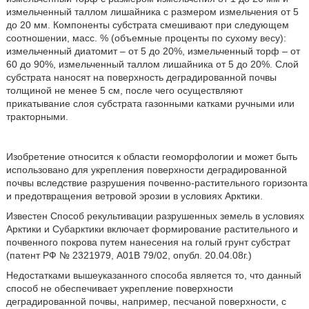
измельченный таллом лишайника с размером измельчения от 5
до 20 мм. Компоненты субстрата смешивают при следующем
соотношении, масс. % (объемные проценты по сухому весу):
измельченный диатомит – от 5 до 20%, измельченный торф – от
60 до 90%, измельченный таллом лишайника от 5 до 20%. Слой
субстрата наносят на поверхность
деградированной почвы
толщиной не менее 5 см, после чего осуществляют
прикатывание слоя субстрата газонными катками ручными или
тракторными.
Изобретение относится к области геоморфологии и может быть
использовано для укрепления поверхности деградированной
почвы вследствие разрушения почвенно-растительного горизонта
и предотвращения ветровой эрозии в условиях Арктики.
Известен
Способ рекультивации разрушенных земель в условиях
Арктики и Субарктики включает формирование растительного и
почвенного покрова путем нанесения на голый грунт субстрат
(патент РФ № 2321979, А01В 79/02, опубл. 20.04.08г.)
Недостатками вышеуказанного способа является то, что данный
способ не обеспечивает укрепление поверхности
деградированной почвы, например, песчаной поверхности, с