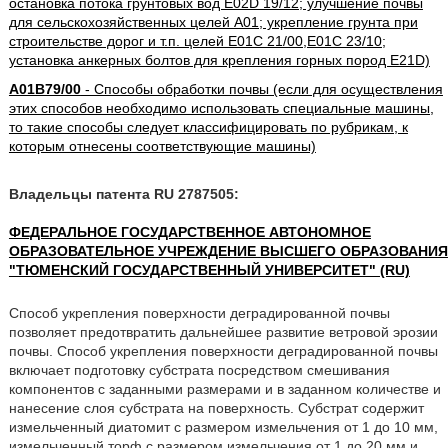
остановка потока грунтовых вод E02D 19/12; улучшение почвы
для сельскохозяйственных целей A01; укрепление грунта при
строительстве дорог и т.п. целей E01C 21/00,E01C 23/10;
установка анкерных болтов для крепления горных пород E21D)
A01B79/00
- Способы обработки почвы (если для осуществления
этих способов необходимо использовать специальные машины,
то такие способы следует классифицировать по рубрикам, к
которым отнесены соответствующие машины)
Владельцы патента RU 2787505:
ФЕДЕРАЛЬНОЕ ГОСУДАРСТВЕННОЕ АВТОНОМНОЕ
ОБРАЗОВАТЕЛЬНОЕ УЧРЕЖДЕНИЕ ВЫСШЕГО ОБРАЗОВАНИЯ
"ТЮМЕНСКИЙ ГОСУДАРСТВЕННЫЙ УНИВЕРСИТЕТ" (RU)
Способ укрепления поверхности деградированной почвы
позволяет предотвратить дальнейшее развитие ветровой эрозии
почвы. Способ укрепления поверхности деградированной почвы
включает подготовку субстрата посредством смешивания
компонентов с заданными размерами и в заданном количестве и
нанесение слоя субстрата на поверхность. Субстрат содержит
измельченный диатомит с размером измельчения от 1 до 10 мм,
измельченный торф с размером измельчения от 1 до 20 мм и