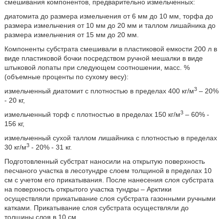
смешивания компонентов, предварительно измельченных:
диатомита до размера измельчения от 6 мм до 10 мм, торфа до
размера измельчения от 10 мм до 20 мм и таллом лишайника до
размера измельчения от 15 мм до 20 мм.
Компоненты субстрата смешивали в пластиковой емкости 200 л в
виде пластиковой бочки посредством ручной мешалки в виде
штыковой лопаты при следующем соотношении, масс. %
(объемные проценты по сухому весу):
3
измельченный диатомит с плотностью в пределах 400 кг/м
– 20%
- 20 кг,
3
измельченный торф с плотностью в пределах 150 кг/м
– 60% -
156 кг,
измельченный сухой таллом лишайника с плотностью в пределах
3
30 кг/м
- 20% - 31 кг.
Подготовленный субстрат наносили на открытую поверхность
песчаного участка в лесотундре слоем толщиной в пределах 10
см с учетом его прикатывания. После нанесения слоя субстрата
на поверхность
открытого участка тундры – Арктики
осуществляли прикатывание слоя субстрата газонными ручными
катками. Прикатывание слоя субстрата осуществляли до
толщины слоя в 10 см.