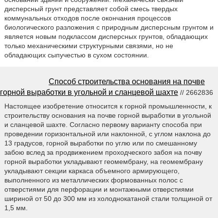
дисперсный грунт представляет собой смесь твердых
коммунальных отходов после окончания процессов
биологического разложения с природным дисперсным грунтом и
является новым подклассом дисперсных грунтов, обладающих
только механическими структурными связями, но не
обладающих сыпучестью в сухом состоянии.
Способ строительства основания на почве
горной выработки в угольной и сланцевой шахте
// 2662836
Настоящее изобретение относится к горной промышленности, к
строительству основания на почве горной выработки в угольной
и сланцевой шахте. Согласно первому варианту способа при
проведении горизонтальной или наклонной, с углом наклона до
13 градусов, горной выработки по углю или по смешанному
забою вслед за продвижением проходческого забоя на почву
горной выработки укладывают геомембрану, на геомембрану
укладывают секции каркаса объемного армирующего,
выполненного из металлических формованных полос с
отверстиями для перфорации и монтажными отверстиями
шириной от 50 до 300 мм из холоднокатаной стали толщиной от
1,5 мм.