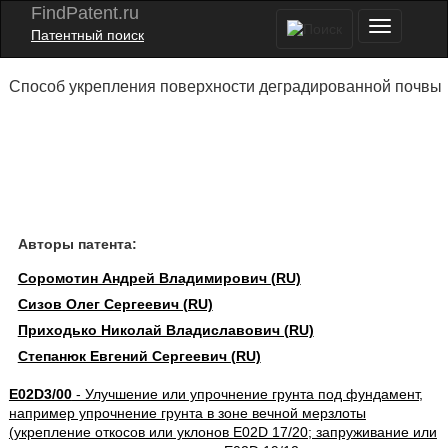
FindPatent.ru
Патентный поиск
Способ укрепления поверхности деградированной почвы
Авторы патента:
Соромотин Андрей Владимирович (RU)
Сизов Олег Сергеевич (RU)
Приходько Николай Владиславович (RU)
Степанюк Евгений Сергеевич (RU)
E02D3/00
- Улучшение или упрочнение грунта под фундамент,
например упрочнение грунта в зоне вечной мерзлоты
(укрепление откосов или уклонов E02D 17/20; запруживание или