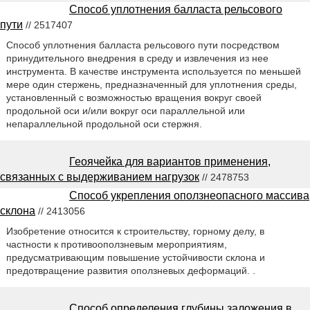
Способ уплотнения балласта рельсового
пути
// 2517407
Способ уплотнения балласта рельсового пути посредством
принудительного внедрения в среду и извлечения из нее
инструмента. В качестве инструмента используется по меньшей
мере один стержень, предназначенный для уплотнения среды,
установленный с возможностью вращения вокруг своей
продольной оси и/или вокруг оси параллельной или
непараллельной продольной оси стержня.
Геоячейка для вариантов применения,
связанных с выдерживанием нагрузок
// 2478753
Способ укрепления оползнеопасного массива
склона
// 2413056
Изобретение относится к строительству, горному делу, в
частности к противооползневым мероприятиям,
предусматривающим повышение устойчивости склона и
предотвращение развития оползневых деформаций. .
Способ определения глубины заложения в