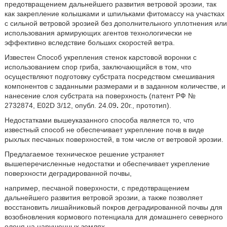
предотвращением дальнейшего развития ветровой эрозии, так
как закрепление колышками и шпильками фитомассу на участках
с сильной ветровой эрозией без дополнительного уплотнения или
использования армирующих агентов технологически не
эффективно вследствие больших скоростей ветра.
Известен
Способ укрепления стенок карстовой воронки с
использованием спор гриба, заключающийся в том, что
осуществляют подготовку субстрата посредством смешивания
компонентов с заданными размерами и в заданном количестве, и
нанесение слоя субстрата на поверхность (патент РФ №
2732874, E02D 3/12, опубл. 24.09
.
20г., прототип).
Недостатками вышеуказанного способа является то, что
известный способ не обеспечивает укрепление почв в виде
рыхлых песчаных поверхностей, в том числе от ветровой эрозии.
Предлагаемое техническое решение устраняет
вышеперечисленные недостатки и обеспечивает укрепление
поверхности деградированной почвы,
например, песчаной поверхности, с предотвращением
дальнейшего развития ветровой эрозии, а также позволяет
восстановить лишайниковый покров деградированной почвы для
возобновления кормового потенциала для домашнего северного
оленя на нарушенных землях.