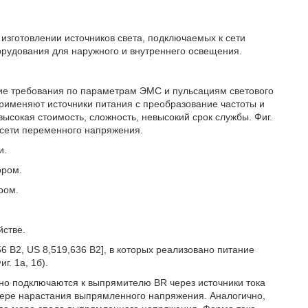
 изготовлении источников света, подключаемых к сети
орудования для наружного и внутреннего освещения.
ие требования по параметрам ЭМС и пульсациям светового
применяют источники питания с преобразование частоты и
ысокая стоимость, сложность, невысокий срок службы. Фиг.
 сети переменного напряжения.
и.
ором.
ром.
йстве.
6 В2, US 8,519,636 В2], в которых реализовано питание
. 1а, 1б).
о подключаются к выпрямителю BR через источники тока
о мере нарастания выпрямленного напряжения. Аналогично,