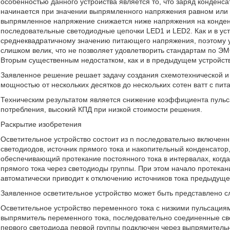
особенностью данного устройства является то, что заряд конденс
начинается при значении выпрямленного напряжения равном или
выпрямленное напряжение снижается ниже напряжения на конденс
последовательные светодиодные цепочки LED1 и LED2. Как и в уст
среднеквадратичному значению питающего напряжения, поэтому уг
слишком велик, что не позволяет удовлетворить стандартам по ЭМ
Вторым существенным недостатком, как и в предыдущем устройств
Заявленное решение решает задачу создания схемотехнической и 
мощностью от нескольких десятков до нескольких сотен ватт с пи
Техническим результатом является снижение коэффициента пульса
потребления, высокий КПД при низкой стоимости решения.
Раскрытие изобретения
Осветительное устройство состоит из n последовательно включенн
светодиодов, источник прямого тока и накопительный конденсатор,
обеспечивающий протекание постоянного тока в интервалах, когд
прямого тока через светодиоды группы. При этом начало протекан
автоматически приводит к отключению источников тока предыдуще
Заявленное осветительное устройство может быть представлено 
Осветительное устройство переменного тока с низкими пульсация
выпрямитель переменного тока, последовательно соединенные све
первого светодиода первой группы подключен через выпрямительн