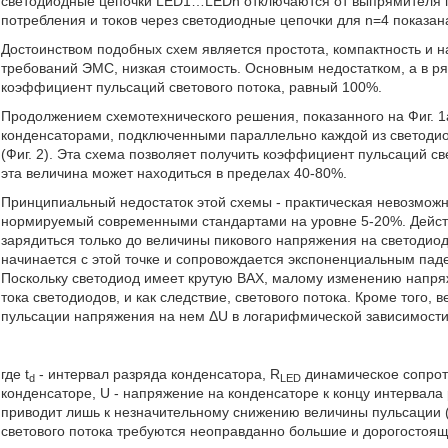
светодиодные цепочки LED1…LEDn отключаются от выпрямителя 
потребления и токов через светодиодные цепочки для n=4 показана
Достоинством подобных схем является простота, компактность и н
требований ЭМС, низкая стоимость. Основным недостатком, а в р
коэффициент пульсаций светового потока, равный 100%.
Продолжением схемотехнического решения, показанного на Фиг. 
конденсаторами, подключенными параллельно каждой из светод
(Фиг. 2). Эта схема позволяет получить коэффициент пульсаций с
эта величина может находиться в пределах 40-80%.
Принципиальный недостаток этой схемы - практическая невозможн
нормируемый современными стандартами на уровне 5-20%. Действи
зарядиться только до величины пикового напряжения на светодиод
начинается с этой точке и сопровождается экспоненциальным паде
Поскольку светодиод имеет крутую ВАХ, малому изменению напря
тока светодиодов, и как следствие, светового потока. Кроме того,
пульсации напряжения на нем ΔU в логарифмической зависимости
где t
- интервал разряда конденсатора, R
динамическое сопрот
d
LED
конденсаторе, U - напряжение на конденсаторе к концу интервала 
приводит лишь к незначительному снижению величины пульсации (
светового потока требуются неоправданно большие и дорогостоящи