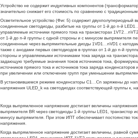
Устройство не содержит индуктивных компонентов (трансформаторо
значительно снижает его стоимость по сравнению с традиционным
Осветительное устройство (Фиг. 5) содержит двухполупериодный 
соединенные светодиоды, разбитые на группы от 1-й до n-й LE
управляемые источники прямого тока на транзисторах 1VT2…nVT2
от 1-й до n-й группы с одной стороны и с минусом выпрямителя п
соединенные через выпрямительные диоды 1VD1…nVD1 с катодами 
также с анодами первых светодиодов в группах от 1-й до n-й гр
стороны и управляемыми источниками тока заряда на транзистора
задающую требуемые значения токов источников тока, формирую
источников прямого тока и источников тока заряда конденсаторо
при увеличении или отключение групп при уменьшении выпрямле
В установившемся режиме конденсаторы С1…Cn заряжены до нап
напряжения ULED_k на светодиодах соответствующей группы к, н
Когда выпрямленное напряжение достигает величины напряжения н
выпрямителя BR через светодиоды 1-й группы LED1, транзистор ис
минусу выпрямителя. При этом ИПТ обеспечивает постоянство то
напряжения.
Когда выпрямленное напряжение достигает величины, равной сум