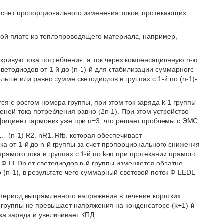
а счет пропорционального изменения токов, протекающих
ной плате из теплопроводящего материала, например,
 кривую тока потребления, а ток через компенсационную n-ю
ветодиодов от 1-й до (n-1)-й для стабилизации суммарного
ольше или равно сумме светодиодов в группах с 1-й по (n-1)-
тся с ростом номера группы, при этом ток заряда k-1 группы
еней тока потребления равно (2n-1). При этом устройство
ффициент гармоник уже при п=3, что решает проблемы с ЭМС.
 (n-1) R2, nR1, Rfb, которая обеспечивает
а от 1-й до n-й группы за счет пропорционального снижения
рямого тока в группах с 1-й по k-ю при протекании прямого
ок Ф LEDn от светодиодов n-й группы изменяется обратно
 (n-1), в результате чего суммарный световой поток Ф LEDE
а период выпрямленного напряжения в течение коротких
 группы не превышает напряжения на конденсаторе (k+1)-й
ка заряда и увеличивает КПД.