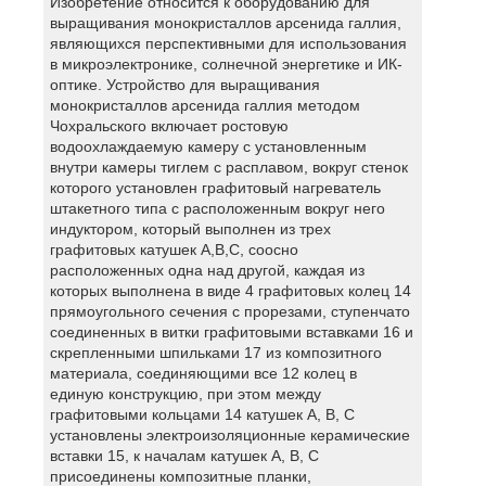
Изобретение относится к оборудованию для
выращивания монокристаллов арсенида галлия,
являющихся перспективными для использования
в микроэлектронике, солнечной энергетике и ИК-
оптике. Устройство для выращивания
монокристаллов арсенида галлия методом
Чохральского включает ростовую
водоохлаждаемую камеру с установленным
внутри камеры тиглем с расплавом, вокруг стенок
которого установлен графитовый нагреватель
штакетного типа с расположенным вокруг него
индуктором, который выполнен из трех
графитовых катушек А,В,С, соосно
расположенных одна над другой, каждая из
которых выполнена в виде 4 графитовых колец 14
прямоугольного сечения с прорезами, ступенчато
соединенных в витки графитовыми вставками 16 и
скрепленными шпильками 17 из композитного
материала, соединяющими все 12 колец в
единую конструкцию, при этом между
графитовыми кольцами 14 катушек А, В, С
установлены электроизоляционные керамические
вставки 15, к началам катушек А, В, С
присоединены композитные планки,