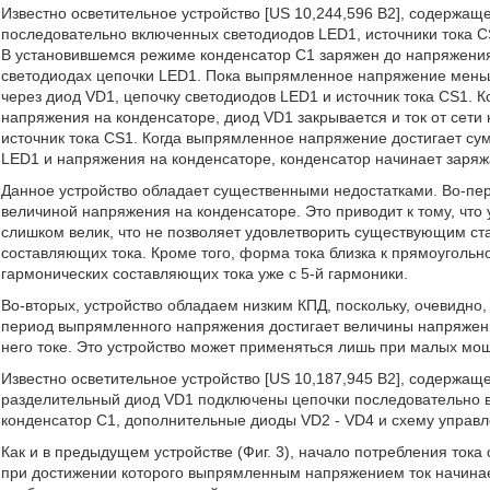
Известно осветительное устройство [US 10,244,596 В2], содержа
последовательно включенных светодиодов LED1, источники тока CS
В установившемся режиме конденсатор С1 заряжен до напряжен
светодиодах цепочки LED1. Пока выпрямленное напряжение мень
через диод VD1, цепочку светодиодов LED1 и источник тока CS1.
напряжения на конденсаторе, диод VD1 закрывается и ток от сети
источник тока CS1. Когда выпрямленное напряжение достигает с
LED1 и напряжения на конденсаторе, конденсатор начинает заряжа
Данное устройство обладает существенными недостатками. Во-пер
величиной напряжения на конденсаторе. Это приводит к тому, что 
слишком велик, что не позволяет удовлетворить существующим ст
составляющих тока. Кроме того, форма тока близка к прямоугольн
гармонических составляющих тока уже с 5-й гармоники.
Во-вторых, устройство обладаем низким КПД, поскольку, очевидно
период выпрямленного напряжения достигает величины напряжен
него токе. Это устройство может применяться лишь при малых мощно
Известно осветительное устройство [US 10,187,945 В2], содержащ
разделительный диод VD1 подключены цепочки последовательно 
конденсатор С1, дополнительные диоды VD2 - VD4 и схему управле
Как и в предыдущем устройстве (Фиг. 3), начало потребления ток
при достижении которого выпрямленным напряжением ток начинае