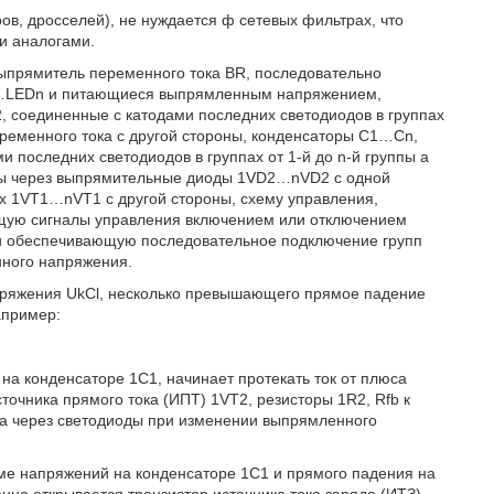
в, дросселей), не нуждается ф сетевых фильтрах, что
и аналогами.
выпрямитель переменного тока BR, последовательно
D1…LEDn и питающиеся выпрямленным напряжением,
, соединенные с катодами последних светодиодов в группах
еременного тока с другой стороны, конденсаторы С1…Cn,
последних светодиодов в группах от 1-й до n-й группы а
уппы через выпрямительные диоды 1VD2…nVD2 с одной
х 1VT1…nVT1 с другой стороны, схему управления,
щую сигналы управления включением или отключением
в и обеспечивающую последовательное подключение групп
нного напряжения.
ряжения UkCl, несколько превышающего прямое падение
апример:
а конденсаторе 1С1, начинает протекать ток от плюса
точника прямого тока (ИПТ) 1VT2, резисторы 1R2, Rfb к
ка через светодиоды при изменении выпрямленного
ме напряжений на конденсаторе 1С1 и прямого падения на