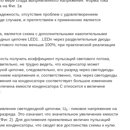
по мере спада выпрямленного напряжения. Форма тока
 на Фиг. 1в.
адежность, отсутствие проблем с удовлетворением
яде случаев, и препятствием к применению является
1а, является схема с дополнительными накопительными
иодных цепочек LED1…LEDn через разделительные диоды
ветового потока меньше 100%, при практической реализации
ость получить коэффициент пульсаций светового потока,
тельно, не трудно видеть, что конденсатор может
ной цепочке, следовательно, его разряд через светодиоды
нием напряжения и, соответственно, тока через светодиоды.
жения на конденсаторе соответствует большое изменение
 величина емкости конденсатора С относится к величине
:
ивление светодиодной цепочки, U
- пиковое напряжение на
0
разряда. Это означает, что значительное увеличение емкости
Фиг. 2). Для достижения приемлемых величин пульсаций
е конденсаторы, что сводит все достоинства схемы к нулю.