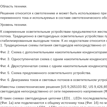
Область техники.
Решение относится к светотехнике и может быть использовано при
переменного тока и используемых в составе светотехнического об
Уровень техники.
К современным осветительным устройствам предъявляются жестк
потока. Традиционно в светодиодных осветительных устройствах 
стабилизированным выходным током. К их недостаткам относится в
1. Традиционные схемы питания светодиодов непосредственно от
Фиг. 2. Схема с дополнительными накопительными конденсаторам
Фиг. 3. Одноступенчатая схема с одним накопительным конденсат
Фиг. 4. Двухступенчатая схема с одним накопительным конденсато
Фиг. 5. Схема предложенного осветительного устройства.
Фиг. 6. Диаграмма токов и световых потоков в осветительном устро
Известны схемотехнические решения [US 9,265103 В2, US 9,426,85
светодиодов непосредственно от сети переменного напряжения (Фиг
В таких схемах светодиодные цепочки LED1…LEDn последовательн
(Фиг. 1а) или подключаются к общему источнику тока (Фиг. 1б) п