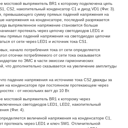
щее мостовой выпрямитель BR1 к которому подключена цепь
1, CS2, накопительный конденсатор С1 и диод VD1 (Фиг. 3).
ия, превышающего сумму прямых падений напряжения на
ше напряжения на конденсаторе, последний разряжается
 Когда выпрямленное напряжение становится больше
 начинает протекать через цепочку светодиодов LED1 и
уммы прямых падений напряжения на светодиодах цепочки
ться от сети через LED1 и источник тока CS1.
вых, начало потребления тока от сети определяется
угол отсечки потребляемого от сети тока оказывается
андартам по ЭМС в части эмиссии гармонических
ой, что дополнительно сказывается на увеличение амплитуды
, что падение напряжения на источнике тока CS2 дважды за
ия на конденсаторе при постоянном протекающем через
стях - от нескольких ватт до 10 Вт.
ее мостовой выпрямитель BR1 к которому через
включенных светодиодов LED1, LED2, накопительный
ния (Фиг. 4).
а определяется величиной напряжения на конденсаторе С1,
т протекать через LED1 и ключ SW1. Отличительной