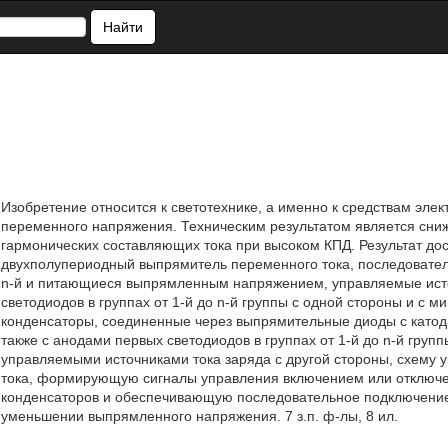
Найти
Изобретение относится к светотехнике, а именно к средствам эле
переменного напряжения. Техническим результатом является сниж
гармонических составляющих тока при высоком КПД. Результат дос
двухполупериодный выпрямитель переменного тока, последовател
n-й и питающиеся выпрямленным напряжением, управляемые исто
светодиодов в группах от 1-й до n-й группы с одной стороны и с 
конденсаторы, соединенные через выпрямительные диоды с катодам
также с анодами первых светодиодов в группах от 1-й до n-й гру
управляемыми источниками тока заряда с другой стороны, схему 
тока, формирующую сигналы управления включением или отключен
конденсаторов и обеспечивающую последовательное подключение 
уменьшении выпрямленного напряжения. 7 з.п. ф-лы, 8 ил.