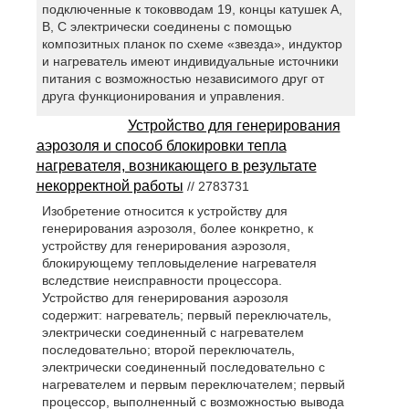
подключенные к токовводам 19, концы катушек А,
В, С электрически соединены с помощью
композитных планок по схеме «звезда», индуктор
и нагреватель имеют индивидуальные источники
питания с возможностью независимого друг от
друга функционирования и управления.
Устройство для генерирования
аэрозоля и способ блокировки тепла
нагревателя, возникающего в результате
некорректной работы
// 2783731
Изобретение относится к устройству для
генерирования аэрозоля, более конкретно, к
устройству для генерирования аэрозоля,
блокирующему тепловыделение нагревателя
вследствие неисправности процессора.
Устройство для генерирования аэрозоля
содержит: нагреватель; первый переключатель,
электрически соединенный с нагревателем
последовательно; второй переключатель,
электрически соединенный последовательно с
нагревателем и первым переключателем; первый
процессор, выполненный с возможностью вывода