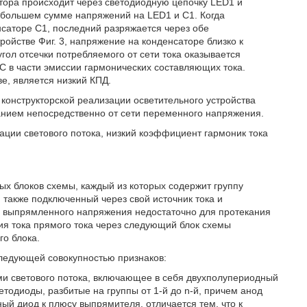
атора происходит через светодиодную цепочку LED1 и
 большем сумме напряжений на LED1 и С1. Когда
аторе С1, последний разряжается через обе
ройстве Фиг. 3, напряжение на конденсаторе близко к
ол отсечки потребляемого от сети тока оказывается
С в части эмиссии гармонических составляющих тока.
е, является низкий КПД.
конструкторской реализации осветительного устройства
танием непосредственно от сети переменного напряжения.
ции светового потока, низкий коэффициент гармоник тока
ых блоков схемы, каждый из которых содержит группу
 также подключенный через свой источник тока и
а выпрямленного напряжения недостаточно для протекания
ия тока прямого тока через следующий блок схемы
го блока.
следующей совокупностью признаков:
ми светового потока, включающее в себя двухполупериодный
тодиоды, разбитые на группы от 1-й до n-й, причем анод
ый диод к плюсу выпрямителя, отличается тем, что к