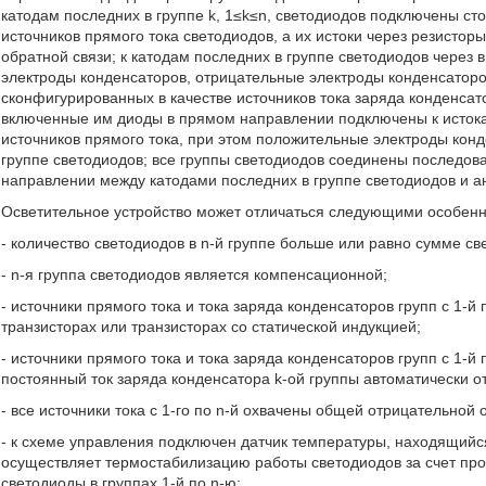
катодам последних в группе k, 1≤k≤n, светодиодов подключены ст
источников прямого тока светодиодов, а их истоки через резисто
обратной связи; к катодам последних в группе светодиодов чер
электроды конденсаторов, отрицательные электроды конденсаторо
сконфигурированных в качестве источников тока заряда конденсато
включенные им диоды в прямом направлении подключены к истока
источников прямого тока, при этом положительные электроды кон
группе светодиодов; все группы светодиодов соединены последо
направлении между катодами последних в группе светодиодов и а
Осветительное устройство может отличаться следующими особенн
- количество светодиодов в n-й группе больше или равно сумме све
- n-я группа светодиодов является компенсационной;
- источники прямого тока и тока заряда конденсаторов групп с 1-
транзисторах или транзисторах со статической индукцией;
- источники прямого тока и тока заряда конденсаторов групп с 1-й
постоянный ток заряда конденсатора k-ой группы автоматически от
- все источники тока с 1-го по n-й охвачены общей отрицательной 
- к схеме управления подключен датчик температуры, находящийся
осуществляет термостабилизацию работы светодиодов за счет пр
светодиоды в группах 1-й по n-ю;