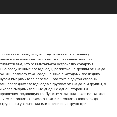
ктропитания светодиодов, подключенных к источнику
ение пульсаций светового потока, снижение эмиссии
тигается тем, что осветительное устройство содержит
ьно соединенные светодиоды, разбитые на группы от 1-й до
чники прямого тока, соединенные с катодами последних
минусом выпрямителя переменного тока с другой стороны,
и последних светодиодов в группах от 1-й до n-й группы, а
ппы через выпрямительные диоды с одной стороны и
управления, задающую требуемые значения токов источников
ием источников прямого тока и источников тока заряда
групп при увеличении или отключение групп при