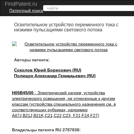
FindPatent.ru
Патентный поиск
Осветительное устройство переменного тока с
низкими пульсациями светового потока
Авторы патента:
Соколов Юрий Борисович (RU)
Полищук Александр Геннадьевич (RU)
H05B45/00
- Электрический нагрев; устройства
электрического освещения, не отнесенные к другим
классам (устройства специального назначения см. в
соответствующих рубриках, например
A47J,B21J,B21K,C21,C22,C23, F21,F24,F27)
Владельцы патента RU 2787838: