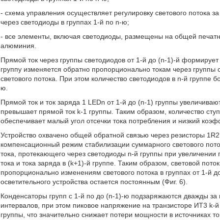
- схема управления осуществляет регулировку светового потока з
через светодиоды в группах 1-й по n-ю;
- все элементы, включая светодиоды, размещены на общей печат
алюминия.
Прямой ток через группы светодиодов от 1-й до (n-1)-й формирует
группу изменяется обратно пропорционально токам через группы с
светового потока. При этом количество светодиодов в n-й группе б
ю.
Прямой ток и ток заряда 1 LEDn от 1-й до (n-1) группы увеличиваю
превышает прямой ток k-1 группы. Таким образом, количество ступ
обеспечивает малый угол отсечки тока потребления и низкий коэ
Устройство охвачено общей обратной связью через резисторы 1R2…
компенсационный режим стабилизации суммарного светового поток
тока, протекающего через светодиоды n-й группы при увеличении п
тока и тока заряда в (k+1)-й группе. Таким образом, световой пот
пропорционально изменениям светового потока в группах от 1-й до
осветительного устройства остается постоянным (Фиг. 6).
Конденсаторы групп с 1-й по до (n-1)-ю подзаряжаются дважды з
интервалов, при этом пиковое напряжение на транзисторе ИТ3 k-й
группы, что значительно снижает потери мощности в источниках то