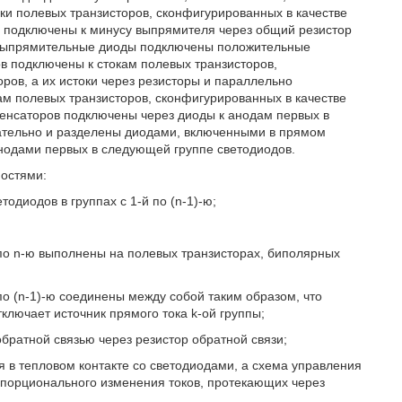
оки полевых транзисторов, сконфигурированных в качестве
ры подключены к минусу выпрямителя через общий резистор
ез выпрямительные диоды подключены положительные
в подключены к стокам полевых транзисторов,
ров, а их истоки через резисторы и параллельно
м полевых транзисторов, сконфигурированных в качестве
денсаторов подключены через диоды к анодам первых в
вательно и разделены диодами, включенными в прямом
нодами первых в следующей группе светодиодов.
остями:
тодиодов в группах с 1-й по (n-1)-ю;
й по n-ю выполнены на полевых транзисторах, биполярных
 по (n-1)-ю соединены между собой таким образом, что
ключает источник прямого тока k-ой группы;
обратной связью через резистор обратной связи;
 в тепловом контакте со светодиодами, а схема управления
опорционального изменения токов, протекающих через