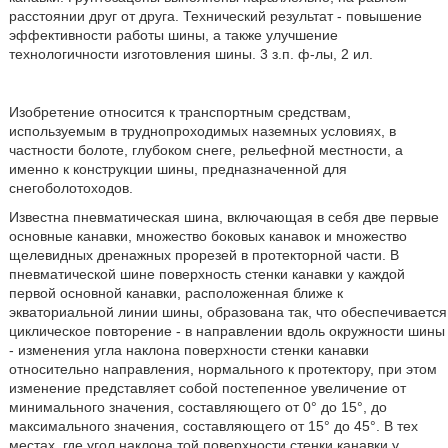
расстоянии друг от друга. Технический результат - повышение
эффективности работы шины, а также улучшение
технологичности изготовления шины. 3 з.п. ф-лы, 2 ил.
Изобретение относится к транспортным средствам,
используемым в труднопроходимых наземных условиях, в
частности болоте, глубоком снеге, рельефной местности, а
именно к конструкции шины, предназначенной для
снегоболотоходов.
Известна пневматическая шина, включающая в себя две первые
основные канавки, множество боковых канавок и множество
щелевидных дренажных прорезей в протекторной части. В
пневматической шине поверхность стенки канавки у каждой
первой основной канавки, расположенная ближе к
экваториальной линии шины, образована так, что обеспечивается
циклическое повторение - в направлении вдоль окружности шины
- изменения угла наклона поверхности стенки канавки
относительно направления, нормального к протектору, при этом
изменение представляет собой постепенное увеличение от
минимального значения, составляющего от 0° до 15°, до
максимального значения, составляющего от 15° до 45°. В тех
местах, где угол наклона той поверхности стенки канавки у