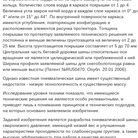
кольца. Количество слоев корда в каркасе покрышки от 1 до 4.
Величина угла закроя нитей корда в каждом слое каркаса от 0° до
4° и/или от 15° до 44°. По внутренней поверхности каркаса
имеются углубления, повторяющие конфигурацию и
расположение элементов рисунка протектора. Толщина
покрышки по протектору заявляемого технического решения не
постоянна и меньше величины грунтозацепа на величину от 2 до
25 мм. Высота грунтозацепов покрышки составляет от 5 до 70 мм.
Центральная часть беговой дорожки шины относительно оси
вращения не является цилиндрической или приближенной к ней.
Ширина профиля заявляемой шины для снегоболотохода равна
или меньше высоты (Патент №RU50470. Опубл. 20.01.2006).
Однако известная пневматическая шина имеет существенный
недостаток - низкую технологичность и существенную массу.
Исследование уровня техники показало, что имеющиеся
технические решения не являются особо релевантными, и
приводят лишь к пониманию принципов и технических подходов,
на которых основано заявляемое изобретение.
Задачей изобретения является разработка пневматической шины
сверхнизкого давления, имеющей низкий вес и улучшенные
характеристики проходимости по слабонесущим грунтам, а также
высокую эффективность при работе в качестве водного