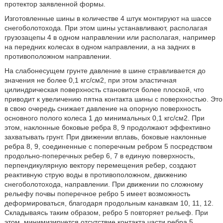
протектор заявленной формы.
Изготовленные шины в количестве 4 штук монтируют на шассе
снегоболотохода. При этом шины устанавливают, располагая
грузозацепы 4 в одном направлении или располагая, например
на передних колесах в одном направлении, а на задних в
противоположном направлении.
На слабонесущем грунте давление в шине стравливается до
значения не более 0,1 кгс/см2, при этом эластичная
цилиндрическая поверхность становится более плоской, что
приводит к увеличению пятна контакта шины с поверхностью. Это
в свою очередь снижает давление на опорную поверхность
основного полого колеса 1 до минимальных 0,1 кгс/см2. При
этом, наклонные боковые ребра 8, 9 продолжают эффективно
захватывать грунт. При движении вплавь, боковые наклонные
ребра 8, 9, соединенные с поперечным ребром 5 посредством
продольно-поперечных ребер 6, 7 в единую поверхность,
перпендикулярную вектору перемещения ребер, создают
реактивную струю воды в противоположном, движению
снегоболотохода, направлении. При движении по сложному
рельефу почвы поперечное ребро 5 имеет возможность
деформироваться, благодаря продольным канавкам 10, 11, 12.
Складываясь таким образом, ребро 5 повторяет рельеф. При
этом, минимизируется отсутствие контакта части ребра 5