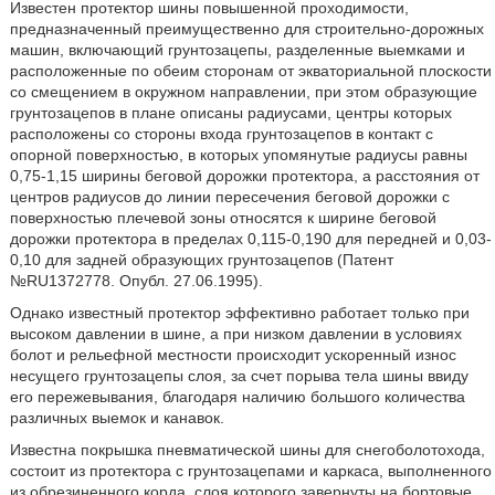
Известен протектор шины повышенной проходимости,
предназначенный преимущественно для строительно-дорожных
машин, включающий грунтозацепы, разделенные выемками и
расположенные по обеим сторонам от экваториальной плоскости
со смещением в окружном направлении, при этом образующие
грунтозацепов в плане описаны радиусами, центры которых
расположены со стороны входа грунтозацепов в контакт с
опорной поверхностью, в которых упомянутые радиусы равны
0,75-1,15 ширины беговой дорожки протектора, а расстояния от
центров радиусов до линии пересечения беговой дорожки с
поверхностью плечевой зоны относятся к ширине беговой
дорожки протектора в пределах 0,115-0,190 для передней и 0,03-
0,10 для задней образующих грунтозацепов (Патент
№RU1372778. Опубл. 27.06.1995).
Однако известный протектор эффективно работает только при
высоком давлении в шине, а при низком давлении в условиях
болот и рельефной местности происходит ускоренный износ
несущего грунтозацепы слоя, за счет порыва тела шины ввиду
его пережевывания, благодаря наличию большого количества
различных выемок и канавок.
Известна покрышка пневматической шины для снегоболотохода,
состоит из протектора с грунтозацепами и каркаса, выполненного
из обрезиненного корда, слоя которого завернуты на бортовые