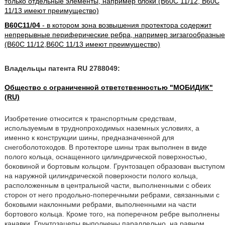
только отдельные элементы, например блоки (B60C 11/12, B60C
11/13 имеют преимущество)
B60C11/04
- в котором зона возвышения протектора содержит
непрерывные периферические ребра, например зигзагообразные
(B60C 11/12,B60C 11/13 имеют преимущество)
Владельцы патента RU 2788049:
Общество с ограниченной ответственностью "МОБИДИК"
(RU)
Изобретение относится к транспортным средствам,
используемым в труднопроходимых наземных условиях, а
именно к конструкции шины, предназначенной для
снегоболотоходов. В протекторе шины трак выполнен в виде
полого кольца, оснащенного цилиндрической поверхностью,
боковиной и бортовым кольцом. Грунтозацеп образован выступом
на наружной цилиндрической поверхности полого кольца,
расположенным в центральной части, выполненными с обеих
сторон от него продольно-поперечными ребрами, связанными с
боковыми наклонными ребрами, выполненными на части
бортового кольца. Кроме того, на поперечном ребре выполнены
канавки. Грунтозацепы выполнены параллельно, на равном