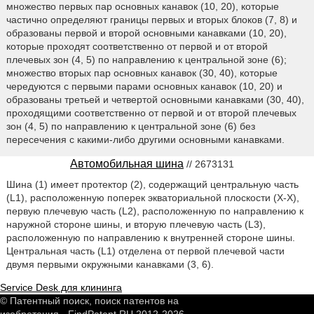
множество первых пар основных канавок (10, 20), которые
частично определяют границы первых и вторых блоков (7, 8) и
образованы первой и второй основными канавками (10, 20),
которые проходят соответственно от первой и от второй
плечевых зон (4, 5) по направлению к центральной зоне (6);
множество вторых пар основных канавок (30, 40), которые
чередуются с первыми парами основных канавок (10, 20) и
образованы третьей и четвертой основными канавками (30, 40),
проходящими соответственно от первой и от второй плечевых
зон (4, 5) по направлению к центральной зоне (6) без
пересечения с какими-либо другими основными канавками.
Автомобильная шина
// 2673131
Шина (1) имеет протектор (2), содержащий центральную часть
(L1), расположенную поперек экваториальной плоскости (X-X),
первую плечевую часть (L2), расположенную по направлению к
наружной стороне шины, и вторую плечевую часть (L3),
расположенную по направлению к внутренней стороне шины.
Центральная часть (L1) отделена от первой плечевой части
двумя первыми окружными канавками (3, 6).
Service Desk для клининга
© Патентный поиск, поиск патентов на
изобретения - FindPatent.RU 2012-2026