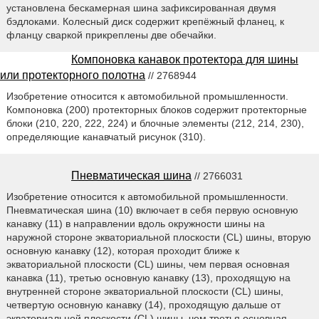
установлена бескамерная шина зафиксированная двумя
бэдлоками. Колесный диск содержит крепёжный фланец, к
фланцу сваркой прикреплены две обечайки.
Компоновка канавок протектора для шины
или протекторного полотна
// 2768944
Изобретение относится к автомобильной промышленности.
Компоновка (200) протекторных блоков содержит протекторные
блоки (210, 220, 222, 224) и блочные элементы (212, 214, 230),
определяющие канавчатый рисунок (310).
Пневматическая шина
// 2766031
Изобретение относится к автомобильной промышленности.
Пневматическая шина (10) включает в себя первую основную
канавку (11) в направлении вдоль окружности шины на
наружной стороне экваториальной плоскости (CL) шины, вторую
основную канавку (12), которая проходит ближе к
экваториальной плоскости (CL) шины, чем первая основная
канавка (11), третью основную канавку (13), проходящую на
внутренней стороне экваториальной плоскости (CL) шины,
четвертую основную канавку (14), проходящую дальше от
экваториальной плоскости (CL) шины, чем третья основная