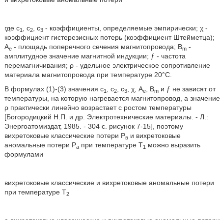
где с
, с
, с
- коэффициенты, определяемые эмпирически; χ -
1
2
3
коэффициент гистерезисных потерь (коэффициент Штейметца);
А
- площадь поперечного сечения магнитопровода; B
-
е
m
амплитудное значение магнитной индукции; ƒ - частота
перемагничивания; ρ - удельное электрическое сопротивление
материала магнитопровода при температуре 20°С.
В формулах (1)-(3) значения c
, c
, c
, χ, А
, B
и ƒ не зависят от
1
2
3
е
m
температуры, на которую нагревается магнитопровод, а значение
ρ практически линейно возрастает с ростом температуры
[Богородицкий Н.П. и др. Электротехнические материалы. - Л.:
Энергоатомиздат, 1985. - 304 с. рисунок 7-15], поэтому
вихретоковые классические потери Р
и вихретоковые
в
аномальные потери Р
при температуре Т
можно выразить
а
1
формулами
вихретоковые классические и вихретоковые аномальные потери
при температуре Т
2