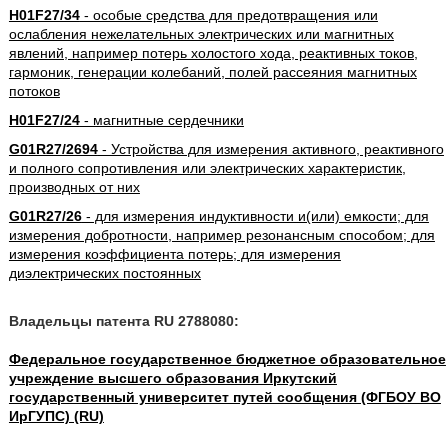
H01F27/34
- особые средства для предотвращения или
ослабления нежелательных электрических или магнитных
явлений, например потерь холостого хода, реактивных токов,
гармоник, генерации колебаний, полей рассеяния магнитных
потоков
H01F27/24
- магнитные сердечники
G01R27/2694
- Устройства для измерения активного, реактивного
и полного сопротивления или электрических характеристик,
производных от них
G01R27/26
- для измерения индуктивности и(или) емкости; для
измерения добротности, например резонансным способом; для
измерения коэффициента потерь; для измерения
диэлектрических постоянных
Владельцы патента RU 2788080:
Федеральное государственное бюджетное образовательное
учреждение высшего образования Иркутский
государственный университет путей сообщения (ФГБОУ ВО
ИрГУПС) (RU)