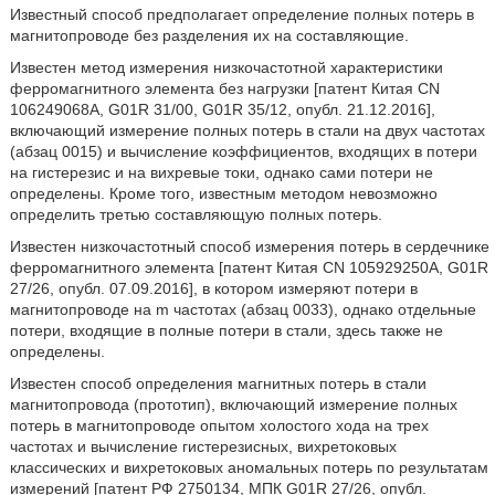
Известный способ предполагает определение полных потерь в
магнитопроводе без разделения их на составляющие.
Известен метод измерения низкочастотной характеристики
ферромагнитного элемента без нагрузки [патент Китая CN
106249068А, G01R 31/00, G01R 35/12, опубл. 21.12.2016],
включающий измерение полных потерь в стали на двух частотах
(абзац 0015) и вычисление коэффициентов, входящих в потери
на гистерезис и на вихревые токи, однако сами потери не
определены. Кроме того, известным методом невозможно
определить третью составляющую полных потерь.
Известен низкочастотный способ измерения потерь в сердечнике
ферромагнитного элемента [патент Китая CN 105929250А, G01R
27/26, опубл. 07.09.2016], в котором измеряют потери в
магнитопроводе на m частотах (абзац 0033), однако отдельные
потери, входящие в полные потери в стали, здесь также не
определены.
Известен способ определения магнитных потерь в стали
магнитопровода (прототип), включающий измерение полных
потерь в магнитопроводе опытом холостого хода на трех
частотах и вычисление гистерезисных, вихретоковых
классических и вихретоковых аномальных потерь по результатам
измерений [патент РФ 2750134, МПК G01R 27/26, опубл.