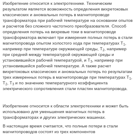
Изобретение относится к электротехнике. Техническим
результатом является возможность определения вихретоковых
классических и аномальных потерь в магнитопроводе
трансформатора при рабочей температуре на основании опытов
и расчетов без сложного частотного преобразователя. Способ
определения потерь на вихревые токи в магнитопроводе
трансформатора включает три измерения полных потерь в стали
магнитопровода опытом холостого хода при температурах Т
,
1
например при температуре окружающей среды, Т
, например
2
при средней между температурой окружающей среды и
установившейся рабочей температурой, и Т
, например при
3
установившейся рабочей температуре. А также расчет
вихретоковых классических и аномальных потерь по результатам
трех измеренных потерь в магнитопроводе при температурах Т
,
1
Т
, Т
и по значению температурного коэффициента
2
3
электрического сопротивления стали пластин магнитопровода.
Изобретение относится к области электротехники и может быть
использовано для уменьшения магнитных потерь в
трансформаторах и других электрических машинах.
В настоящее время считается, что полные потери в стали
магнитопроводов состоят из трех компонентов