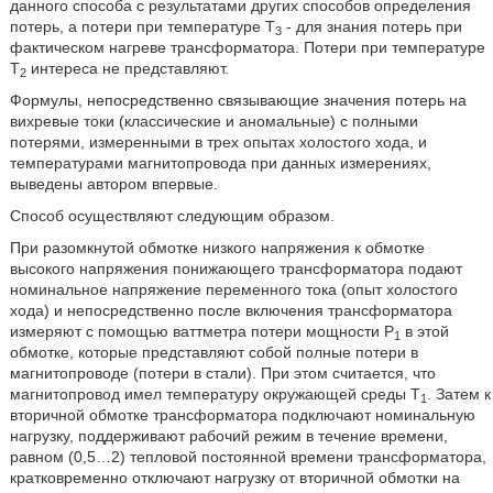
данного способа с результатами других способов определения
потерь, а потери при температуре Т
- для знания потерь при
3
фактическом нагреве трансформатора. Потери при температуре
Т
интереса не представляют.
2
Формулы, непосредственно связывающие значения потерь на
вихревые токи (классические и аномальные) с полными
потерями, измеренными в трех опытах холостого хода, и
температурами магнитопровода при данных измерениях,
выведены автором впервые.
Способ осуществляют следующим образом.
При разомкнутой обмотке низкого напряжения к обмотке
высокого напряжения понижающего трансформатора подают
номинальное напряжение переменного тока (опыт холостого
хода) и непосредственно после включения трансформатора
измеряют с помощью ваттметра потери мощности Р
в этой
1
обмотке, которые представляют собой полные потери в
магнитопроводе (потери в стали). При этом считается, что
магнитопровод имел температуру окружающей среды Т
. Затем к
1
вторичной обмотке трансформатора подключают номинальную
нагрузку, поддерживают рабочий режим в течение времени,
равном (0,5…2) тепловой постоянной времени трансформатора,
кратковременно отключают нагрузку от вторичной обмотки на