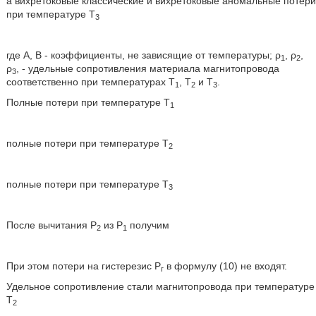
а вихретоковые классические и вихретоковые аномальные потери
при температуре Т
3
где А, В - коэффициенты, не зависящие от температуры; ρ
, ρ
,
1
2
ρ
, - удельные сопротивления материала магнитопровода
3
соответственно при температурах Т
, Т
и Т
.
1
2
3
Полные потери при температуре Т
1
полные потери при температуре Т
2
полные потери при температуре Т
3
После вычитания Р
из Р
получим
2
1
При этом потери на гистерезис Р
в формулу (10) не входят.
г
Удельное сопротивление стали магнитопровода при температуре
Т
2