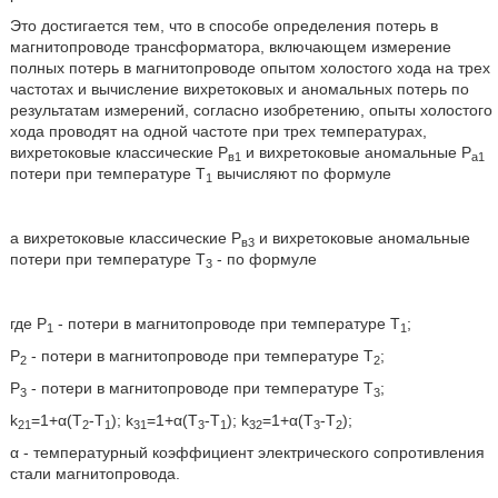
Это достигается тем, что в способе определения потерь в
магнитопроводе трансформатора, включающем измерение
полных потерь в магнитопроводе опытом холостого хода на трех
частотах и вычисление вихретоковых и аномальных потерь по
результатам измерений, согласно изобретению, опыты холостого
хода проводят на одной частоте при трех температурах,
вихретоковые классические Р
и вихретоковые аномальные Р
в1
а1
потери при температуре Т
вычисляют по формуле
1
а вихретоковые классические Р
и вихретоковые аномальные
в3
потери при температуре Т
- по формуле
3
где Р
- потери в магнитопроводе при температуре Т
;
1
1
Р
- потери в магнитопроводе при температуре Т
;
2
2
Р
- потери в магнитопроводе при температуре Т
;
3
3
k
=1+α(Т
-Т
); k
=1+α(T
-T
); k
=1+α(Т
-Т
);
21
2
1
31
3
1
32
3
2
α - температурный коэффициент электрического сопротивления
стали магнитопровода.