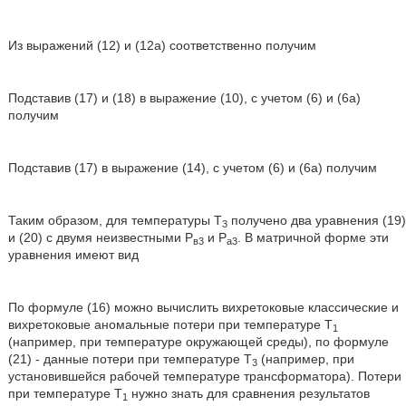
Из выражений (12) и (12а) соответственно получим
Подставив (17) и (18) в выражение (10), с учетом (6) и (6а)
получим
Подставив (17) в выражение (14), с учетом (6) и (6а) получим
Таким образом, для температуры Т
получено два уравнения (19)
3
и (20) с двумя неизвестными Р
и Р
. В матричной форме эти
в3
а3
уравнения имеют вид
По формуле (16) можно вычислить вихретоковые классические и
вихретоковые аномальные потери при температуре Т
1
(например, при температуре окружающей среды), по формуле
(21) - данные потери при температуре T
(например, при
3
установившейся рабочей температуре трансформатора). Потери
при температуре Т
нужно знать для сравнения результатов
1