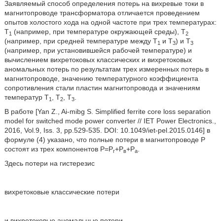
Заявляемый способ определения потерь на вихревые токи в
магнитопроводе трансформатора отличается проведением
опытов холостого хода на одной частоте при трех температурах:
T
(например, при температуре окружающей среды), Т
1
2
(например, при средней температуре между Т
и Т
) и Т
1
3
3
(например, при установившейся рабочей температуре) и
вычислением вихретоковых классических и вихретоковых
аномальных потерь по результатам трех измеренных потерь в
магнитопроводе, значению температурного коэффициента
сопротивления стали пластин магнитопровода и значениям
температур Т
, Т
, Т
.
1
2
3
В работе [Yan Z., Ai-mibg S. Simplified ferrite core loss separation
model for switched mode power converter // IET Power Electronics.,
2016, Vol.9, Iss. 3, pp.529-535. DOI: 10.1049/iet-pel.2015.0146] в
формуле (4) указано, что полные потери в магнитопроводе Р
состоят из трех компонентов Р=Р
+Р
+Р
.
г
в
а
Здесь потери на гистерезис
вихретоковые классические потери
и вихретоковые аномальные потери