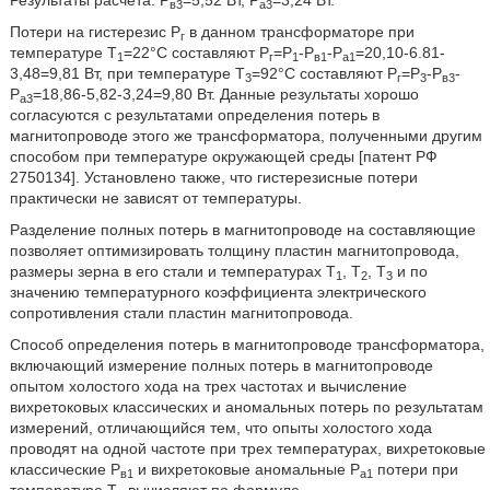
Результаты расчета: Р
=5,52 Вт, Р
=3,24 Вт.
в3
а3
Потери на гистерезис Р
в данном трансформаторе при
г
температуре Т
=22°С составляют Р
=Р
-Р
-Р
=20,10-6.81-
1
г
1
в1
а1
3,48=9,81 Вт, при температуре Т
=92°С составляют Р
=Р
-Р
-
3
г
3
в3
Р
=18,86-5,82-3,24=9,80 Вт. Данные результаты хорошо
а3
согласуются с результатами определения потерь в
магнитопроводе этого же трансформатора, полученными другим
способом при температуре окружающей среды [патент РФ
2750134]. Установлено также, что гистерезисные потери
практически не зависят от температуры.
Разделение полных потерь в магнитопроводе на составляющие
позволяет оптимизировать толщину пластин магнитопровода,
размеры зерна в его стали и температурах Т
, Т
, Т
и по
1
2
3
значению температурного коэффициента электрического
сопротивления стали пластин магнитопровода.
Способ определения потерь в магнитопроводе трансформатора,
включающий измерение полных потерь в магнитопроводе
опытом холостого хода на трех частотах и вычисление
вихретоковых классических и аномальных потерь по результатам
измерений, отличающийся тем, что опыты холостого хода
проводят на одной частоте при трех температурах, вихретоковые
классические Р
и вихретоковые аномальные Р
потери при
в1
а1