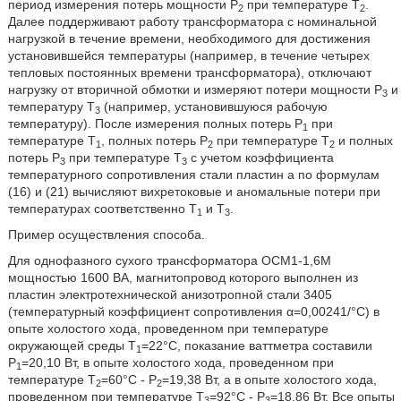
период измерения потерь мощности Р
при температуре Т
.
2
2
Далее поддерживают работу трансформатора с номинальной
нагрузкой в течение времени, необходимого для достижения
установившейся температуры (например, в течение четырех
тепловых постоянных времени трансформатора), отключают
нагрузку от вторичной обмотки и измеряют потери мощности Р
и
3
температуру Т
(например, установившуюся рабочую
3
температуру). После измерения полных потерь Р
при
1
температуре Т
, полных потерь Р
при температуре Т
и полных
1
2
2
потерь Р
при температуре Т
с учетом коэффициента
3
3
температурного сопротивления стали пластин а по формулам
(16) и (21) вычисляют вихретоковые и аномальные потери при
температурах соответственно Т
и Т
.
1
3
Пример осуществления способа.
Для однофазного сухого трансформатора ОСМ1-1,6М
мощностью 1600 ВА, магнитопровод которого выполнен из
пластин электротехнической анизотропной стали 3405
(температурный коэффициент сопротивления α=0,00241/°С) в
опыте холостого хода, проведенном при температуре
окружающей среды Т
=22°С, показание ваттметра составили
1
Р
=20,10 Вт, в опыте холостого хода, проведенном при
1
температуре Т
=60°С - Р
=19,38 Вт, а в опыте холостого хода,
2
2
проведенном при температуре Т
=92°С - Р
=18,86 Вт. Все опыты
3
3