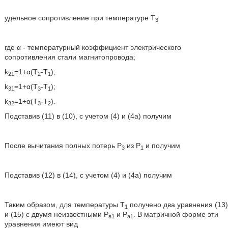
удельное сопротивление при температуре Т
3
где α - температурный коэффициент электрического
сопротивления стали магнитопровода;
k
=1+α(Т
-Т
);
21
2
1
k
=1+α(Т
-Т
);
31
3
1
k
=1+α(Т
-Т
).
32
3
2
Подставив (11) в (10), с учетом (4) и (4а) получим
После вычитания полных потерь Р
из P
и получим
3
1
Подставив (12) в (14), с учетом (4) и (4а) получим
Таким образом, для температуры Т
получено два уравнения (13)
1
и (15) с двумя неизвестными Р
и Р
. В матричной форме эти
в1
а1
уравнения имеют вид