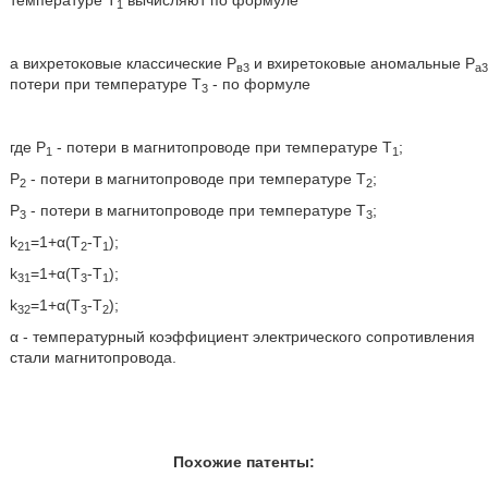
температуре Т
вычисляют по формуле
1
а вихретоковые классические Р
и вхиретоковые аномальные Р
в3
а3
потери при температуре Т
- по формуле
3
где P
- потери в магнитопроводе при температуре Т
;
1
1
Р
- потери в магнитопроводе при температуре Т
;
2
2
Р
- потери в магнитопроводе при температуре Т
;
3
3
k
=1+α(T
-T
);
21
2
1
k
=1+α(T
-T
);
31
3
1
k
=1+α(Т
-Т
);
32
3
2
α - температурный коэффициент электрического сопротивления
стали магнитопровода.
Похожие патенты: