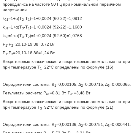
проводились на частоте 50 Гц при номинальном первичном
напряжении.
k
=1+α(Т
-Т
)=1+0,0024 (60-22)=1,0912
21
2
1
k
=1+α(Т
-Т
)=1+0,0024 (92-22)=1,1680
31
3
1
k
=1+α(Т
-Т
)=1+0,0024 (92-60)=1,0768
32
3
2
Р
-Р
=20,10-19,38=0,72 Вт
1
2
P
-Р
=20,10-18,86=1,24 Вт
1
3
Вихретоковые классические и вихретоковые аномальные потери
при температуре Т
=22°С определены по формуле (16)
1
Определители системы: Δ
=0,000105, Δ
=0,000715, Δ
=0,000365.
1
2
3
Результаты расчета: Р
=6,81 Вт, Р
=3,48 Вт
в1
а1
Вихретоковые классические и вихретоковые аномальные потери
при температуре Т
=92°С определены по формуле (21)
3
Определители системы: Δ
=0,000136, Δ
=0.000751, Δ
=0,000441.
1
2
3