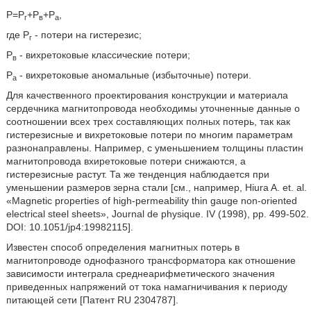
Р=Р
+Р
+Р
,
г
в
а
где Р
- потери на гистерезис;
г
Р
- вихретоковые классические потери;
в
Р
- вихретоковые аномальные (избыточные) потери.
а
Для качественного проектирования конструкции и материала
сердечника магнитопровода необходимы уточненные данные о
соотношении всех трех составляющих полных потерь, так как
гистерезисные и вихретоковые потери по многим параметрам
разнонаправлены. Например, с уменьшением толщины пластин
магнитопровода вхиретоковые потери снижаются, а
гистерезисные растут. Та же тенденция наблюдается при
уменьшении размеров зерна стали [см., например, Hiura A. et. al.
«Magnetic properties of high-permeability thin gauge non-oriented
electrical steel sheets», Journal de physique. IV (1998), pp. 499-502.
DOI: 10.1051/jp4:19982115].
Известен способ определения магнитных потерь в
магнитопроводе однофазного трансформатора как отношение
зависимости интеграла среднеарифметического значения
приведенных напряжений от тока намагничивания к периоду
питающей сети [Патент RU 2304787].