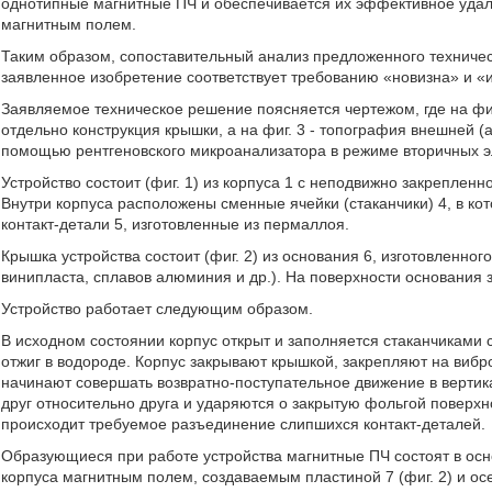
однотипные магнитные ПЧ и обеспечивается их эффективное удал
магнитным полем.
Таким образом, сопоставительный анализ предложенного техническ
заявленное изобретение соответствует требованию «новизна» и «
Заявляемое техническое решение поясняется чертежом, где на фиг.
отдельно конструкция крышки, а на фиг. 3 - топография внешней (
помощью рентгеновского микроанализатора в режиме вторичных э
Устройство состоит (фиг. 1) из корпуса 1 с неподвижно закреплен
Внутри корпуса расположены сменные ячейки (стаканчики) 4, в к
контакт-детали 5, изготовленные из пермаллоя.
Крышка устройства состоит (фиг. 2) из основания 6, изготовленног
винипласта, сплавов алюминия и др.). На поверхности основания 
Устройство работает следующим образом.
В исходном состоянии корпус открыт и заполняется стаканчиками
отжиг в водороде. Корпус закрывают крышкой, закрепляют на вибр
начинают совершать возвратно-поступательное движение в верти
друг относительно друга и ударяются о закрытую фольгой поверхно
происходит требуемое разъединение слипшихся контакт-деталей.
Образующиеся при работе устройства магнитные ПЧ состоят в осн
корпуса магнитным полем, создаваемым пластиной 7 (фиг. 2) и ос