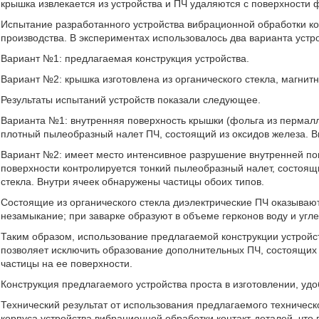
крышка извлекается из устройства и ПЧ удаляются с поверхности 
Испытание разработанного устройства вибрационной обработки ко
производства. В экспериментах использовалось два варианта устр
Вариант №1: предлагаемая конструкция устройства.
Вариант №2: крышка изготовлена из органического стекла, магнитн
Результаты испытаний устройств показали следующее.
Варианта №1: внутренняя поверхность крышки (фольга из пермалл
плотный пылеобразный налет ПЧ, состоящий из оксидов железа. В
Вариант №2: имеет место интенсивное разрушение внутренней пове
поверхности контролируется тонкий пылеобразный налет, состоящи
стекла. Внутри ячеек обнаружены частицы обоих типов.
Состоящие из органического стекла диэлектрические ПЧ оказывают
незамыкание; при заварке образуют в объеме герконов воду и угле
Таким образом, использование предлагаемой конструкции устройс
позволяет исключить образование дополнительных ПЧ, состоящих 
частицы на ее поверхности.
Конструкция предлагаемого устройства проста в изготовлении, уд
Технический результат от использования предлагаемого техниче
корпуса устройства вибрационной обработки контакт-деталей, что