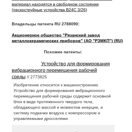
материал находятся в свободном состоянии
(пескоструйные устройства B24C 3/26)
Владельцы патента RU 2788090:
Акционерное общество "Рязанский завод
металлокерамических приборов" (АО "РЗМКП") (RU)
Похожие патенты:
Устройство для формирования
вибрационного перемещения рабочей
среды
// 2773825
Изобретение относится к машиностроению.
Устройство для формирования вибрационного
перемещения рабочей среды содержит основной
блок в виде протяженного твердого тела,
обладающего массой и моментом инерции, и
систему подкачки воздуха с компрессором и
управляемыми дросселями.