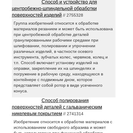
Способ и устройство для
центробежно-шпиндельной обработки
поверхностей изделий
// 2755328
Группа изобретений относится к обработке
материалов резанием и может быть использована
при центробежной обработке деталей
гранулированными рабочими средами при
шлифовании, полировании и упрочнении
различных изделий, в частности осевого
инструмента, зубчатых колес, червяков, колец и
т.п. Способ включает установку изделий на
оправки, закрепление их на шпинделях и
погружение в рабочую среду, находящуюся в
контейнере с подвижным дном, которое
представляет собой ротор в виде усеченного
конуса.
Способ полирования
поверхностей деталей с гальваническим
никелевым покрытием
// 2741314
Изобретение относится к обработке материалов с
использованием свободного абразива и может
быть использовано при финишной обработке