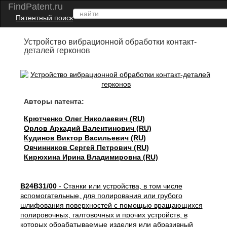
FindPatent.ru
Патентный поиск
Устройство вибрационной обработки контакт-
деталей герконов
Авторы патента:
Крютченко Олег Николаевич (RU)
Орлов Аркадий Валентинович (RU)
Кудинов Виктор Васильевич (RU)
Овчинников Сергей Петрович (RU)
Кирюхина Ирина Владимировна (RU)
B24B31/00
- Станки или устройства, в том числе
вспомогательные, для полирования или грубого
шлифования поверхностей с помощью вращающихся
полировочных, галтовочных и прочих устройств, в
которых обрабатываемые изделия или абразивный