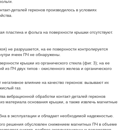
фольги.
нтакт-деталей герконов производилось в условиях
ойства.
ая пластина и фольга на поверхности крышки отсутствуют.
оя) не разрушается, на ее поверхности контролируется
нутри ячеек ПЧ не обнаружены.
рхности крышки из органического стекла (фиг. 3); на ее
й из ПЧ двух типов - окисленного железа и органического
 негативное влияние на качество герконов: вызывают их
кислый газ.
тва вибрационной обработки контакт-деталей герконов
из материала основания крышки, а также извлечь магнитные
обна в эксплуатации и обладает необходимой надежностью.
ского решения обусловлен снижением магнитных ПЧ в объеме
 позволяет снизить разброс эксплуатационных параметров