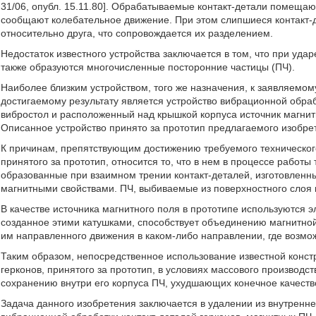
31/06, опубл. 15.11.80]. Обрабатываемые контакт-детали помещаю
сообщают колебательное движение. При этом слипшиеся контакт-
относительно друга, что сопровождается их разделением.
Недостаток известного устройства заключается в том, что при уда
также образуются многочисленные посторонние частицы (ПЧ).
Наиболее близким устройством, того же назначения, к заявляемому
достигаемому результату является устройство вибрационной обраб
вибростол и расположенный над крышкой корпуса источник магнитно
Описанное устройство принято за прототип предлагаемого изобре
К причинам, препятствующим достижению требуемого технического
принятого за прототип, относится то, что в нем в процессе работ
образованные при взаимном трении контакт-деталей, изготовленны
магнитными свойствами. ПЧ, выбиваемые из поверхностного слоя 
В качестве источника магнитного поля в прототипе используются 
созданное этими катушками, способствует объединению магнитной
им направленного движения в каком-либо направлении, где возмож
Таким образом, непосредственное использование известной конст
герконов, принятого за прототип, в условиях массового производс
сохранению внутри его корпуса ПЧ, ухудшающих конечное качеств
Задача данного изобретения заключается в удалении из внутренне