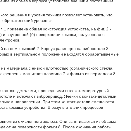
ение из объема корпуса устройства внешним постоянным
ого решения и уровня техники позволяет установить, что
изобретательский уровень».
 1 приведена общая конструкция устройства, на фиг. 2 -
а) и внутренней (б) поверхности крышки, полученная с
лектронов.
ной на нем крышкой 2. Корпус размещен на вибростоле 3.
оторых в вертикальном положении находятся обрабатываемые
о из материала с низкой плотностью (органического стекла,
закреплены магнитная пластина 7 и фольга из пермаллоя 8.
 с контакт-деталями, прошедшими высокотемпературный
остоле и включают вибропривод. Ячейки с контакт-деталями
кальном направлении. При этом контакт-детали смещаются
сть крышки устройства. В результате этих процессов
овном из окисленного железа. Они вытягиваются из объема
едают на поверхности фольги 8. После окончания работы