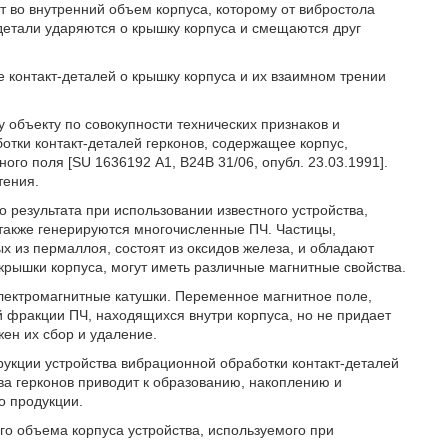
т во внутренний объем корпуса, которому от вибростола
детали ударяются о крышку корпуса и смещаются друг
ре контакт-деталей о крышку корпуса и их взаимном трении
 объекту по совокупности технических признаков и
отки контакт-деталей герконов, содержащее корпус,
го поля [SU 1636192 А1, В24В 31/06, опубл. 23.03.1991].
тения.
 результата при использовании известного устройства,
ы также генерируются многочисленные ПЧ. Частицы,
х из пермаллоя, состоят из оксидов железа, и обладают
крышки корпуса, могут иметь различные магнитные свойства.
электромагнитные катушки. Переменное магнитное поле,
 фракции ПЧ, находящихся внутри корпуса, но не придает
ен их сбор и удаление.
рукции устройства вибрационной обработки контакт-деталей
тва герконов приводит к образованию, накоплению и
о продукции.
го объема корпуса устройства, используемого при