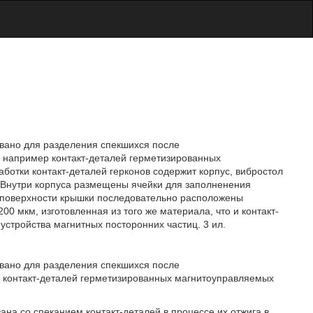
овано для разделения спекшихся после
 например контакт-деталей герметизированных
ботки контакт-деталей герконов содержит корпус, вибростол
. Внутри корпуса размещены ячейки для заполненения
 поверхности крышки последовательно расположены
0 мкм, изготовленная из того же материала, что и контакт-
устройства магнитных посторонних частиц. 3 ил.
овано для разделения спекшихся после
 контакт-деталей герметизированных магнитоуправляемых
ана со спеканием контакт-деталей в процессе их отжига в