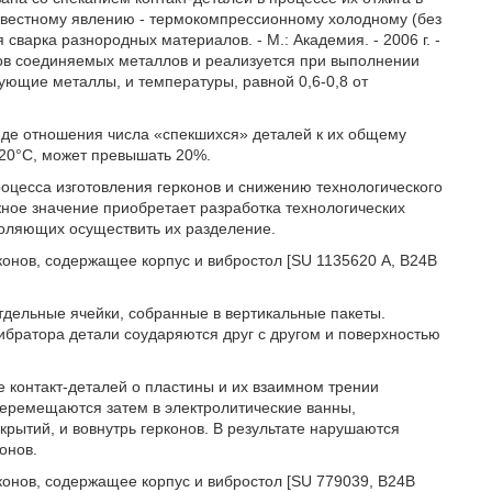
известному явлению - термокомпрессионному холодному (без
варка разнородных материалов. - М.: Академия. - 2006 г. -
мов соединяемых металлов и реализуется при выполнении
ующие металлы, и температуры, равной 0,6-0,8 от
иде отношения числа «спекшихся» деталей к их общему
920°С, может превышать 20%.
оцесса изготовления герконов и снижению технологического
жное значение приобретает разработка технологических
воляющих осуществить их разделение.
конов, содержащее корпус и вибростол [SU 1135620 А, В24В
дельные ячейки, собранные в вертикальные пакеты.
братора детали соударяются друг с другом и поверхностью
ре контакт-деталей о пластины и их взаимном трении
перемещаются затем в электролитические ванны,
крытий, и вовнутрь герконов. В результате нарушаются
онов.
конов, содержащее корпус и вибростол [SU 779039, В24В