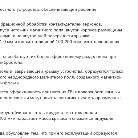
звестного устройства, обеспечивающей решение
вибрационной обработки контакт-деталей герконов,
пуса источник магнитного поля, внутри корпуса размещены
лями, а на внутренней поверхности крышки
,0 мм и фольга толщиной 100-200 мкм, изготовленная из
х, способствует их более эффективному разделению при
вибростола.
фольги, закрывающей крышку устройства, образуются только
ого неоднородного магнитного поля, созданного магнитной
и фольги.
ется эффективность притяжения ПЧ к поверхности крышки.
хности крышки могут начать притягиваться малоразмерные
оустойчивость, что затрудняет изготовление и
200 мкм нарастает масса крышки и снижается индукция
а обусловлен тем, что при его эксплуатации образуются