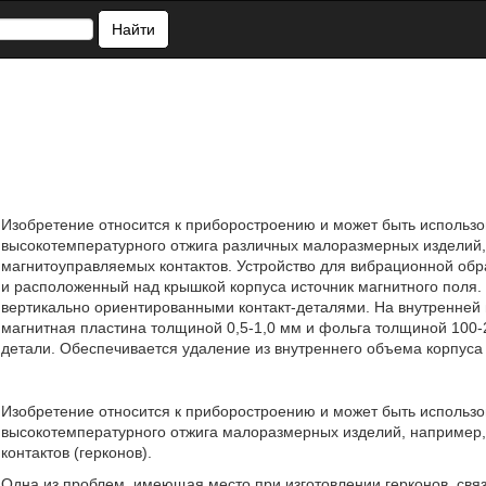
Найти
Изобретение относится к приборостроению и может быть использ
высокотемпературного отжига различных малоразмерных изделий,
магнитоуправляемых контактов. Устройство для вибрационной обра
и расположенный над крышкой корпуса источник магнитного поля
вертикально ориентированными контакт-деталями. На внутренней
магнитная пластина толщиной 0,5-1,0 мм и фольга толщиной 100-20
детали. Обеспечивается удаление из внутреннего объема корпуса 
Изобретение относится к приборостроению и может быть использ
высокотемпературного отжига малоразмерных изделий, например,
контактов (герконов).
Одна из проблем, имеющая место при изготовлении герконов, связ