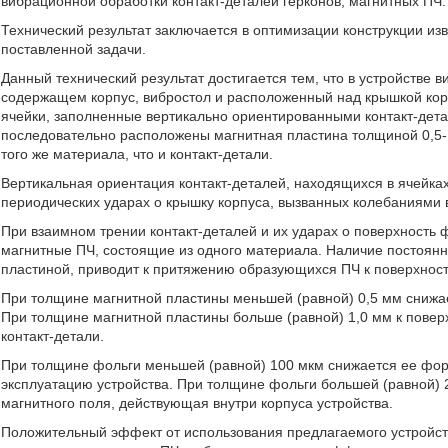
вибрационной обработки контакт-деталей герконов, магнитных ПЧ.
Технический результат заключается в оптимизации конструкции и
поставленной задачи.
Данный технический результат достигается тем, что в устройстве 
содержащем корпус, вибростол и расположенный над крышкой кор
ячейки, заполненные вертикально ориентированными контакт-дета
последовательно расположены магнитная пластина толщиной 0,5-1
того же материала, что и контакт-детали.
Вертикальная ориентация контакт-деталей, находящихся в ячейка
периодических ударах о крышку корпуса, вызванных колебаниями 
При взаимном трении контакт-деталей и их ударах о поверхность 
магнитные ПЧ, состоящие из одного материала. Наличие постоянн
пластиной, приводит к притяжению образующихся ПЧ к поверхност
При толщине магнитной пластины меньшей (равной) 0,5 мм снижа
При толщине магнитной пластины больше (равной) 1,0 мм к повер
контакт-детали.
При толщине фольги меньшей (равной) 100 мкм снижается ее форм
эксплуатацию устройства. При толщине фольги большей (равной) 
магнитного поля, действующая внутри корпуса устройства.
Положительный эффект от использования предлагаемого устройств