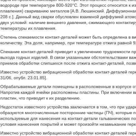
водороде при температуре 800-920°С. Этот процесс относится к 
плавления) свариванию металлов [А.В. Люшинский. Диффузионная с
208 с.]. Данный вид сварки обусловлен взаимной диффузией ато
двух условий: наличие внешнего давления, сжимающего контактир
температуры их плавления.
Степень спекаемости контакт-деталей может быть определена в в
количеству. Эта доля, например, при температуре отжига равной 
Спекание контакт-деталей приводит к увеличению трудоемкости пр
выхода годных изделий. В связи указанными обстоятельствами ва
приемов обработки слипшихся после отжига контакт-деталей, поз
Известно устройство вибрационной обработки контакт-деталей гер
31/06, опубл. 23.01.85].
Обрабатываемые детали помещены в расположенные в корпусе от
Напротив каждой ячейки расположены пластины. При включении ви
пластин, что приводит к их разделению.
Недостаток известного устройства заключается в том, что при уда
образуются многочисленные посторонние частицы (ПЧ), которые 
используемые для нанесения на контакт-детали гальванических по
условия нанесения покрытий и может произойти незамыкание герк
Известно устройство вибрационной обработки контакт-деталей гер