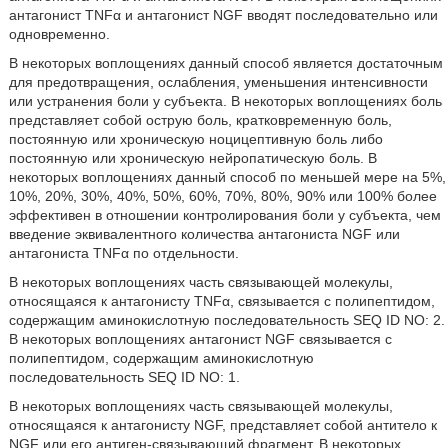
антагонист TNFα и антагонист NGF вводят последовательно или
одновременно.
В некоторых воплощениях данный способ является достаточным
для предотвращения, ослабления, уменьшения интенсивности
или устранения боли у субъекта. В некоторых воплощениях боль
представляет собой острую боль, кратковременную боль,
постоянную или хроническую ноцицептивную боль либо
постоянную или хроническую нейропатическую боль. В
некоторых воплощениях данный способ по меньшей мере на 5%,
10%, 20%, 30%, 40%, 50%, 60%, 70%, 80%, 90% или 100% более
эффективен в отношении контролирования боли у субъекта, чем
введение эквивалентного количества антагониста NGF или
антагониста TNFα по отдельности.
В некоторых воплощениях часть связывающей молекулы,
относящаяся к антагонисту TNFα, связывается с полипептидом,
содержащим аминокислотную последовательность SEQ ID NO: 2.
В некоторых воплощениях антагонист NGF связывается с
полипептидом, содержащим аминокислотную
последовательность SEQ ID NO: 1.
В некоторых воплощениях часть связывающей молекулы,
относящаяся к антагонисту NGF, представляет собой антитело к
NGF или его антиген-связывающий фрагмент. В некоторых