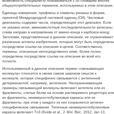
возможность специалисту познакомиться с со словарем многих
общеупотребительных терминов, используемых в этом описании.
Единицы измерения, префиксы и символы указаны в форме,
принятой Международной системой единиц (СИ). Числовые
диапазоны содержат числа, определяющие этот диапазон. Если
не указано иное, аминокислотные последовательности записаны
слева направо в направлении от амино-конца к карбокси-концу.
Заголовки, представленные в данном описании, не ограничивают
различные аспекты изобретения, которые могут быть определены
посредством ссылки на описание в целом. Соответственно,
термины, описанные непосредственно ниже, более полно
определены посредством ссылки на описание во всей его
полноте.
Использованный в данном описании термин «связывающая
молекула»
относится в своем самом широком смысле к
молекуле, которая специфично связывается с антигенной
детерминантой, например, антигеном.
Неограничивающие
примеры связывающей молекулы включают антитела или их
фрагменты, слитые белки на основе растворимого рецептора или
их фрагменты, неиммуноглобулиновые каркасы или их
фрагменты, при этом у каждого из них сохраняется антиген-
специфическое связывание
.
Типичные неиммуноглобулиновые
каркасы включают Tn3 (Koide et al., J. Mol. Biol., 2012, Jan 13,