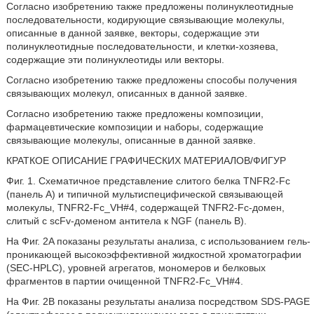
Согласно изобретению также предложены полинуклеотидные
последовательности, кодирующие связывающие молекулы,
описанные в данной заявке, векторы, содержащие эти
полинуклеотидные последовательности, и клетки-хозяева,
содержащие эти полинуклеотиды или векторы.
Согласно изобретению также предложены способы получения
связывающих молекул, описанных в данной заявке.
Согласно изобретению также предложены композиции,
фармацевтические композиции и наборы, содержащие
связывающие молекулы, описанные в данной заявке.
КРАТКОЕ ОПИСАНИЕ ГРАФИЧЕСКИХ МАТЕРИАЛОВ/ФИГУР
Фиг. 1. Схематичное представление слитого белка TNFR2-Fc
(панель A) и типичной мультиспецифической связывающей
молекулы, TNFR2-Fc_VH#4, содержащей TNFR2-Fc-домен,
слитый с scFv-доменом антитела к NGF (панель B).
На Фиг. 2A показаны результаты анализа, с использованием гель-
проникающей высокоэффективной жидкостной хроматографии
(SEC-HPLC), уровней агрегатов, мономеров и белковых
фрагментов в партии очищенной TNFR2-Fc_VH#4.
На Фиг. 2B показаны результаты анализа посредством SDS-PAGE