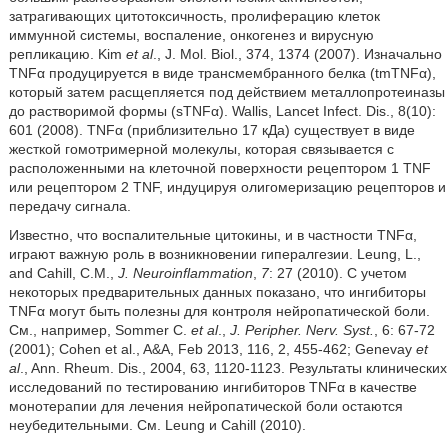
затрагивающих цитотоксичность, пролиферацию клеток
иммунной системы, воспаление, онкогенез и вирусную
репликацию. Kim
et al
., J. Mol. Biol., 374, 1374 (2007). Изначально
TNFα продуцируется в виде трансмембранного белка (tmTNFα),
который затем расщепляется под действием металлопротеиназы
до растворимой формы (sTNFα). Wallis, Lancet Infect. Dis., 8(10):
601 (2008). TNFα (приблизительно 17 кДа) существует в виде
жесткой гомотримерной молекулы, которая связывается с
расположенными на клеточной поверхности рецептором 1 TNF
или рецептором 2 TNF, индуцируя олигомеризацию рецепторов и
передачу сигнала.
Известно, что воспалительные цитокины, и в частности TNFα,
играют важную роль в возникновении гипералгезии. Leung, L.,
and Cahill, C.M.,
J. Neuroinflammation
,
7
: 27 (2010). С учетом
некоторых предварительных данных показано, что ингибиторы
TNFα могут быть полезны для контроля нейропатической боли.
См., например,
Sommer C.
et al
.,
J. Peripher. Nerv. Syst.
,
6: 67-72
(2001); Cohen et al., A&A, Feb 2013, 116, 2, 455-462; Genevay
et
al
., Ann. Rheum. Dis., 2004, 63, 1120-1123. Результаты клинических
исследований по тестированию ингибиторов TNFα в качестве
монотерапии для лечения нейропатической боли остаются
неубедительными. См. Leung и Cahill (2010).