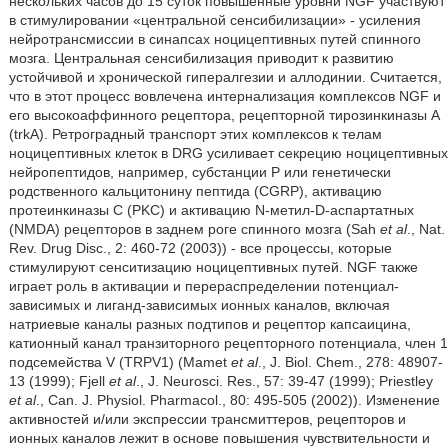
нескольких часов до 15 суток повышенные уровни NGF участвуют
в стимулировании «центральной сенсибилизации» - усиления
нейротрансмиссии в синапсах ноцицептивных путей спинного
мозга. Центральная сенсибилизация приводит к развитию
устойчивой и хронической гипералгезии и аллодинии. Считается,
что в этот процесс вовлечена интернализация комплексов NGF и
его высокоаффинного рецептора, рецепторной тирозинкиназы A
(trkA). Ретроградный транспорт этих комплексов к телам
ноцицептивных клеток в DRG усиливает секрецию ноцицептивных
нейропептидов, например, субстанции P или генетически
родственного кальцитонину пептида (CGRP), активацию
протеинкиназы C (PKC) и активацию N-метил-D-аспартатных
(NMDA) рецепторов в заднем роге спинного мозга (Sah
et al
., Nat.
Rev. Drug Disc., 2: 460-72 (2003)) - все процессы, которые
стимулируют сенситизацию ноцицептивных путей. NGF также
играет роль в активации и перераспределении потенциал-
зависимых и лиганд-зависимых ионных каналов, включая
натриевые каналы разных подтипов и рецептор капсаицина,
катионный канал транзиторного рецепторного потенциала, член 1
подсемейства V (TRPV1) (Mamet
et al
., J. Biol. Chem., 278: 48907-
13 (1999); Fjell
et al
., J. Neurosci. Res., 57: 39-47 (1999); Priestley
et al
., Can. J. Physiol. Pharmacol., 80: 495-505 (2002)). Изменение
активностей и/или экспрессии трансмиттеров, рецепторов и
ионных каналов лежит в основе повышения чувствительности и