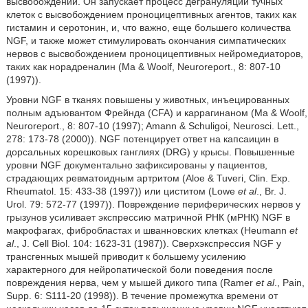
высвобождении. Он запускает процесс дегрануляции тучных
клеток с высвобождением проноцицептивных агентов, таких как
гистамин и серотонин, и, что важно, еще большего количества
NGF, и также может стимулировать окончания симпатических
нервов с высвобождением проноцицептивных нейромедиаторов,
таких как норадреналин (Ma & Woolf, Neuroreport., 8: 807-10
(1997)).
Уровни NGF в тканях повышены у животных, инъецированных
полным адъювантом Фрейнда (CFA) и каррагинаном (Ma & Woolf,
Neuroreport., 8: 807-10 (1997); Amann & Schuligoi, Neurosci. Lett.,
278: 173-78 (2000)). NGF потенцирует ответ на капсаицин в
дорсальных корешковых ганглиях (DRG) у крысы. Повышенные
уровни NGF документально зафиксированы у пациентов,
страдающих ревматоидным артритом (Aloe & Tuveri, Clin. Exp.
Rheumatol. 15: 433-38 (1997)) или циститом (Lowe
et al
., Br. J.
Urol. 79: 572-77 (1997)). Повреждение периферических нервов у
грызунов усиливает экспрессию матричной РНК (мРНК) NGF в
макрофагах, фибробластах и шванновских клетках (Heumann
et
al
., J. Cell Biol. 104: 1623-31 (1987)). Сверхэкспрессия NGF у
трансгенных мышей приводит к большему усилению
характерного для нейропатической боли поведения после
повреждения нерва, чем у мышей дикого типа (Ramer
et al
., Pain,
Supp. 6: S111-20 (1998)). В течение промежутка времени от