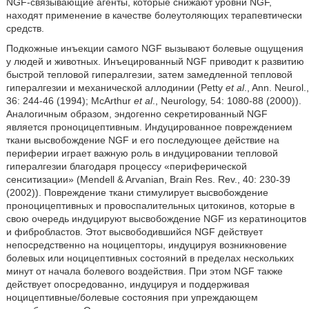
NGF-связывающие агенты, которые снижают уровни NGF,
находят применение в качестве болеутоляющих терапевтически
средств.
Подкожные инъекции самого NGF вызывают болевые ощущения
у людей и животных. Инъецированный NGF приводит к развитию
быстрой тепловой гипералгезии, затем замедленной тепловой
гипералгезии и механической аллодинии (Petty
et al
., Ann. Neurol.,
36: 244-46 (1994); McArthur
et al
., Neurology, 54: 1080-88 (2000)).
Аналогичным образом, эндогенно секретированный NGF
является проноцицептивным. Индуцированное повреждением
ткани высвобождение NGF и его последующее действие на
периферии играет важную роль в индуцировании тепловой
гипералгезии благодаря процессу «периферической
сенситизации» (Mendell & Arvanian, Brain Res. Rev., 40: 230-39
(2002)). Повреждение ткани стимулирует высвобождение
проноцицептивных и провоспалительных цитокинов, которые в
свою очередь индуцируют высвобождение NGF из кератиноцитов
и фибробластов. Этот высвободившийся NGF действует
непосредственно на ноцицепторы, индуцируя возникновение
болевых или ноцицептивных состояний в пределах нескольких
минут от начала болевого воздействия. При этом NGF также
действует опосредованно, индуцируя и поддерживая
ноцицептивные/болевые состояния при упреждающем