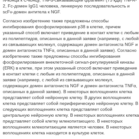
N-конца к C-концу, TNFα-связывающий фрагмент (75 кДа) TNFR-
2, Fc-домен IgG1 человека, линкерную последовательность и
scFv-домен антитела к NGF.
Согласно изобретению также предложены способы
ингибирования фосфорилирования p38 в клетке, причем
указанный способ включает приведение в контакт клетки с любым
из полипептидов, описанных в данной заявке (например, с любой
из связывающих молекул, содержащих домен антагониста NGF и
домен антагониста TNFα, описанных в данной заявке). Согласно
изобретению также предложены способы ингибирования
фосфорилирования внеклеточной сигнал-регулируемой киназы
(ERK) в клетке, при этом указанный способ включает приведение
в контакт клетки с любым из полипептидов, описанных в данной
заявке (например, с любой из связывающих молекул,
содержащих домен антагониста NGF и домен антагониста TNFα,
описанных в данной заявке). В некоторых воплощениях клетка
представляет собой нейронную клетку. В других воплощениях
клетка представляет собой периферическую нейронную клетку. В
следующих воплощениях клетка представляет собой
центральную нейронную клетку. В некоторых воплощениях клетка
представляет собой клетку млекопитающего. В некоторых
воплощениях млекопитающим является человек. В некоторых
воплощениях клетка находится в культуре клеток.