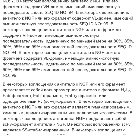
NO: 7. В некоторых воплощениях антитело к NGF или его
фрагмент содержит VH-домен, имеющий аминокислотную
последовательность SEQ ID NO: 94. В некоторых воплощениях
антитело к NGF или его фрагмент содержит VL-домен, имеющий
аминокислотную последовательность SEQ ID NO: 95. В
некоторых воплощениях антитело к NGF или его фрагмент
содержит VH-домен, имеющий аминокислотную
последовательность, идентичную по меньшей мере на 80%, 85%,
90%, 95% или 99% аминокислотной последовательности SEQ ID
NO: 94. В некоторых воплощениях антитело к NGF или его
фрагмент содержит VL-домен, имеющий аминокислотную
последовательность, идентичную по меньшей мере на 80%, 85%,
90%, 95% или 99% аминокислотной последовательности SEQ ID
NO: 95.
В некоторых воплощениях антитело к NGF или его фрагмент
представляет собой полноразмерное антитело в формате H
L
,
2
2
Fab-фрагмент, Fab’-фрагмент, F(ab)
-фрагмент или
2
одноцепочечный Fv (scFv)-фрагмент. В некоторых воплощениях
антитело к NGF или его фрагмент является гуманизированным,
химерным, приматизированным или полностью человеческим. В
некоторых воплощениях антагонист NGF представляет собой
scFv-фрагмент антитела к NGF. В некоторых воплощениях scFv
является SS-стабилизированным. В некоторых воплощениях