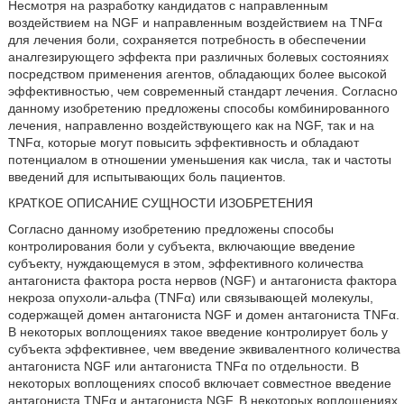
Несмотря на разработку кандидатов с направленным
воздействием на NGF и направленным воздействием на TNFα
для лечения боли, сохраняется потребность в обеспечении
аналгезирующего эффекта при различных болевых состояниях
посредством применения агентов, обладающих более высокой
эффективностью, чем современный стандарт лечения. Согласно
данному изобретению предложены способы комбинированного
лечения, направленно воздействующего как на NGF, так и на
TNFα, которые могут повысить эффективность и обладают
потенциалом в отношении уменьшения как числа, так и частоты
введений для испытывающих боль пациентов.
КРАТКОЕ ОПИСАНИЕ СУЩНОСТИ ИЗОБРЕТЕНИЯ
Согласно данному изобретению предложены способы
контролирования боли у субъекта, включающие введение
субъекту, нуждающемуся в этом, эффективного количества
антагониста фактора роста нервов (NGF) и антагониста фактора
некроза опухоли-альфа (TNFα) или связывающей молекулы,
содержащей домен антагониста NGF и домен антагониста TNFα.
В некоторых воплощениях такое введение контролирует боль у
субъекта эффективнее, чем введение эквивалентного количества
антагониста NGF или антагониста TNFα по отдельности. В
некоторых воплощениях способ включает совместное введение
антагониста TNFα и антагониста NGF. В некоторых воплощениях