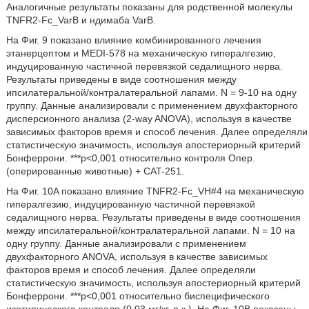
Аналогичные результаты показаны для родственной молекулы
TNFR2-Fc_VarB и ндимаба VarB.
На Фиг. 9 показано влияние комбинированного лечения
этанерцептом и MEDI-578 на механическую гипералгезию,
индуцированную частичной перевязкой седалищного нерва.
Результаты приведены в виде соотношения между
ипсилатеральной/контралатеральной лапами. N = 9-10 на одну
группу. Данные анализировали с применением двухфакторного
дисперсионного анализа (2-way ANOVA), используя в качестве
зависимых факторов время и способ лечения. Далее определяли
статистическую значимость, используя апостериорный критерий
Бонферрони. ***p<0,001 относительно контроля Oпеp.
(оперированные животные) + CAT-251.
На Фиг. 10A показано влияние TNFR2-Fc_VH#4 на механическую
гипералгезию, индуцированную частичной перевязкой
седалищного нерва. Результаты приведены в виде соотношения
между ипсилатеральной/контралатеральной лапами. N = 10 на
одну группу. Данные анализировали с применением
двухфакторного ANOVA, используя в качестве зависимых
факторов время и способ лечения. Далее определяли
статистическую значимость, используя апостериорный критерий
Бонферрони. ***p<0,001 относительно биспецифического