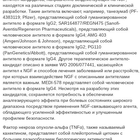
находятся на различных стадиях доклинической и клинической
разработки. Такие антитела включают, например, танезумаб (PF-
4383119; Pfizer), представляющий собой гуманизированное
антитело в формате IgG2; SAR164877/REGN475 (Sanofi-
Aventis/Regeneron Pharmaceuticals), представляющий собой
человеческое антитело в формате IgG4; AMG 403
(Amgen/Johnson & Johnson), представляющий собой
человеческое антитело в формате IgG2; PG110
(PanGenetics/Abbott), представляющий собой гуманизированное
антитело в формате IgG4. Другое терапевтическое антитело-
кандидат описано в заявке WO 2006/077441, касающейся
антител к NGF и способов лечения заболеваний или расстройств,
при которых взаимодействие NGF с описанными антителами
является важным. MEDI-578 представляет собой человеческое
антитело в формате IgG4. Несмотря на разработку этих
кандидатов, сохраняется потребность в обеспечении
аналгезирующего эффекта при болевых состояниях широкого
диапазона посредством применения NGF-связывающего агента,
обладающего усиленной эффективностью и улучшенным
профилем безопасности.
Фактор некроза опухоли-альфа (TNFα), также называемый
кахектином, представляет собой плейотропный цитокин с
большим разнообразием биологических активностей,