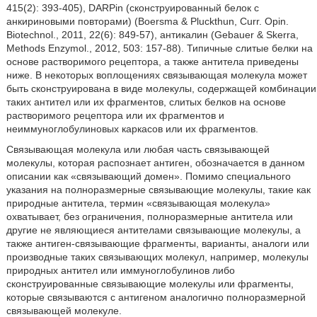
415(2): 393-405), DARPin (сконструированный белок с
анкириновыми повторами) (Boersma & Pluckthun, Curr. Opin.
Biotechnol., 2011, 22(6): 849-57), антикалин (Gebauer & Skerra,
Methods Enzymol., 2012, 503: 157-88). Типичные слитые белки на
основе растворимого рецептора, а также антитела приведены
ниже. В некоторых воплощениях связывающая молекула может
быть сконструирована в виде молекулы, содержащей комбинации
таких антител или их фрагментов, слитых белков на основе
растворимого рецептора или их фрагментов и
неиммуноглобулиновых каркасов или их фрагментов.
Связывающая молекула или любая часть связывающей
молекулы, которая распознает антиген, обозначается в данном
описании как «связывающий домен». Помимо специального
указания на полноразмерные связывающие молекулы, такие как
природные антитела, термин «связывающая молекула»
охватывает, без ограничения, полноразмерные антитела или
другие не являющиеся антителами связывающие молекулы, а
также антиген-связывающие фрагменты, варианты, аналоги или
производные таких связывающих молекул, например, молекулы
природных антител или иммуноглобулинов либо
сконструированные связывающие молекулы или фрагменты,
которые связываются с антигеном аналогично полноразмерной
связывающей молекуле.