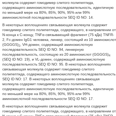
молекула содержит гомодимер слитого полипептида,
содержащего аминокислотную последовательность, идентичную
по меньшей мере на 80%, 85%, 90%, 95% или 99%
аминокислотной последовательности SEQ ID NO: 14.
В некоторых воплощениях связывающая молекула содержит
гомодимер слитого полипептида, содержащего, в направлении от
N-конца к C-концу, TNFα-связывающий фрагмент (75 кДа) TNFR-
2, Fc-домен IgG1 человека, линкер, состоящий из 10 аминокислот
(GGGGS)
, VH-домен, содержащий аминокислотную
2
последовательность SEQ ID NO: 94, линкерную
последовательность, состоящую из 20 аминокислот (GGGGS)
4
(SEQ ID NO: 19), и VL-домен, содержащий аминокислотную
последовательность SEQ ID NO: 95. В некоторых воплощениях
связывающая молекула содержит гомодимер слитого
полипептида, содержащего аминокислотную последовательность
SEQ ID NO: 17. В некоторых воплощениях связывающая
молекула содержит гомодимер слитого полипептида,
содержащего аминокислотную последовательность, идентичную
по меньшей мере на 80%, 85%, 90%, 95% или 99%
аминокислотной последовательности SEQ ID NO: 17.
В некоторых воплощениях связывающая молекула содержит
гомодимер слитого полипептида, содержащего, в направлении от