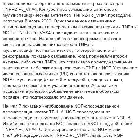
применением поверхностного плазмонного резонанса для
TNFR2-Fc_VH#4. Конкурентное связывание антигенов с
мультиспецифическим антителом TNFR2-Fc_VH#4 проводили,
используя BIAcore 2000. Одновременное связывание с
антигенами оценивали посредством связывания сериями TNFα и
NGF с TNFR2-Fc_VH#4, присоединенным к поверхности
сенсорного чипа. На первой части сенсограммы показано
связывание насыщающих количеств TNFα с
мультиспецифическим антителом, на второй части этой
сенсограммы показано связывание, когда применяли второй
антиген, либо снова TNFα, что показывало полноту насыщения
поверхности, либо эквимолярную смесь TNFα и NGF. Увеличение
числа резонансных единиц (RU) соответствовало связыванию
NGF с мультиспецифической молекулой и, следовательно,
говорило о совместном участии антигенов. Анализ также
проводили в условиях добавления антигенов в обратном
порядке, что подтверждало эти данные.
На Фиг. 7 показано ингибирование NGF-опосредованной
пролиферации клеток TF-1. A. NGF-опосредованная
пролиферация в отсутствие добавленного антагониста NGF. B.
Ингибирование ответа на NGF человека (hNGF) под действием
TNFR2-Fc_VH#4. C. Ингибирование ответа на NGF мыши
(muNGF) под действием TNFR2-Fc_VH#4. Активность NGF