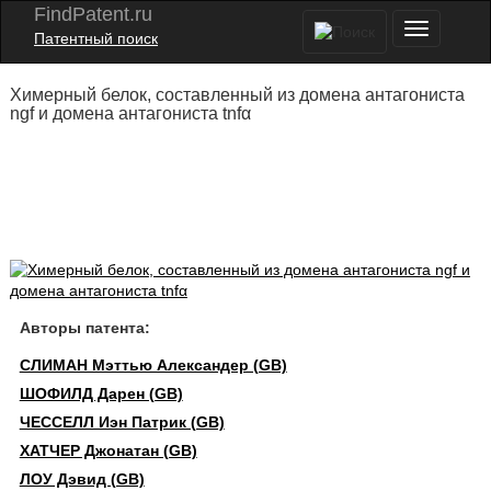
FindPatent.ru
Патентный поиск
Химерный белок, составленный из домена антагониста
ngf и домена антагониста tnfα
Авторы патента:
СЛИМАН Мэттью Александер (GB)
ШОФИЛД Дарен (GB)
ЧЕССЕЛЛ Иэн Патрик (GB)
ХАТЧЕР Джонатан (GB)
ЛОУ Дэвид (GB)