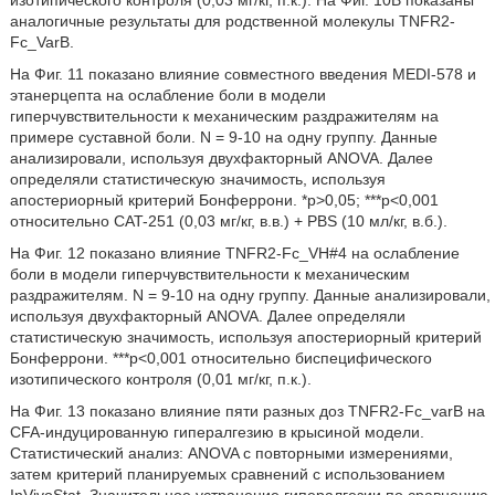
изотипического контроля (0,03 мг/кг, п.к.). На Фиг. 10B показаны
аналогичные результаты для родственной молекулы TNFR2-
Fc_VarB.
На Фиг. 11 показано влияние совместного введения MEDI-578 и
этанерцепта на ослабление боли в модели
гиперчувствительности к механическим раздражителям на
примере суставной боли. N = 9-10 на одну группу. Данные
анализировали, используя двухфакторный ANOVA. Далее
определяли статистическую значимость, используя
апостериорный критерий Бонферрони. *p>0,05; ***p<0,001
относительно CAT-251 (0,03 мг/кг, в.в.) + PBS (10 мл/кг, в.б.).
На Фиг. 12 показано влияние TNFR2-Fc_VH#4 на ослабление
боли в модели гиперчувствительности к механическим
раздражителям. N = 9-10 на одну группу. Данные анализировали,
используя двухфакторный ANOVA. Далее определяли
статистическую значимость, используя апостериорный критерий
Бонферрони. ***p<0,001 относительно биспецифического
изотипического контроля (0,01 мг/кг, п.к.).
На Фиг. 13 показано влияние пяти разных доз TNFR2-Fc_varB на
CFA-индуцированную гипералгезию в крысиной модели.
Статистический анализ: ANOVA с повторными измерениями,
затем критерий планируемых сравнений с использованием