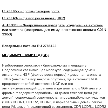
C07K16/22
- против факторов роста
C07K14/48
- фактор роста нерва (НФР)
A61K39/00
- Лекарственные препараты, содержащие антигены
или антитела (материалы для иммунологического анализа G01N
33/53)
Владельцы патента RU 2788122:
МЕДИММУН ЛИМИТЕД (GB)
Изобретение относится к биотехнологии и медицине.
Предложена связывающая молекула, содержащая домен
антагониста NGF (фактор роста нервов) и домен антагониста
TNFα (альфа-фактор некроза опухоли), где антагонист NGF
представляет собой антитело к NGF или его
антигенсвязывающий фрагмент и где антитело к NGF или его
фрагмент содержит вариабельный домен тяжелой цепи (VH-
домен), содержащий совокупность гипервариабельных участков
(CDR) HCDR1, HCDR2, HCDR3, и вариабельный домен легкой
цепи (VL-домен), содержащий совокупность CDR LCDR1, LCDR2