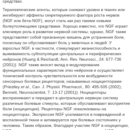
средствах.
Терапевтические агенты, которые снижают уровни в тканях или
ингибируют эффекты секретируемого фактора роста нервов
(NGF или бета-NGF), могут стать как раз такими новыми
болеутоляющими средствами. Хорошо известно, что NGF играет
ключевую роль в развитии нервной системы; однако, NGF также
представляет собой признанную мишень для устранения боли,
поскольку он обуславливает боль у животных и людей. У
взрослых NGF, в частности, стимулирует жизнеспособность и
выживаемость субпопуляции центральных и периферических
нейронов (Huang & Reichardt, Ann. Rev. Neurosci., 24: 677-736
(2001)). NGF также вносит вклад в модулирование
функциональных характеристик этих нейронов и осуществляет
тонический контроль чувствительности или возбудимости
сенсорных болевых рецепторов, называемых ноцицепторами
(Priestley
et al
., Can. J. Physiol. Pharmacol., 80: 495-505 (2002);
Bennett, Neuroscientist, 7: 13-17 (2001)). Ноцицепторы
воспринимают и передают в центральную нервную систему
различные болевые стимулы, которые обуславливают восприятие
боли (ноцицепции). Рецепторы NGF локализованы на
ноцицепторах. Экспрессия NGF усиливается в поврежденной и
воспаленной ткани и активируется при болевых состояниях у
человека. Таким образом, благодаря участию NGF в ноцицепции,