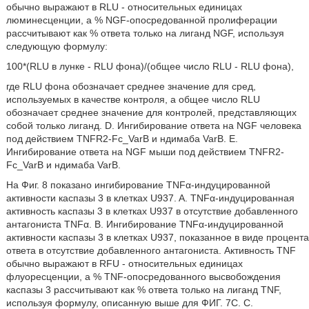
обычно выражают в RLU - относительных единицах
люминесценции, а % NGF-опосредованной пролиферации
рассчитывают как % ответа только на лиганд NGF, используя
следующую формулу:
100*(RLU в лунке - RLU фона)/(общее число RLU - RLU фона),
где RLU фона обозначает среднее значение для сред,
используемых в качестве контроля, а общее число RLU
обозначает среднее значение для контролей, представляющих
собой только лиганд. D. Ингибирование ответа на NGF человека
под действием TNFR2-Fc_VarB и ндимаба VarB. E.
Ингибирование ответа на NGF мыши под действием TNFR2-
Fc_VarB и ндимаба VarB.
На Фиг. 8 показано ингибирование TNFα-индуцированной
активности каспазы 3 в клетках U937. A. TNFα-индуцированная
активность каспазы 3 в клетках U937 в отсутствие добавленного
антагониста TNFα. B. Ингибирование TNFα-индуцированной
активности каспазы 3 в клетках U937, показанное в виде процента
ответа в отсутствие добавленного антагониста. Активность TNF
обычно выражают в RFU - относительных единицах
флуоресценции, а % TNF-опосредованного высвобождения
каспазы 3 рассчитывают как % ответа только на лиганд TNF,
используя формулу, описанную выше для ФИГ. 7C. C.