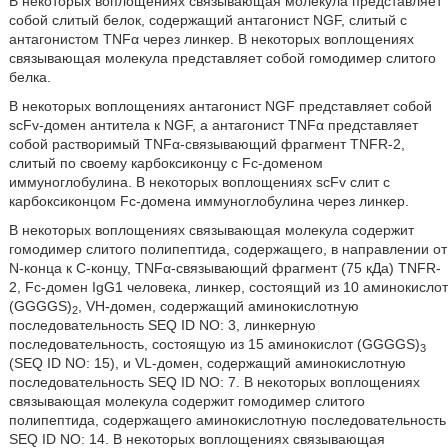
В некоторых воплощениях связывающая молекула представляет
собой слитый белок, содержащий антагонист NGF, слитый с
антагонистом TNFα через линкер. В некоторых воплощениях
связывающая молекула представляет собой гомодимер слитого
белка.
В некоторых воплощениях антагонист NGF представляет собой
scFv-домен антитела к NGF, а антагонист TNFα представляет
собой растворимый TNFα-связывающий фрагмент TNFR-2,
слитый по своему карбоксиконцу с Fc-доменом
иммуноглобулина. В некоторых воплощениях scFv слит с
карбоксиконцом Fc-домена иммуноглобулина через линкер.
В некоторых воплощениях связывающая молекула содержит
гомодимер слитого полипептида, содержащего, в направлении от
N-конца к C-концу, TNFα-связывающий фрагмент (75 кДа) TNFR-
2, Fc-домен IgG1 человека, линкер, состоящий из 10 аминокислот
(GGGGS)
, VH-домен, содержащий аминокислотную
2
последовательность SEQ ID NO: 3, линкерную
последовательность, состоящую из 15 аминокислот (GGGGS)
3
(SEQ ID NO: 15), и VL-домен, содержащий аминокислотную
последовательность SEQ ID NO: 7. В некоторых воплощениях
связывающая молекула содержит гомодимер слитого
полипептида, содержащего аминокислотную последовательность
SEQ ID NO: 14. В некоторых воплощениях связывающая