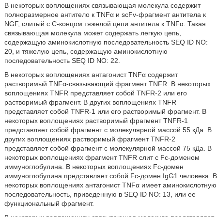
В некоторых воплощениях связывающая молекула содержит
полноразмерное антитело к TNFα и scFv-фрагмент антитела к
NGF, слитый с C-концом тяжелой цепи антитела к TNFα. Такая
связывающая молекула может содержать легкую цепь,
содержащую аминокислотную последовательность SEQ ID NO:
20, и тяжелую цепь, содержащую аминокислотную
последовательность SEQ ID NO: 22.
В некоторых воплощениях антагонист TNFα содержит
растворимый TNFα-связывающий фрагмент TNFR. В некоторых
воплощениях TNFR представляет собой TNFR-2 или его
растворимый фрагмент. В других воплощениях TNFR
представляет собой TNFR-1 или его растворимый фрагмент. В
некоторых воплощениях растворимый фрагмент TNFR-1
представляет собой фрагмент с молекулярной массой 55 кДа. В
других воплощениях растворимый фрагмент TNFR-2
представляет собой фрагмент с молекулярной массой 75 кДа. В
некоторых воплощениях фрагмент TNFR слит с Fc-доменом
иммуноглобулина. В некоторых воплощениях Fc-домен
иммуноглобулина представляет собой Fc-домен IgG1 человека. В
некоторых воплощениях антагонист TNFα имеет аминокислотную
последовательность, приведенную в SEQ ID NO: 13, или ее
функциональный фрагмент.