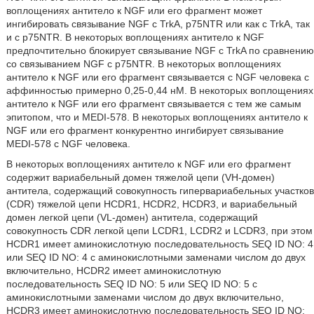
воплощениях антитело к NGF или его фрагмент может
ингибировать связывание NGF с TrkA, p75NTR или как с TrkA, так
и с p75NTR. В некоторых воплощениях антитело к NGF
предпочтительно блокирует связывание NGF с TrkA по сравнению
со связыванием NGF с p75NTR. В некоторых воплощениях
антитело к NGF или его фрагмент связывается с NGF человека с
аффинностью примерно 0,25-0,44 нМ. В некоторых воплощениях
антитело к NGF или его фрагмент связывается с тем же самым
эпитопом, что и MEDI-578. В некоторых воплощениях антитело к
NGF или его фрагмент конкурентно ингибирует связывание
MEDI-578 с NGF человека.
В некоторых воплощениях антитело к NGF или его фрагмент
содержит вариабельный домен тяжелой цепи (VH-домен)
антитела, содержащий совокупность гипервариабельных участков
(CDR) тяжелой цепи HCDR1, HCDR2, HCDR3, и вариабельный
домен легкой цепи (VL-домен) антитела, содержащий
совокупность CDR легкой цепи LCDR1, LCDR2 и LCDR3, при этом
HCDR1 имеет аминокислотную последовательность SEQ ID NO: 4
или SEQ ID NO: 4 с аминокислотными заменами числом до двух
включительно, HCDR2 имеет аминокислотную
последовательность SEQ ID NO: 5 или SEQ ID NO: 5 с
аминокислотными заменами числом до двух включительно,
HCDR3 имеет аминокислотную последовательность SEQ ID NO: