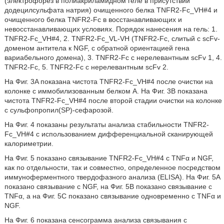
(электрофорез в полиакриламидном геле в присутствии
додецилсульфата натрия) очищенного белка TNFR2-Fc_VH#4 и
очищенного белка TNFR2-Fc в восстанавливающих и
невосстанавливающих условиях. Порядок нанесения на гель: 1.
TNFR2-Fc_VH#4, 2. TNFR2-Fc_VL-VH (TNFR2-Fc, слитый с scFv-
доменом антитела к NGF, с обратной ориентацией гена
вариабельного домена), 3. TNFR2-Fc с нерелевантным scFv 1, 4.
TNFR2-Fc, 5. TNFR2-Fc с нерелевантным scFv 2.
На Фиг. 3A показана чистота TNFR2-Fc_VH#4 после очистки на
колонке с иммобилизованным белком A. На Фиг. 3B показана
чистота TNFR2-Fc_VH#4 после второй стадии очистки на колонке
с сульфопропил(SP)-сефарозой.
На Фиг. 4 показаны результаты анализа стабильности TNFR2-
Fc_VH#4 с использованием дифференциальной сканирующей
калориметрии.
На Фиг. 5 показано связывание TNFR2-Fc_VH#4 с TNFα и NGF,
как по отдельности, так и совместно, определенное посредством
иммуноферментного твердофазного анализа (ELISA). На Фиг. 5A
показано связывание с NGF, на Фиг. 5B показано связывание с
TNFα, а на Фиг. 5C показано связывание одновременно с TNFα и
NGF.
На Фиг. 6 показана сенсограмма анализа связывания с