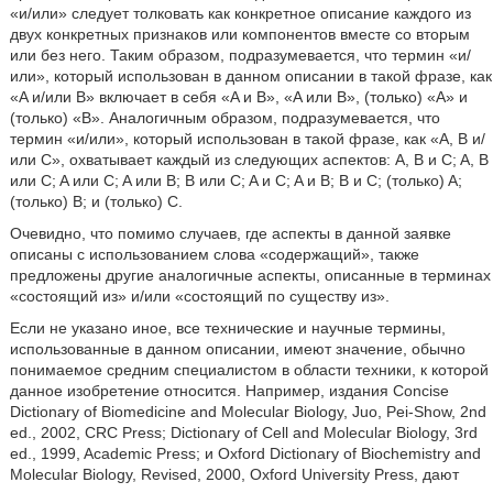
«и/или» следует толковать как конкретное описание каждого из
двух конкретных признаков или компонентов вместе со вторым
или без него. Таким образом, подразумевается, что термин «и/
или», который использован в данном описании в такой фразе, как
«A и/или B» включает в себя «A и B», «A или B», (только) «A» и
(только) «B». Аналогичным образом, подразумевается, что
термин «и/или», который использован в такой фразе, как «A, B и/
или C», охватывает каждый из следующих аспектов: A, B и C; A, B
или C; A или C; A или B; B или C; A и C; A и B; B и C; (только) A;
(только) B; и (только) C.
Очевидно, что помимо случаев, где аспекты в данной заявке
описаны с использованием слова «содержащий», также
предложены другие аналогичные аспекты, описанные в терминах
«состоящий из» и/или «состоящий по существу из».
Если не указано иное, все технические и научные термины,
использованные в данном описании, имеют значение, обычно
понимаемое средним специалистом в области техники, к которой
данное изобретение относится. Например, издания Concise
Dictionary of Biomedicine and Molecular Biology, Juo, Pei-Show, 2nd
ed., 2002, CRC Press; Dictionary of Cell and Molecular Biology, 3rd
ed., 1999, Academic Press; и Oxford Dictionary of Biochemistry and
Molecular Biology, Revised, 2000, Oxford University Press, дают