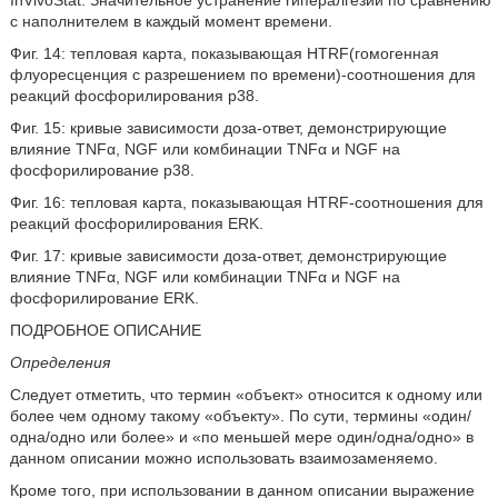
InVivoStat. Значительное устранение гипералгезии по сравнению
с наполнителем в каждый момент времени.
Фиг. 14: тепловая карта, показывающая HTRF(гомогенная
флуоресценция с разрешением по времени)-соотношения для
реакций фосфорилирования p38.
Фиг. 15: кривые зависимости доза-ответ, демонстрирующие
влияние TNFα, NGF или комбинации TNFα и NGF на
фосфорилирование p38.
Фиг. 16: тепловая карта, показывающая HTRF-соотношения для
реакций фосфорилирования ERK.
Фиг. 17: кривые зависимости доза-ответ, демонстрирующие
влияние TNFα, NGF или комбинации TNFα и NGF на
фосфорилирование ERK.
ПОДРОБНОЕ ОПИСАНИЕ
Определения
Следует отметить, что термин «объект» относится к одному или
более чем одному такому «объекту». По сути, термины «один/
одна/одно или более» и «по меньшей мере один/одна/одно» в
данном описании можно использовать взаимозаменяемо.
Кроме того, при использовании в данном описании выражение