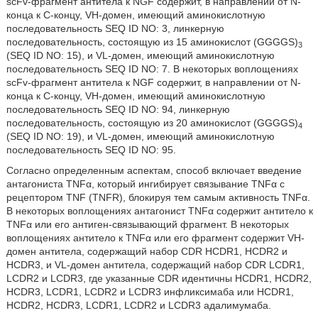
scFv-фрагмент антитела к NGF содержит, в направлении от N-
конца к C-концу, VH-домен, имеющий аминокислотную
последовательность SEQ ID NO: 3, линкерную
последовательность, состоящую из 15 аминокислот (GGGGS)
3
(SEQ ID NO: 15), и VL-домен, имеющий аминокислотную
последовательность SEQ ID NO: 7. В некоторых воплощениях
scFv-фрагмент антитела к NGF содержит, в направлении от N-
конца к C-концу, VH-домен, имеющий аминокислотную
последовательность SEQ ID NO: 94, линкерную
последовательность, состоящую из 20 аминокислот (GGGGS)
4
(SEQ ID NO: 19), и VL-домен, имеющий аминокислотную
последовательность SEQ ID NO: 95.
Согласно определенным аспектам, способ включает введение
антагониста TNFα, который ингибирует связывание TNFα с
рецептором TNF (TNFR), блокируя тем самым активность TNFα.
В некоторых воплощениях антагонист TNFα содержит антитело к
TNFα или его антиген-связывающий фрагмент. В некоторых
воплощениях антитело к TNFα или его фрагмент содержит VH-
домен антитела, содержащий набор CDR HCDR1, HCDR2 и
HCDR3, и VL-домен антитела, содержащий набор CDR LCDR1,
LCDR2 и LCDR3, где указанные CDR идентичны HCDR1, HCDR2,
HCDR3, LCDR1, LCDR2 и LCDR3 инфликсимаба или HCDR1,
HCDR2, HCDR3, LCDR1, LCDR2 и LCDR3 адалимумаба.