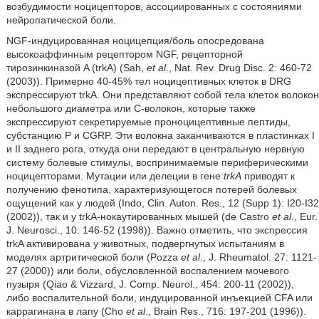
возбудимости ноцицепторов, ассоциированных с состояниями
нейропатической боли.
NGF-индуцированная ноцицепция/боль опосредована
высокоаффинным рецептором NGF, рецепторной
тирозинкиназой A (trkA) (Sah,
et al
., Nat. Rev. Drug Disc. 2: 460-72
(2003)). Примерно 40-45% тел ноцицептивных клеток в DRG
экспрессируют trkA. Они представляют собой тела клеток волокон
небольшого диаметра или C-волокон, которые также
экспрессируют секретируемые проноцицептивные пептиды,
субстанцию P и CGRP. Эти волокна заканчиваются в пластинках I
и II заднего рога, откуда они передают в центральную нервную
систему болевые стимулы, воспринимаемые периферическими
ноцицепторами. Мутации или делеции в гене
trkA
приводят к
получению фенотипа, характеризующегося потерей болевых
ощущений как у людей (Indo, Clin. Auton. Res., 12 (Supp 1): I20-I32
(2002)), так и у trkA-нокаутированных мышей (de Castro
et al
., Eur.
J. Neurosci., 10: 146-52 (1998)). Важно отметить, что экспрессия
trkA активирована у животных, подвергнутых испытаниям в
моделях артритической боли (Pozza
et al
., J. Rheumatol. 27: 1121-
27 (2000)) или боли, обусловленной воспалением мочевого
пузыря (Qiao & Vizzard, J. Comp. Neurol., 454: 200-11 (2002)),
либо воспалительной боли, индуцированной инъекцией CFA или
каррагинана в лапу (Cho
et al
., Brain Res., 716: 197-201 (1996)).