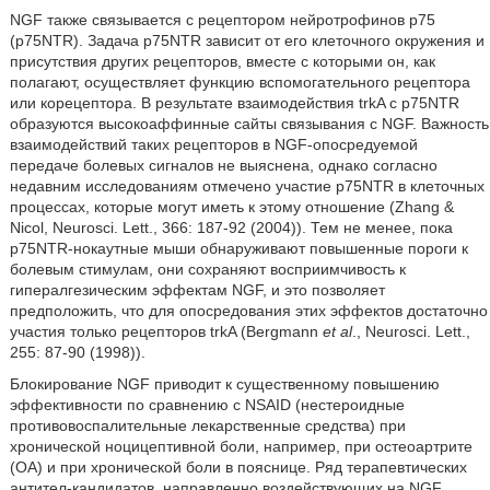
NGF также связывается с рецептором нейротрофинов p75
(p75NTR). Задача p75NTR зависит от его клеточного окружения и
присутствия других рецепторов, вместе с которыми он, как
полагают, осуществляет функцию вспомогательного рецептора
или корецептора. В результате взаимодействия trkA с p75NTR
образуются высокоаффинные сайты связывания с NGF. Важность
взаимодействий таких рецепторов в NGF-опосредуемой
передаче болевых сигналов не выяснена, однако согласно
недавним исследованиям отмечено участие p75NTR в клеточных
процессах, которые могут иметь к этому отношение (Zhang &
Nicol, Neurosci. Lett., 366: 187-92 (2004)). Тем не менее, пока
p75NTR-нокаутные мыши обнаруживают повышенные пороги к
болевым стимулам, они сохраняют восприимчивость к
гипералгезическим эффектам NGF, и это позволяет
предположить, что для опосредования этих эффектов достаточно
участия только рецепторов trkA (Bergmann
et al
., Neurosci. Lett.,
255: 87-90 (1998)).
Блокирование NGF приводит к существенному повышению
эффективности по сравнению с NSAID (нестероидные
противовоспалительные лекарственные средства) при
хронической ноцицептивной боли, например, при остеоартрите
(OA) и при хронической боли в пояснице. Ряд терапевтических
антител-кандидатов, направленно воздействующих на NGF,