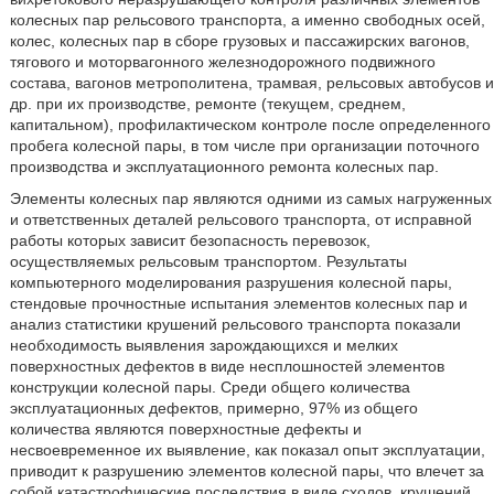
колесных пар рельсового транспорта, а именно свободных осей,
колес, колесных пар в сборе грузовых и пассажирских вагонов,
тягового и моторвагонного железнодорожного подвижного
состава, вагонов метрополитена, трамвая, рельсовых автобусов и
др. при их производстве, ремонте (текущем, среднем,
капитальном), профилактическом контроле после определенного
пробега колесной пары, в том числе при организации поточного
производства и эксплуатационного ремонта колесных пар.
Элементы колесных пар являются одними из самых нагруженных
и ответственных деталей рельсового транспорта, от исправной
работы которых зависит безопасность перевозок,
осуществляемых рельсовым транспортом. Результаты
компьютерного моделирования разрушения колесной пары,
стендовые прочностные испытания элементов колесных пар и
анализ статистики крушений рельсового транспорта показали
необходимость выявления зарождающихся и мелких
поверхностных дефектов в виде несплошностей элементов
конструкции колесной пары. Среди общего количества
эксплуатационных дефектов, примерно, 97% из общего
количества являются поверхностные дефекты и
несвоевременное их выявление, как показал опыт эксплуатации,
приводит к разрушению элементов колесной пары, что влечет за
собой катастрофические последствия в виде сходов, крушений