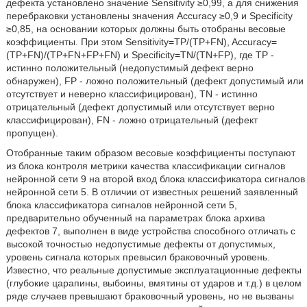
дефекта установлено значение Sensitivity ≥0,99, а для снижения
перебраковки установлены значения Accuracy ≥0,9 и Specificity
≥0,85, на основании которых должны быть отобраны весовые
коэффициенты. При этом Sensitivity=TP/(TP+FN), Accuracy=
(TP+FN)/(TP+FN+FP+FN) и Specificity=TN/(TN+FP), где TP -
истинно положительный (недопустимый дефект верно
обнаружен), FP - ложно положительный (дефект допустимый или
отсутствует и неверно классифицирован), TN - истинно
отрицательный (дефект допустимый или отсутствует верно
классифицирован), FN - ложно отрицательный (дефект
пропущен).
Отобранные таким образом весовые коэффициенты поступают
из блока контроля метрики качества классификации сигналов
нейронной сети 9 на второй вход блока классификатора сигналов
нейронной сети 5. В отличии от известных решений заявленный
блока классификатора сигналов нейронной сети 5,
предварительно обученный на параметрах блока архива
дефектов 7, выполнен в виде устройства способного отличать с
высокой точностью недопустимые дефекты от допустимых,
уровень сигнала которых превысил браковочный уровень.
Известно, что реальные допустимые эксплуатационные дефекты
(глубокие царапины, выбоины, вмятины от ударов и т.д.) в целом
ряде случаев превышают браковочный уровень, но не вызваны