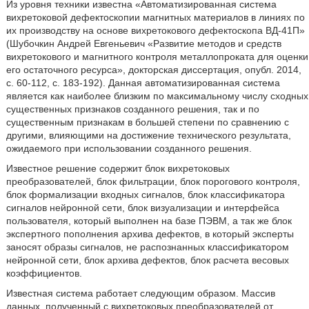
Из уровня техники известна «Автоматизированная система
вихретоковой дефектоскопии магнитных материалов в линиях по
их производству на основе вихретокового дефектоскопа ВД-41П»
(Шубочкин Андрей Евгеньевич «Развитие методов и средств
вихретокового и магнитного контроля металлопроката для оценки
его остаточного ресурса», докторская диссертация, опубл. 2014,
с. 60-112, с. 183-192). Данная автоматизированная система
является как наиболее близким по максимальному числу сходных
существенных признаков созданного решения, так и по
существенным признакам в большей степени по сравнению с
другими, влияющими на достижение технического результата,
ожидаемого при использовании созданного решения.
Известное решение содержит блок вихретоковых
преобразователей, блок фильтрации, блок порогового контроля,
блок формализации входных сигналов, блок классификатора
сигналов нейронной сети, блок визуализации и интерфейса
пользователя, который выполнен на базе ПЭВМ, а так же блок
экспертного пополнения архива дефектов, в который эксперты
заносят образы сигналов, не распознанных классификатором
нейронной сети, блок архива дефектов, блок расчета весовых
коэффициентов.
Известная система работает следующим образом. Массив
данных, полученный с вихретоковых преобразователей от