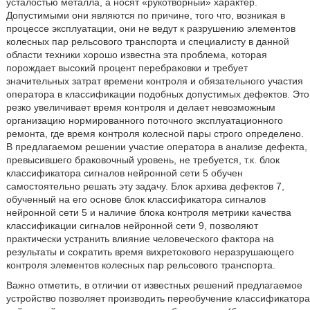
усталостью металла, а носят «рукотворный» характер.
Допустимыми они являются по причине, того что, возникая в
процессе эксплуатации, они не ведут к разрушению элементов
колесных пар рельсового транспорта и специалисту в данной
области техники хорошо известна эта проблема, которая
порождает высокий процент перебраковки и требует
значительных затрат времени контроля и обязательного участия
оператора в классификации подобных допустимых дефектов. Это
резко увеличивает время контроля и делает невозможным
организацию нормированного поточного эксплуатационного
ремонта, где время контроля колесной пары строго определено.
В предлагаемом решении участие оператора в анализе дефекта,
превысившего браковочный уровень, не требуется, т.к. блок
классификатора сигналов нейронной сети 5 обучен
самостоятельно решать эту задачу. Блок архива дефектов 7,
обученный на его основе блок классификатора сигналов
нейронной сети 5 и наличие блока контроля метрики качества
классификации сигналов нейронной сети 9, позволяют
практически устранить влияние человеческого фактора на
результаты и сократить время вихретокового неразрушающего
контроля элементов колесных пар рельсового транспорта.
Важно отметить, в отличии от известных решений предлагаемое
устройство позволяет производить переобучение классификатора