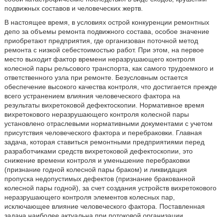
подвижных составов и человеческих жертв.
В настоящее время, в условиях острой конкуренции ремонтных
депо за объемы ремонта подвижного состава, особое значение
приобретают предприятия, где организован поточной метод
ремонта с низкой себестоимостью работ. При этом, на первое
место выходит фактор времени неразрушающего контроля
колесной пары рельсового транспорта, как самого трудоемкого и
ответственного узла при ремонте. Безусловным остается
обеспечение высокого качества контроля, что достигается прежде
всего устранением влияния человеческого фактора на
результаты вихретоковой дефектоскопии. Нормативное время
вихретокового неразрушающего контроля колесной пары
установлено отраслевыми нормативными документами с учетом
присутствия человеческого фактора и перебраковки. Главная
задача, которая ставиться ремонтными предприятиями перед
разработчиками средств вихретоковой дефектоскопии, это
снижение времени контроля и уменьшение перебраковки
(признание годной колесной пары браком) и ликвидация
пропуска недопустимых дефектов (признание бракованной
колесной пары годной), за счет создания устройств вихретокового
неразрушающего контроля элементов колесных пар,
исключающее влияние человеческого фактора. Поставленная
задача наиболее актуальна при потоковой организации