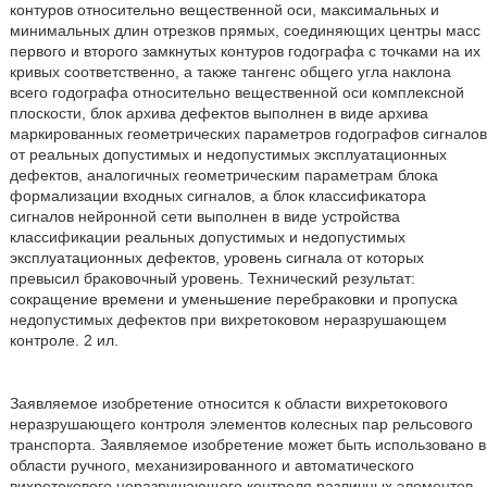
контуров относительно вещественной оси, максимальных и
минимальных длин отрезков прямых, соединяющих центры масс
первого и второго замкнутых контуров годографа с точками на их
кривых соответственно, а также тангенс общего угла наклона
всего годографа относительно вещественной оси комплексной
плоскости, блок архива дефектов выполнен в виде архива
маркированных геометрических параметров годографов сигналов
от реальных допустимых и недопустимых эксплуатационных
дефектов, аналогичных геометрическим параметрам блока
формализации входных сигналов, а блок классификатора
сигналов нейронной сети выполнен в виде устройства
классификации реальных допустимых и недопустимых
эксплуатационных дефектов, уровень сигнала от которых
превысил браковочный уровень. Технический результат:
сокращение времени и уменьшение перебраковки и пропуска
недопустимых дефектов при вихретоковом неразрушающем
контроле. 2 ил.
Заявляемое изобретение относится к области вихретокового
неразрушающего контроля элементов колесных пар рельсового
транспорта. Заявляемое изобретение может быть использовано в
области ручного, механизированного и автоматического
вихретокового неразрушающего контроля различных элементов