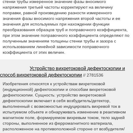
стенки трубы измеренное значение фазы вносимого
напряжения третьей частоты корректируют на величину
поправки, равной произведению разности измеренного
значения фазы вносимого напряжения второй частоты и ее
значения для используемых при нахождении функции
преобразования образцов труб и поправочного коэффициента,
при этом значение поправочного коэффициента определяют по
полученным значениям толщины стенки трубы и зазора с
использованием линейной зависимости поправочного
коэффициента от этих величин.
Устройство вихретоковой дефектоскопии и
способ вихретоковой дефектоскопии
// 2781536
Изобретения относятся к устройствам вихретоковой
(индукционной) дефектоскопии и способам вихретоковой
дефектоскопии. Сущность: устройство вихретоковой
дефектоскопии включает в себя возбудитель/детектор,
выполненный с возможностью индуцировать вихревой ток в
испытуемом объекте и обнаруживать изменение в реактивном
магнитном поле, формируемом вихревым током, тело задней
стороны, выполненное из ферромагнитного материала,
расположенное на противоположной стороне от возбудителя/