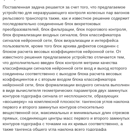
Поставленная задача решается за счет того, что предлагаемое
устройство для неразрушающего контроля колесных пар вагонов
рельсового транспорта также, как и известное решение содержит
последовательно соединенные блок вихретоковых
преобразователей, блок фильтрации, блок порогового контроля,
блок формализации входных сигналов, блок классификатора
сигналов нейронной сети, блок визуализации и интерфейса
пользователя, кроме того блок архива дефектов соединен с
блоком расчета весовых коэффициентов нейронной сети. От
известного решения предлагаемое устройство отличается тем,
что дополнительно введен блок контроля метрики качества
классификации сигналов нейронной сети вход и выход которого
соединены соответственно с выходом блока расчета весовых
коэффициентов и с вторым входом блока классификатора
нейронной сети, блок формализации входного сигнала выполнен
в виде вычислителя геометрических параметров двух замкнутых
контуров годографа сигнала от несплошности, образующих
«восьмерку» на комплексной плоскости: тангенсов углов наклона
первого и второго замкнутых контуров относительно
вещественной оси, максимальных и минимальных длин отрезков
прямых, соединяющих центры масс первого и второго замкнутых
контуров годографа с точками на их кривых соответственно, а
также тангенса общего угла наклона всего годографа