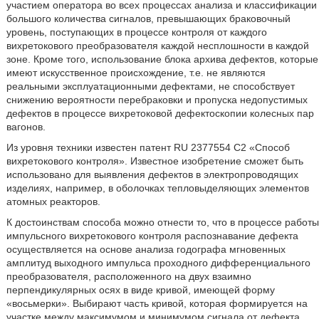
участием оператора во всех процессах анализа и классификации
большого количества сигналов, превышающих браковочный
уровень, поступающих в процессе контроля от каждого
вихретокового преобразователя каждой несплошности в каждой
зоне. Кроме того, использование блока архива дефектов, которые
имеют искусственное происхождение, т.е. не являются
реальными эксплуатационными дефектами, не способствует
снижению вероятности перебраковки и пропуска недопустимых
дефектов в процессе вихретоковой дефектоскопии колесных пар
вагонов.
Из уровня техники известен патент RU 2377554 С2 «Способ
вихретокового контроля». Известное изобретение сможет быть
использовано для выявления дефектов в электропроводящих
изделиях, например, в оболочках тепловыделяющих элементов
атомных реакторов.
К достоинствам способа можно отнести то, что в процессе работы
импульсного вихретокового контроля распознавание дефекта
осуществляется на основе анализа годографа мгновенных
амплитуд выходного импульса проходного дифференциального
преобразователя, расположенного на двух взаимно
перпендикулярных осях в виде кривой, имеющей форму
«восьмерки». Выбирают часть кривой, которая формируется на
участке между максимумом и минимумом сигнала от дефекта,