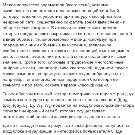
Малое количество параметров (всего семь), которые
вычисляются при помощи несложных операций линейной
алгебры позволяют упростить архитектуру классификатора
нейронной сети, существенно сократить время вычислений и
общее время контроля. В отличии от известных аналогов,
которые представляют вихретоковые сигналы от несплошностей
в виде образов, т.е. многомерных матриц, используя при
операциях с ними объемные вычисления, заявленное
изобретение позволяет отказаться от операций с матрицами, а
использовать, вместо них итоговый вектор состоящий из семи
значений. Кроме того, сложные и трудоемкие многослойные
нейронные сети, например, типа сверточной, в данном случае
можно заменить на простую по архитектуре нейронную сеть,
например, типа многослойный перцептрон без потери ее
точности и при этом, сократив время классификации.
Таким образом итоговый вектор геометрических параметров двух
замкнутых контуров годографа сигнала от несплошности (tgα
,
0
tgα
, tgα
, L
, L
, W
, W
) подается на вход блока классификатора
1
2
1
2
1
2
сигналов нейронный сети 5, которая осуществляет
автоматический анализ и классификацию данного сигнала.
Далее с выхода блока 5 результат классификации поступает на
вход блока визуализации и интерфейса пользователя 6, где