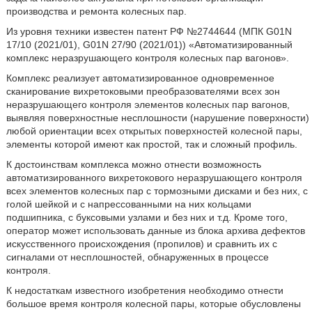
производства и ремонта колесных пар.
Из уровня техники известен патент РФ №2744644 (МПК G01N
17/10 (2021/01), G01N 27/90 (2021/01)) «Автоматизированный
комплекс неразрушающего контроля колесных пар вагонов».
Комплекс реализует автоматизированное одновременное
сканирование вихретоковыми преобразователями всех зон
неразрушающего контроля элементов колесных пар вагонов,
выявляя поверхностные несплошности (нарушение поверхности)
любой ориентации всех открытых поверхностей колесной пары,
элементы которой имеют как простой, так и сложный профиль.
К достоинствам комплекса можно отнести возможность
автоматизированного вихретокового неразрушающего контроля
всех элементов колесных пар с тормозными дисками и без них, с
голой шейкой и с напрессованными на них кольцами
подшипника, с буксовыми узлами и без них и т.д. Кроме того,
оператор может использовать данные из блока архива дефектов
искусственного происхождения (пропилов) и сравнить их с
сигналами от несплошностей, обнаруженных в процессе
контроля.
К недостаткам известного изобретения необходимо отнести
большое время контроля колесной пары, которые обусловлены