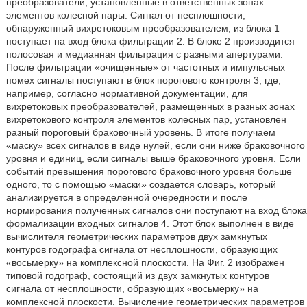
преобразователи, установленные в ответственных зонах
элементов колесной пары. Сигнал от несплошности,
обнаруженный вихретоковым преобразователем, из блока 1
поступает на вход блока фильтрации 2. В блоке 2 производится
полосовая и медианная фильтрация с разными апертурами.
После фильтрации «очищенные» от частотных и импульсных
помех сигналы поступают в блок порогового контроля 3, где,
например, согласно нормативной документации, для
вихретоковых преобразователей, размещенных в разных зонах
вихретокового контроля элементов колесных пар, установлен
разный пороговый браковочный уровень. В итоге получаем
«маску» всех сигналов в виде нулей, если они ниже браковочного
уровня и единиц, если сигналы выше браковочного уровня. Если
событий превышения порогового браковочного уровня больше
одного, то с помощью «маски» создается словарь, который
анализируется в определенной очередности и после
нормирования полученных сигналов они поступают на вход блока
формализации входных сигналов 4. Этот блок выполнен в виде
вычислителя геометрических параметров двух замкнутых
контуров годографа сигнала от несплошности, образующих
«восьмерку» на комплексной плоскости. На Фиг. 2 изображен
типовой годограф, состоящий из двух замкнутых контуров
сигнала от несплошности, образующих «восьмерку» на
комплексной плоскости. Вычисление геометрических параметров