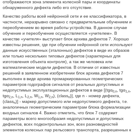
отображаются зона элемента колесной пары и координаты
обнаруженного дефекта либо его отсутствие.
Качество работы всей нейронной сети и ее классификатора, в
частности, неразрывно связано с предварительным обучением и
переобучением во время работы устройства. В данном случае
обучение и переобучение осуществляется «учителем». В
качестве «учителя» выступает блок архива дефектов 7. Хорошо
известны решения, где при обучении нейронной сети используют
данные искусственных (эталонных) дефектов в виде их образов
или только нескольких типовых дефектов (характерных для
изготовления объекта контроля), а так же человека или
математические модели дефектов. В отличии от известных
решений в заявленном изобретении блок архива дефектов 7
выполнен в виде архива промаркированных геометрических
параметров годографов сигналов от реальных допустимых и
недопустимых эксплуатационных дефектов в виде [(tgα
, tgα
,
0,n
1,n
tgα
, L
, L
, W
, W
), (class
)], где n - номер дефекта,
2,n
1,n
2,n
1,n
2,n
n
(class
)] - маркер допустимого или недопустимого дефекта, т.е.
n
аналогичных геометрическим параметрам блока формализации
входных сигналов 4. Важно отметить, что блок 7 содержит
параметры всего многообразия недопустимых и допустимых
дефектов, всех подконтрольных зон, всех разновидностей
элементов колесных пар рельсового транспорта, разрешенных к