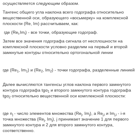
осуществляется следующим образом.
Тангенс общего угла наклона всего годографа относительно
вещественной оси, образующего «восьмерку» на комплексной
плоскости (Re, Im) рассчитываем, как:
где (Re
,Im
) - все точки, образующие годограф.
i
i
Затем все значения годографа сигнала от несплошности на
комплексной плоскости условно разделим на первый и второй
замкнутые контуры относительно ортогональной линии
где (Re
, Im
) и (Re
, Im
) - точки годографа, разделенные линией
1
1
2
2
Далее вычисляются тангенсы углов наклона первого замкнутого
контура годографа tgα
и второго замкнутого контура годографа
1
tgα
относительно вещественной оси комплексной плоскости:
2
где n
- число элементов множества (Re
, Im
), а Re
и Im
- i-я
j
j
j
j,i
j,i
точка множества (Re
, Im
), j принимает значение 1 для первого
j
j
замкнутого контура и 2 для второго замкнутого контура,
соответственно.