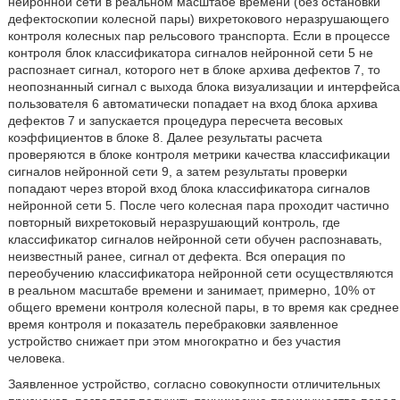
нейронной сети в реальном масштабе времени (без остановки
дефектоскопии колесной пары) вихретокового неразрушающего
контроля колесных пар рельсового транспорта. Если в процессе
контроля блок классификатора сигналов нейронной сети 5 не
распознает сигнал, которого нет в блоке архива дефектов 7, то
неопознанный сигнал с выхода блока визуализации и интерфейса
пользователя 6 автоматически попадает на вход блока архива
дефектов 7 и запускается процедура пересчета весовых
коэффициентов в блоке 8. Далее результаты расчета
проверяются в блоке контроля метрики качества классификации
сигналов нейронной сети 9, а затем результаты проверки
попадают через второй вход блока классификатора сигналов
нейронной сети 5. После чего колесная пара проходит частично
повторный вихретоковый неразрушающий контроль, где
классификатор сигналов нейронной сети обучен распознавать,
неизвестный ранее, сигнал от дефекта. Вся операция по
переобучению классификатора нейронной сети осуществляются
в реальном масштабе времени и занимает, примерно, 10% от
общего времени контроля колесной пары, в то время как среднее
время контроля и показатель перебраковки заявленное
устройство снижает при этом многократно и без участия
человека.
Заявленное устройство, согласно совокупности отличительных