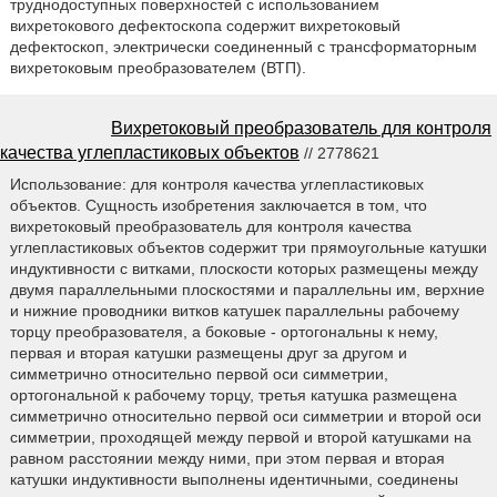
труднодоступных поверхностей с использованием
вихретокового дефектоскопа содержит вихретоковый
дефектоскоп, электрически соединенный с трансформаторным
вихретоковым преобразователем (ВТП).
Вихретоковый преобразователь для контроля
качества углепластиковых объектов
// 2778621
Использование: для контроля качества углепластиковых
объектов. Сущность изобретения заключается в том, что
вихретоковый преобразователь для контроля качества
углепластиковых объектов содержит три прямоугольные катушки
индуктивности с витками, плоскости которых размещены между
двумя параллельными плоскостями и параллельны им, верхние
и нижние проводники витков катушек параллельны рабочему
торцу преобразователя, а боковые - ортогональны к нему,
первая и вторая катушки размещены друг за другом и
симметрично относительно первой оси симметрии,
ортогональной к рабочему торцу, третья катушка размещена
симметрично относительно первой оси симметрии и второй оси
симметрии, проходящей между первой и второй катушками на
равном расстоянии между ними, при этом первая и вторая
катушки индуктивности выполнены идентичными, соединены