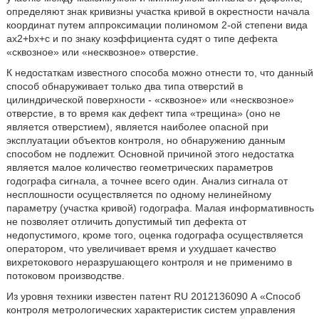
определяют знак кривизны участка кривой в окрестности начала
координат путем аппроксимации полиномом 2-ой степени вида
ах2+bx+с и по знаку коэффициента судят о типе дефекта
«сквозное» или «несквозное» отверстие.
К недостаткам известного способа можно отнести то, что данный
способ обнаруживает только два типа отверстий в
цилиндрической поверхности - «сквозное» или «несквозное»
отверстие, в то время как дефект типа «трещина» (оно не
является отверстием), является наиболее опасной при
эксплуатации объектов контроля, но обнаружению данным
способом не подлежит. Основной причиной этого недостатка
является малое количество геометрических параметров
годографа сигнала, а точнее всего один. Анализ сигнала от
несплошности осуществляется по одному нелинейному
параметру (участка кривой) годографа. Малая информативность
не позволяет отличить допустимый тип дефекта от
недопустимого, кроме того, оценка годографа осуществляется
оператором, что увеличивает время и ухудшает качество
вихретокового неразрушающего контроля и не применимо в
потоковом производстве.
Из уровня техники известен патент RU 2012136090 А «Способ
контроля метрологических характеристик систем управления