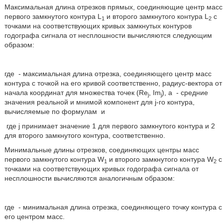
Максимальная длина отрезков прямых, соединяющие центр масс
первого замкнутого контура L
и второго замкнутого контура L
с
1
2
точками на соответствующих кривых замкнутых контуров
годографа сигнала от несплошности вычисляются следующим
образом:
где
- максимальная длина отрезка, соединяющего центр масс
контура с точкой на его кривой соответственно, радиус-вектора от
начала координат для множества точек (Re
, Im
), а
- средние
j
j
значения реальной и мнимой компонент для j-го контура,
вычисляемые по формулам
и
где j принимает значение 1 для первого замкнутого контура и 2
для второго замкнутого контура, соответственно.
Минимальные длины отрезков, соединяющих центры масс
первого замкнутого контура W
и второго замкнутого контура W
с
1
2
точками на соответствующих кривых годографа сигнала от
несплошности вычисляются аналогичным образом:
где
- минимальная длина отрезка, соединяющего точку контура с
его центром масс.