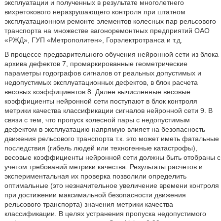
эксплуатации и полученных в результате многолетнего
вихретокового неразрушающего контроля при штатном
эксплуатационном ремонте элементов колесных пар рельсового
транспорта на множестве вагоноремонтных предприятий ОАО
«РЖД», ГУП «Метрополитен», Горэлектротранса и т.д.
В процессе предварительного обучения нейронной сети из блока
архива дефектов 7, промаркированные геометрические
параметры годографов сигналов от реальных допустимых и
недопустимых эксплуатационных дефектов, в блок расчета
весовых коэффициентов 8. Далее вычисленные весовые
коэффициенты нейронной сети поступают в блок контроля
метрики качества классификации сигналов нейронной сети 9. В
связи с тем, что пропуск колесной пары с недопустимым
дефектом в эксплуатацию напрямую влияет на безопасность
движения рельсового транспорта т.к. это может иметь фатальные
последствия (гибель людей или техногенные катастрофы),
весовые коэффициенты нейронной сети должны быть отобраны с
учетом требований метрики качества. Результаты расчетов и
экспериментальная их проверка позволили определить
оптимальные (это незначительное увеличение времени контроля
при достижении максимальной безопасности движения
рельсового транспорта) значения метрики качества
классификации. В целях устранения пропуска недопустимого