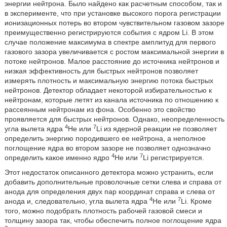
энергии нейтрона. Было найдено как расчетным способом, так и
в эксперименте, что при установке высокого порога регистрации
ионизационных потерь во втором чувствительном газовом зазоре
преимущественно регистрируются события с ядром Li. В этом
случае положение максимума в спектре амплитуд для первого
газового зазора увеличивается с ростом максимальной энергии в
потоке нейтронов. Малое расстояние до источника нейтронов и
низкая эффективность для быстрых нейтронов позволяет
измерять плотность и максимальную энергию потока быстрых
нейтронов. Детектор обладает некоторой избирательностью к
нейтронам, которые летят из канала источника по отношению к
рассеянным нейтронам из фона. Особенно это свойство
проявляется для быстрых нейтронов. Однако, неопределенность
4
7
угла вылета ядра
Не или
Li из ядерной реакции не позволяет
определить энергию породившего ее нейтрона, а неполное
поглощение ядра во втором зазоре не позволяет однозначно
4
7
определить какое именно ядро
Не или
Li регистрируется.
Этот недостаток описанного детектора можно устранить, если
добавить дополнительные проволочные сетки слева и справа от
анода для определения двух пар координат справа и слева от
4
7
анода и, следовательно, угла вылета ядра
Не или
Li. Кроме
того, можно подобрать плотность рабочей газовой смеси и
толщину зазора так, чтобы обеспечить полное поглощение ядра