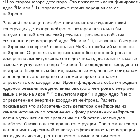
7
Li во втором зазоре детектора. Это позволяет идентифицировать
4
7
ядро
Не или
Li и определить энергию породившего ее
нейтрона.
Задачей настоящего изобретения является создание такой
конструкции детектора нейтронов, которая позволила бы
получить новый технический результат: различать события,
4
7
связанные с регистрацией ядра
Не или
Li, вызванные быстрым
нейтроном с энергией в несколько МэВ и от событий медленных
нейтронов. Определить энергию такого быстрого нейтрона по
измерению амплитуд сигналов в двух последовательных газовых
4
7
зазорах и углу вылета ядра
Не или
Li и определить координаты
нейтрона. Выделять события, вызванные медленным нейтроном
и определять его энергию по времени пролета и также
определять его координаты. Идентифицировать события редкой
ядерной реакции под действием быстрого нейтрона с энергией
10 В
3
4
выше 1 МэВ на ядре
с вылетом ядра
Н и двух ядер
Не с
определением энергии и координат нейтрона. Расчеты
показывают, что избирательность детектора к нейтронам из
канала источника по отношению к фону рассеянных нейтронов
должна улучшиться по сравнению с избирательностью для
наиболее близкого детектора по конструкции. При этом детектор
должен иметь чрезвычайно низкую эффективность регистрации
всех других частиц, рентгеновского, гамма и оптического