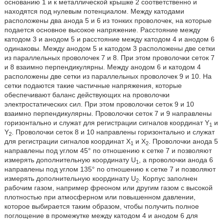
основанию 1 и к металлической крышке 2 соответственно и
находятся под нулевым потенциалом. Между катодами
расположены два анода 5 и 6 из тонких проволочек, на которые
подается основное высокое напряжение. Расстояние между
катодом 3 и анодом 5 и расстояние между катодом 4 и анодом 6
одинаковы. Между анодом 5 и катодом 3 расположены две сетки
из параллельных проволочек 7 и 8. При этом проволочки сеток 7
и 8 взаимно перпендикулярны. Между анодом 6 и катодом 4
расположены две сетки из параллельных проволочек 9 и 10. На
сетки подаются такие частичные напряжения, которые
обеспечивают баланс действующих на проволочки
электростатических сил. При этом проволочки сеток 9 и 10
взаимно перпендикулярны. Проволочки сеток 7 и 9 направлены
горизонтально и служат для регистрации сигналов координат Y
и
1
Y
. Проволочки сеток 8 и 10 направлены горизонтально и служат
2
для регистрации сигналов координат X
и Х
. Проволочки анода 5
1
2
направлены под углом 45° по отношению к сетке 7 и позволяют
измерять дополнительную координату U
, а проволочки анода 6
1
направлены под углом 135° по отношению к сетке 7 и позволяют
измерять дополнительную координату U
. Корпус заполнен
2
рабочим газом, например фреоном или другим газом с высокой
плотностью при атмосферном или повышенном давлении,
которое выбирается таким образом, чтобы получить полное
поглощение в промежутке между катодом 4 и анодом 6 для