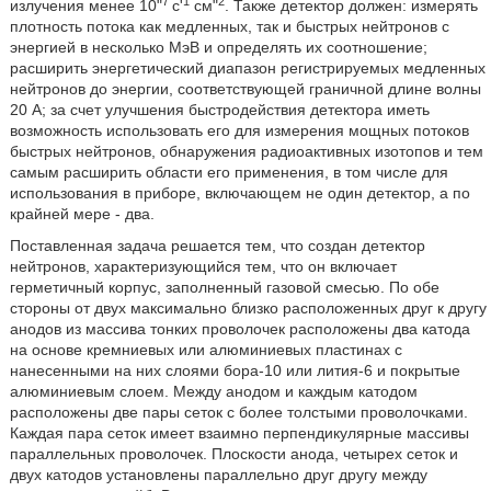
7
1
2
излучения менее 10"
с'
см"
. Также детектор должен: измерять
плотность потока как медленных, так и быстрых нейтронов с
энергией в несколько МэВ и определять их соотношение;
расширить энергетический диапазон регистрируемых медленных
нейтронов до энергии, соответствующей граничной длине волны
20 А; за счет улучшения быстродействия детектора иметь
возможность использовать его для измерения мощных потоков
быстрых нейтронов, обнаружения радиоактивных изотопов и тем
самым расширить области его применения, в том числе для
использования в приборе, включающем не один детектор, а по
крайней мере - два.
Поставленная задача решается тем, что создан детектор
нейтронов, характеризующийся тем, что он включает
герметичный корпус, заполненный газовой смесью. По обе
стороны от двух максимально близко расположенных друг к другу
анодов из массива тонких проволочек расположены два катода
на основе кремниевых или алюминиевых пластинах с
нанесенными на них слоями бора-10 или лития-6 и покрытые
алюминиевым слоем. Между анодом и каждым катодом
расположены две пары сеток с более толстыми проволочками.
Каждая пара сеток имеет взаимно перпендикулярные массивы
параллельных проволочек. Плоскости анода, четырех сеток и
двух катодов установлены параллельно друг другу между