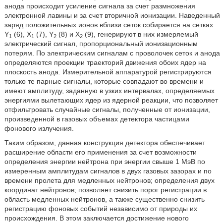
анода происходит усиление сигнала за счет размножения
электронной лавины и за счет вторичной ионизации. Наведенный
заряд положительных ионов вблизи сеток собирается на сетках
Y
(6), X
(7), Y
(8) и Х
(9), генерируют в них измеряемый
1
1
2
2
электрический сигнал, пропорциональный ионизационным
потерям. По электрическим сигналам с проволочек сеток и анода
определяются проекции траекторий движения обоих ядер на
плоскость анода. Измерительной аппаратурой регистрируются
только те парные сигналы, которые совпадают во времени и
имеют амплитуду, заданную в узких интервалах, определяемых
энергиями вылетающих ядер из ядерной реакции, что позволяет
отфильтровать случайные сигналы, полученные от ионизации,
произведенной в газовых объемах детектора частицами
фонового излучения.
Таким образом, данная конструкция детектора обеспечивает
расширение области его применения за счет возможности
определения энергии нейтрона при энергии свыше 1 МэВ по
измеренным амплитудам сигналов в двух газовых зазорах и по
времени пролета для медленных нейтронов; определения двух
координат нейтронов; позволяет снизить порог регистрации в
область медленных нейтронов, а также существенно снизить
регистрацию фоновых событий независимо от природы их
происхождения. В этом заключается достижение нового