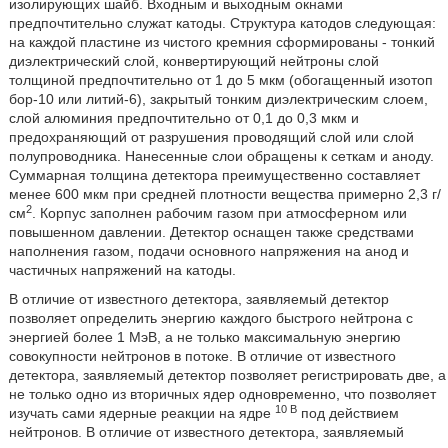
изолирующих шайб. Входным и выходным окнами
предпочтительно служат катоды. Структура катодов следующая:
на каждой пластине из чистого кремния сформированы - тонкий
диэлектрический слой, конвертирующий нейтроны слой
толщиной предпочтительно от 1 до 5 мкм (обогащенный изотоп
бор-10 или литий-6), закрытый тонким диэлектрическим слоем,
слой алюминия предпочтительно от 0,1 до 0,3 мкм и
предохраняющий от разрушения проводящий слой или слой
полупроводника. Нанесенные слои обращены к сеткам и аноду.
Суммарная толщина детектора преимущественно составляет
менее 600 мкм при средней плотности вещества примерно 2,3 г/
2
см
. Корпус заполнен рабочим газом при атмосферном или
повышенном давлении. Детектор оснащен также средствами
наполнения газом, подачи основного напряжения на анод и
частичных напряжений на катоды.
В отличие от известного детектора, заявляемый детектор
позволяет определить энергию каждого быстрого нейтрона с
энергией более 1 МэВ, а не только максимальную энергию
совокупности нейтронов в потоке. В отличие от известного
детектора, заявляемый детектор позволяет регистрировать две, а
не только одно из вторичных ядер одновременно, что позволяет
10 В
изучать сами ядерные реакции на ядре
под действием
нейтронов. В отличие от известного детектора, заявляемый