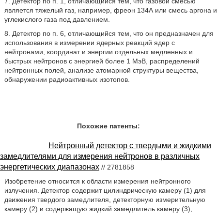
7. Детектор по п. 1, отличающийся тем, что газовой смесью
является тяжелый газ, например, фреон 134А или смесь аргона и
углекислого газа под давлением.
8. Детектор по п. 6, отличающийся тем, что он предназначен для
использования в измерении ядерных реакций ядер с
нейтронами, координат и энергии отдельных медленных и
быстрых нейтронов с энергией более 1 МэВ, распределений
нейтронных полей, анализе атомарной структуры вещества,
обнаружении радиоактивных изотопов.
Похожие патенты:
Нейтронный детектор с твердыми и жидкими
замедлителями для измерения нейтронов в различных
энергетических диапазонах
// 2781858
Изобретение относится к области измерения нейтронного
излучения. Детектор содержит цилиндрическую камеру (1) для
движения твердого замедлителя, детекторную измерительную
камеру (2) и содержащую жидкий замедлитель камеру (3),