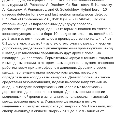
структурами (S. Potashev, A. Drachev, Yu. Burmistrov, S. Karaevsky,
A. Kasparov, V. Ponomarev, and G, Solodukhov. Hybrid boron-10
gaseous detector for slow and fast neutron simultaneous detection.
EPJ Web of Conferences 231, 05010 (2020) UCANS-8). По обе
стороны анода из параллельных друг другу проволок
расположены два катода, один из которых выполнен из стекла с
конвертирующим слоем бора-10 предпочтительно толщиной от 1
до 3 мкм и алюминиевым слоем преимущественно толщиной от
0,1 до 0,2 мкм, а другой - из стеклотекстолита с металлическими
дорожками, разделенных диэлектрическими промежутками. Анод
и катоды установлены параллельно друг другу с помощью
изолирующих проставок. Герметичный корпус с тонкими входным
и выходным окнами, в котором размещена конструкция, заполнен
рабочим газом при атмосферном давлении. Дорожки второго
катода перпендикулярны проволочкам анода, позволяют
определять две координаты нейтрона. Детектор оснащен также
средствами газонаполнения, подачи высокого напряжения на
анод, и выводами электрических сигналов с металлических
дорожек катода и проволочек анода. Для измерения энергии
медленных нейтронов в испытаниях использовался известный
метод времени пролета. Испытания детектора в потоке
медленных и быстрых нейтронов до энергии 7 МэВ показали, что
спектр амплитуд в области энергий от 1 до 7 МэВ зависит от