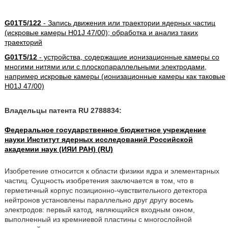
G01T5/122
- Запись движения или траектории ядерных частиц
(искровые камеры H01J 47/00); обработка и анализ таких
траекторий
G01T5/12
- устройства, содержащие ионизационные камеры со
многими нитями или с плоскопараллельными электродами,
например искровые камеры (ионизационные камеры как таковые
H01J 47/00)
Владельцы патента RU 2788834:
Федеральное государственное бюджетное учреждение
науки Институт ядерных исследований Российской
академии наук (ИЯИ РАН) (RU)
Изобретение относится к области физики ядра и элементарных
частиц. Сущность изобретения заключается в том, что в
герметичный корпус позиционно-чувствительного детектора
нейтронов установлены параллельно друг другу восемь
электродов: первый катод, являющийся входным окном,
выполненный из кремниевой пластины с многослойной