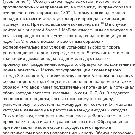
(уравнение 4). Образующиеся ядра вылетают изотропно в
противоположных направлениях, а угол между их траекториями
всегда составляет примерно 180°. Поэтому только одно ядро
попадает в газовый объем детектора и приводит к ионизации
10
молекул газа. При использовании конвертера из
В в случае
нейтрона с энергией более 1 МэВ по измеренным амплитудам в
двух зазорах детектора и углу вылета ядра идентифицируется
7
ядро
Li. Это было показано расчетным образом и
экспериментально при условии установки высокого порога
регистрации во втором зазоре детектора. В результате этого, по
траектории движения ядра в одном или двух газовых
промежутках, разделенных анодом 5, образуются положительные
ионы и электроны. Между полупроводящим слоем первого
катода 3 и анодом 5, а также между анодом 5 и полупроводящим
слоем второго катода 4 подается постоянное напряжение таким
образом, что анод имеет положительный потенциал, а потенциал
обоих катодов является нулевым. На сетки 6, 7, 8 и 9 подаются
частичные потенциалы, равные основному потенциалу,
умноженному на расстояние между данной сеткой и ближайшим
катодом и деленному на расстояние между анодом и катодом.
Таким образом, электростатические силы, действующие на все
проволочки анода и сеток, уравновешиваются. Образующиеся
при ионизации газа электроны осуществляют дрейф в
электрическом поле по направлению к аноду. Вблизи проволочек