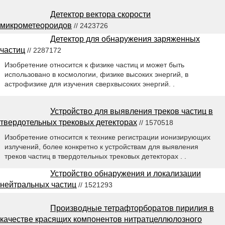
Детектор вектора скорости
микрометеороидов
// 2423726
Детектор для обнаружения заряженных
частиц
// 2287172
Изобретение относится к физике частиц и может быть
использовано в космологии, физике высоких энергий, в
астрофизике для изучения сверхвысоких энергий. .
Устройство для выявления треков частиц в
твердотельных трековых детекторах
// 1570518
Изобретение относится к технике регистрации ионизирующих
излучений, более конкретно к устройствам для выявления
треков частиц в твердотельных трековых детекторах . .
Устройство обнаружения и локализации
нейтральных частиц
// 1521293
Производные тетрафторборатов пирилия в
качестве красящих компонентов нитратцеллюлозного