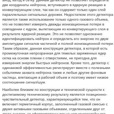
анод, катод и сетку. Данный детектор не позволяет определять
две координаты нейтрона, вступившего в ядерную реакцию в
конвертирующем слое, так как он содержит только один слой
параллельных сигнальных дорожек. Недостатком этого детектора
является также использование только одного газового объема,
что не позволяет измерить дважды ионизационные потери в
совпадении с ядром, вылетающим из конвертирующего слоя в
результате ядерной реакции. Это не позволяет однозначно
идентифицировать нейтрон и определить его энергию по двум
амплитудам сигналов частичной и полной ионизационной потери.
Таким образом, данная конструкция детектора, в которой есть
промежуточная непрозрачная для тяжелых заряженных ядер
сетка на основе пленки с отверстиями, не пригодна для
измерения энергии быстрых нейтронов. Кроме того, детектор с
одинаковой эффективностью регистрирует вместе с полезными
событиями захвата нейтрона также и любые другие фоновые
частицы, влетающие в рабочий объем и поэтому имеет низкое
соотношение сигнал/шум.
Наиболее близким по конструкции и технической сущности к
достигаемому техническому результату является позиционно-
чувствительный детектор, характеризующийся тем, что он
включает герметичный корпус, заполненный газовой смесью с
двумя активными газовыми объемами, отделенными друг от
друга анодом, со сформированными на нем многослойными