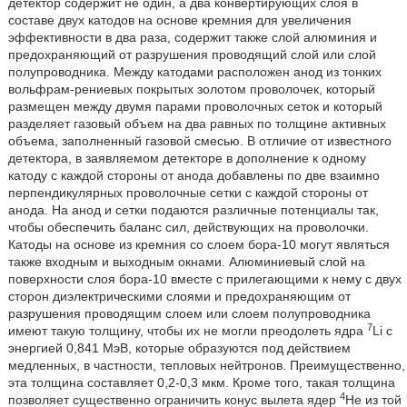
детектор содержит не один, а два конвертирующих слоя в
составе двух катодов на основе кремния для увеличения
эффективности в два раза, содержит также слой алюминия и
предохраняющий от разрушения проводящий слой или слой
полупроводника. Между катодами расположен анод из тонких
вольфрам-рениевых покрытых золотом проволочек, который
размещен между двумя парами проволочных сеток и который
разделяет газовый объем на два равных по толщине активных
объема, заполненный газовой смесью. В отличие от известного
детектора, в заявляемом детекторе в дополнение к одному
катоду с каждой стороны от анода добавлены по две взаимно
перпендикулярных проволочные сетки с каждой стороны от
анода. На анод и сетки подаются различные потенциалы так,
чтобы обеспечить баланс сил, действующих на проволочки.
Катоды на основе из кремния со слоем бора-10 могут являться
также входным и выходным окнами. Алюминиевый слой на
поверхности слоя бора-10 вместе с прилегающими к нему с двух
сторон диэлектрическими слоями и предохраняющим от
разрушения проводящим слоем или слоем полупроводника
7
имеют такую толщину, чтобы их не могли преодолеть ядра
Li с
энергией 0,841 МэВ, которые образуются под действием
медленных, в частности, тепловых нейтронов. Преимущественно,
эта толщина составляет 0,2-0,3 мкм. Кроме того, такая толщина
4
позволяет существенно ограничить конус вылета ядер
Не из той