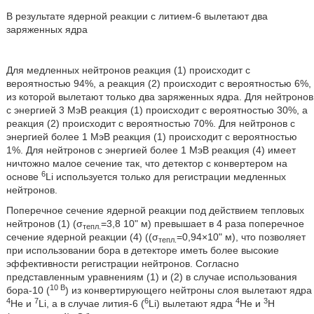
В результате ядерной реакции с литием-6 вылетают два
заряженных ядра
Для медленных нейтронов реакция (1) происходит с
вероятностью 94%, а реакция (2) происходит с вероятностью 6%,
из которой вылетают только два заряженных ядра. Для нейтронов
с энергией 3 МэВ реакция (1) происходит с вероятностью 30%, а
реакция (2) происходит с вероятностью 70%. Для нейтронов с
энергией более 1 МэВ реакция (1) происходит с вероятностью
1%. Для нейтронов с энергией более 1 МэВ реакция (4) имеет
ничтожно малое сечение так, что детектор с конвертером на
6
основе
Li используется только для регистрации медленных
нейтронов.
Поперечное сечение ядерной реакции под действием тепловых
нейтронов (1) (σ
=3,8 10" м) превышает в 4 раза поперечное
тепл.
сечение ядерной реакции (4) ((σ
=0,94×10" м), что позволяет
тепл.
при использовании бора в детекторе иметь более высокие
эффективности регистрации нейтронов. Согласно
представленным уравнениям (1) и (2) в случае использования
10 В
бора-10 (
) из конвертирующего нейтроны слоя вылетают ядра
4
7
6
4
3
Не и
Li, а в случае лития-6 (
Li) вылетают ядра
Не и
Н