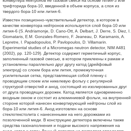
конвертера нейтронов не газовой смеси на основе гелия-3 или
трифторида бора-10, введенной в объем корпуса, а слоя из
твердого бора-10 или лития-6.
Известен позиционно-чувствительный детектор, в котором в
качестве конвертора нейтронов используется слой бора-10 или
лития-6 (S. Andriamonje, D. Cano-Ott, A. Delbart, J. Derre, S. Diez, I.
Giomataris, E.M. Gonzales-Romero, F. Jeaneau, D. Karamanis, A.
Lepretre, I. Papadopoulos, P. Pavlopoulos, D. Villamarin.
Experimental studies of a Micromegas neutron detector, NIM A481
(2002), pp. 120-129). Детектор содержит герметичный корпус,
заполненный газовой смесью, в котором приклеены к рамам и
установлены параллельно друг другу катод (дрейфовый
электрод) со слоем бора или лития, промежуточная
усилительная сетка, представляющая собой пленку с
проводящим слоем или никелевую фольгу с регулярной
структурой отверстий и анод, состоящий из изолированных друг
от друга проводящих дорожек. Катод является одновременно
входным окном и состоит из алюминиевой фольги, на внутренней
стороне которой нанесен конвертирующий нейтроны слой из
бора-10 или лития-6. Анод изготовлен на основе
стеклотекстолита с нанесенными на него дорожками из
позолоченной меди. В конструкцию детектора включены также
средства газонаполнения и подачи высокого напряжения на