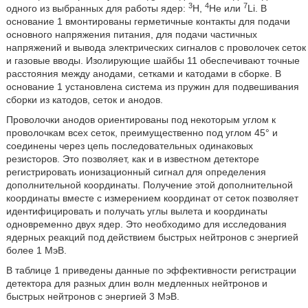
3
4
7
одного из выбранных для работы ядер:
Н,
Не или
Li. В
основание 1 вмонтированы герметичные контакты для подачи
основного напряжения питания, для подачи частичных
напряжений и вывода электрических сигналов с проволочек сеток
и газовые вводы. Изолирующие шайбы 11 обеспечивают точные
расстояния между анодами, сетками и катодами в сборке. В
основание 1 установлена система из пружин для подвешивания
сборки из катодов, сеток и анодов.
Проволочки анодов ориентированы под некоторым углом к
проволочкам всех сеток, преимущественно под углом 45° и
соединены через цепь последовательных одинаковых
резисторов. Это позволяет, как и в известном детекторе
регистрировать ионизационный сигнал для определения
дополнительной координаты. Получение этой дополнительной
координаты вместе с измерением координат от сеток позволяет
идентифицировать и получать углы вылета и координаты
одновременно двух ядер. Это необходимо для исследования
ядерных реакций под действием быстрых нейтронов с энергией
более 1 МэВ.
В таблице 1 приведены данные по эффективности регистрации
детектора для разных длин волн медленных нейтронов и
быстрых нейтронов с энергией 3 МэВ.