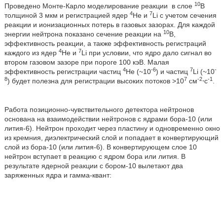
10
Проведено Монте-Карло моделирование реакции
в слое
В
4
7
толщиной 3 мкм и регистрацией ядер
Не и
Li с учетом сечения
реакции и ионизационных потерь в газовых зазорах. Для каждой
10
энергии нейтрона показано сечение реакции на
В,
эффективность реакции, а также эффективность регистраций
4
7
каждого из ядер
Не и
Li при условии, что ядро дало сигнал во
втором газовом зазоре при пороге 100 кэВ. Малая
4
-6
7
-
эффективность регистрации частиц
Не (~10
) и частиц
Li (~10
8
7
-2
-1
) будет полезна для регистрации высоких потоков >10
см
⋅с
.
Работа позиционно-чувствительного детектора нейтронов
основана на взаимодействии нейтронов с ядрами бора-10 (или
лития-6). Нейтрон проходит через пластину и одновременно окно
из кремния, диэлектрический слой и попадает в конвертирующий
слой из бора-10 (или лития-6). В конвертирующем слое 10
нейтрон вступает в реакцию с ядром бора или лития. В
результате ядерной реакции с бором-10 вылетают два
заряженных ядра и гамма-квант: