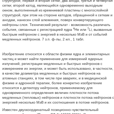
структурой; первая и вторая сетки; два анода; третья и четвертая
сетки; второй катод, являющийся одновременно выходным
окном, выполненный из кремниевой пластины с многослойной
структурой, при этом на стороне катодов, обращенной к сеткам и
анодам, нанесен слой алюминия, поверх конвертирующего
нейтроны слоя. Технический результат - возможность различать
4
7
события, связанные с регистрацией ядра
Не или
Li, вызванные
быстрым нейтроном с энергией в несколько МэВ и от событий
медленных нейтронов. 7 з.п. ф-лы, 2 ил., 1 табл.
Изобретение относится к области физики ядра и элементарных
частиц и может найти применение для измерений ядерных
излучений, регистрации медленных и быстрых нейтронов с
измерением их энергии, и может быть использовано, в частности,
в качестве дозиметра медленных и быстрых нейтронов на
атомных станциях, в том числе при авариях, и в медицинской
физике и адронной терапии, более конкретно изобретение
относится к детектору нейтронов, применяемому для
одновременного определения величин плотности потока
медленных (тепловых) нейтронов и плотности потока нейтронов с
энергией несколько МэВ и их соотношения в потоке нейтронов.
Известен двухкоординатный позиционно-чувствительный