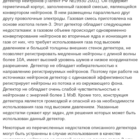
детектор нейтронов (Патент РФ №19930 2001). Он содержит
герметичный корпус, заполненный газовой смесью, являющейся
конвертором нейтронов. В нем размещены параллельно друг
другу проволочные электроды. Газовая смесь приготовлена на
основе изотопа гелия-3. Этот детектор обладает следующими
недостатками: в газовом объеме происходит одновременно
конвертирование нейтронов во вторичные ядра и ионизация в
газе от них, что требует использования газа под высоким
давлением и большой толщины внешних стенок детектора, не
позволяет регистрировать медленные нейтроны с длиной волны
более 10А, имеет высокий уровень шумов и низкое координатное
разрешение. Детектор не обладает избирательностью к
направлению регистрируемых нейтронов. Поэтому при работе на
источниках нейтронов детектор с одинаковой эффективностью
регистрирует нейтроны из потока и из окружающего фона.
Детектор не обладает очень слабой чувствительностью к
нейтронам с энергией более 1 МэВ. Кроме того, конструкция
детектора является громоздкой и опасной из-за необходимости
использования газа под высоким давлением. Указанные
недостатки сужают круг задач, для решения которых может быть
использован данный детектор.
Некоторые из перечисленных недостатков описанного детектора
могут быть устранены в случае использования в качестве