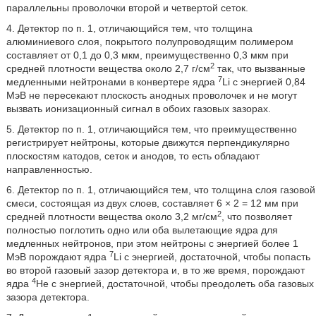
параллельны проволочки второй и четвертой сеток.
4. Детектор по п. 1, отличающийся тем, что толщина
алюминиевого слоя, покрытого полупроводящим полимером
составляет от 0,1 до 0,3 мкм, преимущественно 0,3 мкм при
2
средней плотности вещества около 2,7 г/см
так, что вызванные
7
медленными нейтронами в конвертере ядра
Li с энергией 0,84
МэВ не пересекают плоскость анодных проволочек и не могут
вызвать ионизационный сигнал в обоих газовых зазорах.
5. Детектор по п. 1, отличающийся тем, что преимущественно
регистрирует нейтроны, которые движутся перпендикулярно
плоскостям катодов, сеток и анодов, то есть обладают
направленностью.
6. Детектор по п. 1, отличающийся тем, что толщина слоя газовой
смеси, состоящая из двух слоев, составляет 6 × 2 = 12 мм при
2
средней плотности вещества около 3,2 мг/см
, что позволяет
полностью поглотить одно или оба вылетающие ядра для
медленных нейтронов, при этом нейтроны с энергией более 1
7
МэВ порождают ядра
Li с энергией, достаточной, чтобы попасть
во второй газовый зазор детектора и, в то же время, порождают
4
ядра
Не с энергией, достаточной, чтобы преодолеть оба газовых
зазора детектора.