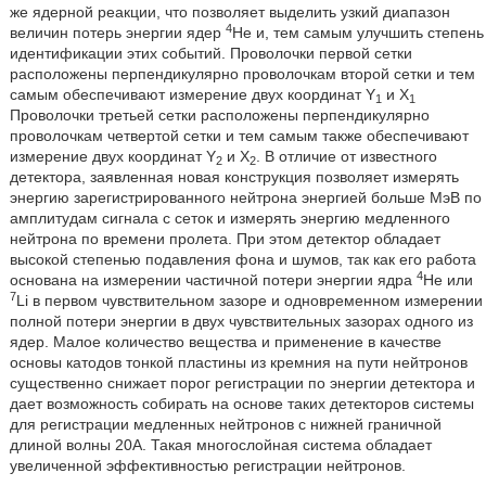
же ядерной реакции, что позволяет выделить узкий диапазон
4
величин потерь энергии ядер
Не и, тем самым улучшить степень
идентификации этих событий. Проволочки первой сетки
расположены перпендикулярно проволочкам второй сетки и тем
самым обеспечивают измерение двух координат Y
и Х
1
1
Проволочки третьей сетки расположены перпендикулярно
проволочкам четвертой сетки и тем самым также обеспечивают
измерение двух координат Y
и Х
. В отличие от известного
2
2
детектора, заявленная новая конструкция позволяет измерять
энергию зарегистрированного нейтрона энергией больше МэВ по
амплитудам сигнала с сеток и измерять энергию медленного
нейтрона по времени пролета. При этом детектор обладает
высокой степенью подавления фона и шумов, так как его работа
4
основана на измерении частичной потери энергии ядра
Не или
7
Li в первом чувствительном зазоре и одновременном измерении
полной потери энергии в двух чувствительных зазорах одного из
ядер. Малое количество вещества и применение в качестве
основы катодов тонкой пластины из кремния на пути нейтронов
существенно снижает порог регистрации по энергии детектора и
дает возможность собирать на основе таких детекторов системы
для регистрации медленных нейтронов с нижней граничной
длиной волны 20А. Такая многослойная система обладает
увеличенной эффективностью регистрации нейтронов.