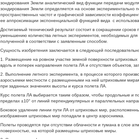
зондирования Земли аналитический вид функции передачи модул
зондирования Земли определяется на основе экспериментально 
пространственных частот и графической зависимости коэффициен
ее аппроксимации экспоненциальной функцией вида
с использов
Достигаемый технический результат состоит в сокращении сроко
уменьшению количества летных экспериментов, необходимых для 
полученной в соответствии с заявленным способом.
Сущность изобретения заключается в следующей последовательн
1. Размещение на ровном участке земной поверхности штриховых
вдоль и поперек направления полета ЛА и отсутствия объектов, з
2. Выполнение летного эксперимента, в процессе которого произ
аэросъемки местности с размещенными на ней штриховыми мира
при заданных значениях высоты и курса полета ЛА.
Курс полета ЛА выбирается таким образом, чтобы продольные и 
пределах ±10° от линий перпендикулярных и параллельных направ
Боковое удаление линии пути ЛА от штриховых мир, расположенны
изображения штриховых мир попадали в центр аэроснимка.
Полеты проводятся при отсутствии облачности и тумана в слое а
поверхностью, на которой размещены штриховые миры.