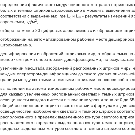
определении фактического модуляционного контраста штриховых м
белых и темных штрихов штриховых мир в моменты выполнения аэ
соответствии с выражением:
где L
и L
- результаты измерений я
c
m
2
аэросъемки, кд/м
,
отборе не менее 20 цифровых аэроснимков с изображением штри
отображении на автоматизированном рабочем месте дешифриров
штриховых мир,
дешифрировании изображений штриховых мир, отображаемых на 
менее чем тремя операторами-дешифровщиками, по результатам 
увеличении масштаба изображений распознанных штрихов миры 
каждым оператором-дешифровщиком до такого уровня пиксельной
границы между светлыми и темными штрихами на основе собственн
выполнении на автоматизированном рабочем месте дешифриров
для каждых увеличенных распознанных светлых и темных штрихов
освещенности каждого пикселя в значениях уровня тона от 0 до 6
общей освещенности штриха в соответствии с формулами: для св
освещенностей изображений светлого и темного штрихов соответс
расположенного в пределах выделенного контура светлого штриха
расположенного в пределах выделенного контура темного штриха
пределах выделенных контуров светлого и темного штрихов соотве