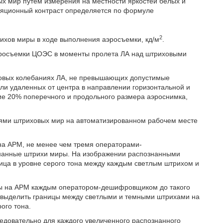
х мир путем измерения на местности яркостей белых и
яционный контраст определяется по формуле
2
рихов миры в ходе выполнения аэросъемки, кд/м
.
эросъемки ЦОЭС в моменты пролета ЛА над штриховыми
ловых колебаниях ЛА, не превышающих допустимые
ли удаленных от центра в направлении горизонтальной и
е 20% поперечного и продольного размера аэроснимка,
ями штриховых мир на автоматизированном рабочем месте
а АРМ, не менее чем тремя операторами-
нанные штрихи миры. На изображении распознанными
ница в уровне серого тона между каждым светлым штрихом и
ры на АРМ каждым оператором-дешифровщиком до такого
 выделить границы между светлыми и темными штрихами на
ого тона.
овательно для каждого увеличенного распознанного