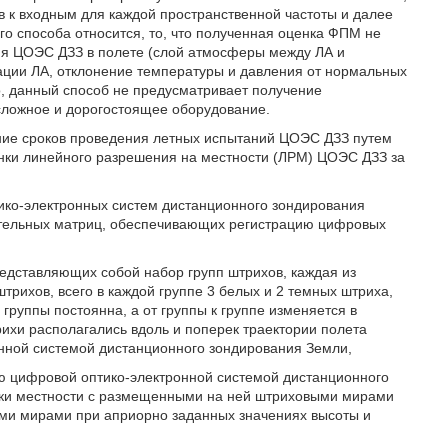
 к входным для каждой пространственной частоты и далее
о способа относится, то, что полученная оценка ФПМ не
ия ЦОЭС ДЗЗ в полете (слой атмосферы между ЛА и
ции ЛА, отклонение температуры и давления от нормальных
, данный способ не предусматривает получение
 сложное и дорогостоящее оборудование.
ние сроков проведения летных испытаний ЦОЭС ДЗЗ путем
нки линейного разрешения на местности (ЛРМ) ЦОЭС ДЗЗ за
ко-электронных систем дистанционного зондирования
ительных матриц, обеспечивающих регистрацию цифровых
едставляющих собой набор групп штрихов, каждая из
трихов, всего в каждой группе 3 белых и 2 темных штриха,
группы постоянна, а от группы к группе изменяется в
трихи располагались вдоль и поперек траектории полета
онной системой дистанционного зондирования Земли,
ью цифровой оптико-электронной системой дистанционного
мки местности с размещенными на ней штриховыми мирами
ми мирами при априорно заданных значениях высоты и