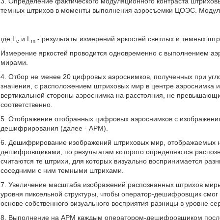
3. Определение фактического модуляционного контраста штриховы
темных штрихов в моменты выполнения аэросъемки ЦОЭС. Модул
где L
и L
- результаты измерений яркостей светлых и темных шт
c
m
Измерение яркостей проводится одновременно с выполнением а
мирами.
4. Отбор не менее 20 цифровых аэроснимков, полученных при уг
значения, с расположением штриховых мир в центре аэроснимка и
вертикальной стороны аэроснимка на расстояния, не превышающи
соответственно.
5. Отображение отобранных цифровых аэроснимков с изображени
дешифрирования (далее - АРМ).
6. Дешифрирование изображений штриховых мир, отображаемых н
дешифровщиками, по результатам которого определяются распоз
считаются те штрихи, для которых визуально воспринимается раз
соседними с ним темными штрихами.
7. Увеличение масштаба изображений распознанных штрихов ми
уровня пиксельной структуры, чтобы оператор-дешифровщик смог
основе собственного визуального восприятия разницы в уровне сер
8. Выполнение на АРМ каждым оператором-дешифровщиком послед