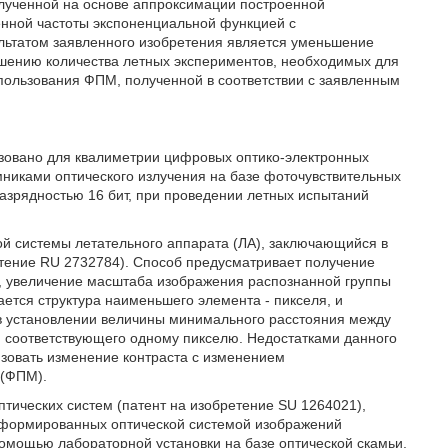
лученной на основе аппроксимации построенной
нной частоты экспоненциальной функцией с
льтатом заявленного изобретения является уменьшение
шению количества летных экспериментов, необходимых для
спользования ФПМ, полученной в соответствии с заявленным
ьзовано для квалиметрии цифровых оптико-электронных
никами оптического излучения на базе фоточувствительных
зрядностью 16 бит, при проведении летных испытаний
ой системы летательного аппарата (ЛА), заключающийся в
етение RU 2732784). Способ предусматривает получение
, увеличение масштаба изображения распознанной группы
ется структура наименьшего элемента - пикселя, и
в установлении величины минимального расстояния между
 соответствующего одному пикселю. Недостатками данного
ризовать изменение контраста с изменением
 (ФПМ).
ических систем (патент на изобретение SU 1264021),
сформированных оптической системой изображений
помощью лабораторной установки на базе оптической скамьи,