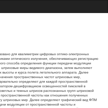
ьзовано для квалиметрии цифровых оптико-электронных
иками оптического излучения, обеспечивающих регистрацию
ного способа определения функции передачи модуляции
 штриховые миры видимого диапазона, затем выполняют
 высоты и курса полета летательного аппарата. Далее
ачения пространственных частот штриховых мир,
довательно определяют для каждой пространственной
ератором-дешифровщиком освещенностей пикселей в
 светлых и темных штрихов распознанных групп штриховой
пространственной частоты как отношения полученных
ту штриховых мир. Далее определяют графический вид ФПМ
ачи модуляции от пространственной частоты и