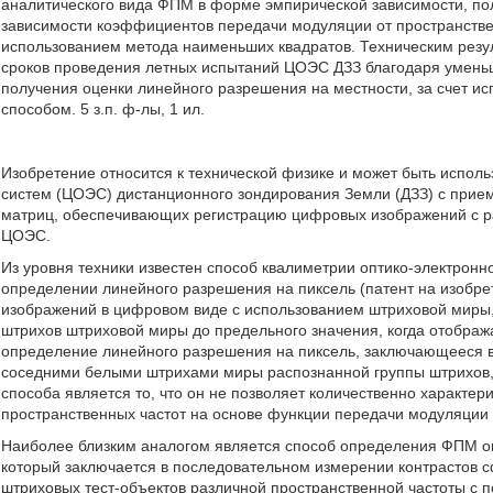
аналитического вида ФПМ в форме эмпирической зависимости, по
зависимости коэффициентов передачи модуляции от пространстве
использованием метода наименьших квадратов. Техническим резу
сроков проведения летных испытаний ЦОЭС ДЗЗ благодаря умень
получения оценки линейного разрешения на местности, за счет и
способом. 5 з.п. ф-лы, 1 ил.
Изобретение относится к технической физике и может быть испол
систем (ЦОЭС) дистанционного зондирования Земли (ДЗЗ) с прием
матриц, обеспечивающих регистрацию цифровых изображений с ра
ЦОЭС.
Из уровня техники известен способ квалиметрии оптико-электронн
определении линейного разрешения на пиксель (патент на изобр
изображений в цифровом виде с использованием штриховой миры
штрихов штриховой миры до предельного значения, когда отобража
определение линейного разрешения на пиксель, заключающееся 
соседними белыми штрихами миры распознанной группы штрихов,
способа является то, что он не позволяет количественно характе
пространственных частот на основе функции передачи модуляции
Наиболее близким аналогом является способ определения ФПМ опт
который заключается в последовательном измерении контрастов 
штриховых тест-объектов различной пространственной частоты с 