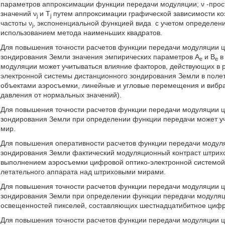
параметров аппроксимации функции передачи модуляции; ν -прос
значений ν
и T
путем аппроксимации графической зависимости к
j
j
частоты ν
, экспоненциальной функцией вида
с учетом определени
j
использованием метода наименьших квадратов.
Для повышения точности расчетов функции передачи модуляции 
зондирования Земли значения эмпирических параметров А
и В
в
е
е
модуляции может учитываться влияние факторов, действующих в 
электронной системы дистанционного зондирования Земли в поле
объектами аэросъемки, линейные и угловые перемещения и вибра
давления от нормальных значений).
Для повышения точности расчетов функции передачи модуляции 
зондирования Земли при определении функции передачи может у
мир.
Для повышения оперативности расчетов функции передачи модул
зондирования Земли фактический модуляционный контраст штрихо
выполнением аэросъемки цифровой оптико-электронной системой
летательного аппарата над штриховыми мирами.
Для повышения точности расчетов функции передачи модуляции 
зондирования Земли при определении функции передачи модуляц
освещенностей пикселей, составляющих шестнадцатибитное цифров
Для повышения точности расчетов функции передачи модуляции 