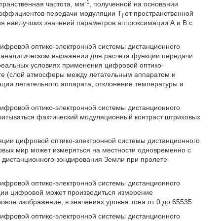
-1
транственная частота, мм
, полученной на основании
оэффициентов передачи модуляции T
от пространственной
j
я наилучших значений параметров аппроксимации А и В с
цифровой оптико-электронной системы дистанционного
 аналитическом выражении для расчета функции передачи
реальных условиях применения цифровой оптико-
те (слой атмосферы между летательным аппаратом и
ции летательного аппарата, отклонение температуры и
цифровой оптико-электронной системы дистанционного
читываться фактический модуляционный контраст штриховых
яции цифровой оптико-электронной системы дистанционного
вых мир может измеряться на местности одновременно с
 дистанционного зондирования Земли при пролете
цифровой оптико-электронной системы дистанционного
ии цифровой может производиться измерение
ое изображение, в значениях уровня тона от 0 до 65535.
цифровой оптико-электронной системы дистанционного