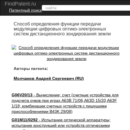
FindPatent.ru
Патентный поиск
Способ определения функции передачи
модуляции цифровых оптико-электронных
систем дистанционного зондирования земли
Авторы патента:
Молчанов Андрей Сергеевич (RU)
G06V20/13
- Вычисление; счет (счетные устройства для
подсчета очков при играх A63B 71/06,A63D 15/20,A63F
1/18; комбинации счетных устройств с пишущими
приспособлениями B43K 29/08)
G01M11/0292
- Испытание оптической аппаратуры;
испытание конструкций или устройств оптическими