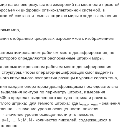
ир на основе результатов измерений на местности яркостей
росъемки цифровой оптико-электронной системой, в
ркостей светлых и темных штрихов миры в ходе выполнения
ховых мир,
ания отобранных цифровых аэроснимков с изображением
автоматизированном рабочем месте дешифрирования, не
которого определяются распознанные штрихи миры,
на автоматизированном рабочем месте дешифрирования
 структуры, чтобы оператор-дешифровщик смог выделить
ого визуального восприятия разницы в уровне серого тона,
ания каждым оператором-дешифровщиком последовательно
 выделения контура по периметру штриха, измерения
5535 в пределах выделенного контура штриха и расчета
етлого штриха:
для темного штриха:
где E
, E
- значения
max
min
твенно;
- значение уровня освещенности
пикселя,
;
- значение уровня освещенности p-го пикселя,
;
p=1, …, Ν; Μ, Ν - количество пикселей, содержащихся в
тственно,