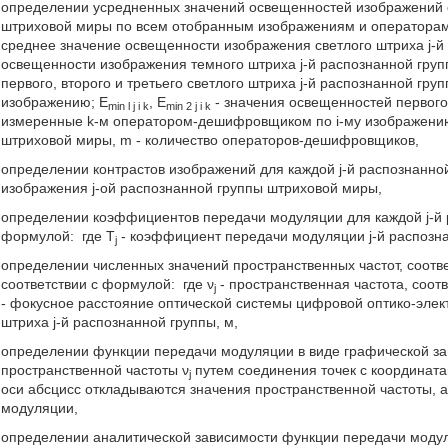
определении усредненных значений освещенностей изображений с
штриховой миры по всем отобранным изображениям и оператора
среднее значение освещенности изображения светлого штриха j-й
освещенности изображения темного штриха j-й распознанной груп
первого, второго и третьего светлого штриха j-й распознанной г
изображению; E
, E
- значения освещенностей первого 
min l j i k
min 2 j i k
измеренные k-м оператором-дешифровщиком по i-му изображению; i
штриховой миры, m - количество операторов-дешифровщиков,
определении контрастов изображений для каждой j-й распознанно
изображения j-ой распознанной группы штриховой миры,
определении коэффициентов передачи модуляции для каждой j-й 
формулой:
где T
- коэффициент передачи модуляции j-й распозн
j
определении численных значений пространственных частот, соотв
соответствии с формулой:
где ν
- пространственная частота, соот
j
- фокусное расстояние оптической системы цифровой оптико-элект
штриха j-й распознанной группы, м,
определении функции передачи модуляции в виде графической з
пространственной частоты ν
путем соединения точек с координата
j
оси абсцисс откладываются значения пространственной частоты, 
модуляции,
определении аналитической зависимости функции передачи моду