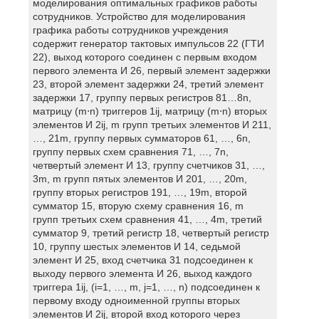
моделирования оптимальных графиков работы
сотрудников. Устройство для моделирования
графика работы сотрудников учреждения
содержит генератор тактовых импульсов 22 (ГТИ
22), выход которого соединен с первым входом
первого элемента И 26, первый элемент задержки
23, второй элемент задержки 24, третий элемент
задержки 17, группу первых регистров 81…8n,
матрицу (m⋅n) триггеров 1ij, матрицу (m⋅n) вторых
элементов И 2ij, m групп третьих элементов И 211,
…, 21m, группу первых сумматоров 61, …, 6n,
группу первых схем сравнения 71, …, 7n,
четвертый элемент И 13, группу счетчиков 31, …,
3m, m групп пятых элементов И 201, …, 20m,
группу вторых регистров 191, …, 19m, второй
сумматор 15, вторую схему сравнения 16, m
групп третьих схем сравнения 41, …, 4m, третий
сумматор 9, третий регистр 18, четвертый регистр
10, группу шестых элементов И 14, седьмой
элемент И 25, вход счетчика 31 подсоединен к
выходу первого элемента И 26, выход каждого
триггера 1ij, (i=1, …, m, j=1, …, n) подсоединен к
первому входу одноименной группы вторых
элементов И 2ij, второй вход которого через