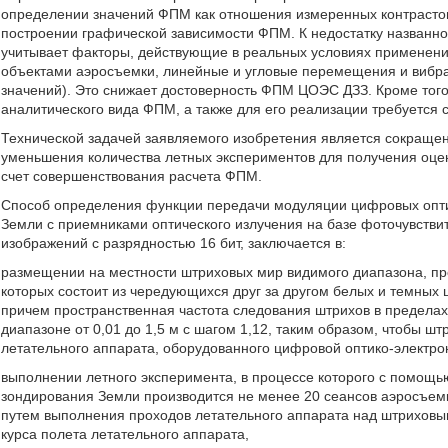
определении значений ФПМ как отношения измеренных контрастов
построении графической зависимости ФПМ. К недостатку названног
учитывает факторы, действующие в реальных условиях применен
объектами аэросъемки, линейные и угловые перемещения и вибра
значений). Это снижает достоверность ФПМ ЦОЭС ДЗЗ. Кроме того
аналитического вида ФПМ, а также для его реализации требуется
Технической задачей заявляемого изобретения является сокраще
уменьшения количества летных экспериментов для получения оце
счет совершенствования расчета ФПМ.
Способ определения функции передачи модуляции цифровых опти
Земли с приемниками оптического излучения на базе фоточувств
изображений с разрядностью 16 бит, заключается в:
размещении на местности штриховых мир видимого диапазона, пр
которых состоит из чередующихся друг за другом белых и темных ш
причем пространственная частота следования штрихов в пределах 
диапазоне от 0,01 до 1,5 м с шагом 1,12, таким образом, чтобы ш
летательного аппарата, оборудованного цифровой оптико-электр
выполнении летного эксперимента, в процессе которого с помощ
зондирования Земли производится не менее 20 сеансов аэросъе
путем выполнения проходов летательного аппарата над штриховы
курса полета летательного аппарата,