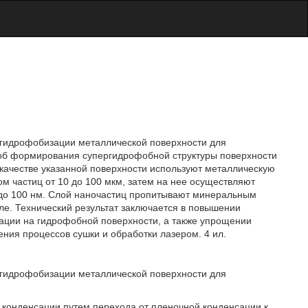
м гидрофобизации металлической поверхности для
соб формирования супергидрофобной структуры поверхности
 качестве указанной поверхности используют металлическую
м частиц от 10 до 100 мкм, затем на нее осуществляют
 до 100 нм. Слой наночастиц пропитывают минеральным
е. Технический результат заключается в повышении
сации на гидрофобной поверхности, а также упрощении
ния процессов сушки и обработки лазером. 4 ил.
м гидрофобизации металлической поверхности для
конденсации путем перехода от пленочной конденсации к