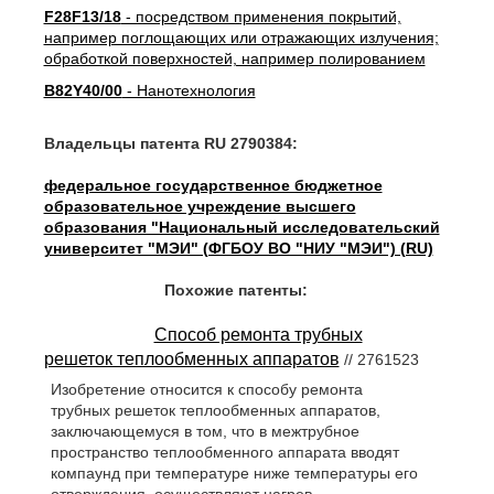
F28F13/18
- посредством применения покрытий,
например поглощающих или отражающих излучения;
обработкой поверхностей, например полированием
B82Y40/00
- Нанотехнология
Владельцы патента RU 2790384:
федеральное государственное бюджетное
образовательное учреждение высшего
образования "Национальный исследовательский
университет "МЭИ" (ФГБОУ ВО "НИУ "МЭИ") (RU)
Похожие патенты:
Способ ремонта трубных
решеток теплообменных аппаратов
// 2761523
Изобретение относится к способу ремонта
трубных решеток теплообменных аппаратов,
заключающемуся в том, что в межтрубное
пространство теплообменного аппарата вводят
компаунд при температуре ниже температуры его
отверждения, осуществляют нагрев