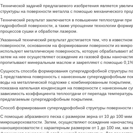
Технической задачей предлагаемого изобретения является увелич
структуры на поверхности металла с помощью механического прод
Технический результат заключается в повышении теплоотдачи при
гидрофобной поверхности, а также упрощении технологии формир
процессов сушки и обработки лазером.
Указанный технический результат достигается тем, что в извест
поверхности, основанном на формировании поверхности из микро- 
используют металлическую поверхность, которую обрабатывают аб
затем на нее осуществляют осаждение из газовой фазы наночастиц
пропитывают минеральным маслом и закрепляют с помощью 0,1% 
Сущность способа формирования супергидрофобной структуры пов
1 представлена поверхность с нанесенным супергидрофобным пок
воды на металлической подложке с комбинированным покрытием, пр
показана капельная конденсация на поверхности с нанесенным с
зависимость коэффициента теплоотдачи от перепада температуры 
предлагаемым супергидрофобным покрытием.
Способ формирования супергидрофобной структуры поверхности
С помощью абразивного песка с размером зерна от 10 до 100 мк
микрошероховатости. Затем, осуществляют осаждение наночастиц 
наношероховатости с характерным размером от 1 до 100 нм, как п