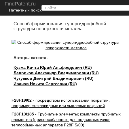
FindPatent.ru
Патентный поиск
Способ формирования супергидрофобной
структуры поверхности металла
Авторы патента:
Кузма-Кичта Юрий Альфредович (RU)
Лавриков Александр Владимирович (RU)
Чугунков Дмитрий Владимирович (RU)
Иванов Никита Сергеевич (RU)
F28F19/02
- посредством использования покрытий,
например стекловидных или эмалевых покрытий
F28F13/185
- Трубчатые элементы; комплекты трубчатых
элементов (приспособленные для подвижных узлов
теплообменных аппаратов F28F 5/00)