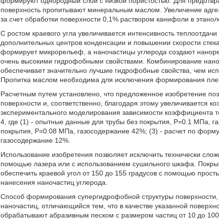
формируют однородный слой с низкой пористостью. Для предотвр
поверхность пропитывают минеральным маслом. Увеличение адгез
за счет обработки поверхности 0,1% раствором канифоли в этанол
С ростом краевого угла увеличивается интенсивность теплоотдачи
дополнительных центров конденсации и повышении скорости стека
формирует микрорельеф, а наночастицы углерода создают нанорел
очень высокими гидрофобными свойствами. Комбинирование нано
обеспечивает значительно лучшие гидрофобные свойства, чем исп
Пропитка маслом необходима для исключения формирования пленк
Расчетным путем установлено, что предложенное изобретение поз
поверхности и, соответственно, благодаря этому увеличивается к
экспериментального моделирования зависимости коэффициента те
4, где (1) - опытные данные для трубы без покрытия, Р=0.1 МПа, 
покрытия, Р=0.08 МПа, газосодержание 42%; (3) - расчет по форму
газосодержание 12%.
Использование изобретения позволяет исключить технически сл
помощью лазера или с использованием сушильного шкафа. Покры
обеспечить краевой угол от 150 до 155 градусов с помощью прос
нанесения наночастиц углерода.
Способ формирования супергидрофобной структуры поверхности,
наночастиц, отличающийся тем, что в качестве указанной поверхн
обрабатывают абразивным песком с размером частиц от 10 до 100