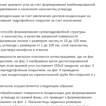
ение краевого угла за счет формирования комбинированной
авливания и нанесения наночастиц углерода.
 конденсации за счет увеличения центров конденсации на
ования гидрофобного покрытия за счет исключения
ном способе формирования супергидрофобной структуры
и наночастиц, в качестве указанной поверхности
разивным песком с размером частиц от 10 до 100 мкм,
 углерода с размером от 1 до 100 нм, слой наночастиц
раствора канифоли в этаноле.
ерхности металла поясняется иллюстрациями, где на фиг.
рытием, на фиг. 2 изображена капля дистиллированной
и этом краевой угол составляет 150±5 градусов, на фиг. 3
упергидрофобным покрытием, на фиг. 4 приведена
при конденсации на горизонтальной трубе без покрытия и с
 металла осуществляется следующим образом.
м обрабатывают поверхность конденсации для формирования
углерода из газовой фазы, что приводит к формированию
оказано на фиг. 1. Наночастицы заданных размеров