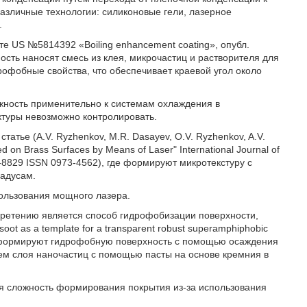
азличные технологии: силиконовые гели, лазерное
.
е US №5814392 «Boiling enhancement coating», опубл.
ость наносят смесь из клея, микрочастиц и растворителя для
рофобные свойства, что обеспечивает краевой угол около
жность применительно к системам охлаждения в
ктуры невозможно контролировать.
атье (A.V. Ryzhenkov, M.R. Dasayev, O.V. Ryzhenkov, A.V.
d on Brass Surfaces by Means of Laser" International Journal of
4-8829 ISSN 0973-4562), где формируют микротекстуру с
радусам.
пользования мощного лазера.
бретению является способ гидрофобизации поверхности,
oot as a template for a transparent robust superamphiphobic
ому формируют гидрофобную поверхность с помощью осаждения
ем слоя наночастиц с помощью пасты на основе кремния в
ая сложность формирования покрытия из-за использования