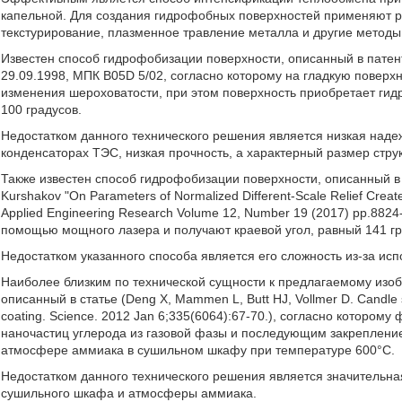
капельной. Для создания гидрофобных поверхностей применяют р
текстурирование, плазменное травление металла и другие методы
Известен способ гидрофобизации поверхности, описанный в патент
29.09.1998, МПК B05D 5/02, согласно которому на гладкую поверхн
изменения шероховатости, при этом поверхность приобретает гид
100 градусов.
Недостатком данного технического решения является низкая наде
конденсаторах ТЭС, низкая прочность, а характерный размер стру
Также известен способ гидрофобизации поверхности, описанный в ст
Kurshakov "On Parameters of Normalized Different-Scale Relief Create
Applied Engineering Research Volume 12, Number 19 (2017) pp.882
помощью мощного лазера и получают краевой угол, равный 141 г
Недостатком указанного способа является его сложность из-за ис
Наиболее близким по технической сущности к предлагаемому изо
описанный в статье (Deng X, Mammen L, Butt HJ, Vollmer D. Candle s
coating. Science. 2012 Jan 6;335(6064):67-70.), согласно котор
наночастиц углерода из газовой фазы и последующим закреплени
атмосфере аммиака в сушильном шкафу при температуре 600°С.
Недостатком данного технического решения является значительн
сушильного шкафа и атмосферы аммиака.