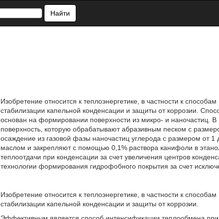
Найти
Изобретение относится к теплоэнергетике, в частности к способа
стабилизации капельной конденсации и защиты от коррозии. Спо
основан на формировании поверхности из микро- и наночастиц. В
поверхность, которую обрабатывают абразивным песком с размеро
осаждение из газовой фазы наночастиц углерода с размером от 1
маслом и закрепляют с помощью 0,1% раствора канифоли в этанол
теплоотдачи при конденсации за счет увеличения центров конден
технологии формирования гидрофобного покрытия за счет исключе
Изобретение относится к теплоэнергетике, в частности к способа
стабилизации капельной конденсации и защиты от коррозии.
Эффективным является способ интенсификации теплообмена при 