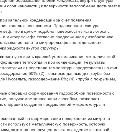
ащения образования пленки конденсата внутри структуры
ии слоя наночастиц к поверхности теплообмена достигается
е.
 при капельной конденсации за счет появления
ния капель с поверхности. Продавленная текстура
ьеф, что в целом подобно поверхности листа лотоса с
- и микрорельефа согласно предложенному изобретению,
ользование нано- и микрорельефов по отдельности.
и жидкости внутри структуры.
воляет увеличить краевой угол смачивания металлической
оэффициент теплоотдачи при конденсации. Результаты
плоотдачи от перепада температуры представлены на фиг.
газосодержание 60%; (2) - опытные данные для трубы без
ле Нуссельта, газосодержание 0%; (4) - труба с покрытием,
ожные операции формирования гидрофобной поверхности с
тие, получаемое заявленным способом, позволяет
тых операций создания продавленной микротекстуры и
 основанный на формировании поверхности из микро- и
ости используют металлическую поверхность, которую
 мкм, затем на нее осуществляют осаждение из газовой