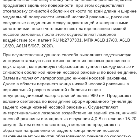
продвигают вдоль его поверхности, при этом осуществляют
отсепаровку слизистой оболочки от кости по всей длине и ширине
медиальной поверхности нижней носовой раковины, рассекая
сосудистые соединения между надкостницей и кавернозными
сплетениями, после чего выполняют латеропозицию нижней
носовой раковины, после этого осуществляют лазерное
воздействие (см. патент RU №2737331, МПК А61В 17/00, А61В
18/20, A61N 5/067, 2020).
При осуществлении данного способа выполняют подслизистую
инструментальную вазотомию на нижних носовых раковинах с
двух сторон, контролируют образование туннеля между костью и
слизистой оболочкой нижней носовой раковины по всей ее длине.
Затем выполняют латеропозицию нижней носовой раковины.
Далее в области переднего конца нижней носовой раковины в
вертикальный разрез слизистой оболочки вводят
полупроводниковый лазер с длиной волны 980 нм. Продвигают
волокно световода по всей длине сформированного туннеля до
заднего конца нижней носовой раковины. Осуществляют
интерстициальное лазерное воздействие на задний конец нижней
носовой раковины с мощностью излучения 4,0 Вт в течение 15-20
секунд. Затем волокно световода медленно продвигают в
обратном направлении от заднего конца нижней носовой
раковины кнаружи внутри образованного туннеля со скоростью