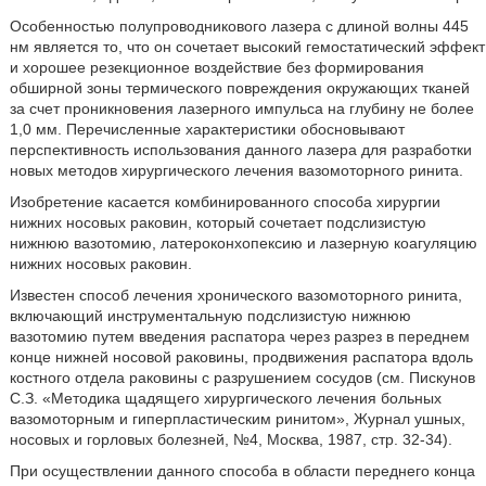
Особенностью полупроводникового лазера с длиной волны 445
нм является то, что он сочетает высокий гемостатический эффект
и хорошее резекционное воздействие без формирования
обширной зоны термического повреждения окружающих тканей
за счет проникновения лазерного импульса на глубину не более
1,0 мм. Перечисленные характеристики обосновывают
перспективность использования данного лазера для разработки
новых методов хирургического лечения вазомоторного ринита.
Изобретение касается комбинированного способа хирургии
нижних носовых раковин, который сочетает подслизистую
нижнюю вазотомию, латероконхопексию и лазерную коагуляцию
нижних носовых раковин.
Известен способ лечения хронического вазомоторного ринита,
включающий инструментальную подслизистую нижнюю
вазотомию путем введения распатора через разрез в переднем
конце нижней носовой раковины, продвижения распатора вдоль
костного отдела раковины с разрушением сосудов (см. Пискунов
С.З. «Методика щадящего хирургического лечения больных
вазомоторным и гиперпластическим ринитом», Журнал ушных,
носовых и горловых болезней, №4, Москва, 1987, стр. 32-34).
При осуществлении данного способа в области переднего конца