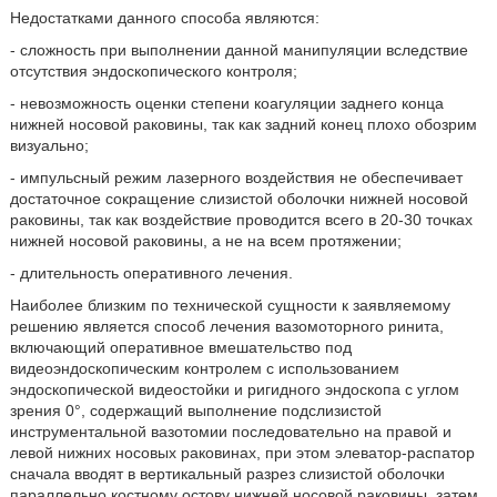
Недостатками данного способа являются:
- сложность при выполнении данной манипуляции вследствие
отсутствия эндоскопического контроля;
- невозможность оценки степени коагуляции заднего конца
нижней носовой раковины, так как задний конец плохо обозрим
визуально;
- импульсный режим лазерного воздействия не обеспечивает
достаточное сокращение слизистой оболочки нижней носовой
раковины, так как воздействие проводится всего в 20-30 точках
нижней носовой раковины, а не на всем протяжении;
- длительность оперативного лечения.
Наиболее близким по технической сущности к заявляемому
решению является способ лечения вазомоторного ринита,
включающий оперативное вмешательство под
видеоэндоскопическим контролем с использованием
эндоскопической видеостойки и ригидного эндоскопа с углом
зрения 0°, содержащий выполнение подслизистой
инструментальной вазотомии последовательно на правой и
левой нижних носовых раковинах, при этом элеватор-распатор
сначала вводят в вертикальный разрез слизистой оболочки
параллельно костному остову нижней носовой раковины, затем