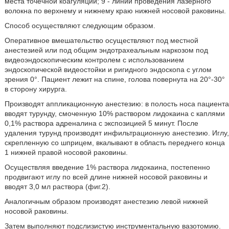
места точечной коагуляции; 9 - линии проведения лазерного
волокна по верхнему и нижнему краю нижней носовой раковины.
Способ осуществляют следующим образом.
Оперативное вмешательство осуществляют под местной
анестезией или под общим эндотрахеальным наркозом под
видеоэндоскопическим контролем с использованием
эндоскопической видеостойки и ригидного эндоскопа с углом
зрения 0°. Пациент лежит на спине, голова повернута на 20°-30°
в сторону хирурга.
Производят аппликационную анестезию: в полость носа пациента
вводят турунду, смоченную 10% раствором лидокаина с каплями
0,1% раствора адреналина с экспозицией 5 минут. После
удаления турунд производят инфильтрационную анестезию. Иглу,
скрепленную со шприцем, вкалывают в область переднего конца
1 нижней правой носовой раковины.
Осуществляя введение 1% раствора лидокаина, постепенно
продвигают иглу по всей длине нижней носовой раковины и
вводят 3,0 мл раствора (фиг.2).
Аналогичным образом производят анестезию левой нижней
носовой раковины.
Затем выполняют подслизистую инструментальную вазотомию.