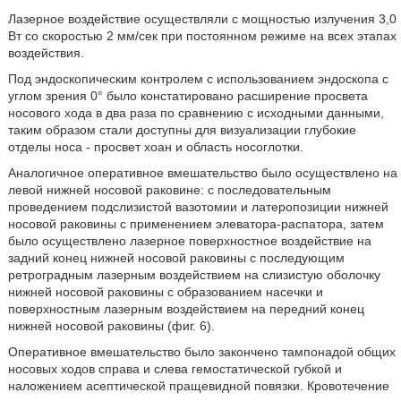
Лазерное воздействие осуществляли с мощностью излучения 3,0
Вт со скоростью 2 мм/сек при постоянном режиме на всех этапах
воздействия.
Под эндоскопическим контролем с использованием эндоскопа с
углом зрения 0° было констатировано расширение просвета
носового хода в два раза по сравнению с исходными данными,
таким образом стали доступны для визуализации глубокие
отделы носа - просвет хоан и область носоглотки.
Аналогичное оперативное вмешательство было осуществлено на
левой нижней носовой раковине: с последовательным
проведением подслизистой вазотомии и латеропозиции нижней
носовой раковины с применением элеватора-распатора, затем
было осуществлено лазерное поверхностное воздействие на
задний конец нижней носовой раковины с последующим
ретроградным лазерным воздействием на слизистую оболочку
нижней носовой раковины с образованием насечки и
поверхностным лазерным воздействием на передний конец
нижней носовой раковины (фиг. 6).
Оперативное вмешательство было закончено тампонадой общих
носовых ходов справа и слева гемостатической губкой и
наложением асептической пращевидной повязки. Кровотечение