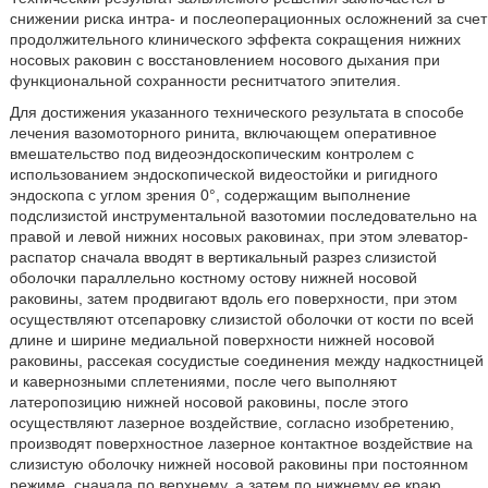
снижении риска интра- и послеоперационных осложнений за счет
продолжительного клинического эффекта сокращения нижних
носовых раковин с восстановлением носового дыхания при
функциональной сохранности реснитчатого эпителия.
Для достижения указанного технического результата в способе
лечения вазомоторного ринита, включающем оперативное
вмешательство под видеоэндоскопическим контролем с
использованием эндоскопической видеостойки и ригидного
эндоскопа с углом зрения 0°, содержащим выполнение
подслизистой инструментальной вазотомии последовательно на
правой и левой нижних носовых раковинах, при этом элеватор-
распатор сначала вводят в вертикальный разрез слизистой
оболочки параллельно костному остову нижней носовой
раковины, затем продвигают вдоль его поверхности, при этом
осуществляют отсепаровку слизистой оболочки от кости по всей
длине и ширине медиальной поверхности нижней носовой
раковины, рассекая сосудистые соединения между надкостницей
и кавернозными сплетениями, после чего выполняют
латеропозицию нижней носовой раковины, после этого
осуществляют лазерное воздействие, согласно изобретению,
производят поверхностное лазерное контактное воздействие на
слизистую оболочку нижней носовой раковины при постоянном
режиме, сначала по верхнему, а затем по нижнему ее краю,