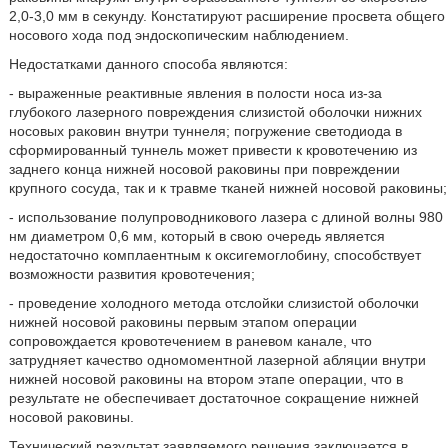
2,0-3,0 мм в секунду. Констатируют расширение просвета общего
носового хода под эндоскопическим наблюдением.
Недостатками данного способа являются:
- выраженные реактивные явления в полости носа из-за
глубокого лазерного повреждения слизистой оболочки нижних
носовых раковин внутри туннеля; погружение светодиода в
сформированный туннель может привести к кровотечению из
заднего конца нижней носовой раковины при повреждении
крупного сосуда, так и к травме тканей нижней носовой раковины;
- использование полупроводникового лазера с длиной волны 980
нм диаметром 0,6 мм, который в свою очередь является
недостаточно комплаентным к оксигемоглобину, способствует
возможности развития кровотечения;
- проведение холодного метода отслойки слизистой оболочки
нижней носовой раковины первым этапом операции
сопровождается кровотечением в раневом канале, что
затрудняет качество одномоментной лазерной абляции внутри
нижней носовой раковины на втором этапе операции, что в
результате не обеспечивает достаточное сокращение нижней
носовой раковины.
Технический результат заявляемого решения заключается в