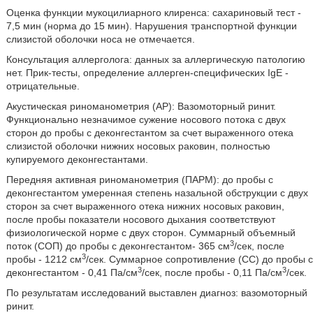
Оценка функции мукоцилиарного клиренса: сахариновый тест -
7,5 мин (норма до 15 мин). Нарушения транспортной функции
слизистой оболочки носа не отмечается.
Консультация аллерголога: данных за аллергическую патологию
нет. Прик-тесты, определение аллерген-специфических IgE -
отрицательные.
Акустическая риноманометрия (АР): Вазомоторный ринит.
Функционально незначимое сужение носового потока с двух
сторон до пробы с деконгестантом за счет выраженного отека
слизистой оболочки нижних носовых раковин, полностью
купируемого деконгестантами.
Передняя активная риноманометрия (ПАРМ): до пробы с
деконгестантом умеренная степень назальной обструкции с двух
сторон за счет выраженного отека нижних носовых раковин,
после пробы показатели носового дыхания соответствуют
физиологической норме с двух сторон. Суммарный объемный
3
поток (СОП) до пробы с деконгестантом- 365 см
/сек, после
3
пробы - 1212 см
/сек. Суммарное сопротивление (СС) до пробы с
3
3
деконгестантом - 0,41 Па/см
/сек, после пробы - 0,11 Па/см
/сек.
По результатам исследований выставлен диагноз: вазомоторный
ринит.