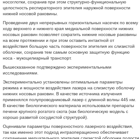
носоглотки, сохранив при этом структурно-функциональную
целостность респираторного эпителия наружной поверхности
нижней носовой раковины.
Проведение двух непрерывных горизонтальных насечек по всему
ходу верхнего и нижнего края медиальной поверхности нижних
носовых раковин позволяет сократить нижние носовые раковины
на всем протяжении и при этом оставить интактной от
воздействия большую часть поверхности эпителия их слизистой
оболочки, сохранив тем самым основную защитную функцию
носа - мукоцилиарный транспорт.
Вышесказанное подтверждено экспериментальными
исследованиями.
Экспериментально установлены оптимальные параметры
режима и мощности воздействия лазера на слизистую оболочку
нижних носовых раковин. В качестве источника излучения
применялся полупроводниковый лазер с длинной волны 445 нм.
В качестве биологического материала использовали препараты
печени крупного рогатого скота (как биологическую модель с
хорошо развитой сосудистой структурой).
Оценивали параметры поверхностного лазерного воздействия,
так как именно этот подход интраоперационно обеспечивает
сохранение мерцательного эпителия слизистой оболочки полости