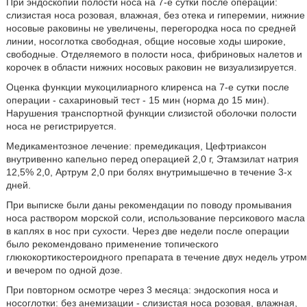
При эндоскопии полости носа на 7-е сутки после операции:
слизистая носа розовая, влажная, без отека и гиперемии, нижние
носовые раковины не увеличены, перегородка носа по средней
линии, носоглотка свободная, общие носовые ходы широкие,
свободные. Отделяемого в полости носа, фибриновых налетов и
корочек в области нижних носовых раковин не визуализируется.
Оценка функции мукоцилиарного клиренса на 7-е сутки после
операции - сахариновый тест - 15 мин (норма до 15 мин).
Нарушения транспортной функции слизистой оболочки полости
носа не регистрируется.
Медикаментозное лечение: премедикация, Цефтриаксон
внутривенно капельно перед операцией 2,0 г, Этамзилат натрия
12,5% 2,0, Артрум 2,0 при болях внутримышечно в течение 3-х
дней.
При выписке были даны рекомендации по поводу промывания
носа раствором морской соли, использование персикового масла
в каплях в нос при сухости. Через две недели после операции
было рекомендовано применение топического
глюкокортикостероидного препарата в течение двух недель утром
и вечером по одной дозе.
При повторном осмотре через 3 месяца: эндоскопия носа и
носоглотки: без анемизации - слизистая носа розовая, влажная,