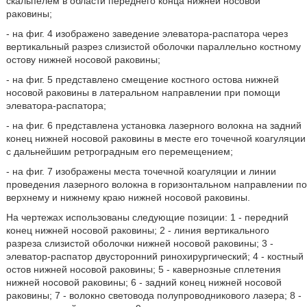
скальпелем в области переднего конца нижней носовой
раковины;
- на фиг. 4 изображено заведение элеватора-распатора через
вертикальный разрез слизистой оболочки параллельно костному
остову нижней носовой раковины;
- на фиг. 5 представлено смещение костного остова нижней
носовой раковины в латеральном направлении при помощи
элеватора-распатора;
- на фиг. 6 представлена установка лазерного волокна на задний
конец нижней носовой раковины в месте его точечной коагуляции
с дальнейшим ретроградным его перемещением;
- на фиг. 7 изображены места точечной коагуляции и линии
проведения лазерного волокна в горизонтальном направлении по
верхнему и нижнему краю нижней носовой раковины.
На чертежах использованы следующие позиции: 1 - передний
конец нижней носовой раковины; 2 - линия вертикального
разреза слизистой оболочки нижней носовой раковины; 3 -
элеватор-распатор двусторонний ринохирургический; 4 - костный
остов нижней носовой раковины; 5 - кавернозные сплетения
нижней носовой раковины; 6 - задний конец нижней носовой
раковины; 7 - волокно световода полупроводникового лазера; 8 -