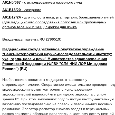
A61N5/067
- с использованием лазерного луча
A61B18/20
- лазерного
A61B17/24
- для полости носа, рта, гортани, бронхиальных путей
(для медицинского обследования полостей или трубовидных
органов тела A61B 1/00); скребки для языка
Владельцы патента RU 2790519:
Федеральное государственное бюджетное учреждение
"Санкт-Петербургский научно-исследовательский институт
уха, горла, носа и речи" Министерства здравоохранения
Российской Федерации (ФГБУ "СПб НИИ ЛОР Минздрава
России") (RU)
Изобретение относится к медицине, в частности у
оториноларингологии. Оперативное вмешательство проводят под
видеоэндоскопическим контролем с использованием
эндоскопической видеостойки и ригидного эндоскопа с углом
зрения 0°. При этом выполняют подслизистую инструментальную
вазотомию последовательно на правой и левой нижних носовых
раковинах. Элеватор-распатор сначала вводят в вертикальный
разрез слизистой оболочки параллельно костному остову нижней