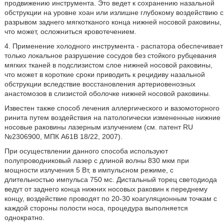
продвижению инструмента. Это ведет к сохранению назальной
обструкции на уровне хоан или излишне глубокому воздействию с
разрывом заднего мягкотканого конца нижней носовой раковины,
что может, осложниться кровотечением.
4. Применение холодного инструмента - распатора обеспечивает
только локальное разрушение сосудов без стойкого рубцевания
мягких тканей в подслизистом слое нижней носовой раковины,
что может в короткие сроки приводить к рецидиву назальной
обструкции вследствие восстановления артериовенозных
анастомозов в слизистой оболочке нижней носовой раковины.
Известен также способ лечения аллергического и вазомоторного
ринита путем воздействия на патологически измененные нижние
носовые раковины лазерным излучением (см. патент RU
№2306900, МПК А61В 18/22, 2007).
При осуществлении данного способа используют
полупроводниковый лазер с длиной волны 830 мкм при
мощности излучения 5 Вт, в импульсном режиме, с
длительностью импульса 750 мс. Дистальный торец светодиода
ведут от заднего конца нижних носовых раковин к переднему
концу, воздействие проводят по 20-30 коагуляционным точкам с
каждой стороны полости носа, процедура выполняется
однократно.