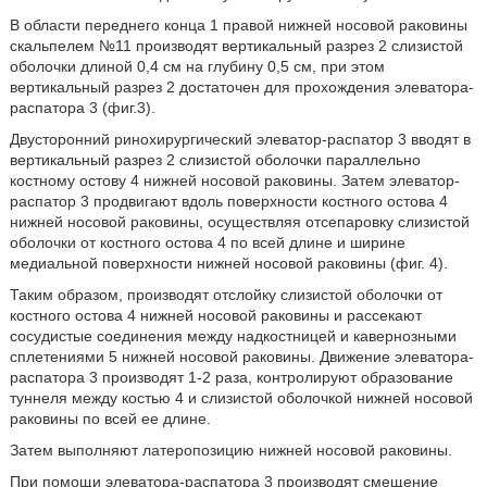
В области переднего конца 1 правой нижней носовой раковины
скальпелем №11 производят вертикальный разрез 2 слизистой
оболочки длиной 0,4 см на глубину 0,5 см, при этом
вертикальный разрез 2 достаточен для прохождения элеватора-
распатора 3 (фиг.3).
Двусторонний ринохирургический элеватор-распатор 3 вводят в
вертикальный разрез 2 слизистой оболочки параллельно
костному остову 4 нижней носовой раковины. Затем элеватор-
распатор 3 продвигают вдоль поверхности костного остова 4
нижней носовой раковины, осуществляя отсепаровку слизистой
оболочки от костного остова 4 по всей длине и ширине
медиальной поверхности нижней носовой раковины (фиг. 4).
Таким образом, производят отслойку слизистой оболочки от
костного остова 4 нижней носовой раковины и рассекают
сосудистые соединения между надкостницей и кавернозными
сплетениями 5 нижней носовой раковины. Движение элеватора-
распатора 3 производят 1-2 раза, контролируют образование
туннеля между костью 4 и слизистой оболочкой нижней носовой
раковины по всей ее длине.
Затем выполняют латеропозицию нижней носовой раковины.
При помощи элеватора-распатора 3 производят смещение