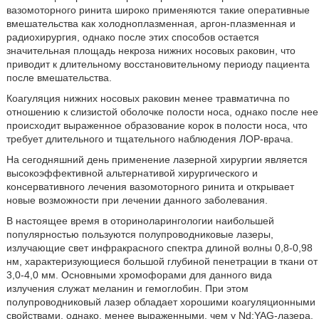
вазомоторного ринита широко применяются такие оперативные
вмешательства как холодноплазменная, аргон-плазменная и
радиохирургия, однако после этих способов остается
значительная площадь некроза нижних носовых раковин, что
приводит к длительному восстановительному периоду пациента
после вмешательства.
Коагуляция нижних носовых раковин менее травматична по
отношению к слизистой оболочке полости носа, однако после нее
происходит выраженное образование корок в полости носа, что
требует длительного и тщательного наблюдения ЛОР-врача.
На сегодняшний день применение лазерной хирургии является
высокоэффективной альтернативой хирургического и
консервативного лечения вазомоторного ринита и открывает
новые возможности при лечении данного заболевания.
В настоящее время в оториноларингологии наибольшей
популярностью пользуются полупроводниковые лазеры,
излучающие свет инфракрасного спектра длиной волны 0,8-0,98
нм, характеризующиеся большой глубиной пенетрации в ткани от
3,0-4,0 мм. Основными хромофорами для данного вида
излучения служат меланин и гемоглобин. При этом
полупроводниковый лазер обладает хорошими коагуляционными
свойствами, однако, менее выраженными, чем у Nd:YAG-лазера.