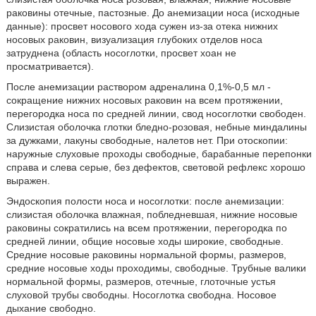
раковины отечные, пастозные. До анемизации носа (исходные
данные): просвет носового хода сужен из-за отека нижних
носовых раковин, визуализация глубоких отделов носа
затруднена (область носоглотки, просвет хоан не
просматривается).
После анемизации раствором адреналина 0,1%-0,5 мл -
сокращение нижних носовых раковин на всем протяжении,
перегородка носа по средней линии, свод носоглотки свободен.
Слизистая оболочка глотки бледно-розовая, небные миндалины
за дужками, лакуны свободные, налетов нет. При отоскопии:
наружные слуховые проходы свободные, барабанные перепонки
справа и слева серые, без дефектов, световой рефлекс хорошо
выражен.
Эндоскопия полости носа и носоглотки: после анемизации:
слизистая оболочка влажная, побледневшая, нижние носовые
раковины сократились на всем протяжении, перегородка по
средней линии, общие носовые ходы широкие, свободные.
Средние носовые раковины нормальной формы, размеров,
средние носовые ходы проходимы, свободные. Трубные валики
нормальной формы, размеров, отечные, глоточные устья
слуховой трубы свободны. Носоглотка свободна. Носовое
дыхание свободно.