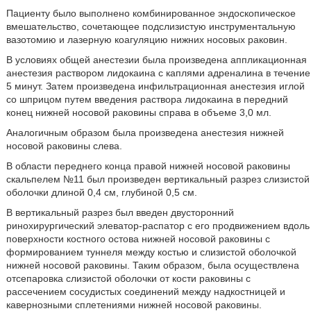
Пациенту было выполнено комбинированное эндоскопическое
вмешательство, сочетающее подслизистую инструментальную
вазотомию и лазерную коагуляцию нижних носовых раковин.
В условиях общей анестезии была произведена аппликационная
анестезия раствором лидокаина с каплями адреналина в течение
5 минут. Затем произведена инфильтрационная анестезия иглой
со шприцом путем введения раствора лидокаина в передний
конец нижней носовой раковины справа в объеме 3,0 мл.
Аналогичным образом была произведена анестезия нижней
носовой раковины слева.
В области переднего конца правой нижней носовой раковины
скальпелем №11 был произведен вертикальный разрез слизистой
оболочки длиной 0,4 см, глубиной 0,5 см.
В вертикальный разрез был введен двусторонний
ринохирургический элеватор-распатор с его продвижением вдоль
поверхности костного остова нижней носовой раковины с
формированием туннеля между костью и слизистой оболочкой
нижней носовой раковины. Таким образом, была осуществлена
отсепаровка слизистой оболочки от кости раковины с
рассечением сосудистых соединений между надкостницей и
кавернозными сплетениями нижней носовой раковины.