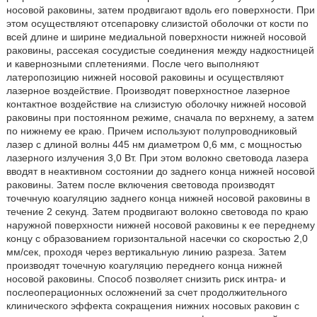
носовой раковины, затем продвигают вдоль его поверхности. При
этом осуществляют отсепаровку слизистой оболочки от кости по
всей длине и ширине медиальной поверхности нижней носовой
раковины, рассекая сосудистые соединения между надкостницей
и кавернозными сплетениями. После чего выполняют
латеропозицию нижней носовой раковины и осуществляют
лазерное воздействие. Производят поверхностное лазерное
контактное воздействие на слизистую оболочку нижней носовой
раковины при постоянном режиме, сначала по верхнему, а затем
по нижнему ее краю. Причем используют полупроводниковый
лазер с длиной волны 445 нм диаметром 0,6 мм, с мощностью
лазерного излучения 3,0 Вт. При этом волокно световода лазера
вводят в неактивном состоянии до заднего конца нижней носовой
раковины. Затем после включения световода производят
точечную коагуляцию заднего конца нижней носовой раковины в
течение 2 секунд. Затем продвигают волокно световода по краю
наружной поверхности нижней носовой раковины к ее переднему
концу с образованием горизонтальной насечки со скоростью 2,0
мм/сек, проходя через вертикальную линию разреза. Затем
производят точечную коагуляцию переднего конца нижней
носовой раковины. Способ позволяет снизить риск интра- и
послеоперационных осложнений за счет продолжительного
клинического эффекта сокращения нижних носовых раковин с