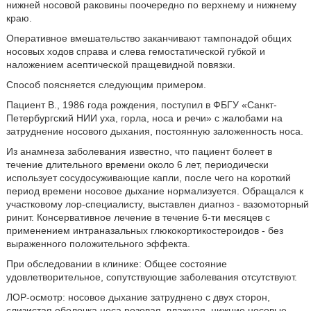
нижней носовой раковины поочередно по верхнему и нижнему
краю.
Оперативное вмешательство заканчивают тампонадой общих
носовых ходов справа и слева гемостатической губкой и
наложением асептической пращевидной повязки.
Способ поясняется следующим примером.
Пациент В., 1986 года рождения, поступил в ФБГУ «Санкт-
Петербургский НИИ уха, горла, носа и речи» с жалобами на
затруднение носового дыхания, постоянную заложенность носа.
Из анамнеза заболевания известно, что пациент болеет в
течение длительного времени около 6 лет, периодически
использует сосудосуживающие капли, после чего на короткий
период времени носовое дыхание нормализуется. Обращался к
участковому лор-специалисту, выставлен диагноз - вазомоторный
ринит. Консервативное лечение в течение 6-ти месяцев с
применением интраназальных глюкокортикостероидов - без
выраженного положительного эффекта.
При обследовании в клинике: Общее состояние
удовлетворительное, сопутствующие заболевания отсутствуют.
ЛОР-осмотр: носовое дыхание затруднено с двух сторон,
слизистая оболочка носа розовая, влажная, нижние носовые