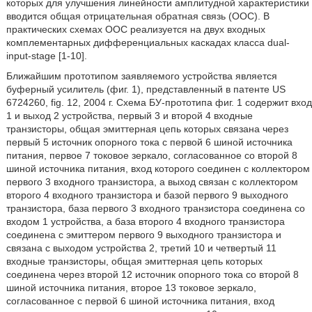
которых для улучшения линейности амплитудной характеристики
вводится общая отрицательная обратная связь (ООС). В
практических схемах ООС реализуется на двух входных
комплементарных дифференциальных каскадах класса dual-
input-stage [1-10].
Ближайшим прототипом заявляемого устройства является
буферный усилитель (фиг. 1), представленный в патенте US
6724260, fig. 12, 2004 г. Схема БУ-прототипа фиг. 1 содержит вход
1 и выход 2 устройства, первый 3 и второй 4 входные
транзисторы, общая эмиттерная цепь которых связана через
первый 5 источник опорного тока с первой 6 шиной источника
питания, первое 7 токовое зеркало, согласованное со второй 8
шиной источника питания, вход которого соединен с коллектором
первого 3 входного транзистора, а выход связан с коллектором
второго 4 входного транзистора и базой первого 9 выходного
транзистора, база первого 3 входного транзистора соединена со
входом 1 устройства, а база второго 4 входного транзистора
соединена с эмиттером первого 9 выходного транзистора и
связана с выходом устройства 2, третий 10 и четвертый 11
входные транзисторы, общая эмиттерная цепь которых
соединена через второй 12 источник опорного тока со второй 8
шиной источника питания, второе 13 токовое зеркало,
согласованное с первой 6 шиной источника питания, вход