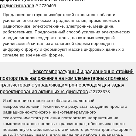
радиосигналов
// 2730409
Предложенная группа изобретений относится к области
усиления электрических и радиосигналов, применяемых в
радиотехнике, электротехнике, электронике, медицине,
робототехнике. Предложенный способ усиления электрических
и радиосигналов содержит этапы, на которых исходный
усиливаемый сигнал из аналоговой формы переводят в
цифровую форму и формируют массив цифровых данных о
сигнале во временной форме.
Низкотемпературный и радиационно-стойкий
повторитель напряжения на комплементарных полевых
транзисторах с управляющим pn-переходом для задач
проектирования активных rc-фильтров
// 2723673
Изобретение относится к области аналоговой
микроэлектроники. Технический результат: создание простого
радиационно-стойкого и низкотемпературного
схемотехнического решения повторителя напряжения на
комплементарных полевых транзисторах, обеспечивающего
повышенную стабильность статического режима транзисторов и
низкий уровень шумов, в том числе при работе в диапазоне