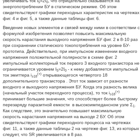
увеличивать ток I
=2I
, что отрицательно сказывается на
5
0
энергопотреблении БУ в статическом режиме. Об этом
свидетельствуют графики переходных характеристик на чертежах
фиг. 4 и фиг. 5, а также данные таблицы фиг. 6.
Введение новых элементов и связей между ними в соответствии с
формулой изобретения позволяет повысить максимальную
скорость нарастания выходного напряжения БУ фиг. 2 в 8-10 раз
при сохранении статического токопотребления на уровне БУ-
прототипа. Действительно, при импульсном изменении входного
напряжения положительной полярности в схеме фиг. 2
импульсный коллекторный ток первого 3 входного транзистора не
ограничивается уровнем I
=2I
- к нему добавляется импульсный
5
0
(+)
ток эмиттера i
открывающегося четвертого 18
э18
дополнительного транзистора . Этот ток зависит от разности
входного и выходного напряжения БУ. Когда эта разность велика
(+)
(начальный участок переходного процесса), то ток i
э18
принимает большие значения, что способствует более быстрому
перезаряду паразитной емкости
в высокоимпедансном узле Σ
.
1
Как следствие, это значительно повышает максимальную
скорость нарастания напряжения на выходе 2 БУ. Об этом
свидетельствуют графики переходного процесса на чертежах
фиг. 11, а также данные таблицы 2 на чертеже фиг. 13, из которых
следует, что SR увеличивается в 8 раз.