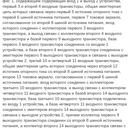
фиг. 1, содержащем содержащий вход 1 и выход 2 устройства,
первый 3 и второй 4 входные транзисторы, общая эмиттерная
цепь которых связана через первый 5 источник опорного тока с
первой 6 шиной источника питания, первое 7 токовое зеркало,
согласованное со второй 8 шиной источника питания, вход
которого соединен с коллектором первого 3 входного
транзистора, а выход связан с коллектором второго 4 входного
транзистора и базой первого 9 выходного транзистора, база
первого 3 входного транзистора соединена со входом 1
устройства, а база второго 4 входного транзистора соединена с
эмиттером первого 9 выходного транзистора и связана с выходом
устройства 2, третий 10 и четвертый 11 входные транзисторы,
общая эмиттерная цепь которых соединена через второй 12
источник опорного тока со второй 8 шиной источника питания,
второе 13 токовое зеркало, согласованное с первой 6 шиной
источника питания, вход которого соединен с коллектором
третьего 10 входного транзистора, а выход связан с коллектором
четвертого 11 входного транзистора и базой второго 14 выходного
транзистора, база третьего 10 входного транзистора подключена
ко входу 1 устройства, а база четвертого 11 входного транзистора
соединена с эмиттером второго 14 выходного транзистора и
связана с выходом устройства 2, причем коллектор первого 9
выходного транзистора соединен со второй 8 шиной источника
питания, а коллектор второго 14 выходного транзистора связан с