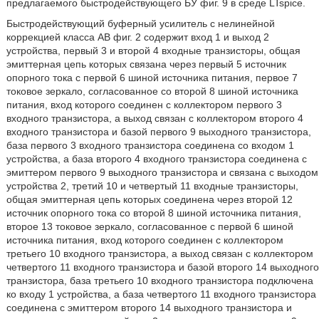
предлагаемого быстродействующего БУ фиг. 9 в среде LTspice.
Быстродействующий буферный усилитель с нелинейной
коррекцией класса АВ фиг. 2 содержит вход 1 и выход 2
устройства, первый 3 и второй 4 входные транзисторы, общая
эмиттерная цепь которых связана через первый 5 источник
опорного тока с первой 6 шиной источника питания, первое 7
токовое зеркало, согласованное со второй 8 шиной источника
питания, вход которого соединен с коллектором первого 3
входного транзистора, а выход связан с коллектором второго 4
входного транзистора и базой первого 9 выходного транзистора,
база первого 3 входного транзистора соединена со входом 1
устройства, а база второго 4 входного транзистора соединена с
эмиттером первого 9 выходного транзистора и связана с выходом
устройства 2, третий 10 и четвертый 11 входные транзисторы,
общая эмиттерная цепь которых соединена через второй 12
источник опорного тока со второй 8 шиной источника питания,
второе 13 токовое зеркало, согласованное с первой 6 шиной
источника питания, вход которого соединен с коллектором
третьего 10 входного транзистора, а выход связан с коллектором
четвертого 11 входного транзистора и базой второго 14 выходного
транзистора, база третьего 10 входного транзистора подключена
ко входу 1 устройства, а база четвертого 11 входного транзистора
соединена с эмиттером второго 14 выходного транзистора и