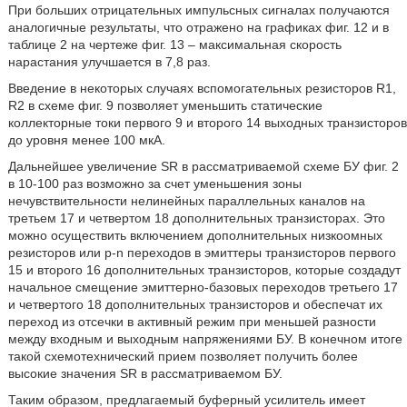
При больших отрицательных импульсных сигналах получаются
аналогичные результаты, что отражено на графиках фиг. 12 и в
таблице 2 на чертеже фиг. 13 – максимальная скорость
нарастания улучшается в 7,8 раз.
Введение в некоторых случаях вспомогательных резисторов R1,
R2 в схеме фиг. 9 позволяет уменьшить статические
коллекторные токи первого 9 и второго 14 выходных транзисторов
до уровня менее 100 мкА.
Дальнейшее увеличение SR в рассматриваемой схеме БУ фиг. 2
в 10-100 раз возможно за счет уменьшения зоны
нечувствительности нелинейных параллельных каналов на
третьем 17 и четвертом 18 дополнительных транзисторах. Это
можно осуществить включением дополнительных низкоомных
резисторов или p-n переходов в эмиттеры транзисторов первого
15 и второго 16 дополнительных транзисторов, которые создадут
начальное смещение эмиттерно-базовых переходов третьего 17
и четвертого 18 дополнительных транзисторов и обеспечат их
переход из отсечки в активный режим при меньшей разности
между входным и выходным напряжениями БУ. В конечном итоге
такой схемотехнический прием позволяет получить более
высокие значения SR в рассматриваемом БУ.
Таким образом, предлагаемый буферный усилитель имеет