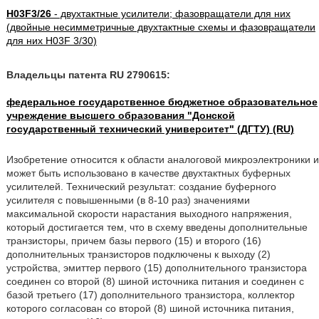
H03F3/26
- двухтактные усилители; фазовращатели для них
(двойные несимметричные двухтактные схемы и фазовращатели
для них H03F 3/30)
Владельцы патента RU 2790615:
федеральное государственное бюджетное образовательное
учреждение высшего образования "Донской
государственный технический университет" (ДГТУ) (RU)
Изобретение относится к области аналоговой микроэлектроники и
может быть использовано в качестве двухтактных буферных
усилителей. Технический результат: создание буферного
усилителя с повышенными (в 8-10 раз) значениями
максимальной скорости нарастания выходного напряжения,
который достигается тем, что в схему введены дополнительные
транзисторы, причем базы первого (15) и второго (16)
дополнительных транзисторов подключены к выходу (2)
устройства, эмиттер первого (15) дополнительного транзистора
соединен со второй (8) шиной источника питания и соединен с
базой третьего (17) дополнительного транзистора, коллектор
которого согласован со второй (8) шиной источника питания,