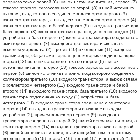
опорного тока с первой (6) шиной источника питания, первое (7)
токовое зеркало, согласованное со второй (8) шиной источника
питания, вход которого соединен с коллектором первого (3)
входного транзистора, а выход связан с коллектором второго (4)
входного транзистора и базой первого (9) выходного транзистора,
база первого (3) входного транзистора соединена со входом (1)
устройства, а база второго (4) входного транзистора соединена с
эмиттером первого (9) выходного транзистора и связана с
выходом устройства (2), третий (10) и четвертый (11) входные
транзисторы, общая эмиттерная цепь которых соединена через
второй (12) источник опорного тока со второй (8) шиной
источника питания, второе (13) токовое зеркало, согласованное с
первой (6) шиной источника питания, вход которого соединен с
коллектором третьего (10) входного транзистора, а выход связан
с коллектором четвертого (11) входного транзистора и базой
второго (14) выходного транзистора, база третьего (10) входного
транзистора подключена ко входу (1) устройства, а база
четвертого (11) входного транзистора соединена с эмиттером
второго (14) выходного транзистора и связана с выходом
устройства (2), причем коллектор первого (9) выходного
транзистора соединен со второй (8) шиной источника питания, а
коллектор второго (14) выходного транзистора связан с первой
(6) шиной источника питания, отличающийся тем, что в схему
введены первый (15), второй (16), третий (17) и четвертый (18)