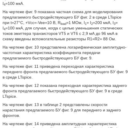
I
=100 мкА.
4
На чертеже фиг. 9 показана частная схема для моделирования
предлагаемого быстродействующего БУ фиг. 2 в среде LTspice
при t=27°C, +Vcc=-Vee=10 В, R
=1 МОм, I
= I
=200 мкА, I
=
load
1
2
3
I
=100 мкА, для случая, когда с целью уменьшения статических
4
токов эмиттера транзисторов VT5 и VT6 с 2,9 мА до 96 мкА в
схему введены вспомогательные резисторы R1=R2= 88 Ом.
На чертеже фиг. 10 представлена логарифмическая амплитудно-
частотная характеристика коэффициента передачи
предлагаемого быстродействующего БУ фиг. 9.
На чертеже фиг. 11 приведена переходная характеристика
переднего фронта предлагаемого быстродействующего БУ фиг. 9
в среде LTspice.
На чертеже фиг. 12 показана переходная характеристика заднего
фронта предлагаемого быстродействующего БУ фиг. 9 в среде
LTspice.
На чертеже фиг. 13 в таблице 2 представлены скорости
нарастания предлагаемого БУ фиг. 9 для переднего и заднего
фронтов.
На чертеже фиг. 14 приведена амплитудная характеристика