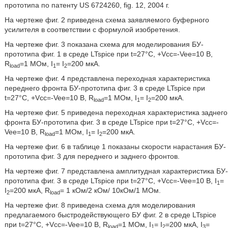
прототипа по патенту US 6724260, fig. 12, 2004 г.
На чертеже фиг. 2 приведена схема заявляемого буферного
усилителя в соответствии с формулой изобретения.
На чертеже фиг. 3 показана схема для моделирования БУ-
прототипа фиг. 1 в среде LTspice при t=27°C, +Vcc=-Vee=10 В,
R
=1 МОм, I
= I
=200 мкА.
load
1
2
На чертеже фиг. 4 представлена переходная характеристика
переднего фронта БУ-прототипа фиг. 3 в среде LTspice при
t=27°C, +Vcc=-Vee=10 В, R
=1 МОм, I
= I
=200 мкА.
load
1
2
На чертеже фиг. 5 приведена переходная характеристика заднего
фронта БУ-прототипа фиг. 3 в среде LTspice при t=27°C, +Vcc=-
Vee=10 В, R
=1 МОм, I
= I
=200 мкА.
load
1
2
На чертеже фиг. 6 в таблице 1 показаны скорости нарастания БУ-
прототипа фиг. 3 для переднего и заднего фронтов.
На чертеже фиг. 7 представлена амплитудная характеристика БУ-
прототипа фиг. 3 в среде LTspice при t=27°C, +Vcc=-Vee=10 В, I
=
1
I
=200 мкА, R
= 1 кОм/2 кОм/ 10кОм/1 МОм.
2
load
На чертеже фиг. 8 приведена схема для моделирования
предлагаемого быстродействующего БУ фиг. 2 в среде LTspice
при t=27°C, +Vcc=-Vee=10 В, R
=1 МОм, I
= I
=200 мкА, I
=
load
1
2
3