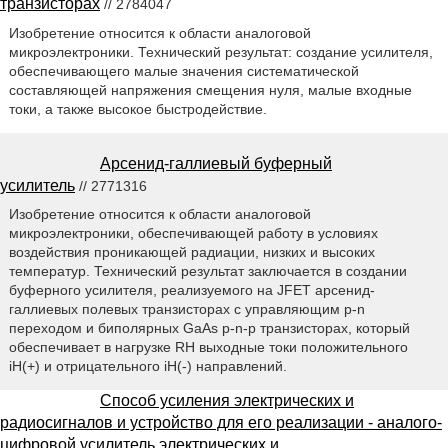
транзисторах
// 2784047
Изобретение относится к области аналоговой
микроэлектроники. Технический результат: создание усилителя,
обеспечивающего малые значения систематической
составляющей напряжения смещения нуля, малые входные
токи, а также высокое быстродействие.
Арсенид-галлиевый буферный
усилитель
// 2771316
Изобретение относится к области аналоговой
микроэлектроники, обеспечивающей работу в условиях
воздействия проникающей радиации, низких и высоких
температур. Технический результат заключается в создании
буферного усилителя, реализуемого на JFET арсенид-
галлиевых полевых транзисторах с управляющим р-n
переходом и биполярных GaAs р-n-р транзисторах, который
обеспечивает в нагрузке RH выходные токи положительного
iH(+) и отрицательного iH(-) направлений.
Способ усиления электрических и
радиосигналов и устройство для его реализации - аналого-
цифровой усилитель электрических и