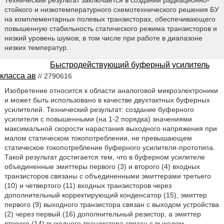
Технический результат заключается в создании радиационно-
стойкого и низкотемпературного схемотехнического решения БУ
на комплементарных полевых транзисторах, обеспечивающего
повышенную стабильность статического режима транзисторов и
низкий уровень шумов, в том числе при работе в диапазоне
низких температур.
Быстродействующий буферный усилитель
класса ав
// 2790616
Изобретение относится к области аналоговой микроэлектроники
и может быть использовано в качестве двухтактных буферных
усилителей. Технический результат: создание буферного
усилителя с повышенными (на 1-2 порядка) значениями
максимальной скорости нарастания выходного напряжения при
малом статическом токопотреблении, не превышающем
статическое токопотребление буферного усилителя-прототипа.
Такой результат достигается тем, что в буферном усилителе
объединенные эмиттеры первого (3) и второго (4) входных
транзисторов связаны с объединенными эмиттерами третьего
(10) и четвертого (11) входных транзисторов через
дополнительный корректирующий конденсатор (15), эмиттер
первого (9) выходного транзистора связан с выходом устройства
(2) через первый (16) дополнительный резистор, а эмиттер
второго (14) выходного транзистора связан с выходом