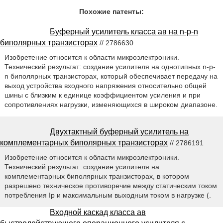
Похожие патенты:
Буферный усилитель класса ав на n-p-n
биполярных транзисторах
// 2786630
Изобретение относится к области микроэлектроники.
Технический результат: создание усилителя на однотипных n-p-
n биполярных транзисторах, который обеспечивает передачу на
выход устройства входного напряжения относительно общей
шины с близким к единице коэффициентом усиления и при
сопротивлениях нагрузки, изменяющихся в широком диапазоне.
Двухтактный буферный усилитель на
комплементарных биполярных транзисторах
// 2786191
Изобретение относится к области микроэлектроники.
Технический результат: создание усилителя на
комплементарных биполярных транзисторах, в котором
разрешено техническое противоречие между статическим током
потребления Ip и максимальным выходным током в нагрузке (.
Входной каскад класса ав