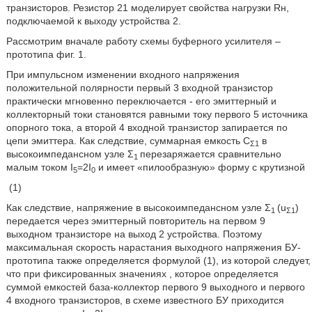
транзисторов. Резистор 21 моделирует свойства нагрузки Rн,
подключаемой к выходу устройства 2.
Рассмотрим вначале работу схемы буферного усилителя –
прототипа фиг. 1.
При импульсном изменении входного напряжения
положительной полярности первый 3 входной транзистор
практически мгновенно переключается - его эмиттерный и
коллекторный токи становятся равными току первого 5 источника
опорного тока, а второй 4 входной транзистор запирается по
цепи эмиттера. Как следствие, суммарная емкость С
в
Σ1
высокоимпедансном узле Σ
перезаряжается сравнительно
1
малым током I
=2I
и имеет «пилообразную» форму с крутизной
5
0
(1)
Как следствие, напряжение в высокоимпедансном узле Σ
(u
)
1
Σ1
передается через эмиттерный повторитель на первом 9
выходном транзисторе на выход 2 устройства. Поэтому
максимальная скорость нарастания выходного напряжения БУ-
прототипа также определяется формулой (1), из которой следует,
что при фиксированных значениях
, которое определяется
суммой емкостей база-коллектор первого 9 выходного и первого
4 входного транзисторов, в схеме известного БУ приходится