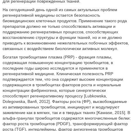
для регенерации поврежденных тканей.
На сегодняшний день одной из самых актуальных проблем
регенеративной медицины остается безопасность
биомедицинских клеточных продуктов. Применение такого рода
препаратов должно не только способствовать активации и
поддержанию регенеративных процессов, способствующих
восстановлению структуры и функции тканей, но и не должно
приводить к возникновению нежелательных побочных эффектов,
связанных с воздействием биологически активных молекул.
Богатая тромбоцитами плазма (PRP) - фракция плазмы,
содержащая повышенную концентрацию тромбоцитов, в
последние годы широко исследуется и применяется в
регенеративной медицине. Клиническая полезность PRP
подтверждается тем, что она содержит высокие концентрации
содержащихся в тромбоцитах факторов роста и нормальные
концентрации фибриногена, которые синергетически
способствуют регенеративному процессу [Lubkowska,
Dolegowska, Banfi, 2012]. Факторы роста (ФР), высвобождаемые
из активированных тромбоцитов, инициируют и модулируют
заживление как в мягких, так и в твердых тканях [Kawase, 2015]. В
альфа-гранулах тромбоцитов содержатся многочисленные белки:
фактор роста тромбоцитов (PDGF), трансформирующий фактор
роста (TGF), интерлейкины, фактор ангиогенеза тромбоцитов