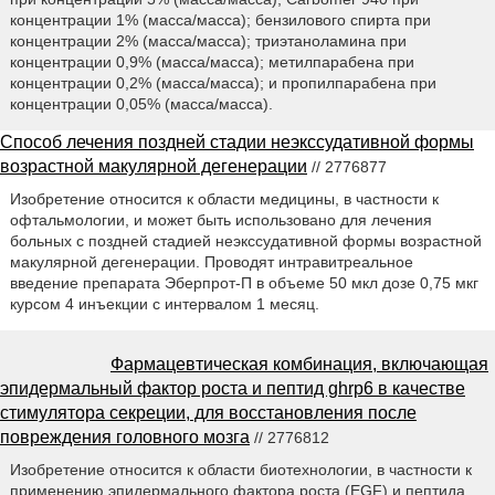
концентрации 1% (масса/масса); бензилового спирта при
концентрации 2% (масса/масса); триэтаноламина при
концентрации 0,9% (масса/масса); метилпарабена при
концентрации 0,2% (масса/масса); и пропилпарабена при
концентрации 0,05% (масса/масса).
Способ лечения поздней стадии неэкссудативной формы
возрастной макулярной дегенерации
// 2776877
Изобретение относится к области медицины, в частности к
офтальмологии, и может быть использовано для лечения
больных с поздней стадией неэкссудативной формы возрастной
макулярной дегенерации. Проводят интравитреальное
введение препарата Эберпрот-П в объеме 50 мкл дозе 0,75 мкг
курсом 4 инъекции с интервалом 1 месяц.
Фармацевтическая комбинация, включающая
эпидермальный фактор роста и пептид ghrp6 в качестве
стимулятора секреции, для восстановления после
повреждения головного мозга
// 2776812
Изобретение относится к области биотехнологии, в частности к
применению эпидермального фактора роста (EGF) и пептида