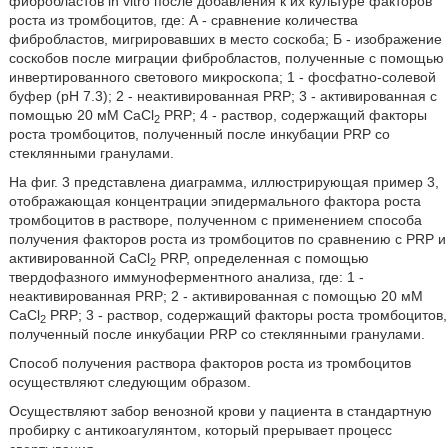
фибробластов in vitro после добавления к их культуре факторов
роста из тромбоцитов, где: А - сравнение количества
фибробластов, мигрировавших в место соскоба; Б - изображение
соскобов после миграции фибробластов, полученные с помощью
инвертированного светового микроскопа; 1 - фосфатно-солевой
буфер (pH 7.3); 2 - неактивированная PRP; 3 - активированная с
помощью 20 мМ CaCl
PRP; 4 - раствор, содержащий факторы
2
роста тромбоцитов, полученный после инкубации PRP со
стеклянными гранулами.
На фиг. 3 представлена диаграмма, иллюстрирующая пример 3,
отображающая концентрации эпидермального фактора роста
тромбоцитов в растворе, полученном с применением способа
получения факторов роста из тромбоцитов по сравнению с PRP и
активированной CaCl
PRP, определенная с помощью
2
твердофазного иммуноферментного анализа, где: 1 -
неактивированная PRP; 2 - активированная с помощью 20 мМ
CaCl
PRP; 3 - раствор, содержащий факторы роста тромбоцитов,
2
полученный после инкубации PRP со стеклянными гранулами.
Способ получения раствора факторов роста из тромбоцитов
осуществляют следующим образом.
Осуществляют забор венозной крови у пациента в стандартную
пробирку с антикоагулянтом, который прерывает процесс