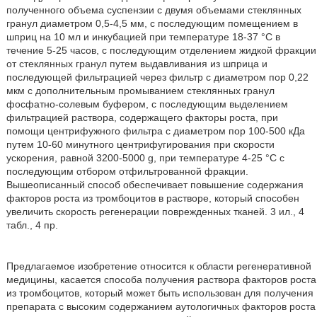
полученного объема суспензии с двумя объемами стеклянных
гранул диаметром 0,5-4,5 мм, с последующим помещением в
шприц на 10 мл и инкубацией при температуре 18-37 °С в
течение 5-25 часов, с последующим отделением жидкой фракции
от стеклянных гранул путем выдавливания из шприца и
последующей фильтрацией через фильтр с диаметром пор 0,22
мкм с дополнительным промыванием стеклянных гранул
фосфатно-солевым буфером, с последующим выделением
фильтрацией раствора, содержащего факторы роста, при
помощи центрифужного фильтра с диаметром пор 100-500 кДа
путем 10-60 минутного центрифугирования при скорости
ускорения, равной 3200-5000 g, при температуре 4-25 °С с
последующим отбором отфильтрованной фракции.
Вышеописанный способ обеспечивает повышение содержания
факторов роста из тромбоцитов в растворе, который способен
увеличить скорость регенерации поврежденных тканей. 3 ил., 4
табл., 4 пр.
Предлагаемое изобретение относится к области регенеративной
медицины, касается способа получения раствора факторов роста
из тромбоцитов, который может быть использован для получения
препарата с высоким содержанием аутологичных факторов роста