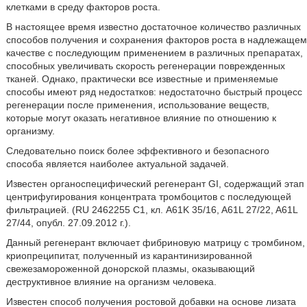
клетками в среду факторов роста.
В настоящее время известно достаточное количество различных
способов получения и сохранения факторов роста в надлежащем
качестве с последующим применением в различных препаратах,
способных увеличивать скорость регенерации поврежденных
тканей. Однако, практически все известные и применяемые
способы имеют ряд недостатков: недостаточно быстрый процесс
регенерации после применения, использование веществ,
которые могут оказать негативное влияние по отношению к
организму.
Следовательно поиск более эффективного и безопасного
способа является наиболее актуальной задачей.
Известен органоспецифический регенерант GI, содержащий этап
центрифугирования концентрата тромбоцитов с последующей
фильтрацией. (RU 2462255 C1, кл. A61K 35/16, A61L 27/22, A61L
27/44, опубл. 27.09.2012 г.).
Данный регенерант включает фибриновую матрицу с тромбином,
криопреципитат, полученный из карантинизированной
свежезамороженной донорской плазмы, оказывающий
деструктивное влияние на организм человека.
Известен способ получения ростовой добавки на основе лизата