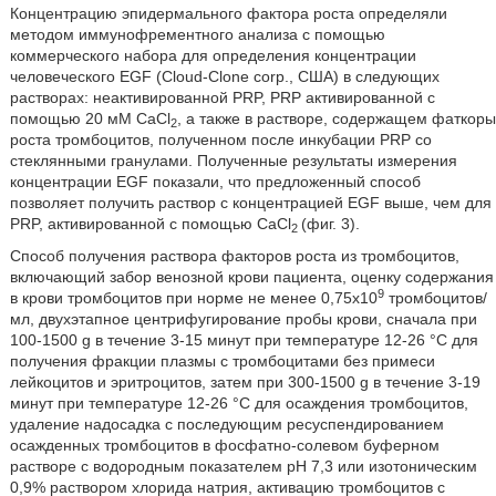
Концентрацию эпидермального фактора роста определяли
методом иммунофрементного анализа с помощью
коммерческого набора для определения концентрации
человеческого EGF (Cloud-Clone corp., США) в следующих
растворах: неактивированной PRP, PRP активированной с
помощью 20 мМ CaCl
, а также в растворе, содержащем фаткоры
2
роста тромбоцитов, полученном после инкубации PRP со
стеклянными гранулами. Полученные результаты измерения
концентрации EGF показали, что предложенный способ
позволяет получить раствор с концентрацией EGF выше, чем для
PRP, активированной с помощью CaCl
(фиг. 3).
2
Способ получения раствора факторов роста из тромбоцитов,
включающий забор венозной крови пациента, оценку содержания
9
в крови тромбоцитов при норме не менее 0,75х10
тромбоцитов/
мл, двухэтапное центрифугирование пробы крови, сначала при
100-1500 g в течение 3-15 минут при температуре 12-26 °С для
получения фракции плазмы с тромбоцитами без примеси
лейкоцитов и эритроцитов, затем при 300-1500 g в течение 3-19
минут при температуре 12-26 °С для осаждения тромбоцитов,
удаление надосадка с последующим ресуспендированием
осажденных тромбоцитов в фосфатно-солевом буферном
растворе c водородным показателем pH 7,3 или изотоническим
0,9% раствором хлорида натрия, активацию тромбоцитов с