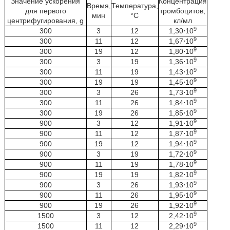
Значение ускорения
Концентрация
Время,
Температура,
для первого
тромбоцитов,
мин
°C
центрифугирования, g
кл/мл
9
300
3
12
1,30⋅10
9
300
11
12
1,67⋅10
9
300
19
12
1,80⋅10
9
300
3
19
1,36⋅10
9
300
11
19
1,43⋅10
9
300
19
19
1,45⋅10
9
300
3
26
1,73⋅10
9
300
11
26
1,84⋅10
9
300
19
26
1,85⋅10
9
900
3
12
1,91⋅10
9
900
11
12
1,87⋅10
9
900
19
12
1,94⋅10
9
900
3
19
1,72⋅10
9
900
11
19
1,78⋅10
9
900
19
19
1,82⋅10
9
900
3
26
1,93⋅10
9
900
11
26
1,95⋅10
9
900
19
26
1,92⋅10
9
1500
3
12
2,42⋅10
9
1500
11
12
2,29⋅10