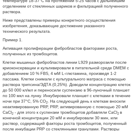
температуре 18-37°C на протяжении 5-25 часов с дальнейшим
отделением от стеклянных шариков и фильтрацией полученного
раствора.
Ниже представлены примеры конкретного осуществления
изобретения, доказывающие достижение указанного
технического результата.
Пример 1.
Активация пролиферации фибробластов факторами роста,
полученных из тромбоцитов.
Клетки мышиных фибробластов линии L929 разморозили после
криоконсервации и культивировали в питательной среде DMEM с
добавлением 10 % FBS, 4 мМ L-глютамина, произведя 1-2
пассажа. Клетки снимали с культурального матраса с помощью
раствора трипсина/ЭДТА (0,25%). Доводили концентрацию клеток
до 50 000 кл/мл и переносили суспензию в 96-луночный планшет
по 100 мкл на лунку. Инкубировали планшет с клетками в течение
ночи при 37°C, 5% CO
. На следующий день к клеткам вносили
2
неактивированную PRP, PRP, активированную с помощью 20 мМ
CaCl
- для этого к суспензии тромбоцитов добавляли CaCl
в
2
2
конечной концентрации 20 мМ и инкубировали 30 мин, или
раствор, содержащий факторы роста тромбоцитов, полученный
после инкубации PRP со стеклянными гранулами. Растворы