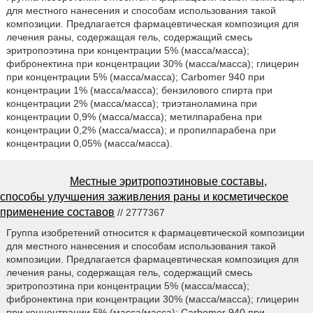
для местного нанесения и способам использования такой
композиции. Предлагается фармацевтическая композиция для
лечения раны, содержащая гель, содержащий смесь
эритропоэтина при концентрации 5% (масса/масса);
фибронектина при концентрации 30% (масса/масса); глицерин
при концентрации 5% (масса/масса); Carbomer 940 при
концентрации 1% (масса/масса); бензилового спирта при
концентрации 2% (масса/масса); триэтаноламина при
концентрации 0,9% (масса/масса); метилпарабена при
концентрации 0,2% (масса/масса); и пропилпарабена при
концентрации 0,05% (масса/масса).
Местные эритропоэтиновые составы,
способы улучшения заживления раны и косметическое
применение составов
// 2777367
Группа изобретений относится к фармацевтической композиции
для местного нанесения и способам использования такой
композиции. Предлагается фармацевтическая композиция для
лечения раны, содержащая гель, содержащий смесь
эритропоэтина при концентрации 5% (масса/масса);
фибронектина при концентрации 30% (масса/масса); глицерин
при концентрации 5% (масса/масса); Carbomer 940 при