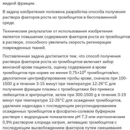
жидкой фракции.
В задачу изобретения положена разработка способа получения
раствора факторов роста из тромбоцитов в бесплазменной
среде.
Техническим результатом от использования изобретения
является повышение содержания факторов роста из тромбоцитов
в растворе, способного увеличить скорость регенерации
поврежденных тканей.
Поставленная задача достигается тем, что способ получения
раствора факторов роста из тромбоцитов включает забор
венозной крови пациента, оценку содержания в крови
9
тромбоцитов при норме не менее 0,75×10
тромбоцитов/мл,
двухэтапное центрифугирование пробы крови, сначала при 100-
1500 g в течение 3-15 минут при температуре 12-26°С для
получения фракции плазмы с тромбоцитами без примеси
лейкоцитов и эритроцитов, затем при 300-1500 g в течение 3-19
минут при температуре 12-26°С для осаждения тромбоцитов,
удаление надосадка с последующим ресуспендированием
осажденных тромбоцитов в фосфатно-солевом буферном
растворе c водородным показателем pH 7,3 или изотоническим
0,9% раствором хлорида натрия, активацию тромбоцитов с
последующим высвобождением факторов путем смешивания