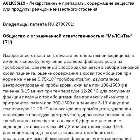
A61K35/19
- Лекарственные препараты, содержащие вещества
или продукты реакции неизвестного строения
Владельцы патента RU 2790701:
Общество с ограниченной ответственностью "МеЛСиТек"
(RU)
Изобретение относится к области регенеративной медицины, а
именно к способу получения раствора факторов роста из
тромбоцитов. Заявленный способ заключается в заборе венозной
крови пациента, оценке содержания в крови тромбоцитов при
9
норме не менее 0,75х10
тромбоцитов/мл, двухэтапном
центрифугировании пробы крови, сначала при 100-1500 g в
течение 3-15 минут при температуре 12-26 °С для получения
фракции плазмы с тромбоцитами без примеси лейкоцитов и
эритроцитов, затем при 300-1500 g в течение 3-19 минут при
температуре 12-26 °С для осаждения тромбоцитов, удалении
надосадка с последующим ресуспендированием осажденных
тромбоцитов в фосфатно-солевом буферном растворе c
водородным показателем pH 7,3 или изотоническим 0,9%
раствором хлорида натрия, активации тромбоцитов с
последующим высвобождением факторов путем смешивания