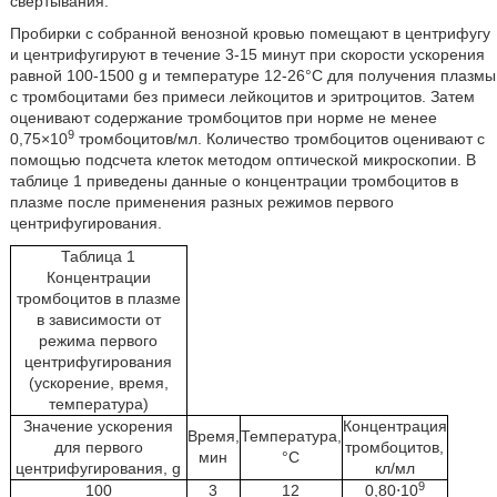
свертывания.
Пробирки с собранной венозной кровью помещают в центрифугу
и центрифугируют в течение 3-15 минут при скорости ускорения
равной 100-1500 g и температуре 12-26°C для получения плазмы
с тромбоцитами без примеси лейкоцитов и эритроцитов. Затем
оценивают содержание тромбоцитов при норме не менее
9
0,75×10
тромбоцитов/мл. Количество тромбоцитов оценивают с
помощью подсчета клеток методом оптической микроскопии. В
таблице 1 приведены данные о концентрации тромбоцитов в
плазме после применения разных режимов первого
центрифугирования.
Таблица 1
Концентрации
тромбоцитов в плазме
в зависимости от
режима первого
центрифугирования
(ускорение, время,
температура)
Значение ускорения
Концентрация
Время,
Температура,
для первого
тромбоцитов,
мин
°C
центрифугирования, g
кл/мл
9
100
3
12
0,80⋅10