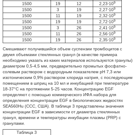
9
1500
19
12
2,23⋅10
9
1500
3
19
2,27⋅10
9
1500
11
19
2,32⋅10
9
1500
19
19
2,72⋅10
9
1500
3
26
2,41⋅10
9
1500
11
26
2,56⋅10
9
1500
19
26
2,35⋅10
Смешивают получившийся объем суспензии тромбоцитов с
двумя объемами стеклянных гранул (в качестве примера
необходимо указать из каких материалов используются гранулы)
диаметром 0,5-4,5 мм, предварительно промытых фосфатно-
солевым раствором c водородным показателем pH 7,3 или
изотоническим 0,9% раствором хлорида натрия, с последующим
помещением в шприц на 10 мл и инкубацией при температуре
18-37°C на протяжении 5-25 часов. Концентрацию EGF
определяют с помощью коммерческого ИФА набора для
определения концентрации EGF в биологических жидкостях
SEA560Hu (CCC, США). В таблице 3 представлены значения
концентрации EGF в зависимости от диаметра стеклянных
гранул, времени и температуры инкубации плазмы (PRP) с
гранулами.
Таблица 3