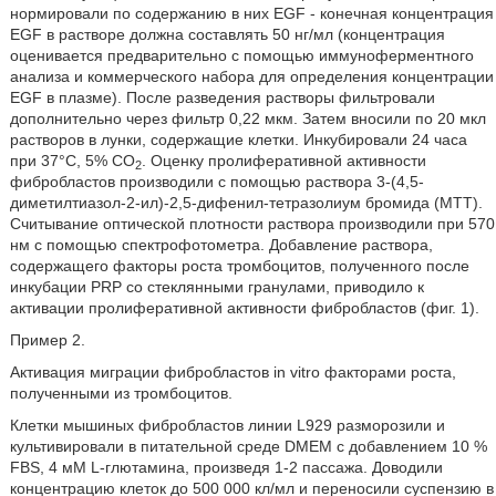
нормировали по содержанию в них EGF - конечная концентрация
EGF в растворе должна составлять 50 нг/мл (концентрация
оценивается предварительно с помощью иммуноферментного
анализа и коммерческого набора для определения концентрации
EGF в плазме). После разведения растворы фильтровали
дополнительно через фильтр 0,22 мкм. Затем вносили по 20 мкл
растворов в лунки, содержащие клетки. Инкубировали 24 часа
при 37°C, 5% CO
. Оценку пролиферативной активности
2
фибробластов производили с помощью раствора 3-(4,5-
диметилтиазол-2-ил)-2,5-дифенил-тетразолиум бромида (MTT).
Считывание оптической плотности раствора производили при 570
нм с помощью спектрофотометра. Добавление раствора,
содержащего факторы роста тромбоцитов, полученного после
инкубации PRP со стеклянными гранулами, приводило к
активации пролиферативной активности фибробластов (фиг. 1).
Пример 2.
Активация миграции фибробластов in vitro факторами роста,
полученными из тромбоцитов.
Клетки мышиных фибробластов линии L929 разморозили и
культивировали в питательной среде DMEM с добавлением 10 %
FBS, 4 мМ L-глютамина, произведя 1-2 пассажа. Доводили
концентрацию клеток до 500 000 кл/мл и переносили суспензию в