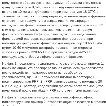
полученного объема суспензии с двумя объемами стеклянных
гранул диаметром 0,5-4,5 мм с последующим помещением в
шприц на 10 мл и инкубировании при температуре 18-37°C в
течение 5-25 часов с последующим отделением жидкой фракции
от стеклянных гранул путем выдавливания из шприца и
последующей фильтрацией через фильтр с диаметром пор 0,22
мкм с дополнительным промыванием стеклянных гранул
фосфатно-солевым буфером, с последующим выделением
фильтрацией раствора, содержащего факторы роста, при
помощи центрифужного фильтра с диаметром пор 100-500 кДа
путем 10-60 минутного центрифугирования при скорости
ускорения равной 3200-5000 g при температуре 4-25°C с
последующим отбором отфильтрованной фракции.
На фиг. 1 представлена диаграмма, иллюстрирующая пример 1,
показывающая, что пролиферативная активность фибробластов
после воздействия факторов роста из тромбоцитов
увеличивается, где: OD - оптическая плотность раствора; 1 -
неактивированная PRP; 2 - PRP, активированная с помощью 20
мМ CaCl
; 3 - раствор, содержащий факторы роста тромбоцитов,
2
полученный после инкубации PRP со стеклянными гранулами.
На фиг. 2. представлены диаграмма и микрофотографии,
иллюстрирующие пример 2, отображающие показатели миграции