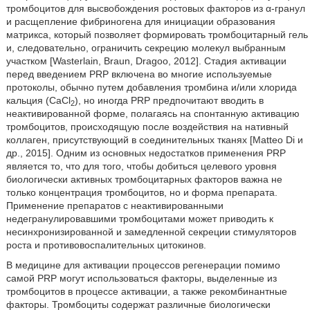
тромбоцитов для высвобождения ростовых факторов из α-гранул
и расщепление фибриногена для инициации образования
матрикса, который позволяет формировать тромбоцитарный гель
и, следовательно, ограничить секрецию молекул выбранным
участком [Wasterlain, Braun, Dragoo, 2012]. Стадия активации
перед введением PRP включена во многие используемые
протоколы, обычно путем добавления тромбина и/или хлорида
кальция (CaCl
), но иногда PRP предпочитают вводить в
2
неактивированной форме, полагаясь на спонтанную активацию
тромбоцитов, происходящую после воздействия на нативный
коллаген, присутствующий в соединительных тканях [Matteo Di и
др., 2015]. Одним из основных недостатков применения PRP
является то, что для того, чтобы добиться целевого уровня
биологически активных тромбоцитарных факторов важна не
только концентрация тромбоцитов, но и форма препарата.
Применение препаратов с неактивированными
недегранулировавшими тромбоцитами может приводить к
несинхронизированной и замедленной секреции стимуляторов
роста и противовоспалительных цитокинов.
В медицине для активации процессов регенерации помимо
самой PRP могут использоваться факторы, выделенные из
тромбоцитов в процессе активации, а также рекомбинантные
факторы. Тромбоциты содержат различные биологически