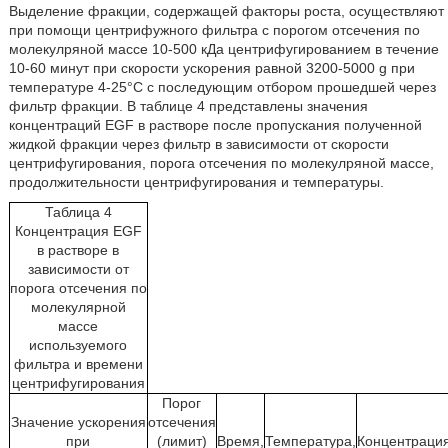
Выделение фракции, содержащей факторы роста, осуществляют
при помощи центрифужного фильтра с порогом отсечения по
молекулряной массе 10-500 кДа центрифугированием в течение
10-60 минут при скорости ускорения равной 3200-5000 g при
температуре 4-25°C с последующим отбором прошедшей через
фильтр фракции. В таблице 4 представлены значения
концентраций EGF в растворе после пропускания полученной
жидкой фракции через фильтр в зависимости от скорости
центрифугирования, порога отсечения по молекулряной массе,
продолжительности центрифугирования и температуры.
Таблица 4
Концентрация EGF
в растворе в
зависимости от
порога отсечения по
молекулярной
массе
используемого
фильтра и времени
центрифугирования
Порог
Значение ускорения
отсечения
при
(лимит)
Время,
Температура,
Концентраци