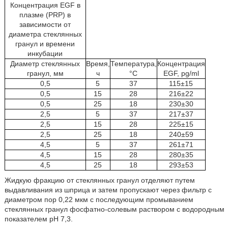
Концентрация EGF в
плазме (PRP) в
зависимости от
диаметра стеклянных
гранул и времени
инкубации
Диаметр стеклянных
Время,
Температура,
Концентрация
гранул, мм
ч
°C
EGF, pg/ml
0,5
5
37
115±15
0,5
15
28
216±22
0,5
25
18
230±30
2,5
5
37
217±37
2,5
15
28
225±15
2,5
25
18
240±59
4,5
5
37
261±71
4,5
15
28
280±35
4,5
25
18
293±53
Жидкую фракцию от стеклянных гранул отделяют путем
выдавливания из шприца и затем пропускают через фильтр с
диаметром пор 0,22 мкм с последующим промыванием
стеклянных гранул фосфатно-солевым раствором с водородным
показателем pH 7,3.