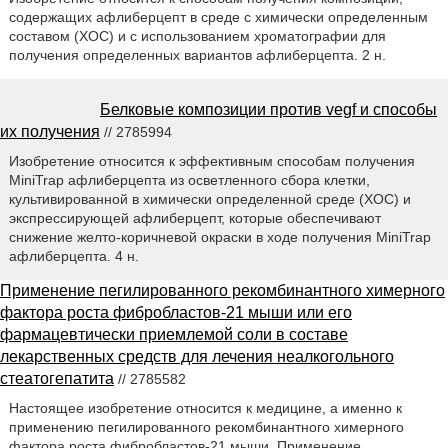
содержащих афлиберцепт в среде с химически определенным
составом (ХОС) и с использованием хроматографии для
получения определенных вариантов афлиберцепта. 2 н.
Белковые композиции против vegf и способы
их получения
// 2785994
Изобретение относится к эффективным способам получения
MiniTrap афлиберцепта из осветленного сбора клетки,
культивированной в химически определенной среде (ХОС) и
экспрессирующей афлиберцепт, которые обеспечивают
снижение желто-коричневой окраски в ходе получения MiniTrap
афлиберцепта. 4 н.
Применение пегилированного рекомбинантного химерного
фактора роста фибробластов-21 мыши или его
фармацевтически приемлемой соли в составе
лекарственных средств для лечения неалкогольного
стеатогепатита
// 2785582
Настоящее изобретение относится к медицине, а именно к
применению пегилированного рекомбинантного химерного
фактора роста фибробластов-21 мыши. Применение