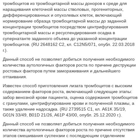
тромбоцитов из тромбоцитарной массы доноров к среде для
наращивания клеточной массы стволовых, прогениторных,
дифференцированных и опухолевых клеток, включающий
нормирование образца тромбоцитарной массы до заданной
концентрации тромбоцитов посредством центрифугирования
тромбоцитарной массы и ресуспендирования осадка в
супернатанте заданного объема до указанной концентрации
тромбоцитов. (RU 2648162 C2, кл. С12N5/071, опубл. 22.03.2018
г.).
Данный способ не позволяет добиться получения необходимого
количества аутологичных факторов роста по причине деструкции
ростовых факторов путем замораживания и дальнейшего
оттаивания.
Известен способ приготовления лизата тромбоцитов с высоким
содержанием факторов роста, включающий следующие этапы:
забор венозной крови пациента, оценка содержания тромбоцитов
с гранулами, центрифугирование крови и полученной плазмы, а
также удаление надосадка. (RU 2739515 C1, кл. A61K 35/19,
G01N 33/49, B01D 21/26, A61P 43/00, опубл. 25.12.2020 г.).
Данный способ не позволяет добиться получения необходимого
количества аутологичных факторов роста по причине отсутствия
этапов смешивания суспензии с последующим отделением