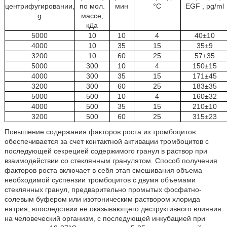
центрифугировании,
по мол.
мин
°C
EGF , pg/ml
g
массе,
кДа
5000
10
10
4
40±10
4000
10
35
15
35±9
3200
10
60
25
57±35
5000
300
10
4
150±15
4000
300
35
15
171±45
3200
300
60
25
183±35
5000
500
10
4
160±32
4000
500
35
15
210±10
3200
500
60
25
315±23
Повышение содержания факторов роста из тромбоцитов
обеспечивается за счет контактной активации тромбоцитов с
последующей секрецией содержимого гранул в раствор при
взаимодействии со стеклянным гранулятом. Способ получения
факторов роста включает в себя этап смешивания объема
необходимой суспензии тромбоцитов с двумя объемами
стеклянных гранул, предварительно промытых фосфатно-
солевым буфером или изотоническим раствором хлорида
натрия, впоследствии не оказывающего деструктивного влияния
на человеческий организм, с последующей инкубацией при