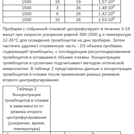
9
1500
15
19
1,57⋅10
9
1500
3
26
1,48⋅10
9
1500
6
26
1,42⋅10
9
1500
15
26
1,53⋅10
Пробирки с собранной плазмой центрифугируют в течение 3-19
минут при скорости ускорения равной 300-1500 g и температуре
12-26°C для осаждения тромбоцитов на дне пробирки. Затем
частично удаляют плазменную часть - 2/3 объема пробирки,
содержащей тромбоциты, с последующим ресуспендированием
тромбоцитов в оставшемся объеме плазмы. Концентрацию
тромбоцитов в суспензии подсчитывают методом оптической
микроскопии. В таблице 2 представлены данные о концентрации
тромбоцитов в плазме после применения разных режимов
второго центрифугирования.
Таблица 2
Концентрации
тромбоцитов в плазме
в зависимости от
режима второго
центрифугирования
(ускорение, время,
температура)