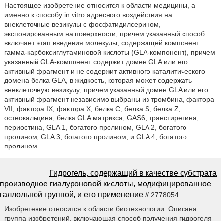
Настоящее изобретение относится к области медицины, а
именно к способу in vitro адресного воздействия на
внеклеточные везикулы с фосфатидилсерином,
экспонированным на поверхности, причем указанный способ
включает этап введения молекулы, содержащей компонент
гамма-карбоксиглутаминовой кислоты (GLA-компонент), причем
указанный GLA-компонент содержит домен GLA или его
активный фрагмент и не содержит активного каталитического
домена белка GLA, в жидкость, которая может содержать
внеклеточную везикулу; причем указанный домен GLA или его
активный фрагмент независимо выбраны из тромбина, фактора
VII, фактора IX, фактора X, белка C, белка S, белка Z,
остеокальцина, белка GLA матрикса, GAS6, транстиретина,
периостина, GLA 1, богатого пролином, GLA 2, богатого
пролином, GLA 3, богатого пролином, и GLA 4, богатого
пролином.
Гидрогель, содержащий в качестве субстрата
производное гиалуроновой кислоты, модифицированное
галлольной группой, и его применение
// 2778054
Изобретение относится к области биотехнологии. Описана
группа изобретений, включающая способ получения гидрогеля