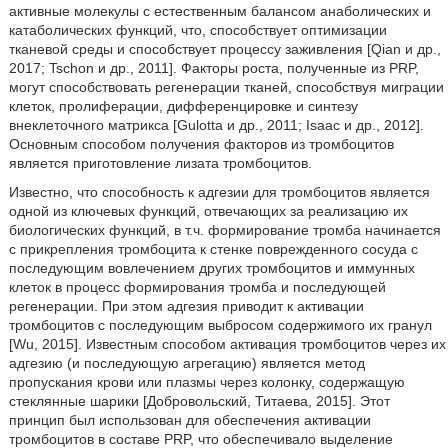
активные молекулы с естественным балансом анаболических и
катаболических функций, что, способствует оптимизации
тканевой среды и способствует процессу заживления [Qian и др.,
2017; Tschon и др., 2011]. Факторы роста, полученные из PRP,
могут способствовать регенерации тканей, способствуя миграции
клеток, пролиферации, дифференцировке и синтезу
внеклеточного матрикса [Gulotta и др., 2011; Isaac и др., 2012].
Основным способом получения факторов из тромбоцитов
является приготовление лизата тромбоцитов.
Известно, что способность к адгезии для тромбоцитов является
одной из ключевых функций, отвечающих за реализацию их
биологических функций, в т.ч. формирование тромба начинается
с прикрепления тромбоцита к стенке поврежденного сосуда с
последующим вовлечением других тромбоцитов и иммунных
клеток в процесс формирования тромба и последующей
регенерации. При этом адгезия приводит к активации
тромбоцитов с последующим выбросом содержимого их гранул
[Wu, 2015]. Известным способом активация тромбоцитов через их
адгезию (и последующую агрегацию) является метод
пропускания крови или плазмы через колонку, содержащую
стеклянные шарики [Добровольский, Титаева, 2015]. Этот
принцип был использован для обеспечения активации
тромбоцитов в составе PRP, что обеспечивало выделение