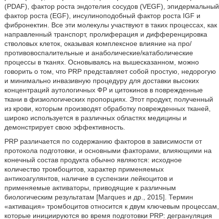
(PDAF), фактор роста эндотелия сосудов (VEGF), эпидермальный
фактор роста (EGF), инсулиноподобный фактор роста IGF и
фибронектин. Все эти молекулы участвуют в таких процессах, как
направленный транспорт, пролиферация и дифференцировка
стволовых клеток, оказывая комплексное влияние на про/
противовоспалительные и анаболические/катаболические
процессы в тканях. Основываясь на вышесказанном, можно
говорить о том, что PRP представляет собой простую, недорогую
и минимально инвазивную процедуру для доставки высоких
концентраций аутологичных ФР и цитокинов в поврежденные
ткани в физиологических пропорциях. Этот продукт, полученный
из крови, которым производят обработку поврежденных тканей,
широко используется в различных областях медицины и
демонстрирует свою эффективность.
PRP различается по содержанию факторов в зависимости от
протокола подготовки, и основными факторами, влияющими на
конечный состав продукта обычно являются: исходное
количество тромбоцитов, характер применяемых
антикоагулянтов, наличие в суспензии лейкоцитов и
применяемые активаторы, приводящие к различным
биологическим результатам [Marques и др., 2015]. Термин
«активация» тромбоцитов относится к двум ключевым процессам,
которые инициируются во время подготовки PRP: дегрануляция