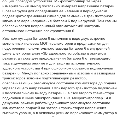
общим проводом устройства. Микроконтроллер 14 через
измерительный выход постоянно измеряет напряжение батареи
6 без нагрузки для определения ее наличия и периодически
подает кратковременный сигнал для замыкания транзисторного
ключа и замера напряжения батареи 6 под нагрузкой. Тем самым
обеспечивается непрерывный автоматический контроль
автономного источника электропитания 6.
Узел коммутации батареи 8 выполнен в виде двух встречно
включенных полевых МОП-транзисторов и предназначен для
подключения положительного вывода батареи 6 к внутренней
шине электропитания +3В адресного устройства в активном
режиме, а также для предохранения батареи 6 от втекающего
тока в дежурном режиме и для защиты исполнительного
адресного устройства 4 при ошибочном обратном подключении
батареи 6. Между попарно соединенными истоками и затворами
транзисторов включен подтягивающий резистор,
обеспечивающий разомкнутое состояние коммутатора до подачи
управляющего напряжения. Сток первого транзистора подключен
к положительному выводу батареи 6, а сток второго транзистора
подключен к шине электропитания +3В. Микроконтроллер 14 в
дежурном режиме работы удерживает разомкнутое состояние
коммутатора подачей на затворы транзисторов напряжения
высокого уровня, а в активном режиме переключает коммутатор в