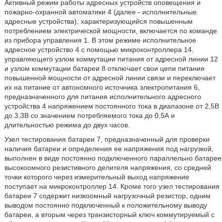
Активный режим работы адресных устройств оповещения и
пожарно-охранной автоматики 4 (далее - исполнительные
адресные устройства), характеризующийся повышенным
потреблением электрической мощности, включается по команде
из прибора управления 1. В этом режиме исполнительное
адресное устройство 4 с помощью микроконтроллера 14,
управляющего узлом коммутации питания от адресной линии 12
и узлом коммутации батареи 8 отключает свои цепи питания
повышенной мощности от адресной линии связи и переключает
их на питание от автономного источника электропитания 6,
предназначенного для питания исполнительного адресного
устройства 4 напряжением постоянного тока в диапазоне от 2,5В
до 3,3В со значением потребляемого тока до 0,5А и
длительностью режима до двух часов.
Узел тестирования батареи 7, предназначенный для проверки
наличия батареи и определения ее напряжения под нагрузкой,
выполнен в виде постоянно подключенного параллельно батарее
высокоомного резистивного делителя напряжения, со средней
точки которого через измерительный выход напряжение
поступает на микроконтроллер 14. Кроме того узел тестирования
батареи 7 содержит низкоомный нагрузочный резистор, одним
выводом постоянно подключенный к положительному выводу
батареи, а вторым через транзисторный ключ коммутируемый с