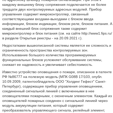
каждому внешнему блоку сопряжения подключается не более
тридцати двух контролируемых адресных модулей. Прибор
управления содержит микроконтроллер, связанный
соответствующими входами-выходами с блоком ввода
информации, блоком индикации, блоком реле, блоком питания. А
каждый внешний блок сопряжения также содержит
микроконтроллер и блок питания (см. на сайте http://www1.fips.ru/
в разделе Открытые реестры - на 20.09.2021 г.).
Недостатками вышеописанной системы является ее сложность и
ограниченность пространства контролируемых зон.
Использование большого количества программируемых
функциональных блоков усложняет обслуживание системы,
снижает ее надежность и увеличивает себестоимость.
Известно устройство оповещения о пожаре, описанное в патенте
РФ №86777 на полезную модель (МПК G08B 17/103, опубл.
10.09.2009, патентообладатель ООО "Холдинг Гефест" Санкт-
Петербург), содержащее прибор управления оповещением,
соединенный сигнальной линией с включенными в нее
оповещателями пожарными, с оконечным элементом. Каждый из
оповещателей пожарных соединен с сигнальной линией через
модуль аккумуляции питания, который содержит
преобразователь управляющего сигнала, релейный элемент,