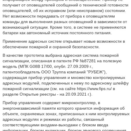
получает от оповещателей сообщений о технической готовности
оповещателей, об их исправном (или неисправном) состоянии.
Нет возможности передавать от прибора к оповещателям
команды для выполнения разных оповещений в зависимости от
возникающей ситуации. Кроме того, в системе не применяются
батареи как автономный источник постоянного питания.
Применение адресных систем открывает новые возможности в
обеспечении пожарной и охранной безопасности.
В качестве прототипа выбрана адресная система пожарной
сигнализации, описанная в патенте РФ №87281 на полезную
модель (МПК G08B 17/00, опубл. 27.09.2009 г.,
патентообладатель ООО Труппа компаний "РУБЕЖ"),
содержащая прибор управления и множество контролируемых
адресных модулей, подключенных к нему по адресному шлейфу
пожарной сигнализации (см. на сайте https://www.fips.ru/ в
разделе Открытые реестры - на 20.09.2021 г.).
Прибор управления содержит микроконтроллер, в
энергонезависимой памяти которого хранится информация об
объекте, охраняемых зонах, приписанных к ним контролируемых
адресных модулях и режимах их работы, связанный
соответствующими входами-выходами с блоком ввода
информации, блоком индикации, блоком звукового оповещения,