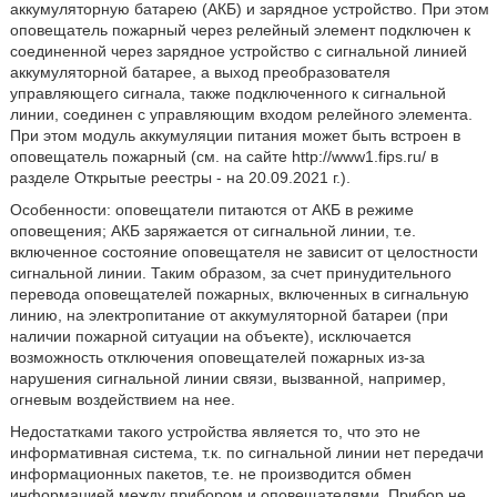
аккумуляторную батарею (АКБ) и зарядное устройство. При этом
оповещатель пожарный через релейный элемент подключен к
соединенной через зарядное устройство с сигнальной линией
аккумуляторной батарее, а выход преобразователя
управляющего сигнала, также подключенного к сигнальной
линии, соединен с управляющим входом релейного элемента.
При этом модуль аккумуляции питания может быть встроен в
оповещатель пожарный (см. на сайте http://www1.fips.ru/ в
разделе Открытые реестры - на 20.09.2021 г.).
Особенности: оповещатели питаются от АКБ в режиме
оповещения; АКБ заряжается от сигнальной линии, т.е.
включенное состояние оповещателя не зависит от целостности
сигнальной линии. Таким образом, за счет принудительного
перевода оповещателей пожарных, включенных в сигнальную
линию, на электропитание от аккумуляторной батареи (при
наличии пожарной ситуации на объекте), исключается
возможность отключения оповещателей пожарных из-за
нарушения сигнальной линии связи, вызванной, например,
огневым воздействием на нее.
Недостатками такого устройства является то, что это не
информативная система, т.к. по сигнальной линии нет передачи
информационных пакетов, т.е. не производится обмен
информацией между прибором и оповещателями. Прибор не