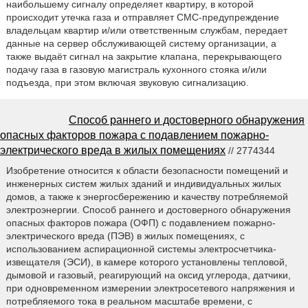
наибольшему сигналу определяет квартиру, в которой
происходит утечка газа и отправляет СМС-предупреждение
владельцам квартир и/или ответственным службам, передает
данные на сервер обслуживающей систему организации, а
также выдаёт сигнал на закрытие клапана, перекрывающего
подачу газа в газовую магистраль кухонного стояка и/или
подъезда, при этом включая звуковую сигнализацию.
Способ раннего и достоверного обнаружения
опасных факторов пожара с подавлением пожарно-
электрического вреда в жилых помещениях
// 2774344
Изобретение относится к области безопасности помещений и
инженерных систем жилых зданий и индивидуальных жилых
домов, а также к энергосбережению и качеству потребляемой
электроэнергии. Способ раннего и достоверного обнаружения
опасных факторов пожара (ОФП) с подавлением пожарно-
электрического вреда (ПЭВ) в жилых помещениях, с
использованием аспирационной системы электросчетчика-
извещателя (ЭСИ), в камере которого установлены тепловой,
дымовой и газовый, реагирующий на оксид углерода, датчики,
при одновременном измерении электросетевого напряжения и
потребляемого тока в реальном масштабе времени, с