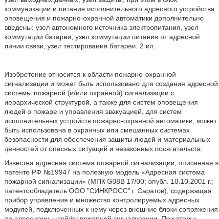
коммуникации и питания исполнительного адресного устройства
оповещения и пожарно-охранной автоматики дополнительно
введены: узел автономного источника электропитания, узел
коммутации батареи, узел коммутации питания от адресной
линии связи, узел тестирования батареи. 2 ил.
Изобретение относится к области пожарно-охранной
сигнализации и может быть использовано для создания адресной
системы пожарной (и/или охранной) сигнализации с
иерархической структурой, а также для систем оповещения
людей о пожаре и управления эвакуацией, для систем
исполнительных устройств пожарно-охранной автоматики, может
быть использована в охранных или смешанных системах
безопасности для обеспечения защиты людей и материальных
ценностей от опасных ситуаций и незаконных посягательств.
Известна адресная система пожарной сигнализации, описанная в
патенте РФ №19947 на полезную модель «Адресная система
пожарной сигнализации» (МПК G08B 17/00; опубл. 10.10.2001 г.;
патентообладатель ООО "СИНКРОСС" г. Саратов), содержащая
прибор управления и множество контролируемых адресных
модулей, подключенных к нему через внешние блоки сопряжения
по адресному шлейфу пожарной сигнализации. При этом к