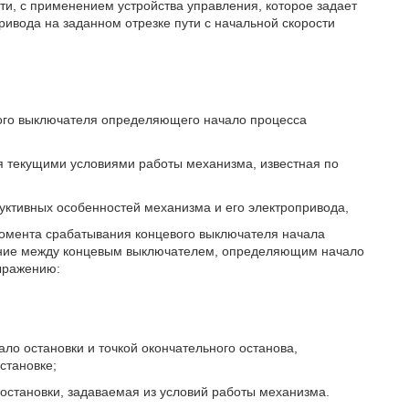
ти, с применением устройства управления, которое задает
ивода на заданном отрезке пути с начальной скорости
вого выключателя определяющего начало процесса
я текущими условиями работы механизма, известная по
уктивных особенностей механизма и его электропривода,
момента срабатывания концевого выключателя начала
ояние между концевым выключателем, определяющим начало
выражению:
о остановки и точкой окончательного останова,
становке;
остановки, задаваемая из условий работы механизма.