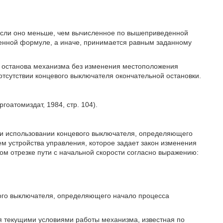
если оно меньше, чем вычисленное по вышеприведенной
енной формуле, а иначе, принимается равным заданному
о останова механизма без изменения местоположения
тсутствии концевого выключателя окончательной остановки.
гоатомиздат, 1984, стр. 104).
и использовании концевого выключателя, определяющего
ем устройства управления, которое задает закон изменения
м отрезке пути с начальной скорости согласно выражению:
ого выключателя, определяющего начало процесса
я текущими условиями работы механизма, известная по