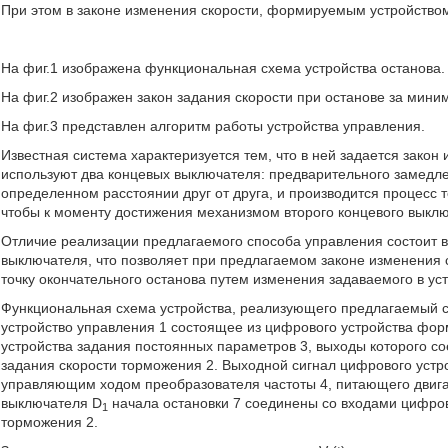
При этом в законе изменения скорости, формируемым устройство
На фиг.1 изображена функциональная схема устройства останова.
На фиг.2 изображен закон задания скорости при останове за мини
На фиг.3 представлен алгоритм работы устройства управления.
Известная система характеризуется тем, что в ней задается зако
используют два концевых выключателя: предварительного замедле
определенном расстоянии друг от друга, и производится процесс 
чтобы к моменту достижения механизмом второго концевого выключ
Отличие реализации предлагаемого способа управления состоит в 
выключателя, что позволяет при предлагаемом законе изменения
точку окончательного останова путем изменения задаваемого в ус
Функциональная схема устройства, реализующего предлагаемый сп
устройство управления 1 состоящее из цифрового устройства фо
устройства задания постоянных параметров 3, выходы которого 
задания скорости торможения 2. Выходной сигнал цифрового устро
управляющим ходом преобразователя частоты 4, питающего двигат
выключателя D
начала остановки 7 соединены со входами цифро
1
торможения 2.