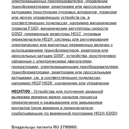
электромашинных преобразователей; управление
трансформаторами, реакторами или дроссельными
катушками (конструкции пусковых аппаратов, тормозов
или других управляющих устройств см. в
соответствующих подклассах, например механические
тормоза F16D, механические регуляторы скорости
G05D; переменные резисторы H01C; пусковые
переключатели H01H; системы для регулирования
электрических или магнитных переменных величин с
использованием трансформаторов, реакторов или
дроссельных катушек G05F; устройства, конструктивно
связанные с электрическими двигателями,
генераторами, электромашинными преобразователями,
трансформаторами, реакторами или дроссельными
катушками, см. в соответствующих подклассах,
например H01F,H02K; соединение или управление
H01H7/00
- Устройства для получения заданной
выдержки времени между началом процесса
переключения и размыканием или замыканием
контактов (реле времени и переключатели,
срабатывающие по временной программе H01H 43/00)
Владельцы патента RU 2790860: