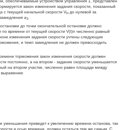
нии, обеспечиваемый устройством управления 1, представлен
формируется закон изменения задания скорости, показанный
а с текущей начальной скорости V
до нулевой за
H
у замедления
а
.
3
остановки до точки окончательной остановки должно
 по времени от текущей скорости V(t)n численно равный
аконе изменения задания скорости учтены следующие
торможения, и темп замедления не должен превосходить
ремени торможения закон изменения скорости должен
рости постоянно, а на втором - задание скорости уменьшается
нный на втором участке, численно равен площади между
по выражению
ее уменьшения приведет к увеличению времени останова, так
орости и осью времени, должен остаться тем же самым. С