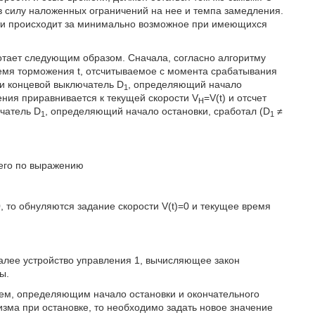
в силу наложенных ограничений на нее и темпа замедления.
сти происходит за минимально возможное при имеющихся
отает следующим образом. Сначала, согласно алгоритму
ремя торможения t, отсчитываемое с момента срабатывания
ли концевой выключатель D
, определяющий начало
1
ения приравнивается к текущей скорости V
=V(t) и отсчет
H
ючатель D
, определяющий начало остановки, сработал (D
≠
1
1
чего по выражению
0, то обнуляются задание скорости V(t)=0 и текущее время
лее устройство управления 1, вычисляющее закон
ы.
ем, определяющим начало остановки и окончательного
зма при остановке, то необходимо задать новое значение