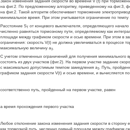
Закон изменения задания скорости во времени V (t) при торможе
на фиг.2. По предложенному алгоритму, приведенному на фиг.3, 
на фиг.2. Такой алгоритм обеспечивает торможение электропривод
минимальное время. При этом учитывается ограничение по темп
Расстояние S
от концевого выключателя, определяющего начало 
T
численно равняться тормозному пути, определяемому как интеграл
площади между графиком скорости и осью времени. При этом в з
ограничения: скорость V(t) не должна увеличиваться в процессе 
максимальную величину а
.
3
С учетом отмеченных ограничений для получения минимального в
состоять из двух участков (фиг.2). На первом участке задание ско
с максимально допустимым темпом замедления а
. Путь, пройде
3
графиком задания скорости V(t) и осью времени, и вычисляется 
соответственно путь, пройденный на первом участке, равен
а время прохождения первого участка
Любое отклонение закона изменения задания скорости в сторону 
как тормозной путь, численно равный площади между графиком ск