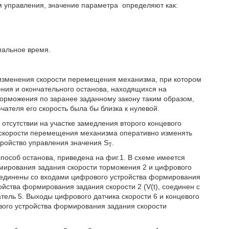
м управления, значение параметра
определяют как:
мальное время.
н изменения скорости перемещения механизма, при котором
ния и окончательного останова, находящихся на
торможения по заранее заданному закону таким образом,
ателя его скорость была бы близка к нулевой.
отсутствии на участке замедления второго концевого
 скорости перемещения механизма оперативно изменять
тройство управления значения S
.
T
особ останова, приведена на фиг.1. В схеме имеется
рмирования задания скорости торможения 2 и цифрового
соединены со входами цифрового устройства формирования
йства формирования задания скорости 2 (V(t), соединен с
ель 5. Выходы цифрового датчика скорости 6 и концевого
вого устройства формирования задания скорости