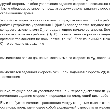
другой стороны, любое увеличение задания скорости невозможно 
Таким образом, останов по предлагаемому закону задания скоро
ограничениях время.
Устройство управления остановом по предлагаемому способу раб
работы устройства управления 1 (фиг.3) определяется текущее в
концевого выключателя D
, определяющего начало остановки. Ес
1
остановки, еще не сработал (D
=0), то начальная скорость замедл
1
времени торможения не начинается, т.е. t=0. Если конечный выкл
0), то согласно выражению
вычисляется время движения механизма со скоростью V
, после 
H
вычисляется заданная скорость V(t). Если заданная скорость V(t)<
торможения
Иначе, текущее время увеличивается на интервал дискретности
Да
изменения задания скорости, переходит на следующий цикл работ
Если требуется изменить расстояние между концевым выключател
останова, представляющее собой задаваемый отрезок пути механи