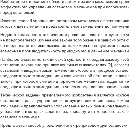
Изобретение относится к области автоматизации механизмов сред
эффективного управления остановом механизмов при использован
перед остановкой.
Известен способ управления остановом механизма с электроприво
которых дает сигнал на предварительное замедление до пониженной
Недостатком данного технического решения является отсутствие ус
не предполагается изменение закона торможения в зависимости о
не предполагается использование максимально допустимого темпа
возможная производительность приводимого в движение механизм
Наиболее близким по технической сущности к предлагаемому изо
остановки механизма при двух конечных выключателях [2], соглас
остановки и вводится закон изменения скорости в процессе остан
предварительного замедления и окончательной остановки, задав
закону, при котором сигнал на торможение механизма подается н
предварительного замедления, а через определенное время, зави
Технической задачей предлагаемого изобретения является исключ
остановки с целью упрощения конструкции, снижения числа комп
этой задачи предполагает использование новых функциональных 
управления, в которых задается величина пути от концевого выкл
останова механизма.
Предлагается способ управления электроприводом для остановки