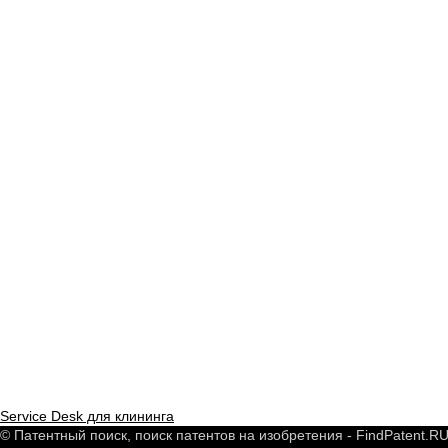
Service Desk для клининга
© Патентный поиск, поиск патентов на изобретения - FindPatent.R