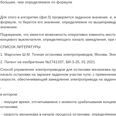
большее, чем определяемое по формуле
Для этого в алгоритме (фиг.3) проверяется заданное значение
и, 
формуле, то берется его значение, определяемое по вышепривед
значению.
Подчеркнем, что имеется возможность оперативно изменять мест
концевого выключателя, определяющего начало замедления, при о
СПИСОК ЛИТЕРАТУРЫ
1. Марголин Ш.М. Точная остановка электроприводов, Москва, Энер
2. Патент на изобретение №2741337, БИ-3-25, 01.2021.
Способ управления электроприводом для остановки механизма пр
начало остановки на заранее заданном участке пути, с применени
скорости, обеспечивающий замедление электропривода на заданно
,
в котором:
- текущее время, отсчитываемое с момента срабатывания концев
остановки;
- скорость механизма в начале процесса остановки, определяема