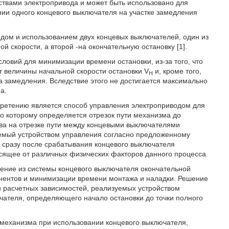
ствами электропривода и может быть использовано для
ии одного концевого выключателя на участке замедления
дом и использованием двух концевых выключателей, один из
 скорости, а второй -на окончательную остановку [1].
ловий для минимизации времени остановки, из-за того, что
т величины начальной скорости остановки V
и, кроме того,
H
 замедления. Вследствие этого не достигается максимально
а.
бретению является способ управления электроприводом для
но которому определяется отрезок пути механизма до
ова на отрезке пути между концевыми выключателями
аемый устройством управления согласно предложенному
е сразу после срабатывания концевого выключателя
сящее от различных физических факторов данного процесса.
ение из системы концевого выключателя окончательной
онентов и минимизации времени монтажа и наладки. Решение
и расчетных зависимостей, реализуемых устройством
ючателя, определяющего начало остановки до точки полного
 механизма при использовании концевого выключателя,