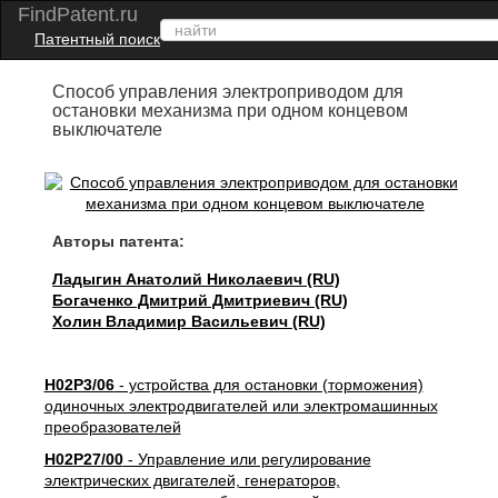
FindPatent.ru
Патентный поиск
Способ управления электроприводом для
остановки механизма при одном концевом
выключателе
Авторы патента:
Ладыгин Анатолий Николаевич (RU)
Богаченко Дмитрий Дмитриевич (RU)
Холин Владимир Васильевич (RU)
H02P3/06
- устройства для остановки (торможения)
одиночных электродвигателей или электромашинных
преобразователей
H02P27/00
- Управление или регулирование
электрических двигателей, генераторов,