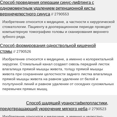
Способ проведения операции синус-лифтинга с
одномоментным удалением ретенционной кисты
верхнечелюстного синуса
// 2790553
Изобретение относится к медицине, а частности к хирургической
стоматологии. Пациенту в дооперационном периоде проводят
компьютерную томографию головы и сканирования верхнего
зубного ряда.
Способ формирования одноствольной кишечной
стомы
// 2790526
Изобретение относится к медицине, а именно к колоректальной
хирургии. Стомальный канал создают сквозь передний листок
влагалища прямой мышцы живота, толщу прямой мышцы
живота при сохранении целостности заднего листка влагалища
прямой мышцы живота на равном удалении от белой и
полулунной линий и равном удалении от соседних сухожильных
перемычек прямых мышц.
Способ щадящей ураностафилопластики,
предотвращающий укорочение мягкого неба
// 2790523
Изобретение относится к медицине, а именно к челюстно-