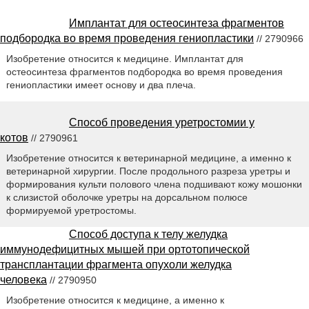
Имплантат для остеосинтеза фрагментов
подбородка во время проведения гениопластики
// 2790966
Изобретение относится к медицине. Имплантат для
остеосинтеза фрагментов подбородка во время проведения
гениопластики имеет основу и два плеча.
Способ проведения уретростомии у
котов
// 2790961
Изобретение относится к ветеринарной медицине, а именно к
ветеринарной хирургии. После продольного разреза уретры и
формирования культи полового члена подшивают кожу мошонки
к слизистой оболочке уретры на дорсальном полюсе
формируемой уретростомы.
Способ доступа к телу желудка
иммунодефицитных мышей при ортотопической
трансплантации фрагмента опухоли желудка
человека
// 2790950
Изобретение относится к медицине, а именно к