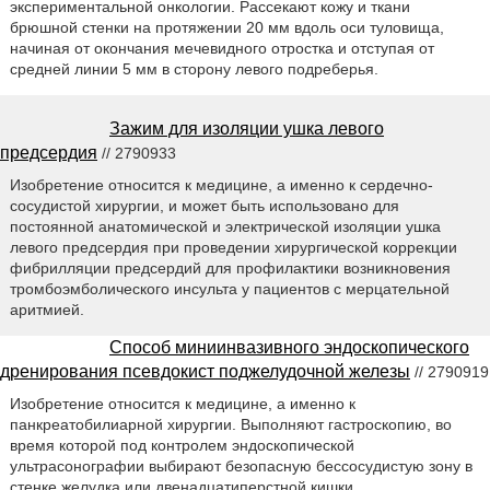
экспериментальной онкологии. Рассекают кожу и ткани
брюшной стенки на протяжении 20 мм вдоль оси туловища,
начиная от окончания мечевидного отростка и отступая от
средней линии 5 мм в сторону левого подреберья.
Зажим для изоляции ушка левого
предсердия
// 2790933
Изобретение относится к медицине, а именно к сердечно-
сосудистой хирургии, и может быть использовано для
постоянной анатомической и электрической изоляции ушка
левого предсердия при проведении хирургической коррекции
фибрилляции предсердий для профилактики возникновения
тромбоэмболического инсульта у пациентов с мерцательной
аритмией.
Способ миниинвазивного эндоскопического
дренирования псевдокист поджелудочной железы
// 2790919
Изобретение относится к медицине, а именно к
панкреатобилиарной хирургии. Выполняют гастроскопию, во
время которой под контролем эндоскопической
ультрасонографии выбирают безопасную бессосудистую зону в
стенке желудка или двенадцатиперстной кишки.