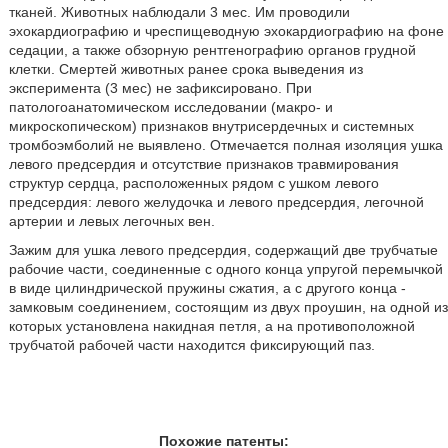
тканей. Животных наблюдали 3 мес. Им проводили
эхокардиографию и чреспищеводную эхокардиографию на фоне
седации, а также обзорную рентгенографию органов грудной
клетки. Смертей животных ранее срока выведения из
эксперимента (3 мес) не зафиксировано. При
патологоанатомическом исследовании (макро- и
микроскопическом) признаков внутрисердечных и системных
тромбоэмболий не выявлено. Отмечается полная изоляция ушка
левого предсердия и отсутствие признаков травмирования
структур сердца, расположенных рядом с ушком левого
предсердия: левого желудочка и левого предсердия, легочной
артерии и левых легочных вен.
Зажим для ушка левого предсердия, содержащий две трубчатые
рабочие части, соединенные с одного конца упругой перемычкой
в виде цилиндрической пружины сжатия, а с другого конца -
замковым соединением, состоящим из двух проушин, на одной из
которых установлена накидная петля, а на противоположной
трубчатой рабочей части находится фиксирующий паз.
Похожие патенты: