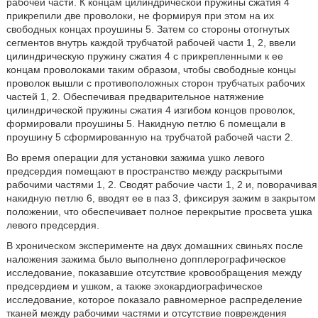
рабочей части. К концам цилиндрической пружины сжатия 4
прикрепили две проволоки, не формируя при этом на их
свободных концах проушины 5. Затем со стороны отогнутых
сегментов внутрь каждой трубчатой рабочей части 1, 2, ввели
цилиндрическую пружину сжатия 4 с прикрепленными к ее
концам проволоками таким образом, чтобы свободные концы
проволок вышли с противоположных сторон трубчатых рабочих
частей 1, 2. Обеспечивая предварительное натяжение
цилиндрической пружины сжатия 4 изгибом концов проволок,
формировали проушины 5. Накидную петлю 6 помещали в
проушину 5 сформированную на трубчатой рабочей части 2.
Во время операции для установки зажима ушко левого
предсердия помещают в пространство между раскрытыми
рабочими частями 1, 2. Сводят рабочие части 1, 2 и, поворачивая
накидную петлю 6, вводят ее в паз 3, фиксируя зажим в закрытом
положении, что обеспечивает полное перекрытие просвета ушка
левого предсердия.
В хроническом эксперименте на двух домашних свиньях после
наложения зажима было выполнено допплерографическое
исследование, показавшие отсутствие кровообращения между
предсердием и ушком, а также эхокардиографическое
исследование, которое показало равномерное распределение
тканей между рабочими частями и отсутствие повреждения