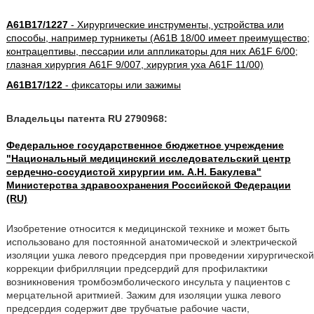
A61B17/1227
- Хирургические инструменты, устройства или
способы, например турникеты (A61B 18/00 имеет преимущество;
контрацептивы, пессарии или аппликаторы для них A61F 6/00;
глазная хирургия A61F 9/007, хирургия уха A61F 11/00)
A61B17/122
- фиксаторы или зажимы
Владельцы патента RU 2790968:
Федеральное государственное бюджетное учреждение
"Национальный медицинский исследовательский центр
сердечно-сосудистой хирургии им. А.Н. Бакулева"
Министерства здравоохранения Российской Федерации
(RU)
Изобретение относится к медицинской технике и может быть
использовано для постоянной анатомической и электрической
изоляции ушка левого предсердия при проведении хирургической
коррекции фибрилляции предсердий для профилактики
возникновения тромбоэмболического инсульта у пациентов с
мерцательной аритмией. Зажим для изоляции ушка левого
предсердия содержит две трубчатые рабочие части,