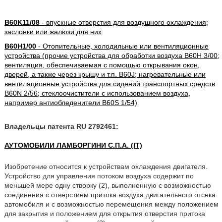
B60K11/08
- впускные отверстия для воздушного охлаждения;
заслонки или жалюзи для них
B60H1/00
- Отопительные, холодильные или вентиляционные
устройства (прочие устройства для обработки воздуха B60H 3/00;
вентиляция, обеспечиваемая с помощью открывания окон,
дверей, а также через крышу и т.п. B60J; нагревательные или
вентиляционные устройства для сидений транспортных средств
B60N 2/56; стеклоочистители с использованием воздуха,
например антиобледенители B60S 1/54)
Владельцы патента RU 2792461:
АУТОМОБИЛИ ЛАМБОРГИНИ С.П.А. (IT)
Изобретение относится к устройствам охлаждения двигателя.
Устройство для управления потоком воздуха содержит по
меньшей мере одну створку (2), выполненную с возможностью
соединения с отверстием притока воздуха двигательного отсека
автомобиля и с возможностью перемещения между положением
для закрытия и положением для открытия отверстия притока