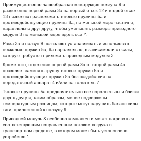
Преимущественно чашеобразная конструкция ползуна 9 и
разделение первой рамы 3а на первый отсек 12 и второй отсек
13 позволяют расположить тяговые пружины 5а и
противодействующие пружины 8а, по меньшей мере частично,
параллельно друг другу, чтобы уменьшить размеры приводного
модуля 3 по меньшей мере вдоль оси Y.
Рама 3а и ползун 9 позволяют устанавливать и использовать
несколько пружин 5а, 8а параллельно, в зависимости от силы,
которую требуется приложить приводным модулем 3.
Кроме того, отделение первой рамы 3a от второй рамы 4a
позволяет заменять группу тяговых пружин 5a и
противодействующих пружин 8a без воздействия на
передаточный аппарат 4 и/или на толкатель 7.
Тяговые пружины 5а предпочтительно все параллельны и близки
друг к другу и, таким образом, менее подвержены
температурным разницам, которые могут нарушить баланс силы
тяги, приложенной к ползуну 9.
Приводной модуль 3 особенно компактен и может нагреваться
соответствующим направленным потоком воздуха в
транспортном средстве, в котором может быть установлено
устройство 1.