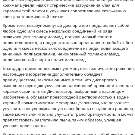
крахмала увеличивают стерические затруднения клея для
керамической плитки и улучшают сопротивление скольжению
клея для керамической плитки.
Кроме того, вышеупомянутый диспергатор представляет собой
любое одно или смесь нескольких соединений из ряда,
включающего полиакриламид, поливиниловый спирт и
полиэтиленоксид, и предпочтительно представляет собой любое
одно или смесь нескольких соединений из ряда, включающего
анионный полиакриламид, неионогенный полиакриламид,
поливиниловый спирт и полиэтиленоксид.
Благодаря применению вышеупомянутого технического решения,
настоящее изобретение дополнительно обладает
преимуществом, заключающимся в том, что диспергатор
выполняет функцию улучшения адгезионной прочности клея для
керамической плитки. Диспергатор, выбранный в настоящем
изобретении, обладает превосходной растворимостью в воде и
хорошей совместимостью с эфиром целлюлозы, что позволяет
улучшить водоудерживающую способность связующего раствора,
также может значительно улучшить транспортируемость, и может
препятствовать разлетанию пыли, таким образом, улучшая
условия производства.
Кроме того, реологический агент представляет собой любое одно