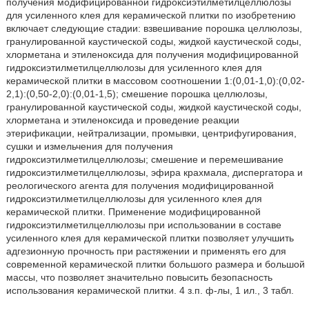
получения модифицированной гидроксиэтилметилцеллюлозы
для усиленного клея для керамической плитки по изобретению
включает следующие стадии: взвешивание порошка целлюлозы,
гранулированной каустической соды, жидкой каустической соды,
хлорметана и этиленоксида для получения модифицированной
гидроксиэтилметилцеллюлозы для усиленного клея для
керамической плитки в массовом соотношении 1:(0,01-1,0):(0,02-
2,1):(0,50-2,0):(0,01-1,5); смешение порошка целлюлозы,
гранулированной каустической соды, жидкой каустической соды,
хлорметана и этиленоксида и проведение реакции
этерификации, нейтрализации, промывки, центрифугирования,
сушки и измельчения для получения
гидроксиэтилметилцеллюлозы; смешение и перемешивание
гидроксиэтилметилцеллюлозы, эфира крахмала, диспергатора и
реологического агента для получения модифицированной
гидроксиэтилметилцеллюлозы для усиленного клея для
керамической плитки. Применение модифицированной
гидроксиэтилметилцеллюлозы при использовании в составе
усиленного клея для керамической плитки позволяет улучшить
адгезионную прочность при растяжении и применять его для
современной керамической плитки большого размера и большой
массы, что позволяет значительно повысить безопасность
использования керамической плитки. 4 з.п. ф-лы, 1 ил., 3 табл.