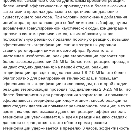
проблемы, связанные с более длительным временем реакции,
более низкой эффективностью производства и более высокими
затратами в пределах диапазона сопротивления давлению
существующего реактора. При условии исключения добавления
ингибитора, представляющего собой диметиловый эфир, путем
добавления гранулированной каустической соды, концентрация
щелочи в системе увеличивается, таким образом ускоряя
положительную реакцию, подавляя побочную реакцию, повышая
эффективность этерификации, снижая затраты и упрощая
стадию регенерации диметилового эфира. Кроме того, в
настоящем изобретении, реакцию этерификации проводят при
более высоком давлении 2.5 МПа; более того, реакцию проводят
на двух стадиях давления; на первой стадии, реакцию
этерификации проводят под давлением 1.8-2.0 МПа, что более
благоприятно для реагирования этиленоксида, и повышает
эффективность этерификации этиленоксидом; на второй стадии,
реакцию этерификации проводят под давлением 2.3-2.5 МПа, что
более благоприятно для реагирования хлорметана, и повышает
эффективность этерификации хлорметаном; способ реакции на
двух стадиях давления повышает равномерность реакции; в то же
время, вследствие высокого давления реакции, эффективность
этерификации увеличивается, и время реакции на двух стадиях
давления сокращается, так что общее время реакции
этерификации удерживается в пределах 3 часов, эффективность