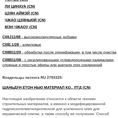
ЛИ ЦИНХУА (CN)
ЦЗЯН АЙМЭЙ (CN)
ЧЖАО ЦЗЯНЬЮЙ (CN)
МЭН ЧЖАОУ (CN)
C09J11/08
- высокомолекулярные добавки
C08L1/28
- алкиловые
C08B11/20
- обработка после этерификации, в том числе очистка
C08B11/08
- с оксилированными углеводородными радикалами;
сложные и простые эфиры или ацетали этих соединений
Владельцы патента RU 2793325:
ШАНЬДУН ЕТОН НЬЮ МАТЕРИАЛ КО., ЛТД (CN)
Настоящее изобретение относится к области техники
строительных материалов, а именно к модифицированной
гидроксиэтилметилцеллюлозе для усиленного клея для
керамической плитки, а также способу ее получения. Способ