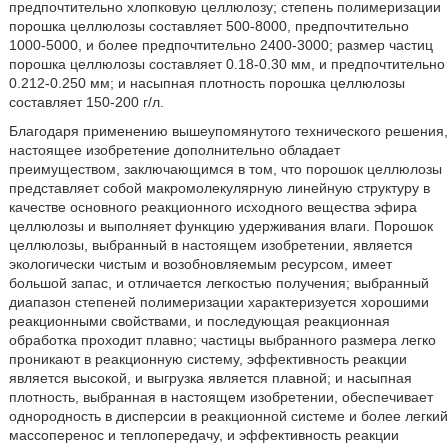
предпочтительно хлопковую целлюлозу; степень полимеризации
порошка целлюлозы составляет 500-8000, предпочтительно
1000-5000, и более предпочтительно 2400-3000; размер частиц
порошка целлюлозы составляет 0.18-0.30 мм, и предпочтительно
0.212-0.250 мм; и насыпная плотность порошка целлюлозы
составляет 150-200 г/л.
Благодаря применению вышеупомянутого технического решения,
настоящее изобретение дополнительно обладает
преимуществом, заключающимся в том, что порошок целлюлозы
представляет собой макромолекулярную линейную структуру в
качестве основного реакционного исходного вещества эфира
целлюлозы и выполняет функцию удерживания влаги. Порошок
целлюлозы, выбранный в настоящем изобретении, является
экологически чистым и возобновляемым ресурсом, имеет
большой запас, и отличается легкостью получения; выбранный
диапазон степеней полимеризации характеризуется хорошими
реакционными свойствами, и последующая реакционная
обработка проходит плавно; частицы выбранного размера легко
проникают в реакционную систему, эффективность реакции
является высокой, и выгрузка является плавной; и насыпная
плотность, выбранная в настоящем изобретении, обеспечивает
однородность в дисперсии в реакционной системе и более легкий
массоперенос и теплопередачу, и эффективность реакции