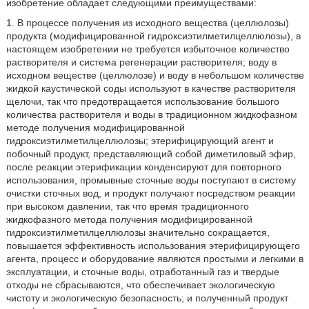
изобретение обладает следующими преимуществами:
1. В процессе получения из исходного вещества (целлюлозы)
продукта (модифицированной гидроксиэтилметилцеллюлозы), в
настоящем изобретении не требуется избыточное количество
растворителя и система регенерации растворителя; воду в
исходном веществе (целлюлозе) и воду в небольшом количестве
жидкой каустической соды используют в качестве растворителя
щелочи, так что предотвращается использование большого
количества растворителя и воды в традиционном жидкофазном
методе получения модифицированной
гидроксиэтилметилцеллюлозы; этерифицирующий агент и
побочный продукт, представляющий собой диметиловый эфир,
после реакции этерификации конденсируют для повторного
использования, промывные сточные воды поступают в систему
очистки сточных вод, и продукт получают посредством реакции
при высоком давлении, так что время традиционного
жидкофазного метода получения модифицированной
гидроксиэтилметилцеллюлозы значительно сокращается,
повышается эффективность использования этерифицирующего
агента, процесс и оборудование являются простыми и легкими в
эксплуатации, и сточные воды, отработанный газ и твердые
отходы не сбрасываются, что обеспечивает экологическую
чистоту и экологическую безопасность; и полученный продукт