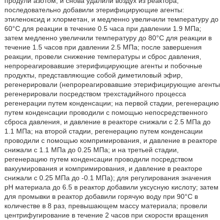
продули азотом, и снова удалили воздух из реактора;
последовательно добавили этерифицирующие агенты:
этиленоксид и хлорметан, и медленно увеличили температуру до
60°С для реакции в течение 0.5 часа при давлении 1.9 МПа;
затем медленно увеличили температуру до 80°С для реакции в
течение 1.5 часов при давлении 2.5 МПа; после завершения
реакции, провели снижение температуры и сброс давления,
непрореагировавшие этерифицирующие агенты и побочные
продукты, представляющие собой диметиловый эфир,
регенерировали (непрореагировавшие этерифицирующие агенты
регенерировали посредством трехстадийного процесса
регенерации путем конденсации; на первой стадии, регенерацию
путем конденсации проводили с помощью непосредственного
сброса давления, и давление в реакторе снижали с 2.5 МПа до
1.1 МПа; на второй стадии, регенерацию путем конденсации
проводили с помощью компримирования, и давление в реакторе
снижали с 1.1 МПа до 0.25 МПа; и на третьей стадии,
регенерацию путем конденсации проводили посредством
вакуумирования и компримирования, и давление в реакторе
снижали с 0.25 МПа до -0.1 МПа); для регулирования значения
рН материала до 6.5 в реактор добавили уксусную кислоту; затем
для промывки в реактор добавили горячую воду при 90°С в
количестве в 8 раз, превышающем массу материала; провели
центрифугирование в течение 2 часов при скорости вращения