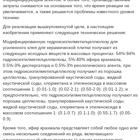
затраты снижаются на основании того, что время реакции не
увеличивается, а также решаются проблемы известного уровня
техники.
Для реализации вышеупомянутой цели, в настоящем
изобретении применяют следующее техническое решение:
Модифицированную гидроксиэтилметилцеллюлозу для
усиленного клея для керамической плитки получают из
следующих исходных веществ в массовых процентах: 54%-94%
гидроксиэтилметилцеллюлозы, 5%-40% эфира крахмала,
0.5%-3% диспергатора и 0.5%-3% реологического агента, при
этом гидроксиэтилметилцеллюлозу получают из порошка
целлюлозы, гранулированной каустической соды, жидкой
каустической соды, хлорметана и этиленоксида в массовом
соотношении 1: (0.01-1.0): (0.02-2.1): (0.50-2.0): (0.01-1.2); и
предпочтительно, что гидроксиэтилметилцеллюлозу получают из
порошка целлюлозы, гранулированной каустической соды,
жидкой каустической соды, хлорметана и этиленоксида в
массовом соотношении 1: (0.1-0.7): (0.1-1.0): (0.55-1.7): (0.05-
0.9).
Кроме того, эфир крахмала представляет собой любое одно или
смесь нескольких соединений из ряда, включающего
однозамещенный эфир крахмала (с одним заместителем,