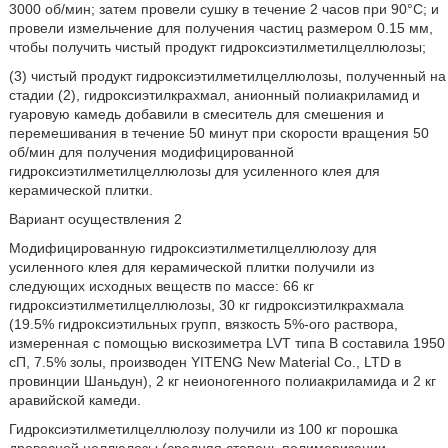
3000 об/мин; затем провели сушку в течение 2 часов при 90°С; и
провели измельчение для получения частиц размером 0.15 мм,
чтобы получить чистый продукт гидроксиэтилметилцеллюлозы;
(3) чистый продукт гидроксиэтилметилцеллюлозы, полученный на
стадии (2), гидроксиэтилкрахмал, анионный полиакриламид и
гуаровую камедь добавили в смеситель для смешения и
перемешивания в течение 50 минут при скорости вращения 50
об/мин для получения модифицированной
гидроксиэтилметилцеллюлозы для усиленного клея для
керамической плитки.
Вариант осуществления 2
Модифицированную гидроксиэтилметилцеллюлозу для
усиленного клея для керамической плитки получили из
следующих исходных веществ по массе: 66 кг
гидроксиэтилметилцеллюлозы, 30 кг гидроксиэтилкрахмала
(19.5% гидроксиэтильных групп, вязкость 5%-ого раствора,
измеренная с помощью вискозиметра LVT типа В составила 1950
сП, 7.5% золы, производен YITENG New Material Co., LTD в
провинции Шаньдун), 2 кг неионогенного полиакриламида и 2 кг
аравийской камеди.
Гидроксиэтилметилцеллюлозу получили из 100 кг порошка