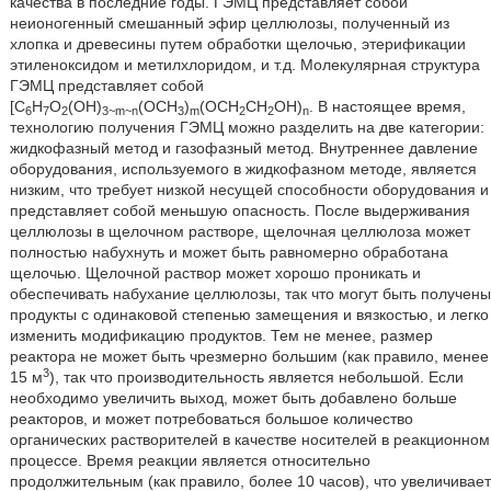
качества в последние годы. ГЭМЦ представляет собой
неионогенный смешанный эфир целлюлозы, полученный из
хлопка и древесины путем обработки щелочью, этерификации
этиленоксидом и метилхлоридом, и т.д. Молекулярная структура
ГЭМЦ представляет собой
[C
H
O
(OH)
(OCH
)
(OCH
CH
OH)
. В настоящее время,
6
7
2
3~m~n
3
m
2
2
n
технологию получения ГЭМЦ можно разделить на две категории:
жидкофазный метод и газофазный метод. Внутреннее давление
оборудования, используемого в жидкофазном методе, является
низким, что требует низкой несущей способности оборудования и
представляет собой меньшую опасность. После выдерживания
целлюлозы в щелочном растворе, щелочная целлюлоза может
полностью набухнуть и может быть равномерно обработана
щелочью. Щелочной раствор может хорошо проникать и
обеспечивать набухание целлюлозы, так что могут быть получены
продукты с одинаковой степенью замещения и вязкостью, и легко
изменить модификацию продуктов. Тем не менее, размер
реактора не может быть чрезмерно большим (как правило, менее
3
15 м
), так что производительность является небольшой. Если
необходимо увеличить выход, может быть добавлено больше
реакторов, и может потребоваться большое количество
органических растворителей в качестве носителей в реакционном
процессе. Время реакции является относительно
продолжительным (как правило, более 10 часов), что увеличивает