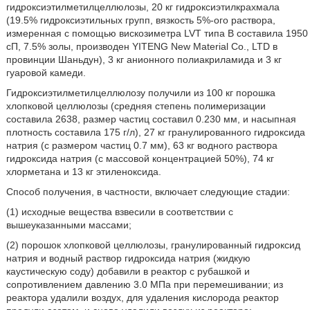
гидроксиэтилметилцеллюлозы, 20 кг гидроксиэтилкрахмала
(19.5% гидроксиэтильных групп, вязкость 5%-ого раствора,
измеренная с помощью вискозиметра LVT типа В составила 1950
сП, 7.5% золы, производен YITENG New Material Co., LTD в
провинции Шаньдун), 3 кг анионного полиакриламида и 3 кг
гуаровой камеди.
Гидроксиэтилметилцеллюлозу получили из 100 кг порошка
хлопковой целлюлозы (средняя степень полимеризации
составила 2638, размер частиц составил 0.230 мм, и насыпная
плотность составила 175 г/л), 27 кг гранулированного гидроксида
натрия (с размером частиц 0.7 мм), 63 кг водного раствора
гидроксида натрия (с массовой концентрацией 50%), 74 кг
хлорметана и 13 кг этиленоксида.
Способ получения, в частности, включает следующие стадии:
(1) исходные вещества взвесили в соответствии с
вышеуказанными массами;
(2) порошок хлопковой целлюлозы, гранулированный гидроксид
натрия и водный раствор гидроксида натрия (жидкую
каустическую соду) добавили в реактор с рубашкой и
сопротивлением давлению 3.0 МПа при перемешивании; из
реактора удалили воздух, для удаления кислорода реактор