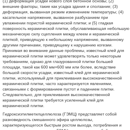
(1) деформация усадки нового слоя бетонной основы; (2)
внешние факторы, такие как усадка здания и сползание; (3)
деформация, вызванная резким изменением температуры; (4)
касательное напряжение, вызванное разбуханием при
увлажнении пористой керамической плитки; и (5) гладкая
поверхность керамической плитки, обуславливающая небольшую
механическую силу сцепления между клеем и керамической
плиткой, приводящую к небольшому напряжению, вызванному
другими причинами, приводящему к нарушению когезии.
Принимая во внимание данные проблемы, известный клей для
керамической плитки может удовлетворять только некоторым
требованиям, однако для глазурованной плитки большей
площади, такой как 600 мм×600 мм или более, вследствие
большой скорости усадки, известный клей для керамической
плитки, используемый для приклеивания высококачественной
керамической плитки, часто характеризуется явлениями,
связанными с формированием пустот и падением плитки.
Следовательно, для приклеивания высококачественной
керамической плитки требуется усиленный клей для
керамической плитки.
Гидроксиэтилметилцеллюлоза (ГЭМЦ) представляет собой
разновидность смешанного эфира целлюлозы,
характеризующегося быстрым ростом выхода, потребления и