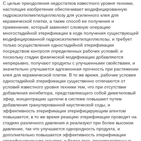
С целью преодоления недостатков известного уровня техники,
настоящее изобретение обеспечивает модифицированную
гидроксиэтилметилцеллюлозу для усиленного клея для
керамической плитки, а также способ ее получения и
применение, который заменяет сложную операцию
многостадийной этерификации в ходе получения существующей
модифицированной гидроксиэтилметилцеллюлозы, и требует
только осуществления одностадийной этерификации
посредством контроля определенных рабочих условий; и
поскольку стадии физической модификации добавляются
непрерывно, получают продукты с улучшенными свойствами, и
значительно улучшается адгезионная прочность при растяжении
клея для керамической плитки. В то же время, рабочие условия
одностадийной этерификации существенно отличаются от
условий известного уровня техники тем, что при отсутствии
добавления ингибитора, представляющего собой диметиловый
эфир, концентрацию щелочи в системе повышают путем
добавления гранулированной каустической соды, и
эффективность этерификации этерифицирующим агентом
повышается; в то же время реакцию этерификации проводят на
стадиях различного давления и реализуют при более высоком
давлении, так что улучшается однородность продукта, и
дополнительно повышается эффективность этерификации
этерифицирующим агентом; и более того, производственные