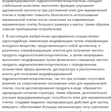
модифицированной гидроксиэтилметилцеллюлозы обладает
стабильным качеством, выполняет функцию улучшения
адгезионной прочности при растяжении клея для керамической
плитки и позволяет повысить безопасность использования
керамической плитки после нанесения на современную
керамическую плитку большого размера и массы, таким образом,
отвечая требованиям потребителей.
2. В настоящем изобретении одновременно осуществляют
одностадийную химическую модификацию путем этерификации
исходного вещества, представляющего собой целлюлозу, и
различных этерифицирующих агентов для получения чистого
продукта гидроксиэтилметилцеллюлозы, а затем непрерывно
выполняют модификацию путем физического смешения чистого
продукта гидроксиэтилметилцеллюлозы с определенным
количеством эфира крахмала, диспергатора и реологического
агента для получения модифицированной
гидроксиэтилметилцеллюлозы, так что при условии отсутствия
влияния на сопротивление скольжению клея для керамической
плитки, после диспергирования продукта в воде, образуется
однородная сетчатая структура, таким образом, дополнительно
улучшая водоудерживающую способность клея для керамической
плитки, создавая видимое перекрывающее действие для частиц
вяжущего, обеспечивая большую механическую силу сцепления