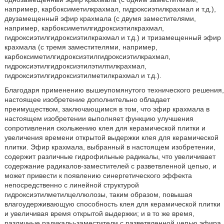
например, карбоксиметилкрахмал, гидроксиэтилкрахмал и т.д.),
двузамещенный эфир крахмала (с двумя заместителями,
например, карбоксиметилгидроксиэтилкрахмал,
гидроксиэтилгидроксиэтилкрахмал и т.д.) и тризамещенный эфир
крахмала (с тремя заместителями, например,
карбоксиметилгидроксиэтилгидроксиэтилкрахмал,
гидроксиэтилгидроксиэтилэтилтилкрахмал,
гидроксиэтилгидроксиэтилметилкрахмал и т.д.).
Благодаря применению вышеупомянутого технического решения,
настоящее изобретение дополнительно обладает
преимуществом, заключающимся в том, что эфир крахмала в
настоящем изобретении выполняет функцию улучшения
сопротивления скольжению клея для керамической плитки и
увеличения времени открытой выдержки клея для керамической
плитки. Эфир крахмала, выбранный в настоящем изобретении,
содержит различные гидрофильные радикалы, что увеличивает
содержание радикалов-заместителей с разветвленной цепью, и
может привести к появлению синергетического эффекта
непосредственно с линейной структурой
гидроксиэтилметилцеллюлозы, таким образом, повышая
влагоудерживающую способность клея для керамической плитки
и увеличивая время открытой выдержки; и в то же время,
различные радикалы-заместители с разветвленной цепью эфира