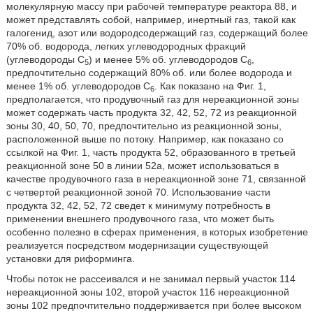
молекулярную массу при рабочей температуре реактора 88, и
может представлять собой, например, инертный газ, такой как
галогенид, азот или водородсодержащий газ, содержащий более
70% об. водорода, легких углеводородных фракций
(углеводороды C
) и менее 5% об. углеводородов C
,
5
6
предпочтительно содержащий 80% об. или более водорода и
менее 1% об. углеводородов C
. Как показано на Фиг. 1,
6
предполагается, что продувочный газ для нереакционной зоны
может содержать часть продукта 32, 42, 52, 72 из реакционной
зоны 30, 40, 50, 70, предпочтительно из реакционной зоны,
расположенной выше по потоку. Например, как показано со
ссылкой на Фиг. 1, часть продукта 52, образованного в третьей
реакционной зоне 50 в линии 52a, может использоваться в
качестве продувочного газа в нереакционной зоне 71, связанной
с четвертой реакционной зоной 70. Использование части
продукта 32, 42, 52, 72 сведет к минимуму потребность в
применении внешнего продувочного газа, что может быть
особенно полезно в сферах применения, в которых изобретение
реализуется посредством модернизации существующей
установки для риформинга.
Чтобы поток не рассеивался и не занимал первый участок 114
нереакционной зоны 102, второй участок 116 нереакционной
зоны 102 предпочтительно поддерживается при более высоком