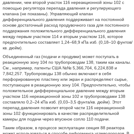
давлении, чем второй участок 116 нереакционной зоны 102 с
помощью регулятора перепада давления и регулирующего
клапана (не показаны). Управляющий клапан
дифференциального давления поддерживает на постоянной
основе достаточный расход продувочного газа для постоянного
поддержания положительного дифференциального давления
между первым участком 114 и вторым участком 116, которое
предпочтительно составляет 1,24–68,9 кПа изб. (0,18–10 фунтов/
кв. дюйм).
Объединенный газ (подачи и продувки) может поступать в
реакционную зону 104 по трубопроводам 138, таким как каналы.
См., например, патенты США №№ 5,366,704, 6,224,838 и
7,842,257. Трубопроводы 138 обычно включают в себя
перфорированную пластину или экран и распределяют сырье,
поступающее в реакционную зону 104. Предпочтительно, чтобы
положительное дифференциальное давление между вторым
участком 116 нереакционной зоны 102 и трубопроводами 138
составляло 0,2–24 кПа изб. (0,03–3,5 фунта/кв. дюйм). Этот
перепад давления позволит второй части 116 нереакционной
зоны 102 функционировать в качестве распределительной
камеры для подачи через впускное сопло 110 подачи.
Таким образом, в процессе эксплуатации секция 88 реактора
может использоваться в способе риформинга углеводородов. В