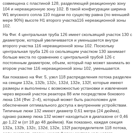
совмещена с пластиной 128, разделяющей реакционную зону
104 и нереакционную зону 102. В такой конфигурации ширина
W1 впускного сопла 110 подачи по существу равна (по меньшей
мере 90%) высоте H1 второго участка116 нереакционной зоны
102.
На Фиг. 4 центральная труба 126 имеет скользящий участок 130 с
диаметром, который увеличивается и уменьшается внутри
второго участка 116 нереакционной зоны 102. Поскольку
центральная труба 126 со скользящим участком 130 занимает
больше места по сравнению с центральной трубой 126 с
постоянным диаметром, объем, который пар может занимать во
втором участке 116 нереакционной зоны 102, уменьшается.
Как показано на Фиг. 5, узел 118 распределения потока разделен
на секции 132a, 132b, 132c, 132d, 132e, 132f, которые имеют
размеры и выполнены с возможностью установки и извлечения
через верхний участок реактора 88 или посредством бокового
люка 134 (Фиг. 2–4), который может быть расположен для
обеспечения оптимального доступа к внутренним устройствам.
Типичные люки 132 имеют диаметр 0,61 метра (24 дюйма),
однако размер люка 132 может находиться в диапазоне от 0,46
до 1,22 м (от 18 до 48 дюймов). Как показано, каждая секция
132a, 132b, 132c, 132d, 132e, 132f распределителя 118 потока,