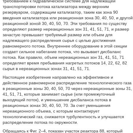
требованием к гидравлической системе для надлежащей
транспортировки потока катализатора между верхним
резервуаром, содержащим катализатор, таким как зона 90
введения катализатора или реакционная зона 30, 40, 50, и другой
реакционной зоной 30, 40, 50, 70. Эти требования по существу
определяют размер нереакционных зон 31, 41, 51, 71, и размер
зачастую превышает требуемый размер или объем для
надлежащего распределения сырья с целью достижения
равномерного потока. Внутреннее оборудование в этой секции
создает сильное набегание потока, что вызывает дисбаланс
потока. Как правило, объем нереакционных зон 31, 41, 51, 71
определяет время пребывания нагретых потоков 14, 22, 62, 82
сырья в нереакционных зонах 31, 41, 51, 71.
Настоящее изобретение направлено на эффективное и
действенное равномерное распределение технологического газа
в реакционные зоны 30, 40, 50, 70 через нереакционные зоны 31,
41, 51, 71, которые занимает сырье (или промежуточный
выходящий поток), и уменьшение дисбаланса потока в
реакционных зонах 30, 40, 50, 70. За счет уменьшения
нереакционного объема, с которым контактирует
технологический газ, снижается турбулентность и улучшается
распределение потока по окружности.
Обращаясь к Фиг. 2–4, показан участок реактора 88, который