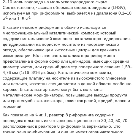
2–10 моль водорода на моль углеводородного сырья.
Соответственно, часовая объемная скорость жидкости (LHSV),
используемая при риформинге, выбирается из диапазона 0,1–10
-1
-1
ч
или 1–5 ч
.
В каталитическом риформинге обычно используется
многофункциональный каталитический композит, который
содержит металлический компонент катализатора гидрирования-
дегидрирования на пористом носителе из неорганического
оксида, обеспечивающем кислотные центры для крекинга и
изомеризации. Бóльшая часть катализатора риформинга
представлена в форме сфер или цилиндров, имеющих средний
диаметр частиц или средний диаметр поперечного сечения 1,59–
4,76 мм (1/16–3/16 дюйма). Каталитические композиты,
содержащие платину на носителе из высокочистого глинозема
или цеолита, известны специалистам в данной области особенно
хорошо. В катализатор также могут быть включены
металлические модификаторы, повышающие выходы продукта
или срок службы катализатора, такие как рений, иридий, олово и
германий.
Как показано на Фиг. 1, реактор 8 риформинга содержит
последовательность из четырех реакционных зон 30, 40, 50, 70,
расположенных в реакторе 8 риформинга вертикально. Это
только одна конфигурация, и она не имеет ограничительного