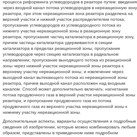
процесса риформинга углеводородов в реакторе путем: введения
через входной канал потока углеводородов в нереакционную зону
реактора, при этом нереакционная зона реактора разделена на
верхний участок и нижний участок распределителем потока;
пропускание углеводородов из углеводородного потока из
нижнего участка нереакционной зоны в реакционную зону
реактора; пропускание частиц катализатора в реакционную зону,
причем частицы катализатора удерживаются в секции
катализатора в пределах реакционной зоны; пропускание
углеводородов через секцию катализатора в радиальном
направлении; пропускание выходящего потока из реакционной
зоны через нижний участок нереакционной зоны реактора к
верхнему участку нереакционной зоны; и извлечение через
выходной канал вытекающего потока из нереакционной зоны
реактора, причем выходной канал расположен над входным
каналом. Способ может дополнительно включать: нагнетание
потока продувочного газа в верхний участок нереакционной зоны
реактора; и пропускание продувочного газа из потока
продувочного газа из верхнего участка нереакционной зоны к
нижнему участку нереакционной зоны.
Дополнительные аспекты, варианты осуществления и подробные
сведения об изобретении, которые можно комбинировать любым
образом, представлены в приведенном ниже подробном