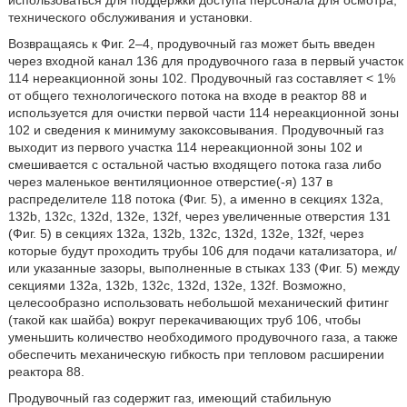
использоваться для поддержки доступа персонала для осмотра,
технического обслуживания и установки.
Возвращаясь к Фиг. 2–4, продувочный газ может быть введен
через входной канал 136 для продувочного газа в первый участок
114 нереакционной зоны 102. Продувочный газ составляет < 1%
от общего технологического потока на входе в реактор 88 и
используется для очистки первой части 114 нереакционной зоны
102 и сведения к минимуму закоксовывания. Продувочный газ
выходит из первого участка 114 нереакционной зоны 102 и
смешивается с остальной частью входящего потока газа либо
через маленькое вентиляционное отверстие(-я) 137 в
распределителе 118 потока (Фиг. 5), а именно в секциях 132a,
132b, 132c, 132d, 132e, 132f, через увеличенные отверстия 131
(Фиг. 5) в секциях 132a, 132b, 132c, 132d, 132e, 132f, через
которые будут проходить трубы 106 для подачи катализатора, и/
или указанные зазоры, выполненные в стыках 133 (Фиг. 5) между
секциями 132а, 132b, 132с, 132d, 132е, 132f. Возможно,
целесообразно использовать небольшой механический фитинг
(такой как шайба) вокруг перекачивающих труб 106, чтобы
уменьшить количество необходимого продувочного газа, а также
обеспечить механическую гибкость при тепловом расширении
реактора 88.
Продувочный газ содержит газ, имеющий стабильную