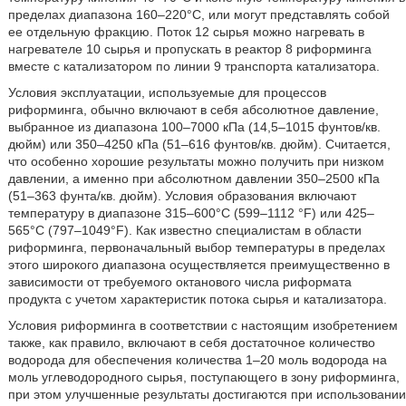
пределах диапазона 160–220°C, или могут представлять собой
ее отдельную фракцию. Поток 12 сырья можно нагревать в
нагревателе 10 сырья и пропускать в реактор 8 риформинга
вместе с катализатором по линии 9 транспорта катализатора.
Условия эксплуатации, используемые для процессов
риформинга, обычно включают в себя абсолютное давление,
выбранное из диапазона 100–7000 кПа (14,5–1015 фунтов/кв.
дюйм) или 350–4250 кПа (51–616 фунтов/кв. дюйм). Считается,
что особенно хорошие результаты можно получить при низком
давлении, а именно при абсолютном давлении 350–2500 кПа
(51–363 фунта/кв. дюйм). Условия образования включают
температуру в диапазоне 315–600°C (599–1112 °F) или 425–
565°C (797–1049°F). Как известно специалистам в области
риформинга, первоначальный выбор температуры в пределах
этого широкого диапазона осуществляется преимущественно в
зависимости от требуемого октанового числа риформата
продукта с учетом характеристик потока сырья и катализатора.
Условия риформинга в соответствии с настоящим изобретением
также, как правило, включают в себя достаточное количество
водорода для обеспечения количества 1–20 моль водорода на
моль углеводородного сырья, поступающего в зону риформинга,
при этом улучшенные результаты достигаются при использовании