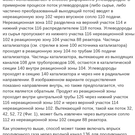
примерном процессе поток углеводородов (либо сырье, либо
частично преобразованный выходящий поток) вводят в
нереакционную зону 102 через впускное сопло 110 подачи.
Нереакционная зона 102 разделена на верхний участок 114 и
нижний участок 116 распределителем 118 потока. Углеводороды
из сырья пропускают из нижнего участка 116 нереакционной зоны
102 в реакционную зону 104 участка 88 реактора. Частицы
катализатора (см. стрелки в зоне 100 источника катализатора)
проходят в реакционную зону 104 по трубам 106 подачи
катализатора. Частицы катализатора, вытекающие из выходящих
каналов 108 для трубопроводов 106, остаются в каталитической
секции 140 внутри реакционной зоны 104. Углеводороды
проходят в секцию 140 катализатора и через нее в радиальном
направлении. В изображенном варианте осуществления
показано направление внутрь, но также предполагается, что
поток является обратным. Продукт из реакционной зоны
проходит внутри центральной трубы 126 через нижний участок
116 нереакционной зоны 102 и через верхний участок 114
нереакционной зоны 102. Вытекающий поток, такой как поток 32,
42, 52, 72 (Фиг. 1), может быть извлечен через выпускное сопло
112 из нереакционной зоны 102 секции 88 реактора.
Как упомянуто выше, способ может также включать впрыск
продувочного газа через входной канал 136 для продувочного