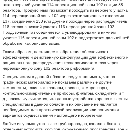
газа в верхний участок 114 нереакционной зоны 102 секции 88
реактора. Продувочный газ может проходить из верхнего участка
114 нереакционной зоны 102 через вентиляционные отверстия
137, соединения 133 или другие проходы через распределитель
118 потока в нижний участок 116 нереакционной зоны 102.
Продувочный газ соединяется с углеводородами в нижнем
участке 116 нереакционной зоны 102 и подвергается дальнейшей
обработке, как описано выше.
Таким образом, настоящее изобретение обеспечивает
эффективную и действенную конфигурацию для эффективного и
рационального распределения технологического газа через
нереакционную зону 102 реактора риформинга.
Специалистам в данной области следует понимать, что на
графических материалах не показаны различные другие
компоненты, такие как клапаны, насосы, компрессоры,
контрольно-измерительные приборы, фильтры, охладители и т.
д., поскольку считается, что данные устройства хорошо известны
специалистам в данной области и их описание не является
необходимым для практической реализации или понимания
вариантов осуществления настоящего изобретения.
Любые из упомянутых выше трубопроводов, каналов, блоков,
отдельных устройств, сосудов, окружающего пространства, зон и