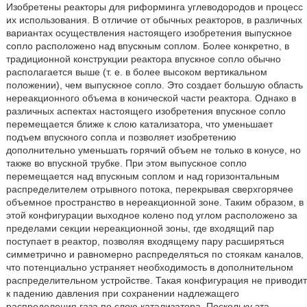
Изобретены реакторы для риформинга углеводородов и процесс
их использования. В отличие от обычных реакторов, в различных
вариантах осуществления настоящего изобретения выпускное
сопло расположено над впускным соплом. Более конкретно, в
традиционной конструкции реактора впускное сопло обычно
располагается выше (т. е. в более высоком вертикальном
положении), чем выпускное сопло. Это создает большую область
нереакционного объема в конической части реактора. Однако в
различных аспектах настоящего изобретения впускное сопло
перемещается ближе к слою катализатора, что уменьшает
подъем впускного сопла и позволяет изобретению
дополнительно уменьшать горячий объем не только в конусе, но
также во впускной трубке. При этом выпускное сопло
перемещается над впускным соплом и над горизонтальным
распределителем отрывного потока, перекрывая сверхгорячее
объемное пространство в нереакционной зоне. Таким образом, в
этой конфигурации выходное колено под углом расположено за
пределами секции нереакционной зоны, где входящий пар
поступает в реактор, позволяя входящему пару расширяться
симметрично и равномерно распределяться по стоякам каналов,
что потенциально устраняет необходимость в дополнительном
распределительном устройстве. Такая конфигурация не приводит
к падению давления при сохранении надлежащего
распределения газа по слою катализатора. Поскольку эта