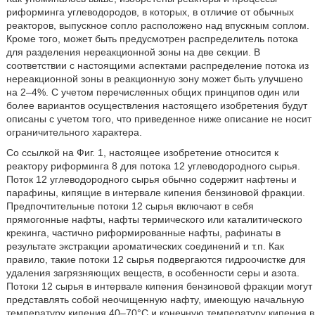
риформинга углеводородов, в которых, в отличие от обычных
реакторов, выпускное сопло расположено над впускным соплом.
Кроме того, может быть предусмотрен распределитель потока
для разделения нереакционной зоны на две секции. В
соответствии с настоящими аспектами распределение потока из
нереакционной зоны в реакционную зону может быть улучшено
на 2–4%. С учетом перечисленных общих принципов один или
более вариантов осуществления настоящего изобретения будут
описаны с учетом того, что приведенное ниже описание не носит
ограничительного характера.
Со ссылкой на Фиг. 1, настоящее изобретение относится к
реактору риформинга 8 для потока 12 углеводородного сырья.
Поток 12 углеводородного сырья обычно содержит нафтены и
парафины, кипящие в интервале кипения бензиновой фракции.
Предпочтительные потоки 12 сырья включают в себя
прямогонные нафты, нафты термического или каталитического
крекинга, частично риформированные нафты, рафинаты в
результате экстракции ароматических соединений и т.п. Как
правило, такие потоки 12 сырья подвергаются гидроочистке для
удаления загрязняющих веществ, в особенности серы и азота.
Потоки 12 сырья в интервале кипения бензиновой фракции могут
представлять собой неочищенную нафту, имеющую начальную
температуру кипения 40–70°C и конечную температуру кипения в