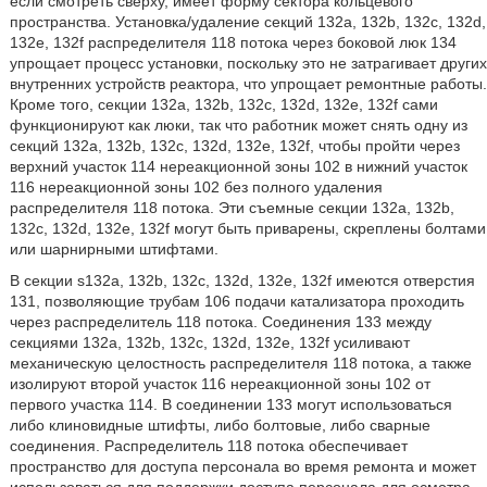
если смотреть сверху, имеет форму сектора кольцевого
пространства. Установка/удаление секций 132a, 132b, 132c, 132d,
132e, 132f распределителя 118 потока через боковой люк 134
упрощает процесс установки, поскольку это не затрагивает других
внутренних устройств реактора, что упрощает ремонтные работы.
Кроме того, секции 132a, 132b, 132c, 132d, 132e, 132f сами
функционируют как люки, так что работник может снять одну из
секций 132a, 132b, 132c, 132d, 132e, 132f, чтобы пройти через
верхний участок 114 нереакционной зоны 102 в нижний участок
116 нереакционной зоны 102 без полного удаления
распределителя 118 потока. Эти съемные секции 132a, 132b,
132c, 132d, 132e, 132f могут быть приварены, скреплены болтами
или шарнирными штифтами.
В секции s132a, 132b, 132c, 132d, 132e, 132f имеются отверстия
131, позволяющие трубам 106 подачи катализатора проходить
через распределитель 118 потока. Соединения 133 между
секциями 132a, 132b, 132c, 132d, 132e, 132f усиливают
механическую целостность распределителя 118 потока, а также
изолируют второй участок 116 нереакционной зоны 102 от
первого участка 114. В соединении 133 могут использоваться
либо клиновидные штифты, либо болтовые, либо сварные
соединения. Распределитель 118 потока обеспечивает
пространство для доступа персонала во время ремонта и может