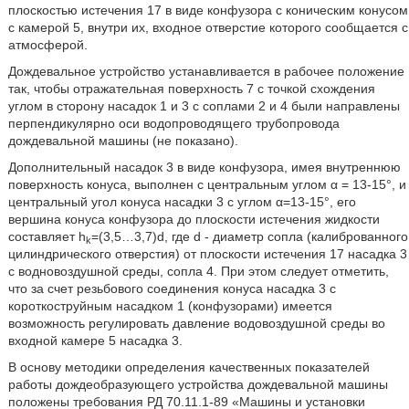
плоскостью истечения 17 в виде конфузора с коническим конусом
с камерой 5, внутри их, входное отверстие которого сообщается с
атмосферой.
Дождевальное устройство устанавливается в рабочее положение
так, чтобы отражательная поверхность 7 с точкой схождения
углом в сторону насадок 1 и 3 с соплами 2 и 4 были направлены
перпендикулярно оси водопроводящего трубопровода
дождевальной машины (не показано).
Дополнительный насадок 3 в виде конфузора, имея внутреннюю
поверхность конуса, выполнен с центральным углом α = 13-15°, и
центральный угол конуса насадки 3 с углом α=13-15°, его
вершина конуса конфузора до плоскости истечения жидкости
составляет h
=(3,5…3,7)d, где d - диаметр сопла (калиброванного
k
цилиндрического отверстия) от плоскости истечения 17 насадка 3
с водновоздушной среды, сопла 4. При этом следует отметить,
что за счет резьбового соединения конуса насадка 3 с
короткоструйным насадком 1 (конфузорами) имеется
возможность регулировать давление водовоздушной среды во
входной камере 5 насадка 3.
В основу методики определения качественных показателей
работы дождеобразующего устройства дождевальной машины
положены требования РД 70.11.1-89 «Машины и установки