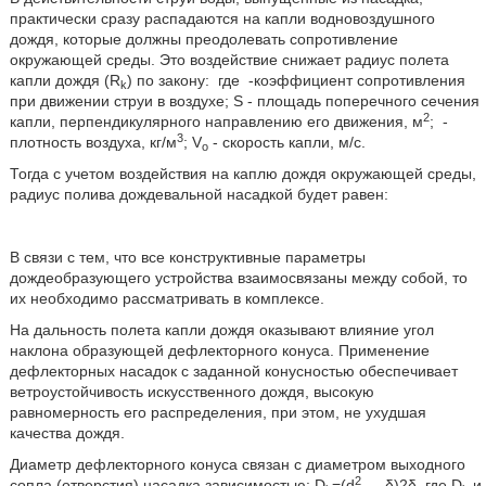
практически сразу распадаются на капли водновоздушного
дождя, которые должны преодолевать сопротивление
окружающей среды. Это воздействие снижает радиус полета
капли дождя (R
) по закону:
где
-коэффициент сопротивления
k
при движении струи в воздухе; S - площадь поперечного сечения
2
капли, перпендикулярного направлению его движения, м
;
-
3
плотность воздуха, кг/м
; V
- скорость капли, м/с.
o
Тогда с учетом воздействия на каплю дождя окружающей среды,
радиус полива дождевальной насадкой будет равен:
В связи с тем, что все конструктивные параметры
дождеобразующего устройства взаимосвязаны между собой, то
их необходимо рассматривать в комплексе.
На дальность полета капли дождя оказывают влияние угол
наклона образующей дефлекторного конуса. Применение
дефлекторных насадок с заданной конусностью обеспечивает
ветроустойчивость искусственного дождя, высокую
равномерность его распределения, при этом, не ухудшая
качества дождя.
Диаметр дефлекторного конуса связан с диаметром выходного
2
сопла (отверстия) насадка зависимостью: D
=(d
-δ)2δ, где D
и