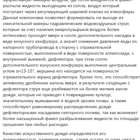
распыла жидкости выходящим из сопла, воздух который
поступает через регулирующий шаровой клапан из атмосферы.
Данная компоновка позволяет формировать на выходе из
смесительной камеры гидравлические водовоздушные струи,
которые за счет наличия микропузырьков воздуха более
интенсивно проходят вверх в сопло дополнительного насадка в
виде конусного конфузора, а значит снижения давления воды из
напорного трубопровода в сторону с отражательной
поверхностью, выполненной в виде поверхности эллипсоида, с
внутренней выемкой, дефлектора, при этом сопло
дополнительного конусного конфузора выполнено центральным
углом α=13-15°, вершина его находится на поверхности
отражательного экрана дефлектора. Кроме того, это способствует
активному дроблению капель вверх, в результате сходящие с
дефлектора струи еще разбиваются на более мелкие капли
дождя, которые не приводят к повреждению культур,
значительному вымыванию и водной эрозии почвы, а также
способствуют равномерному распределению дождя
дефлекторными насадками секторного полива, так как возникает
более насыщенный факел разбрызгивания жидкости по площади
орошения при любых расходах.
Качество искусственного дождя определяется его
интенсивностью, размеров капель, слоев осадка за один цикл и