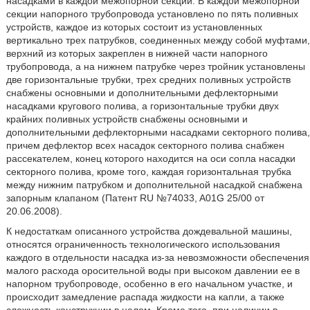
насадками в каждой межопорной секции. В каждой межопорной
секции напорного трубопровода установлено по пять поливных
устройств, каждое из которых состоит из установленных
вертикально трех патрубков, соединенных между собой муфтами,
верхний из которых закреплен в нижней части напорного
трубопровода, а на нижнем патрубке через тройник установлены
две горизонтальные трубки, трех средних поливных устройств
снабжены основными и дополнительными дефлекторными
насадками кругового полива, а горизонтальные трубки двух
крайних поливных устройств снабжены основными и
дополнительными дефлекторными насадками секторного полива,
причем дефлектор всех насадок секторного полива снабжен
рассекателем, конец которого находится на оси сопла насадки
секторного полива, кроме того, каждая горизонтальная трубка
между нижним патрубком и дополнительной насадкой снабжена
запорным клапаном (Патент RU №74033, A01G 25/00 от
20.06.2008).
К недостаткам описанного устройства дождевальной машины,
относятся ограниченность технологического использования
каждого в отдельности насадка из-за невозможности обеспечения
малого расхода оросительной воды при высоком давлении ее в
напорном трубопроводе, особенно в его начальном участке, и
происходит замедление распада жидкости на капли, а также