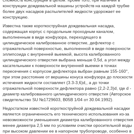
сложность конструкции в целом. Кроме того, при наличии в
конструкции дождевальной машины устройств на каждой трубке
более двух насадков распылителей жидкости удорожает ее
конструкцию.
Известна также короткоструйная дождевальная насадка,
содержащая корпус с продольным проходным каналом,
выполненным в виде конфузора, переходящего в
цилиндрическое калиброванное отверстие, дефлектор с
отражательной поверхностью, выполненной в виде поверхности
эллипсоида с внутренней выемкой, высота калиброванного
цилиндрического отверстия выбрана меньше 0,5d, а угол между
касательными к поверхности внутренней выемки в точках
пересечения с корпусом дефлектора выбран равным 155-160°,
при этом расстояние от вершины конуса конфузора до плоскости
истечения жидкости составляет (3.3-3,6)d,, а до точки
отражательной поверхности дефлектора равно (2,2-2,3)d, где d -
диаметр калиброванного цилиндрического отверстия (Авторское
свидетельство SU №1729603, В05В 1/04 от 30.04.1992).
Недостатком известной короткоструйной дождевальной насадки
является ограниченность его технического использования из-за
невозможности уменьшения диаметра калиброванного отверстия
менее диаметра 2,5 мм по условиям очистки оросительной воды
при высоком давлении ее в напорном трубопроводе, особенно в