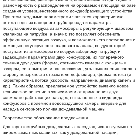
равномерностью распределения на орошаемой площади на базе
создания усовершенствованного дождеобразующего устройства.
При этом входными параметрами являются характеристика
потока воды из напорного трубопровода и параметры
поступающего воздуха из атмосферы с регулирующим шаровом
клапаном на патрубке, а значит, это позволяет обеспечить
эффективную эжекцию воздуха, и возможность его поступления с
помощью регулирующего шарового клапана, воздух который
поступает из атмосферы по воздухозаборному патрубку, и
задающими параметрами двух конфузоров, их поперечного
сечения друг друга (форма, статичность камеры с кольцевым
зазором, ее геометрия и расположение, угол выполнения сопла в
сторону поверхности отражателя дефлектора, форма потока (и
характеристика потока (скорость, направление, диаметр капель и
др.). Таким образом, предлагаемое устройство выявило новое
техническое решение в зависимости от применения двух
совместно работающих насадок, выполненных в виде ряда
конфузоров с приемной водовоздушной камеры впервые для
насадка секторного полива дождевальной машины.
Теоретическое обоснование предложения.
Для короткоструйных дождевальных насадках, используемых на
широкозахватных машинах, как у дождевальной насадки,