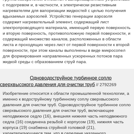
с подогревом и, в частности, к электрически резистивным
нагревателям для вапоризации жидкостей с целью получения
вдыхаемых аэрозолей. Устройство генерации аэрозоля
содержит нагревательный элемент, содержащий лист
электропроводящего материала, имеющий первую поверхность
и вторую поверхность, противоположную первой поверхности, и
содержащий множество каналов, расположенных в области
листа и проходящих через лист от первой поверхности к второй
поверхности, при этом каналы выполнены в виде микросопел
для формирования направленных ускоренных потоков пара
жидкой среды с образованием струй пара.
Одноводоструйное турбинное сопло
сверхвысокого давления для очистки труб
// 2792269
Изобретение относится к области промышленной технологии, а
именно к водоструйному турбинному соплу сверхвысокого
давления для очистки труб. Одноводоструйное турбинное сопло
сверхвысокого давления для очистки труб, включающее
неподвижное седло (16), внешняя нижняя часть неподвижного
седла (16) соединена резьбой с корпусом (19), нижняя часть
корпуса (19) снабжена струйной головкой (21),
характеризующееся тем, что в середине указанного