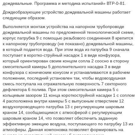
дождевальные. Программа и методика испытаний» ВТР-0-81.
Дождеобразующее устройство дождевальной машины работает
следующим образом.
Выполняется монтаж устройства на напорном трубопроводе
дождевальной машины по предложенной технологической схеме,
корпус патрубка 9 с помощью резьбового соединения 8 крепится
к напорному трубопроводу (не показано) дождевальной машины,
в который подается вода. При этом вода из патрубка 9 сначала
поступает в коротко-струйный насадок 1 в виде конфузора,
который ориентирован своим концом сопла 2 соосно в сторону
смесительной камеры 5 дополнительного насадка 3 в виде
конфузора с коническим конусом и устанавливаются в рабочем
положении, последний установлен так, чтобы водовоздушная
смесь поступала на отражательную поверхность 7 секторного
дефлектора 6 полива. При этом смесительная камера 5 с
кольцевым зазором 11 конца короткоструйной насадки 1 с соплом
4 расположена внутри камеры 5 с выпускным отверстием 12
воздухопроводящего патрубка 13 с регулирующим шаровым
краном 14, сообщающимся с атмосферой с регулирующим
шаровым краном 14, что позволяет обеспечить заданную
эффективную эжекцию воздуха, поступающего по патрубку 13 из
атмосферы. Данная компоновка позволяет формировать на