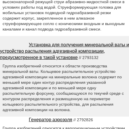
высоконапорной режущей струи абразивно-жидкостной смеси в
условиях работы под водой. Струеформирующая головка для
мобильных установок подводной гидроабразивной резки
содержит корпус, закрепленное в нем алмазное
струеформирующее сопло с коническими входным и выходным
каналами и канал подвода гидроабразивной смеси.
Установка для получения минеральной ваты и
устройство распыления адгезивной композиции,
предусмотренное в такой установке
// 2793132
Группа изобретений относится к области производства
минеральной ваты. Кольцевое распылительное устройство
адгезивной композиции на минеральные волокна содержит по
меньшей мере один контур распределения указанной
адгезивной композиции и по меньшей мере одну
распылительную форсунку, сообщающуюся по текучей среде с
контуром распределения и размещенную на периметре
кольцевого распылительного устройства, для распыления
адгезивной композиции на волокна.
Генератор аэрозоля
// 2792826
Группа изобретений относится к вапоризационным устройствам