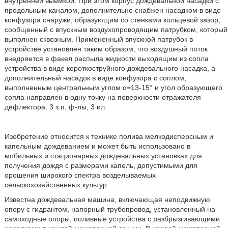
внутренней выемкой. При этом корпус дождевальной насадки с
продольным каналом, дополнительно снабжен насадком в виде
конфузора снаружи, образующим со стенками кольцевой зазор,
сообщенный с впускным воздухопроводящим патрубком, который
выполнен сквозным. Примененный впускной патрубок в
устройстве установлен таким образом, что воздушный поток
внедряется в факел распыла жидкости выходящим из сопла
устройства в виде короткоструйного дождевального насадка, а
дополнительный насадок в виде конфузора с соплом,
выполненным центральным углом α=13-15° и угол образующего
сопла направлен в одну точку на поверхности отражателя
дефлектора. 3 з.п. ф-лы, 3 ил.
Изобретение относится к технике полива мелкодисперсным и
капельным дождеванием и может быть использовано в
мобильных и стационарных дождевальных установках для
получения дождя с размерами капель, допустимыми для
орошения широкого спектра возделываемых
сельскохозяйственных культур.
Известна дождевальная машина, включающая неподвижную
опору с гидрантом, напорный трубопровод, установленный на
самоходные опоры, поливные устройства с разбрызгивающими