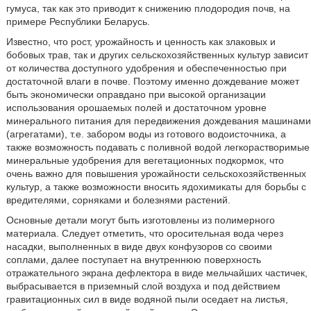
гумуса, так как это приводит к снижению плодородия почв, на
примере Республики Беларусь.
Известно, что рост, урожайность и ценность как злаковых и
бобовых трав, так и других сельскохозяйственных культур зависит
от количества доступного удобрения и обеспеченностью при
достаточной влаги в почве. Поэтому именно дождевание может
быть экономически оправдано при высокой организации
использования орошаемых полей и достаточном уровне
минерального питания для передвижения дождевания машинами
(агрегатами), т.е. забором воды из готового водоисточника, а
также возможность подавать с поливной водой легкорастворимые
минеральные удобрения для вегетационных подкормок, что
очень важно для повышения урожайности сельскохозяйственных
культур, а также возможности вносить ядохимикаты для борьбы с
вредителями, сорняками и болезнями растений.
Основные детали могут быть изготовлены из полимерного
материала. Следует отметить, что оросительная вода через
насадки, выполненных в виде двух конфузоров со своими
соплами, далее поступает на внутреннюю поверхность
отражательного экрана дефлектора в виде мельчайших частичек,
выбрасывается в приземный слой воздуха и под действием
гравитационных сил в виде водяной пыли оседает на листья,