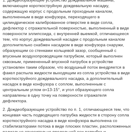
1. Дождеобразующее устройство дождевальной машины,
включающее короткоструйную дождевальную насадку,
содержащую корпус с продольным проходным каналом,
выполненным в виде конфузора, переходящего в
цилиндрическое калиброванное отверстие в виде сопла,
дефлектор с отражательной поверхностью, выполненный в виде
поверхности эллипсоида, с внутренней выемкой, отличающееся
тем, что корпус дождевальной насадки с продольным каналом
дополнительно снабжен насадком в виде конфузора снаружи,
образующим со стенками кольцевой зазор, сообщенный с
впускным воздухопроводящим патрубком, который выполнен
сквозным, примененный впускной патрубок в устройстве
установлен таким образом, что воздушный поток внедряется в
факел распыла жидкости выходящим из сопла устройства в виде
короткоструйного дождевального насадка, а дополнительный
насадок в виде конфузора с соплом, выполненным с
центральным углом α=13-15°, и угол образующего сопла
направлены в одну точку на поверхности отражателя
дефлектора.
2. Дождеобразующее устройство по п. 1, отличающееся тем, что
концевая часть подводящего патрубка жидкости в сторону сопла
короткоструйного насадка в виде конфузора выполнена со
стабилизаторами потока в виде плоских пластин, расположенных
радиально относительно продольной оси патрубка и