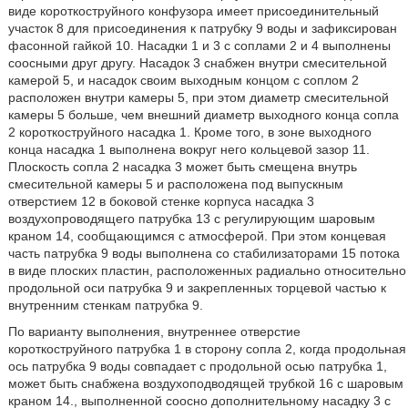
виде короткоструйного конфузора имеет присоединительный
участок 8 для присоединения к патрубку 9 воды и зафиксирован
фасонной гайкой 10. Насадки 1 и 3 с соплами 2 и 4 выполнены
соосными друг другу. Насадок 3 снабжен внутри смесительной
камерой 5, и насадок своим выходным концом с соплом 2
расположен внутри камеры 5, при этом диаметр смесительной
камеры 5 больше, чем внешний диаметр выходного конца сопла
2 короткоструйного насадка 1. Кроме того, в зоне выходного
конца насадка 1 выполнена вокруг него кольцевой зазор 11.
Плоскость сопла 2 насадка 3 может быть смещена внутрь
смесительной камеры 5 и расположена под выпускным
отверстием 12 в боковой стенке корпуса насадка 3
воздухопроводящего патрубка 13 с регулирующим шаровым
краном 14, сообщающимся с атмосферой. При этом концевая
часть патрубка 9 воды выполнена со стабилизаторами 15 потока
в виде плоских пластин, расположенных радиально относительно
продольной оси патрубка 9 и закрепленных торцевой частью к
внутренним стенкам патрубка 9.
По варианту выполнения, внутреннее отверстие
короткоструйного патрубка 1 в сторону сопла 2, когда продольная
ось патрубка 9 воды совпадает с продольной осью патрубка 1,
может быть снабжена воздухоподводящей трубкой 16 с шаровым
краном 14., выполненной соосно дополнительному насадку 3 с