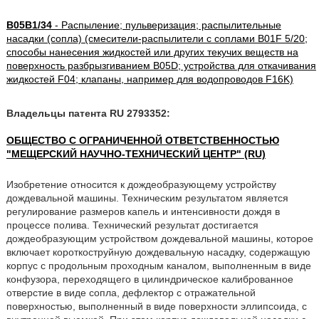
B05B1/34
- Распыление; пульверизация; распылительные
насадки (сопла) (смесители-распылители с соплами B01F 5/20;
способы нанесения жидкостей или других текучих веществ на
поверхность разбрызгиванием B05D; устройства для откачивания
жидкостей F04; клапаны, например для водопроводов F16K)
Владельцы патента RU 2793352:
ОБЩЕСТВО С ОГРАНИЧЕННОЙ ОТВЕТСТВЕННОСТЬЮ
"МЕЩЕРСКИЙ НАУЧНО-ТЕХНИЧЕСКИЙ ЦЕНТР" (RU)
Изобретение относится к дождеобразующему устройству
дождевальной машины. Техническим результатом является
регулирование размеров капель и интенсивности дождя в
процессе полива. Технический результат достигается
дождеобразующим устройством дождевальной машины, которое
включает короткоструйную дождевальную насадку, содержащую
корпус с продольным проходным каналом, выполненным в виде
конфузора, переходящего в цилиндрическое калиброванное
отверстие в виде сопла, дефлектор с отражательной
поверхностью, выполненный в виде поверхности эллипсоида, с