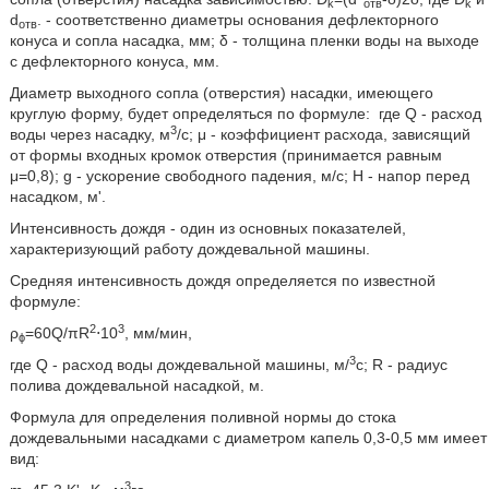
k
отв
k
d
. - соответственно диаметры основания дефлекторного
отв
конуса и сопла насадка, мм; δ - толщина пленки воды на выходе
с дефлекторного конуса, мм.
Диаметр выходного сопла (отверстия) насадки, имеющего
круглую форму, будет определяться по формуле:
где Q - расход
3
воды через насадку, м
/с; μ - коэффициент расхода, зависящий
от формы входных кромок отверстия (принимается равным
μ=0,8); g - ускорение свободного падения, м/с; Н - напор перед
насадком, м'.
Интенсивность дождя - один из основных показателей,
характеризующий работу дождевальной машины.
Средняя интенсивность дождя определяется по известной
формуле:
2
3
ρ
=60Q/πR
⋅10
, мм/мин,
ϕ
3
где Q - расход воды дождевальной машины, м/
с; R - радиус
полива дождевальной насадкой, м.
Формула для определения поливной нормы до стока
дождевальными насадками с диаметром капель 0,3-0,5 мм имеет
вид:
3