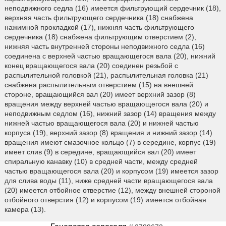
неподвижного седла (16) имеется фильтрующий сердечник (18),
верхняя часть фильтрующего сердечника (18) снабжена
нажимной прокладкой (17), нижняя часть фильтрующего
сердечника (18) снабжена фильтрующим отверстием (2),
нижняя часть внутренней стороны неподвижного седла (16)
соединена с верхней частью вращающегося вала (20), нижний
конец вращающегося вала (20) соединен резьбой с
распылительной головкой (21), распылительная головка (21)
снабжена распылительным отверстием (15) на внешней
стороне, вращающийся вал (20) имеет верхний зазор (8)
вращения между верхней частью вращающегося вала (20) и
неподвижным седлом (16), нижний зазор (14) вращения между
нижней частью вращающегося вала (20) и нижней частью
корпуса (19), верхний зазор (8) вращения и нижний зазор (14)
вращения имеют смазочное кольцо (7) в середине, корпус (19)
имеет слив (9) в середине, вращающийся вал (20) имеет
спиральную канавку (10) в средней части, между средней
частью вращающегося вала (20) и корпусом (19) имеется зазор
для слива воды (11), ниже средней части вращающегося вала
(20) имеется отбойное отверстие (12), между внешней стороной
отбойного отверстия (12) и корпусом (19) имеется отбойная
камера (13).