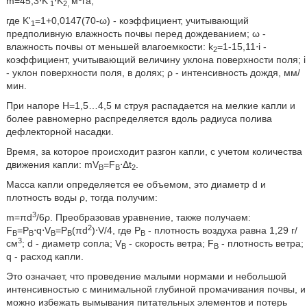
m=45,3⋅K'
⋅K
м
га,
1
2,
где K'
=1+0,0147(70-ω) - коэффициент, учитывающий
1
предполивную влажность почвы перед дождеванием; ω -
влажность почвы от меньшей влагоемкости: k
=1-15,11⋅i -
2
коэффициент, учитывающий величину уклона поверхности поля; i
- уклон поверхности поля, в долях; ρ - интенсивность дождя, мм/
мин.
При напоре Н=1,5…4,5 м струя распадается на мелкие капли и
более равномерно распределяется вдоль радиуса полива
дефлекторной насадки.
Время, за которое происходит разгон капли, с учетом количества
движения капли: mV
=F
⋅Δt
.
B
B
2
Масса капли определяется ее объемом, это диаметр d и
плотность воды ρ, тогда получим:
3
m=πd
/6ρ. Преобразовав уравнение, также получаем:
2
F
=P
⋅q⋅V
=P
(πd
)⋅V/4, где Р
- плотность воздуха равна 1,29 г/
B
B
B
B
B
3
см
; d - диаметр сопла; V
- скорость ветра; F
- плотность ветра;
B
B
q - расход капли.
Это означает, что проведение малыми нормами и небольшой
интенсивностью с минимальной глубиной промачивания почвы, и
можно избежать вымывания питательных элементов и потерь