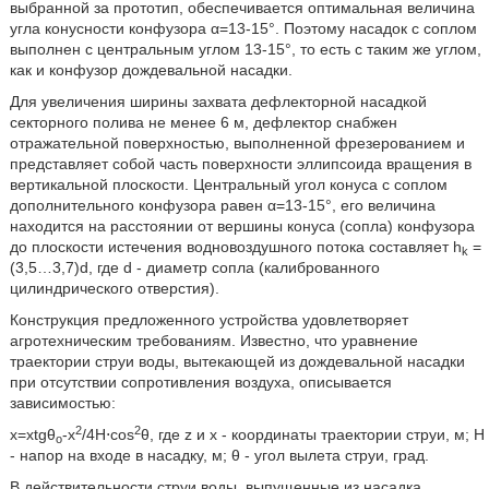
выбранной за прототип, обеспечивается оптимальная величина
угла конусности конфузора α=13-15°. Поэтому насадок с соплом
выполнен с центральным углом 13-15°, то есть с таким же углом,
как и конфузор дождевальной насадки.
Для увеличения ширины захвата дефлекторной насадкой
секторного полива не менее 6 м, дефлектор снабжен
отражательной поверхностью, выполненной фрезерованием и
представляет собой часть поверхности эллипсоида вращения в
вертикальной плоскости. Центральный угол конуса с соплом
дополнительного конфузора равен α=13-15°, его величина
находится на расстоянии от вершины конуса (сопла) конфузора
до плоскости истечения водновоздушного потока составляет h
=
k
(3,5…3,7)d, где d - диаметр сопла (калиброванного
цилиндрического отверстия).
Конструкция предложенного устройства удовлетворяет
агротехническим требованиям. Известно, что уравнение
траектории струи воды, вытекающей из дождевальной насадки
при отсутствии сопротивления воздуха, описывается
зависимостью:
2
2
x=xtgθ
-x
/4H⋅cos
θ, где z и х - координаты траектории струи, м; Н
o
- напор на входе в насадку, м; θ - угол вылета струи, град.
В действительности струи воды, выпущенные из насадка,