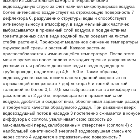
выходе из смесительной камеры 5 гидравлические
водовоздушную струю за счет наличия микропузырьков воздуха
более интенсивно воздействует на отражающую поверхность 7
дефлектора 6, разрушению структуры воды и способствуют
активному выносу в атмосферу, в виде мельчайших частичек
выбрасывается в приземный слой воздуха и под действием
гравитационных сил в виде водяной пыли оседает на листья,
стебли растений. Происходит медленное снижение температуры
окружающей среды и растений. Каждое растение
приспосабливается к изменяющейся температуре. После этого
можно временно после полива мелкодисперсным дождеванием
увеличивать и рабочее давление воды в водоподводящем
трубопроводе, поднимая до 4,5…5,0 м. Таким образом,
водовоздушная смесь тонким слоем с данной скоростью на
отражающей поверхности 7 дефлектора 6 и тонкой пленкой
толщиной не более 0,1…0,5 мм выбрасывается в атмосферу на
расстояние от 2 до 6 м, перемещается в приземный слой
воздуха, дробятся и оседают вниз, обеспечивая заданный расход
и требуемого качества образуемого дождя. При движении вверх
водовоздушный поток в насадке 3 постепенно сжимается в конусе
диффузора с соплом, увеличивает свою скорость до
максимальной перед калиброванным отверстием (соплом 4) с
наибольшей кинетической энергией водовоздушная смесь его
через сопло 4 ударяется в отражательную поверхность 7