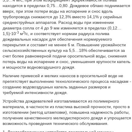
3,5…4 м/с, при этом коэффициент эффективности полива
находится в пределах 0,75…0,80. Дождевое облако поднимается
вверх, при этом потери воды на испарение и снос вдоль
трубопровода снижаются до 12,3% вместо 14,1% у серийных
среднеструйных аппаратов. Расход воды при изменении
диаметра сопла от 4 до 9 мм изменяется в пределах (0,12…
-3
3
1,5)⋅10
м
/с, и соответствует нормам радиуса полива
дождевальных насадок для обеспечения нормируемого
перекрытия и составит не менее 6 м. Повышение урожайности
сельскохозяйственных культур на 5,5…18% обеспечивается за
счет более равномерной подачи оросительной воды, снижения
потерь воды на испарение и снос, уменьшения крупности капель
и мощности водновоздушного дождя.
Наличие примесей и мелких наносов в оросительной воде не
препятствует выполнению технологического процесса насадкам -
созданию водовоздушных капель заданных размеров и
требуемой интенсивности дождя.
Устройства дождевателей изготавливаются из полимерного
материала, в частности из пластика высокой прочности, просто в
изготовлении (метод штамповки), повышена надежность работы,
получение качественного мелкодисперсного дождя и упрощается
возможность проведения технического обслуживания.