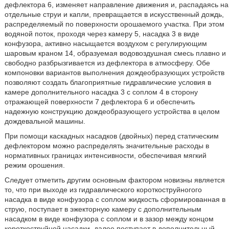
дефлектора 6, изменяет направление движения и, распадаясь на
отдельные струи и капли, превращается в искусственный дождь,
распределяемый по поверхности орошаемого участка. При этом
водяной поток, проходя через камеру 5, насадка 3 в виде
конфузора, активно насыщается воздухом с регулирующим
шаровым краном 14, образуемая водовоздушная смесь плавно и
свободно разбрызгивается из дефлектора в атмосферу. Обе
компоновки вариантов выполнения дождеобразующих устройств
позволяют создать благоприятные гидравлические условия в
камере дополнительного насадка 3 с соплом 4 в сторону
отражающей поверхности 7 дефлектора 6 и обеспечить
надежную конструкцию дождеобразующего устройства в целом
дождевальной машины.
При помощи каскадных насадков (двойных) перед статическим
дефлектором можно распределять значительные расходы в
нормативных границах интенсивности, обеспечивая мягкий
режим орошения.
Следует отметить другим основным фактором новизны является
то, что при выходе из гидравлического короткоструйногого
насадка в виде конфузора с соплом жидкость сформированная в
струю, поступает в эжекторную камеру с дополнительным
насадком в виде конфузора с соплом и в зазор между концом
короткоструйной насадки, далее поступает в дополнительный