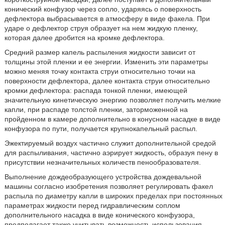
конический конфузор через сопло, ударяясь о поверхность
дефлектора выбрасывается в атмосферу в виде факела. При
ударе о дефлектор струя образует на нем жидкую пленку,
которая далее дробится на кромке дефлектора.
Средний размер капель распыления жидкости зависит от
толщины этой пленки и ее энергии. Изменить эти параметры
можно меняя точку контакта струи относительно точки на
поверхности дефлектора, далее контакта струи относительно
кромки дефлектора: распада тонкой пленки, имеющей
значительную кинетическую энергию позволяет получить мелкие
капли, при распаде толстой пленки, заторможенной на
пройденном в камере дополнительно в конусном насадке в виде
конфузора по пути, получается крупнокапельный распыл.
Эжектируемый воздух частично служит дополнительной средой
для распыливания, частично аэрирует жидкость, образуя пену в
присутствии незначительных количеств пенообразователя.
Выполнение дождеобразующего устройства дождевальной
машины согласно изобретения позволяет регулировать факел
распыла по диаметру капли в широких пределах при постоянных
параметрах жидкости перед гидравлическим соплом
дополнительного насадка в виде конического конфузора,
предполагает также учитывать возможность использования