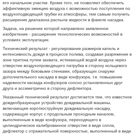
его начальном участке. Кроме того, не позволяет обеспечить
эффективную эжекцию воздуха с возможностью поступления по
воздухоподводящей трубки из атмосферы, тем самым получить
расширение диапазона распыла жидкости в факеле насадка.
Задача, на решение которой направлено заявленное
изобретение - расширение технологических возможностей в
условиях эксплуатации.
Технический результат - регулирование размеров капель и
интенсивность дождя в процессе полива, создавая разряжение в
зоне притока путем захвата, истекающей водой воздуха через
отверстие воздухопроводящего патрубка в сторону кольцевого
зазора между боковыми стенками, образующих снаружи
дополнительного насадка в виде конфузора, т.е. повышение
надежности каскада конфузоров соосно установленных друг
друга и ассиметрично в сторону дефлектора.
Указанный технический результат достигается тем, что известное
дождеобразующее устройство дождевальной машины,
включающее короткоструйную дождевальную насадку,
содержащую корпус с продольным проходным каналом,
выполненным в виде конфузора, переходящего в
цилиндрическое калиброванное отверстие в виде сопла,
дефлектор с отражательной поверхностью, выполненный в виде