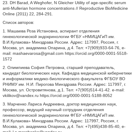
23. DH Barad, A Weghofer, N Gleicher Utility of age-specific serum
anti-Mullerian hormone concentrations // Reproductive BioMedicine
Online (2011) 22, 284-291.
Список авторов:
1. Машаева Роза Истановна, аспирант отделения
гинекологической эндокринологии ФГБУ «НМИЦАГиП им.
В.И.Кулакова» Минздрава России. Адрес: 117997, Россия, г.
Москва, ул. академика Опарина, д.4. Тел: +7(909)933-64-76, e-
mail: mashaevarosa@gmail.com https://orcid.org/0000-0001-5518-
1572
2. Олимпиева София Петровна, старший преподаватель,
кандидат биологических наук. Кафедра медицинской кибернетики
и информатики медико-биологического факультета ФГБОУ ВО
РНИМУ им. Н.И. Пирогова Минздрава России. Адрес: 117997, г.
Москва, ул. Островитянова, д.1. Тел: +7(905)514-41-42. e-mail:
vkilikov@vandex.ru https://orcid.org/0000-0001-5188-8052
3. Марченко Лариса Андреевна, доктор медицинских наук,
профессор, ведущий научный сотрудник отделения
гинекологической эндокринологии ФГБУ «НМИЦАГиП им.
В.И.Кулакова» Минздрава России. Адрес: 117997, Россия, г.
Москва, ул. академика Опарина, д.4. Тел: +7(495)438-85-40, e-