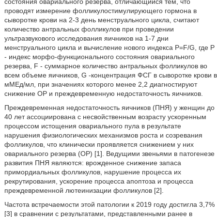
состояния овариального резерва, отличающийся тем, что
проводят измерение фолликулостимулирующего гормона в
сыворотке крови на 2-3 день менструального цикла, считают
количество антральных фолликулов при проведении
ультразвукового исследования яичников на 1-7 дни
менструального цикла и вычисление нового индекса P=F/G, где Р
- индекс морфо-функционального состояния овариального
резерва, F - суммарное количество антральных фолликулов во
всем объеме яичников, G -концентрация ФСГ в сыворотке крови в
мМЕд/мл, при значениях которого менее 2,2 диагностируют
снижение ОР и преждевременную недостаточность яичников.
Преждевременная недостаточность яичников (ПНЯ) у женщин до
40 лет ассоциирована с несвойственным возрасту ускоренным
процессом истощения овариального пула в результате
нарушения физиологических механизмов роста и созревания
фолликулов, что клинически проявляется снижением у них
овариального резерва (ОР) [1]. Ведущими звеньями в патогенезе
развития ПНЯ являются: врожденное снижение запаса
примордиальных фолликулов, нарушение процесса их
рекрутирования, ускорение процесса апоптоза и процесса
преждевременной лютеинизации фолликулов [2].
Частота встречаемости этой патологии к 2019 году достигла 3,7%
[3] в сравнении с результатами, представленными ранее в