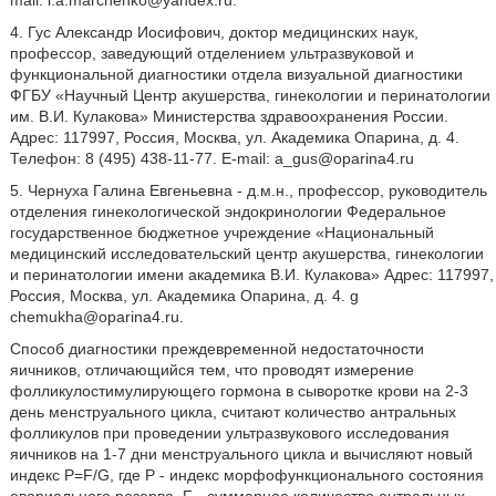
mail: l.a.marchenko@yandex.ru.
4. Гус Александр Иосифович, доктор медицинских наук,
профессор, заведующий отделением ультразвуковой и
функциональной диагностики отдела визуальной диагностики
ФГБУ «Научный Центр акушерства, гинекологии и перинатологии
им. В.И. Кулакова» Министерства здравоохранения России.
Адрес: 117997, Россия, Москва, ул. Академика Опарина, д. 4.
Телефон: 8 (495) 438-11-77. Е-mail: a_gus@oparina4.ru
5. Чернуха Галина Евгеньевна - д.м.н., профессор, руководитель
отделения гинекологической эндокринологии Федеральное
государственное бюджетное учреждение «Национальный
медицинский исследовательский центр акушерства, гинекологии
и перинатологии имени академика В.И. Кулакова» Адрес: 117997,
Россия, Москва, ул. Академика Опарина, д. 4. g
chemukha@oparina4.ru.
Способ диагностики преждевременной недостаточности
яичников, отличающийся тем, что проводят измерение
фолликулостимулирующего гормона в сыворотке крови на 2-3
день менструального цикла, считают количество антральных
фолликулов при проведении ультразвукового исследования
яичников на 1-7 дни менструального цикла и вычисляют новый
индекс P=F/G, где Р - индекс морфофункционального состояния