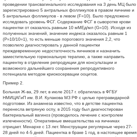
проведении трансвагинального исследования на 3 день МЦ было
зарегистрировано 5 антральных фолликулов в правом яичнике и
5 антральных фолликулов - в левом (F=10). Было предложено
исследовать уровень ФСГ. Содержание ФСГ в сыворотке крови
пациентки от оказалось равным 10 мМЕд/мл (G=10). Исходя из
полученных значений, значение индекса оказалось равным 1
(Р=10/10=1), то есть меньше порогового значения 2,2, что
позволило диагностировать у данной пациентки
преждевременную недостаточность яичников и назначить
заместительную гормональную терапию, а также направить
пациентку в отделение репродукции для консультации и
возможного дальнейшего сохранения репродуктивного
потенциала методом криокосервации ооцитов.
Пример 2.
Больная Ж-ва, 29 лет, в июле 2017 г. обратилась в ФГБУ
НМИЦАГиП им. В.И. Кулакова МЗ РФ с целью прегравидарной
подготовки. Из анамнеза известно, что в детстве пациентка
перенесла ветряную оспу, в 2015 году был диагностирован
бактериальный вагиноз (проводилось лечение с контролем
излеченности). Оперативные вмешательства на яичниках
отрицает. Менархе с 13 лет. Менструации регулярные через 27-
28 дней по 4-5 дней. Пациентка в браке 1 год, в настоящее время