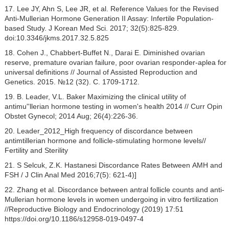
17. Lee JY, Ahn S, Lee JR, et al. Reference Values for the Revised
Anti-Mullerian Hormone Generation II Assay: Infertile Population-
based Study. J Korean Med Sci. 2017; 32(5):825-829.
doi:10.3346/jkms.2017.32.5.825
18. Cohen J., Chabbert-Buffet N., Darai E. Diminished ovarian
reserve, premature ovarian failure, poor ovarian responder-aplea for
universal definitions // Journal of Assisted Reproduction and
Genetics. 2015. №12 (32). C. 1709-1712.
19. B. Leader, V.L. Baker Maximizing the clinical utility of
antimu''llerian hormone testing in women's health 2014 // Curr Opin
Obstet Gynecol; 2014 Aug; 26(4):226-36.
20. Leader_2012_High frequency of discordance between
antimtillerian hormone and follicle-stimulating hormone levels//
Fertility and Sterility
21. S Selcuk, Z.K. Hastanesi Discordance Rates Between АМН and
FSH / J Clin Anal Med 2016;7(5): 621-4)]
22. Zhang et al. Discordance between antral follicle counts and anti-
Mullerian hormone levels in women undergoing in vitro fertilization
//Reproductive Biology and Endocrinology (2019) 17:51
https://doi.org/10.1186/s12958-019-0497-4