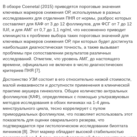
В обзоре Coenetal (2015) приводятся пороговые значения
ключевых маркеров снижения ОР, используемые в разных
исследованиях для отделения ПНЯ от нормы, разброс которых
составляет для КАФ от 3 до 12 фолликулов, для ФСГ от 7 до 12
IU/l, и для АМГ от 0,7 до 1,1 ng/ml, что несомненно приводит
клинициста к проблеме выбора таких пороговых значений для
ключевых маркеров снижения ОР, при которых будет достигнута
наибольшая диагностическая точность, а также вызывает
проблемы при сопоставлении результатов различных
исследований. Отметим, что уровень АМГ, до настоящего
времени, официально не включен в число диагностических
критериев ПНЯ [7].
Достоинство УЗИ состоит в его относительно низкой стоимости,
малой инвазивности и доступности применения в клинической
практике акушера гинеколога. Общее количество антральных
фолликулов (КАФ), определяемых с помощью ультразвуковых
методов исследования в обоих яичниках на 1-4 день
менструального цикла, тесно коррелирует с пулом
примордиальных фолликулом, что позволяет использовать этот
показатель для оценки овариального резерва, что
подтверждается при гистологическом исследовании биоптата
яичников [8]. Этот маркер обладает высокой стабильностью