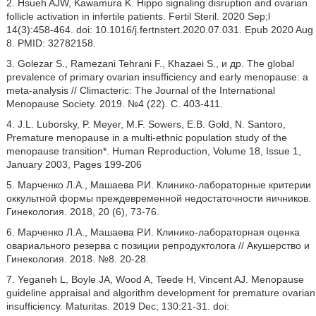
2. Hsueh AJW, Kawamura K. Hippo signaling disruption and ovarian
follicle activation in infertile patients. Fertil Steril. 2020 Sep;l
14(3):458-464. doi: 10.1016/j.fertnstert.2020.07.031. Epub 2020 Aug
8. PMID: 32782158.
3. Golezar S., Ramezani Tehrani F., Khazaei S., и др. The global
prevalence of primary ovarian insufficiency and early menopause: a
meta-analysis // Climacteric: The Journal of the International
Menopause Society. 2019. №4 (22). C. 403-411.
4. J.L. Luborsky, P. Meyer, M.F. Sowers, E.B. Gold, N. Santoro,
Premature menopause in a multi-ethnic population study of the
menopause transition*. Human Reproduction, Volume 18, Issue 1,
January 2003, Pages 199-206
5. Марченко Л.А., Машаева Р.И. Клинико-лабораторные критерии
оккультной формы преждевременной недостаточности яичников.
Гинекология. 2018, 20 (6), 73-76.
6. Марченко Л.А., Машаева Р.И. Клинико-лабораторная оценка
овариального резерва с позиции репродуктолога // Акушерство и
Гинекология. 2018. №8. 20-28.
7. Yeganeh L, Boyle JA, Wood A, Teede H, Vincent AJ. Menopause
guideline appraisal and algorithm development for premature ovarian
insufficiency. Maturitas. 2019 Dec; 130:21-31. doi: