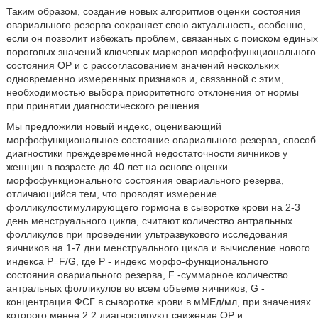
Таким образом, создание новых алгоритмов оценки состояния
овариального резерва сохраняет свою актуальность, особенно,
если он позволит избежать проблем, связанных с поиском единых
пороговых значений ключевых маркеров морфофункционального
состояния ОР и с рассогласованием значений нескольких
одновременно измеренных признаков и, связанной с этим,
необходимостью выбора приоритетного отклонения от нормы
при принятии диагностического решения.
Мы предложили новый индекс, оценивающий
морфофункциональное состояние овариального резерва, способ
диагностики преждевременной недостаточности яичников у
женщин в возрасте до 40 лет на основе оценки
морфофункционального состояния овариального резерва,
отличающийся тем, что проводят измерение
фолликулостимулирующего гормона в сыворотке крови на 2-3
день менструального цикла, считают количество антральных
фолликулов при проведении ультразвукового исследования
яичников на 1-7 дни менструального цикла и вычисление нового
индекса P=F/G, где Р - индекс морфо-функционального
состояния овариального резерва, F -суммарное количество
антральных фолликулов во всем объеме яичников, G -
концентрация ФСГ в сыворотке крови в мМЕд/мл, при значениях
которого менее 2,2 диагностируют снижение ОР и