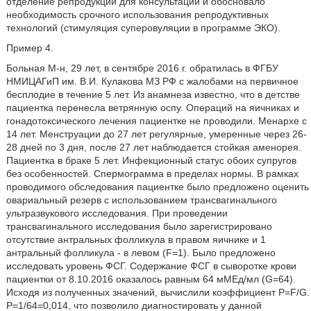
отделение репродукции для консультации и обосновало
необходимость срочного использования репродуктивных
технологий (стимуляция суперовуляции в программе ЭКО).
Пример 4.
Больная М-н, 29 лет, в сентябре 2016 г. обратилась в ФГБУ
НМИЦАГиП им. В.И. Кулакова МЗ РФ с жалобами на первичное
бесплодие в течение 5 лет. Из анамнеза известно, что в детстве
пациентка перенесла ветрянную оспу. Операций на яичниках и
гонадотоксического лечения пациентке не проводили. Менархе с
14 лет. Менструации до 27 лет регулярные, умеренные через 26-
28 дней по 3 дня, после 27 лет наблюдается стойкая аменорея.
Пациентка в браке 5 лет. Инфекционный статус обоих супругов
без особенностей. Спермограмма в пределах нормы. В рамках
проводимого обследования пациентке было предложено оценить
овариальный резерв с использованием трансвагинального
ультразвукового исследования. При проведении
трансвагинального исследования было зарегистрировано
отсутствие антральных фолликула в правом яичнике и 1
антральный фолликула - в левом (F=1). Было предложено
исследовать уровень ФСГ. Содержание ФСГ в сыворотке крови
пациентки от 8.10.2016 оказалось равным 64 мМЕд/мл (G=64).
Исходя из полученных значений, вычислили коэффициент P=F/G.
Р=1/64=0,014, что позволило диагностировать у данной