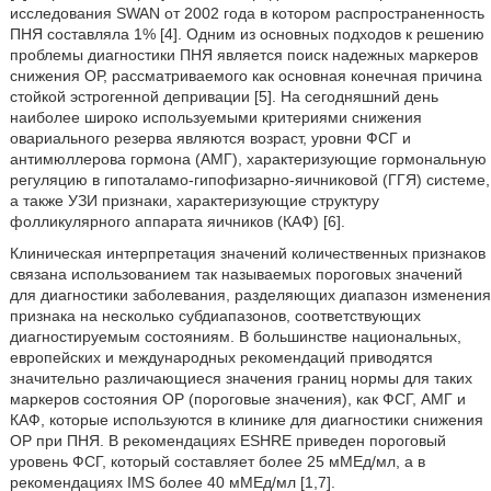
исследования SWAN от 2002 года в котором распространенность
ПНЯ составляла 1% [4]. Одним из основных подходов к решению
проблемы диагностики ПНЯ является поиск надежных маркеров
снижения ОР, рассматриваемого как основная конечная причина
стойкой эстрогенной депривации [5]. На сегодняшний день
наиболее широко используемыми критериями снижения
овариального резерва являются возраст, уровни ФСГ и
антимюллерова гормона (АМГ), характеризующие гормональную
регуляцию в гипоталамо-гипофизарно-яичниковой (ГГЯ) системе,
а также УЗИ признаки, характеризующие структуру
фолликулярного аппарата яичников (КАФ) [6].
Клиническая интерпретация значений количественных признаков
связана использованием так называемых пороговых значений
для диагностики заболевания, разделяющих диапазон изменения
признака на несколько субдиапазонов, соответствующих
диагностируемым состояниям. В большинстве национальных,
европейских и международных рекомендаций приводятся
значительно различающиеся значения границ нормы для таких
маркеров состояния ОР (пороговые значения), как ФСГ, АМГ и
КАФ, которые используются в клинике для диагностики снижения
ОР при ПНЯ. В рекомендациях ESHRE приведен пороговый
уровень ФСГ, который составляет более 25 мМЕд/мл, а в
рекомендациях IMS более 40 мМЕд/мл [1,7].