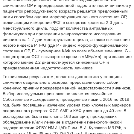
сниженного ОР и преждевременной недостаточности яичников у
пациенток репродуктивного возраста решается предложенным
нами способом оценки морфофункционального состояния ОР,
включающим измерение ФСГ в сыворотке крови на 2-3 день
менструального цикла, подсчет количества антральных
фолликулов при проведении ультразвукового исследования
яичников на 1-7 дни менструального цикла, а также вычисление
нового индекса P=F/G (где Р - индекс морфо-функционального
состояния OP, F - суммарное КАФ во всем объеме яичников, G -
концентрация ФСГ в сыворотке крови в мМЕд/мл), при значениях
которого менее 2,2 диагностируется сниженный ОР и
преждевременная недостаточность яичников.
Техническим результатом, является диагностика у женщины
снижения овариального резерва, представляющего собой
конечную причину преждевременной недостаточности яичников.
Выбор исследуемых признаков не является случайным.
Собственные исследования, проведенные нами с 2016 по 2019
год, были посвящены изучению уровня трех ключевых маркеров
овариального резерва: ФСГ, АМГ и КАФ у женщин до 40 лет. В
исследование были включены 168 женщин, проходивших
обследование и/или лечение в отделении гинекологической
эндокринологии ФГБУ НМИЦАГиП им. В.И. Кулакова МЗ РФ, в
возрасте от 18 до 39 лет (32 [26;37] лет). В основную группу