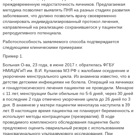
преждевременную недостаточность яичников. Предлагаемая
методика позволяет выявлять ПНЯ на разных стадиях развития
заболевания, что должно позволить врачу своевременно
спланировать индивидуализированный протокол лечения,
направленный на реализацию сохранившегося у пациентки
репродуктивного потенциала.
Работоспособность заявляемого способа подтверждается
следующими клиническими примерами:
Пример 1.
Больная О-ва, 23 года, в июне 2017 г. обратилась ФГБУ
НМИЦАГиП им. В.И. Кулакова МЗ РФ с жалобами оскуднение и
укорочение менструального цикла. Из анамнеза известно, что в
детстве детскими инфекциями не болела. Операций на яичниках
и гонадотоксического лечения пациентке не проводили. Менархе
с 11 лет, менструации были обильные по 5-6 дней, через 30 дней
в последние 2 года отмечено укорочение цикла до 26 дней по 3
дня. В анамнезе у матери пациентки менопауза наступила в 39
лет. В настоящее время пациентка не планирует беременность и
использует методы контрацепции (презерватив). В ходе
проводимого комплексного обследования пациентке было
предложено оценить овариальный резерв с использованием
трансвагинального ультразвукового исследования. При