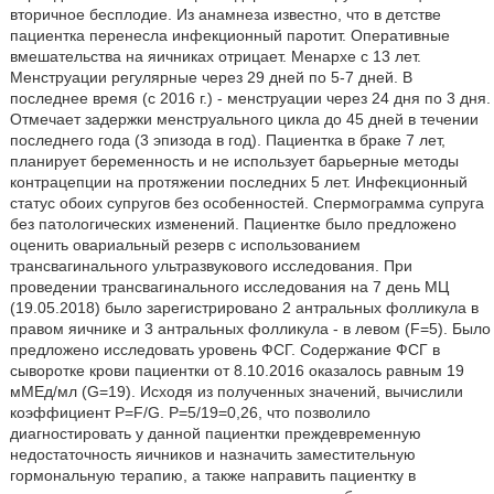
вторичное бесплодие. Из анамнеза известно, что в детстве
пациентка перенесла инфекционный паротит. Оперативные
вмешательства на яичниках отрицает. Менархе с 13 лет.
Менструации регулярные через 29 дней по 5-7 дней. В
последнее время (с 2016 г.) - менструации через 24 дня по 3 дня.
Отмечает задержки менструального цикла до 45 дней в течении
последнего года (3 эпизода в год). Пациентка в браке 7 лет,
планирует беременность и не использует барьерные методы
контрацепции на протяжении последних 5 лет. Инфекционный
статус обоих супругов без особенностей. Спермограмма супруга
без патологических изменений. Пациентке было предложено
оценить овариальный резерв с использованием
трансвагинального ультразвукового исследования. При
проведении трансвагинального исследования на 7 день МЦ
(19.05.2018) было зарегистрировано 2 антральных фолликула в
правом яичнике и 3 антральных фолликула - в левом (F=5). Было
предложено исследовать уровень ФСГ. Содержание ФСГ в
сыворотке крови пациентки от 8.10.2016 оказалось равным 19
мМЕд/мл (G=19). Исходя из полученных значений, вычислили
коэффициент P=F/G. Р=5/19=0,26, что позволило
диагностировать у данной пациентки преждевременную
недостаточность яичников и назначить заместительную
гормональную терапию, а также направить пациентку в