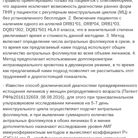
Правило ориентировано только на пациенток с олигоменореей,
что заранее исключает возможность диагностики ранних форм
ПНЯ у пациенток с регулярным менструальным циклом (МЦ) и
без установленного бесплодия. 2. Включение пациенток с
наличием одного из аллелей DRB1*01, DRB*04, DRB1*03,
DQB1*302, DQB1*501 HLA II класса, что в значительной степени
увеличивает время и стоимость данной методики. 3. Метод
включает определение числа антральных фолликулов в срезе, в
то время как предлагаемый нами подход использует общее
количество антральных фолликулов во всем объеме яичников. 4.
Метод предполагает использование допплерометрии
интраовариального кровотока в двухмерном режиме, в то время
как предлагаемый нами подход позволяет не рассчитывать этот
трудоемкий и дорогостоящий показатель.
- Известен способ доклинической диагностики преждевременного
истощения яичников у женщин репродуктивного возраста (Патент
РФ№2016132659, 08.08.2016), для этого при трансвагинальном
ультразвуковом исследовании яичников на 5-7 день
менструального цикла осуществляют подсчет антральных
фолликулов, и при выявлении суммарного количества
антральных фолликулов в обоих яичниках 6 и менее
дополнительно назначают исследование уровня АМГ
иммуноферментным методом и вычисляют коэффициент P=