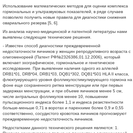
Использование математических методов для оценки комплекса
гормональных и ультразвуковых показателей, в ряде случаев
позволило получить новые правила для диагностики снижения
овариального резерва [5, 6].
Из анализа научно-медицинской и патентной литературы нами
выявлены следующие технические решения.
- Известен способ диагностики преждевременной
недостаточности яичников у женщин репродуктивного возраста с
олигоменореей (Патент РФ№2326386,01.12.2006), который
включает эхографическое, гормональное и генетическое
исследование. При выявлении наличия одного из аллелей
DRB1*01, DRB*04, DRB1*03, DQB1*302, DQB1*501 HLA II класса,
флюктуирующего уровня фолликулостимулирующего гормона на
фоне еще сохраненного ритма менструации или при первых
задержках менструации, и при объеме яичников менее 5 см,
числе антральных фолликулов менее 10, повышении
пульсационного индекса более 1,1 и индекса резистентности
больше-меньше 0,71 в воротах и паренхиме более 0,9 и 0,55
соответственно, сосудистого кровотока яичников прогнозируют
преждевременную недостаточность яичников.
Недостатками данного технического решения являются: 1.