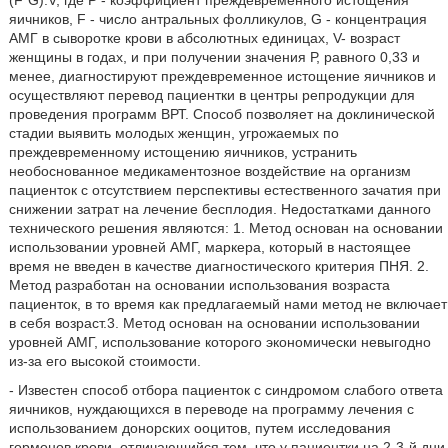
(F*G):V, где Р - коэффициент преждевременного истощения
яичников, F - число антральных фолликулов, G - концентрация
АМГ в сыворотке крови в абсолютных единицах, V- возраст
женщины в годах, и при получении значения Р, равного 0,33 и
менее, диагностируют преждевременное истощение яичников и
осуществляют перевод пациентки в центры репродукции для
проведения программ ВРТ. Способ позволяет на доклинической
стадии выявить молодых женщин, угрожаемых по
преждевременному истощению яичников, устранить
необоснованное медикаментозное воздействие на организм
пациенток с отсутствием перспективы естественного зачатия при
снижении затрат на лечение бесплодия. Недостатками данного
технического решения являются: 1. Метод основан на основании
использовании уровней АМГ, маркера, который в настоящее
время не введен в качестве диагностического критерия ПНЯ. 2.
Метод разработан на основании использования возраста
пациенток, в то время как предлагаемый нами метод не включает
в себя возраст.3. Метод основан на основании использовании
уровней АМГ, использование которого экономически невыгодно
из-за его высокой стоимости.
- Известен способ отбора пациенток с синдромом слабого ответа
яичников, нуждающихся в переводе на программу лечения с
использованием донорских ооцитов, путем исследования
гормонов крови, отличающийся тем, что у пациентки на 2-3-й дни