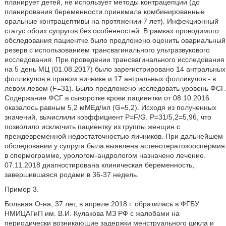
планирует детей, не использует методы контрацепции (до
планирования беременности принимала комбинированные
оральные контрацептивы на протяжении 7 лет). Инфекционный
статус обоих супругов без особенностей. В рамках проводимого
обследования пациентке было предложено оценить овариальный
резерв с использованием трансвагинального ультразвукового
исследования. При проведении трансвагинального исследования
на 5 день МЦ (01.08.2017) было зарегистрировано 14 антральных
фолликулов в правом яичнике и 17 антральных фолликулов - в
левом левом (F=31). Было предложено исследовать уровень ФСГ.
Содержание ФСГ в сыворотке крови пациентки от 08.10.2016
оказалось равным 5,2 мМЕд/мл (G=5,2). Исходя из полученных
значений, вычислили коэффициент P=F/G. Р=31/5,2=5,96, что
позволило исключить пациентку из группы женщин с
преждевременной недостаточностью яичников. При дальнейшем
обследовании у супруга была выявлена астенотератозооспермия
в спермограмме, урологом-андрологом назначено лечение.
07.11.2018 диагностирована клиническая беременность,
завершившаяся родами в 36-37 недель.
Пример 3.
Больная О-на, 37 лет, в апреле 2018 г. обратилась в ФГБУ
НМИЦАГиП им. В.И. Кулакова МЗ РФ с жалобами на
периодически возникающие задержки менструального цикла и