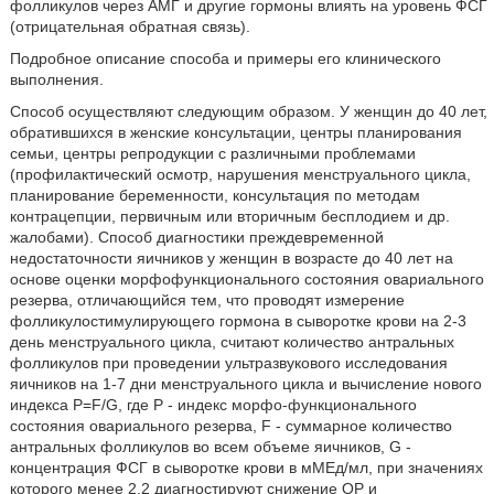
фолликулов через АМГ и другие гормоны влиять на уровень ФСГ
(отрицательная обратная связь).
Подробное описание способа и примеры его клинического
выполнения.
Способ осуществляют следующим образом. У женщин до 40 лет,
обратившихся в женские консультации, центры планирования
семьи, центры репродукции с различными проблемами
(профилактический осмотр, нарушения менструального цикла,
планирование беременности, консультация по методам
контрацепции, первичным или вторичным бесплодием и др.
жалобами). Способ диагностики преждевременной
недостаточности яичников у женщин в возрасте до 40 лет на
основе оценки морфофункционального состояния овариального
резерва, отличающийся тем, что проводят измерение
фолликулостимулирующего гормона в сыворотке крови на 2-3
день менструального цикла, считают количество антральных
фолликулов при проведении ультразвукового исследования
яичников на 1-7 дни менструального цикла и вычисление нового
индекса P=F/G, где Р - индекс морфо-функционального
состояния овариального резерва, F - суммарное количество
антральных фолликулов во всем объеме яичников, G -
концентрация ФСГ в сыворотке крови в мМЕд/мл, при значениях
которого менее 2,2 диагностируют снижение ОР и