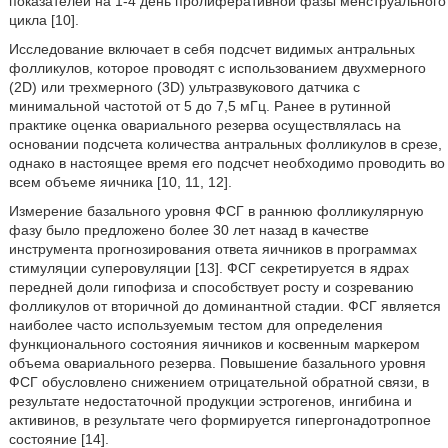
показателей на 1-4 день пролиферативной фазы менструального
цикла [10].
Исследование включает в себя подсчет видимых антральных
фолликулов, которое проводят с использованием двухмерного
(2D) или трехмерного (3D) ультразвукового датчика с
минимальной частотой от 5 до 7,5 мГц. Ранее в рутинной
практике оценка овариального резерва осуществлялась на
основании подсчета количества антральных фолликулов в срезе,
однако в настоящее время его подсчет необходимо проводить во
всем объеме яичника [10, 11, 12].
Измерение базального уровня ФСГ в раннюю фолликулярную
фазу было предложено более 30 лет назад в качестве
инструмента прогнозирования ответа яичников в программах
стимуляции суперовуляции [13]. ФСГ секретируется в ядрах
передней доли гипофиза и способствует росту и созреванию
фолликулов от вторичной до доминантной стадии. ФСГ является
наиболее часто используемым тестом для определения
функционального состояния яичников и косвенным маркером
объема овариального резерва. Повышение базального уровня
ФСГ обусловлено снижением отрицательной обратной связи, в
результате недостаточной продукции эстрогенов, ингибина и
активинов, в результате чего формируется гипергонадотропное
состояние [14].