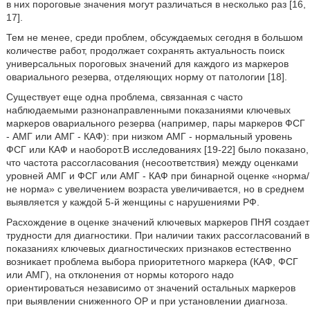
в них пороговые значения могут различаться в несколько раз [16,
17].
Тем не менее, среди проблем, обсуждаемых сегодня в большом
количестве работ, продолжает сохранять актуальность поиск
универсальных пороговых значений для каждого из маркеров
овариального резерва, отделяющих норму от патологии [18].
Существует еще одна проблема, связанная с часто
наблюдаемыми разнонаправленными показаниями ключевых
маркеров овариального резерва (например, пары маркеров ФСГ
- АМГ или АМГ - КАФ): при низком АМГ - нормальный уровень
ФСГ или КАФ и наоборот.В исследованиях [19-22] было показано,
что частота рассогласования (несоответствия) между оценками
уровней АМГ и ФСГ или АМГ - КАФ при бинарной оценке «норма/
не норма» с увеличением возраста увеличивается, но в среднем
выявляется у каждой 5-й женщины с нарушениями РФ.
Расхождение в оценке значений ключевых маркеров ПНЯ создает
трудности для диагностики. При наличии таких рассогласований в
показаниях ключевых диагностических признаков естественно
возникает проблема выбора приоритетного маркера (КАФ, ФСГ
или АМГ), на отклонения от нормы которого надо
ориентироваться независимо от значений остальных маркеров
при выявлении сниженного ОР и при установлении диагноза.