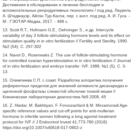
Достижения в обследовании и лечении бесплодия и
вспомогательных репродуктивных технологиях / под ред. Лаурель
А. Штадмауэр, Айлэн Тур-Каспа; пер. с англ. под ред. А. И. Гуса. -
М.: ГЭОТАР-Медиа, 2017. - 488 с.
13. Scott R.T., Hofmann G.E., Oehninger S., и др. Intercycle
variability of day 3 follicle-stimulating hormone levels and its effect on
stimulation quality in in vitro fertilization // Fertility and Sterility. 1990.
№2 (54). C. 297-302
14. Navot D., Rosenwaks Z. The use of follicle-stimulating hormone
for controlled ovarian hyperstimulation in in vitro fertilization // Journal
of in vitro fertilization and embryo transfer: IVF. 1988. №1 (5). C. 3-
13.
15. Олимпиева С.П. с соавт. Разработка алгоритма получения
референтных пределов для значений активности дисахаридаз и
щелочной фосфатазы слизистой оболочки тонкой кишки //
Клиническая лабораторная диагностика №9 2008, 49
16. Z. Hiedar, М. Bakhtiyari, F. Foroozanfard & М. Mirzamoradi Age-
specific reference values and cut-off points for anti-mullerian
hormone in infertile women following a long agonist treatment
protocol for IVF // J Endocrinol Invest 41,773-780 (2018).
https://doi.org/10.1007/s40618-017-0802-z