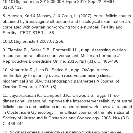
10.1016/j.maturitas.2019.09.009. Epub 2019 Sep 22. PMID:
31706432.
8. Hansen, Karl & Massey, J. & Craig, L. (2007). Antral follicle counts
obtained by transvaginal ultrasound and histological examination are
correlated with ovarian non-growing follicle number. Fertility and
Sterility - FERT STERIL. 88.
10.1016/j.fertnstert.2007.07.266.
9. Fleming R., Seifer D.B., Frattarelli J.L., и др. Assessing ovarian
response: antral follicle count versus anti-Mullerian hormone //
Reproductive Biomedicine Online. 2015. №4 (31). C. 486-496.
10. Venturella R., Lico D., Sarica А., и др. OvAge: a new
methodology to quantify ovarian reserve combining clinical,
biochemical and 3D-ultrasonographic parameters // Journal of
Ovarian Research. 2015. (8).
11. Jayaprakasan K., Campbell B.K., Clewes J.S., и др. Three-
dimensional ultrasound improves the interobserver reliability of antral
follicle counts and facilitates increased clinical work flow // Ultrasound
in Obstetrics & Gynecology: The Official Journal of the International
Society of Ultrasound in Obstetrics and Gynecology. 2008. №4 (31).
C. 439-444.
12. Ультразвуковая диагностика в репродуктивной медицине.