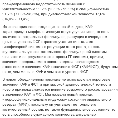
преждевременную недостаточность яичников с
чувствительностью 99,2% (95,9% - 99,9%) и специфичностью
91,7% (77,5%-98,3%), при диагностической точности 97,6%
(94,0% - 99,4%).
Из числа признаков, входящих в новый индекс, КАФ
характеризует морфологическую структуру яичников, то есть
количество антральных фолликулов, растущих в очередном
цикле, а уровень ФСГ отражает участие гипоталамо-
гипофизарной системы в регуляции этого роста, то есть
функциональную состоятельность фолликулярной системы
яичников и ее регуляцию со стороны ГГ системы, причем,
значения предлагаемого нового индекса, являющегося
отношением значения КАФ к значению ФСГ (КАФ/ФСГ), будут тем
ниже, чем меньше КАФ и чем выше уровень ФСГ.
В новом объединенном признаке не используются пороговые
значения КАФ и ФСГ и при высокой диагностической точности
нового признака снижается влияние возможного рассогласования
в значениях КАФ и ФСГ. Мы назвали новый признак
«морфофункциональным индексом» состояния овариального
резерва (МФИ), поскольку он учитывает не только его
количественный состав, но также функциональное состояние, то
есть способность суммарного количества антральных