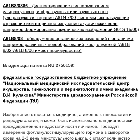
A61B8/0866
- Диагностирование с использованием
ультразвуковых, инфразвуковых или звуковых волн
(ультразвуковая терапия A61N 7/00; системы, использующие
отражение или вторичное излучение акустических волн,
например формирование акустических изображений G01S 15/00)
A61B8/08
- обнаружение органических изменений в организме,
например различных новообразований, кист, опухолей (A61B
8/02-A61B 8/06 имеют преимущество)
Владельцы патента RU 2750159:
федеральное государственное бюджетное учреждение
"Национальный медицинский исследовательский центр
акушерства, гинекологии и перинатологии имени академика
В.И. Кулакова" Министерства здравоохранения Российской
Федерации (RU)
Изобретение относится к медицине, а именно к гинекологии и
репродуктологии, и может быть использовано для диагностики
преждевременной недостаточности яичников. Проводят
измерение фолликулостимулирующего гормона в сыворотке
крови на 2-3 день менструального цикла, считают количество