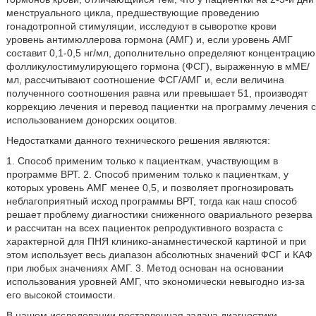
менструального цикла, предшествующие проведению
гонадотропной стимуляции, исследуют в сыворотке крови
уровень антимюллерова гормона (АМГ) и, если уровень АМГ
составит 0,1-0,5 нг/мл, дополнительно определяют концентрацию
фолликулостимулирующего гормона (ФСГ), выраженную в мМЕ/
мл, рассчитывают соотношение ФСГ/АМГ и, если величина
полученного соотношения равна или превышает 51, производят
коррекцию лечения и перевод пациентки на программу лечения с
использованием донорских ооцитов.
Недостатками данного технического решения являются:
1. Способ применим только к пациенткам, участвующим в
программе ВРТ. 2. Способ применим только к пациенткам, у
которых уровень АМГ менее 0,5, и позволяет прогнозировать
неблагоприятный исход программы ВРТ, тогда как наш способ
решает проблему диагностики сниженного овариального резерва
и рассчитан на всех пациенток репродуктивного возраста с
характерной для ПНЯ клинико-анамнестической картиной и при
этом использует весь диапазон абсолютных значений ФСГ и КАФ
при любых значениях АМГ. 3. Метод основан на основании
использования уровней АМГ, что экономически невыгодно из-за
его высокой стоимости.
В нашем исследовании поставленная задача диагностики