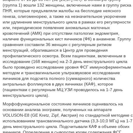
(группа 1) вошли 132 женщины, включенные нами в группу риска
ПНЯ, которые предъявляли жалобы на бесплодие неясного
генеза, олигоменорею, а также на незначительное укорочение
или удлинение менструального цикла в рамках его регулярности
или, периодическое появление аномальных маточных
кровотечений (АМК) при отсутствии патологии эндометрия,
наличие функциональных кист яичников (ФК) в анамнезе. Группу
сравнения составили 36 женщин с регулярным ритмом
менструаций, обратившихся в Центр для проведения
профилактического осмотра. Всем пациенткам, включенным в
исследование (168 женщин) на 2-3 день менструального цикла
было проведено исследование уровня ФСГ иммуноферментным
методом и трансвагинальное ультразвуковое исследование
яичников для подсчета полного (суммарного) количества
антральных фолликулов в двух яичниках (КАФ), которое
(пациенткам с регулярным МЦ УЗИ проводилось на 1-7 день
менструального цикла).
Морфофункциональное состояние яичников оценивалось на
основании анализа эхограмм, полученных на аппарате
VOLUSON-E8 (GE Kretz, Zipf, Австрия) по стандартной методике с
использованием трансвагинального датчика (3,3-10,0 МГц) на 1-7
день менструального цикла. Подсчитывали КАФ в объеме обоих
яичников. Определение в сыворотке крови содержания ФСГ,