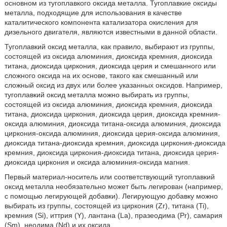
основном из тугоплавкого оксида металла. Тугоплавкие оксиды
металла, подходящие для использования в качестве
каталитического компонента катализатора окисления для
дизельного двигателя, являются известными в данной области.
Тугоплавкий оксид металла, как правило, выбирают из группы,
состоящей из оксида алюминия, диоксида кремния, диоксида
титана, диоксида циркония, диоксида церия и смешанного или
сложного оксида на их основе, такого как смешанный или
сложный оксид из двух или более указанных оксидов. Например,
тугоплавкий оксид металла можно выбирать из группы,
состоящей из оксида алюминия, диоксида кремния, диоксида
титана, диоксида циркония, диоксида церия, диоксида кремния-
оксида алюминия, диоксида титана-оксида алюминия, диоксида
циркония-оксида алюминия, диоксида церия-оксида алюминия,
диоксида титана-диоксида кремния, диоксида циркония-диоксида
кремния, диоксида циркония-диоксида титана, диоксида церия-
диоксида циркония и оксида алюминия-оксида магния.
Первый материал-носитель или соответствующий тугоплавкий
оксид металла необязательно может быть легирован (например,
с помощью легирующей добавки). Легирующую добавку можно
выбирать из группы, состоящей из циркония (Zr), титана (Ti),
кремния (Si), иттрия (Y), лантана (La), празеодима (Pr), самария
(Sm), неодима (Nd) и их оксида.