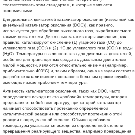
соответствовать этим стандартам, и которые являются
экономичными.
Для дизельных двигателей катализатор окисления (известный как
дизельный катализатор окисления (DOC)), как правило,
используется для обработки выхлопного газа, вырабатываемого
такими двигателями. Дизельные катализаторы окисления, как
правило, катализируют окисление (1) угарного газа (CO) до
углекислого газа (CO
) и (2) HC до углекислого газа (CO
) и воды
2
2
(H
O). Температуры выхлопного газа для дизельных двигателей,
2
особенно для транспортных средств с дизельным двигателем
малой мощности, являются относительно низкими (например,
приблизительно 400°C) и, таким образом, одна из задач состоит в
разработке каталитических составов с большим сроком службы,
имеющих низкие «рабочие» температуры.
Активность катализаторов окисления, таких как DOC, часто
определяется исходя из его «рабочей» температуры, которая
представляет собой температуру, при которой катализатор
начинает способствовать протеканию определенной
каталитической реакции или способствует протеканию этой
реакции в определенной степени. Обычно «рабочие»
температуры указываются исходя из определенной степени
превращения реагирующего вещества, например превращения