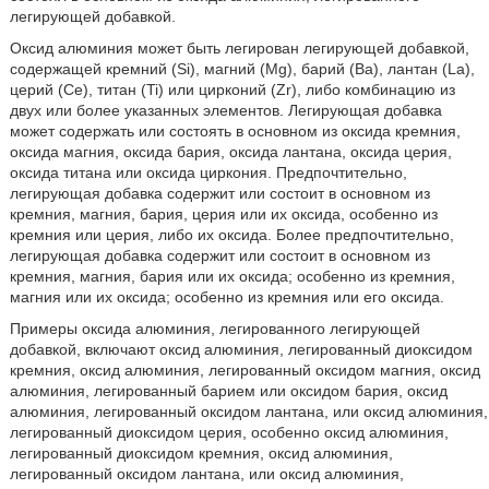
легирующей добавкой.
Оксид алюминия может быть легирован легирующей добавкой,
содержащей кремний (Si), магний (Mg), барий (Ba), лантан (La),
церий (Ce), титан (Ti) или цирконий (Zr), либо комбинацию из
двух или более указанных элементов. Легирующая добавка
может содержать или состоять в основном из оксида кремния,
оксида магния, оксида бария, оксида лантана, оксида церия,
оксида титана или оксида циркония. Предпочтительно,
легирующая добавка содержит или состоит в основном из
кремния, магния, бария, церия или их оксида, особенно из
кремния или церия, либо их оксида. Более предпочтительно,
легирующая добавка содержит или состоит в основном из
кремния, магния, бария или их оксида; особенно из кремния,
магния или их оксида; особенно из кремния или его оксида.
Примеры оксида алюминия, легированного легирующей
добавкой, включают оксид алюминия, легированный диоксидом
кремния, оксид алюминия, легированный оксидом магния, оксид
алюминия, легированный барием или оксидом бария, оксид
алюминия, легированный оксидом лантана, или оксид алюминия,
легированный диоксидом церия, особенно оксид алюминия,
легированный диоксидом кремния, оксид алюминия,
легированный оксидом лантана, или оксид алюминия,