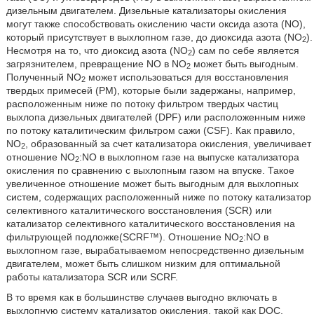
дизельным двигателем. Дизельные катализаторы окисления
могут также способствовать окислению части оксида азота (NO),
который присутствует в выхлопном газе, до диоксида азота (NO
).
2
Несмотря на то, что диоксид азота (NO
) сам по себе является
2
загрязнителем, превращение NO в NO
может быть выгодным.
2
Полученный NO
может использоваться для восстановления
2
твердых примесей (PM), которые были задержаны, например,
расположенным ниже по потоку фильтром твердых частиц
выхлопа дизельных двигателей (DPF) или расположенным ниже
по потоку каталитическим фильтром сажи (CSF). Как правило,
NO
, образованный за счет катализатора окисления, увеличивает
2
отношение NO
:NO в выхлопном газе на выпуске катализатора
2
окисления по сравнению с выхлопным газом на впуске. Такое
увеличенное отношение может быть выгодным для выхлопных
систем, содержащих расположенный ниже по потоку катализатор
селективного каталитического восстановления (SCR) или
катализатор селективного каталитического восстановления на
фильтрующей подложке(SCRF™). Отношение NO
:NO в
2
выхлопном газе, вырабатываемом непосредственно дизельным
двигателем, может быть слишком низким для оптимальной
работы катализатора SCR или SCRF.
В то время как в большинстве случаев выгодно включать в
выхлопную систему катализатор окисления, такой как DOC,