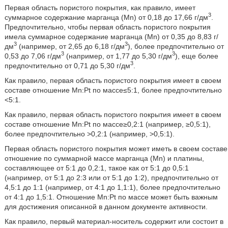
Первая область пористого покрытия, как правило, имеет
3
суммарное содержание марганца (Mn) от 0,18 до 17,66 г/дм
.
Предпочтительно, чтобы первая область пористого покрытия
имела суммарное содержание марганца (Mn) от 0,35 до 8,83 г/
3
3
дм
(например, от 2,65 до 6,18 г/дм
), более предпочтительно от
3
3
0,53 до 7,06 г/дм
(например, от 1,77 до 5,30 г/дм
), еще более
3
предпочтительно от 0,71 до 5,30 г/дм
.
Как правило, первая область пористого покрытия имеет в своем
составе отношение Mn:Pt по массе≤5:1, более предпочтительно
<5:1.
Как правило, первая область пористого покрытия имеет в своем
составе отношение Mn:Pt по массе≥0,2:1 (например, ≥0,5:1),
более предпочтительно >0,2:1 (например, >0,5:1).
Первая область пористого покрытия может иметь в своем составе
отношение по суммарной массе марганца (Mn) и платины,
составляющее от 5:1 до 0,2:1, такое как от 5:1 до 0,5:1
(например, от 5:1 до 2:3 или от 5:1 до 1:2), предпочтительно от
4,5:1 до 1:1 (например, от 4:1 до 1,1:1), более предпочтительно
от 4:1 до 1,5:1. Отношение Mn:Pt по массе может быть важным
для достижения описанной в данном документе активности.
Как правило, первый материал-носитель содержит или состоит в