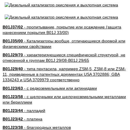
B01J37/02
- пропитывание, покрытие или осаждение (защита
нанесением покрытия B01J 33/00)
B01J35/00
- Катализаторы вообще, отличающиеся формой или
физическими свойствами
B01J29/70
- характеризующиеся специфической структурой, не
отнесенной к группам B01J 29/08-B01J 29/65
B01J29/40
- типа пентасила, например ZSM-5, ZSM-8 или ZSM-
11, приведенные в патентных документах USA 3702886; GBA
1334243 и USA 3709979 соответственно
B01J23/63
- с редкоземельными или актинидами
B01J23/58
- с щелочными или щелочноземельными металлами
или бериллием
B01J23/44
- палладий
B01J23/42
- платина
B01J23/38
- благородных металлов