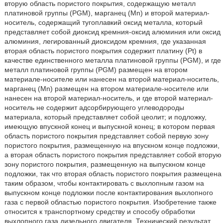
вторую область пористого покрытия, содержащую металл
платиновой группы (PGM), марганец (Mn) и второй материал-
носитель, содержащий тугоплавкий оксид металла, который
представляет собой диоксид кремния-оксид алюминия или оксид
алюминия, легированный диоксидом кремния, где указанная
вторая область пористого покрытия содержит платину (Pt) в
качестве единственного металла платиновой группы (PGM), и где
металл платиновой группы (PGM) размещен на втором
материале-носителе или нанесен на второй материал-носитель,
марганец (Mn) размещен на втором материале-носителе или
нанесен на второй материал-носитель, и где второй материал-
носитель не содержит адсорбирующего углеводороды
материала, который представляет собой цеолит; и подложку,
имеющую впускной конец и выпускной конец; в котором первая
область пористого покрытия представляет собой первую зону
пористого покрытия, размещенную на впускном конце подложки,
а вторая область пористого покрытия представляет собой вторую
зону пористого покрытия, размещенную на выпускном конце
подложки, так что вторая область пористого покрытия размещена
таким образом, чтобы контактировать с выхлопным газом на
выпускном конце подложки после контактирования выхлопного
газа с первой областью пористого покрытия. Изобретение также
относится к транспортному средству и способу обработки
выхлопного газа дизельного двигателя. Технический результат