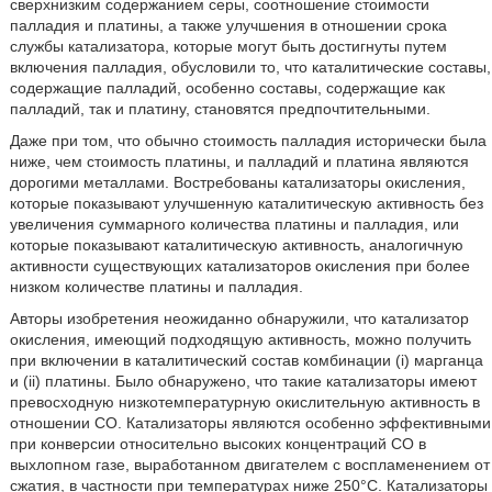
сверхнизким содержанием серы, соотношение стоимости
палладия и платины, а также улучшения в отношении срока
службы катализатора, которые могут быть достигнуты путем
включения палладия, обусловили то, что каталитические составы,
содержащие палладий, особенно составы, содержащие как
палладий, так и платину, становятся предпочтительными.
Даже при том, что обычно стоимость палладия исторически была
ниже, чем стоимость платины, и палладий и платина являются
дорогими металлами. Востребованы катализаторы окисления,
которые показывают улучшенную каталитическую активность без
увеличения суммарного количества платины и палладия, или
которые показывают каталитическую активность, аналогичную
активности существующих катализаторов окисления при более
низком количестве платины и палладия.
Авторы изобретения неожиданно обнаружили, что катализатор
окисления, имеющий подходящую активность, можно получить
при включении в каталитический состав комбинации (i) марганца
и (ii) платины. Было обнаружено, что такие катализаторы имеют
превосходную низкотемпературную окислительную активность в
отношении CO. Катализаторы являются особенно эффективными
при конверсии относительно высоких концентраций CO в
выхлопном газе, выработанном двигателем с воспламенением от
сжатия, в частности при температурах ниже 250°C. Катализаторы