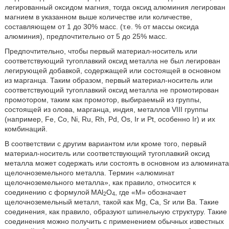
легированный оксидом магния, тогда оксид алюминия легирован
магнием в указанном выше количестве или количестве,
составляющем от 1 до 30% масс. (т.е. % от массы оксида
алюминия), предпочтительно от 5 до 25% масс.
Предпочтительно, чтобы первый материал-носитель или
соответствующий тугоплавкий оксид металла не был легирован
легирующей добавкой, содержащей или состоящей в основном
из марганца. Таким образом, первый материал-носитель или
соответствующий тугоплавкий оксид металла не промотирован
промотором, таким как промотор, выбираемый из группы,
состоящей из олова, марганца, индия, металлов VIII группы
(например, Fe, Co, Ni, Ru, Rh, Pd, Os, Ir и Pt, особенно Ir) и их
комбинаций.
В соответствии с другим вариантом или кроме того, первый
материал-носитель или соответствующий тугоплавкий оксид
металла может содержать или состоять в основном из алюмината
щелочноземельного металла. Термин «алюминат
щелочноземельного металла», как правило, относится к
соединению с формулой
MAl
O
, где «M» обозначает
2
4
щелочноземельный металл, такой как Mg, Ca, Sr или Ba. Такие
соединения, как правило, образуют шпинельную структуру. Такие
соединения можно получить с применением обычных известных