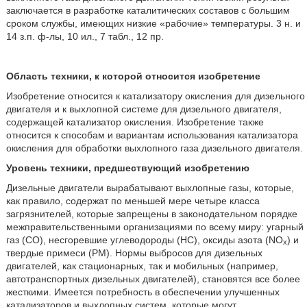
заключается в разработке каталитических составов с большим
сроком службы, имеющих низкие «рабочие» температуры. 3 н. и
14 з.п. ф-лы, 10 ил., 7 табл., 12 пр.
Область техники, к которой относится изобретение
Изобретение относится к катализатору окисления для дизельного
двигателя и к выхлопной системе для дизельного двигателя,
содержащей катализатор окисления. Изобретение также
относится к способам и вариантам использования катализатора
окисления для обработки выхлопного газа дизельного двигателя.
Уровень техники, предшествующий изобретению
Дизельные двигатели вырабатывают выхлопные газы, которые,
как правило, содержат по меньшей мере четыре класса
загрязнителей, которые запрещены в законодательном порядке
межправительственными организациями по всему миру: угарный
газ (CO), несгоревшие углеводороды (HC), оксиды азота (NO
) и
x
твердые примеси (PM). Нормы выбросов для дизельных
двигателей, как стационарных, так и мобильных (например,
автотранспортных дизельных двигателей), становятся все более
жесткими. Имеется потребность в обеспечении улучшенных
катализаторов и выхлопных систем, которые могут