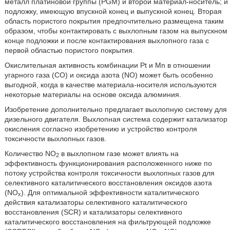
металл платиновой группы (PGM) и второй материал-носитель; и
подложку, имеющую впускной конец и выпускной конец. Вторая
область пористого покрытия предпочтительно размещена таким
образом, чтобы контактировать с выхлопным газом на выпускном
конце подложки и после контактирования выхлопного газа с
первой областью пористого покрытия.
Окислительная активность комбинации Pt и Mn в отношении
угарного газа (CO) и оксида азота (NO) может быть особенно
выгодной, когда в качестве материала-носителя используются
некоторые материалы на основе оксида алюминия.
Изобретение дополнительно предлагает выхлопную систему для
дизельного двигателя. Выхлопная система содержит катализатор
окисления согласно изобретению и устройство контроля
токсичности выхлопных газов.
Количество NO
в выхлопном газе может влиять на
2
эффективность функционирования расположенного ниже по
потоку устройства контроля токсичности выхлопных газов для
селективного каталитического восстановления оксидов азота
(NO
). Для оптимальной эффективности каталитического
x
действия катализаторы селективного каталитического
восстановления (SCR) и катализаторы селективного
каталитического восстановления на фильтрующей подложке