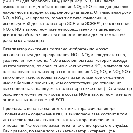
(SCRF™) для обработки NO
(например, NO
+NO) часто
x
2
нуждаются в том, чтобы отношение NO
к NO во входящем газе
2
находилось в пределах заданного диапазона. Оптимальная доля
NO
в NO
, как правило, зависит от типа композиции,
2
x
используемой для катализатора SCR или SCRF™, но отношение
NO
к NO в выхлопном газе непосредственно из дизельного
2
двигателя обычно является слишком низким для оптимальной
работы катализатора.
Катализатор окисления согласно изобретению может
использоваться для превращения NO в NO
и, следовательно,
2
увеличения количества NO
в выхлопном газе, который выходит
2
из катализатора, по сравнению с количеством NO
в выхлопном
2
газе на впуске катализатора (т.е. отношения NO
:NO
и NO
:NO в
2
x
2
выхлопном газе, который выходит из катализатора окисления
имеют большие значения, чем соответствующие отношения
выхлопного газа на впуске катализатора окисления). Катализатор
окисления может регулировать состав NO
в выхлопном газе для
x
оптимальных показателей SCR.
Проблема с использованием катализатора окисления для
«повышения» содержания NO
в выхлопном газе состоит в том,
2
что окислительная активность катализатора окисления в
отношении NO обычно изменяется в течение срока его службы.
Как правило, по мере того как катализатор «стареет» (т.е.