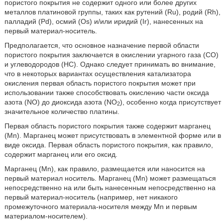
пористого покрытия не содержит одного или более других
металлов платиновой группы, таких как рутений (Ru), родий (Rh),
палладий (Pd), осмий (Os) и/или иридий (Ir), нанесенных на
первый материал-носитель.
Предполагается, что основное назначение первой области
пористого покрытия заключается в окислении угарного газа (CO)
и углеводородов (HC). Однако следует принимать во внимание,
что в некоторых вариантах осуществления катализатора
окисления первая область пористого покрытия может при
использовании также способствовать окислению части оксида
азота (NO) до диоксида азота (NO
), особенно когда присутствует
2
значительное количество платины.
Первая область пористого покрытия также содержит марганец
(Mn). Марганец может присутствовать в элементной форме или в
виде оксида. Первая область пористого покрытия, как правило,
содержит марганец или его оксид.
Марганец (Mn), как правило, размещается или наносится на
первый материал носитель. Марганец (Mn) может размещаться
непосредственно на или быть нанесенным непосредственно на
первый материал-носитель (например, нет никакого
промежуточного материала-носителя между Mn и первым
материалом-носителем).