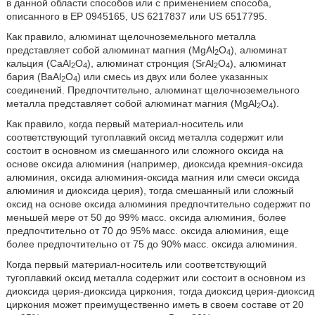
в данной области способов или с применением способа,
описанного в EP 0945165, US 6217837 или US 6517795.
Как правило, алюминат щелочноземельного металла
представляет собой алюминат магния (MgAl
O
), алюминат
2
4
кальция (CaAl
O
), алюминат стронция (SrAl
O
), алюминат
2
4
2
4
бария (BaAl
O
) или смесь из двух или более указанных
2
4
соединений. Предпочтительно, алюминат щелочноземельного
металла представляет собой алюминат магния (MgAl
O
).
2
4
Как правило, когда первый материал-носитель или
соответствующий тугоплавкий оксид металла содержит или
состоит в основном из смешанного или сложного оксида на
основе оксида алюминия (например, диоксида кремния-оксида
алюминия, оксида алюминия-оксида магния или смеси оксида
алюминия и диоксида церия), тогда смешанный или сложный
оксид на основе оксида алюминия предпочтительно содержит по
меньшей мере от 50 до 99% масс. оксида алюминия, более
предпочтительно от 70 до 95% масс. оксида алюминия, еще
более предпочтительно от 75 до 90% масс. оксида алюминия.
Когда первый материал-носитель или соответствующий
тугоплавкий оксид металла содержит или состоит в основном из
диоксида церия-диоксида циркония, тогда диоксид церия-диоксид
циркония может преимущественно иметь в своем составе от 20