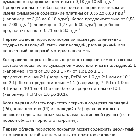
3
суммарное содержание платины от 0,18 до 10,59 г/дм
.
Предпочтительно, чтобы первая область пористого покрытия
3
имела суммарное содержание платины от 0,35 до 8,83 г/дм
3
(например, от 2,65 до 6,18 г/дм
), более предпочтительно от 0,53
3
3
до 7,06 г/дм
(например, от 1,77 до 5,30 г/дм
), еще более
3
предпочтительно от 0,71 до 5,30 г/дм
.
Первая область пористого покрытия может дополнительно
содержать палладий, такой как палладий, размещенный или
нанесенный на первый материал-носитель.
Как правило, первая область пористого покрытия имеет в своем
составе отношение по суммарной массе платины к палладию≥1:1
(например, Pt:Pd от 1:0 до 1:1 или от 10:1 до 1:1),
предпочтительно≥2:1 (например, Pt:Pd от 1:0 до 2:1 или от 10:1
до 2:1), более предпочтительно≥4:1 (например, Pt:Pd от 1:0 до
4:1 или от 10:1 до 4:1) и еще более предпочтительно≥10:1
(например, Pt:Pd от 1:0 до 10:1).
Когда первая область пористого покрытия содержит палладий
(Pd), тогда платина (Pt) и палладий (Pd) предпочтительно
являются единственными металлами платиновой группы (т.е. в
первой области пористого покрытия).
Первая область пористого покрытия может содержать цеолитный
катализатор, такой как цеолитный катализатор согласно