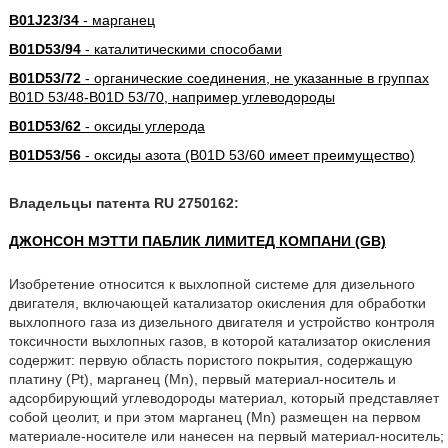
B01J23/34
- марганец
B01D53/94
- каталитическими способами
B01D53/72
- органические соединения, не указанные в группах
B01D 53/48-B01D 53/70, например углеводороды
B01D53/62
- оксиды углерода
B01D53/56
- оксиды азота (B01D 53/60 имеет преимущество)
Владельцы патента RU 2750162:
ДЖОНСОН МЭТТИ ПАБЛИК ЛИМИТЕД КОМПАНИ (GB)
Изобретение относится к выхлопной системе для дизельного
двигателя, включающей катализатор окисления для обработки
выхлопного газа из дизельного двигателя и устройство контроля
токсичности выхлопных газов, в которой катализатор окисления
содержит: первую область пористого покрытия, содержащую
платину (Pt), марганец (Mn), первый материал-носитель и
адсорбирующий углеводороды материал, который представляет
собой цеолит, и при этом марганец (Mn) размещен на первом
материале-носителе или нанесен на первый материал-носитель;