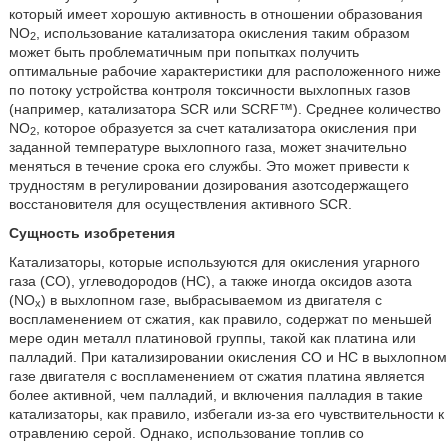
который имеет хорошую активность в отношении образования
NO
, использование катализатора окисления таким образом
2
может быть проблематичным при попытках получить
оптимальные рабочие характеристики для расположенного ниже
по потоку устройства контроля токсичности выхлопных газов
(например, катализатора SCR или SCRF™). Среднее количество
NO
, которое образуется за счет катализатора окисления при
2
заданной температуре выхлопного газа, может значительно
меняться в течение срока его службы. Это может привести к
трудностям в регулировании дозирования азотсодержащего
восстановителя для осуществления активного SCR.
Сущность изобретения
Катализаторы, которые используются для окисления угарного
газа (CO), углеводородов (HC), а также иногда оксидов азота
(NO
) в выхлопном газе, выбрасываемом из двигателя с
x
воспламенением от сжатия, как правило, содержат по меньшей
мере один металл платиновой группы, такой как платина или
палладий. При катализировании окисления CO и HC в выхлопном
газе двигателя с воспламенением от сжатия платина является
более активной, чем палладий, и включения палладия в такие
катализаторы, как правило, избегали из-за его чувствительности к
отравлению серой. Однако, использование топлив со