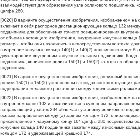
взаимодействуют для образования узла роликового подшипника, к
цапфе 280.
[0020] В варианте осуществления изобретения, изображенном на 
включает в себя распорное дистанционирующее кольцо 132 между
подшипника для обеспечения точного позиционирования внутренни
от объема настоящего изобретения, внутренние конусные кольца 1
размеры, чтобы они находились в непосредственном контакте друг
внутренние конусные кольца 140(1) и 140(2) подшипника могут б
двухсторонним внутренним конусным кольцом подшипника. Когда 
подшипника, конические ролики 150(1) и 150(2) катятся по обращ
подшипника.
[0021] В варианте осуществления изобретнеия, роликовый подшипн
ролики 150(1) и 150(2) установлены в гнездах соответствующих рам
поддержания желаемого расстояния между коническими роликами 
[0022] В варианте осуществления изобретения, изображенном на 
внутреннем конце 102 и заканчивается в суженном направляющем
направляющий участок 284 облегчает установку роликового подши
осевом направлении между (а) задним кольцом 172, опирающимся
прикрепленной к наружному концу 104 цапфы 280 посредством болт
конусные кольца 140 подшипника зажаты между износными кольцам
кольцом 172 и удерживающей крышкой 174.