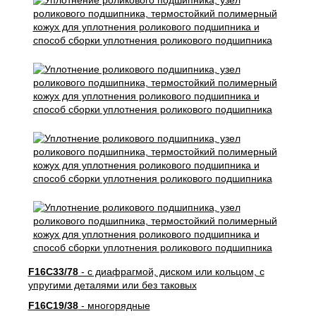
F16C33/78
- с диафрагмой, диском или кольцом, с
упругими деталями или без таковых
F16C19/38
- многорядные