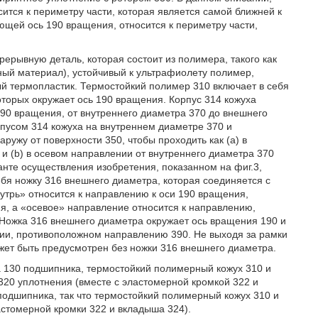
ится к периметру части, которая является самой ближней к
ющей ось 190 вращения, относится к периметру части,
ерывную деталь, которая состоит из полимера, такого как
ный материал), устойчивый к ультрафиолету полимер,
й термопластик. Термостойкий полимер 310 включает в себя
оторых окружает ось 190 вращения. Корпус 314 кожуха
190 вращения, от внутреннего диаметра 370 до внешнего
рпусом 314 кожуха на внутреннем диаметре 370 и
ружу от поверхности 350, чтобы проходить как (а) в
 и (b) в осевом направлении от внутреннего диаметра 370
анте осуществления изобретения, показанном на фиг.3,
бя ножку 316 внешнего диаметра, которая соединяется с
утрь» относится к направлению к оси 190 вращения,
я, а «осевое» направление относится к направлению,
 Ножка 316 внешнего диаметра окружает ось вращения 190 и
нии, противоположном направлению 390. Не выходя за рамки
жет быть предусмотрен без ножки 316 внешнего диаметра.
а 130 подшипника, термостойкий полимерный кожух 310 и
 320 уплотнения (вместе с эластомерной кромкой 322 и
одшипника, так что термостойкий полимерный кожух 310 и
астомерной кромки 322 и вкладыша 324).