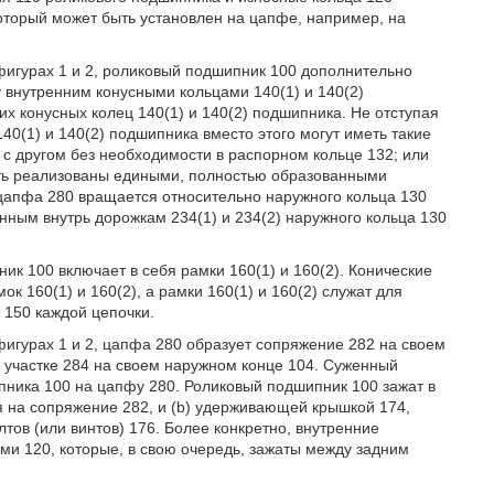
оторый может быть установлен на цапфе, например, на
фигурах 1 и 2, роликовый подшипник 100 дополнительно
 внутренним конусными кольцами 140(1) и 140(2)
х конусных колец 140(1) и 140(2) подшипника. Не отступая
40(1) и 140(2) подшипника вместо этого могут иметь такие
 с другом без необходимости в распорном кольце 132; или
ыть реализованы едиными, полностью образованными
цапфа 280 вращается относительно наружного кольца 130
енным внутрь дорожкам 234(1) и 234(2) наружного кольца 130
ик 100 включает в себя рамки 160(1) и 160(2). Конические
ок 160(1) и 160(2), а рамки 160(1) и 160(2) служат для
150 каждой цепочки.
фигурах 1 и 2, цапфа 280 образует сопряжение 282 на своем
 участке 284 на своем наружном конце 104. Суженный
пника 100 на цапфу 280. Роликовый подшипник 100 зажат в
 на сопряжение 282, и (b) удерживающей крышкой 174,
ов (или винтов) 176. Более конкретно, внутренние
и 120, которые, в свою очередь, зажаты между задним