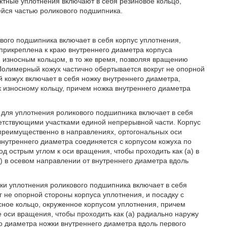
тные уплотнения включают в себя резиновое кольцо,
йся частью роликового подшипника.
вого подшипника включает в себя корпус уплотнения,
прикреплена к краю внутреннего диаметра корпуса
 износным кольцом, в то же время, позволяя вращению
 Полимерный кожух частично обертывается вокруг не опорной
 кожух включает в себя ножку внутреннего диаметра,
 износному кольцу, причем ножка внутреннего диаметра
 для уплотнения роликового подшипника включает в себя
ветствующими участками единой непрерывной части. Корпус
 преимущественно в направлениях, ортогональных оси
внутреннего диаметра соединяется с корпусом кожуха по
д острым углом к оси вращения, чтобы проходить как (а) в
b) в осевом направлении от внутреннего диаметра вдоль
рки уплотнения роликового подшипника включает в себя
 не опорной стороны корпуса уплотнения, и посадку с
сное кольцо, окруженное корпусом уплотнения, причем
 оси вращения, чтобы проходить как (а) радиально наружу
его диаметра ножки внутреннего диаметра вдоль первого