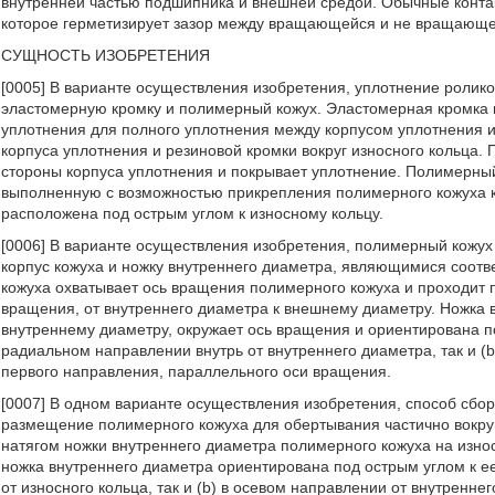
внутренней частью подшипника и внешней средой. Обычные контак
которое герметизирует зазор между вращающейся и не вращающе
СУЩНОСТЬ ИЗОБРЕТЕНИЯ
[0005] В варианте осуществления изобретения, уплотнение ролико
эластомерную кромку и полимерный кожух. Эластомерная кромка 
уплотнения для полного уплотнения между корпусом уплотнения и
корпуса уплотнения и резиновой кромки вокруг износного кольца.
стороны корпуса уплотнения и покрывает уплотнение. Полимерный
выполненную с возможностью прикрепления полимерного кожуха к
расположена под острым углом к износному кольцу.
[0006] В варианте осуществления изобретения, полимерный кожух
корпус кожуха и ножку внутреннего диаметра, являющимися соот
кожуха охватывает ось вращения полимерного кожуха и проходит
вращения, от внутреннего диаметра к внешнему диаметру. Ножка 
внутреннему диаметру, окружает ось вращения и ориентирована по
радиальном направлении внутрь от внутреннего диаметра, так и (
первого направления, параллельного оси вращения.
[0007] В одном варианте осуществления изобретения, способ сбо
размещение полимерного кожуха для обертывания частично вокруг
натягом ножки внутреннего диаметра полимерного кожуха на изно
ножка внутреннего диаметра ориентирована под острым углом к ее
от износного кольца, так и (b) в осевом направлении от внутренн