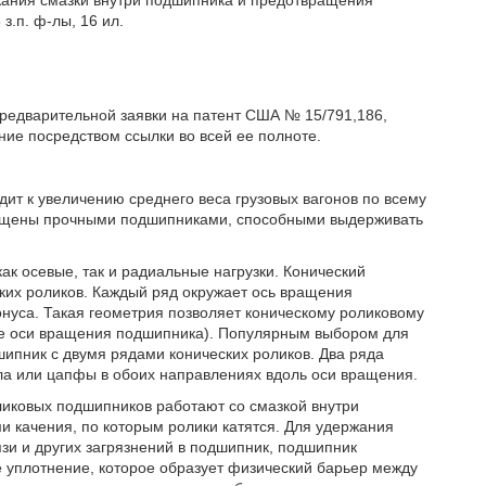
жания смазки внутри подшипника и предотвращения
з.п. ф-лы, 16 ил.
предварительной заявки на патент США № 15/791,186,
ние посредством ссылки во всей ее полноте.
дит к увеличению среднего веса грузовых вагонов по всему
снащены прочными подшипниками, способными выдерживать
к осевые, так и радиальные нагрузки. Конический
ких роликов. Каждый ряд окружает ось вращения
нуса. Такая геометрия позволяет коническому роликовому
ые оси вращения подшипника). Популярным выбором для
шипник с двумя рядами конических роликов. Два ряда
а или цапфы в обоих направлениях вдоль оси вращения.
ликовых подшипников работают со смазкой внутри
 качения, по которым ролики катятся. Для удержания
зи и других загрязнений в подшипник, подшипник
е уплотнение, которое образует физический барьер между