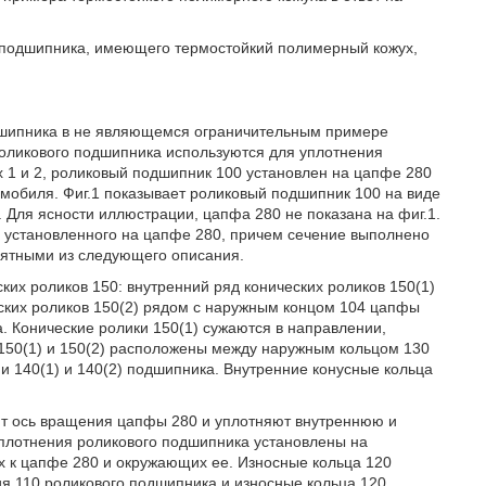
о подшипника, имеющего термостойкий полимерный кожух,
одшипника в не являющемся ограничительным примере
роликового подшипника используются для уплотнения
 1 и 2, роликовый подшипник 100 установлен на цапфе 280
томобиля. Фиг.1 показывает роликовый подшипник 100 на виде
. Для ясности иллюстрации, цапфа 280 не показана на фиг.1.
, установленного на цапфе 280, причем сечение выполнено
нятными из следующего описания.
ких роликов 150: внутренний ряд конических роликов 150(1)
ских роликов 150(2) рядом с наружным концом 104 цапфы
. Конические ролики 150(1) сужаются в направлении,
 150(1) и 150(2) расположены между наружным кольцом 130
 140(1) и 140(2) подшипника. Внутренние конусные кольца
ают ось вращения цапфы 280 и уплотняют внутреннюю и
Уплотнения роликового подшипника установлены на
ых к цапфе 280 и окружающих ее. Износные кольца 120
я 110 роликового подшипника и износные кольца 120