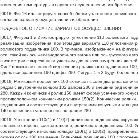
изменения температуры в варианте осуществления изобретения.
[0016] Фиг.16 иллюстрирует способ сборки уплотнения роликовог
согласно варианту осуществления изобретения.
ПОДРОБНОЕ ОПИСАНИЕ ВАРИАНТОВ ОСУЩЕСТВЛЕНИЯ
[0017] Фигуры 1 и 2 иллюстрируют уплотнение 110 роликового п
реализации изобретения, при этом два варианта 110 уплотнения 
роликового подшипника 100. В примере, изображенном на фигурах
оси, такой как ось железнодорожного вагона или ось грузового ав
в изометрии с вырезанным участком для показа внутренних частей
Фиг.2 показывает полный вид сечения роликового подшипника 100
вдоль оси вращения 190 цапфы 280. Фигуры 1 и 2 будут более по
[0018] Роликовый подшипник 100 включает в себя два ряда коничес
рядом с внутренним концом 102 цапфы 280 и внешний ряд кониче
280. Каждый конический ролик 150 имеет форму усеченного конуса
противоположном коническим роликам 150(2). Конические ролики
подшипника и соответствующими внутренними конусными кольцами
140 подшипника установлены на цапфе 280.
[0019] Уплотнения 110(1) и 110(2) роликового подшипника окруж
внешнюю стороны, соответственно, роликового подшипника 100. 
соответствующих износных кольцах 120(1) и 120(2), прикрепленн
окружают ось 190 вращения. Роликовый подшипник 100, уплотнени