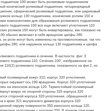
ый подшипник 100 может быть роликовым подшипником
ядный конический роликовый подшипник, четырехрядный
дшипник, сферический роликовый подшипник, или шариковый
ружное кольцо 130 подшипника, конические ролики 150 и
ими компонентами для образования роликового подшипника
кового подшипника 100 все еще включают уплотнения 110
ких роликов 150 могут быть инвертированы, как показано на
а 100 обычно включает в себя вращение цапфы 280
 их роли могут быть изменены на противоположные, так что
цапфы 280, или наружное кольцо 130 подшипника и цапфа
ликового подшипника в сечении. В частности, фиг. 3
ового подшипника 110. Сечение 100', изображенное на
ия 110(2) роликового подшипника, показанного на фиг.2, но
йкий полимерный кожух 310, корпус 320 уплотнения,
торых окружает ось 190 вращения. Корпус 320 уплотнения
влен на износном кольце 120. Термостойкий полимерный
бернут вокруг не опорной стороны 325 корпуса 320
яется стороной корпуса 320 уплотнения, обращенной от
а к краю 321 внутреннего диаметра корпуса 320
щенной наружу поверхности 350 износного кольца 120.
биринтное уплотнение с ротором 330. В данном описании,