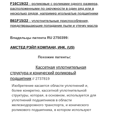
F16C19/22
- роликовые с роликами одного размера,
расположенными по окружности в один ряд или в
несколько рядов, например игольчатые подшипники
B61F15/22
- уплотнительные приспособления,
предотвращающие попадание пыли и утечку масла
Владельцы патента RU 2750399:
АМСТЕД РЭЙЛ КОМПАНИ, ИНК. (US)
Похожие патенты:
Кассетная уплотнительная
структура и конический роликовый
подшипник
// 2737819
Изобретение касается области уплотнений и,
более конкретно, кассетной уплотнительной
структуры, которая, в основном, используется для
уплотнений подшипников в области
железнодорожного транспорта, и конического
роликового подшипника, в котором используют