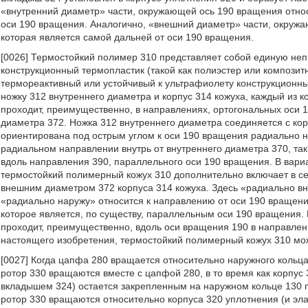
«внутренний диаметр» части, окружающей ось 190 вращения относ
оси 190 вращения. Аналогично, «внешний диаметр» части, окружа
которая является самой дальней от оси 190 вращения.
[0026] Термостойкий полимер 310 представляет собой единую непр
конструкционный термопластик (такой как полиэстер или композит
термореактивный или устойчивый к ультрафиолету конструкционны
ножку 312 внутреннего диаметра и корпус 314 кожуха, каждый из к
проходит, преимущественно, в направлениях, ортогональных оси 
диаметра 372. Ножка 312 внутреннего диаметра соединяется с ко
ориентирована под острым углом к оси 190 вращения радиально на
радиальном направлении внутрь от внутреннего диаметра 370, так
вдоль направления 390, параллельного оси 190 вращения. В вари
термостойкий полимерный кожух 310 дополнительно включает в се
внешним диаметром 372 корпуса 314 кожуха. Здесь «радиально вн
«радиально наружу» относится к направлению от оси 190 вращени
которое является, по существу, параллельным оси 190 вращения.
проходит, преимущественно, вдоль оси вращения 190 в направле
настоящего изобретения, термостойкий полимерный кожух 310 мо
[0027] Когда цапфа 280 вращается относительно наружного кольц
ротор 330 вращаются вместе с цапфой 280, в то время как корпус
вкладышем 324) остается закрепленным на наружном кольце 130 п
ротор 330 вращаются относительно корпуса 320 уплотнения (и эл