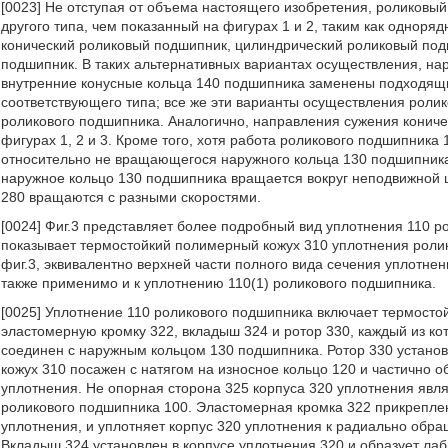
[0023] Не отступая от объема настоящего изобретения, роликов
другого типа, чем показанный на фигурах 1 и 2, таким как однор
конический роликовый подшипник, цилиндрический роликовый по
подшипник. В таких альтернативных вариантах осуществления, на
внутренние конусные кольца 140 подшипника заменены подходящ
соответствующего типа; все же эти варианты осуществления роли
роликового подшипника. Аналогично, направления сужения коничес
фигурах 1, 2 и 3. Кроме того, хотя работа роликового подшипник
относительно не вращающегося наружного кольца 130 подшипника,
наружное кольцо 130 подшипника вращается вокруг неподвижной 
280 вращаются с разными скоростями.
[0024] Фиг.3 представляет более подробный вид уплотнения 110 ро
показывает термостойкий полимерный кожух 310 уплотнения ролик
фиг.3, эквивалентно верхней части полного вида сечения уплотнен
также применимо и к уплотнению 110(1) роликового подшипника.
[0025] Уплотнение 110 роликового подшипника включает термосто
эластомерную кромку 322, вкладыш 324 и ротор 330, каждый из ко
соединен с наружным кольцом 130 подшипника. Ротор 330 устано
кожух 310 посажен с натягом на износное кольцо 120 и частично о
уплотнения. Не опорная сторона 325 корпуса 320 уплотнения явл
роликового подшипника 100. Эластомерная кромка 322 прикреплен
уплотнения, и уплотняет корпус 320 уплотнения к радиально обра
Вкладыш 324 установлен в корпусе уплотнения 320 и образует ла