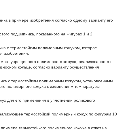
ника в примере изобретения согласно одному варианту его
вого подшипника, показанного на Фигурах 1 и 2,
ника с термостойким полимерным кожухом, которое
ия изобретения.
имого упрощенного полимерного кожуха, реализованного в
износном кольце, согласно варианту осуществления
пника с термостойким полимерным кожухом, установленным
кого полимерного кожуха к изменениям температуры
жух для его применения в уплотнении роликового
 реализующее термостойкий полимерный кожух по фигурам 10
 примера термостойкого полимерного кожуха в ответ на