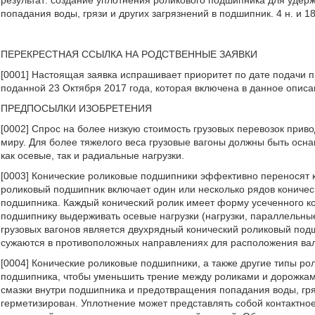
результат: создание уплотнения роликового подшипника для удер
попадания воды, грязи и других загрязнений в подшипник. 4 н. и 18 
ПЕРЕКРЕСТНАЯ ССЫЛКА НА РОДСТВЕННЫЕ ЗАЯВКИ
[0001] Настоящая заявка испрашивает приоритет по дате подачи 
поданной 23 Октября 2017 года, которая включена в данное описа
ПРЕДПОСЫЛКИ ИЗОБРЕТЕНИЯ
[0002] Спрос на более низкую стоимость грузовых перевозок приво
миру. Для более тяжелого веса грузовые вагоны должны быть о
как осевые, так и радиальные нагрузки.
[0003] Конические роликовые подшипники эффективно переносят ка
роликовый подшипник включает один или несколько рядов коничес
подшипника. Каждый конический ролик имеет форму усеченного ко
подшипнику выдерживать осевые нагрузки (нагрузки, параллельн
грузовых вагонов является двухрядный конический роликовый под
сужаются в противоположных направлениях для расположения вал
[0004] Конические роликовые подшипники, а также другие типы ро
подшипника, чтобы уменьшить трение между роликами и дорожками
смазки внутри подшипника и предотвращения попадания воды, гря
герметизирован. Уплотнение может представлять собой контактно