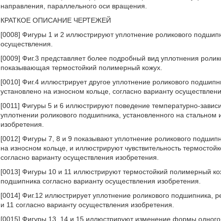
направления, параллельного оси вращения.
КРАТКОЕ ОПИСАНИЕ ЧЕРТЕЖЕЙ
[0008] Фигуры 1 и 2 иллюстрируют уплотнение роликового подшип
осуществления.
[0009] Фиг.3 представляет более подробный вид уплотнения ролико
показывающая термостойкий полимерный кожух.
[0010] Фиг.4 иллюстрирует другое уплотнение роликового подшип
установлено на износном кольце, согласно варианту осуществлен
[0011] Фигуры 5 и 6 иллюстрируют поведение температурно-завис
уплотнении роликового подшипника, установленного на стальном 
изобретения.
[0012] Фигуры 7, 8 и 9 показывают уплотнение роликового подши
на износном кольце, и иллюстрируют чувствительность термостой
согласно варианту осуществления изобретения.
[0013] Фигуры 10 и 11 иллюстрируют термостойкий полимерный ко
подшипника согласно варианту осуществления изобретения.
[0014] Фиг.12 иллюстрирует уплотнение роликового подшипника,
и 11 согласно варианту осуществления изобретения.
[0015] Фигуры 13, 14 и 15 иллюстрируют изменение формы одного