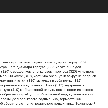
отнение роликового подшипника содержит корпус (320)
утреннего диаметра корпуса (320) уплотнения для
(120) с вращением в то же время корпуса (320) уплотнения
лимерный кожух (310), частично обернутый вокруг не опорной
имерный кожух (310) включает в себя ножку (312)
я роликового подшипника. Ножка (312) внутреннего
ожуха (310) к обращенной наружу поверхности износного
ра образует острый угол к обращенной наружу поверхности
явлены узел роликового подшипника, термостойкий
об сборки уплотнения роликового подшипника. Технический