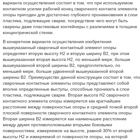
варианта осуществления состоит в том, что при используемом
контактном усилии рабочий конец сварочного контакта элемента
опоры пригоден для достаточно глубокого проникновения в слои
пластика, подлежащие сварке, посредством чего могут быть
сварены даже пластиковые контейнеры с различиями в толщине
концентрической стенки.
В конкретном варианте осуществления изобретения
вышеуказанный сварочный контактный элемент опоры
определяет вторую высоту Н2 и вторую ширину В2, при этом
вышеуказанная вторая высота Н2, по меньшей мере, больше
вышеуказанной второй ширины В2, предпочтительно, по
меньшей мере, больше удвоенной вышеуказанной второй
ширины В2. Преимущество данной конструкции состоит в том, что
сварочные контактные элементы опоры представляют собой
вполне определенные выступы, способные проникать в слои
пластика, подлежащие сварке. Вторая высота Н2 сварочного
контактного элемента опоры измеряется как кратчайшее
расстояние между поверхностью опоры и средней точкой второй
плоской поверхности сварочного контактного элемента опоры.
Вторая ширина В2 измеряется как наименьшее расстояние
между двумя противоположными вторыми боковыми
поверхностями, измеряемое на высоте, равной 30% от второй
высоты Н2 и измеряемой от поверхности опоры, на которой