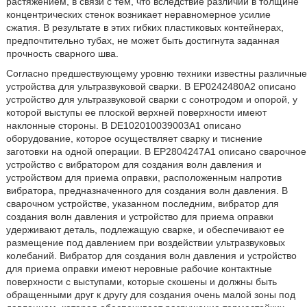
растяжением, в связи с тем, что вследствие различий в толщине
концентрических стенок возникает неравномерное усилие
сжатия. В результате в этих гибких пластиковых контейнерах,
предпочтительно тубах, не может быть достигнута заданная
прочность сварного шва.
Согласно предшествующему уровню техники известны различные
устройства для ультразвуковой сварки. В ЕР0242480А2 описано
устройство для ультразвуковой сварки с сонотродом и опорой, у
которой выступы ее плоской верхней поверхности имеют
наклонные стороны. В DE102010039003А1 описано
оборудование, которое осуществляет сварку и тиснение
заготовки на одной операции. В ЕР2804247А1 описано сварочное
устройство с вибратором для создания волн давления и
устройством для приема оправки, расположенным напротив
вибратора, предназначенного для создания волн давления. В
сварочном устройстве, указанном последним, вибратор для
создания волн давления и устройство для приема оправки
удерживают деталь, подлежащую сварке, и обеспечивают ее
размещение под давлением при воздействии ультразвуковых
колебаний. Вибратор для создания волн давления и устройство
для приема оправки имеют неровные рабочие контактные
поверхности с выступами, которые скошены и должны быть
обращенными друг к другу для создания очень малой зоны под