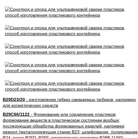
B29D23/20
- изготовление гибких сжимаемых тюбиков, например
для косметических средств
B29C66/1122
- Формование или соединение пластиков;
формование веществ в пластическом состоянии вообще;
последующая обработка формованных изделий, например
ремонт (металлорежущие станки B23; шлифование, полирование
B24; резка B26D, B26F, изготовление заготовок B29B 11/00)