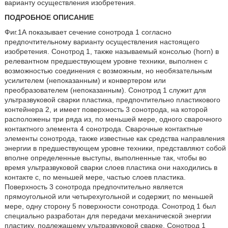
варианту осуществления изобретения.
ПОДРОБНОЕ ОПИСАНИЕ
Фиг.1А показывает сечение сонотрода 1 согласно
предпочтительному варианту осуществления настоящего
изобретения. Сонотрод 1, также называемый консолью (horn) в
релевантном предшествующем уровне техники, выполнен с
возможностью соединения с возможным, но необязательным
усилителем (непоказанным) и конвертером или
преобразователем (непоказанным). Сонотрод 1 служит для
ультразвуковой сварки пластика, предпочтительно пластикового
контейнера 2, и имеет поверхность 3 сонотрода, на которой
расположены три ряда из, по меньшей мере, одного сварочного
контактного элемента 4 сонотрода. Сварочные контактные
элементы сонотрода, также известные как средства направления
энергии в предшествующем уровне техники, представляют собой
вполне определенные выступы, выполненные так, чтобы во
время ультразвуковой сварки слоев пластика они находились в
контакте с, по меньшей мере, частью слоев пластика.
Поверхность 3 сонотрода предпочтительно является
прямоугольной или четырехугольной и содержит, по меньшей
мере, одну сторону 5 поверхности сонотрода. Сонотрод 1 был
специально разработан для передачи механической энергии
пластику, подлежащему ультразвуковой сварке. Сонотрод 1