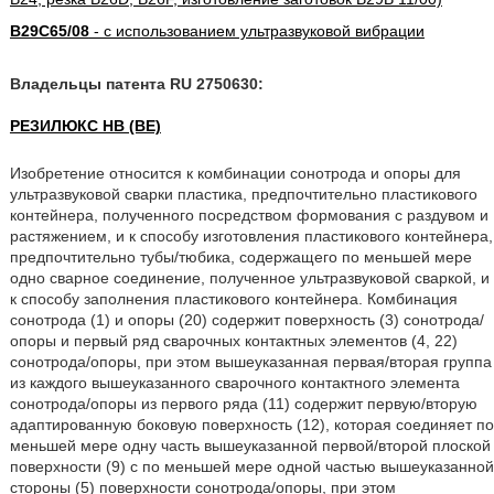
B29C65/08
- с использованием ультразвуковой вибрации
Владельцы патента RU 2750630:
РЕЗИЛЮКС НВ (BE)
Изобретение относится к комбинации сонотрода и опоры для
ультразвуковой сварки пластика, предпочтительно пластикового
контейнера, полученного посредством формования с раздувом и
растяжением, и к способу изготовления пластикового контейнера,
предпочтительно тубы/тюбика, содержащего по меньшей мере
одно сварное соединение, полученное ультразвуковой сваркой, и
к способу заполнения пластикового контейнера. Комбинация
сонотрода (1) и опоры (20) содержит поверхность (3) сонотрода/
опоры и первый ряд сварочных контактных элементов (4, 22)
сонотрода/опоры, при этом вышеуказанная первая/вторая группа
из каждого вышеуказанного сварочного контактного элемента
сонотрода/опоры из первого ряда (11) содержит первую/вторую
адаптированную боковую поверхность (12), которая соединяет по
меньшей мере одну часть вышеуказанной первой/второй плоской
поверхности (9) с по меньшей мере одной частью вышеуказанной
стороны (5) поверхности сонотрода/опоры, при этом