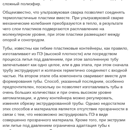
сложный полиэфир.
Общеизвестно, что ультразвуковая сварка позволяет соединять
термопластичные пластики вместе. При ультразвуковой сварке
механические колебания преобразуются в тепло, в результате
чего слои пластиков подвергаются расплавлению на
молекулярном уровне, при этом пластики размещают между
опорой и сонотродом.
Тубы, известны как гибкие пластиковые контейнеры, как правило,
изготавливают из ПЭ (высокой плотности) или посредством
процесса литья под давлением, при этом заполненную тубу
запечатывают как одно целое, или в два этапа, при этом сначала
трубу экструдируют и колпачок герметично соединяют с входной
частью. На втором этапе оба компонента сваривают вместе для
формирования тубы. Способ, указанный последним, особенно
предпочтителен, поскольку он позволяет изготавливать тубы в
очень больших количествах и при очень высоком уровне
автоматизации, и длину контейнера можно регулировать,
изменяя обрезку экструдированной трубы. Однако недостатком
этих способов и материалов является отсутствие прозрачности в
связи с тем, что невозможно экструдировать ПЭ в виде
совершенно прозрачного материала. Кроме того, при экструзии
или литье под давлением ограничена адаптация тубы к