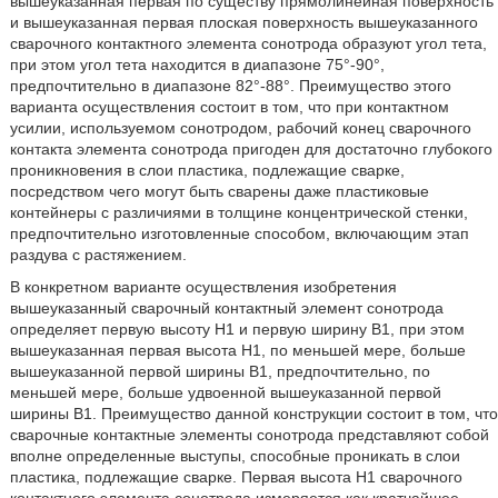
вышеуказанная первая по существу прямолинейная поверхность
и вышеуказанная первая плоская поверхность вышеуказанного
сварочного контактного элемента сонотрода образуют угол тета,
при этом угол тета находится в диапазоне 75°-90°,
предпочтительно в диапазоне 82°-88°. Преимущество этого
варианта осуществления состоит в том, что при контактном
усилии, используемом сонотродом, рабочий конец сварочного
контакта элемента сонотрода пригоден для достаточно глубокого
проникновения в слои пластика, подлежащие сварке,
посредством чего могут быть сварены даже пластиковые
контейнеры с различиями в толщине концентрической стенки,
предпочтительно изготовленные способом, включающим этап
раздува с растяжением.
В конкретном варианте осуществления изобретения
вышеуказанный сварочный контактный элемент сонотрода
определяет первую высоту Н1 и первую ширину В1, при этом
вышеуказанная первая высота Н1, по меньшей мере, больше
вышеуказанной первой ширины В1, предпочтительно, по
меньшей мере, больше удвоенной вышеуказанной первой
ширины В1. Преимущество данной конструкции состоит в том, что
сварочные контактные элементы сонотрода представляют собой
вполне определенные выступы, способные проникать в слои
пластика, подлежащие сварке. Первая высота Н1 сварочного