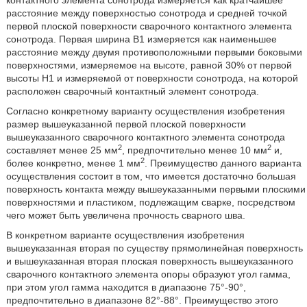
контактного элемента сонотрода измеряется как кратчайшее
расстояние между поверхностью сонотрода и средней точкой
первой плоской поверхности сварочного контактного элемента
сонотрода. Первая ширина В1 измеряется как наименьшее
расстояние между двумя противоположными первыми боковыми
поверхностями, измеряемое на высоте, равной 30% от первой
высоты Н1 и измеряемой от поверхности сонотрода, на которой
расположен сварочный контактный элемент сонотрода.
Согласно конкретному варианту осуществления изобретения
размер вышеуказанной первой плоской поверхности
вышеуказанного сварочного контактного элемента сонотрода
2
2
составляет менее 25 мм
, предпочтительно менее 10 мм
и,
2
более конкретно, менее 1 мм
. Преимущество данного варианта
осуществления состоит в том, что имеется достаточно большая
поверхность контакта между вышеуказанными первыми плоскими
поверхностями и пластиком, подлежащим сварке, посредством
чего может быть увеличена прочность сварного шва.
В конкретном варианте осуществления изобретения
вышеуказанная вторая по существу прямолинейная поверхность
и вышеуказанная вторая плоская поверхность вышеуказанного
сварочного контактного элемента опоры образуют угол гамма,
при этом угол гамма находится в диапазоне 75°-90°,
предпочтительно в диапазоне 82°-88°. Преимущество этого