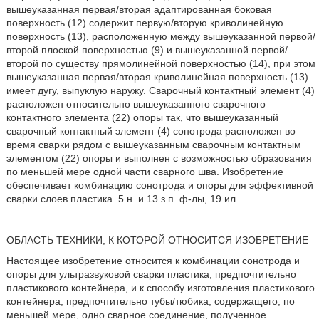
вышеуказанная первая/вторая адаптированная боковая
поверхность (12) содержит первую/вторую криволинейную
поверхность (13), расположенную между вышеуказанной первой/
второй плоской поверхностью (9) и вышеуказанной первой/
второй по существу прямолинейной поверхностью (14), при этом
вышеуказанная первая/вторая криволинейная поверхность (13)
имеет дугу, выпуклую наружу. Сварочный контактный элемент (4)
расположен относительно вышеуказанного сварочного
контактного элемента (22) опоры так, что вышеуказанный
сварочный контактный элемент (4) сонотрода расположен во
время сварки рядом с вышеуказанным сварочным контактным
элементом (22) опоры и выполнен с возможностью образования
по меньшей мере одной части сварного шва. Изобретение
обеспечивает комбинацию сонотрода и опоры для эффективной
сварки слоев пластика. 5 н. и 13 з.п. ф-лы, 19 ил.
ОБЛАСТЬ ТЕХНИКИ, К КОТОРОЙ ОТНОСИТСЯ ИЗОБРЕТЕНИЕ
Настоящее изобретение относится к комбинации сонотрода и
опоры для ультразвуковой сварки пластика, предпочтительно
пластикового контейнера, и к способу изготовления пластикового
контейнера, предпочтительно тубы/тюбика, содержащего, по
меньшей мере, одно сварное соединение, полученное