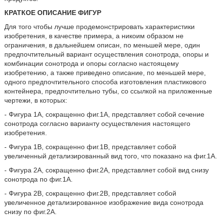
КРАТКОЕ ОПИСАНИЕ ФИГУР
Для того чтобы лучше продемонстрировать характеристики
изобретения, в качестве примера, а никоим образом не
ограничения, в дальнейшем описан, по меньшей мере, один
предпочтительный вариант осуществления сонотрода, опоры и
комбинации сонотрода и опоры согласно настоящему
изобретению, а также приведено описание, по меньшей мере,
одного предпочтительного способа изготовления пластикового
контейнера, предпочтительно тубы, со ссылкой на приложенные
чертежи, в которых:
- Фигура 1А, сокращенно фиг.1А, представляет собой сечение
сонотрода согласно варианту осуществления настоящего
изобретения.
- Фигура 1В, сокращенно фиг.1В, представляет собой
увеличенный детализированный вид того, что показано на фиг.1А.
- Фигура 2А, сокращенно фиг.2А, представляет собой вид снизу
сонотрода по фиг.1А.
- Фигура 2В, сокращенно фиг.2В, представляет собой
увеличенное детализированное изображение вида сонотрода
снизу по фиг.2А.