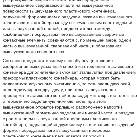
вышеуказанной свариваемой части на вышеуказанной
поверхности вышеуказанного пластикового контейнера,
полученной формованием с раздувом, зажима вышеуказанного
пластикового контейнера между вышеуказанным сонотродом и/
или вышеуказанной опорой, предпочтительно между
комбинацией, посредством чего вышеуказанные сварочные
контактные элементы соединяются с, по меньшей мере, одной
частью вышеуказанной свариваемой части, и образования
вышеуказанного сварного шва.
Согласно предпочтительному способу осуществления
изобретения вышеуказанный способ изготовления пластикового
контейнера дополнительно включает этапы литья под давлением
преформы пластикового контейнера, которая может быть
подвергнута двухосному вытягиванию, то есть вдоль двух осей,
перпендикулярных друг другу, при этом вышеуказанная
преформа пластикового контейнера содержит открытое горлышко
и герметично заделанную нижнюю часть, при этом
вышеуказанное открытое горлышко расположено напротив
вышеуказанной герметично заделанной нижней части, и раздува
с растяжением вышеуказанной преформы пластикового
контейнера, поддающейся двухосному вытягиванию, в выдувной
форме, посредством чего вышеуказанная преформа
пластикового контейнера расширяется двухосно в