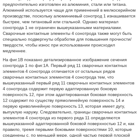
предпочтительно изготовлен из алюминия, стали или титана.
Алюминий используется чаще для применений в мелкосерийном
производстве, поскольку алюминиевый сонотрод 1 изнашивается
быстрее, чем титановый или стальной. Однако материал
сонотрода 1 не ограничен вышеуказанными материалами.
Сварочные контактные элементы 4 сонотрода также могут быть
специально подвергнуты обработке для повышения прочности/
твердости, чтобы износ при использовании происходил
медленнее.
На фиг.1В показано детализированное изображение сечения
сонотрода 1 по фиг.1А. Первый ряд 11 сварочных контактных
элементов 4 сонотрода отличается от остальных рядов
сварочных контактных элементов 4 сонотрода тем, что
вышеуказанный первый ряд 11 сварочных контактных элементов
4 сонотрода содержит первую адаптированную боковую
поверхность 12, при этом адаптированная боковая поверхность
12 содержит по существу прямолинейную поверхность 14 и
первую криволинейную поверхность 13, которая имеет дугу,
выпуклую наружу. Следовательно, границы сварочных контактных
элементов 4 сонотрода из первого ряда 11 определяются
вышеуказанной адаптированной боковой поверхностью 12 и, как
правило, тремя первыми боковыми поверхностями 10, которые
соединены с, по меньшей мере, одной частью первой плоской