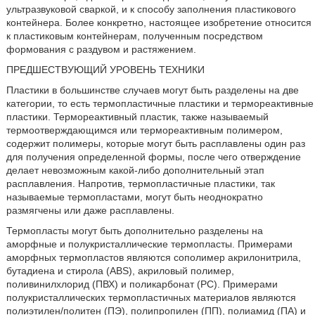
ультразвуковой сваркой, и к способу заполнения пластикового
контейнера. Более конкретно, настоящее изобретение относится
к пластиковым контейнерам, полученным посредством
формования с раздувом и растяжением.
ПРЕДШЕСТВУЮЩИЙ УРОВЕНЬ ТЕХНИКИ
Пластики в большинстве случаев могут быть разделены на две
категории, то есть термопластичные пластики и термореактивные
пластики. Термореактивный пластик, также называемый
термоотверждающимся или термореактивным полимером,
содержит полимеры, которые могут быть расплавлены один раз
для получения определенной формы, после чего отверждение
делает невозможным какой-либо дополнительный этап
расплавления. Напротив, термопластичные пластики, так
называемые термопластами, могут быть неоднократно
размягчены или даже расплавлены.
Термопласты могут быть дополнительно разделены на
аморфные и полукристаллические термопласты. Примерами
аморфных термопластов являются сополимер акрилонитрила,
бутадиена и стирола (ABS), акриловый полимер,
поливинилхлорид (ПВХ) и поликарбонат (PC). Примерами
полукристаллических термопластичных материалов являются
полиэтилен/политен (ПЭ), полипропилен (ПП), полиамид (ПА) и