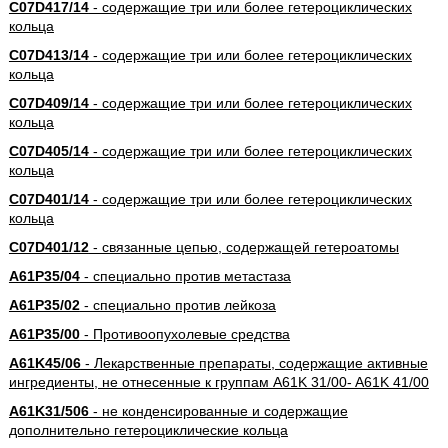
C07D417/14
- содержащие три или более гетероциклических
кольца
C07D413/14
- содержащие три или более гетероциклических
кольца
C07D409/14
- содержащие три или более гетероциклических
кольца
C07D405/14
- содержащие три или более гетероциклических
кольца
C07D401/14
- содержащие три или более гетероциклических
кольца
C07D401/12
- связанные цепью, содержащей гетероатомы
A61P35/04
- специально против метастаза
A61P35/02
- специально против лейкоза
A61P35/00
- Противоопухолевые средства
A61K45/06
- Лекарственные препараты, содержащие активные
ингредиенты, не отнесенные к группам A61K 31/00- A61K 41/00
A61K31/506
- не конденсированные и содержащие
дополнительно гетероциклические кольца