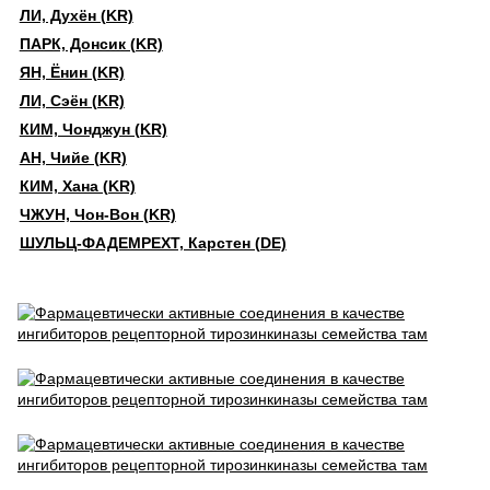
ЛИ, Духён (KR)
ПАРК, Донсик (KR)
ЯН, Ёнин (KR)
ЛИ, Сэён (KR)
КИМ, Чонджун (KR)
АН, Чийе (KR)
КИМ, Хана (KR)
ЧЖУН, Чон-Вон (KR)
ШУЛЬЦ-ФАДЕМРЕХТ, Карстен (DE)