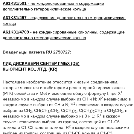
A61K31/501
- не конденсированные и содержащие
дополнительно гетероциклические кольца
A61K31/497
- содержащие дополнительно гетероциклические
кольца
A61K31/4709
- не конденсированные хинолины, содержащие
дополнительно гетероциклические кольца
Владельцы патента RU 2750727:
ЛИД ДИСКАВЕРИ СЕНТЕР ГМБХ (DE)
КЬЮРИЕНТ КО., ЛТД. (KR)
Настоящее изобретение относится к новым соединениям,
которые являются ингибиторами рецепторной тирозинкиназы
1
(РТК) семейства и Met и имеющим общую формулу I, где X
2
независимо в каждом случае выбран из СН и N; X
независимо в
1
каждом случае выбран из СН и N; Y
независимо в каждом случае
выбран из СН
, СН(СН
)СН
, С(СН
)
, С(СН
)
СН
и СН
СН
; n
2
3
2
3
2
3
2
2
2
2
1
независимо в каждом случае выбрано из 0 и 1; R
в каждом
случае независимо выбран из группы, состоящей из С1-С6
2
алкила и С1-С3 галогеналкила; R
в каждом случае независимо
выбран из группы, состоящей из С1-С6 алкила и С1-С3