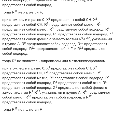
собой водород, R
представляет собой водород, и R
представляет собой водород,
11
тогда R
не является F;
1
2
при этом, если n равно 0, X
представляет собой СН, X
1
2
представляет собой СН, R
представляет собой метил, R
3
4
представляет собой метил, R
представляет собой водород, R
6
1
представляет собой водород, R
представляет собой водород, Z
9
12
представляет собой фенил с заместителями R
-R
, указанными
9
10
в группе A, R
представляет собой водород, R
представляет
11
12
собой водород, R
представляет собой F, и R
представляет
собой водород,
5
тогда R
не является изопропилом или метилциклопропилом;
1
2
при этом, если n равно 0, X
представляет собой СН, X
1
2
представляет собой СН, R
представляет собой метил, R
3
4
представляет собой метил, R
представляет собой водород, R
5
6
представляет собой водород, R
представляет собой этил, R
1
представляет собой водород, Z
представляет собой фенил с
9
12
9
заместителями R
-R
, указанными в группе A, R
представляет
10
12
собой метил, R
представляет собой водород, и R
представляет собой водород,
11
тогда R
не является F,