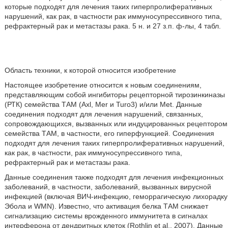
которые подходят для лечения таких гиперпролиферативных
нарушений, как рак, в частности рак иммуносупрессивного типа,
рефрактерный рак и метастазы рака. 5 н. и 27 з.п. ф-лы, 4 табл.
Область техники, к которой относится изобретение
Настоящее изобретение относится к новым соединениям,
представляющим собой ингибиторы рецепторной тирозинкиназы
(РТК) семейства ТАМ (Axl, Mer и Turo3) и/или Met. Данные
соединения подходят для лечения нарушений, связанных,
сопровождающихся, вызванных или индуцированных рецептором
семейства ТАМ, в частности, его гиперфункцией. Соединения
подходят для лечения таких гиперпролиферативных нарушений,
как рак, в частности, рак иммуносупрессивного типа,
рефрактерный рак и метастазы рака.
Данные соединения также подходят для лечения инфекционных
заболеваний, в частности, заболеваний, вызванных вирусной
инфекцией (включая ВИЧ-инфекцию, геморрагическую лихорадку
Эбола и WMN). Известно, что активация белка ТАМ снижает
сигнализацию системы врожденного иммунитета в сигналах
интерферона от дендритных клеток (Rothlin et al., 2007). Данные