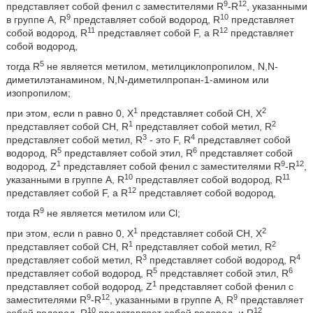
9
12
представляет собой фенил с заместителями R
-R
, указанными
9
10
в группе A, R
представляет собой водород, R
представляет
11
12
собой водород, R
представляет собой F, a R
представляет
собой водород,
5
тогда R
не является метилом, метилциклопропилом, N,N-
диметилэтанамином, N,N-диметилпропан-1-амином или
изопропилом;
1
2
при этом, если n равно 0, X
представляет собой СН, X
1
2
представляет собой СН, R
представляет собой метил, R
3
4
представляет собой метил, R
- это F, R
представляет собой
5
6
водород, R
представляет собой этил, R
представляет собой
1
9
12
водород, Z
представляет собой фенил с заместителями R
-R
,
10
11
указанными в группе A, R
представляет собой водород, R
12
представляет собой F, a R
представляет собой водород,
9
тогда R
не является метилом или Cl;
1
2
при этом, если n равно 0, X
представляет собой СН, X
1
2
представляет собой СН, R
представляет собой метил, R
3
4
представляет собой метил, R
представляет собой водород, R
5
6
представляет собой водород, R
представляет собой этил, R
1
представляет собой водород, Z
представляет собой фенил с
9
12
9
заместителями R
-R
, указанными в группе A, R
представляет
10
12