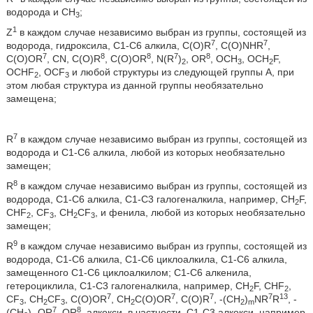
водорода и СН
;
3
1
Z
в каждом случае независимо выбран из группы, состоящей из
7
7
водорода, гидроксила, С1-С6 алкила, C(O)R
, C(O)NHR
,
7
8
8
7
8
C(O)OR
, CN, C(O)R
, C(O)OR
, N(R
)
, OR
, OCH
, OCH
F,
2
3
2
OCHF
, OCF
и любой структуры из следующей группы А, при
2
3
этом любая структура из данной группы необязательно
замещена;
7
R
в каждом случае независимо выбран из группы, состоящей из
водорода и С1-С6 алкила, любой из которых необязательно
замещен;
8
R
в каждом случае независимо выбран из группы, состоящей из
водорода, С1-С6 алкила, С1-С3 галогеналкила, например, CH
F,
2
CHF
, CF
, CH
CF
, и фенила, любой из которых необязательно
2
3
2
3
замещен;
9
R
в каждом случае независимо выбран из группы, состоящей из
водорода, С1-С6 алкила, С1-С6 циклоалкила, С1-С6 алкила,
замещенного С1-С6 циклоалкилом; С1-С6 алкенила,
гетероциклила, С1-С3 галогеналкила, например, CH
F, CHF
,
2
2
7
7
7
7
13
CF
, CH
CF
, C(O)OR
, CH
C(O)OR
, C(O)R
, -(CH
)
NR
R
, -
3
2
3
2
2
m
7
8
(CH
)
OR
, OR
, алкокси, в частности, C1-C3 алкокси, например,