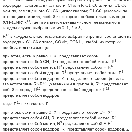
водорода, галогена, в частности, Cl или F, С1-С6 алкила, С1-С6
алкила, замещенного С1-С6 циклоалкилом; С1-С6 циклоалкила,
гетероциклоалкила, любой из которых необязательно замещен, -
7
13
(CH
)
NR
R
, где m является целым числом, независимо в
2
m
каждом случае выбранным из 0, 1, 2 и 3;
13
R
в каждом случае независимо выбран из группы, состоящей из
водорода и С1-С6 алкила, СОМе, CONH
, любой из которых
2
необязательно замещен;
1
2
при этом, если n равно 0, X
представляет собой СН, X
1
2
представляет собой СН, R
представляет собой метил, R
3
4
представляет собой метил, R
представляет собой F, R
5
6
представляет собой водород, R
представляет собой этил, R
1
представляет собой водород, Z
представляет собой фенил с
9
12
9
заместителями R
-R
, указанными в группе A, R
представляет
10
12
собой водород, R
представляет собой водород и R
представляет собой водород,
11
тогда R
не является F;
1
2
при этом, если n равно 0, X
представляет собой СН, X
1
2
представляет собой СН, R
представляет собой метил, R
3
4
представляет собой метил, R
представляет собой F, R
6
1
представляет собой водород, R
представляет собой водород, Z