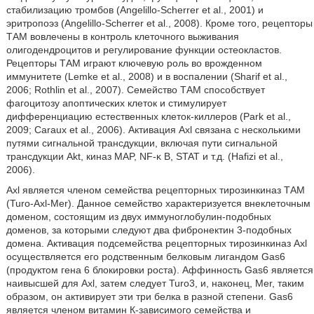
стабилизацию тромбов (Angelillo-Scherrer et al., 2001) и
эритропоэз (Angelillo-Scherrer et al., 2008). Кроме того, рецепторы
ТАМ вовлечены в контроль клеточного выживания
олигодендроцитов и регулирование функции остеокластов.
Рецепторы ТАМ играют ключевую роль во врожденном
иммунитете (Lemke et al., 2008) и в воспалении (Sharif et al.,
2006; Rothlin et al., 2007). Семейство ТАМ способствует
фагоцитозу апоптических клеток и стимулирует
дифференциацию естественных клеток-киллеров (Park et al.,
2009; Caraux et al., 2006). Активация Axl связана с несколькими
путями сигнальной трансдукции, включая пути сигнальной
трансдукции Akt, киназ MAP, NF-κ В, STAT и т.д. (Hafizi et al.,
2006).
Axl является членом семейства рецепторных тирозинкиназ ТАМ
(Turo-Axl-Mer). Данное семейство характеризуется внеклеточным
доменом, состоящим из двух иммуноглобулин-подобных
доменов, за которыми следуют два фибронектин 3-подобных
домена. Активация подсемейства рецепторных тирозинкиназ Axl
осуществляется его родственным белковым лигандом Gas6
(продуктом гена 6 блокировки роста). Аффинность Gas6 является
наивысшей для Axl, затем следует Turo3, и, наконец, Mer, таким
образом, он активирует эти три белка в разной степени. Gas6
является членом витамин К-зависимого семейства и