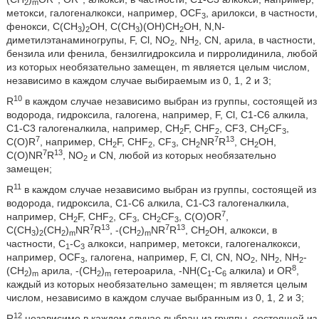
2
m
метокси, галогеналкокси, например, OCF
, арилокси, в частности,
3
фенокси, С(СН
)
ОН, С(СН
)(ОН)СН
ОН, N,N-
3
2
3
2
диметилэтанаминогрупы, F, Cl, NO
, NH
, CN, арила, в частности,
2
2
бензила или фенила, бензилгидроксила и пирролидинила, любой
из которых необязательно замещен, m является целым числом,
независимо в каждом случае выбираемым из 0, 1, 2 и 3;
10
R
в каждом случае независимо выбран из группы, состоящей из
водорода, гидроксила, галогена, например, F, Cl, С1-С6 алкила,
С1-С3 галогеналкила, например, CH
F, CHF
, CF3, CH
CF
,
2
2
2
3
7
7
13
C(O)R
, например, CH
F, CHF
, CF
, CH
NR
R
, CH
OH,
2
2
3
2
2
7
13
C(O)NR
R
, NO
и CN, любой из которых необязательно
2
замещен;
11
R
в каждом случае независимо выбран из группы, состоящей из
водорода, гидроксила, С1-С6 алкила, С1-С3 галогеналкила,
7
например, CH
F, CHF
, CF
, CH
CF
, C(O)OR
,
2
2
3
2
3
7
13
7
13
C(CH
)
(CH
)
NR
R
, -(CH
)
NR
R
, CH
OH, алкокси, в
3
2
2
m
2
m
2
частности, С
-С
алкокси, например, метокси, галогеналкокси,
1
3
например, OCF
, галогена, например, F, Cl, CN, NO
, NH
, NH
-
3
2
2
2
8
(CH
)
арила, -(CH
)
гетероарила, -NH(C
-C
алкила) и OR
,
2
m
2
m
1
6
каждый из которых необязательно замещен; m является целым
числом, независимо в каждом случае выбранным из 0, 1, 2 и 3;
12
R
независимо в каждом случае выбран из группы, состоящей из