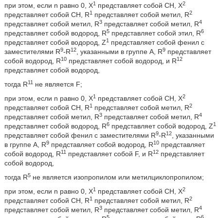
1
2
при этом, если n равно 0, X
представляет собой СН, X
1
2
представляет собой СН, R
представляет собой метил, R
3
4
представляет собой метил, R
представляет собой метил, R
5
6
представляет собой водород, R
представляет собой этил, R
1
представляет собой водород, Z
представляет собой фенил с
9
12
9
заместителями R
-R
, указанными в группе A, R
представляет
10
12
собой водород, R
представляет собой водород, и R
представляет собой водород,
11
тогда R
не является F;
1
2
при этом, если n равно 0, X
представляет собой СН, X
1
2
представляет собой СН, R
представляет собой метил, R
3
4
представляет собой метил, R
представляет собой метил, R
6
1
представляет собой водород, R
представляет собой водород, Z
9
12
представляет собой фенил с заместителями R
-R
, указанными
9
10
в группе A, R
представляет собой водород, R
представляет
11
12
собой водород, R
представляет собой F, и R
представляет
собой водород,
5
тогда R
не является изопропилом или метилциклопропилом;
1
2
при этом, если n равно 0, X
представляет собой СН, X
1
2
представляет собой СН, R
представляет собой метил, R
3
4
представляет собой метил, R
представляет собой метил, R
5
6