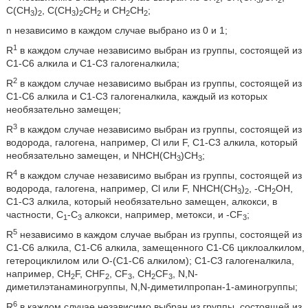
С(СН
)
, С(СН
)
СН
и СН
СН
;
3
2
3
2
2
2
2
n независимо в каждом случае выбрано из 0 и 1;
1
R
в каждом случае независимо выбран из группы, состоящей из
С1-С6 алкила и С1-С3 галогеналкила;
2
R
в каждом случае независимо выбран из группы, состоящей из
С1-С6 алкила и С1-С3 галогеналкила, каждый из которых
необязательно замещен;
3
R
в каждом случае независимо выбран из группы, состоящей из
водорода, галогена, например, Cl или F, С1-С3 алкила, который
необязательно замещен, и NHCH(CH
)CH
;
3
3
4
R
в каждом случае независимо выбран из группы, состоящей из
водорода, галогена, например, Cl или F, NHCH(CH
)
, -СН
ОН,
3
2
2
С1-С3 алкила, который необязательно замещен, алкокси, в
частности, С
-С
алкокси, например, метокси, и -CF
;
1
3
3
5
R
независимо в каждом случае выбран из группы, состоящей из
С1-С6 алкила, С1-С6 алкила, замещенного С1-С6 циклоалкилом,
гетероциклилом или O-(С1-С6 алкилом); С1-С3 галогеналкила,
например, CH
F, CHF
, CF
, CH
CF
, N,N-
2
2
3
2
3
диметилэтанаминогруппы, N,N-диметилпропан-1-аминогруппы;
6
R
в каждом случае независимо выбран из группы, состоящей из