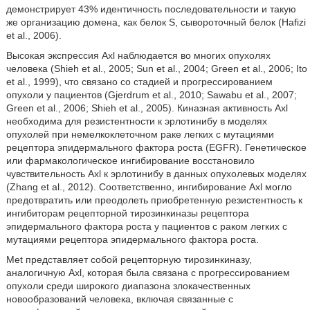
демонстрирует 43% идентичность последовательности и такую
же организацию домена, как белок S, сывороточный белок (Hafizi
et al., 2006).
Высокая экспрессия Axl наблюдается во многих опухолях
человека (Shieh et al., 2005; Sun et al., 2004; Green et al., 2006; Ito
et al., 1999), что связано со стадией и прогрессированием
опухоли у пациентов (Gjerdrum et al., 2010; Sawabu et al., 2007;
Green et al., 2006; Shieh et al., 2005). Киназная активность Axl
необходима для резистентности к эрлотинибу в моделях
опухолей при немелкоклеточном раке легких с мутациями
рецептора эпидермального фактора роста (EGFR). Генетическое
или фармакологическое ингибирование восстановило
чувствительность Axl к эрлотинибу в данных опухолевых моделях
(Zhang et al., 2012). Соответственно, ингибирование Axl могло
предотвратить или преодолеть приобретенную резистентность к
ингибиторам рецепторной тирозинкиназы рецептора
эпидермального фактора роста у пациентов с раком легких с
мутациями рецептора эпидермального фактора роста.
Met представляет собой рецепторную тирозинкиназу,
аналогичную Axl, которая была связана с прогрессированием
опухоли среди широкого диапазона злокачественных
новообразований человека, включая связанные с