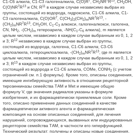
7
7
13
С1-С6 алкила, С1-С3 галогеналкила, C(O)R
, CH
NR
R
, CH
OH,
2
2
7
13
11
C(O)NR
R
и CN; R
в каждом случае независимо выбран из
группы, состоящей из водорода, гидроксила, С1-С6 алкила, С1-
7
7
13
С3 галогеналкила, C(O)OR
, C(CH
)
(CH
)
NR
R
, -
3
2
2
m
7
13
(CH
)
NR
R
, CH
OH, C
-C
алкокси, галогеналкокси, галогена,
2
m
2
1
3
CN, NH
, -(CH
)
гетероарила, -NH(C
-C
алкила), m является
2
2
m
1
6
целым числом, независимо в каждом случае выбранным из 0, 1, 2
12
и 3; R
независимо в каждом случае выбран из группы,
состоящей из водорода, галогена, С1-С6 алкила; С3-С6
7
13
циклоалкила, гетероциклоалкила, -(CH
)
NR
R
, где m является
2
m
целым числом, независимо в каждом случае выбранным из 0, 1, 2
13
и 3; R
в каждом случае независимо выбран из группы,
состоящей из водорода и С1-С6 алкила, СОМе, CONH
(с учетом
2
ограничений см. п.1 формулы). Кроме того, описаны соединения,
имеющие ингибирующую активность в отношении рецепторной
тирозинкиназы семейства ТАМ и Met и имеющие общую
формулу V, где значения радикалов указаны в формуле
изобретения, и их фармацевтически приемлемые соли. Кроме
того, описано применение данных соединений в качестве
фармацевтически активного агента и фармацевтическая
композиция на основе описанных соединений, для лечения
нарушений, сопровождающихся, вызванных или индуцированных
рецептором семейства ТАМ, в частности его гиперфункцией.
Технический результат: получены и описаны новые соединения,