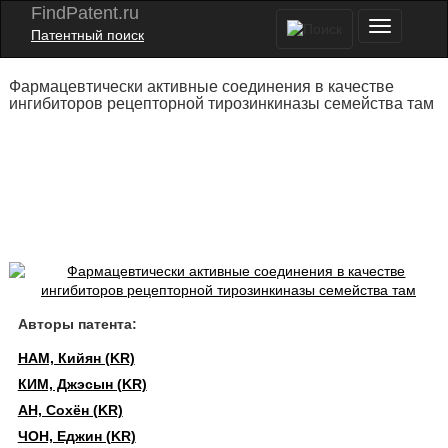
FindPatent.ru
Патентный поиск
Фармацевтически активные соединения в качестве
ингибиторов рецепторной тирозинкиназы семейства там
Авторы патента:
НАМ, Кийян (KR)
КИМ, Джэсын (KR)
АН, Сохён (KR)
ЧОН, Еджин (KR)