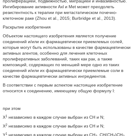
пролиферацией, подвижностью, миграцией и инвазивностью.
Ингибирование активности Axl и Met может преодолеть
резистентность к терапии при метастатическом почечно-
клеточном раке (Zhou et al., 2015; Burbridge et al., 2013).
Раскрытие изобретения
Объектом настоящего изобретения является получение
соединений и/или их фармацевтически приемлемых солей,
которые могут быть использованы в качестве фармацевтически
активных агентов, особенно для лечения клеточных
пролиферативных заболеваний, таких как рак, а также
композиций, содержащих по меньшей мере одно из таких
соединений и/или их фармацевтически приемлемые соли в
качестве фармацевтически активных ингредиентов.
В соответствии с первым аспектом настоящее изобретение
относится к соединению, имеющему общую формулу I:
при этом
1
X
независимо в каждом случае выбран из СН и N;
2
X
независимо в каждом случае выбран из СН и N;
1
Y
независимо в каждом случае выбран из СН
, СН(СН
)СН
,
2
3
2