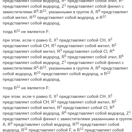
представляет собой водород, R
представляет собой этил, R
1
представляет собой водород, Z
представляет собой фенил с
9
12
9
заместителями R
-R
, указанными в группе A, R
представляет
10
12
собой метил, R
представляет собой водород, и R
представляет собой водород,
11
тогда R
не является F;
1
2
при этом, если n равно 0, X
представляет собой СН, X
1
2
представляет собой СН, R
представляет собой метил, R
3
4
представляет собой метил, R
представляет собой Cl, R
5
6
представляет собой водород, R
представляет собой этил, R
1
представляет собой водород, Z
представляет собой фенил с
9
12
9
заместителями R
-R
, указанными в группе A, R
представляет
10
12
собой водород, R
представляет собой водород, и R
представляет собой водород,
11
тогда R
не является F;
1
2
при этом, если n равно 0, X
представляет собой СН, X
1
2
представляет собой СН, R
представляет собой метил, R
3
4
представляет собой метил, R
представляет собой Cl, R
6
1
представляет собой водород, R
представляет собой водород, Z
представляет собой фенил с заместителями указанными в группе
9
10
A, R
представляет собой водород, R
представляет собой
11
12
водород, R
представляет собой F, и R
представляет собой