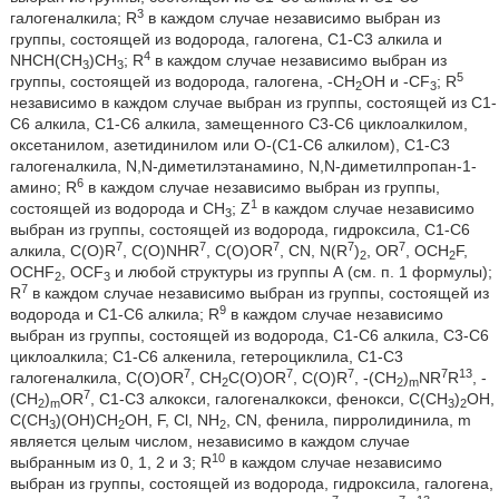
3
галогеналкила; R
в каждом случае независимо выбран из
группы, состоящей из водорода, галогена, С1-С3 алкила и
4
NHCH(CH
)CH
; R
в каждом случае независимо выбран из
3
3
5
группы, состоящей из водорода, галогена, -СН
ОН и -CF
; R
2
3
независимо в каждом случае выбран из группы, состоящей из С1-
С6 алкила, С1-С6 алкила, замещенного С3-С6 циклоалкилом,
оксетанилом, азетидинилом или O-(С1-С6 алкилом), С1-С3
галогеналкила, N,N-диметилэтанамино, N,N-диметилпропан-1-
6
амино; R
в каждом случае независимо выбран из группы,
1
состоящей из водорода и СН
; Z
в каждом случае независимо
3
выбран из группы, состоящей из водорода, гидроксила, С1-С6
7
7
7
7
7
алкила, C(O)R
, C(O)NHR
, C(O)OR
, CN, N(R
)
, OR
, OCH
F,
2
2
OCHF
, OCF
и любой структуры из группы А (см. п. 1 формулы);
2
3
7
R
в каждом случае независимо выбран из группы, состоящей из
9
водорода и С1-С6 алкила; R
в каждом случае независимо
выбран из группы, состоящей из водорода, С1-С6 алкила, С3-С6
циклоалкила; С1-С6 алкенила, гетероциклила, С1-С3
7
7
7
7
13
галогеналкила, C(O)OR
, CH
C(O)OR
, C(O)R
, -(CH
)
NR
R
, -
2
2
m
7
(CH
)
OR
, C1-C3 алкокси, галогеналкокси, фенокси, С(СН
)
ОН,
2
m
3
2
С(СН
)(ОН)СН
ОН, F, Cl, NH
, CN, фенила, пирролидинила, m
3
2
2
является целым числом, независимо в каждом случае
10
выбранным из 0, 1, 2 и 3; R
в каждом случае независимо
выбран из группы, состоящей из водорода, гидроксила, галогена,