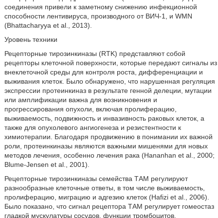
соединения привели к заметному снижению инфекционной
способности лентивируса, производного от ВИЧ-1, и WMN
(Bhattacharyya et al., 2013).
Уровень техники
Рецепторные тирозинкиназы (RTK) представляют собой
рецепторы клеточной поверхности, которые передают сигналы из
внеклеточной среды для контроля роста, дифференциации и
выживания клеток. Было обнаружено, что нарушенная регуляция
экспрессии протеинкиназ в результате генной делеции, мутации
или амплификации важна для возникновения и
прогрессирования опухоли, включая пролиферацию,
выживаемость, подвижность и инвазивность раковых клеток, а
также для опухолевого ангиогенеза и резистентности к
химиотерапии. Благодаря продвижению в понимании их важной
роли, протеинкиназы являются важными мишенями для новых
методов лечения, особенно лечения рака (Hananhan et al., 2000;
Blume-Jensen et al., 2001).
Рецепторные тирозинкиназы семейства ТАМ регулируют
разнообразные клеточные ответы, в том числе выживаемость,
пролиферацию, миграцию и адгезию клеток (Hafizi et al., 2006).
Было показано, что сигнал рецептора ТАМ регулирует гомеостаз
гладкой мускулатуры сосудов, функции тромбоцитов,