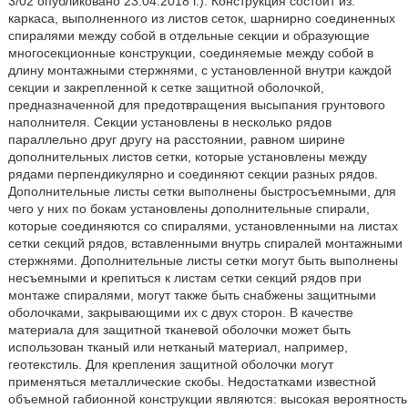
3/02 опубликовано 23.04.2018 г.). Конструкция состоит из:
каркаса, выполненного из листов сеток, шарнирно соединенных
спиралями между собой в отдельные секции и образующие
многосекционные конструкции, соединяемые между собой в
длину монтажными стержнями, с установленной внутри каждой
секции и закрепленной к сетке защитной оболочкой,
предназначенной для предотвращения высыпания грунтового
наполнителя. Секции установлены в несколько рядов
параллельно друг другу на расстоянии, равном ширине
дополнительных листов сетки, которые установлены между
рядами перпендикулярно и соединяют секции разных рядов.
Дополнительные листы сетки выполнены быстросъемными, для
чего у них по бокам установлены дополнительные спирали,
которые соединяются со спиралями, установленными на листах
сетки секций рядов, вставленными внутрь спиралей монтажными
стержнями. Дополнительные листы сетки могут быть выполнены
несъемными и крепиться к листам сетки секций рядов при
монтаже спиралями, могут также быть снабжены защитными
оболочками, закрывающими их с двух сторон. В качестве
материала для защитной тканевой оболочки может быть
использован тканый или нетканый материал, например,
геотекстиль. Для крепления защитной оболочки могут
применяться металлические скобы. Недостатками известной
объемной габионной конструкции являются: высокая вероятность