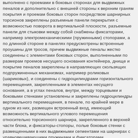
выполнено с проемами в боковых сторонах для выдвижных
пеналов и дополнительно с внешней стороны к верхним граням
покрытия и проемам боковых сторон посредством шарнирных
торсионов закреплены разъемные панели перекрытия с
возможностью поворота в вертикальной плоскости, разъемные
панели для стыковки между собой снабжены фиксаторами,
например электромеханическими (пружинными) стопорами, а
по длинной стороне в панелях предусмотрены встроенные
проушины для тросов, причем выдвижные пеналы жестко
соединены с элементами боковых сторон, выполненными по
размерам проемов несущего основания контейнера, днище и
покрытие пеналов закреплены в направляющих скользящих
подпружиненных механизмах, например роликовых
(шариковых), и соединены с гидроцилиндрами горизонтального
перемещения, закрепленными в элементах несущего
основания, а в углах пеналов, внутри, между торцевыми и
боковыми стенками установлены и закреплены гидроцилиндры
вертикального перемещения, в пенале, по крайней мере в
одном из них, размещен встроенный вход, имеющий
возможность вертикального углового перемещения
относительно торсионного шарнира, закрепленного в верхней
части блока, и фиксаторы-стопоры, полые боковые стенки с
размещенными в них выдвижными сегментами на шарнирах с
уравновешивающими пружинами и фиксаторами.