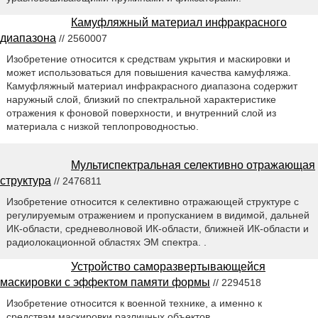
Камуфляжный материал инфракрасного
диапазона
// 2560007
Изобретение относится к средствам укрытия и маскировки и
может использоваться для повышения качества камуфляжа.
Камуфляжный материал инфракрасного диапазона содержит
наружный слой, близкий по спектральной характеристике
отражения к фоновой поверхности, и внутренний слой из
материала с низкой теплопроводностью.
Мультиспектральная селективно отражающая
структура
// 2476811
Изобретение относится к селективно отражающей структуре с
регулируемым отражением и пропусканием в видимой, дальней
ИК-области, средневолновой ИК-области, ближней ИК-области и
радиолокационной областях ЭМ спектра. .
Устройство саморазвертывающейся
маскировки с эффектом памяти формы
// 2294518
Изобретение относится к военной технике, а именно к
средствам маскировки различных объектов. .