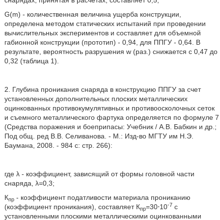
снарядах, принятая в расчетах, составляет 0,5;
G(m) - количественная величина ущерба конструкции,
определена методом статических испытаний при проведении
вычислительных экспериментов и составляет для объемной
габионной конструкции (прототип) - 0,94, для ППГУ - 0,64. В
результате, вероятность разрушения w (раз.) снижается с 0,47 до
0,32 (таблица 1).
2. Глубина проникания снаряда в конструкцию ППГУ за счет
установленных дополнительных плоских металлических
оцинкованных противокумулятивных и противоосколочных сеток
и съемного металлического фартука определяется по формуле 7
(Средства поражения и боеприпасы: Учебник / А.В. Бабкин и др.;
Под общ. ред В.В. Селиванова. - М.: Изд-во МГТУ им Н.Э.
Баумана, 2008. - 984 с: стр. 266):
где λ - коэффициент, зависящий от формы головной части
снаряда, λ=0,3;
К
- коэффициент податливости материала прониканию
пр
-7
(коэффициент проникания), составляет К
=30⋅10
с
пр
установленными плоскими металлическими оцинкованными