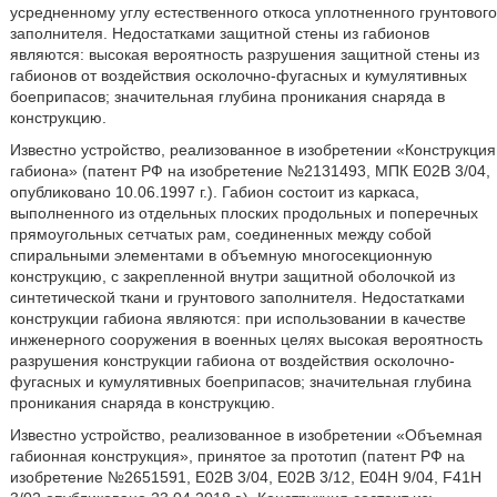
усредненному углу естественного откоса уплотненного грунтового
заполнителя. Недостатками защитной стены из габионов
являются: высокая вероятность разрушения защитной стены из
габионов от воздействия осколочно-фугасных и кумулятивных
боеприпасов; значительная глубина проникания снаряда в
конструкцию.
Известно устройство, реализованное в изобретении «Конструкция
габиона» (патент РФ на изобретение №2131493, МПК Е02В 3/04,
опубликовано 10.06.1997 г.). Габион состоит из каркаса,
выполненного из отдельных плоских продольных и поперечных
прямоугольных сетчатых рам, соединенных между собой
спиральными элементами в объемную многосекционную
конструкцию, с закрепленной внутри защитной оболочкой из
синтетической ткани и грунтового заполнителя. Недостатками
конструкции габиона являются: при использовании в качестве
инженерного сооружения в военных целях высокая вероятность
разрушения конструкции габиона от воздействия осколочно-
фугасных и кумулятивных боеприпасов; значительная глубина
проникания снаряда в конструкцию.
Известно устройство, реализованное в изобретении «Объемная
габионная конструкция», принятое за прототип (патент РФ на
изобретение №2651591, Е02В 3/04, Е02В 3/12, Е04Н 9/04, F41H