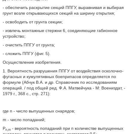
- обеспечить раскрытие секций ППГУ, выравнивая и выбирая
грунт возле открывающихся секций на ширину открытия;
- освободить от грунта секции;
- извлечь монтажные стержни 6, соединяющие габионное
устройство;
- очистить ППГУ от грунта;
- сложить ППГУ (фиг. 5).
Осуществление изобретения.
1. Вероятность разрушения ППГУ от воздействия осколочно-
фугасных и кумулятивных боеприпасов определяется по
формуле (Абчук В.А. и др. Справочник по исследованиям
операций. / под общей ред. Ф.А. Матвейчука - М: Воениздат, -
1979 г., 368 с., стр. 271):
где n - число выпущенных снарядов;
m - число попаданий;
P
- вероятность попаданий при п количестве выпущенных
n,m