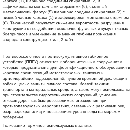
каркаса (1), шарнирно соединены спиралями (2) и
зафиксированы монтажными стержнями (6), съемный
металлический фартук (5) шарнирно соединен спиралями (2) с
нижней частью каркаса (1) и зафиксирован монтажным стержнем
(6). Технический результат: снижение вероятности разрушения
конструкции от воздействия осколочно-фугасных и кумулятивных
боеприпасов и уменьшение значения глубины проникания
снаряда в конструкцию. 7 ил., 2 табл.
Противоосколочное и противокумулятивное габионное
устройство (ППГУ) относится к оборонительным сооружениям,
которые предназначены для фортификационного оборудования в
короткие сроки позиций мотострелковых, танковых и
артиллерийских подразделений, пунктов временной дислокации
войск с целью защиты личного состава, боевой техники,
транспорта и материальных средств, а также могут, использованы
при строительстве гидротехнических сооружений, усилении
откосов дорог, как быстровозводимые ограждения при
противопаводковых мероприятиях, связанных с разливами рек,
озер, водохранилищ и повышением уровня воды на морском
побережье.
Толкование терминов, используемых в заявке.