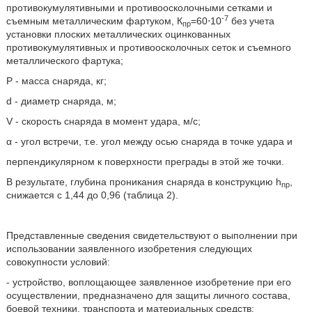
противокумулятивными и противоосколочными сетками и
-7
съемным металлическим фартуком, К
=60⋅10
без учета
пр
установки плоских металлических оцинкованных
противокумулятивных и противоосколочных сеток и съемного
металлического фартука;
Р - масса снаряда, кг;
d - диаметр снаряда, м;
V - скорость снаряда в момент удара, м/с;
α - угол встречи, т.е. угол между осью снаряда в точке удара и
перпендикулярном к поверхности преграды в этой же точки.
В результате, глубина проникания снаряда в конструкцию h
,
np
снижается с 1,44 до 0,96 (таблица 2).
Представленные сведения свидетельствуют о выполнении при
использовании заявленного изобретения следующих
совокупности условий:
- устройство, воплощающее заявленное изобретение при его
осуществлении, предназначено для защиты личного состава,
боевой техники, транспорта и материальных средств;