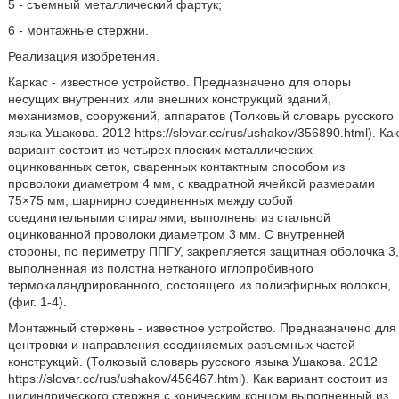
5 - съемный металлический фартук;
6 - монтажные стержни.
Реализация изобретения.
Каркас - известное устройство. Предназначено для опоры
несущих внутренних или внешних конструкций зданий,
механизмов, сооружений, аппаратов (Толковый словарь русского
языка Ушакова. 2012 https://slovar.cc/rus/ushakov/356890.html). Как
вариант состоит из четырех плоских металлических
оцинкованных сеток, сваренных контактным способом из
проволоки диаметром 4 мм, с квадратной ячейкой размерами
75×75 мм, шарнирно соединенных между собой
соединительными спиралями, выполнены из стальной
оцинкованной проволоки диаметром 3 мм. С внутренней
стороны, по периметру ППГУ, закрепляется защитная оболочка 3,
выполненная из полотна нетканого иглопробивного
термокаландрированного, состоящего из полиэфирных волокон,
(фиг. 1-4).
Монтажный стержень - известное устройство. Предназначено для
центровки и направления соединяемых разъемных частей
конструкций. (Толковый словарь русского языка Ушакова. 2012
https://slovar.cc/rus/ushakov/456467.html). Как вариант состоит из
цилиндрического стержня с коническим концом выполненный из