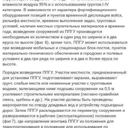
влажности воздуха 95% и с использованием грунтов I-IV
категории. В зависимости от характера фортификационного
оборудования позиций и пунктов временной дислокации войск,
рельефа местности, времени выполнения задач, грунтовых
условий, наличия местных строительных материалов и времени
года, возведение сооружений из ППГУ производится
необходимым их количеством в один ряд по ширине и в два
яруса по высоте (фиг. 6), кроме того, ППГУ может использоваться
при возведении мобильных и стационарных блок-постов, пунктов
материально-технического обеспечения в городских и полевых
условиях в два-три ряда по ширине и в два и более яруса по
высоте.
Порядок возведения ППГУ. Участок местности, предназначенный
для установки ППГУ, подготавливают заранее, выравнивают
грунт, слабые места или низменные участки с грунтовыми
водами, залегающими ниже подошвы сооружения на 0,5 м
усиливают строительными материалами (песчано-гравийная
смесь, щебень и др.). На участке должны быть проведены
мероприятия по отводу дождевых вод и устройству подъездных
дорог. Затем ППГУ раскладываются по периметру сооружения и
разворачиваются в рабочее (эксплуатационное) положение
(фиг.7), где направление монтажа ППГУ из положения для
транспортирования в положение для использования по