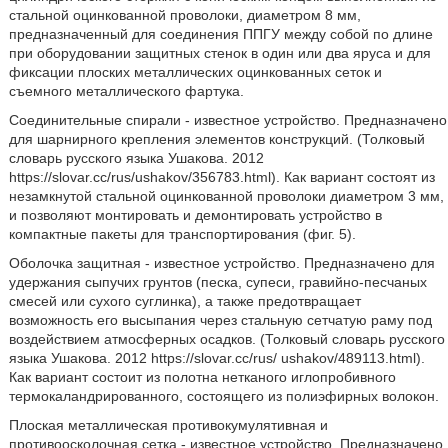
стальной оцинкованной проволоки, диаметром 8 мм,
предназначенный для соединения ППГУ между собой по длине
при оборудовании защитных стенок в один или два яруса и для
фиксации плоских металлических оцинкованных сеток и
съемного металлического фартука.
Соединительные спирали - известное устройство. Предназначено
для шарнирного крепления элементов конструкций. (Толковый
словарь русского языка Ушакова. 2012
https://slovar.cc/rus/ushakov/356783.html). Как вариант состоят из
незамкнутой стальной оцинкованной проволоки диаметром 3 мм,
и позволяют монтировать и демонтировать устройство в
компактные пакеты для транспортирования (фиг. 5).
Оболочка защитная - известное устройство. Предназначено для
удержания сыпучих грунтов (песка, супеси, гравийно-песчаных
смесей или сухого суглинка), а также предотвращает
возможность его высыпания через стальную сетчатую раму под
воздействием атмосферных осадков. (Толковый словарь русского
языка Ушакова. 2012 https://slovar.cc/rus/ ushakov/489113.html).
Как вариант состоит из полотна нетканого иглопробивного
термокаландрированного, состоящего из полиэфирных волокон.
Плоская металлическая противокумулятивная и
противоосколочная сетка - известное устройство. Предназначено