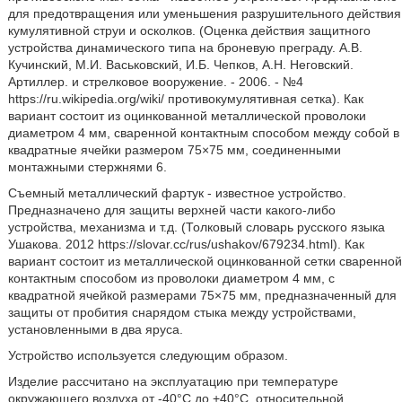
для предотвращения или уменьшения разрушительного действия
кумулятивной струи и осколков. (Оценка действия защитного
устройства динамического типа на броневую преграду. А.В.
Кучинский, М.И. Васьковский, И.Б. Чепков, А.Н. Неговский.
Артиллер. и стрелковое вооружение. - 2006. - №4
https://ru.wikipedia.org/wiki/ противокумулятивная сетка). Как
вариант состоит из оцинкованной металлической проволоки
диаметром 4 мм, сваренной контактным способом между собой в
квадратные ячейки размером 75×75 мм, соединенными
монтажными стержнями 6.
Съемный металлический фартук - известное устройство.
Предназначено для защиты верхней части какого-либо
устройства, механизма и т.д. (Толковый словарь русского языка
Ушакова. 2012 https://slovar.cc/rus/ushakov/679234.html). Как
вариант состоит из металлической оцинкованной сетки сваренной
контактным способом из проволоки диаметром 4 мм, с
квадратной ячейкой размерами 75×75 мм, предназначенный для
защиты от пробития снарядом стыка между устройствами,
установленными в два яруса.
Устройство используется следующим образом.
Изделие рассчитано на эксплуатацию при температуре
окружающего воздуха от -40°С до +40°С, относительной