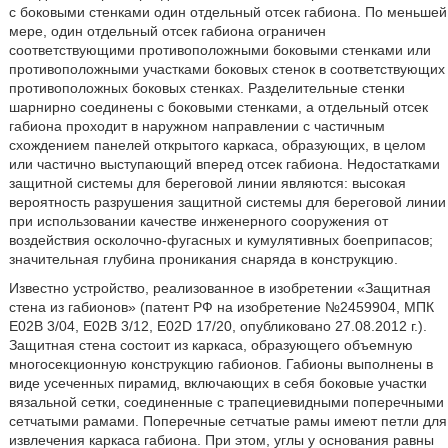
с боковыми стенками один отдельный отсек габиона. По меньшей
мере, один отдельный отсек габиона ограничен
соответствующими противоположными боковыми стенками или
противоположными участками боковых стенок в соответствующих
противоположных боковых стенках. Разделительные стенки
шарнирно соединены с боковыми стенками, а отдельный отсек
габиона проходит в наружном направлении с частичным
схождением панелей открытого каркаса, образующих, в целом
или частично выступающий вперед отсек габиона. Недостатками
защитной системы для береговой линии являются: высокая
вероятность разрушения защитной системы для береговой линии
при использовании качестве инженерного сооружения от
воздействия осколочно-фугасных и кумулятивных боеприпасов;
значительная глубина проникания снаряда в конструкцию.
Известно устройство, реализованное в изобретении «Защитная
стена из габионов» (патент РФ на изобретение №2459904, МПК
Е02В 3/04, Е02В 3/12, E02D 17/20, опубликовано 27.08.2012 г.).
Защитная стена состоит из каркаса, образующего объемную
многосекционную конструкцию габионов. Габионы выполнены в
виде усеченных пирамид, включающих в себя боковые участки
вязальной сетки, соединенные с трапециевидными поперечными
сетчатыми рамами. Поперечные сетчатые рамы имеют петли для
извлечения каркаса габиона. При этом, углы у основания равны