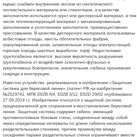
каркас снабжен внутренним чехлом из синтетического
геотекстильного материала или стеклоткани, а в качестве
заполнителя используется грунт или дисперсный материал, в том
числе теплоизолирующий материал с механизированным
заполнением и уплотнением заполнителя, преимущественно
прессованием. В качестве дисперсного материала использованы
асбестовые отходы, хвосты обогатительных фабрик,
гранулированный шлак, шлакозольные отходы электростанций,
горелые породы шахтных выработок, торф. Недостатками
грунтогабиона являются: высокая вероятность разрушения
грунтогабиона от воздействия осколочно-фугасных и
кумулятивных боеприпасов; значительная глубина проникания
снаряда в конструкцию.
Известно устройство, реализованное в изобретении «Защитная
система для береговой линии» (патент РФ на изобретение
№2529741, МПК Е02В /04, Е02В 3/12, E02D 29/02 опубликовано
27.09.2014 г.). Изобретение относится к защитной системе,
предназначенной для сохранения и восстановления береговой
линии. Защитная система содержит габион, имеющий
противоположные боковые стены, соединенные между собой
через определенные интервалы по длине габиона несколькими
разделительными стенками, причем промежутки между
соседними парами разделительных стенок ограничивают вместе