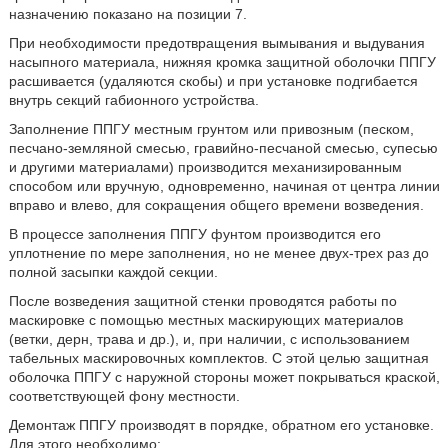
назначению показано на позиции 7.
При необходимости предотвращения вымывания и выдувания
насыпного материала, нижняя кромка защитной оболочки ППГУ
расшивается (удаляются скобы) и при установке подгибается
внутрь секций габионного устройства.
Заполнение ППГУ местным грунтом или привозным (песком,
песчано-земляной смесью, гравийно-песчаной смесью, супесью
и другими материалами) производится механизированным
способом или вручную, одновременно, начиная от центра линии
вправо и влево, для сокращения общего времени возведения.
В процессе заполнения ППГУ фунтом производится его
уплотнение по мере заполнения, но не менее двух-трех раз до
полной засыпки каждой секции.
После возведения защитной стенки проводятся работы по
маскировке с помощью местных маскирующих материалов
(ветки, дерн, трава и др.), и, при наличии, с использованием
табельных маскировочных комплектов. С этой целью защитная
оболочка ППГУ с наружной стороны может покрываться краской,
соответствующей фону местности.
Демонтаж ППГУ производят в порядке, обратном его установке.
Для этого необходимо: