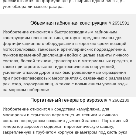
рассчитывается по формуле где ρ - ширина одной линзы, γ -
угол обзора линзового растра.
Объемная габионная конструкция
// 2651591
Изобретение относится к быстровозводимым габионным
конструкциям насыпного типа, которые предназначены для
фортификационного оборудования в короткие сроки позиций
мотострелковых, танковых и артиллерийских подразделений,
пунктов временной дислокации войск с целью защиты личного
состава, боевой техники, транспорта и материальных средств, а
также при строительстве гидротехнических сооружений,
усилении откосов дорог и как быстровозводимые ограждения
при противопаводковых мероприятиях, связанных с разливами
рек, озер, водохранилищ, а также с повышением уровня воды
на морском побережье.
Портативный генератор аэрозоля
// 2602139
Изобретение относится к средствам камуфляжа, для
маскировки и скрытного перемещения техники и личного
состава посредством создания дымовой завесы. Портативный
генератор аэрозоля содержит пиротехническую шашку,
закрепленную в трубчатом корпусе диаметром под кисть руки