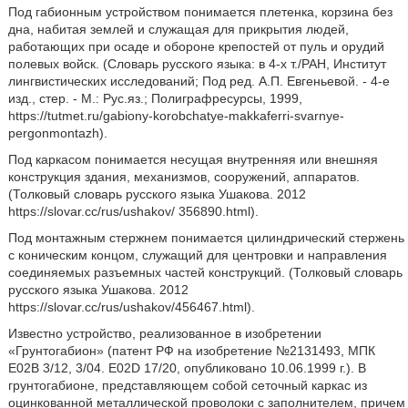
Под габионным устройством понимается плетенка, корзина без
дна, набитая землей и служащая для прикрытия людей,
работающих при осаде и обороне крепостей от пуль и орудий
полевых войск. (Словарь русского языка: в 4-х т./РАН, Институт
лингвистических исследований; Под ред. А.П. Евгеньевой. - 4-е
изд., стер. - М.: Рус.яз.; Полиграфресурсы, 1999,
https://tutmet.ru/gabiony-korobchatye-makkaferri-svarnye-
pergonmontazh).
Под каркасом понимается несущая внутренняя или внешняя
конструкция здания, механизмов, сооружений, аппаратов.
(Толковый словарь русского языка Ушакова. 2012
https://slovar.cc/rus/ushakov/ 356890.html).
Под монтажным стержнем понимается цилиндрический стержень
с коническим концом, служащий для центровки и направления
соединяемых разъемных частей конструкций. (Толковый словарь
русского языка Ушакова. 2012
https://slovar.cc/rus/ushakov/456467.html).
Известно устройство, реализованное в изобретении
«Грунтогабион» (патент РФ на изобретение №2131493, МПК
Е02В 3/12, 3/04. E02D 17/20, опубликовано 10.06.1999 г.). В
грунтогабионе, представляющем собой сеточный каркас из
оцинкованной металлической проволоки с заполнителем, причем