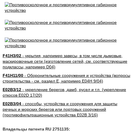
F41H3/02
- укрытия, например завесы, в том числе дымовые,
маскировочные сети (изготовление сетей, см. соответствующие
подклассы, например D04)
F41H11/00
- Оборонительные сооружения и устройства (вопросы
строительства - см. раздел E, например E04H 9/04)
E02B3/12
- укрепление берегов, дамб, русел и т.п. (укрепление
откосов E02D 17/20)
E02B3/04
- способы, устройства и сооружения для защиты
речных и морских берегов или портовых сооружений
(противофильтрационные устройства E02B 3/16)
Владельцы патента RU 2751135: