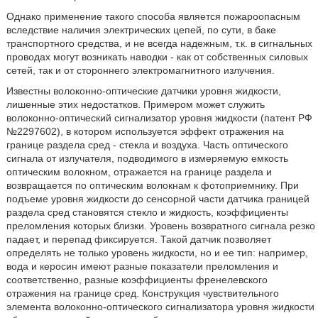
Однако применение такого способа является пожароопасным
вследствие наличия электрических цепей, по сути, в баке
транспортного средства, и не всегда надежным, т.к. в сигнальных
проводах могут возникать наводки - как от собственных силовых
сетей, так и от стороннего электромагнитного излучения.
Известны волоконно-оптические датчики уровня жидкости,
лишенные этих недостатков. Примером может служить
волоконно-оптический сигнализатор уровня жидкости (патент РФ
№2297602), в котором используется эффект отражения на
границе раздела сред - стекла и воздуха. Часть оптического
сигнала от излучателя, подводимого в измеряемую емкость
оптическим волокном, отражается на границе раздела и
возвращается по оптическим волокнам к фотоприемнику. При
подъеме уровня жидкости до сенсорной части датчика границей
раздела сред становятся стекло и жидкость, коэффициенты
преломления которых близки. Уровень возвратного сигнала резко
падает, и перепад фиксируется. Такой датчик позволяет
определять не только уровень жидкости, но и ее тип: например,
вода и керосин имеют разные показатели преломления и
соответственно, разные коэффициенты френелевского
отражения на границе сред. Конструкция чувствительного
элемента волоконно-оптического сигнализатора уровня жидкости