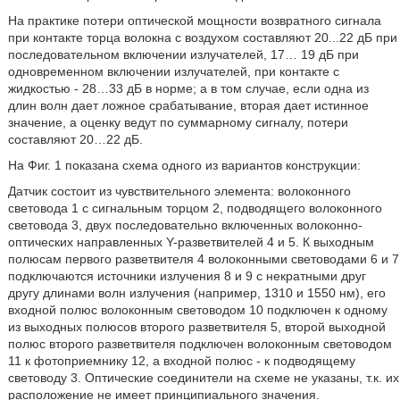
На практике потери оптической мощности возвратного сигнала
при контакте торца волокна с воздухом составляют 20...22 дБ при
последовательном включении излучателей, 17… 19 дБ при
одновременном включении излучателей, при контакте с
жидкостью - 28…33 дБ в норме; а в том случае, если одна из
длин волн дает ложное срабатывание, вторая дает истинное
значение, а оценку ведут по суммарному сигналу, потери
составляют 20…22 дБ.
На Фиг. 1 показана схема одного из вариантов конструкции:
Датчик состоит из чувствительного элемента: волоконного
световода 1 с сигнальным торцом 2, подводящего волоконного
световода 3, двух последовательно включенных волоконно-
оптических направленных Y-разветвителей 4 и 5. К выходным
полюсам первого разветвителя 4 волоконными световодами 6 и 7
подключаются источники излучения 8 и 9 с некратными друг
другу длинами волн излучения (например, 1310 и 1550 нм), его
входной полюс волоконным световодом 10 подключен к одному
из выходных полюсов второго разветвителя 5, второй выходной
полюс второго разветвителя подключен волоконным световодом
11 к фотоприемнику 12, а входной полюс - к подводящему
световоду 3. Оптические соединители на схеме не указаны, т.к. их
расположение не имеет принципиального значения.