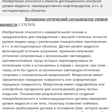
Изобретение относится к области дистанционного контроля
уровня жидкости, преимущественно нефтепродуктов, в т.ч. в
нестационарных объектах.
Волоконно-оптический сигнализатор уровня
жидкости
// 2757976
Изобретение относится к измерительной технике и
предназначено для определения с высокой степенью точности
уровня жидких сред с различными показателями преломления,
в т.ч. в нестационарных объектах. Датчик уровня жидкости,
включающий источник излучения, приемник излучения,
оптически сопряженные с волоконными световодами,
противоположные торцы которых перпендикулярны их
оптическим осям и установлены в оправе с зазором, при этом
торец хотя бы одного из волоконных световодов оптически
сопряжен с положительной микролинзой. Микролинза имеет
сферическую переднюю поверхность или асферическую
переднюю поверхность. Микролинза имеет гидрофобное или
олеофобное прозрачное для используемой длины волны
покрытие. Техническим результатом является создание
пожаробезопасного и помехозащищенного датчика измерения
уровня жидкости и ее типа, поскольку позволяет избежать
ложное срабатывание датчика в топливном баке, которое может