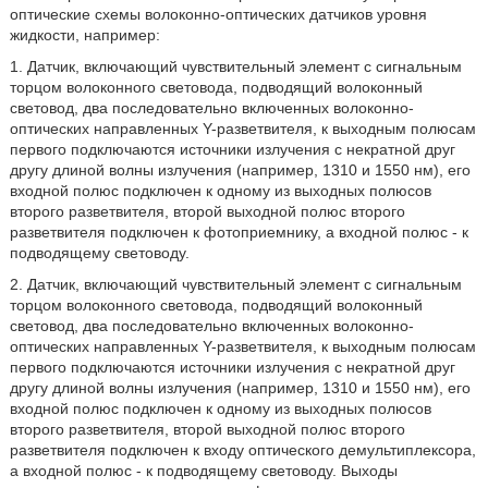
оптические схемы волоконно-оптических датчиков уровня
жидкости, например:
1. Датчик, включающий чувствительный элемент с сигнальным
торцом волоконного световода, подводящий волоконный
световод, два последовательно включенных волоконно-
оптических направленных Y-разветвителя, к выходным полюсам
первого подключаются источники излучения с некратной друг
другу длиной волны излучения (например, 1310 и 1550 нм), его
входной полюс подключен к одному из выходных полюсов
второго разветвителя, второй выходной полюс второго
разветвителя подключен к фотоприемнику, а входной полюс - к
подводящему световоду.
2. Датчик, включающий чувствительный элемент с сигнальным
торцом волоконного световода, подводящий волоконный
световод, два последовательно включенных волоконно-
оптических направленных Y-разветвителя, к выходным полюсам
первого подключаются источники излучения с некратной друг
другу длиной волны излучения (например, 1310 и 1550 нм), его
входной полюс подключен к одному из выходных полюсов
второго разветвителя, второй выходной полюс второго
разветвителя подключен к входу оптического демультиплексора,
а входной полюс - к подводящему световоду. Выходы