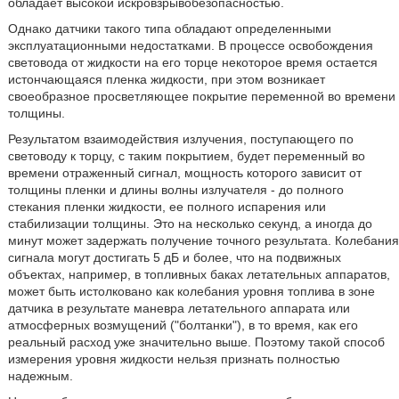
обладает высокой искровзрывобезопасностью.
Однако датчики такого типа обладают определенными
эксплуатационными недостатками. В процессе освобождения
световода от жидкости на его торце некоторое время остается
истончающаяся пленка жидкости, при этом возникает
своеобразное просветляющее покрытие переменной во времени
толщины.
Результатом взаимодействия излучения, поступающего по
световоду к торцу, с таким покрытием, будет переменный во
времени отраженный сигнал, мощность которого зависит от
толщины пленки и длины волны излучателя - до полного
стекания пленки жидкости, ее полного испарения или
стабилизации толщины. Это на несколько секунд, а иногда до
минут может задержать получение точного результата. Колебания
сигнала могут достигать 5 дБ и более, что на подвижных
объектах, например, в топливных баках летательных аппаратов,
может быть истолковано как колебания уровня топлива в зоне
датчика в результате маневра летательного аппарата или
атмосферных возмущений ("болтанки"), в то время, как его
реальный расход уже значительно выше. Поэтому такой способ
измерения уровня жидкости нельзя признать полностью
надежным.