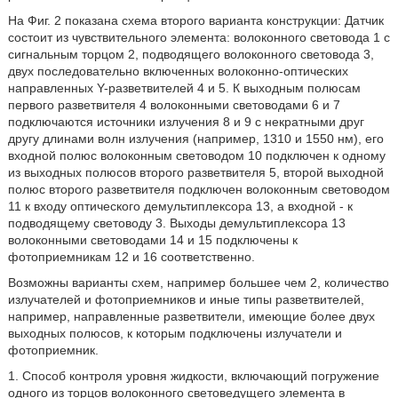
На Фиг. 2 показана схема второго варианта конструкции: Датчик
состоит из чувствительного элемента: волоконного световода 1 с
сигнальным торцом 2, подводящего волоконного световода 3,
двух последовательно включенных волоконно-оптических
направленных Y-разветвителей 4 и 5. К выходным полюсам
первого разветвителя 4 волоконными световодами 6 и 7
подключаются источники излучения 8 и 9 с некратными друг
другу длинами волн излучения (например, 1310 и 1550 нм), его
входной полюс волоконным световодом 10 подключен к одному
из выходных полюсов второго разветвителя 5, второй выходной
полюс второго разветвителя подключен волоконным световодом
11 к входу оптического демультиплексора 13, а входной - к
подводящему световоду 3. Выходы демультиплексора 13
волоконными световодами 14 и 15 подключены к
фотоприемникам 12 и 16 соответственно.
Возможны варианты схем, например большее чем 2, количество
излучателей и фотоприемников и иные типы разветвителей,
например, направленные разветвители, имеющие более двух
выходных полюсов, к которым подключены излучатели и
фотоприемник.
1. Способ контроля уровня жидкости, включающий погружение
одного из торцов волоконного световедущего элемента в