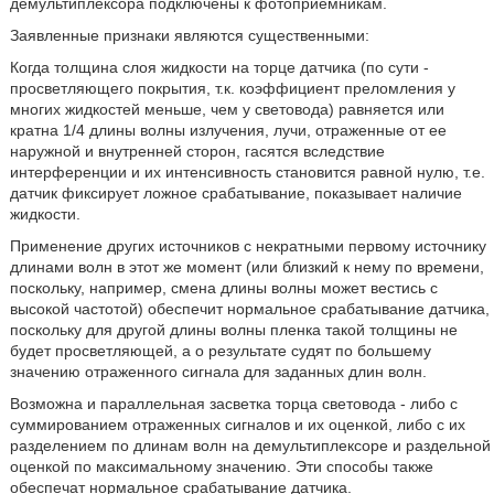
демультиплексора подключены к фотоприемникам.
Заявленные признаки являются существенными:
Когда толщина слоя жидкости на торце датчика (по сути -
просветляющего покрытия, т.к. коэффициент преломления у
многих жидкостей меньше, чем у световода) равняется или
кратна 1/4 длины волны излучения, лучи, отраженные от ее
наружной и внутренней сторон, гасятся вследствие
интерференции и их интенсивность становится равной нулю, т.е.
датчик фиксирует ложное срабатывание, показывает наличие
жидкости.
Применение других источников с некратными первому источнику
длинами волн в этот же момент (или близкий к нему по времени,
поскольку, например, смена длины волны может вестись с
высокой частотой) обеспечит нормальное срабатывание датчика,
поскольку для другой длины волны пленка такой толщины не
будет просветляющей, а о результате судят по большему
значению отраженного сигнала для заданных длин волн.
Возможна и параллельная засветка торца световода - либо с
суммированием отраженных сигналов и их оценкой, либо с их
разделением по длинам волн на демультиплексоре и раздельной
оценкой по максимальному значению. Эти способы также
обеспечат нормальное срабатывание датчика.