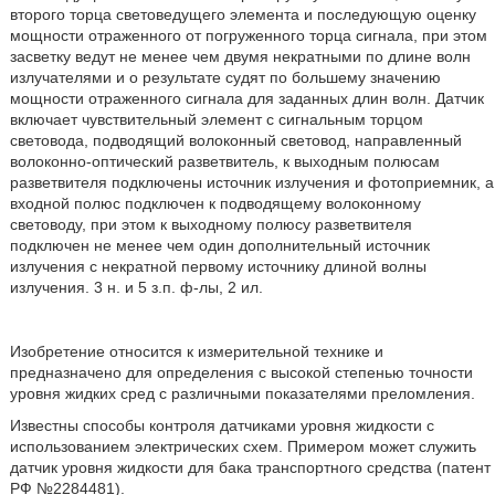
второго торца световедущего элемента и последующую оценку
мощности отраженного от погруженного торца сигнала, при этом
засветку ведут не менее чем двумя некратными по длине волн
излучателями и о результате судят по большему значению
мощности отраженного сигнала для заданных длин волн. Датчик
включает чувствительный элемент с сигнальным торцом
световода, подводящий волоконный световод, направленный
волоконно-оптический разветвитель, к выходным полюсам
разветвителя подключены источник излучения и фотоприемник, а
входной полюс подключен к подводящему волоконному
световоду, при этом к выходному полюсу разветвителя
подключен не менее чем один дополнительный источник
излучения с некратной первому источнику длиной волны
излучения. 3 н. и 5 з.п. ф-лы, 2 ил.
Изобретение относится к измерительной технике и
предназначено для определения с высокой степенью точности
уровня жидких сред с различными показателями преломления.
Известны способы контроля датчиками уровня жидкости с
использованием электрических схем. Примером может служить
датчик уровня жидкости для бака транспортного средства (патент
РФ №2284481).