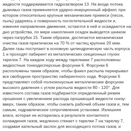
жидкости поддерживается гидрозатвором 13. На входе потока
дымовых газов применяется ударно-инерционный эффект, при
котором относительно крупные механические примеси (песок,
пыль) ударяясь о поверхность поглотительной жидкости и,
изменяя направление движения, остаются в ней и осаждаются на
дно устройства, по мере накопления осадок выводится шнеком
через патрубок 15. Таким образом, достигается механическая
очистка газов практически на 70 % от частиц крупнее 20 мкм.
Далее газы поступают в основную цилиндрическую часть корпуса
1 и проходят лабиринт из металлических секционных глухих
тарелок 7. На каждом ходу между тарелками 7 расположены
жидкостные тонкодисперсные форсунки 6. Форсунки 6
расположены таким образом, чтобы факел распыла перекрывал
все свободное пространство лабиринтного хода. Форсунки 6
представляют собой полноконусные металлические форсунки
высокого давления с углом распыла жидкости 80 - 120°. Для
известного состава газов подбирается определенный режим
орошения с увеличением расхода орошающей жидкости снизу-
вверх, таким образом, чтобы снизить рабочий объем газов и, тем
самым, гидравлическое сопротивление установки. Излишняя
влага, которая не испарилась в результате контактного
охлаждения газов, медленно стекает с тарелки 7 на тарелку 7,
создавая капельный заслон для восходящего потока газов, и