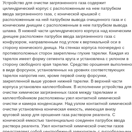
Устройство для очистки загрязненного газа содержит
цилиндрический корпус с расположенным на нем патрубком
ввода загрязненного газа, с конической крышкой с
расположенным на ней патрубком вывода очищенного газа и с
коническим днищем с расположенным в нем патрубком вывода
шлама. В нижней части цилиндрического корпуса над коническим
днищем расположен патрубок ввода загрязненного газа с
конфузором, направленным под углом к вертикальной оси в
сторону конического днища. На стенках корпуса поочередно с
противоположных сторон закреплены глухие тарелки. Каждая из
тарелок имеет форму сегмента круга и установлена с уклоном в
сторону свободного края тарелки. Средство орошения выполнено
в виде форсунок, установленных на уровнях соответствующих
тарелок напротив них, кроме первой снизу форсунки,
закрепленной выше уровня нижней тарелки. В верхней части
корпуса установлен каплеотбойник. В исполнении устройства для
очистки химически загрязненных газов между тарелками и
каплеотбойником расположены узел контактной химической
очистки и камера конденсации. Над узлом контактной химической
очистки установлена коническая емкость, имеющая внизу
круговой зазор для орошения газа раствором реагента. С
конической емкостью тангенциально соединен патрубок ввода
раствора реагента. Узел контактной химической очистки газов
представляет собой центробежный завихритель с дугообразными