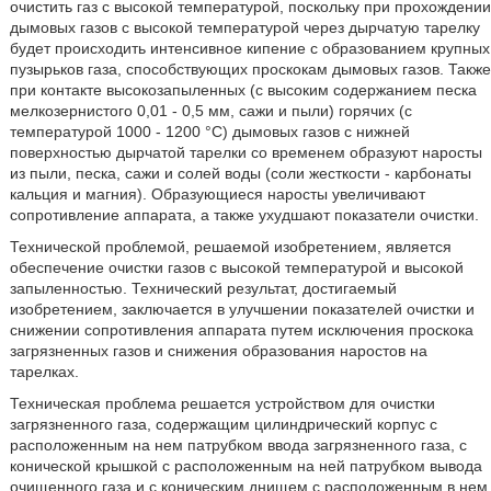
очистить газ с высокой температурой, поскольку при прохождении
дымовых газов с высокой температурой через дырчатую тарелку
будет происходить интенсивное кипение с образованием крупных
пузырьков газа, способствующих проскокам дымовых газов. Также
при контакте высокозапыленных (с высоким содержанием песка
мелкозернистого 0,01 - 0,5 мм, сажи и пыли) горячих (с
температурой 1000 - 1200 °С) дымовых газов с нижней
поверхностью дырчатой тарелки со временем образуют наросты
из пыли, песка, сажи и солей воды (соли жесткости - карбонаты
кальция и магния). Образующиеся наросты увеличивают
сопротивление аппарата, а также ухудшают показатели очистки.
Технической проблемой, решаемой изобретением, является
обеспечение очистки газов с высокой температурой и высокой
запыленностью. Технический результат, достигаемый
изобретением, заключается в улучшении показателей очистки и
снижении сопротивления аппарата путем исключения проскока
загрязненных газов и снижения образования наростов на
тарелках.
Техническая проблема решается устройством для очистки
загрязненного газа, содержащим цилиндрический корпус с
расположенным на нем патрубком ввода загрязненного газа, с
конической крышкой с расположенным на ней патрубком вывода
очищенного газа и с коническим днищем с расположенным в нем