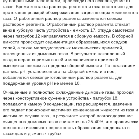
дугообразными пластинами, происходит его освобождение от
газов. Время контакта раствора реагента и газа достаточно для
протекания реакций обезвреживания загрязняющих компонентов
газа. Отработанный раствор реагента заменяется свежим
раствором реагента. Отработанный раствор реагента стекает
вниз в кубовую часть устройства - емкость 17, откуда самотеком
через патрубок 12 направляется в сборную емкость. В сборной
емкости происходит седиментация образовавшихся осадков
солей, а также мелкодисперсных механических примесей,
поглощенных из дымовых газов. В результате накопленный
осадок нерастворимых солей и механических примесей
выводится шнеком за пределы сборной емкости. По показаниям
датчика рН, установленного на сборной емкости в нее,
добавляется свежеприготовленный раствор реагента, для
поддержания уровня рН не менее 10.
Очищенные и полностью охлажденные дымовые газы, проходя
через конструктивное сужение устройства - патрубок 18,
попадают в камеру 9 конденсации, газ расширяется, давление
его падает происходит частичная конденсация жидкости из газа и
частичная осушка газа., в результате которой влагосодержание
очищенных дымовых газов снижается на 25-40%, что практически
полностью исключает вероятность образования конденсата в
газоходах и дымовых трубах.