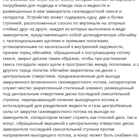
патрубками для подвода и отвода газа и жидкости и
размещенные в нем завихритель газожидкостной смеси и
сепаратор. Устройство может содержать одну, две и более
ступеней, расположенных соосно по вертикали на опорных
стойках друг на друге, каждая из которых выполнена в виде
завихрителя, представляющего собой цилиндрическую обечайку
с тангенциальными щелями и прямыми лопатками,
установленными по касательной к внутренней окружности,
причем торец обечайки, обращенный к поступающему потоку
смеси, закрыт диском таким образом, чтобы при растекании
смесь попадала через щели в пространство между лопатками, а с
другого торца лопатки обечайки закреплены на диске с
центральным отверстием, предназначенным для выхода
закрученного вспененного газожидкостного потока, сепаратором
служит жестко закрепленный статичный элемент, размещенный
под центральным отверстием диска последней смесительной
ступени, перекрывающий сечение выходящего потока и
использующий для разделения жидкости и газа центробежные
силы от закрутки газожидкостного потока на выходе из
завихрителя, сепаратором может служить как плоский диск, так и
конус, обращенный вершиной к центральному отверстию диска
завихрителя последней смесительной ступени против
направления выходящего потока, а конус может быть снабжен по