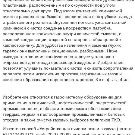
пластинами, расположенными по окружности под углом
относительно друг друга. Под узлом контактной химической
очистки расположена ёмкость, соединенная с патрубком вывода
отработанного реагента. Внутренняя полость узла контактной
химической очистки соединена посредством патрубка,
расположенного коаксиально внутри конической емкости, с
камерой конденсации, открытой со стороны, обращенной к
каплеотбойнику. Для удобства извлечения и замены глухих
тарелок они выполнены секционными разборными. Ниже
выходного отверстия конфузора на корпусе установлен
гидрозатвор для отвода орошающей жидкости. Изобретение
позволяет улучшить показатели очистки и снизить сопротивления
аппарата путем исключения проскока загрязненных газов и
снижения образования наростов на тарелках. 3 з.п. ф-лы, 4 ил.
Изобретение относится к газоочистному оборудованию для
применения в химической, нефтехимической, энергетической
промышленности, в области термического обезвреживания
твердых, жидких и пастообразный промышленных и бытовых
отходов, а также очистке газовых выбросов полигонов ТКО.
Известен способ «Устройство для очистки газа и воздуха (патент
RU 2404838 С1, опуб. 20.07.2009), который состоит из корпуса с