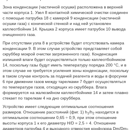
Зона конденсации (частичной осушки) расположена в верхней
части корпуса 1. Узел 8 контактной химической очистки соединен
с помощью патрубка 18 с камерой 9 конденсации (частичной
осушки газа) с конической стенкой и над ней установлен
каплеотбойник 14. Крышка 2 корпуса имеет патрубок 10 вывода
очищенного газа.
При отсутствии узла 8 в устройстве будет отсутствовать камера
конденсации 9. В этом случае устройство представляет собой
скруббер мокрой очистки загрязненного газа). Конденсация
излишней влаги будет осуществляться только каплеотбойником
14, поскольку газы будут иметь температуру порядка 200 °С, и в
этом случае не требуется усиления зоны конденсации, поскольку
в таком случае контроль за подачей реагента и воды в форсунки
6 при движении газов между тарелками 7 будет осуществляться
по температуре газов, отходящих из скруббера. Влага
формируется на жалюзийном каплеотбойнике 14 и затем плавно
стекает по тарелкам 4 на дно скруббера.
Устройство имеет следующие оптимальные соотношения
размеров. Отношение расстояний (фиг. 1) h
/h
находится в
1
2
оптимальном соотношении 0,65 ÷ 0,9, при этом отношение
высоты корпуса 1 к его диаметру H/D = 2,5 ÷ 4. Отношение
диаметров патрубка 4 и выходного отверстия конфузора Dm/Dm
1