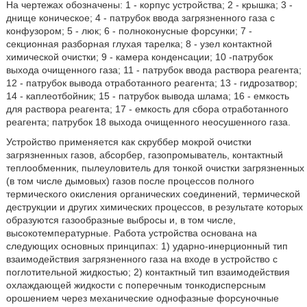
На чертежах обозначены: 1 - корпус устройства; 2 - крышка; 3 -
днище коническое; 4 - патрубок ввода загрязненного газа с
конфузором; 5 - люк; 6 - полноконусные форсунки; 7 -
секционная разборная глухая тарелка; 8 - узел контактной
химической очистки; 9 - камера конденсации; 10 -патрубок
выхода очищенного газа; 11 - патрубок ввода раствора реагента;
12 - патрубок вывода отработанного реагента; 13 - гидрозатвор;
14 - каплеотбойник; 15 - патрубок вывода шлама; 16 - емкость
для раствора реагента; 17 - емкость для сбора отработанного
реагента; патрубок 18 выхода очищенного неосушенного газа.
Устройство применяется как скруббер мокрой очистки
загрязненных газов, абсорбер, газопромыватель, контактный
теплообменник, пылеуловитель для тонкой очистки загрязненных
(в том числе дымовых) газов после процессов полного
термического окисления органических соединений, термической
деструкции и других химических процессов, в результате которых
образуются газообразные выбросы и, в том числе,
высокотемпературные. Работа устройства основана на
следующих основных принципах: 1) ударно-инерционный тип
взаимодействия загрязненного газа на входе в устройство с
поглотительной жидкостью; 2) контактный тип взаимодействия
охлаждающей жидкости с поперечным тонкодисперсным
орошением через механические однофазные форсуночные