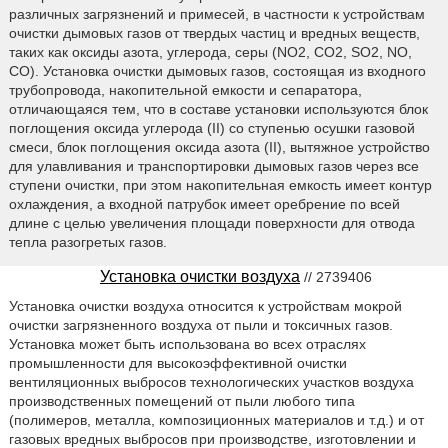
различных загрязнений и примесей, в частности к устройствам
очистки дымовых газов от твердых частиц и вредных веществ,
таких как оксиды азота, углерода, серы (NO2, СО2, SO2, NO,
СО). Установка очистки дымовых газов, состоящая из входного
трубопровода, накопительной емкости и сепаратора,
отличающаяся тем, что в составе установки используются блок
поглощения оксида углерода (II) со ступенью осушки газовой
смеси, блок поглощения оксида азота (II), вытяжное устройство
для улавливания и транспортировки дымовых газов через все
ступени очистки, при этом накопительная емкость имеет контур
охлаждения, а входной патрубок имеет оребрение по всей
длине с целью увеличения площади поверхности для отвода
тепла разогретых газов.
Установка очистки воздуха
// 2739406
Установка очистки воздуха относится к устройствам мокрой
очистки загрязненного воздуха от пыли и токсичных газов.
Установка может быть использована во всех отраслях
промышленности для высокоэффективной очистки
вентиляционных выбросов технологических участков воздуха
производственных помещений от пыли любого типа
(полимеров, металла, композиционных материалов и т.д.) и от
газовых вредных выбросов при производстве, изготовлении и