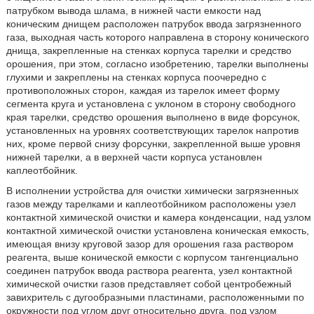
патрубком вывода шлама, в нижней части емкости над
коническим днищем расположен патрубок ввода загрязненного
газа, выходная часть которого направлена в сторону конического
днища, закрепленные на стенках корпуса тарелки и средство
орошения, при этом, согласно изобретению, тарелки выполнены
глухими и закреплены на стенках корпуса поочередно с
противоположных сторон, каждая из тарелок имеет форму
сегмента круга и установлена с уклоном в сторону свободного
края тарелки, средство орошения выполнено в виде форсунок,
установленных на уровнях соответствующих тарелок напротив
них, кроме первой снизу форсунки, закрепленной выше уровня
нижней тарелки, а в верхней части корпуса установлен
каплеотбойник.
В исполнении устройства для очистки химически загрязненных
газов между тарелками и каплеотбойником расположены узел
контактной химической очистки и камера конденсации, над узлом
контактной химической очистки установлена коническая емкость,
имеющая внизу круговой зазор для орошения газа раствором
реагента, выше конической емкости с корпусом тангенциально
соединен патрубок ввода раствора реагента, узел контактной
химической очистки газов представляет собой центробежный
завихритель с дугообразными пластинами, расположенными по
окружности под углом друг относительно друга, под узлом