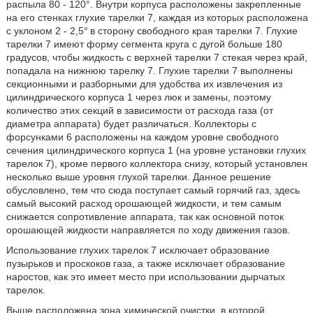
распыла 80 - 120°. Внутри корпуса расположены закрепленные
на его стенках глухие тарелки 7, каждая из которых расположена
с уклоном 2 - 2,5°
в сторону свободного края тарелки 7. Глухие
тарелки 7 имеют форму сегмента круга с дугой больше 180
градусов, чтобы жидкость с верхней тарелки 7 стекая через край,
попадала на нижнюю тарелку 7. Глухие тарелки 7 выполнены
секционными и разборными для удобства их извлечения из
цилиндрического корпуса 1 через люк и замены, поэтому
количество этих секций в зависимости от расхода газа (от
диаметра аппарата) будет различаться. Коллекторы с
форсунками 6 расположены на каждом уровне свободного
сечения цилиндрического корпуса 1 (на уровне установки глухих
тарелок 7), кроме первого коллектора снизу, который установлен
несколько выше уровня глухой тарелки. Данное решение
обусловлено, тем что сюда поступает самый горячий газ, здесь
самый высокий расход орошающей жидкости, и тем самым
снижается сопротивление аппарата, так как основной поток
орошающей жидкости направляется по ходу движения газов.
Использование глухих тарелок 7 исключает образование
пузырьков и проскоков газа, а также исключает образование
наростов, как это имеет место при использовании дырчатых
тарелок.
Выше расположена зона химической очистки, в которой