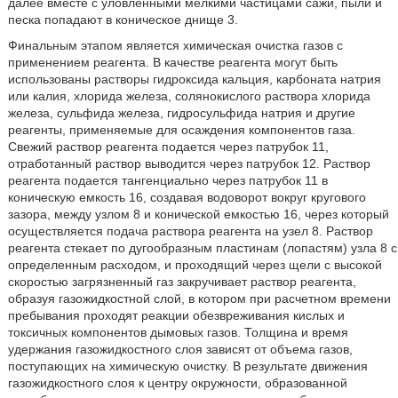
далее вместе с уловленными мелкими частицами сажи, пыли и
песка попадают в коническое днище 3.
Финальным этапом является химическая очистка газов с
применением реагента. В качестве реагента могут быть
использованы растворы гидроксида кальция, карбоната натрия
или калия, хлорида железа, солянокислого раствора хлорида
железа, сульфида железа, гидросульфида натрия и другие
реагенты, применяемые для осаждения компонентов газа.
Свежий раствор реагента подается через патрубок 11,
отработанный раствор выводится через патрубок 12. Раствор
реагента подается тангенциально через патрубок 11 в
коническую емкость 16, создавая водоворот вокруг кругового
зазора, между узлом 8 и конической емкостью 16, через который
осуществляется подача раствора реагента на узел 8. Раствор
реагента стекает по дугообразным пластинам (лопастям) узла 8 с
определенным расходом, и проходящий через щели с высокой
скоростью загрязненный газ закручивает раствор реагента,
образуя газожидкостной слой, в котором при расчетном времени
пребывания проходят реакции обезвреживания кислых и
токсичных компонентов дымовых газов. Толщина и время
удержания газожидкостного слоя зависят от объема газов,
поступающих на химическую очистку. В результате движения
газожидкостного слоя к центру окружности, образованной