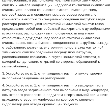
каплеотбойником расположены узел контактной химической
очистки и камера конденсации, над узлом контактной химической
очистки установлена коническая емкость, имеющая внизу
круговой зазор для орошения газа раствором реагента, с
конической емкостью тангенциально соединен патрубок ввода
раствора реагента, узел контактной химической очистки газов
представляет собой центробежный завихритель с дугообразными
пластинами, расположенными по окружности под углом
относительно друг друга, под узлом контактной химической
очистки расположена ёмкость, соединенная с патрубком вывода
отработанного реагента, внутренняя полость узла контактной
химической очистки соединена посредством патрубка,
расположенного коаксиально внутри конической емкости, с
камерой конденсации, открытой со стороны, обращенной к
каплеотбойнику.
3. Устройство по п. 1, отличающееся тем, что глухие тарелки
выполнены секционными разборными.
4. Устройство по п. 1, отличающееся тем, что выходная часть
патрубка ввода загрязненного газа выполнена в виде конфузора,
ось которого расположена под углом к вертикальной оси, а ниже
выходного отверстия конфузора на корпусе установлен
гидрозатвор для отвода орошающей жидкости.