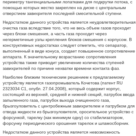
периметру тангенциальными лопатками для подкрутки потока, с
помощью которых жестко закреплен на диске с центральным
отверстием завихрителя последней смесительной ступени.
Недостатком данного устройства является неудовлетворительная
очистка газа вследствие того, что не весь объем газов проходит
через блоки смешения, а часть газа проходит через
негерметичные узлы крепления блоков смешения с корпусом. В
конструктивных недостатках следует отметить, что сепаратор,
выполненный в виде конуса, создает повышенное сопротивление
аппарата. К значительному возрастанию сопротивления
устройства также приводит увеличение количества ступеней
завихрителей по причине нехватки времени контакта фаз.
Наиболее близким техническим решением к предлагаемому
устройству является газопромыватель Кочетова (патент RU
2323034 C1, опубл. 27.04.2008), который содержит корпус,
состоящий из верхней, средней и нижней секций, патрубок ввода
запыленного газа, патрубок выхода очищенного газа,
брызгоуловитель с центробежным завихрителем и патрубком для
отвода жидкости из брызгоуловителя, оросительное устройство с
форсункой, тарелку (как минимум одну) со стабилизатором,
форсунку периодического орошения тарелок и шламосборник.
Недостатком данного устройства является невозможность