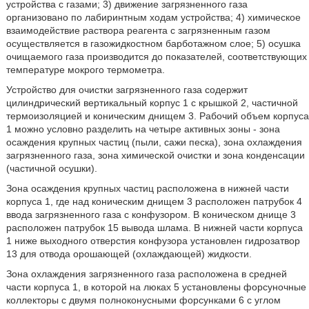
устройства с газами; 3) движение загрязненного газа
организовано по лабиринтным ходам устройства; 4) химическое
взаимодействие раствора реагента с загрязненным газом
осуществляется в газожидкостном барботажном слое; 5) осушка
очищаемого газа производится до показателей, соответствующих
температуре мокрого термометра.
Устройство для очистки загрязненного газа содержит
цилиндрический вертикальный корпус 1 с крышкой 2, частичной
термоизоляцией и коническим днищем 3. Рабочий объем корпуса
1 можно условно разделить на четыре активных зоны - зона
осаждения крупных частиц (пыли, сажи песка), зона охлаждения
загрязненного газа, зона химической очистки и зона конденсации
(частичной осушки).
Зона осаждения крупных частиц расположена в нижней части
корпуса 1, где над коническим днищем 3 расположен патрубок 4
ввода загрязненного газа с конфузором. В коническом днище 3
расположен патрубок 15 вывода шлама. В нижней части корпуса
1 ниже выходного отверстия конфузора установлен гидрозатвор
13 для отвода орошающей (охлаждающей) жидкости.
Зона охлаждения загрязненного газа расположена в средней
части корпуса 1, в которой на люках 5 установлены форсуночные
коллекторы с двумя полноконусными форсунками 6 с углом