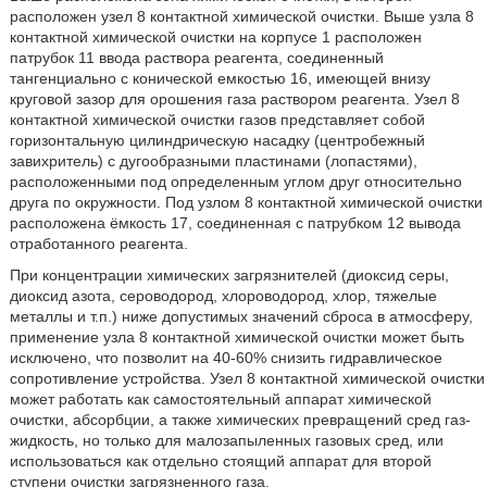
расположен узел 8 контактной химической очистки. Выше узла 8
контактной химической очистки на корпусе 1 расположен
патрубок 11 ввода раствора реагента, соединенный
тангенциально с конической емкостью 16, имеющей внизу
круговой зазор для орошения газа раствором реагента. Узел 8
контактной химической очистки газов представляет собой
горизонтальную цилиндрическую насадку (центробежный
завихритель) с дугообразными пластинами (лопастями),
расположенными под определенным углом друг относительно
друга по окружности. Под узлом 8 контактной химической очистки
расположена ёмкость 17, соединенная с патрубком 12 вывода
отработанного реагента.
При концентрации химических загрязнителей (диоксид серы,
диоксид азота, сероводород, хлороводород, хлор, тяжелые
металлы и т.п.) ниже допустимых значений сброса в атмосферу,
применение узла 8 контактной химической очистки может быть
исключено, что позволит на 40-60% снизить гидравлическое
сопротивление устройства. Узел 8 контактной химической очистки
может работать как самостоятельный аппарат химической
очистки, абсорбции, а также химических превращений сред газ-
жидкость, но только для малозапыленных газовых сред, или
использоваться как отдельно стоящий аппарат для второй
ступени очистки загрязненного газа.