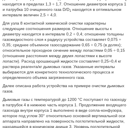
находится в пределах 1,3 ÷ 1,7. Отношение диаметров корпуса 1
и патрубка 10 очищенного газа D/D
находится в оптимальном
1
интервале величин 2,5 ÷ 4,0.
Для узла 8 контактной химической очистки характерны
следующие соотношения размеров. Отношение высоты к
диаметру находится в интервале 0,2 ÷ 0,4; отношение толщины
газожидкостного слоя к радиусу устройства составляет 0,075 ÷
0,35; среднее объемное газосодержание 0,65 ÷ 0,75 (в долях);
относительное проходное сечение между лопастями 0,05 ÷ 0,15
(отношение расстояния между двумя лопастями к высоте
лопасти). Расход орошающей жидкости составляет 0,25÷0,4 кг
раствора реагента/кг дымовых газов. Указанные интервалы
выбираются для конкретного технологического процесса и
определенного объема загрязненного газа.
Далее описана работа устройства на примере очистки дымовых
газов.
Дымовые газы с температурой до 1200 °С поступают по газоходу
в патрубок 4 в нижнюю часть корпуса 1. Продолжение входящего
газохода внутри корпуса 1 выполнено в виде сопла-конфузора,
которое под углом 30° относительно основной вертикальной оси
аппарата направлено на поверхность поглотительной жидкости,
находящейся в коническом днище 3. Уровень поглотительной