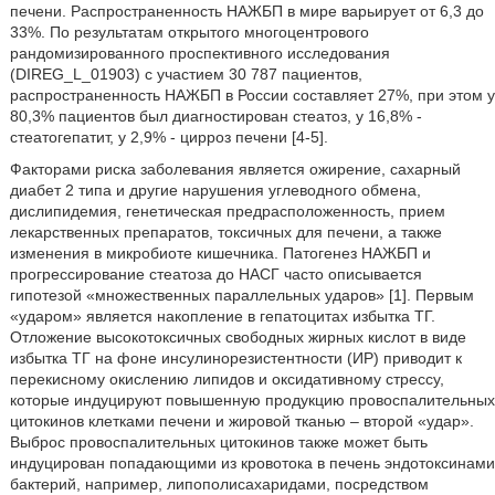
печени. Распространенность НАЖБП в мире варьирует от 6,3 до
33%. По результатам открытого многоцентрового
рандомизированного проспективного исследования
(DIREG_L_01903) с участием 30 787 пациентов,
распространенность НАЖБП в России составляет 27%, при этом у
80,3% пациентов был диагностирован стеатоз, у 16,8% -
стеатогепатит, у 2,9% - цирроз печени [4-5].
Факторами риска заболевания является ожирение, сахарный
диабет 2 типа и другие нарушения углеводного обмена,
дислипидемия, генетическая предрасположенность, прием
лекарственных препаратов, токсичных для печени, а также
изменения в микробиоте кишечника. Патогенез НАЖБП и
прогрессирование стеатоза до НАСГ часто описывается
гипотезой «множественных параллельных ударов» [1].
Первым
«ударом» является накопление в гепатоцитах избытка ТГ.
Отложение высокотоксичных свободных жирных кислот в виде
избытка ТГ на фоне инсулинорезистентности (ИР) приводит к
перекисному окислению липидов и оксидативному стрессу,
которые индуцируют повышенную продукцию провоспалительных
цитокинов клетками печени и жировой тканью – второй «удар».
Выброс провоспалительных цитокинов также может быть
индуцирован попадающими из кровотока в печень эндотоксинами
бактерий, например, липополисахаридами, посредством