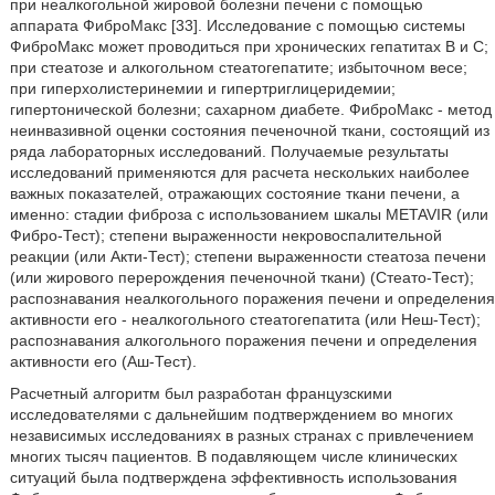
при неалкогольной жировой болезни печени с помощью
аппарата ФиброМакс [33]. Исследование с помощью системы
ФиброМакс может проводиться при хронических гепатитах В и С;
при стеатозе и алкогольном стеатогепатите; избыточном весе;
при гиперхолистеринемии и гипертриглицеридемии;
гипертонической болезни; сахарном диабете. ФиброМакс - метод
неинвазивной оценки состояния печеночной ткани, состоящий из
ряда лабораторных исследований. Получаемые результаты
исследований применяются для расчета нескольких наиболее
важных показателей, отражающих состояние ткани печени, а
именно: стадии фиброза с использованием шкалы METAVIR (или
Фибро-Тест); степени выраженности некровоспалительной
реакции (или Акти-Тест); степени выраженности стеатоза печени
(или жирового перерождения печеночной ткани) (Стеато-Тест);
распознавания неалкогольного поражения печени и определения
активности его - неалкогольного стеатогепатита (или Неш-Тест);
распознавания алкогольного поражения печени и определения
активности его (Аш-Тест).
Расчетный алгоритм был разработан французскими
исследователями с дальнейшим подтверждением во многих
независимых исследованиях в разных странах с привлечением
многих тысяч пациентов. В подавляющем числе клинических
ситуаций была подтверждена эффективность использования