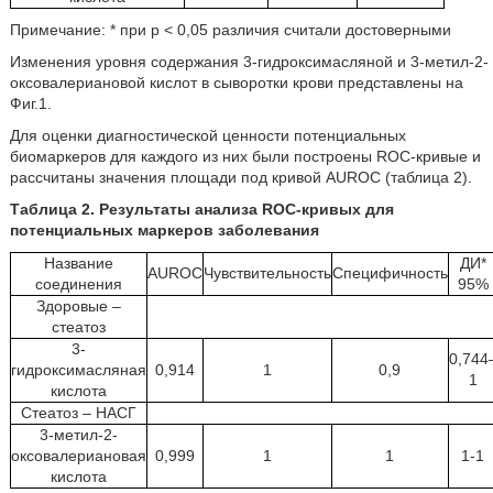
Примечание: * при p < 0,05 различия считали достоверными
Изменения уровня содержания 3-гидроксимасляной и 3-метил-2-
оксовалериановой кислот в сыворотки крови представлены на
Фиг.1.
Для оценки диагностической ценности потенциальных
биомаркеров для каждого из них были построены ROC-кривые и
рассчитаны значения площади под кривой AUROC (таблица 2).
Таблица 2. Результаты анализа ROC-кривых для
потенциальных маркеров заболевания
Название
ДИ*
AUROC
Чувствительность
Специфичность
соединения
95%
Здоровые –
стеатоз
3-
0,744
гидроксимасляная
0,914
1
0,9
1
кислота
Стеатоз – НАСГ
3-метил-2-
оксовалериановая
0,999
1
1
1-1
кислота