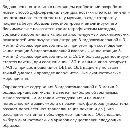
Задача решена тем, что в настоящем изобретении разработан
новый способ дифференциальной диагностики стеатоза печени и
неалкогольного стеатогепатита у мужчин, в ходе которого у
пациента берут образец венозной крови и анализируют его
биохимические показатели хроматографическим методом,
согласно изобретению в качестве анализируемых биохимических
показателей используют концентрации 3-гидроксимасляной и 3-
метил-2-оксовалериановой кислот, при этом при соотношении
концентрации 3-гидроксимасляной кислоты к концентрации 3-
метил-2-оксовалериановой кислоты 19/1 и больше диагностируют
стеатоз печени, при соотношении 13/1 и меньше диагностируют
НАСГ, а при соотношении от 14/1 до 18/1 пациенту не ставят
точный диагноз и проводят дополнительные диагностические
мероприятия.
Определение содержания 3-гидроксимасляной и 3-метил-2-
оксовалериановой кислот является наиболее объективным,
менее затратным методом исследования и не имеет
погрешностей в зависимости от различных факторов (масса тела,
возраст, перенесенная трансплантация печени и др.), что
расширяет контингент обследуемых пациентов. Обоснование
выбора диагностических маркеров осуществляли следующим
образом.