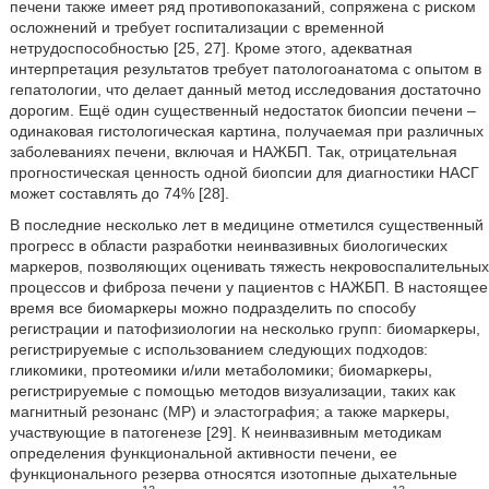
печени также имеет ряд противопоказаний, сопряжена с риском
осложнений и требует госпитализации с временной
нетрудоспособностью [25, 27]. Кроме этого, адекватная
интерпретация результатов требует патологоанатома с опытом в
гепатологии, что делает данный метод исследования достаточно
дорогим. Ещё один существенный недостаток биопсии печени –
одинаковая гистологическая картина, получаемая при различных
заболеваниях печени, включая и НАЖБП. Так, отрицательная
прогностическая ценность одной биопсии для диагностики НАСГ
может составлять до 74% [28].
В последние несколько лет в медицине отметился существенный
прогресс в области разработки неинвазивных биологических
маркеров, позволяющих оценивать тяжесть некровоспалительных
процессов и фиброза печени у пациентов с НАЖБП. В настоящее
время все биомаркеры можно подразделить по способу
регистрации и патофизиологии на несколько групп: биомаркеры,
регистрируемые с использованием следующих подходов:
гликомики, протеомики и/или метаболомики; биомаркеры,
регистрируемые с помощью методов визуализации, таких как
магнитный резонанс (МР) и эластография; а также маркеры,
участвующие в патогенезе [29]. К неинвазивным методикам
определения функциональной активности печени, ее
функционального резерва относятся изотопные дыхательные