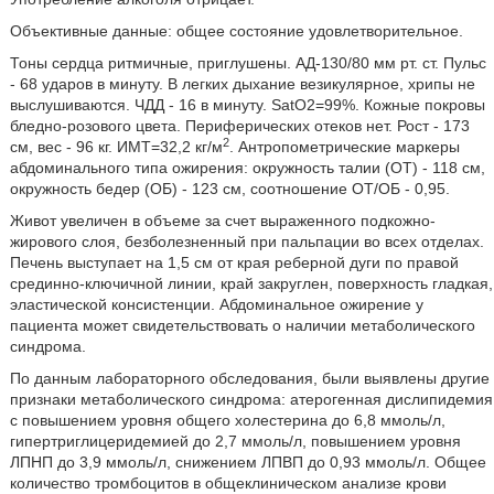
Объективные данные: общее состояние удовлетворительное.
Тоны сердца ритмичные, приглушены. АД-130/80 мм рт. ст. Пульс
- 68 ударов в минуту. В легких дыхание везикулярное, хрипы не
выслушиваются. ЧДД - 16 в минуту. SatO2=99%. Кожные покровы
бледно-розового цвета. Периферических отеков нет. Рост - 173
2
см, вес - 96 кг. ИМТ=32,2 кг/м
. Антропометрические маркеры
абдоминального типа ожирения: окружность талии (ОТ) - 118 см,
окружность бедер (ОБ) - 123 см, соотношение ОТ/ОБ - 0,95.
Живот увеличен в объеме за счет выраженного подкожно-
жирового слоя, безболезненный при пальпации во всех отделах.
Печень выступает на 1,5 см от края реберной дуги по правой
срединно-ключичной линии, край закруглен, поверхность гладкая,
эластической консистенции. Абдоминальное ожирение у
пациента может свидетельствовать о наличии метаболического
синдрома.
По данным лабораторного обследования, были выявлены другие
признаки метаболического синдрома: атерогенная дислипидемия
с повышением уровня общего холестерина до 6,8 ммоль/л,
гипертриглицеридемией до 2,7 ммоль/л, повышением уровня
ЛПНП до 3,9 ммоль/л, снижением ЛПВП до 0,93 ммоль/л. Общее
количество тромбоцитов в общеклиническом анализе крови