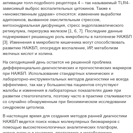
активации толл-подобного рецептора 4 – так называемый TLR4-
зависимый выброс воспалительных цитокинов. Также к
«множественным ударам» относятся: изменение выработки
адипокинов, вызванное окислительным стрессом,
митохондриальная дисфункция, стресс эндоплазматического
ретикулума, перегрузка железом [1, 6, 7]. Последние данные
подчеркивают решающую роль микробиоты в патогенезе НАЖБП
[3]. Изменения в микробиоте кишечника могут способствовать
развитию НАЖБП, опосредуя воспаление, ИР, метаболизм
желчных кислот и холина.
На сегодняшний день остается не решенной проблема
дифференциально-диагностических и прогностических маркеров
при НАЖБП. Использование стандартных клинических и
лабораторно-инструментальных методов диагностики не всегда
эффективно, так как у большинства пациентов отсутствуют
жалобы и изменения в лабораторных показателях даже при
развитии стеатогепатита, поэтому часто в практике сталкиваются
со случайно обнаруженным при биохимическом исследовании
синдромом цитолиза.
В настоящее время для создания методов ранней диагностики
НАЖБП ведется поиск новых молекулярных биомаркеров с
помощью высокотехнологичных аналитических платформ,
используемых в геномике, протеомике и метаболомике.