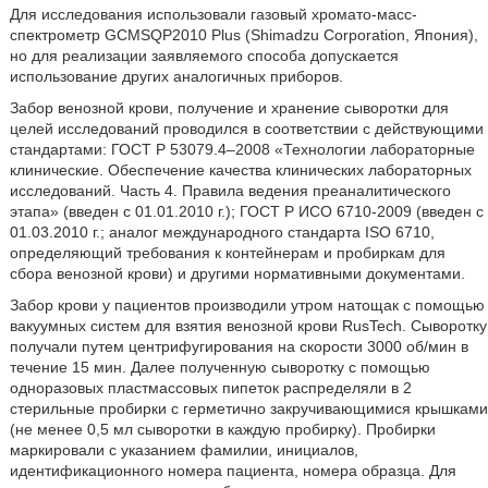
Для исследования использовали газовый хромато-масс-
спектрометр GCMSQP2010 Plus (Shimadzu Corporation, Япония),
но для реализации заявляемого способа допускается
использование других аналогичных приборов.
Забор венозной крови, получение и хранение сыворотки для
целей исследований проводился в соответствии с действующими
стандартами: ГОСТ Р 53079.4–2008 «Технологии лабораторные
клинические. Обеспечение качества клинических лабораторных
исследований. Часть 4. Правила ведения преаналитического
этапа» (введен с 01.01.2010 г.); ГОСТ Р ИСО 6710-2009 (введен с
01.03.2010 г.; аналог международного стандарта ISO 6710,
определяющий требования к контейнерам и пробиркам для
сбора венозной крови) и другими нормативными документами.
Забор крови у пациентов производили утром натощак с помощью
вакуумных систем для взятия венозной крови RusTech. Сыворотку
получали путем центрифугирования на скорости 3000 об/мин в
течение 15 мин. Далее полученную сыворотку с помощью
одноразовых пластмассовых пипеток распределяли в 2
стерильные пробирки с герметично закручивающимися крышками
(не менее 0,5 мл сыворотки в каждую пробирку). Пробирки
маркировали с указанием фамилии, инициалов,
идентификационного номера пациента, номера образца. Для