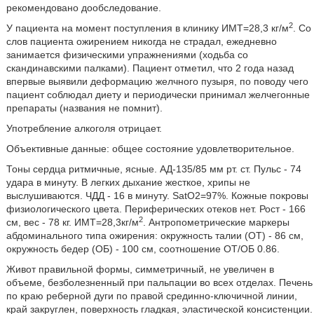
рекомендовано дообследование.
2
У пациента на момент поступления в клинику ИМТ=28,3 кг/м
. Со
слов пациента ожирением никогда не страдал, ежедневно
занимается физическими упражнениями (ходьба со
скандинавскими палками). Пациент отметил, что 2 года назад
впервые выявили деформацию желчного пузыря, по поводу чего
пациент соблюдал диету и периодически принимал желчегонные
препараты (названия не помнит).
Употребление алкоголя отрицает.
Объективные данные: общее состояние удовлетворительное.
Тоны сердца ритмичные, ясные. АД-135/85 мм рт. ст. Пульс - 74
удара в минуту. В легких дыхание жесткое, хрипы не
выслушиваются. ЧДД - 16 в минуту. SatO2=97%. Кожные покровы
физиологического цвета. Периферических отеков нет. Рост - 166
2
см, вес - 78 кг. ИМТ=28,3кг/м
. Антропометрические маркеры
абдоминального типа ожирения: окружность талии (ОТ) - 86 см,
окружность бедер (ОБ) - 100 см, соотношение ОТ/ОБ 0.86.
Живот правильной формы, симметричный, не увеличен в
объеме, безболезненный при пальпации во всех отделах. Печень
по краю реберной дуги по правой срединно-ключичной линии,
край закруглен, поверхность гладкая, эластической консистенции.