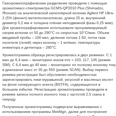
Газохроматографические разделение проводили с помощью
хроматомасс-спектрометра GCMS-QP2010 Plus (Shimadzu,
Япония) на аналитической капиллярной колонке Agilent HP Ultra-
2 (5% (фенил)-метилполисилоксан, длина 25 м, внутренний
диаметр 0,2 мм и толщина пленки неподвижной фазы 0,25 мкм).
Для хроматографирования использовали программируемый
нагрев колонки от 50 до 290°C со скоростью 10°C/мин. Объем
вводимой пробы – 100 мкл, деление потока 1:50, поток газа-
носителя (гелий) через колонку – 1 мл/мин, температура
инжектора и детектора – 280°C.
Хроматограмма образца регистрировалась в двух режимах: С 1
мин до 6,4 мин – мониторинг ионов m/z = 103, 117, 145 (режим
SIM); С 6,4 мин до 40 мин – мониторинг по полному ионному току
в диапазоне масс от 35 до 550 (режим SCAN). Выбор первого
режима регистрации был обусловлен необходимостью
зарегистрировать пики муравьиной, уксусной и масляных кислот
на фоне силирующего агента (BSTFA), содержащегося в
большом избытке. Регистрацию хроматограммы проводили в
режиме записи полного ионного тока с частотой 2,5 скана в
секунду.
Полученные хроматограммы подвергали выравниванию с
использованием программы MetAlign, далее для построения