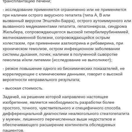
трансплантацию печени;
- исследование применяется ограниченно или не применяется
при наличии острого вирусного гепатита (типа А, В или
вызванный вирусом Эпштейн-Барра), острого аутоиммунного или
вызванного медикаментами гепатита, гепатонекроза, синдрома
Жильбера, сопровождающегося высокой гипербилирубинемией,
желчнокаменной болезни, сопровождающейся острым
холестазом, при применении азатиоприна и рибавирина, при
хроническом гемолизе, остром инфекционном заболевании
системы дыхания, почек, наличии в полученной сыворотке
гемолиза и/или липемии (исследование не выполняют);
- резкое повышение одного из биохимических показателей, не
коррелирующее с клиническими данными, говорит о высокой
вероятности неправильного результата;
- высокая стоимость.
Задачей, на решение которой направлено настоящее
изобретение, является необходимость разработки более
простого, точного, чувствительного и специфичного способа
дифференциальной диагностики неалкогольного стеатогепатита
у мужчин, лишенного перечисленных выше недостатков и
обеспечивающего расширение контингента обследуемых
пациентов.