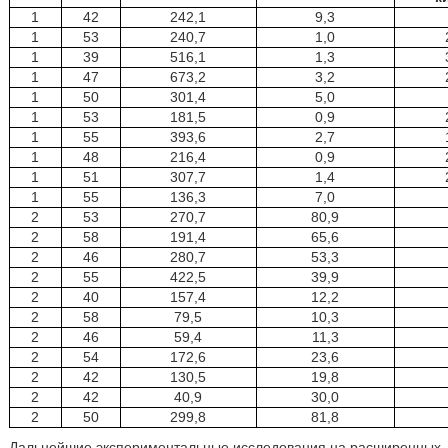
1
42
242,1
9,3
1
53
240,7
1,0
1
39
516,1
1,3
1
47
673,2
3,2
1
50
301,4
5,0
1
53
181,5
0,9
1
55
393,6
2,7
1
48
216,4
0,9
1
51
307,7
1,4
1
55
136,3
7,0
2
53
270,7
80,9
2
58
191,4
65,6
2
46
280,7
53,3
2
55
422,5
39,9
2
40
157,4
12,2
2
58
79,5
10,3
2
46
59,4
11,3
2
54
172,6
23,6
2
42
130,5
19,8
2
42
40,9
30,0
2
50
299,8
81,8
Дальнейшие экспериментальные исследования на расширенных