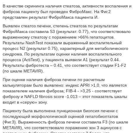
В качестве скрининга наличия стеатоза, активности воспаления и
фиброза пациенту был проведен ФиброМакс. На Фиг.2
представлен результат ФиброМакса пациента И.
Выявлен стеатоз печени, степень стеатоза по результатам
ФиброМакса составила S3 (результат: 0.77), что соответствовало
выраженному стеатозу с поражением >66% гепатоцитов.
Результаты NashTest показали выраженный воспалительный
процесс N2 (результат 0.75), характерный для метаболического
синдрома. По результатам оценки наличия воспалительного
процесса (ActiTest), у пациента выявили A1 (результат 0.44.
Результаты фибротеста – 0.41, что соответствует стадии F1-F2
(по шкале METAVIR).
При оценке наличия фиброза печени по расчетным
калькуляторам было выявлено: индекс APRI >1,0, что является
показателем наличия фиброза; FIB-4 - >3,25 - соответствует
фиброзу и NAFLD fibrosis score -1.013 – этот показатель шкалы
входит в «серую» зону.
Пациенту была выполнена пункционная биопсия печени с
последующей морфологической оценкой гепатобиоптатов
(Фиг.3). Выраженность фиброза печени составила F3 (по шкале
METAVIR), что соответствовало поражению зон 3 ацинусов с