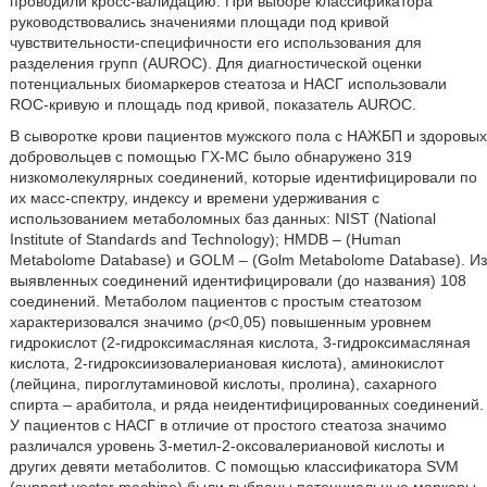
проводили кросс-валидацию. При выборе классификатора
руководствовались значениями площади под кривой
чувствительности-специфичности его использования для
разделения групп (AUROC). Для диагностической оценки
потенциальных биомаркеров стеатоза и НАСГ использовали
ROC-кривую и площадь под кривой, показатель AUROC.
В сыворотке крови пациентов мужского пола с НАЖБП и здоровых
добровольцев с помощью ГХ-МС было обнаружено 319
низкомолекулярных соединений, которые идентифицировали по
их масс-спектру, индексу и времени удерживания с
использованием метаболомных баз данных: NIST (National
Institute of Standards and Technology); HMDB – (Human
Metabolome Database) и GOLM – (Golm Metabolome Database). Из
выявленных соединений идентифицировали (до названия) 108
соединений. Метаболом пациентов с простым стеатозом
характеризовался значимо (
p
<0,05) повышенным уровнем
гидрокислот (2-гидроксимасляная кислота, 3-гидроксимасляная
кислота, 2-гидроксиизовалериановая кислота), аминокислот
(лейцина, пироглутаминовой кислоты, пролина), сахарного
спирта – арабитола, и ряда неидентифицированных соединений.
У пациентов с НАСГ в отличие от простого стеатоза значимо
различался уровень 3-метил-2-оксовалериановой кислоты и
других девяти метаболитов. С помощью классификатора SVM