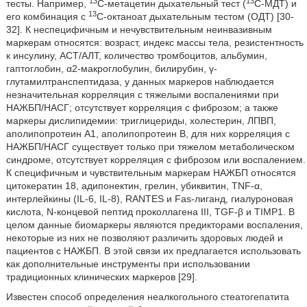
13
13
тесты. Например,
С-метацетин дыхательный тест (
С-МДТ) и
13
его комбинация с
С-октаноат дыхательным тестом (ОДТ) [30-
32]. К неспецифичным и нечувствительным неинвазивным
маркерам относятся: возраст, индекс массы тела, резистентность
к инсулину, АСТ/АЛТ, количество тромбоцитов, альбумин,
гаптоглобин, α2-макроглобулин, билирубин, γ-
глутамилтранспептидаза, у данных маркеров наблюдается
незначительная корреляция с тяжелыми воспалениями при
НАЖБП/НАСГ; отсутствует корреляция с фиброзом; а также
маркеры дислипидемии: триглицериды, холестерин, ЛПВП,
аполипопротеин А1, аполипопротеин В, для них корреляция с
НАЖБП/НАСГ существует только при тяжелом метаболическом
синдроме, отсутствует корреляция с фиброзом или воспалением.
К специфичным и чувствительным маркерам НАЖБП относятся
цитокератин 18, адипонектин, грелин, убиквитин, TNF-α,
интерлейкины (IL-6, IL-8), RANTES и Fas-лиганд, гиалуроновая
кислота, N-концевой пептид проколлагена III, TGF-β и TIMP1. В
целом данные биомаркеры являются предикторами воспаления,
некоторые из них не позволяют различить здоровых людей и
пациентов с НАЖБП. В этой связи их предлагается использовать
как дополнительные инструменты при использовании
традиционных клинических маркеров [29].
Известен способ определения неалкогольного стеатогепатита