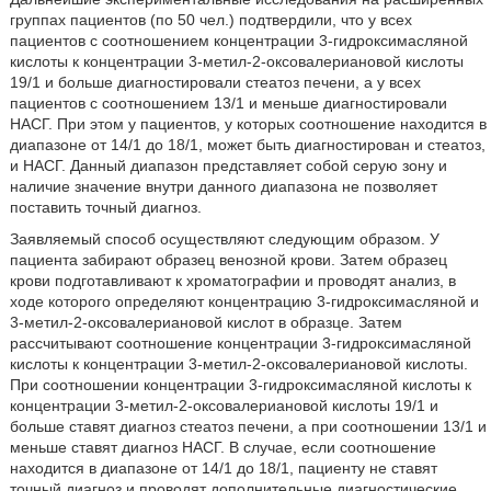
группах пациентов (по 50 чел.) подтвердили, что у всех
пациентов с соотношением концентрации 3-гидроксимасляной
кислоты к концентрации 3-метил-2-оксовалериановой кислоты
19/1 и больше диагностировали стеатоз печени, а у всех
пациентов с соотношением 13/1 и меньше диагностировали
НАСГ. При этом у пациентов, у которых соотношение находится в
диапазоне от 14/1 до 18/1, может быть диагностирован и стеатоз,
и НАСГ. Данный диапазон представляет собой серую зону и
наличие значение внутри данного диапазона не позволяет
поставить точный диагноз.
Заявляемый способ осуществляют следующим образом. У
пациента забирают образец венозной крови. Затем образец
крови подготавливают к хроматографии и проводят анализ, в
ходе которого определяют концентрацию 3-гидроксимасляной и
3-метил-2-оксовалериановой кислот в образце. Затем
рассчитывают соотношение концентрации 3-гидроксимасляной
кислоты к концентрации 3-метил-2-оксовалериановой кислоты.
При соотношении концентрации 3-гидроксимасляной кислоты к
концентрации 3-метил-2-оксовалериановой кислоты 19/1 и
больше ставят диагноз стеатоз печени, а при соотношении 13/1 и
меньше ставят диагноз НАСГ. В случае, если соотношение
находится в диапазоне от 14/1 до 18/1, пациенту не ставят
точный диагноз и проводят дополнительные диагностические