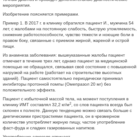
мероприятия.
Изобретение поясняется примерами.
Пример 1. В 2017 г. в клинику обратился пациент И., мужчина 54
лет, с жалобами на постоянную слабость, быструю утомляемость,
снижение работоспособности, чувство тяжести и ноющие боли в
правом боку, связанные с приемом жирной, жареной и острой
пищи.
Из анамнеза заболевания: вышеуказанные жалобы пациент
отмечает в течение трех лет, однако пациент за медицинской
помощью не обращался, связывая своё состояние с повышенной
нагрузкой на работе (работает на строительстве высотных
зданий). Пациент самостоятельно периодически принимал
ингибиторы протонной помпы (Омепразол 20 мг) без
положительного эффекта.
Пациент с избыточной массой тела, на момент поступления в
2
клинику ИМТ составлял 32,2 кг/м
, со слов пациента всегда был
склонен к полноте. Данную тенденцию можно связать больше с
диетическими пристрастиями пациента, он в чрезмерном
количестве употребляет жирную пищу, частое употребление
фаст-фуда и сладких газированных напитков.
Употребление алкоголя отрицает.