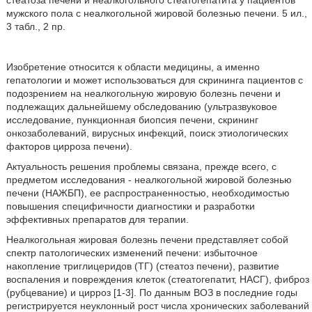
стеатоза печени и неалкогольного стеатогепатита у пациентов
мужского пола с неалкогольной жировой болезнью печени. 5 ил.,
3 табл., 2 пр.
Изобретение относится к области медицины, а именно
гепатологии и может использоваться для скрининга пациентов с
подозрением на неалкогольную жировую болезнь печени и
подлежащих дальнейшему обследованию (ультразвуковое
исследование, пункционная биопсия печени, скрининг
онкозаболеваний, вирусных инфекций, поиск этиологических
факторов цирроза печени).
Актуальность решения проблемы связана, прежде всего, с
предметом исследования - неалкогольной жировой болезнью
печени (НАЖБП), ее распространенностью, необходимостью
повышения специфичности диагностики и разработки
эффективных препаратов для терапии.
Неалкогольная жировая болезнь печени представляет собой
спектр патологических изменений печени: избыточное
накопление триглицеридов (ТГ) (стеатоз печени), развитие
воспаления и повреждения клеток (стеатогепатит, НАСГ), фиброз
(рубцевание) и цирроз [1-3]. По данным ВОЗ в последние годы
регистрируется неуклонный рост числа хронических заболеваний