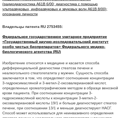
(радиодиагностика A61B 6/00; диагностика с помощью
ультразвуковых, инфразвуковых и звуковых волн A61B 8/00);
опознание личности
Владельцы патента RU 2753455:
Федеральное государственное унитарное предприятие
«Государственный научно-исследовательский институт
особо чистых биопрепаратов» Федерального медико-
биологического агентства (RU)
Изобретение относится к медицине и касается способа
дифференциальной диагностики стеатоза печени и
неалкогольного стеатогепатита у мужчин. Сущность способа
заключается в том, что определяют соотношение концентрации
3-гидроксимасляной и 3-метил-2-оксовалериановой кислот,
определенных хроматографическим методом в образце венозной
крови пациента. При соотношении концентрации 3-
гидроксимасляной кислоты к концентрации 3-метил-2-
оксовалериановой кислоты 19/1 и больше диагностируют стеатоз
печени, при соотношении 13/1 и меньше диагностируют НАСГ.
Способ может использоваться для неинвазивного определения