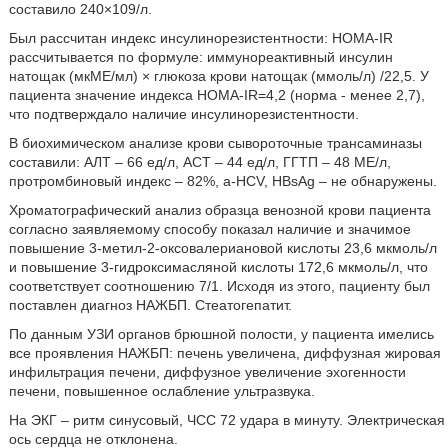
составило 240×109/л.
Был рассчитан индекс инсулинорезистентности: НОМА-IR
рассчитывается по формуле: иммунореактивный инсулин
натощак (мкМЕ/мл) × глюкоза крови натощак (ммоль/л) /22,5. У
пациента значение индекса НОМА-IR=4,2 (норма - менее 2,7),
что подтверждало наличие инсулинорезистентности.
В биохимическом анализе крови сывороточные трансаминазы
составили: АЛТ – 66 ед/л, АСТ – 44 ед/л, ГГТП – 48 МЕ/л,
протромбиновый индекс – 82%, a-HCV, HBsAg – не обнаружены.
Хроматографический анализ образца венозной крови пациента
согласно заявляемому способу показал наличие и значимое
повышение 3-метил-2-оксовалериановой кислоты 23,6 мкмоль/л
и повышение 3-гидроксимасляной кислоты 172,6 мкмоль/л, что
соответствует соотношению 7/1. Исходя из этого, пациенту был
поставлен диагноз НАЖБП. Стеатогепатит.
По данным УЗИ органов брюшной полости, у пациента имелись
все проявления НАЖБП: печень увеличена, диффузная жировая
инфильтрация печени, диффузное увеличение эхогенности
печени, повышенное ослабление ультразвука.
На ЭКГ – ритм синусовый, ЧСС 72 удара в минуту. Электрическая
ось сердца не отклонена.