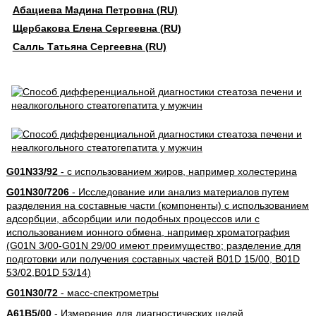
Абациева Мадина Петровна (RU)
Щербакова Елена Сергеевна (RU)
Салль Татьяна Сергеевна (RU)
G01N33/92
- с использованием жиров, например холестерина
G01N30/7206
- Исследование или анализ материалов путем
разделения на составные части (компоненты) с использованием
адсорбции, абсорбции или подобных процессов или с
использованием ионного обмена, например хроматография
(G01N 3/00-G01N 29/00 имеют преимущество; разделение для
подготовки или получения составных частей B01D 15/00, B01D
53/02,B01D 53/14)
G01N30/72
- масс-спектрометры
A61B5/00
- Измерение для диагностических целей