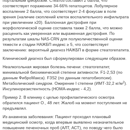
портальным фиброзом. Стеатоз составил 2 балла, что
соответствует поражению 34-66% гепатоцитов. Лобулярное
воспаление 2 балла, что соответствует 2-4 фокусам в поле
зрения (наличие скоплений клеток воспалительного инфильтрата
при увеличении х20). Баллонная дистрофия при
морфологической оценке составила также 2 балла, что можно
расценить как умеренная или выраженная дистрофия. По
результатам шкалы NAS-CRN для полуколичественной оценки
тяжести и стадии НАЖБП индекс ≥ 5, что соответствует
заключению: вероятный диагноз НАЖБП в форме стеатогепатита.
Клинический диагноз был сформулирован следующим образом.
Неалкогольная жировая болезнь печени: стеатогепатит,
минимальной биохимической степени активности. F1-2,S3 (по
данным ФиброМакса). F3S2 (по данным гепатобиопсии).
2
Метаболический синдром. Ожирение I степени (ИМТ-32,2 кг/м
).
Инсулинорезистентность (НОМА-индекс - 4,2).
Пример 2. В клинику с целью профилактического осмотра
обратился пациент О., 48 лет. Жалоб на момент поступления не
предъявлял.
Из анамнеза заболевания: Пациент проходил плановый
медицинский осмотр, когда впервые выявлено незначительное
повышение печеночных проб (АЛТ, АСТ), по поводу чего было