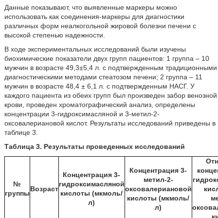
Данные показывают, что выявленные маркеры можно
использовать как соединения-маркеры для диагностики
различных форм неалкогольной жировой болезни печени с
высокой степенью надежности.
В ходе экспериментальных исследований были изучены
биохимические показатели двух групп пациентов: 1 группа – 10
мужчин в возрасте 49,3±5,4 л. с подтвержденным традиционными
диагностическими методами стеатозом печени; 2 группа – 11
мужчин в возрасте 48,4 ± 6,1 л. с подтвержденным НАСГ. У
каждого пациента из обеих групп был произведен забор венозной
крови, проведен хроматографический анализ, определены
концентрации 3-гидроксимасляной и 3-метил-2-
оксовалериановой кислот. Результаты исследований приведены в
таблице 3.
Таблица 3. Результаты проведенных исследований
От
Концентрация 3-
конце
Концентрация 3-
метил-2-
гидрок
№
гидроксимасляной
Возраст
оксовалериановой
кис
группы
кислоты (мкмоль/
кислоты (мкмоль/
м
л)
л)
оксова
к