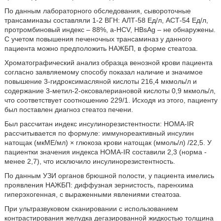
По данным лабораторного обследования, сывороточные
трансаминазы составляли 1-2 ВГН: АЛТ-58 Ед/л, АСТ-54 Ед/л,
протромбиновый индекс – 88%, a-HCV, HBsAg – не обнаружены.
С учетом повышения печеночных трансаминаз у данного
пациента можно предположить НАЖБП, в форме стеатоза.
Хроматографический анализ образца венозной крови пациента
согласно заявляемому способу показал наличие и значимое
повышение 3-гидроксимасляной кислоты 216,4 мкмоль/л и
содержание 3-метил-2-оксовалериановой кислоты 0,9 мкмоль/л,
что соответствует соотношению 229/1. Исходя из этого, пациенту
был поставлен диагноз стеатоз печени.
Был рассчитан индекс инсулинорезистентности: НОМА-IR
рассчитывается по формуле: иммунореактивный инсулин
натощак (мкМЕ/мл) × глюкоза крови натощак (ммоль/л) /22,5. У
пациентки значения индекса НОМА-IR составили 2,3 (норма -
менее 2,7), что исключило инсулинорезистентность.
По данным УЗИ органов брюшной полости, у пациента имелись
проявления НАЖБП: диффузная зернистость, паренхима
гиперэхогенная, с выраженными явлениями стеатоза.
При ультразвуковом сканировании с использованием
контрастирования желудка дегазированной жидкостью толщина