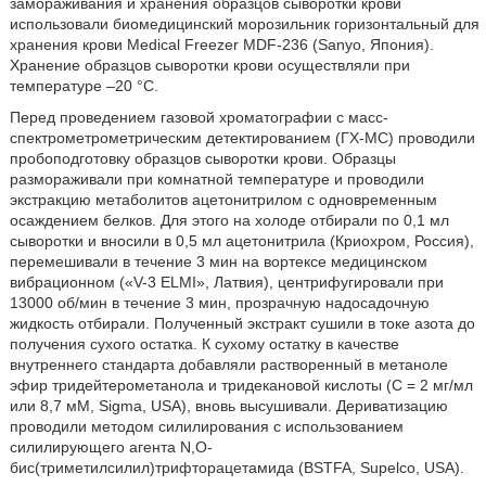
замораживания и хранения образцов сыворотки крови
использовали биомедицинский морозильник горизонтальный для
хранения крови Medical Freezer MDF-236 (Sanyo, Япония).
Хранение образцов сыворотки крови осуществляли при
температуре –20 °C.
Перед проведением газовой хроматографии с масс-
спектрометрометрическим детектированием (ГХ-МС) проводили
пробоподготовку образцов сыворотки крови. Образцы
размораживали при комнатной температуре и проводили
экстракцию метаболитов ацетонитрилом с одновременным
осаждением белков. Для этого на холоде отбирали по 0,1 мл
сыворотки и вносили в 0,5 мл ацетонитрила (Криохром, Россия),
перемешивали в течение 3 мин на вортексе медицинском
вибрационном («V-3 ELMI», Латвия), центрифугировали при
13000 об/мин в течение 3 мин, прозрачную надосадочную
жидкость отбирали. Полученный экстракт сушили в токе азота до
получения сухого остатка. К сухому остатку в качестве
внутреннего стандарта добавляли растворенный в метаноле
эфир тридейтерометанола и тридекановой кислоты (C = 2 мг/мл
или 8,7 мМ, Sigma, USA), вновь высушивали. Дериватизацию
проводили методом силилирования с использованием
силилирующего агента N,O-
бис(триметилсилил)трифторацетамида (BSTFA, Supelco, USA).