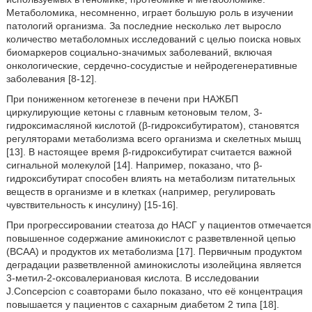
Метаболомика, несомненно, играет большую роль в изучении
патологий организма. За последние несколько лет выросло
количество метаболомных исследований с целью поиска новых
биомаркеров социально-значимых заболеваний, включая
онкологические, сердечно-сосудистые и нейродегенеративные
заболевания [8-12].
При пониженном кетогенезе в печени при НАЖБП
циркулирующие кетоны с главным кетоновым телом, 3-
гидроксимасляной кислотой (β-гидроксибутиратом), становятся
регуляторами метаболизма всего организма и скелетных мышц
[13]. В настоящее время β-гидроксибутират считается важной
сигнальной молекулой [14]. Например, показано, что β-
гидроксибутират способен влиять на метаболизм питательных
веществ в организме и в клетках (например, регулировать
чувствительность к инсулину) [15-16].
При прогрессировании стеатоза до НАСГ у пациентов отмечается
повышенное содержание аминокислот с разветвленной цепью
(BCAA) и продуктов их метаболизма [17]. Первичным продуктом
деградации разветвленной аминокислоты изолейцина является
3-метил-2-оксовалериановая кислота. В исследовании
J.Concepcion с соавторами было показано, что её концентрация
повышается у пациентов с сахарным диабетом 2 типа [18].