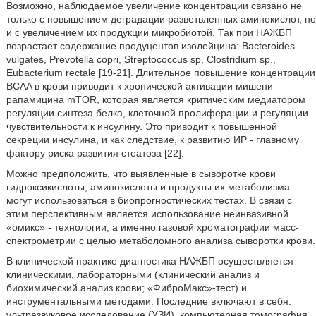
Возможно, наблюдаемое увеличение концентрации связано не
только с повышением деградации разветвленных аминокислот, но
и с увеличением их продукции микробиотой. Так при НАЖБП
возрастает содержание продуцентов изолейцина: Bacteroides
vulgates, Prevotella copri, Streptococcus sp, Clostridium sp.,
Eubacterium rectale [19-21]. Длительное повышение концентрации
BCAA в крови приводит к хронической активации мишени
рапамицина mTOR, которая является критическим медиатором
регуляции синтеза белка, клеточной пролиферации и регуляции
чувствительности к инсулину. Это приводит к повышенной
секреции инсулина, и как следствие, к развитию ИР - главному
фактору риска развития стеатоза [22].
Можно предположить, что выявленные в сыворотке крови
гидроксикислоты, аминокислоты и продукты их метаболизма
могут использоваться в биопрогностических тестах. В связи с
этим перспективным является использование неинвазивной
«омикс» - технологии, а именно газовой хроматографии масс-
спектрометрии с целью метаболомного анализа сыворотки крови.
В клинической практике диагностика НАЖБП осуществляется
клиническими, лабораторными (клинический анализ и
биохимический анализ крови; «ФиброМакс»-тест) и
инструментальными методами. Последние включают в себя:
ультразвуковое исследование (УЗИ), компьютерная томография