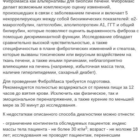
Фибромакса как альтернативы для биопсии печени. Фибромакс
делает возможным комплексную оценку изменений,
произошедших в связи с заболеванием печени и включает 5
некоррелирующих между собой биохимических показателей: α2-
макроглобулин, гаптоглобин, аполипопротеин А1, ГГТ и общий
билирубин, которые позволяют оценить выраженность фиброза с
помощью дискриминантной функции. Исследование обладает
сравнительно высокой чувствительностью, а также
специфичностью в плане фибротических изменений и стеатоза,
которые вызваны токсическим или вирусным воздействием на
ткань печени, а также иными причинами, неблагоприятно
влияющими на печень (например, избыточная масса тела,
наличие гиперлипидемии, сахарный диабет).
Для проведения ФиброМакса требуется подготовка.
Рекомендуется полностью воздержаться от приема пищи за 12
часов до взятия крови. Исключить как физическое, так и
эмоциональное перенапряжение, а также курение по меньшей
мере за 30 минут до исследования.
К недостаткам описанного способа диагностики можно отнести:
- ограничение контингента обследуемых пациентов: индекс
2
массы тела пациента - не более 30 кг/м
; возраст - не моложе 18
лет; исследования не проводят пациентам, перенесшим