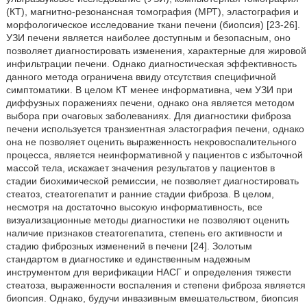
(КТ), магнитно-резонансная томография (МРТ), эластография и
морфологическое исследование ткани печени (биопсия) [23-26].
УЗИ печени является наиболее доступным и безопасным, оно
позволяет диагностировать изменения, характерные для жировой
инфильтрации печени. Однако диагностическая эффективность
данного метода ограничена ввиду отсутствия специфичной
симптоматики. В целом КТ менее информативна, чем УЗИ при
диффузных поражениях печени, однако она является методом
выбора при очаговых заболеваниях. Для диагностики фиброза
печени используется транзиентная эластография печени, однако
она не позволяет оценить выраженность некровоспалительного
процесса, является неинформативной у пациентов с избыточной
массой тела, искажает значения результатов у пациентов в
стадии биохимической ремиссии, не позволяет диагностировать
стеатоз, стеатогепатит и ранние стадии фиброза. В целом,
несмотря на достаточно высокую информативность, все
визуализационные методы диагностики не позволяют оценить
наличие признаков стеатогепатита, степень его активности и
стадию фиброзных изменений в печени [24]. Золотым
стандартом в диагностике и единственным надежным
инструментом для верификации НАСГ и определения тяжести
стеатоза, выраженности воспаления и степени фиброза является
биопсия. Однако, будучи инвазивным вмешательством, биопсия