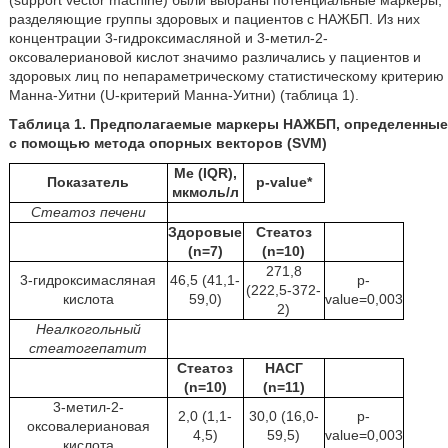
(support vector machine) были выбраны потенциальные маркеры,
разделяющие группы здоровых и пациентов с НАЖБП. Из них
концентрации 3-гидроксимасляной и 3-метил-2-
оксовалериановой кислот значимо различались у пациентов и
здоровых лиц по непараметрическому статистическому критерию
Манна-Уитни (U-критерий Манна-Уитни) (таблица 1).
Таблица 1. Предполагаемые маркеры НАЖБП, определенные
с помощью метода опорных векторов (SVM)
Me (IQR),
Показатель
p-value*
мкмоль/л
Стеатоз печени
Здоровые
Стеатоз
(n=7)
(n=10)
271,8
3-гидроксимасляная
46,5 (41,1-
p-
(222,5-372-
кислота
59,0)
value=0,003
2)
Неалкогольный
стеатогепатит
Стеатоз
НАСГ
(n=10)
(n=11)
3-метил-2-
2,0 (1,1-
30,0 (16,0-
p-
оксовалериановая
4,5)
59,5)
value=0,003
кислота