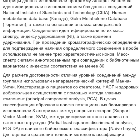
матрицы данных использовали программу AIoutput. Вещества
идентифицировали с использованием баз данных соединений
National Institute of Standards and Technology (США), Human
metabolome data base (Канада), Golm Metabolome Database
(Германия), а также на основании анализа спектральной
информации. Соединения идентифицировали по их масс-
спектру, индексу удерживания (RI), а также времени
удерживания. При проведении хроматографических определений
для подтверждения наличия определяемого соединения в пробе
использовали не менее трех характеристичных ионов. Масс-
спектр считали аннотированным при совпадении с библиотечным
вариантом с индексом соответствия не менее 80.
Для расчета достоверности отличия уровней соединений между
группами использовали непараметрический критерий Манна-
Уитни. Кластеризацию пациентов со стеатозом, НАСГ и здоровых
добровольцев осуществляли с помощью метода главных
компонент (principal component analysis, PCA). В целях
классификации образцов и поиска потенциальных биомаркеров
использовали 3 алгоритма: метод опорных векторов (Support
Vector Machine, SVM), метода дискриминантного анализа на
латентные структуры (Partial least squares discriminant analysis,
PLS-DA) и наивного байесовского классификатора
(
Naïve bayes).
Для оценки и сравнения точности методов классификации