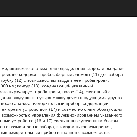
и медицинского анализа, для определения скорости оседания
стройство содержит: пробозаборный элемент (11) для забора
трубку (12) с возможностью ввода в нее пробы крови,
2000 нм; контур (13), соединяющий указанный
рого циркулирует проба крови; насос (14), связанный с
здания воздушного пузыря между двумя следующими друг за
ви после анализа; измерительный прибор, содержащий
етекторным устройством (17) и совместно с ним образующий
 с возможностью управления функционированием указанного
анные устройства (16 и 17) соединены с указанным блоком
нен с возможностью забора, в каждом цикле измерения,
занный измерительный прибор выполнен с возможностью