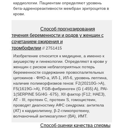
кардиологии. Пациентам определяют уровень
бета-адренореактивности мембран эритроцитов в
крови.
Способ прогнозирования
течения беременности и родов у женщин с
сочетанием ожирения и
тромбофилии
// 2751415
Изобретение относится к медицине, а именно к
акушерству и гинекологии. Определяют в крови у
женщин с риском неблагоприятных потерь
беременности содержание провоспалительных
цитокинов - ФНО-а, ИЛ-1, ИЛ-6, уровень лептина,
наличие полиморфизмов генов: F2(20210G->А),
F5(1619G->A), FGB-фибриноген (G (-455) A), PAI-
1(SERPINE 5G/4G -675), XII фактор (F12; НАЕЗ),
AT - III, протеин С, протеин S, гомоцистеин,
проводят диагностику АФС синдрома: антитела
(AT) к кардиолипину, β-2-гликопротеину,
волчаночный антикоагулянт (ВА), ИМТ.
Способ оценки качества спермы