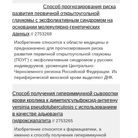
Способ прогнозирования риска
развития первичной открытоугольной
глаукомы с эксфолиативным синдромом на
основании молекулярно-генетических
данных
// 2753268
Изобретение относится к области медицины и
предназначено для прогнозирования риска
развития первичной открытоугольной глаукомы
(ПОУГ) с эксфолиативным синдромом у русских
индивидуумов, уроженцев Центрально-
Черноземного региона Российской Федерации. Из
периферической венозной крови выделяют ДНК.
Способ получения гипериммунной сыворотки
крови кролика к диметилсульфоксид-антигену
yersinia pseudotuberculosis с использованием
в качестве адьюванта
гидроксиапатита
// 2753265
Изобретение относится к фармацевтики, а
именно к способу получения гипериммунной