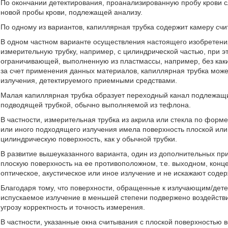
По окончании детектирования, проанализированную пробу крови сл
новой пробы крови, подлежащей анализу.
По одному из вариантов, капиллярная трубка содержит камеру сч
В одном частном варианте осуществления настоящего изобретени
измерительную трубку, например, с цилиндрической частью, при 
ограничивающей, выполненную из пластмассы, например, без каких-
за счет применения данных материалов, капиллярная трубка може
излучения, детектируемого приемными средствами.
Малая капиллярная трубка образует переходный канал подлежащих
подводящей трубкой, обычно выполняемой из тефлона.
В частности, измерительная трубка из акрила или стекла по форме
или иного подходящего излучения имела поверхность плоской ил
цилиндрическую поверхность, как у обычной трубки.
В развитие вышеуказанного варианта, один из дополнительных приз
плоскую поверхность на ее противоположном, т.е. выходном, конц
оптическое, акустическое или иное излучение и не искажают сод
Благодаря тому, что поверхности, обращенные к излучающим/дете
испускаемое излучение в меньшей степени подвержено воздейств
угрозу корректность и точность измерения.
В частности, указанные окна считывания с плоской поверхностью