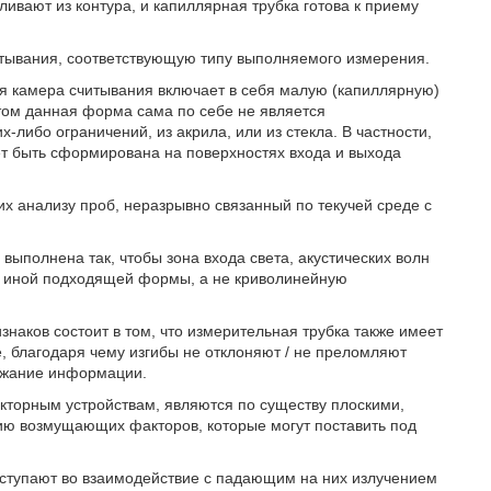
ивают из контура, и капиллярная трубка готова к приему
итывания, соответствующую типу выполняемого измерения.
я камера считывания включает в себя малую (капиллярную)
этом данная форма сама по себе не является
либо ограничений, из акрила, или из стекла. В частности,
т быть сформирована на поверхностях входа и выхода
 анализу проб, неразрывно связанный по текучей среде с
 выполнена так, чтобы зона входа света, акустических волн
и иной подходящей формы, а не криволинейную
наков состоит в том, что измерительная трубка также имеет
е, благодаря чему изгибы не отклоняют / не преломляют
ержание информации.
кторным устройствам, являются по существу плоскими,
ию возмущающих факторов, которые могут поставить под
 вступают во взаимодействие с падающим на них излучением