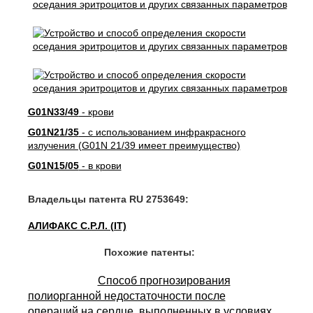
G01N33/49
- крови
G01N21/35
- с использованием инфракрасного
излучения (G01N 21/39 имеет преимущество)
G01N15/05
- в крови
Владельцы патента RU 2753649:
АЛИФАКС С.Р.Л. (IT)
Похожие патенты:
Способ прогнозирования
полиорганной недостаточности после
операций на сердце, выполненных в условиях