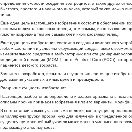
определения скорости оседания эритроцитов, а также других отн
быстрого, простого и надежного анализа, который также можно вы
типов.
Еще одна цель настоящего изобретения состоит в обеспечении воз
системы подсчета кровяных телец и, тем самым, использования пр
гомогенизирована тем же самым счетчиком кровяных телец.
Еще одна цель изобретения состоит в создании компактного устрой
любом состоянии и условиях окружающей среды, также с возможно
измерительного средства в амбулаторных или стационарных услов
медицинской помощи» (МОМП, англ. Points of Саге (РОС)), которое
пациентов детского возраста.
Заявитель разработал, испытал и осуществил настоящее изобрете
достижения указанных и иных целей и преимуществ.
Раскрытие сущности изобретения
Настоящее изобретение определено и охарактеризовано в независ
описаны прочие признаки изобретения или его варианты, модифи
В соответствии с вышеуказанными целями, конструкция предложе
капиллярную трубку, прозрачную для излучений в определенной 
существу прямолинейный участок максимально уменьшенных размер
подлежащую анализу кровь.