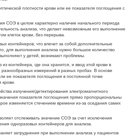
птической плотности крови или ее показателя поглощения с
ия СОЭ в целом характерно наличие начального периода
ельность анализа, что делает невозможным его выполнение
ом клеток крови, без перерыва.
ых контейнеров, что влечет за собой дополнительные
того, для выполнения анализа нужно большое количество
з выполняют у детей, возникают проблемы.
из контейнера, где она хранится, и ввод этой крови в
разнообразных измерений в разных пробах. В основе
ли ее показателя поглощения в постоянной точке
 крови.
ойства излучения/детектирования электромагнитного
 значения показателя поглощения прямо пропорциональны
торое изменяется стечением времени из-за оседания самих
воляет отслеживать значение СОЭ за счет исключения
ения одноразовых контейнеров для анализа.
траняет затруднения при выполнении анализа у пациентов