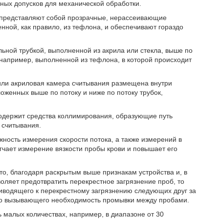
ных допусков для механической обработки.
 представляют собой прозрачные, нерассеивающие
енной, как правило, из тефлона, и обеспечивают гораздо
ьной трубкой, выполненной из акрила или стекла, выше по
, например, выполненной из тефлона, в которой происходит
 или акриловая камера считывания размещена внутри
женных выше по потоку и ниже по потоку трубок,
одержит средства коллимирования, образующие путь
у считывания.
ость измерения скорости потока, а также измерений в
егчает измерение вязкости пробы крови и повышает его
то, благодаря раскрытым выше признакам устройства и, в
оляет предотвратить перекрестное загрязнение проб, то
риводящего к перекрестному загрязнению следующих друг за
бо вызывающего необходимость промывки между пробами.
 малых количествах, например, в диапазоне от 30