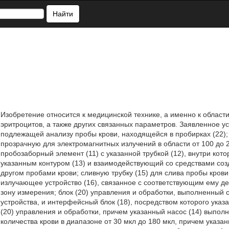
Найти
Изобретение относится к медицинской технике, а именно к област
эритроцитов, а также других связанных параметров. Заявленное у
подлежащей анализу пробы крови, находящейся в пробирках (22); 
прозрачную для электромагнитных излучений в области от 100 до 
пробозаборный элемент (11) с указанной трубкой (12), внутри кото
указанным контуром (13) и взаимодействующий со средствами со
другом пробами крови; сливную трубку (15) для слива пробы кро
излучающее устройство (16), связанное с соответствующим ему д
зону измерения; блок (20) управления и обработки, выполненный
устройства, и интерфейсный блок (18), посредством которого указ
(20) управления и обработки, причем указанный насос (14) выпол
количества крови в диапазоне от 30 мкл до 180 мкл, причем ука