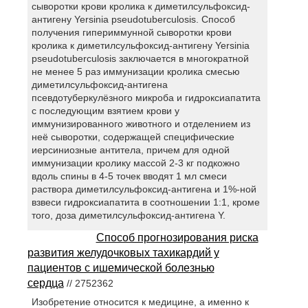
сыворотки крови кролика к диметилсульфоксид-
антигену Yersinia pseudotuberculosis. Способ
получения гипериммунной сыворотки крови
кролика к диметилсульфоксид-антигену Yersinia
pseudotuberculosis заключается в многократной
не менее 5 раз иммунизации кролика смесью
диметилсульфоксид-антигена
псевдотуберкулёзного микроба и гидроксиапатита
с последующим взятием крови у
иммунизированного животного и отделением из
неё сыворотки, содержащей специфические
иерсиниозные антитела, причем для одной
иммунизации кролику массой 2-3 кг подкожно
вдоль спины в 4-5 точек вводят 1 мл смеси
раствора диметилсульфоксид-антигена и 1%-ной
взвеси гидроксиапатита в соотношении 1:1, кроме
того, доза диметилсульфоксид-антигена Y.
Способ прогнозирования риска
развития желудочковых тахикардий у
пациентов с ишемической болезнью
сердца
// 2752362
Изобретение относится к медицине, а именно к