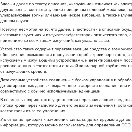
Здесь и далее по тексту описания, «излучение» означает как элект
другие волны, соответствующие принципам волновой механики, на
ультразвуковые волны или механические вибрации, а также излуче
данном случае.
Поэтому, несмотря на то, что далее, в частности - в описании ос
световых излучениях и излучателях/детекторах оптического типа,
применимо ко всем типам излучений, как указано выше.
Устройство также содержит перекачивающие средства с возможно
обеспечения возможности пропускания пробы крови через него, с 
испускаемым излучающими устройствами, и детектированием поср
расположенных в соответствии с точкой капиллярной трубки, соо
от излучающих средств.
Детекторные устройства соединены с блоком управления и обраб
детектированных данных, выраженных в скорости оседания, или и
совместимую с обычно используемыми единицами.
В возможных вариантах осуществления перекачивающие средства 
потока крови через капилляр для его резкого замедления («остано
клеток крови из-за ее уплотнения.
Уплотнение приводит к изменению сигнала, детектируемого дете
информации, которую можно использовать для определения СОЭ.