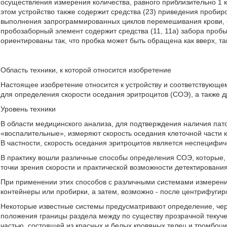
осуществления измерения количества, равного приблизительно 1 к
этом устройство также содержит средства (23) приведения пробир
выполнения запрограммированных циклов перемешивания крови, с
пробозаборный элемент содержит средства (11, 11а) забора пробы 
ориентированы так, что пробка может быть обращена как вверх, так и
Область техники, к которой относится изобретение
Настоящее изобретение относится к устройству и соответствующе
для определения скорости оседания эритроцитов (СОЭ), а также д
Уровень техники
В области медицинского анализа, для подтверждения наличия пато
«воспалительные», измеряют скорость оседания клеточной части кр
В частности, скорость оседания эритроцитов является неспецифи
В практику вошли различные способы определения СОЭ, которые, 
точки зрения скорости и практической возможности детектирования
При применении этих способов с различными системами измерения
контейнеры или пробирки, а затем, возможно - после центрифуги
Некоторые известные системы предусматривают определение, че
положения границы раздела между по существу прозрачной текуче
частью, состоящей из красных и белых кровяных телец и тромбоци