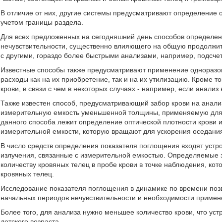
В отличие от них, другие системы предусматривают определение о
учетом границы раздела.
Для всех предложенных на сегодняшний день способов определен
нечувствительности, существенно влияющего на общую продолжит
с другими, гораздо более быстрыми анализами, например, подсчет
Известные способы также предусматривают применение одноразов
расходы как на их приобретение, так и на их утилизацию. Кроме 
крови, в связи с чем в некоторых случаях - например, если анали
Также известен способ, предусматривающий забор крови на анализ 
измерительную емкость уменьшенной толщины, применяемую для 
данного способа лежит определение оптической плотности крови и
измерительной емкости, которую вращают для ускорения оседания
В число средств определения показателя поглощения входят устр
излучения, связанные с измерительной емкостью. Определяемые
количеству кровяных телец в пробе крови в точке наблюдения, ко
кровяных телец.
Исследование показателя поглощения в динамике по времени поз
начальных периодов нечувствительности и необходимости примен
Более того, для анализа нужно меньшее количество крови, что ус
детского возраста.