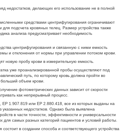
яд недостатков, делающих его использование не в полной
очисленными средствами центрифугирования ограничивают
для подсчета кровяных телец. Размер устройства также
тодика анализа предусматривает необходимость
едства центрифугирования и связанную с ними емкость
лемы и отклонения от нормы при управлении потоком крови.
дят новую пробу крови в измерительную емкость.
статка уже проанализированной пробы осуществляют под
авлический путь, по которому кровь должна пройти во
н больший объем крови.
получение фотометрических данных зависит от скорости
атривать как непрерывный процесс.
, ЕР 1.907.819 или ЕР 2.880.418, все из которых выданы на
з указанных недостатков. Однако была выявлена
ойств в части точности, эффективности и универсальности
 для самых разных категорий пациентов и условий работы.
 состоит в создании способа и соответствующего устройства