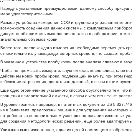
Наряду с указанными преимуществами, данному способу присущ р
мере удовлетворительным.
Размер устройства измерения СОЭ и трудности управления мног
возможность соединения данной системы с комплексным прибором 
диктует необходимость выполнения анализа в лаборатории, а ме
значительных объемов крови.
Более того, после каждого измерения необходимо перемещать ср
относительно излучающих/детекторных средств, что создает проб
В указанном устройстве пробу крови после анализа сливают и вво
Чтобы не промывать измерительную емкость после слива, слив о
действием новой пробы крови, подлежащей анализу, при этом гидр
избежание загрязнения, достаточно длинный; в связи с этим нуже
Еще одно ограничение указанного способа обусловлено тем, что 
вращения измерительной емкости, в связи с чем его нельзя рассм
В уровне техники, например, в патентных документах US 5,827,746
имя Заявителя, предложены решения для устранения некоторых и
потребность в дополнительном усовершенствовании известных устр
для создания методологических решений, еще более адаптируемых
Учитывая вышеизложенное, одна из целей настоящего изобретения