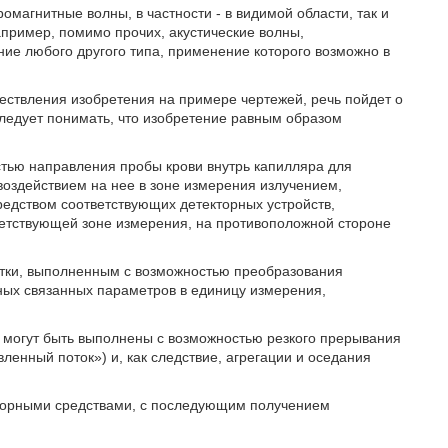
ромагнитные волны, в частности - в видимой области, так и
пример, помимо прочих, акустические волны,
ние любого другого типа, применение которого возможно в
уществления изобретения на примере чертежей, речь пойдет о
 следует понимать, что изобретение равным образом
стью направления пробы крови внутрь капилляра для
воздействием на нее в зоне измерения излучением,
едством соответствующих детекторных устройств,
тветствующей зоне измерения, на противоположной стороне
отки, выполненным с возможностью преобразования
ных связанных параметров в единицу измерения,
могут быть выполнены с возможностью резкого прерывания
вленный поток») и, как следствие, агрегации и оседания
кторными средствами, с последующим получением