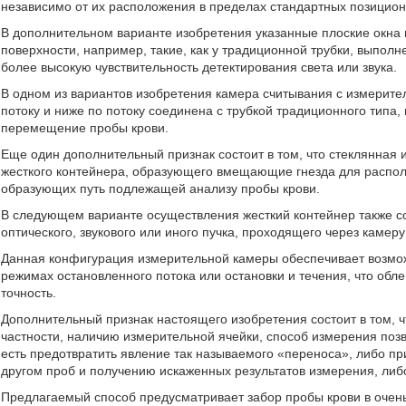
независимо от их расположения в пределах стандартных позицион
В дополнительном варианте изобретения указанные плоские окна
поверхности, например, такие, как у традиционной трубки, выполн
более высокую чувствительность детектирования света или звука.
В одном из вариантов изобретения камера считывания с измерител
потоку и ниже по потоку соединена с трубкой традиционного типа
перемещение пробы крови.
Еще один дополнительный признак состоит в том, что стеклянная
жесткого контейнера, образующего вмещающие гнезда для располо
образующих путь подлежащей анализу пробы крови.
В следующем варианте осуществления жесткий контейнер также с
оптического, звукового или иного пучка, проходящего через камер
Данная конфигурация измерительной камеры обеспечивает возможн
режимах остановленного потока или остановки и течения, что обл
точность.
Дополнительный признак настоящего изобретения состоит в том, ч
частности, наличию измерительной ячейки, способ измерения позв
есть предотвратить явление так называемого «переноса», либо п
другом проб и получению искаженных результатов измерения, ли
Предлагаемый способ предусматривает забор пробы крови в очень