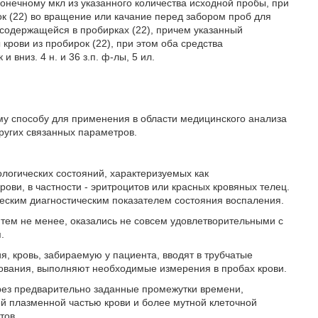
онечному мкл из указанного количества исходной пробы, при
ок (22) во вращение или качание перед забором проб для
одержащейся в пробирках (22), причем указанный
крови из пробирок (22), при этом оба средства
 вниз. 4 н. и 36 з.п. ф-лы, 5 ил.
му способу для применения в области медицинского анализа
ругих связанных параметров.
логических состояний, характеризуемых как
ови, в частности - эритроцитов или красных кровяных телец.
ческим диагностическим показателем состояния воспаления.
тем не менее, оказались не совсем удовлетворительными с
.
, кровь, забираемую у пациента, вводят в трубчатые
рования, выполняют необходимые измерения в пробах крови.
рез предварительно заданные промежутки времени,
й плазменной частью крови и более мутной клеточной
тов.