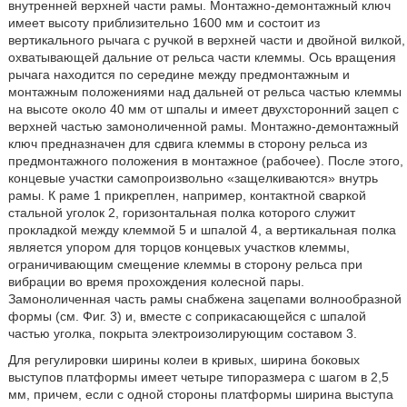
внутренней верхней части рамы. Монтажно-демонтажный ключ
имеет высоту приблизительно 1600 мм и состоит из
вертикального рычага с ручкой в верхней части и двойной вилкой,
охватывающей дальние от рельса части клеммы. Ось вращения
рычага находится по середине между предмонтажным и
монтажным положениями над дальней от рельса частью клеммы
на высоте около 40 мм от шпалы и имеет двухсторонний зацеп с
верхней частью замоноличенной рамы. Монтажно-демонтажный
ключ предназначен для сдвига клеммы в сторону рельса из
предмонтажного положения в монтажное (рабочее). После этого,
концевые участки самопроизвольно «защелкиваются» внутрь
рамы. К раме 1 прикреплен, например, контактной сваркой
стальной уголок 2, горизонтальная полка которого служит
прокладкой между клеммой 5 и шпалой 4, а вертикальная полка
является упором для торцов концевых участков клеммы,
ограничивающим смещение клеммы в сторону рельса при
вибрации во время прохождения колесной пары.
Замоноличенная часть рамы снабжена зацепами волнообразной
формы (см. Фиг. 3) и, вместе с соприкасающейся с шпалой
частью уголка, покрыта электроизолирующим составом 3.
Для регулировки ширины колеи в кривых, ширина боковых
выступов платформы имеет четыре типоразмера с шагом в 2,5
мм, причем, если с одной стороны платформы ширина выступа