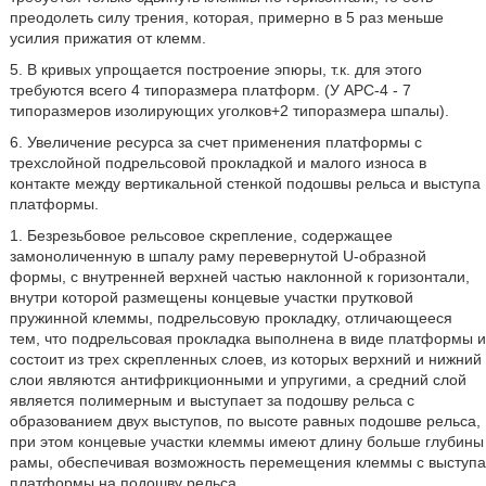
преодолеть силу трения, которая, примерно в 5 раз меньше
усилия прижатия от клемм.
5. В кривых упрощается построение эпюры, т.к. для этого
требуются всего 4 типоразмера платформ. (У АРС-4 - 7
типоразмеров изолирующих уголков+2 типоразмера шпалы).
6. Увеличение ресурса за счет применения платформы с
трехслойной подрельсовой прокладкой и малого износа в
контакте между вертикальной стенкой подошвы рельса и выступа
платформы.
1. Безрезьбовое рельсовое скрепление, содержащее
замоноличенную в шпалу раму перевернутой U-образной
формы, с внутренней верхней частью наклонной к горизонтали,
внутри которой размещены концевые участки прутковой
пружинной клеммы, подрельсовую прокладку, отличающееся
тем, что подрельсовая прокладка выполнена в виде платформы и
состоит из трех скрепленных слоев, из которых верхний и нижний
слои являются антифрикционными и упругими, а средний слой
является полимерным и выступает за подошву рельса с
образованием двух выступов, по высоте равных подошве рельса,
при этом концевые участки клеммы имеют длину больше глубины
рамы, обеспечивая возможность перемещения клеммы с выступа
платформы на подошву рельса.