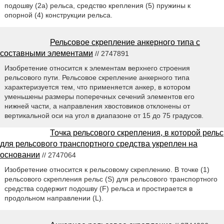
подошву (2а) рельса, средство крепления (5) пружины к
опорной (4) конструкции рельса.
Рельсовое скрепление анкерного типа с
составными элементами
// 2747891
Изобретение относится к элементам верхнего строения
рельсового пути. Рельсовое скрепление анкерного типа
характеризуется тем, что применяется анкер, в котором
уменьшены размеры поперечных сечений элементов его
нижней части, а направления хвостовиков отклонены от
вертикальной оси на угол в диапазоне от 15 до 75 градусов.
Точка рельсового скрепления, в которой рельс
для рельсового транспортного средства укреплен на
основании
// 2747064
Изобретение относится к рельсовому скреплению. В точке (1)
рельсового скрепления рельс (S) для рельсового транспортного
средства содержит подошву (F) рельса и простирается в
продольном направлении (L).