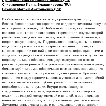
Пустарнак Георгий Константинович (RU)
Спиридонова Ирина Владимировна (RU)
Бахарев Максим Анатольевич (RU)
Изобретение относится к железнодорожному транспорту.
Безрезьбовое рельсовое скрепление содержит замоноличенную в
шпалу раму перевернутой U-образной формы, внутренняя
верхняя часть которой наклонена к горизонтали, внутри которой
размещены концевые участки прутковой пружинной клеммы, и
подрельсовую прокладку. Подрельсовая прокладка выполнена в
виде платформы и состоит из трех скрепленных слоев, из
которых верхний и нижний слои являются антифрикционными и
упругими, а средний слой является полимерным и выступает за
подошву рельса с образованием двух выступов, по высоте
равных подошве рельса. Концевые участки клеммы имеют длину
больше глубины рамы, обеспечивая возможность перемещения
клеммы с выступа платформы на подошву рельса. При этом
расстояние между торцами концевых участков и прямолинейной
частью клеммы меньше глубины рамы, что обеспечивает
неразборность конструкции. Внутри рамы находится
соединенный с нею уголок, горизонтальная полка которого
служит прокладкой между клеммой и шпалой, а вертикальная
полка является упором для торцов концевых участков клеммы.
Замоноличенные части рамы и соприкасающиеся со шпалой