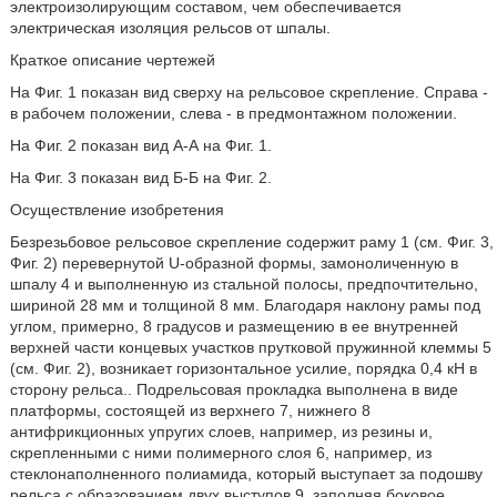
электроизолирующим составом, чем обеспечивается
электрическая изоляция рельсов от шпалы.
Краткое описание чертежей
На Фиг. 1 показан вид сверху на рельсовое скрепление. Справа -
в рабочем положении, слева - в предмонтажном положении.
На Фиг. 2 показан вид А-А на Фиг. 1.
На Фиг. 3 показан вид Б-Б на Фиг. 2.
Осуществление изобретения
Безрезьбовое рельсовое скрепление содержит раму 1 (см. Фиг. 3,
Фиг. 2) перевернутой U-образной формы, замоноличенную в
шпалу 4 и выполненную из стальной полосы, предпочтительно,
шириной 28 мм и толщиной 8 мм. Благодаря наклону рамы под
углом, примерно, 8 градусов и размещению в ее внутренней
верхней части концевых участков прутковой пружинной клеммы 5
(см. Фиг. 2), возникает горизонтальное усилие, порядка 0,4 кН в
сторону рельса.. Подрельсовая прокладка выполнена в виде
платформы, состоящей из верхнего 7, нижнего 8
антифрикционных упругих слоев, например, из резины и,
скрепленными с ними полимерного слоя 6, например, из
стеклонаполненного полиамида, который выступает за подошву
рельса с образованием двух выступов 9, заполняя боковое