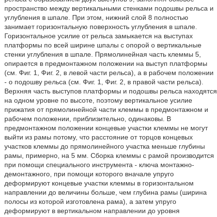
пространство между вертикальными стенками подошвы рельса и
углубления в шпале. При этом, нижний слой 8 полностью
занимает горизонтальную поверхность углубления в шпале.
Горизонтальное усилие от рельса замыкается на выступах
платформы по всей ширине шпалы с опорой о вертикальные
стенки углубления в шпале. Прямолинейная часть клеммы 5,
опирается в предмонтажном положении на выступ платформы
(см. Фиг. 1, Фиг. 2, в левой части рельса), а в рабочем положении
- о подошву рельса (см. Фиг. 1, Фиг. 2, в правой части рельса).
Верхняя часть выступов платформы и подошвы рельса находятся
на одном уровне по высоте, поэтому вертикальное усилие
прижатия от прямолинейной части клеммы в предмонтажном и
рабочем положении, приблизительно, одинаковы. В
предмонтажном положении концевые участки клеммы не могут
выйти из рамы потому, что расстояние от торцов концевых
участков клеммы до прямолинейного участка меньше глубины
рамы, примерно, на 5 мм. Сборка клеммы с рамой производится
при помощи специального инструмента - ключа монтажно-
демонтажного, при помощи которого вначале упруго
деформируют концевые участки клеммы в горизонтальном
направлении до величины больше, чем глубина рамы (ширина
полосы из которой изготовлена рама), а затем упруго
деформируют в вертикальном направлении до уровня