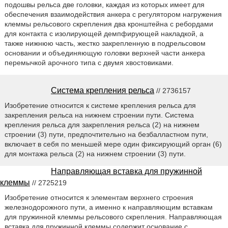
подошвы рельса две головки, каждая из которых имеет для
обеспечения взаимодействия анкера с регулятором нагружения
клеммы рельсового скрепления два кронштейна с ребордами
для контакта с изолирующей демпфирующей накладкой, а
также нижнюю часть, жестко закрепленную в подрельсовом
основании и объединяющую головки верхней части анкера
перемычкой арочного типа с двумя хвостовиками.
Система крепления рельса
// 2736157
Изобретение относится к системе крепления рельса для
закрепления рельса на нижнем строении пути. Система
крепления рельса для закрепления рельса (2) на нижнем
строении (3) пути, предпочтительно на безбалластном пути,
включает в себя по меньшей мере один фиксирующий орган (6)
для монтажа рельса (2) на нижнем строении (3) пути.
Направляющая вставка для пружинной
клеммы
// 2725219
Изобретение относится к элементам верхнего строения
железнодорожного пути, а именно к направляющим вставкам
для пружинной клеммы рельсового скрепления. Направляющая
вставка для пружинной клеммы содержит основание с