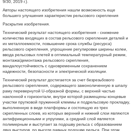
9/30, 2019 г.).
Авторы настоящего изобретения нашли возможность еще
большего улучшения характеристик рельсового скрепления
Раскрытие изобретения.
Технический результат настоящего изобретения - снижение
количества входящих в состав рельсового скрепления деталей и
их металлоемкости, повышение срока службы (ресурса)
рельсового скрепления, упрощение регулировки ширины колеи,
ввода рельсовых плетей в оптимальный температурный режим,
монтажа/демонтажа рельсового скрепления,
вандалоустойчивость с одновременным сохранением
надежности, безопасности и электрической изоляции.
Технический результат достигается за счет безрезьбового
рельсового скрепления, содержащего замоноличенную в шпалу
раму перевернутой U-образной формы, с верхней частью
наклонной к горизонтали, внутри которой размещены концевые
участки прутковой пружинной клеммы и подрельсовую прокладку,
выполненную в виде платформы и состоящую из трех
скрепленных слоев, из которых верхний и нижний слои являются
антифрикционными и упругими, а средний слой является
полимерным и выступает за подошву рельса с образованием
двух выступов, по высоте равных подошве рельса. При этом,