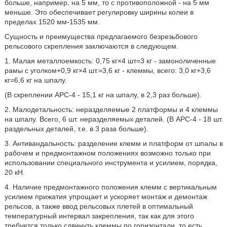
больше, например, на 5 мм, то с противоположной - на 5 мм
меньше. Это обеспечивает регулировку ширины колеи в
пределах 1520 мм-1535 мм.
Сущность и преимущества предлагаемого безрезьбового
рельсового скрепления заключаются в следующем.
1. Малая металлоемкость: 0,75 кг×4 шт=3 кг - замоноличенные
рамы с уголком+0,9 кг×4 шт.=3,6 кг - клеммы, всего: 3,0 кг+3,6
кг=6,6 кг на шпалу.
(В скреплении АРС-4 - 15,1 кг на шпалу, в 2,3 раз больше).
2. Малодетальность: неразделяемые 2 платформы и 4 клеммы
на шпалу. Всего, 6 шт. неразделяемых деталей. (В АРС-4 - 18 шт.
раздельных деталей, т.е. в 3 раза больше).
3. Антивандальность: разделение клемм и платформ от шпалы в
рабочем и предмонтажном положениях возможно только при
использовании специального инструмента и усилием, порядка,
20 кН.
4. Наличие предмонтажного положения клемм с вертикальным
усилием прижатия упрощает и ускоряет монтаж и демонтаж
рельсов, а также ввод рельсовых плетей в оптимальный
температурный интервал закрепления, так как для этого
требуется только сдвинуть клеммы по горизонтали, то есть