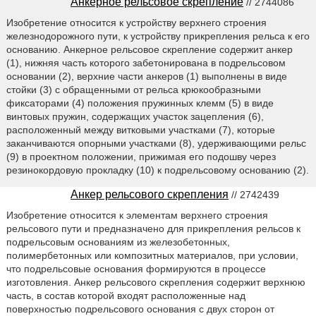
Анкерное рельсовое скрепление
// 2744086
Изобретение относится к устройству верхнего строения
железнодорожного пути, к устройству прикрепления рельса к его
основанию. Анкерное рельсовое скрепление содержит анкер
(1), нижняя часть которого забетонирована в подрельсовом
основании (2), верхние части анкеров (1) выполнены в виде
стойки (3) с обращенными от рельса крюкообразными
фиксаторами (4) положения пружинных клемм (5) в виде
винтовых пружин, содержащих участок зацепления (6),
расположенный между витковыми участками (7), которые
заканчиваются опорными участками (8), удерживающими рельс
(9) в проектном положении, прижимая его подошву через
резинокордовую прокладку (10) к подрельсовому основанию (2).
Анкер рельсового скрепления
// 2742439
Изобретение относится к элементам верхнего строения
рельсового пути и предназначено для прикрепления рельсов к
подрельсовым основаниям из железобетонных,
полимербетонных или композитных материалов, при условии,
что подрельсовые основания формируются в процессе
изготовления. Анкер рельсового скрепления содержит верхнюю
часть, в состав которой входят расположенные над
поверхностью подрельсового основания с двух сторон от