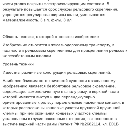
части уголка покрыты электроизолирующим составом. В
результате повышается срок службы рельсового скрепления,
упрощается регулировка ширины колеи, уменьшается
материалоемкость. 3 з.п. ф-лы, 3 ил.
Область техники, к которой относится изобретение
Изобретение относится к железнодорожному транспорту, в
частности к рельсовым скреплениям для прикрепления рельсов к
железобетонным шпалам.
Уровень техники
Известны различные конструкции рельсовых скреплений.
Наиболее близким по технической сущности к заявленному
изобретению является безболтовое рельсовое скрепление,
содержащее замоноличенную в шпалу раму, в верхней части
которой имеются выступ и две перпендикулярно
ориентированные к рельсу параллельные наклонные канавки, в
которых расположены концевые участки прутковой пружинной
клеммы, причем окончания концевых участков клеммы
установлены в глухие наклонные отверстия, выполненные в
выступе верхней части рамы (патент РФ №2682114, кл. Е01В