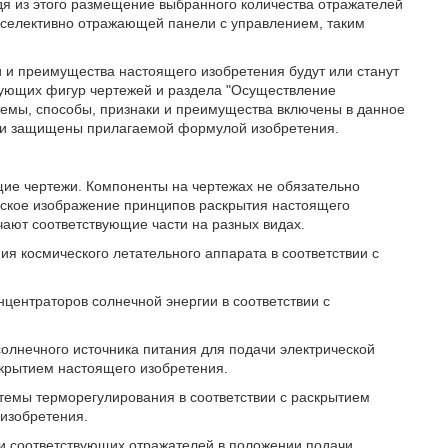
дя из этого размещение выбранного количества отражателей
 селективно отражающей панели с управлением, таким
ки и преимущества настоящего изобретения будут или станут
дующих фигур чертежей и раздела "Осуществление
стемы, способы, признаки и преимущества включены в данное
я и защищены прилагаемой формулой изобретения.
щие чертежи. Компоненты на чертежах не обязательно
еское изображение принципов раскрытия настоящего
ают соответствующие части на разных видах.
ия космического летательного аппарата в соответствии с
нцентраторов солнечной энергии в соответствии с
солнечного источника питания для подачи электрической
скрытием настоящего изобретения.
стемы терморегулирования в соответствии с раскрытием
 изобретения.
 и соответствующих отражателей в положении подачи