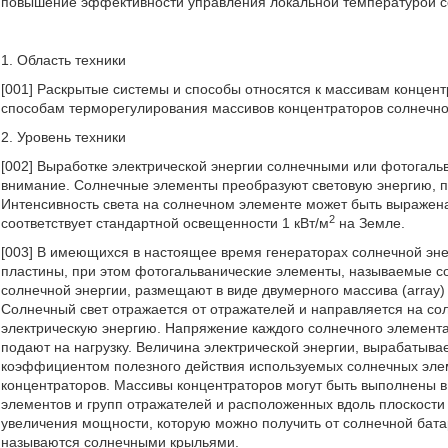
повышение эффективности управления локальной температурой сел
1. Область техники
[001] Раскрытые системы и способы относятся к массивам концентр
способам терморегулирования массивов концентраторов солнечно
2. Уровень техники
[002] Выработке электрической энергии солнечными или фотогал
внимание. Солнечные элементы преобразуют световую энергию, п
Интенсивность света на солнечном элементе может быть выражена 
2
соответствует стандартной освещенности 1 кВт/м
на Земле.
[003] В имеющихся в настоящее время генераторах солнечной эне
пластины, при этом фотогальванические элементы, называемые с
солнечной энергии, размещают в виде двумерного массива (array)
Солнечный свет отражается от отражателей и направляется на со
электрическую энергию. Напряжение каждого солнечного элемент
подают на нагрузку. Величина электрической энергии, вырабатыв
коэффициентом полезного действия используемых солнечных элем
концентраторов. Массивы концентраторов могут быть выполнены 
элементов и групп отражателей и расположенных вдоль плоскости
увеличения мощности, которую можно получить от солнечной бат
называются солнечными крыльями.