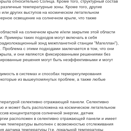
крыла относительно Солнца. Кроме того, структурный состав
 различные температурные зоны. Кроме того, другие
н или других выступов на космическом летательном
змерное освещение на солнечном крыле, что также
бластей на солнечном крыле и/или закрытие этой области
 Примеры таких подходов могут включать в себя
радиолокационный зонд межпланетной станции "Магеллан"),
. Проблема с этими подходами заключается в том, что они
 крыла, и они являются фиксированными решениями без
ксированные решения могут быть неэффективными и могут
одимость в системах и способах терморегулирования
екоторые из вышеупомянутых проблем, а также любые
мпературой селективно отражающей панели. Селективно
ью и может быть расположена на космическом летательном
ссив концентраторов солнечной энергии, датчик
ергии расположен в селективно отражающей панели и имеет
тчик температуры выполнен с возможностью отслеживания
я датчика температуры (т.е. локальной температуры