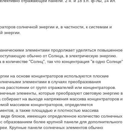
ективно отражающей панели. 2 н. и 18 з.п. ф-лы, 14 ил.
аторов солнечной энергии и, в частности, к системам и
й энергии.
ьваническими элементами продолжает уделяться повышенное
оступающую обычно от Солнца, в электрическую энергию.
в количестве "Солнц", так что концентрация "в одно Солнце"
ргии на основе концентраторов используются плоские
олнечными элементами в случаях преобразования
 на расстоянии от групп отражателей или концентраторов.
лнечные элементы, которые преобразуют световую энергию в
а собирают на выходе напряжения массива концентраторов и
аемой массивом концентраторов, определяется
ентов, а также площадью и плотностью массива
в виде блоков, имеющих определенное количество солнечных
 с образованием более крупной панели для дополнительного
ареи. Крупные панели солнечных элементов обычно