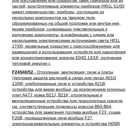
для изготовления или обработки таких приборов или их
частей; конструктивные элементы приборов (H01L 51/00
имеет преимущество; приборы, состоящие из
нескольких компонентов на твердом теле,
сформированных на общей подложке или внутри нее,
кроме приборов, содержащих чувствительные к
излучению компоненты, в комбинации с одним или
несколькими электрическими источниками света H01L
27/00; кровельные покрытия с приспособлениями для
размещения и использования устройств для накопления
или концентрирования энергии E04D 13/18; получение
тепловой энергии с
F24S40/52
- Отопление; вентиляция; печи и плиты
(тепловая защита растений в садах или лесах A01G
13/06; хлебопекарные печи и устройства A21B;
устройства для варки вообще, за исключением кухонных
плит A47J; ковка B21J, B21K; отопительные и
вентиляционные устройства для транспортных средств,
см. соответствующие подклассы классов B60-B64;
устройства для зажигания топлива вообще F23; сушка
F26B; промышленные печи вообще F27;
электронагревательные элементы и устройства H05B)