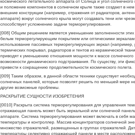
космического летательного аппарата от Солнца и угол солнечного 
и положение компонентов в солнечном крыле также создают в нем
внешние конструкции (например, отражения от радиаторов, антен
аппарате) вокруг солнечного крыла могут создавать тени или чре
способствует усложнению задачи терморегулирования.
[008] Общим решением является уменьшение заполненности этих о
белым терморегулирующим покрытием или оптическими зеркалами.
использование пассивных терморегулирующих зеркал (например, 
термических покрывал, радиаторов и тентов из керамической ткани
приводят к уменьшению отношения мощности к массе солнечного
возможности динамического подстраивания. По существу, эти фи
привести к сокращению продолжительности космического полета.
[009] Таким образом, в данной области техники существует необх
солнечных панелей, которые позволят решить по меньшей мере н
другие возможные проблемы.
РАСКРЫТИЕ СУЩНОСТИ ИЗОБРЕТЕНИЯ
[0010] Раскрыта система терморегулирования для управления те
отражающая панель может быть зеркальной или солнечной панел
аппарате. Система терморегулирования может включать в себя ма
температуры и контроллер. Массив концентраторов солнечной эн
множество отражателей, размещенных в группах отражателей. Да
температуры селективно отражающей панели в месте расположени