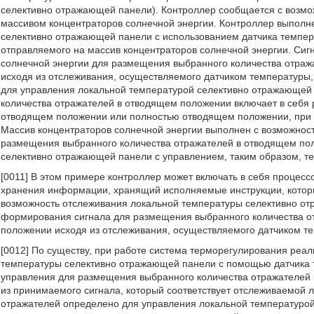
селективно отражающей панели). Контроллер сообщается с возмо
массивом концентраторов солнечной энергии. Контроллер выполн
селективно отражающей панели с использованием датчика темпер
отправляемого на массив концентраторов солнечной энергии. Сиг
солнечной энергии для размещения выбранного количества отраж
исходя из отслеживания, осуществляемого датчиком температуры
для управления локальной температурой селективно отражающей
количества отражателей в отводящем положении включает в себя
отводящем положении или полностью отводящем положении, при 
Массив концентраторов солнечной энергии выполнен с возможност
размещения выбранного количества отражателей в отводящем по
селективно отражающей панели с управлением, таким образом, т
[0011] В этом примере контроллер может включать в себя процес
хранения информации, хранящий исполняемые инструкции, котор
возможность отслеживания локальной температуры селективно о
формирования сигнала для размещения выбранного количества о
положении исходя из отслеживания, осуществляемого датчиком т
[0012] По существу, при работе система терморегулирования реал
температуры селективно отражающей панели с помощью датчика 
управления для размещения выбранного количества отражателей 
из принимаемого сигнала, который соответствует отслеживаемой 
отражателей определено для управления локальной температурой