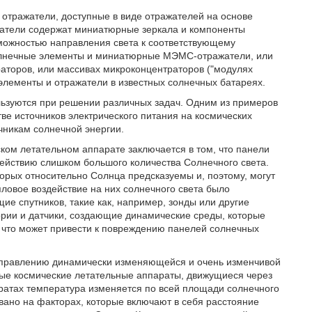
 отражатели, доступные в виде отражателей на основе
атели содержат миниатюрные зеркала и компоненты
можностью направления света к соответствующему
Солнечные элементы и миниатюрные МЭМС-отражатели, или
аторов, или массивах микроконцентраторов ("модулях
элементы и отражатели в известных солнечных батареях.
льзуются при решении различных задач. Одним из примеров
тве источников электрического питания на космических
чникам солнечной энергии.
ком летательном аппарате заключается в том, что панели
действию слишком большого количества Солнечного света.
торых относительно Солнца предсказуемы и, поэтому, могут
ловое воздействие на них солнечного света было
е спутников, такие как, например, зонды или другие
рии и датчики, создающие динамические среды, которые
 что может привести к повреждению панелей солнечных
к управлению динамически изменяющейся и очень изменчивой
ные космические летательные аппараты, движущиеся через
аратах температура изменяется по всей площади солнечного
вано на факторах, которые включают в себя расстояние