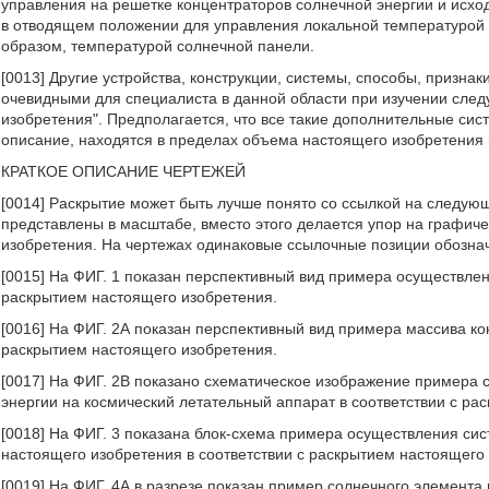
управления на решетке концентраторов солнечной энергии и исхо
в отводящем положении для управления локальной температурой
образом, температурой солнечной панели.
[0013] Другие устройства, конструкции, системы, способы, призна
очевидными для специалиста в данной области при изучении сле
изобретения". Предполагается, что все такие дополнительные си
описание, находятся в пределах объема настоящего изобретени
КРАТКОЕ ОПИСАНИЕ ЧЕРТЕЖЕЙ
[0014] Раскрытие может быть лучше понято со ссылкой на следую
представлены в масштабе, вместо этого делается упор на графич
изобретения. На чертежах одинаковые ссылочные позиции обознач
[0015] На ФИГ. 1 показан перспективный вид примера осуществлен
раскрытием настоящего изобретения.
[0016] На ФИГ. 2А показан перспективный вид примера массива ко
раскрытием настоящего изобретения.
[0017] На ФИГ. 2В показано схематическое изображение примера 
энергии на космический летательный аппарат в соответствии с ра
[0018] На ФИГ. 3 показана блок-схема примера осуществления си
настоящего изобретения в соответствии с раскрытием настоящего
[0019] На ФИГ. 4А в разрезе показан пример солнечного элемента