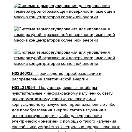
H02S40/22
- Производство, преобразование и
распределение электрической энергии
H01L31/054
- Полупроводниковые приборы,
чувствительные к инфракрасному излучению, свету,
электромагнитному, коротковолновому или
корпускулярному излучению, предназначенные либо
для преобразования энергии такого излучения в
электрическую энергию, либо для управления
электрической энергией с помощью такого излучения;
способы или устройства, специально предназначенные