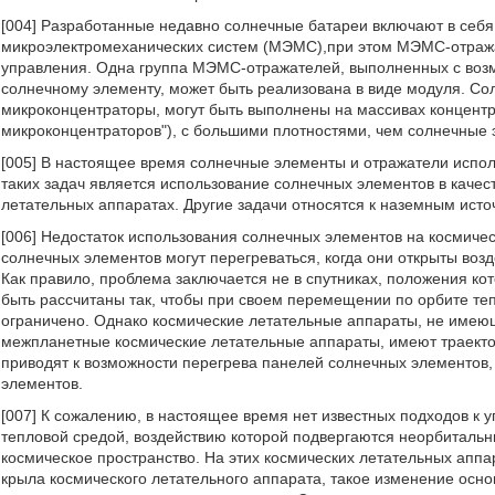
[004] Разработанные недавно солнечные батареи включают в себя
микроэлектромеханических систем (МЭМС),при этом МЭМС-отраж
управления. Одна группа МЭМС-отражателей, выполненных с воз
солнечному элементу, может быть реализована в виде модуля. 
микроконцентраторы, могут быть выполнены на массивах концентр
микроконцентраторов"), с большими плотностями, чем солнечные 
[005] В настоящее время солнечные элементы и отражатели испо
таких задач является использование солнечных элементов в качес
летательных аппаратах. Другие задачи относятся к наземным исто
[006] Недостаток использования солнечных элементов на космичес
солнечных элементов могут перегреваться, когда они открыты воз
Как правило, проблема заключается не в спутниках, положения ко
быть рассчитаны так, чтобы при своем перемещении по орбите теп
ограничено. Однако космические летательные аппараты, не имеющи
межпланетные космические летательные аппараты, имеют траекто
приводят к возможности перегрева панелей солнечных элементов,
элементов.
[007] К сожалению, в настоящее время нет известных подходов 
тепловой средой, воздействию которой подвергаются неорбиталь
космическое пространство. На этих космических летательных апп
крыла космического летательного аппарата, такое изменение осно