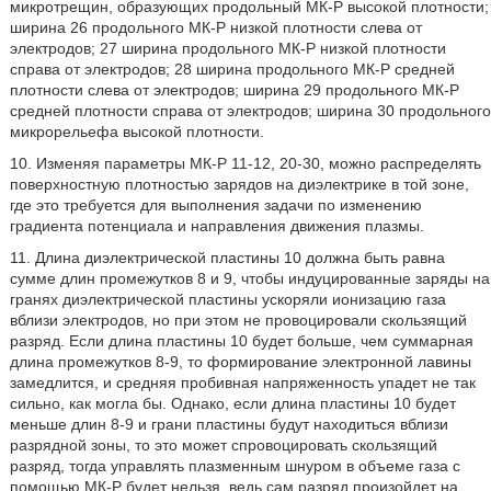
микротрещин, образующих продольный МК-Р высокой плотности;
ширина 26 продольного МК-Р низкой плотности слева от
электродов; 27 ширина продольного МК-Р низкой плотности
справа от электродов; 28 ширина продольного МК-Р средней
плотности слева от электродов; ширина 29 продольного МК-Р
средней плотности справа от электродов; ширина 30 продольного
микрорельефа высокой плотности.
10. Изменяя параметры МК-Р 11-12, 20-30, можно распределять
поверхностную плотностью зарядов на диэлектрике в той зоне,
где это требуется для выполнения задачи по изменению
градиента потенциала и направления движения плазмы.
11. Длина диэлектрической пластины 10 должна быть равна
сумме длин промежутков 8 и 9, чтобы индуцированные заряды на
гранях диэлектрической пластины ускоряли ионизацию газа
вблизи электродов, но при этом не провоцировали скользящий
разряд. Если длина пластины 10 будет больше, чем суммарная
длина промежутков 8-9, то формирование электронной лавины
замедлится, и средняя пробивная напряженность упадет не так
сильно, как могла бы. Однако, если длина пластины 10 будет
меньше длин 8-9 и грани пластины будут находиться вблизи
разрядной зоны, то это может спровоцировать скользящий
разряд, тогда управлять плазменным шнуром в объеме газа с
помощью МК-Р будет нельзя, ведь сам разряд произойдет на