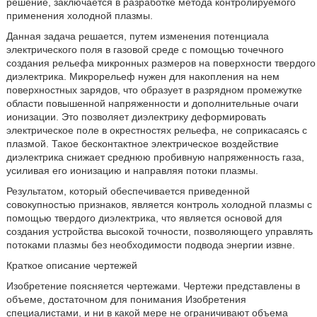
решение, заключается в разработке метода контролируемого
применения холодной плазмы.
Данная задача решается, путем изменения потенциала
электрического поля в газовой среде с помощью точечного
создания рельефа микронных размеров на поверхности твердого
диэлектрика. Микрорельеф нужен для накопления на нем
поверхностных зарядов, что образует в разрядном промежутке
области повышенной напряженности и дополнительные очаги
ионизации. Это позволяет диэлектрику деформировать
электрическое поле в окрестностях рельефа, не соприкасаясь с
плазмой. Такое бесконтактное электрическое воздействие
диэлектрика снижает среднюю пробивную напряженность газа,
усиливая его ионизацию и направляя потоки плазмы.
Результатом, который обеспечивается приведенной
совокупностью признаков, является контроль холодной плазмы с
помощью твердого диэлектрика, что является основой для
создания устройства высокой точности, позволяющего управлять
потоками плазмы без необходимости подвода энергии извне.
Краткое описание чертежей
Изобретение поясняется чертежами. Чертежи представлены в
объеме, достаточном для понимания Изобретения
специалистами, и ни в какой мере не ограничивают объема