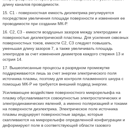
длину каналов проводимости.
15. С1 - поверхностная емкость диэлектрика регулируется
посредством увеличения площади поверхности и изменения ее
проводимости при создании МК-Р.
16. С2, С3 - емкости воздушных зазоров между электродами и
поверхностью диэлектрической пластины. Для усиления сквозных
поверхностных токов, емкости С2, С3 следуют повышать,
уменьшая длину зазоров 7, а также увеличивать площадь
электродов за счет изменения диаметров каждого стержня 13 и
острия 14.
17. Вышеописанные процессы в разрядном промежутке
поддерживаются лишь за счет энергии электрического поля
источника плазмы, поэтому для контроля плазменного шнура с
помощью МК-Р не требуется внешний подвод энергии.
Усиливающее воздействие поверхностного микрорельефа на
плазму обуславливается совокупностью электростатических и
электродинамических явлений, а именно поляризацией и токами
на поверхности диэлектрика. Электрическое поле источника
плазмы индуцирует поверхностные заряды, которые
скапливаются на микрорельефе определенной конфигурации и
деформируют поле в соответствующей области газового