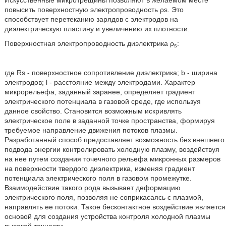
Искусственные микротрещины позволяют в желаемом месте
повысить поверхностную электропроводность ρs. Это
способствует перетеканию зарядов с электродов на
диэлектрическую пластину и увеличению их плотности.
Поверхностная электропроводность диэлектрика ρ
:
s
где Rs - поверхностное сопротивление диэлектрика; b - ширина
электродов; l - расстояние между электродами. Характер
микрорельефа, заданный заранее, определяет градиент
электрического потенциала в газовой среде, где используя
данное свойство. Становится возможным искривлять
электрическое поле в заданной точке пространства, формируя
требуемое направление движения потоков плазмы.
Разработанный способ предоставляет возможность без внешнего
подвода энергии контролировать холодную плазму, воздействуя
на нее путем создания точечного рельефа микронных размеров
на поверхности твердого диэлектрика, изменяя градиент
потенциала электрического поля в газовом промежутке.
Взаимодействие такого рода вызывает деформацию
электрического поля, позволяя не соприкасаясь с плазмой,
направлять ее потоки. Такое бесконтактное воздействие является
основой для создания устройства контроля холодной плазмы