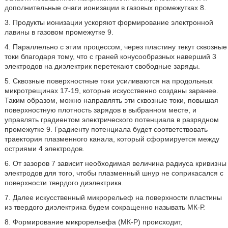
дополнительные очаги ионизации в газовых промежутках 8.
3. Продукты ионизации ускоряют формирование электронной
лавины в газовом промежутке 9.
4. Параллельно с этим процессом, через пластину текут сквозные
токи благодаря тому, что с граней конусообразных наверший 3
электродов на диэлектрик перетекают свободные заряды.
5. Сквозные поверхностные токи усиливаются на продольных
микротрещинах 17-19, которые искусственно созданы заранее.
Таким образом, можно направлять эти сквозные токи, повышая
поверхностную плотность зарядов в выбранном месте, и
управлять градиентом электрического потенциала в разрядном
промежутке 9. Градиенту потенциала будет соответствовать
траектория плазменного канала, который сформируется между
остриями 4 электродов.
6. От зазоров 7 зависит необходимая величина радиуса кривизны
электродов для того, чтобы плазменный шнур не соприкасался с
поверхности твердого диэлектрика.
7. Далее искусственный микрорельеф на поверхности пластины
из твердого диэлектрика будем сокращенно называть МК-Р.
8. Формирование микрорельефа (МК-Р) происходит,