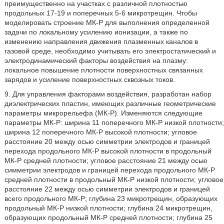
преимущественно на участках с различной плотностью
продольных 17-19 и поперечных 5-6 микротрещин. Чтобы
моделировать строение МК-Р для выполнения определенной
задачи по локальному усилению ионизации, а также по
изменению направления движения плазменных каналов в
газовой среде, необходимо учитывать его электростатический и
электродинамический факторы воздействия на плазму:
локальное повышение плотности поверхностных связанных
зарядов и усиление поверхностных сквозных токов.
9. Для управления факторами воздействия, разработан набор
диэлектрических пластин, имеющих различные геометрические
параметры микрорельефа (МК-Р). Изменяются следующие
параметры МК-Р: ширина 11 поперечного МК-Р низкой плотности;
ширина 12 поперечного МК-Р высокой плотности; угловое
расстояние 20 между осью симметрии электродов и границей
перехода продольного МК-Р высокой плотности в продольный
МК-Р средней плотности; угловое расстояние 21 между осью
симметрии электродов и границей перехода продольного МК-Р
средней плотности в продольный МК-Р низкой плотности; угловое
расстояние 22 между осью симметрии электродов и границей
всего продольного МК-Р; глубина 23 микротрещин, образующих
продольный МК-Р низкой плотности; глубина 24 микротрещин,
образующих продольный МК-Р средней плотности; глубина 25