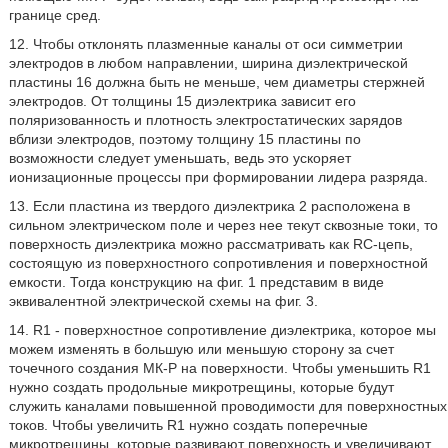
границе сред.
12. Чтобы отклонять плазменные каналы от оси симметрии
электродов в любом направлении, ширина диэлектрической
пластины 16 должна быть не меньше, чем диаметры стержней
электродов. От толщины 15 диэлектрика зависит его
поляризованность и плотность электростатических зарядов
вблизи электродов, поэтому толщину 15 пластины по
возможности следует уменьшать, ведь это ускоряет
ионизационные процессы при формировании лидера разряда.
13. Если пластина из твердого диэлектрика 2 расположена в
сильном электрическом поле и через нее текут сквозные токи, то
поверхность диэлектрика можно рассматривать как RC-цепь,
состоящую из поверхностного сопротивления и поверхностной
емкости. Тогда конструкцию на фиг. 1 представим в виде
эквивалентной электрической схемы на фиг. 3.
14. R1 - поверхностное сопротивление диэлектрика, которое мы
можем изменять в большую или меньшую сторону за счет
точечного создания МК-Р на поверхности. Чтобы уменьшить R1
нужно создать продольные микротрещины, которые будут
служить каналами повышенной проводимости для поверхностных
токов. Чтобы увеличить R1 нужно создать поперечные
микротрещины, которые развивают поверхность и увеличивают