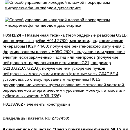
H05H1/24
- Плазменная техника (термоядерные реакторы G21B;
ионно-лучевые трубки H01J 27/00; магнитогидродинамические
генераторы H02K 44/08; получение рентгеновского излучения с
формированием плазмы H05G 2/00); получение или ускорение
электрически заряженных частиц или нейтронов (получение
нейтронов от радиоактивных источников G21, например
G21B,G21C, G21G); получение или ускорение пучков
нейтральных молекул или атомов (атомные часы G04F 5/14;
устройства со стимулированным излучением H01S;
регулирование частоты путем сравнения с эталонной частотой,
определяемой энергетическими уровнями молекул, атомов или
субатомных частиц H03L 7/26)
H01J37/02
- элементы конструкции
Владельцы патента RU 2757458:
Акционерное общество "Центр прикладной физики МГТУ им.