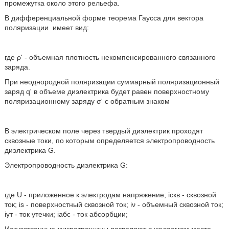
промежутка около этого рельефа.
В дифференциальной форме теорема Гаусса для вектора
поляризации
имеет вид:
где ρ' - объемная плотность некомпенсированного связанного
заряда.
При неоднородной поляризации суммарный поляризационный
заряд q' в объеме диэлектрика будет равен поверхностному
поляризационному заряду σ' с обратным знаком
В электрическом поле через твердый диэлектрик проходят
сквозные токи, по которым определяется электропроводность
диэлектрика G.
Электропроводность диэлектрика G:
где U - приложенное к электродам напряжение; iскв - сквозной
ток; is - поверхностный сквозной ток; iν - объемный сквозной ток;
iут - ток утечки; iaбc - ток абсорбции;