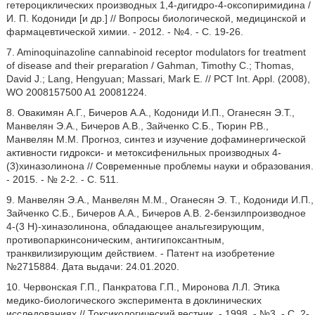
гетероциклических производных 1,4-дигидро-4-оксопиримидина /
И. П. Кодониди [и др.] // Вопросы биологической, медицинской и
фармацевтической химии. - 2012. - №4. - С. 19-26.
7. Aminoquinazoline cannabinoid receptor modulators for treatment
of disease and their preparation / Gahman, Timothy C.; Thomas,
David J.; Lang, Hengyuan; Massari, Mark E. // PCT Int. Appl. (2008),
WO 2008157500 A1 20081224.
8. Овакимян А.Г., Бичеров А.А., Кодониди И.П., Оганесян Э.Т.,
Манвелян Э.А., Бичеров А.В., Зайченко С.Б., Тюрин Р.В.,
Манвелян М.М. Прогноз, синтез и изучение дофаминергической
активности гидрокси- и метоксифенильных производных 4-
(3)хиназолинона // Современные проблемы науки и образования.
- 2015. - № 2-2. - С. 511.
9. Манвелян Э.А., Манвелян М.М., Оганесян Э. Т., Кодониди И.П.,
Зайченко С.Б., Бичеров А.А., Бичеров А.В. 2-бензилпроизводное
4-(3 H)-хиназолинона, обладающее анальгезирующим,
противопаркинсоническим, антигипоксантным,
транквилизирующим действием. - Патент на изобретение
№2715884. Дата выдачи: 24.01.2020.
10. Червонская Г.П., Панкратова Г.П., Миронова Л.Л. Этика
медико-биологического эксперимента в доклинических
исследованиях // Токсикологический вестник. - 1998. - №3. - C. 2-