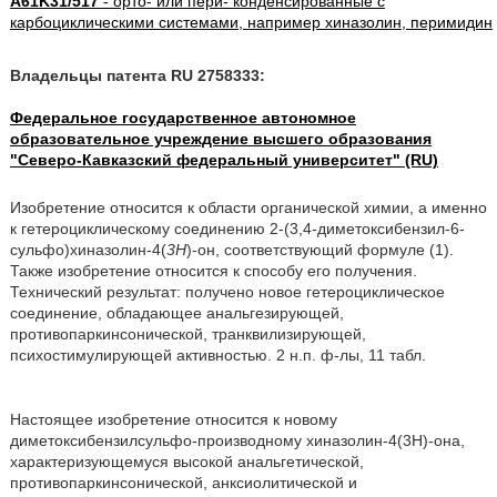
A61K31/517
- орто- или пери- конденсированные с
карбоциклическими системами, например хиназолин, перимидин
Владельцы патента RU 2758333:
Федеральное государственное автономное
образовательное учреждение высшего образования
"Северо-Кавказский федеральный университет" (RU)
Изобретение относится к области органической химии, а именно
к гетероциклическому соединению 2-(3,4-диметоксибензил-6-
сульфо)хиназолин-4(
3Н
)-он, соответствующий формуле (1).
Также изобретение относится к способу его получения.
Технический результат: получено новое гетероциклическое
соединение, обладающее анальгезирующей,
противопаркинсонической, транквилизирующей,
психостимулирующей активностью. 2 н.п. ф-лы, 11 табл.
Настоящее изобретение относится к новому
диметоксибензилсульфо-производному хиназолин-4(3Н)-она,
характеризующемуся высокой анальгетической,
противопаркинсонической, анксиолитической и