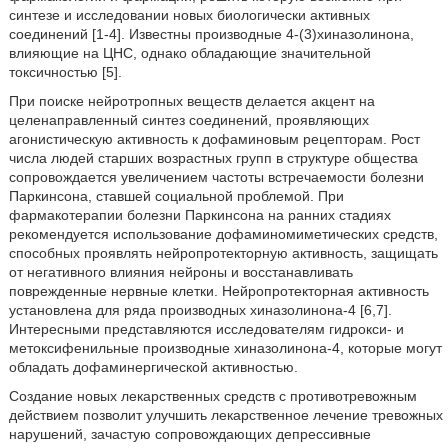
синтезе и исследовании новых биологически активных
соединений [1-4]. Известны производные 4-(3)хиназолинона,
влияющие на ЦНС, однако обладающие значительной
токсичностью [5].
При поиске нейротропных веществ делается акцент на
целенаправленный синтез соединений, проявляющих
агонистическую активность к дофаминовым рецепторам. Рост
числа людей старших возрастных групп в структуре общества
сопровождается увеличением частоты встречаемости болезни
Паркинсона, ставшей социальной проблемой. При
фармакотерапии болезни Паркинсона на ранних стадиях
рекомендуется использование дофаминомиметических средств,
способных проявлять нейропротекторную активность, защищать
от негативного влияния нейроны и восстанавливать
поврежденные нервные клетки. Нейропротекторная активность
установлена для ряда производных хиназолинона-4 [6,7].
Интересными представляются исследователям гидрокси- и
метоксифенильные производные хиназолинона-4, которые могут
обладать дофаминергической активностью.
Создание новых лекарственных средств с противотревожным
действием позволит улучшить лекарственное лечение тревожных
нарушений, зачастую сопровождающих депрессивные