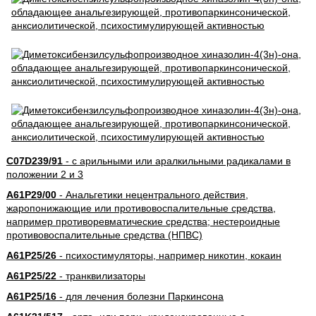
C07D239/91
- с арильными или аралкильными радикалами в
положении 2 и 3
A61P29/00
- Анальгетики нецентрального действия,
жаропонижающие или противовоспалительные средства,
например противоревматические средства; нестероидные
противовоспалительные средства (НПВС)
A61P25/26
- психостимуляторы, например никотин, кокаин
A61P25/22
- транквилизаторы
A61P25/16
- для лечения болезни Паркинсона