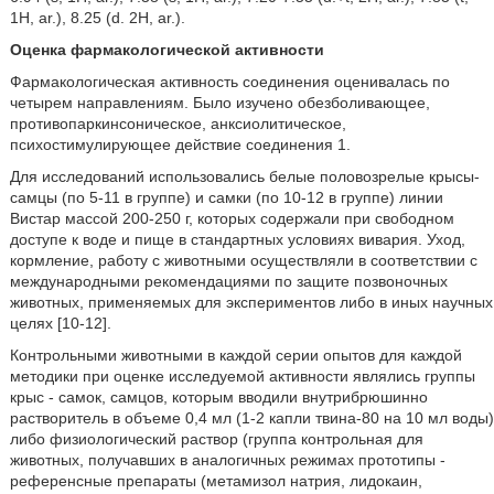
1H, ar.), 8.25 (d. 2H, ar.).
Оценка фармакологической активности
Фармакологическая активность соединения оценивалась по
четырем направлениям. Было изучено обезболивающее,
противопаркинсоническое, анксиолитическое,
психостимулирующее действие соединения 1.
Для исследований использовались белые половозрелые крысы-
самцы (по 5-11 в группе) и самки (по 10-12 в группе) линии
Вистар массой 200-250 г, которых содержали при свободном
доступе к воде и пище в стандартных условиях вивария. Уход,
кормление, работу с животными осуществляли в соответствии с
международными рекомендациями по защите позвоночных
животных, применяемых для экспериментов либо в иных научных
целях [10-12].
Контрольными животными в каждой серии опытов для каждой
методики при оценке исследуемой активности являлись группы
крыс - самок, самцов, которым вводили внутрибрюшинно
растворитель в объеме 0,4 мл (1-2 капли твина-80 на 10 мл воды)
либо физиологический раствор (группа контрольная для
животных, получавших в аналогичных режимах прототипы -
референсные препараты (метамизол натрия, лидокаин,