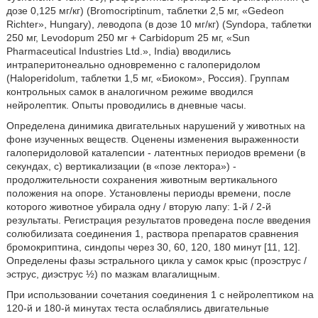
дозе 0,125 мг/кг) (Bromocriptinum, таблетки 2,5 мг, «Gedeon
Richter», Hungary), леводопа (в дозе 10 мг/кг) (Syndopa, таблетки
250 мг, Levodopum 250 мг + Carbidopum 25 мг, «Sun
Pharmaceutical Industries Ltd.», India) вводились
интраперитонеально одновременно с галоперидолом
(Haloperidolum, таблетки 1,5 мг, «Биоком», Россия). Группам
контрольных самок в аналогичном режиме вводился
нейролептик. Опыты проводились в дневные часы.
Определена динимика двигательных нарушений у животных на
фоне изученных веществ. Оценены изменения выраженности
галоперидоловой каталепсии - латентных периодов времени (в
секундах, с) вертикализации (в «позе лектора») -
продолжительности сохранения животным вертикального
положения на опоре. Установлены периоды времени, после
которого животное убирала одну / вторую лапу: 1-й / 2-й
результаты. Регистрация результатов проведена после введения
солюбилизата соединения 1, раствора препаратов сравнения
бромокриптина, синдопы через 30, 60, 120, 180 минут [11, 12].
Определены фазы эстрального цикла у самок крыс (проэструс /
эструс, диэструс ½) по мазкам влагалищным.
При использовании сочетания соединения 1 с нейролептиком на
120-й и 180-й минутах теста ослаблялись двигательные