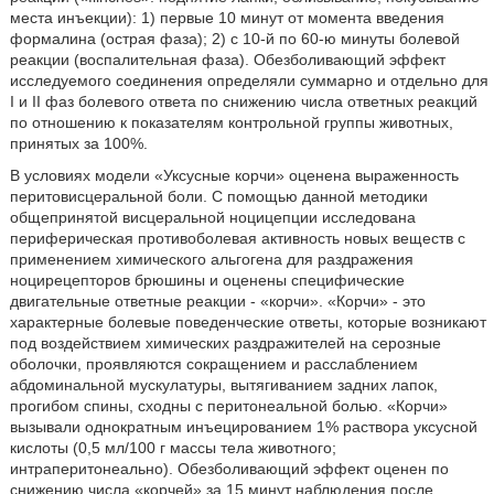
места инъекции): 1) первые 10 минут от момента введения
формалина (острая фаза); 2) с 10-й по 60-ю минуты болевой
реакции (воспалительная фаза). Обезболивающий эффект
исследуемого соединения определяли суммарно и отдельно для
I и II фаз болевого ответа по снижению числа ответных реакций
по отношению к показателям контрольной группы животных,
принятых за 100%.
В условиях модели «Уксусные корчи» оценена выраженность
перитовисцеральной боли. С помощью данной методики
общепринятой висцеральной ноцицепции исследована
периферическая противоболевая активность новых веществ с
применением химического альгогена для раздражения
ноцирецепторов брюшины и оценены специфические
двигательные ответные реакции - «корчи». «Корчи» - это
характерные болевые поведенческие ответы, которые возникают
под воздействием химических раздражителей на серозные
оболочки, проявляются сокращением и расслаблением
абдоминальной мускулатуры, вытягиванием задних лапок,
прогибом спины, сходны с перитонеальной болью. «Корчи»
вызывали однократным инъецированием 1% раствора уксусной
кислоты (0,5 мл/100 г массы тела животного;
интраперитонеально). Обезболивающий эффект оценен по
снижению числа «корчей» за 15 минут наблюдения после