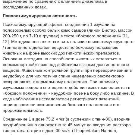
выраженнее по сравнению с влиянием диазепама в
исследованных дозах.
Психостимулирующая активность
Психостимулирующий эффект соединения 1 изучали на
половозрелых особях белых крыс самцов (линии Вистар, массой
200-250 г, по 7-10 в группах) в тесте «бокового положения» [11,
12]. Методика позволяет выявить наличие психостимулирующего
/ гипногенного действия веществ по боковому положению
животных на фоне высоких доз гипнотических препаратов.
Основана методика на способности животных оставаться в
«некомфортной» позе под действием высоких доз гипногенных
веществ. Животные контрольной группы при переворачивании в
неудобную для них позу на спине немедленно рефлекторно
возвращаются к нормальному положению. При наличии у
изучаемых веществ снотворного действия животные остаются в
«боковом положении» - неудобной позе на боку либо на спине. В
ходе наблюдения исследователи регистрируют латентный
период времени возникновения бокового положения и его
продолжительность.
Соединение 1 в дозе 75,2 мг/кг (в суспензии с твин-80), вводили
внутрибрюшинно однократно за 45 минут до введения раствора
тиопентала-натрия в дозе 30 мг/кг (Thiopentalum Natrium,