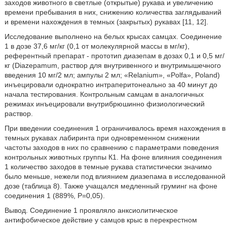
заходов животного в светлые (открытые) рукава и увеличению
времени пребывания в них, снижению количества заглядываний
и времени нахождения в темных (закрытых) рукавах [11, 12].
Исследование выполнено на белых крысах самцах. Cоединение
1 в дозе 37,6 мг/кг (0,1 от молекулярной массы в мг/кг),
референтный препарат - прототип диазепам в дозах 0,1 и 0,5 мг/
кг (Diazepamum, раствор для внутривенного и внутримышечного
введения 10 мг/2 мл; ампулы 2 мл; «Relanium», «Polfа», Poland)
инъецировали однократно интраперитонеально за 40 минут до
начала тестирования. Контрольным самцам в аналогичных
режимах инъецировали внутрибрюшинно физиологический
раствор.
При введении соединения 1 ограничивалось время нахождения в
темных рукавах лабиринта при одновременном снижении
частоты заходов в них по сравнению с параметрами поведения
контрольных животных группы К1. На фоне влияния соединения
1 количество заходов в темные рукава статистически значимо
было меньше, нежели под влиянием диазепама в исследованной
дозе (таблица 8). Также учащался медленный груминг на фоне
соединения 1 (889%, P=0,05).
Вывод. Соединение 1 проявляло анксиолитическое
антифобическое действие у самцов крыс в перекрестном