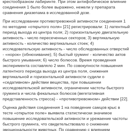
крестообразном лабиринте. При этом антифобическое влияние
соединения 1 было более выражено, нежели у препарата
сравнения диазепама в исследованной дозе.
При исследовании противотревожной активности соединения 1
по методике «открытого поля» [21] регистрировали: 1) латентный
период выхода из центра поля; 2) горизонтальную двигательную
активность - число пересеченных секторов; 3) вертикальную
активность - количество вертикальных стоек; 4)
исследовательскую активность - число обследованных отверстий
- «норок» (обнюхивание); 5) быстый груминг - количество актов
быстрого умывания; 6) число болюсов. Время проведения
эксперимента составляло 2 мин. По совокупности повышения
латентного периода выхода из центра поля, снижения
вертикальной и горизонтальной активности судили о
«седативном» действии вещества, при повышении
исследовательской активности, ограничении частоты быстрого
груминга и числа фекальных болюсов (вегетативная
представленность стресса) - «противотревожном» действии [22].
Оценка действия соединения 1 на поведение самцов крыс в
тесте «открытое поле» выявила статистически значимое
повышение исследовательской активности и урежаение частоты
быстрого груминга, что свидетельствовало о снижении
эмоциональности животных. По сравнению с влиянием