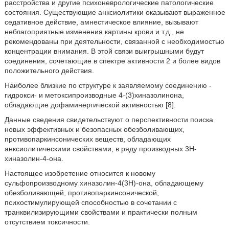
расстройства и другие психоневрологические патологические
состояния. Существующие анксиолитики оказывают выраженное
седативное действие, амнестическое влияние, вызывают
неблагоприятные изменения картины крови и т.д., не
рекомендованы при деятельности, связанной с необходимостью
концентрации внимания. В этой связи выигрышными будут
соединения, сочетающие в спектре активности 2 и более видов
положительного действия.
Наиболее близкие по структуре к заявляемому соединению -
гидрокси- и метоксипроизводные 4-(3)хиназолинона,
обладающие дофаминергической активностью [8].
Данные сведения свидетельствуют о перспективности поиска
новых эффективных и безопасных обезболивающих,
противопаркинсонических веществ, обладающих
анксиолитическими свойствами, в ряду производных 3H-
хиназолин-4-она.
Настоящее изобретение относится к новому
сульфопроизводному хиназолин-4(3Н)-она, обладающему
обезболивающей, противопаркинсонической,
психостимулирующей способностью в сочетании с
транквилизирующими свойствами и практически полным
отсутствием токсичности.