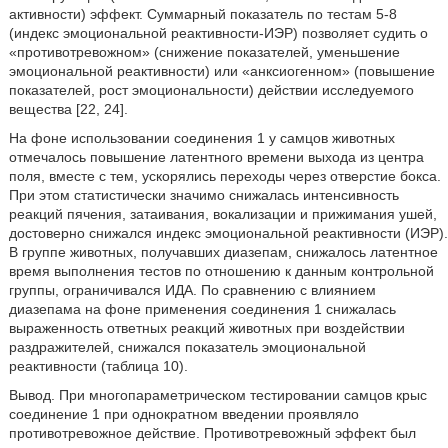
активности) эффект. Суммарный показатель по тестам 5-8
(индекс эмоциональной реактивности-ИЭР) позволяет судить о
«противотревожном» (снижение показателей, уменьшение
эмоциональной реактивности) или «анксиогенном» (повышение
показателей, рост эмоциональности) действии исследуемого
вещества [22, 24].
На фоне использовании соединения 1 у самцов животных
отмечалось повышение латентного времени выхода из центра
поля, вместе с тем, ускорялись переходы через отверстие бокса.
При этом статистически значимо снижалась интенсивность
реакций пячения, затаивания, вокализации и прижимания ушей,
достоверно снижался индекс эмоциональной реактивности (ИЭР).
В группе животных, получавших диазепам, снижалось латентное
время выполнения тестов по отношению к данным контрольной
группы, ограничивался ИДА. По сравнению с влиянием
диазепама на фоне применения соединения 1 снижалась
выраженность ответных реакций животных при воздействии
раздражителей, снижался показатель эмоциональной
реактивности (таблица 10).
Вывод. При многопараметрическом тестировании самцов крыс
соединение 1 при однократном введении проявляло
противотревожное действие. Противотревожный эффект был