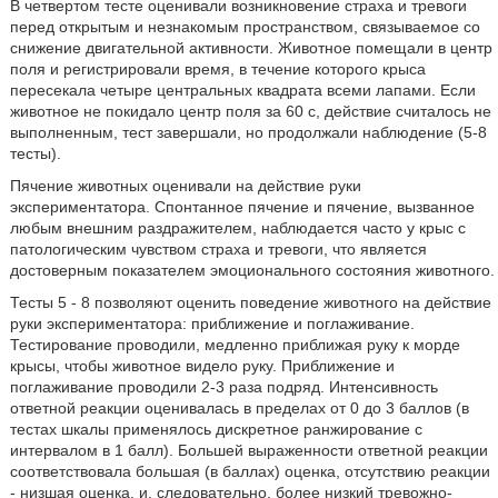
В четвертом тесте оценивали возникновение страха и тревоги
перед открытым и незнакомым пространством, связываемое со
снижение двигательной активности. Животное помещали в центр
поля и регистрировали время, в течение которого крыса
пересекала четыре центральных квадрата всеми лапами. Если
животное не покидало центр поля за 60 с, действие считалось не
выполненным, тест завершали, но продолжали наблюдение (5-8
тесты).
Пячение животных оценивали на действие руки
экспериментатора. Спонтанное пячение и пячение, вызванное
любым внешним раздражителем, наблюдается часто у крыс с
патологическим чувством страха и тревоги, что является
достоверным показателем эмоционального состояния животного.
Тесты 5 - 8 позволяют оценить поведение животного на действие
руки экспериментатора: приближение и поглаживание.
Тестирование проводили, медленно приближая руку к морде
крысы, чтобы животное видело руку. Приближение и
поглаживание проводили 2-3 раза подряд. Интенсивность
ответной реакции оценивалась в пределах от 0 до 3 баллов (в
тестах шкалы применялось дискретное ранжирование с
интервалом в 1 балл). Большей выраженности ответной реакции
соответствовала большая (в баллах) оценка, отсутствию реакции
- низшая оценка, и, следовательно, более низкий тревожно-