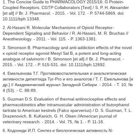
1. The Concise Guide to PHARMACOLOGY 2015/16: G Protein-
Coupled Receptors. CGTP Collaborators [Теxt] / S. P. H. Alexander
[et all] // Br. J. Pharmacol. - 2015. - Vol. 172. - P. 5744-5869. doi:
10.1111/bph.13348.
2. Al-Hasani R. Molecular Mechanisms of Opioid Receptor-
Dependent Signaling and Behavior / R. Al-Hasani, M. R. Bruchas //
Anesthesiology. - 2011. - Vol. 115. - P. 1363-1381.
3. Simonson B. Pharmacology and anti-addiction effects of the novel
κ opioid receptor agonist Mesyl Sal B, a potent and long-acting
analogue of salvinorin / B. Simonson [et all] // Br. J. Pharmacol. -
2015. - Vol. 172. - P. 515-531. doi: 10.1111/bph.12692.
4. Емельянова Т.Г. Противовоспалительная и анальгетическая
активности дипептида Tyr-Pro и его аналогов / Т. Г. Емельянова [и
др.] // Академический журнал Западной Сибири. - 2014. - Т. 10, №
4 (53). - С. 88-89.
5. Guzman D.S. Evaluation of thermal antinociceptive effects and
pharmacokinetics after intramuscular administration of butorphanol
tartrate to American kestrels (Falco sparverius) / D. S. Guzman, T. L.
Drazenovich, B. KuKanich, G. H. Olsen //American journal of
veterinary research. - 2014. - Vol. 75, № 1. - P. 11-18.
6. Кодониди И.П. Синтез и биологическая активность N-