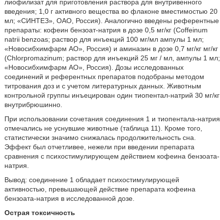
лиофилизат для приготовления раствора для внутривенного
введения; 1,0 г активного вещества во флаконе вместимостью 20
мл; «СИНТЕЗ», ОАО, Россия). Аналогично введены референтные
препараты: кофеин бензоат-натрия в дозе 0,5 мг/кг (Coffeinum
natrii benzoas; раствор для инъекций 100 мг/мл ампулы 1 мл;
«Новосибхимфарм АО», Россия) и аминазин в дозе 0,7 мг/кг мг/кг
(Chlorpromazinum; раствор для инъекций 25 мг / мл, ампулы 1 мл;
«Новосибхимфарм АО», Россия). Дозы исследованных
соединений и референтных препаратов подобраны методом
титрования доз и с учетом литературных данных. Животным
контрольной группы инъецирован один тиопентал-натрий 30 мг/кг
внутрибрюшинно.
При использовании сочетания соединения 1 и тиопентала-натрия
отмечались не уснувшие животные (таблица 11). Кроме того,
статистически значимо снижалась продолжительность сна.
Эффект был отчетливее, нежели при введении препарата
сравнения с психостимулирующем действием кофеина бензоата-
натрия.
Вывод: соединение 1 обладает психостимулирующей
активностью, превышающей действие препарата кофеина
бензоата-натрия в исследованной дозе.
Острая токсичность