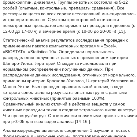
бромокриптин, диазепам). Группы животных состояли из 5-12
особей (опытные, контрольные, препараты сравнения). Все
растворы веществ во всех сериях исследований инъецировались
интраперитонеально. С учетом хронотропной активности
психотропных препаратов эксперименты проводили в дневное (с
12-00 до 17-00 ч) и вечернее время (с 18-00 до 20-00 ч) [13].
Статистический анализ результатов исследования проведен с
применением пакетов компьютерных программ «Excel»,
«BIOSTAT», «Statistica 10». Определяли нормальность
распределения полученных данных с применением критерия
Шапиро-Уилка. t-критерий Стьюдента использовали при
нормальном распределении полученных данных. При
распределении данных исследования, отличных от нормального,
применены критерии Краскела-Уоллиса, U-критерий Уилкоксона-
Манна-Уитни. Был проведен сравнительный анализ, в ходе
которого сопоставлены результаты опытных групп с данными
контрольных животных (принятые равными 100%).
Сравнительный анализ отличий в действии веществ у самок
животных проводили также в стадиях эстрального цикла диэструс
½ и проэструс/эструс. Статистически значимыми приняты отличия
при р<0‚05 для всех видов анализа [14-16 ].
Анальгезирующую активность соединения 1 изучали в тестах с
формалином и «уксусные корчи»; противопаркинсоническое