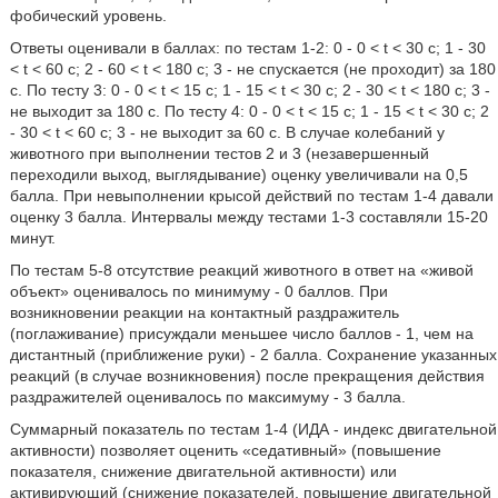
фобический уровень.
Ответы оценивали в баллах: по тестам 1-2: 0 - 0 < t < 30 c; 1 - 30
< t < 60 c; 2 - 60 < t < 180 c; 3 - не спускается (не проходит) за 180
с. По тесту 3: 0 - 0 < t < 15 c; 1 - 15 < t < 30 c; 2 - 30 < t < 180 c; 3 -
не выходит за 180 с. По тесту 4: 0 - 0 < t < 15 c; 1 - 15 < t < 30 c; 2
- 30 < t < 60 c; 3 - не выходит за 60 с. В случае колебаний у
животного при выполнении тестов 2 и 3 (незавершенный
переходили выход, выглядывание) оценку увеличивали на 0,5
балла. При невыполнении крысой действий по тестам 1-4 давали
оценку 3 балла. Интервалы между тестами 1-3 составляли 15-20
минут.
По тестам 5-8 отсутствие реакций животного в ответ на «живой
объект» оценивалось по минимуму - 0 баллов. При
возникновении реакции на контактный раздражитель
(поглаживание) присуждали меньшее число баллов - 1, чем на
дистантный (приближение руки) - 2 балла. Сохранение указанных
реакций (в случае возникновения) после прекращения действия
раздражителей оценивалось по максимуму - 3 балла.
Суммарный показатель по тестам 1-4 (ИДА - индекс двигательной
активности) позволяет оценить «седативный» (повышение
показателя, снижение двигательной активности) или
активирующий (снижение показателей, повышение двигательной