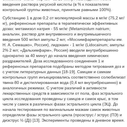
введения раствора уксусной кислоты (в % к показателям
контрольной группы животных, принятым равными 100%).
Субстанцию 1 в дозе 0,2 от молекулярной массы в мг/кг (75,2 мг/
кг), референсные препараты в терапевтически эффективных
дозах: метамизол натрия - 55 мг/кг (Metamizolum natrium;
анальгин, раствор для внутривенного и внутримышечного
введения 500 мг/мл ампулы 2 мл; «Мосхимфармпрепараты им.
Н. А. Семашко», Россия), лидокаин - 1 мг/кг (Lidocainum; ампулы
2% 2 мл; «Дальхимфарм», Россия) вводили внутрибрюшинно
однократно за 40 минут до начала введения химических
раздражителей. Доза исследованного соединения 1 и
референсных препаратов подобраны методом титрования доз и
с учетом литературных данных [18-19]. Самцам и самкам
контрольных групп инъецировались соответственно солюбилизат
твина-80 и дистиллированная вода (0,4 мл внутрибрюшинно) в
аналогичных режимах. С учетом различий в активности
лекарственных средств в зависимости от пола, фаз эстрального
цикла исследования проведены у самцов и самок крыс, в том
числе у самок в различных фазах эстрального цикла (ЭЦ). До
начала тестирования по вагинальным мазкам самок животных
определяли фазы эстрального цикла (проэструс / эструс (ПЭ) и
диэструс ½ (Д)) [13]. Эксперименты проведены в дневное время.