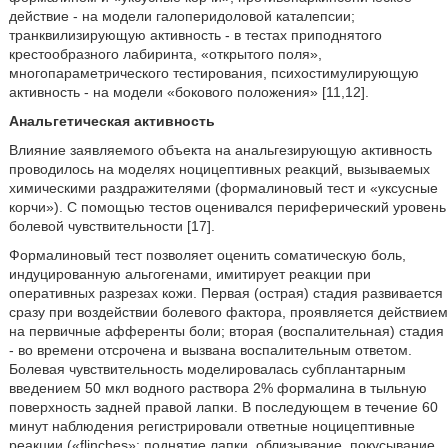
действие - на модели галоперидоловой каталепсии;
транквилизирующую активность - в тестах приподнятого
крестообразного лабиринта, «открытого поля»,
многопараметрического тестирования, психостимулирующую
активность - на модели «бокового положения» [11,12].
Анальгетическая активность
Влияние заявляемого объекта на анальгезирующую активность
проводилось на моделях ноцицептивных реакций, вызываемых
химическими раздражителями (формалиновый тест и «уксусные
корчи»). С помощью тестов оценивался периферический уровень
болевой чувствительности [17].
Формалиновый тест позволяет оценить соматическую боль,
индуцированную альгогенами, имитирует реакции при
оперативных разрезах кожи. Первая (острая) стадия развивается
сразу при воздействии болевого фактора, проявляется действием
на первичные афференты боли; вторая (воспалительная) стадия
- во времени отсрочена и вызвана воспалительным ответом.
Болевая чувствительность моделировалась субплантарным
введением 50 мкл водного раствора 2% формалина в тыльную
поверхность задней правой лапки. В последующем в течение 60
минут наблюдения регистрировали ответные ноцицептивные
реакции («flinches»: поднятие лапки, облизывание, покусывание