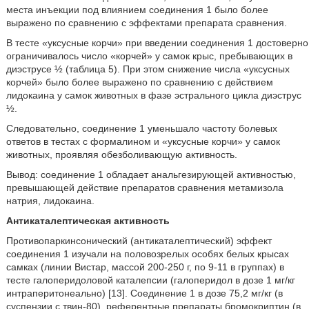
места инъекции под влиянием соединения 1 было более
выражено по сравнению с эффектами препарата сравнения.
В тесте «уксусные корчи» при введении соединения 1 достоверно
ограничивалось число «корчей» у самок крыс, пребывающих в
диэструсе ½ (таблица 5). При этом снижение числа «уксусных
корчей» было более выражено по сравнению с действием
лидокаина у самок животных в фазе эстрального цикла диэструс
½.
Следовательно, соединение 1 уменьшало частоту болевых
ответов в тестах с формалином и «уксусные корчи» у самок
животных, проявляя обезболивающую активность.
Вывод: соединение 1 обладает анальгезирующей активностью,
превышающей действие препаратов сравнения метамизола
натрия, лидокаина.
Антикаталептическая активность
Противопаркинсонический (антикаталептический) эффект
соединения 1 изучали на половозрелых особях белых крысах
самках (линии Вистар, массой 200-250 г, по 9-11 в группах) в
тесте галоперидоловой каталепсии (галоперидол в дозе 1 мг/кг
интраперитонеально) [13]. Соединение 1 в дозе 75,2 мг/кг (в
суспензии с твин-80), референтные препараты бромокриптин (в