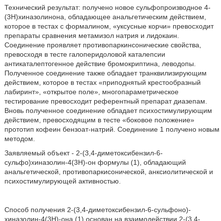
Технический результат: получено новое сульфопроизводное 4-
(3H)хиназолинона, обладающее анальгетическим действием,
которое в тестах с формалином, «уксусные корчи» превосходит
препараты сравнения метамизол натрия и лидокаин.
Соединение проявляет противопаркинсонические свойства,
превосходя в тесте галоперидоловой каталепсии
антикаталептогенное действие бромокриптина, леводопы.
Полученное соединение также обладает транквилизирующим
действием, которое в тестах «приподнятый крестообразный
лабиринт», «открытое поле», многопараметрическое
тестирование превосходит референтный препарат диазепам.
Вновь полученное соединение обладает психостимулирующим
действием, превосходящим в тесте «боковое положение»
прототип кофеин бензоат-натрий. Соединение 1 получено новым
методом.
Заявляемый объект - 2-(3,4-диметоксибензил-6-
сульфо)хиназолин-4(3Н)-он формулы (1), обладающий
анальгетической, противопаркисонической, анксиолитической и
психостимулирующей активностью.
Способ получения 2-(3,4-диметоксибензил-6-сульфоно)-
хиназолин-4(3Н)-она (1) основан на взаимодействии 2-(3,4-