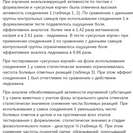
При изучении анальгезирующей активности по тестам с
формалином и «уксусные корчи» была отмечена высокая
активность соединения 1 (таблица 1, 2). По сравнению с данными
группы контрольных самцов при использовании соединения 1 в
формалиновом тесте подавлялось ощущение боли,
эффективнее аналогов: более чем в 1,42 раза метамизола
натрия и в 2,61 раза - лидокаина. В тесте «уксусные корчи» при
применении соединения 1 по сравнению с данными самцов
контрольной группы ограничивалось ощущение боли
эффективнее аналога лидокаина в 4,66 раза.
При тестировании «уксусных корчей» на фоне использования
соединения 1 у самок статистически значимо ограничивалась
частота болевых ответных реакций (таблица 3). При этом эффект
соединения 1 был отчетливее по сравнению с действием
лидокаина.
При анализе обезболивающей активности изучаемой субстанции
1 у самок животных с учетом фазы эстрального цикла отмечали
статистически значимое снижение числа болевых реакций. При
использовании у самок соединения 1 уменьшалось число
болевых ответов в целом и на протяжении всех этапов
тестирования с формалином, статистически значимо в стадии
физиологического покоя - диэструсе ½ (таблица 4). При этом
снижение частоты поднятий лапки, облизываний, покусываний