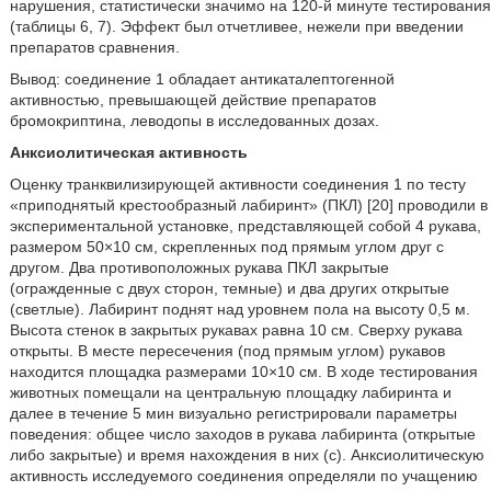
нарушения, статистически значимо на 120-й минуте тестирования
(таблицы 6, 7). Эффект был отчетливее, нежели при введении
препаратов сравнения.
Вывод: соединение 1 обладает антикаталептогенной
активностью, превышающей действие препаратов
бромокриптина, леводопы в исследованных дозах.
Анксиолитическая активность
Оценку транквилизирующей активности соединения 1 по тесту
«приподнятый крестообразный лабиринт» (ПКЛ) [20] проводили в
экспериментальной установке, представляющей собой 4 рукава,
размером 50×10 см, скрепленных под прямым углом друг с
другом. Два противоположных рукава ПКЛ закрытые
(огражденные с двух сторон, темные) и два других открытые
(светлые). Лабиринт поднят над уровнем пола на высоту 0,5 м.
Высота стенок в закрытых рукавах равна 10 см. Сверху рукава
открыты. В месте пересечения (под прямым углом) рукавов
находится площадка размерами 10×10 см. В ходе тестирования
животных помещали на центральную площадку лабиринта и
далее в течение 5 мин визуально регистрировали параметры
поведения: общее число заходов в рукава лабиринта (открытые
либо закрытые) и время нахождения в них (с). Анксиолитическую
активность исследуемого соединения определяли по учащению