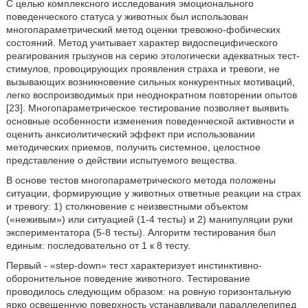
С целью комплексного исследования эмоционального
поведенческого статуса у животных был использован
многопараметрический метод оценки тревожно-фобических
состояний. Метод учитывает характер видоспецифического
реагирования грызунов на серию этологически адекватных тест-
стимулов, провоцирующих проявления страха и тревоги, не
вызывающих возникновение сильных конкурентных мотиваций,
легко воспроизводимых при неоднократном повторении опытов
[23]. Многопараметрическое тестирование позволяет выявить
основные особенности изменения поведенческой активности и
оценить анксиолитический эффект при использовании
методических приемов, получить системное, целостное
представление о действии испытуемого вещества.
В основе тестов многопараметрического метода положены
ситуации, формирующие у животных ответные реакции на страх
и тревогу: 1) столкновение с неизвестными объектом
(«неживым») или ситуацией (1-4 тесты) и 2) манипуляции руки
экспериментатора (5-8 тесты). Алгоритм тестирования был
единым: последовательно от 1 к 8 тесту.
Первый - «step-down» тест характеризует инстинктивно-
оборонительное поведение животного. Тестирование
проводилось следующим образом: на ровную горизонтальную
ярко освещенную поверхность устанавливали параллелепипед