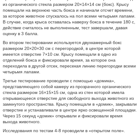
из органического стекла размером 20×14×14 см (бокс). Крысу
помещали на верхнюю часть бокса и начинали отсчет времени,
за которое животное спускалось на пол всеми четырьмя лапами.
В случае, когда крыса оставалась наверху бокса в течение 180 с,
действие считалось не выполненным, тест завершали, давая
оценку в 3 балла.
Во втором тестировании используется двухкамерный бокс
размером 20×20×30 см с перегородкой, в центре которой
имеется отверстие 7×10 см. Крысу помещали в одно из
отделений бокса и фиксировали время, за которое она
переходила в другой отсек, пересекая линию перегородки всеми
четырьмя лапами.
Третье тестирование проводили с помощью «домика»,
представляющего собой камеру из прозрачного органического
стекла размером 16×15×15 см, одна из стен которой имела
открывающееся отверстие для свободного выхода животного из
замкнутого пространства. Крысу помещали в «домик», закрывали
отверстие и устанавливали в центре ярко освещенной площадки.
Через 15 секунд «домик» открывали и фиксировали время
выхода животного.
Исследования по тестам 4-8 проводили в «открытом поле».