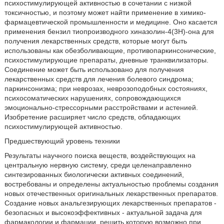
психостимулирующей активностью в сочетании с низкой
токсичностью, и поэтому может найти применение в химико-
фармацевтической промышленности и медицине. Оно касается
применения бензил тиопроизводного хиназолин-4(3Н)-она для
получения лекарственных средств, которые могут быть
использованы как обезболивающие, противопаркинсонические,
психостимулирующие препараты, дневные транквилизаторы.
Соединение может быть использовано для получения
лекарственных средств для лечения болевого синдрома;
паркинсонизма; при неврозах, неврозоподобных состояниях,
психосоматических нарушениях, сопровождающихся
эмоционально-стрессорными расстройствами и астенией.
Изобретение расширяет число средств, обладающих
психостимулирующей активностью.
Предшествующий уровень техники
Результаты научного поиска веществ, воздействующих на
центральную нервную систему, среди целенаправленно
синтезированных биологически активных соединений,
востребованы и определены актуальностью проблемы создания
новых отечественных оригинальных лекарственных препаратов.
Создание новых анальгезирующих лекарственных препаратов -
безопасных и высокоэффективных - актуальной задача для
фармакологии и фармации, решить которую возможно при