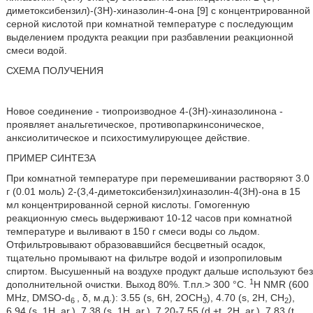
диметоксибензил)-(3Н)-хиназолин-4-она [9] с концентрированной
серной кислотой при комнатной температуре с последующим
выделением продукта реакции при разбавлении реакционной
смеси водой.
СХЕМА ПОЛУЧЕНИЯ
Новое соединение - тиопроизводное 4-(3Н)-хиназолинона -
проявляет анальгетическое, противопаркинсоническое,
анксиолитическое и психостимулирующее действие.
ПРИМЕР СИНТЕЗА
При комнатной температуре при перемешивании растворяют 3.0
г (0.01 моль) 2-(3,4-диметоксибензил)хиназолин-4(3Н)-она в 15
мл концентрированной серной кислоты. Гомогенную
реакционную смесь выдерживают 10-12 часов при комнатной
температуре и выливают в 150 г смеси воды со льдом.
Отфильтровывают образовавшийся бесцветный осадок,
тщательно промывают на фильтре водой и изопропиловым
спиртом. Высушенный на воздухе продукт дальше используют без
1
дополнительной очистки. Выход 80%. Т.пл.> 300 °C.
H NMR (600
MHz, DMSO-d
, δ, м.д.): 3.55 (s, 6H, 2OCH
), 4.70 (s, 2H, CH
),
6
3
2
6.94 (s, 1H, ar.), 7.38 (s, 1H, ar.), 7.20-7.55 (d.+t, 2H, ar.), 7.83 (t,