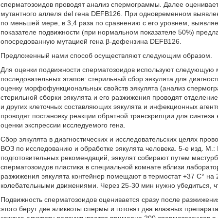
сперматозоидов проводят анализ спермограммы. Далее оцениваетс
мутантного аллеля del гена DEFB126. При одновременном выявлени
по меньшей мере, в 3,4 раза по сравнению с его уровнем, выявл
показателе подвижности (при нормальном показателе 50%) предл
опосредованную мутацией гена β-дефензина DEFB126.
Предложенный нами способ осуществляют следующим образом.
Для оценки подвижности сперматозоидов используют следующую ме
последовательных этапов: стерильный сбор эякулята для диагност
оценку морфофункциональных свойств эякулята (анализ спермогр
стерильной сборки эякулята и его разжижения проводят отделени
и других клеточных составляющих эякулята и инфекционных агенто
проводят постановку реакции обратной транскрипции для синтеза
оценки экспрессии исследуемого гена.
Сбор эякулята в диагностических и исследовательских целях пров
ВОЗ по исследованию и обработке эякулята человека. 5-е изд. М.: 
подготовительных рекомендаций, эякулят собирают путем мастурб
сперматозоидов пластика в специальной комнате вблизи лаборато
разжижения эякулята контейнер помещают в термостат +37 С° на 
колебательными движениями. Через 25-30 мин нужно убедиться, ч
Подвижность сперматозоидов оценивается сразу после разжижени
этого берут две аликвоты спермы и готовят два влажных препарата