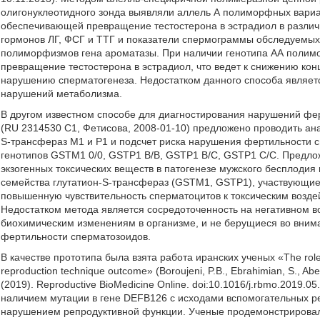
олигонуклеотидного зонда выявляли аллель А полиморфных вариа
обеспечивающей превращение тестостерона в эстрадиол в различ
гормонов ЛГ, ФСГ и ТТГ и показатели спермограммы обследуемых 
полиморфизмов гена ароматазы. При наличии генотипа АА полимо
превращение тестостерона в эстрадиол, что ведет к снижению кон
нарушению сперматогенеза. Недостатком данного способа являет
нарушений метаболизма.
В другом известном способе для диагностирования нарушений фе
(RU 2314530 С1, Фетисова, 2008-01-10) предложено проводить ан
S-трансфераз M1 и P1 и подсчет риска нарушения фертильности 
генотипов GSTM1 0/0, GSTP1 В/В, GSTP1 В/С, GSTP1 С/С. Предло
экзогенных токсических веществ в патогенезе мужского бесплодия
семейства глутатион-S-трансфераз (GSTM1, GSTP1), участвующие
повышенную чувствительность сперматоцитов к токсическим воздей
Недостатком метода является сосредоточенность на негативном 
биохимическим изменениям в организме, и не берущиеся во вним
фертильности сперматозоидов.
В качестве прототипа была взята работа иранских ученых «The role of 
reproduction technique outcome» (Boroujeni, P.В., Ebrahimian, S., Abe
(2019). Reproductive BioMedicine Online. doi:10.1016/j.rbmo.2019
наличием мутации в гене DEFB126 с исходами вспомогательных ре
нарушением репродуктивной функции. Ученые продемонстрировали