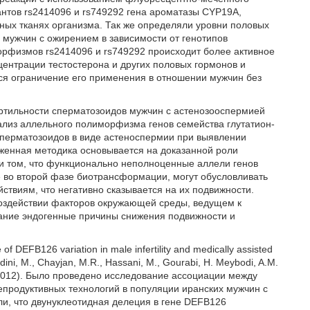
нтов rs2414096 и rs749292 гена ароматазы CYP19A,
ных тканях организма. Так же определяли уровни половых
мужчин с ожирением в зависимости от генотипов
рфизмов rs2414096 и rs749292 происходит более активное
центрации тестостерона и других половых гормонов и
ся ограничение его применения в отношении мужчин без
ртильности сперматозоидов мужчин с астенозооспермией
ализ аллельного полиморфизма генов семейства глутатион-
сперматозоидов в виде астеноспермии при выявлении
женная методика основывается на доказанной роли
 и том, что функционально неполноценные аллели генов
 во второй фазе биотрансформации, могут обусловливать
ствиям, что негативно сказывается на их подвижности.
воздействии факторов окружающей среды, ведущем к
ание эндогенные причины снижения подвижности и
DEFB126 variation in male infertility and medically assisted
dini, M., Chayjan, M.R., Hassani, M., Gourabi, H. Meybodi, A.M.
.05.012). Было проведено исследование ассоциации между
продуктивных технологий в популяции иранских мужчин с
, что двунуклеотидная делеция в гене DEFB126