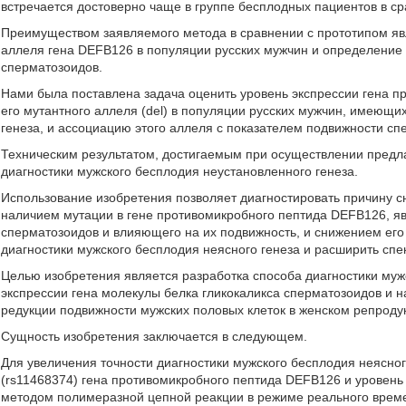
встречается достоверно чаще в группе бесплодных пациентов в ср
Преимуществом заявляемого метода в сравнении с прототипом яв
аллеля гена DEFB126 в популяции русских мужчин и определение 
сперматозоидов.
Нами была поставлена задача оценить уровень экспрессии гена 
его мутантного аллеля (del) в популяции русских мужчин, имеющ
генеза, и ассоциацию этого аллеля с показателем подвижности сп
Техническим результатом, достигаемым при осуществлении предл
диагностики мужского бесплодия неустановленного генеза.
Использование изобретения позволяет диагностировать причину 
наличием мутации в гене противомикробного пептида DEFB126, я
сперматозоидов и влияющего на их подвижность, и снижением его 
диагностики мужского бесплодия неясного генеза и расширить спе
Целью изобретения является разработка способа диагностики муж
экспрессии гена молекулы белка гликокаликса сперматозоидов и н
редукции подвижности мужских половых клеток в женском репродук
Сущность изобретения заключается в следующем.
Для увеличения точности диагностики мужского бесплодия неясно
(rs11468374) гена противомикробного пептида DEFB126 и уровень 
методом полимеразной цепной реакции в режиме реального време