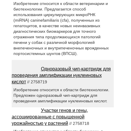
Изобретение относится к области ветеринарии и
биотехнологии. Предлагается способ
использования циркулирующих микроРНК
(miRNA) caninefamiliaris (cfa), полученных из
гепатоцитов, в качестве новых неинвазивных
диагностических биомаркеров для точного
отражения типа продолжающихся патологий
печени у собак с различной морфологией
внепеченочных и внутрипеченочных врожденных
портосистемных шунтов (ВПСШ).
Одноразовый чип-картридж для
проведения амплификации нуклеиновых
кислот
// 2758719
Изобретение относится к области биотехнологии.
Предложен одноразовый чип-картридж для
проведения амплификации нуклеиновых кислот.
Участки генов и гены,
ассоциированные с повышенной
урожайностью у растений
// 2758718