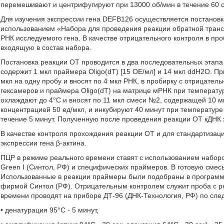
перемешивают и центрифугируют при 13000 об/мин в течение 60 с
Для изучения экспрессии гена DEFB126 осуществляется постановк
использованием «Набора для проведения реакции обратной транск
РНК исследуемого гена. В качестве отрицательного контроля в пр
входящую в состав набора.
Постановка реакции ОТ проводится в два последовательных этап
содержит 1 мкл праймера Oligo(dT) [15 ОЕ/мл] и 14 мкл ddH2O. 
мкл на одну пробу и вносят по 4 мкл РНК, в пробирку с отрицате
гексамеров и праймера Oligo(dT) на матрице мРНК при температур
охлаждают до 4°С и вносят по 11 мкл смеси №2, содержащей 10 м
концентрацией 50 ед/мкл, и инкубируют 40 минут при температуре
течение 5 минут. Полученную после проведения реакции ОТ кДНК 
В качестве контроля прохождения реакции ОТ и для стандартиза
экспрессии гена β-актина.
ПЦР в режиме реального времени ставят с использованием набор
Green I (Синтол, РФ) и специфических праймеров. В готовую смес
Использованные в реакции праймеры были подобраны в программн
фирмой Синтол (РФ). Отрицательным контролем служит проба с 
времени проводят на приборе ДТ-96 (ДНК-Технология, РФ) по сл
• денатурация 95°С - 5 минут,