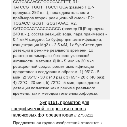
CGTCAGAACCTGGCCACTTTT; R1:
TATCCGTTGGTTTGCCTGCA (размер ПЦР-
продукта: 292 п.н.); последовательности
праймеров второй реакционной смеси: F2:
TCGACCTGCGTTGCGTAAAC; R2:
CATCCCAGTAGCGGGCG (размер ПЦР-продукта:
240 п.н.), состав реакций: вода, пара праймеров -
0,4 мкМ каждого, 1х буфер для амплификации,
концентрация Mg2+ - 2,5 мМ, 1х SybrGreen для
детекции в режиме реального времени, 1х
раствор полимеразы без экзонуклеазной
активности, матрица ДНК - 5 мкл на 20 мкл
реакционной среды, режим амплификации
представлен следующим образом: 1) 95°С - 5
мин; 2) 95°С - 30 с (40 раз); 3) 65° - 20 с (40 раз);
4) 72°С - 20 мин; 5) 72°С - 5 мин; проведение
детекции возможно как в режиме реального
времени, так и методом гель-электрофореза.
Synp161, промотор для
специфической экспрессии генов в
палочковых фоторецепторах
// 2758211
Предложенная группа изобретений относится к