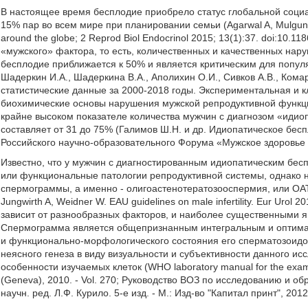
В настоящее время бесплодие приобрело статус глобальной соци
15% пар во всем мире при планировании семьи (Agarwal A, Mulgund A
around the globe; 2 Reprod Biol Endocrinol 2015; 13(1):37. doi:10.
«мужского» фактора, то есть, количественных и качественных на
бесплодие приближается к 50% и является критическим для популя
Шадеркин И.А., Шадеркина В.А., Аполихин О.И., Сивков А.В., Ком
статистические данные за 2000-2018 годы. Экспериментальная и кли
биохимические основы нарушения мужской репродуктивной функции
крайне высоком показателе количества мужчин с диагнозом «идио
составляет от 31 до 75% (Галимов Ш.Н. и др. Идиопатическое бес
Российского научно-образовательного Форума «Мужское здоровье и 
Известно, что у мужчин с диагностированным идиопатическим бе
или функциональные патологии репродуктивной системы, однако 
спермограммы, а именно - олигоастенотератозооспермия, или ОАТ
Jungwirth A, Weidner W. EAU guidelines on male infertility. Eur Uro
зависит от разнообразных факторов, и наиболее существенными яв
Спермограмма является общепризнанным интегральным и оптима
и функционально-морфологического состояния его сперматозоидов
неясного генеза в виду визуальности и субъективности данного ис
особенности изучаемых клеток (WHO laboratory manual for the exam
(Geneva), 2010. - Vol. 270; Руководство ВОЗ по исследованию и об
научн. ред. Л.Ф. Курило. 5-е изд. - М.: Изд-во "Капитал принт", 2012