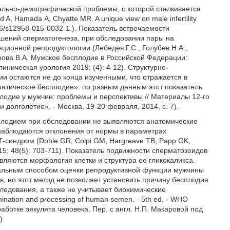
ально-демографической проблемы, с которой сталкивается
, Hamada А, Chyatte MR. A unique view on male infertility
1186/s12958-015-0032-1.). Показатель встречаемости
рушений сперматогенеза, при обследовании пары на
ционной репродуктологии (Лебедев Г.С., Голубев Н.А.,
арова В.А. Мужское бесплодие в Российской Федерации:
ническая урология 2019; (4): 4-12). Структурно-
 остаются не до конца изученными, что отражается в
патическое бесплодие»: по разным данным этот показатель
плодие у мужчин: проблемы и перспективы // Материалы 12-го
долголетие». - Москва, 19-20 февраля, 2014, с. 7).
сплодием при обследовании не выявляются анатомические
наблюдаются отклонения от нормы в параметрах
-синдром (Dohle GR, Colpi GM, Hargreave ТВ, Papp GK,
l 2015; 48(5): 703-711). Показатель подвижности сперматозоидов
ляются морфология клетки и структура ее гликокаликса.
льным способом оценки репродуктивной функции мужчины
, но этот метод не позволяет установить причину бесплодия
следования, а также не учитывает биохимические
ination and processing of human semen. - 5th ed. - WHO
работке эякулята человека. Пер. с англ. Н.П. Макаровой под
).