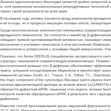
Лечение идиопатического бесплодия является крайне непростой з
и, хотя применение вспомогательных репродуктивных технологий 
теряет своей актуальности во всем мире.
В последние годы активно изучается вклад компонентов врожденн
и ее исходы, но и процессы миграции половых клеток, капацитаци
Среди многочисленных компонентов гликокаликса сперматозоидо
врожденного иммунитета. Он относится к семейству β-дефензинов
обладают прямой противомикробной активностью, оказывают имм
воспаления и усиливают хемотаксис в зону воспаления (Ковальчук Л
иммунология и аллергология с основами общей иммунологии. Учеб
Показано, что белок DEFB126 специфически экспрессируется клетк
структуры гликокаликса сперматозоидов млекопитающих. Помимо 
воспалительной реакции этот β-дефензин обеспечивает эффектив
тракта, успешное оплодотворение яйцеклетки и препятствует ра
иммунной системы (Yudin, А.I., Тгеесе, С.A., Tollner, Т.L., Overstree
the major component of the cynomolgus Macaque sperm plasma membra
наличии двунуклеотидной делеции во втором экзоне (rs11468374) 
образуется дефектная мРНК, лишенная стоп-кодона, которая быст
контроля качества образующихся мРНК, в результате чего структу
дефензина.
Известен способ прогнозирования риска нарушений фертильности
10.11.2013). Методом алелль-специфичной полимеразной цепной