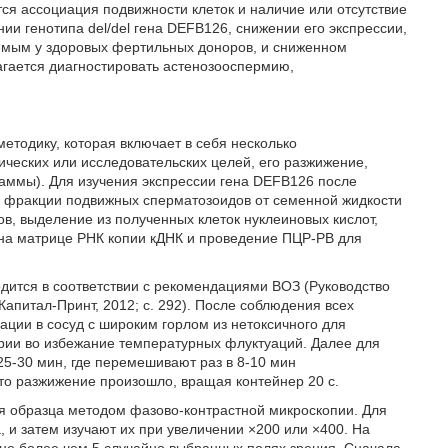
я ассоциация подвижности клеток и наличие или отсутствие
и генотипа del/del гена DEFB126, снижении его экспрессии,
яемым у здоровых фертильных доноров, и сниженном
агается диагностировать астенозооспермию,
тодику, которая включает в себя несколько
ических или исследовательских целей, его разжижение,
аммы). Для изучения экспрессии гена DEFB126 после
е фракции подвижных сперматозоидов от семенной жидкости
в, выделение из полученных клеток нуклеиновых кислот,
 на матрице РНК копии кДНК и проведение ПЦР-РВ для
одится в соответствии с рекомендациями ВОЗ (Руководство
Капитал-Принт, 2012; с. 292). После соблюдения всех
ации в сосуд с широким горлом из нетоксичного для
рии во избежание температурных флуктуаций. Далее для
25-30 мин, где перемешивают раз в 8-10 мин
то разжижение произошло, вращая контейнер 20 с.
я образца методом фазово-контрастной микроскопии. Для
, и затем изучают их при увеличении ×200 или ×400. На