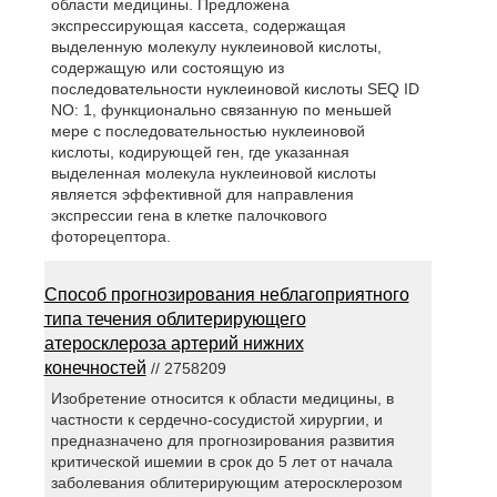
области медицины. Предложена
экспрессирующая кассета, содержащая
выделенную молекулу нуклеиновой кислоты,
содержащую или состоящую из
последовательности нуклеиновой кислоты SEQ ID
NO: 1, функционально связанную по меньшей
мере с последовательностью нуклеиновой
кислоты, кодирующей ген, где указанная
выделенная молекула нуклеиновой кислоты
является эффективной для направления
экспрессии гена в клетке палочкового
фоторецептора.
Способ прогнозирования неблагоприятного
типа течения облитерирующего
атеросклероза артерий нижних
конечностей
// 2758209
Изобретение относится к области медицины, в
частности к сердечно-сосудистой хирургии, и
предназначено для прогнозирования развития
критической ишемии в срок до 5 лет от начала
заболевания облитерирующим атеросклерозом