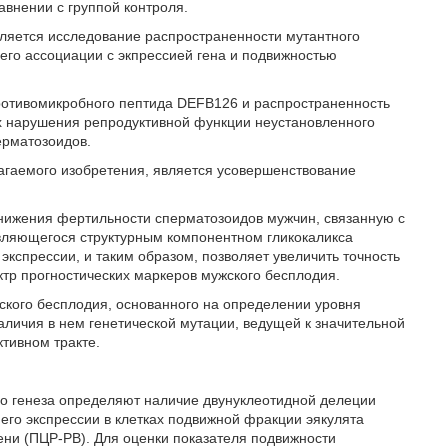
авнении с группой контроля.
ляется исследование распространенности мутантного
его ассоциации с экпрессией гена и подвижностью
противомикробного пептида DEFB126 и распространенность
их нарушения репродуктивной функции неустановленного
ерматозоидов.
агаемого изобретения, является усовершенствование
снижения фертильности сперматозоидов мужчин, связанную с
вляющегося структурным компонентном гликокаликса
экспрессии, и таким образом, позволяет увеличить точность
ктр прогностических маркеров мужского бесплодия.
ского бесплодия, основанного на определении уровня
аличия в нем генетической мутации, ведущей к значительной
тивном тракте.
го генеза определяют наличие двунуклеотидной делеции
его экспрессии в клетках подвижной фракции эякулята
ни (ПЦР-РВ). Для оценки показателя подвижности