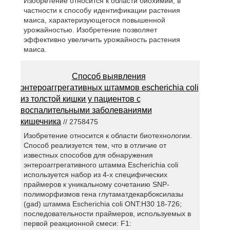
Изобретение относится к области биохимии, в
частности к способу идентификации растения
маиса, характеризующегося повышенной
урожайностью. Изобретение позволяет
эффективно увеличить урожайность растения
маиса.
Способ выявления
энтероаггрегативных штаммов escherichia coli
из толстой кишки у пациентов с
воспалительными заболеваниями
кишечника
// 2758475
Изобретение относится к области биотехнологии.
Способ реализуется тем, что в отличие от
известных способов для обнаружения
энтероаггрегативного штамма Escherichia coli
используется набор из 4-х специфических
праймеров к уникальному сочетанию SNP-
полиморфизмов гена глутаматдекарбоксилазы
(gad) штамма Escherichia coli ONT:H30 18-726;
последовательности праймеров, используемых в
первой реакционной смеси: F1: