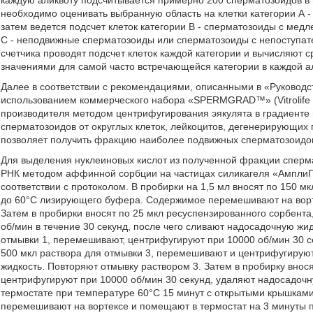
каждую аликвоту подсчитывается примерно 200 сперматозоидов в 
необходимо оценивать выбранную область на клетки категории А 
затем ведется подсчет клеток категории В - сперматозоиды с мед
С - неподвижные сперматозоиды или сперматозоиды с непоступа
счетчика проводят подсчет клеток каждой категории и вычисляют
значениями для самой часто встречающейся категории в каждой а
Далее в соответствии с рекомендациями, описанными в «Руководс
использованием коммерческого набора «SPERMGRAD™» (Vitrolife S
производителя методом центрифугирования эякулята в градиенте
сперматозоидов от округлых клеток, лейкоцитов, дегенерирующих 
позволяет получить фракцию наиболее подвижных сперматозоидо
Для выделения нуклеиновых кислот из полученной фракции сперм
РНК методом аффинной сорбции на частицах силикагеля «АмплиП
соответствии с протоколом. В пробирки на 1,5 мл вносят по 150 
до 60°С лизирующего буфера. Содержимое перемешивают на ворте
Затем в пробирки вносят по 25 мкл ресуспензированного сорбент
об/мин в течение 30 секунд, после чего сливают надосадочную жи
отмывки 1, перемешивают, центрифугируют при 10000 об/мин 30 с
500 мкл раствора для отмывки 3, перемешивают и центрифугируют
жидкость. Повторяют отмывку раствором 3. Затем в пробирку внос
центрифугируют при 10000 об/мин 30 секунд, удаляют надосадочн
термостате при температуре 60°С 15 минут с открытыми крышками
перемешивают на вортексе и помещают в термостат на 3 минуты 