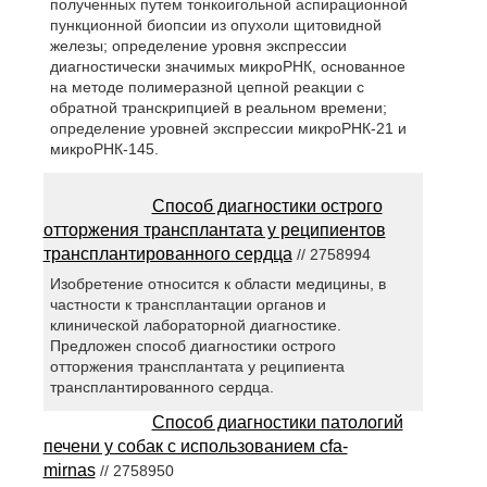
полученных путем тонкоигольной аспирационной
пункционной биопсии из опухоли щитовидной
железы; определение уровня экспрессии
диагностически значимых микроРНК, основанное
на методе полимеразной цепной реакции с
обратной транскрипцией в реальном времени;
определение уровней экспрессии микроРНК-21 и
микроРНК-145.
Способ диагностики острого
отторжения трансплантата у реципиентов
трансплантированного сердца
// 2758994
Изобретение относится к области медицины, в
частности к трансплантации органов и
клинической лабораторной диагностике.
Предложен способ диагностики острого
отторжения трансплантата у реципиента
трансплантированного сердца.
Способ диагностики патологий
печени у собак с использованием cfa-
mirnas
// 2758950