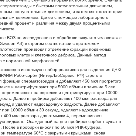
не более чем 5 случайно выбранных полях зрения. Сначала
- сперматозоиды с быстрым поступательным движением,
ленным поступательным движением, и затем клеток категории
тельным движением. Далее с помощью лабораторного
 средний процент и различия между двумя процентными
ликвоте.
тве ВОЗ по исследованию и обработке эякулята человека» с
weden АВ) в строгом соответствии с протоколом
 плотностей производят отделение фракции подвижных
половых клеток и клеточного дебриса. Данный метод
в с нормальной морфологией.
атозоидов используют набор реактивов для выделения ДНК/
РАИМ Рибо-сорб» (ИнтерЛабСервис, РФ) строго в
мкл фракции сперматозоидов и добавляют 450 мкл прогретого
ксе и центрифугируют при 5000 об/мин в течение 5 сек.
а, перемешивают на вортексе и центрифугируют при 10000
дкость. Далее в пробирки добавляют 400 мкл раствора для
екунд и удаляют надосадочную жидкость. Далее добавляют
 при 10000 об/мин 30 секунд, удаляют надосадочную
ят 400 мкл раствора для отмывки 4, перемешивают,
ую жидкость. Осажденный на дне пробирок сорбент сушат в
. После в пробирки вносят по 50 мкл РНК-буфера,
при температуре 60°С с закрытыми крышками, снова