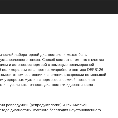
ической лабораторной диагностике, и может быть
становленного генеза. Способ состоит в том, что в клетках
одием и астенозооспермией с помощью полимеразной
й полиморфизм гена противомикробного пептида DEFB126
в гомозиготном состоянии и снижение экспрессии по меньшей
ным у здоровых мужчин с нормозооспермией, позволяет
чин, увеличить точность диагностики идиопатического
гии репродукции (репродуктологии) и клинической
метода диагностики мужского бесплодия неустановленного