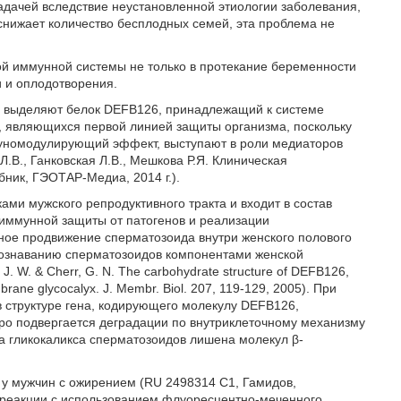
адачей вследствие неустановленной этиологии заболевания,
снижает количество бесплодных семей, эта проблема не
ой иммунной системы не только в протекание беременности
и и оплодотворения.
в выделяют белок DEFB126, принадлежащий к системе
, являющихся первой линией защиты организма, поскольку
уномодулирующий эффект, выступают в роли медиаторов
.В., Ганковская Л.В., Мешкова Р.Я. Клиническая
ник, ГЭОТАР-Медиа, 2014 г.).
ами мужского репродуктивного тракта и входит в состав
иммунной защиты от патогенов и реализации
ное продвижение сперматозоида внутри женского полового
спознаванию сперматозоидов компонентами женской
t, J. W. & Cherr, G. N. The carbohydrate structure of DEFB126,
ne glycocalyx. J. Membr. Biol. 207, 119-129, 2005). При
в структуре гена, кодирующего молекулу DEFB126,
ро подвергается деградации по внутриклеточному механизму
ра гликокаликса сперматозоидов лишена молекул β-
 у мужчин с ожирением (RU 2498314 С1, Гамидов,
 реакции с использованием флуоресцентно-меченного