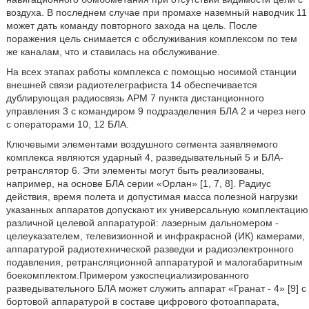
воздуха. В последнем случае при промахе наземный наводчик 11
может дать команду повторного захода на цель. После
поражения цель снимается с обслуживания комплексом по тем
же каналам, что и ставилась на обслуживание.
На всех этапах работы комплекса с помощью носимой станции
внешней связи радиотелеграфиста 14 обеспечивается
дублирующая радиосвязь АРМ 7 пункта дистанционного
управления 3 с командиром 9 подразделения БЛА 2 и через него
с операторами 10, 12 БЛА.
Ключевыми элементами воздушного сегмента заявляемого
комплекса являются ударный 4, разведывательный 5 и БЛА-
ретранслятор 6. Эти элементы могут быть реализованы,
например, на основе БЛА серии «Орлан» [1, 7, 8]. Радиус
действия, время полета и допустимая масса полезной нагрузки
указанных аппаратов допускают их универсальную комплектацию
различной целевой аппаратурой: лазерным дальномером -
целеуказателем, телевизионной и инфракрасной (ИК) камерами,
аппаратурой радиотехнической разведки и радиоэлектронного
подавления, ретрансляционной аппаратурой и малогабаритным
боекомплектом.Примером узкоспециализированного
разведывательного БЛА может служить аппарат «Гранат - 4» [9] с
бортовой аппаратурой в составе цифрового фотоаппарата,