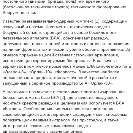
постоянного (дивизия, бригада, полк) или временного
(батальонная тактическая группа) тактического формирования
Вооруженных сил.
Известен разведывательно-ударный комплекс [1], содержащий
воздушный и наземный сегменты технических средств.
Воздушный сегмент, строящийся на основе беспилотного
летательного аппарата (БЛА), обеспечивает разведку,
целеуказание, подсвет целей и контроль их огневого поражения
на линии фронта и тактической глубине обороны противника. За
огневое поражение целей отвечает ствольная артиллерия,
использующая корректируемые боеприпасы. В различных
вариантах в комплексе применяют малые БЛА самолетного типа
«Элерон-3», «Орлан-10», «Форпост». В качестве наиболее
перспективного предлагается законченный в разработке и
запущенный в серийное производство БЛА «Орлан-30».
Аналогичное назначение и состав имеет автоматизированная
боевая система на базе БЛА [2], где в качестве воздушного
носителя средств разведки и целеуказания используется БЛА
«Катран». Особенностью системы является применение
самонаводящихся артиллерийских снарядов и мин, способных
поражать цели первым выстрелом без пристрелки, а также
интеграция с наземным комплексом средств
автоматизированного управления огнем.