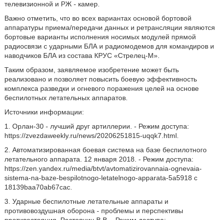
телевизионной и РЖ - камер.
Важно отметить, что во всех вариантах основой бортовой
аппаратуры приема/передачи данных и ретрансляции являются
бортовые варианты исполнения носимых модулей прямой
радиосвязи с ударными БЛА и радиомодемов для командиров и
наводчиков БЛА из состава КРУС «Стрелец-М».
Таким образом, заявляемое изобретение может быть
реализовано и позволяет повысить боевую эффективность
комплекса разведки и огневого поражения целей на основе
беспилотных летательных аппаратов.
Источники информации:
1. Орлан-30 - лучший друг артиллерии. - Режим доступа:
https://zvezdaweekly.ru/news/20206251815-uqqk7.html.
2. Автоматизированная боевая система на базе беспилотного
летательного аппарата. 12 января 2018. - Режим доступа:
https://zen.yandex.ru/media/btvt/avtomatizirovannaia-ognevaia-
sistema-na-baze-bespilotnogo-letatelnogo-apparata-5a5918 с
18139baa70ab67cac.
3. Ударные беспилотные летательные аппараты и
противовоздушная оборона - проблемы и перспективы