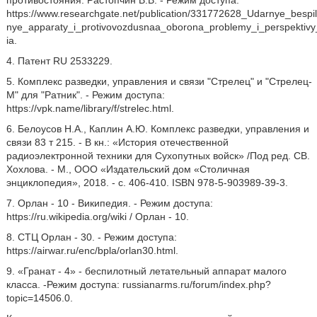
противостояния. Растопчин В.В. - Режим доступа:
https://www.researchgate.net/publication/331772628_Udarnye_bespil
nye_apparaty_i_protivovozdusnaa_oborona_problemy_i_perspektivy
ia.
4. Патент RU 2533229.
5. Комплекс разведки, управления и связи "Стрелец" и "Стрелец-
М" для "Ратник". - Режим доступа:
https://vpk.name/library/f/strelec.html.
6. Белоусов Н.А., Каплин А.Ю. Комплекс разведки, управления и
связи 83 т 215. - В кн.: «История отечественной
радиоэлектронной техники для Сухопутных войск» /Под ред. СВ.
Хохлова. - М., ООО «Издательский дом «Столичная
энциклопедия», 2018. - с. 406-410. ISBN 978-5-903989-39-3.
7. Орлан - 10 - Википедия. - Режим доступа:
https://ru.wikipedia.org/wiki / Орлан - 10.
8. СТЦ Орлан - 30. - Режим доступа:
https://airwar.ru/enc/bpla/orlan30.html.
9. «Гранат - 4» - беспилотный летательный аппарат малого
класса. -Режим доступа: russianarms.ru/forum/index.php?
topic=14506.0.