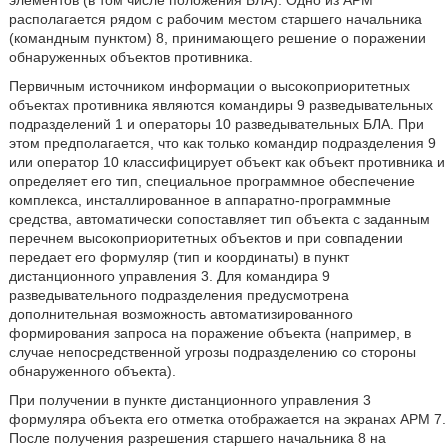
элементов (в том числе положения БЛА). Одно из АРМ
располагается рядом с рабочим местом старшего начальника
(командным пунктом) 8, принимающего решение о поражении
обнаруженных объектов противника.
Первичным источником информации о высокоприоритетных
объектах противника являются командиры 9 разведывательных
подразделений 1 и операторы 10 разведывательных БЛА. При
этом предполагается, что как только командир подразделения 9
или оператор 10 классифицирует объект как объект противника и
определяет его тип, специальное программное обеспечение
комплекса, инсталлированное в аппаратно-программные
средства, автоматически сопоставляет тип объекта с заданным
перечнем высокоприоритетных объектов и при совпадении
передает его формуляр (тип и координаты) в пункт
дистанционного управления 3. Для командира 9
разведывательного подразделения предусмотрена
дополнительная возможность автоматизированного
формирования запроса на поражение объекта (например, в
случае непосредственной угрозы подразделению со стороны
обнаруженного объекта).
При получении в пункте дистанционного управления 3
формуляра объекта его отметка отображается на экранах АРМ 7.
После получения разрешения старшего начальника 8 на