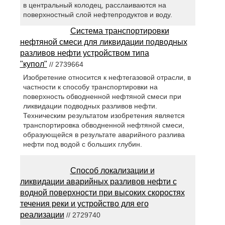
в центральный колодец, расслаиваются на
поверхностный слой нефтепродуктов и воду.
Система транспортировки
нефтяной смеси для ликвидации подводных
разливов нефти устройством типа
"купол"
// 2739664
Изобретение относится к нефтегазовой отрасли, в
частности к способу транспортировки на
поверхность обводненной нефтяной смеси при
ликвидации подводных разливов нефти.
Техническим результатом изобретения является
транспортировка обводненной нефтяной смеси,
образующейся в результате аварийного разлива
нефти под водой с больших глубин.
Способ локализации и
ликвидации аварийных разливов нефти с
водной поверхности при высоких скоростях
течения реки и устройство для его
реализации
// 2729740