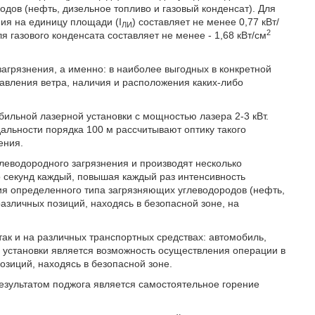
дов (нефть, дизельное топливо и газовый конденсат). Для
ия на единицу площади (I
) составляет не менее 0,77 кВт/
ЛИ
2
ля газового конденсата составляет не менее - 1,68 кВт/см
загрязнения, а именно: в наиболее выгодных в конкретной
равления ветра, наличия и расположения каких-либо
ильной лазерной установки с мощностью лазера 2-3 кВт.
альности порядка 100 м рассчитывают оптику такого
ения.
леводородного загрязнения и производят несколько
 секунд каждый, повышая каждый раз интенсивность
ия определенного типа загрязняющих углеводородов (нефть,
азличных позиций, находясь в безопасной зоне, на
так и на различных транспортных средствах: автомобиль,
 установки является возможность осуществления операции в
озиций, находясь в безопасной зоне.
езультатом поджога является самостоятельное горение