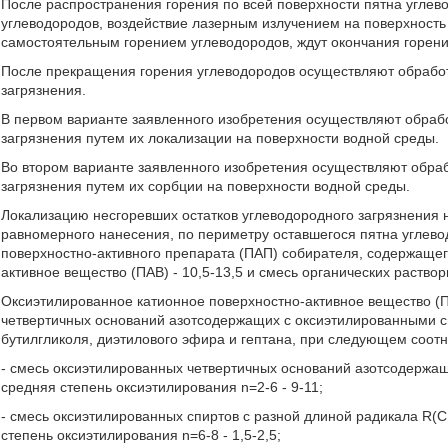
После распространения горения по всей поверхности пятна углево
углеводородов, воздействие лазерным излучением на поверхност
самостоятельным горением углеводородов, ждут окончания горени
После прекращения горения углеводородов осуществляют обработ
загрязнения.
В первом варианте заявленного изобретения осуществляют обрабо
загрязнения путем их локализации на поверхности водной среды.
Во втором варианте заявленного изобретения осуществляют обраб
загрязнения путем их сорбции на поверхности водной среды.
Локализацию несгоревших остатков углеводородного загрязнения
равномерного нанесения, по периметру оставшегося пятна углевод
поверхностно-активного препарата (ПАП) собирателя, содержащег
активное вещество (ПАВ) - 10,5-13,5 и смесь органических раствор
Оксиэтилированное катионное поверхностно-активное вещество (П
четвертичных оснований азотсодержащих с оксиэтилированными сп
бутилгликоля, диэтилового эфира и гептана, при следующем соот
- смесь оксиэтилированных четвертичных оснований азотсодержа
средняя степень оксиэтилирования n=2-6 - 9-11;
- смесь оксиэтилированных спиртов с разной длиной радикала R(
степень оксиэтилирования n=6-8 - 1,5-2,5;