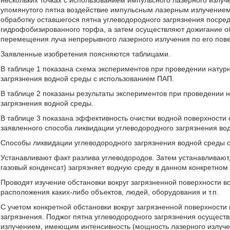
нескольких точках с использованием импульсного лазерного излуч
упомянутого пятна воздействие импульсным лазерным излучением
обработку оставшегося пятна углеводородного загрязнения посре
гидрофобизированного торфа, а затем осуществляют дожигание об
перемещения луча непрерывного лазерного излучения по его пове
Заявленные изобретения поясняются таблицами.
В таблице 1 показана схема экспериментов при проведении натур
загрязнения водной среды с использованием ПАП.
В таблице 2 показаны результаты экспериментов при проведении 
загрязнения водной среды.
В таблице 3 показана эффективность очистки водной поверхности
заявленного способа ликвидации углеводородного загрязнения во
Способы ликвидации углеводородного загрязнения водной среды
Устанавливают факт разлива углеводородов. Затем устанавливают,
газовый конденсат) загрязняет водную среду в данном конкретном 
Проводят изучение обстановки вокруг загрязненной поверхности в
расположения каких-либо объектов, людей, оборудования и т.п.
С учетом конкретной обстановки вокруг загрязненной поверхности
загрязнения. Поджог пятна углеводородного загрязнения осущест
излучением, имеющим интенсивность (мощность лазерного излуче