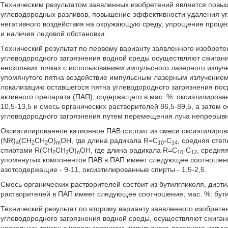
Техническим результатом заявленных изобретений является повы
углеводородных разливов, повышение эффективности удаления уг
негативного воздействия на окружающую среду, упрощение процесс
и наличия ледовой обстановки.
Технический результат по первому варианту заявленного изобрете
углеводородного загрязнения водной среды осуществляют сжигани
нескольких точках с использованием импульсного лазерного излуч
упомянутого пятна воздействие импульсным лазерным излучение
локализацию оставшегося пятна углеводородного загрязнения пос
активного препарата (ПАП), содержащего в мас. %: оксиэтилирова
10,5-13,5 и смесь органических растворителей 86,5-89,5, а затем
углеводородного загрязнения путем перемещения луча непрерывно
Оксиэтилированное катионное ПАВ состоит из смеси оксиэтилиро
(NR)
(CH
CH
O)
OH, где длина радикала R=C
-C
, средняя сте
4
2
2
m
10
14
спиртами R(CH
CH
O)
OH, где длина радикала R=C
-C
, средня
2
2
n
10
12
упомянутых компонентов ПАВ в ПАП имеет следующее соотношени
азотсодержащие - 9-11, оксиэтилированные спирты - 1,5-2,5.
Смесь органических растворителей состоит из бутилгликоля, диэт
растворителей в ПАП имеет следующее соотношение, мас. %: бутилгл
Технический результат по второму варианту заявленного изобретен
углеводородного загрязнения водной среды, осуществляют сжигани