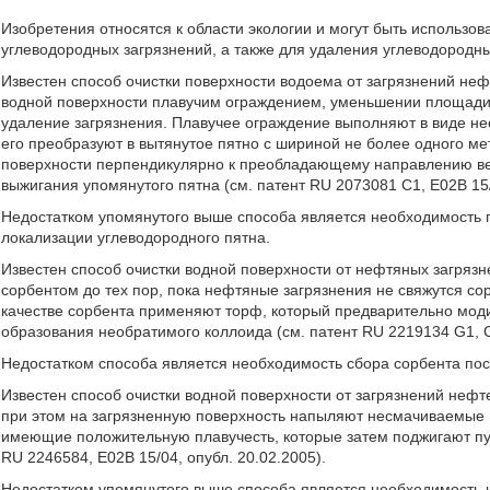
Изобретения относятся к области экологии и могут быть использо
углеводородных загрязнений, а также для удаления углеводородны
Известен способ очистки поверхности водоема от загрязнений не
водной поверхности плавучим ограждением, уменьшении площади 
удаление загрязнения. Плавучее ограждение выполняют в виде н
его преобразуют в вытянутое пятно с шириной не более одного ме
поверхности перпендикулярно к преобладающему направлению вет
выжигания упомянутого пятна (см. патент RU 2073081 С1, Е02В 15/
Недостатком упомянутого выше способа является необходимость
локализации углеводородного пятна.
Известен способ очистки водной поверхности от нефтяных загря
сорбентом до тех пор, пока нефтяные загрязнения не свяжутся сор
качестве сорбента применяют торф, который предварительно мо
образования необратимого коллоида (см. патент RU 2219134 G1, C0
Недостатком способа является необходимость сбора сорбента пос
Известен способ очистки водной поверхности от загрязнений неф
при этом на загрязненную поверхность напыляют несмачиваемые 
имеющие положительную плавучесть, которые затем поджигают пут
RU 2246584, Е02В 15/04, опубл. 20.02.2005).
Недостатком упомянутого выше способа является необходимость 