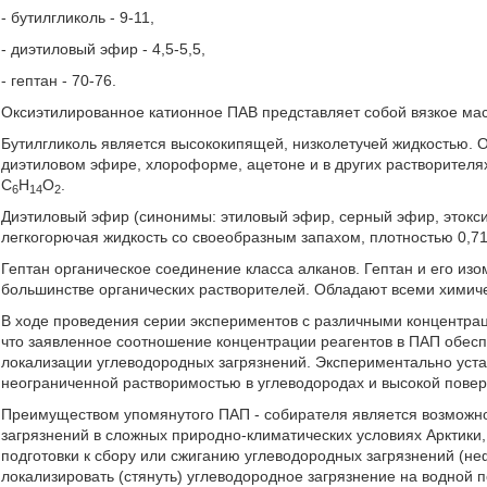
- бутилгликоль - 9-11,
- диэтиловый эфир - 4,5-5,5,
- гептан - 70-76.
Оксиэтилированное катионное ПАВ представляет собой вязкое мас
Бутилгликоль является высококипящей, низколетучей жидкостью. Он
диэтиловом эфире, хлороформе, ацетоне и в других растворителя
C
H
O
.
6
14
2
Диэтиловый эфир (синонимы: этиловый эфир, серный эфир, этокси
легкогорючая жидкость со своеобразным запахом, плотностью 0,71
Гептан органическое соединение класса алканов. Гептан и его из
большинстве органических растворителей. Обладают всеми химич
В ходе проведения серии экспериментов с различными концентрац
что заявленное соотношение концентрации реагентов в ПАП обес
локализации углеводородных загрязнений. Экспериментально уста
неограниченной растворимостью в углеводородах и высокой повер
Преимуществом упомянутого ПАП - собирателя является возможн
загрязнений в сложных природно-климатических условиях Арктики
подготовки к сбору или сжиганию углеводородных загрязнений (не
локализировать (стянуть) углеводородное загрязнение на водной 