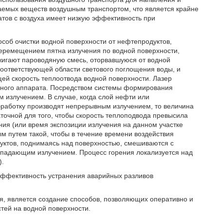
ваемых веществ воздушным транспортом, что является крайне
ов с воздуха имеет низкую эффективность при
соб очистки водной поверхности от нефтепродуктов,
еремещением пятна излучения по водной поверхности,
жигают пароводяную смесь, оторвавшуюся от водной
соответствующей области светового поглощения воды, и
ей скорость теплоотвода водной поверхности. Лазер
льного аппарата. Посредством системы формирования
излучением. В случае, когда слой нефти или
бработку производят непрерывным излучением, то величина
точной для того, чтобы скорость теплоподвода превысила
ния (или время экспозиции излучения на данном участке
м путем такой, чтобы в течение времени воздействия
ктов, поднимаясь над поверхностью, смешиваются с
я падающим излучением. Процесс горения локализуется над
).
эффективность устранения аварийных разливов
я, является создание способов, позволяющих оперативно и
тей на водной поверхности.