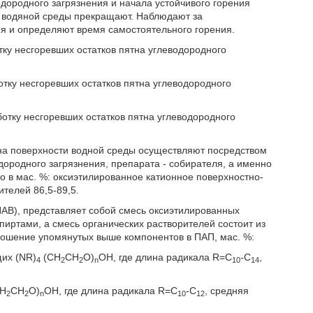
дородного загрязнения и начала устойчивого горения
ь водяной среды прекращают. Наблюдают за
я и определяют время самостоятельного горения.
ку несгоревших остатков пятна углеводородного
тку несгоревших остатков пятна углеводородного
отку несгоревших остатков пятна углеводородного
 на поверхности водной среды осуществляют посредством
ородного загрязнения, препарата - собирателя, а именно
о в мас. %: оксиэтилированное катионное поверхностно-
ителей 86,5-89,5.
АВ), представляет собой смесь оксиэтилированных
иртами, а смесь органических растворителей состоит из
ношение упомянутых выше компонентов в ПАП, мас. %:
щих (NR)
(CH
CH
O)
OH, где длина радикала R=С
-С
,
4
2
2
n
10
14
CH
CH
O)
OH, где длина радикала R=C
-C
, средняя
2
2
n
10
12