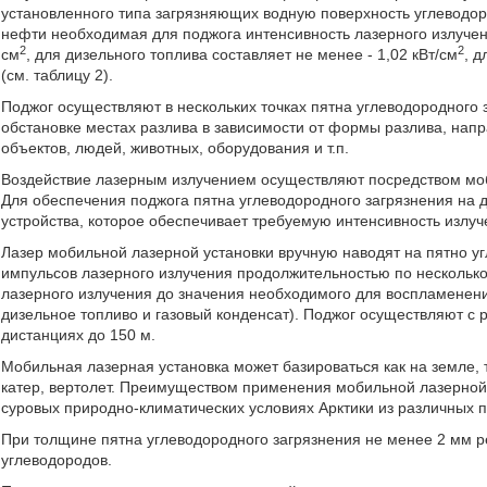
установленного типа загрязняющих водную поверхность углеводоро
нефти необходимая для поджога интенсивность лазерного излучен
2
2
см
, для дизельного топлива составляет не менее - 1,02 кВт/см
, д
(см. таблицу 2).
Поджог осуществляют в нескольких точках пятна углеводородного 
обстановке местах разлива в зависимости от формы разлива, нап
объектов, людей, животных, оборудования и т.п.
Воздействие лазерным излучением осуществляют посредством моб
Для обеспечения поджога пятна углеводородного загрязнения на д
устройства, которое обеспечивает требуемую интенсивность излуч
Лазер мобильной лазерной установки вручную наводят на пятно уг
импульсов лазерного излучения продолжительностью по несколько
лазерного излучения до значения необходимого для воспламенен
дизельное топливо и газовый конденсат). Поджог осуществляют с р
дистанциях до 150 м.
Мобильная лазерная установка может базироваться как на земле, 
катер, вертолет. Преимуществом применения мобильной лазерной
суровых природно-климатических условиях Арктики из различных п
При толщине пятна углеводородного загрязнения не менее 2 мм р
углеводородов.