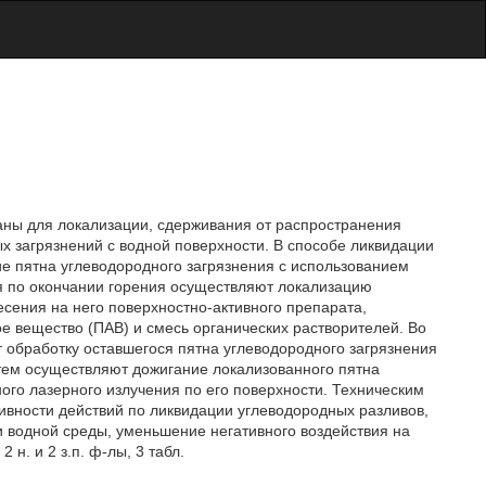
ваны для локализации, сдерживания от распространения
х загрязнений с водной поверхности. В способе ликвидации
е пятна углеводородного загрязнения с использованием
я по окончании горения осуществляют локализацию
сения на него поверхностно-активного препарата,
е вещество (ПАВ) и смесь органических растворителей. Во
 обработку оставшегося пятна углеводородного загрязнения
тем осуществляют дожигание локализованного пятна
го лазерного излучения по его поверхности. Техническим
вности действий по ликвидации углеводородных разливов,
 водной среды, уменьшение негативного воздействия на
н. и 2 з.п. ф-лы, 3 табл.