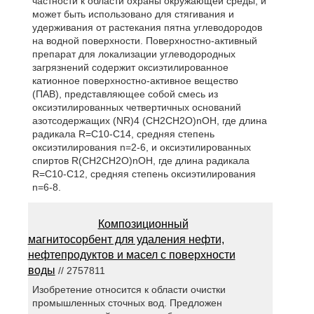
частности к области охраны окружающей среды, и
может быть использовано для стягивания и
удерживания от растекания пятна углеводородов
на водной поверхности. Поверхностно-активный
препарат для локализации углеводородных
загрязнений содержит оксиэтилированное
катионное поверхностно-активное вещество
(ПАВ), представляющее собой смесь из
оксиэтилированных четвертичных оснований
азотсодержащих (NR)4 (CH2CH2O)nOH, где длина
радикала R=C10-C14, средняя степень
оксиэтилирования n=2-6, и оксиэтилированных
спиртов R(CH2CH2O)nOH, где длина радикала
R=C10-C12, средняя степень оксиэтилирования
n=6-8.
Композиционный
магнитосорбент для удаления нефти,
нефтепродуктов и масел с поверхности
воды
// 2757811
Изобретение относится к области очистки
промышленных сточных вод. Предложен