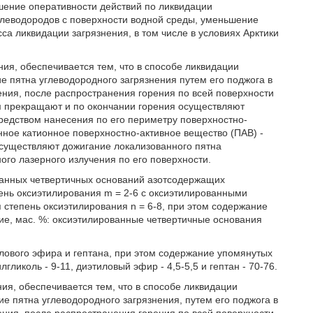
шение оперативности действий по ликвидации
леводородов с поверхности водной среды, уменьшение
а ликвидации загрязнения, в том числе в условиях Арктики
ния, обеспечивается тем, что в способе ликвидации
е пятна углеводородного загрязнения путем его поджога в
ения, после распространения горения по всей поверхности
м прекращают и по окончании горения осуществляют
редством нанесения по его периметру поверхностно-
нное катионное поверхностно-активное вещество (ПАВ) -
 осуществляют дожигание локализованного пятна
го лазерного излучения по его поверхности.
ванных четвертичных оснований азотсодержащих
пень оксиэтилирования m = 2-6 с оксиэтилированными
я степень оксиэтилирования n = 6-8, при этом содержание
е, мас. %: оксиэтилированные четвертичные основания
илового эфира и гептана, при этом содержание упомянутых
иколь - 9-11, диэтиловый эфир - 4,5-5,5 и гептан - 70-76.
ия, обеспечивается тем, что в способе ликвидации
е пятна углеводородного загрязнения, путем его поджога в