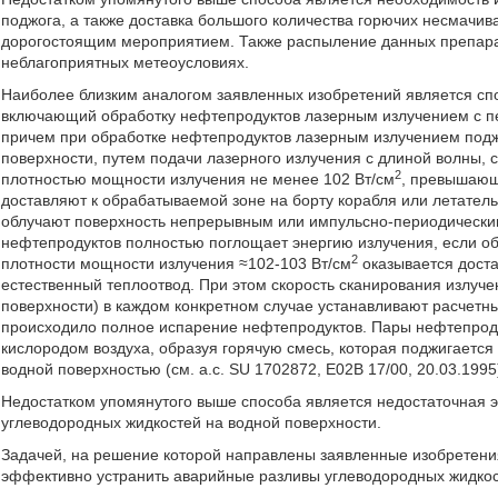
поджога, а также доставка большого количества горючих несмачи
дорогостоящим мероприятием. Также распыление данных препарат
неблагоприятных метеоусловиях.
Наиболее близким аналогом заявленных изобретений является спо
включающий обработку нефтепродуктов лазерным излучением с п
причем при обработке нефтепродуктов лазерным излучением под
поверхности, путем подачи лазерного излучения с длиной волны, 
2
плотностью мощности излучения не менее 102 Вт/см
, превышающ
доставляют к обрабатываемой зоне на борту корабля или летате
облучают поверхность непрерывным или импульсно-периодическим 
нефтепродуктов полностью поглощает энергию излучения, если о
2
плотности мощности излучения ≈102-103 Вт/см
оказывается доста
естественный теплоотвод. При этом скорость сканирования излуче
поверхности) в каждом конкретном случае устанавливают расчетны
происходило полное испарение нефтепродуктов. Пары нефтепроду
кислородом воздуха, образуя горячую смесь, которая поджигаетс
водной поверхностью (см. а.с. SU 1702872, Е02В 17/00, 20.03.1995
Недостатком упомянутого выше способа является недостаточная 
углеводородных жидкостей на водной поверхности.
Задачей, на решение которой направлены заявленные изобретени
эффективно устранить аварийные разливы углеводородных жидкос