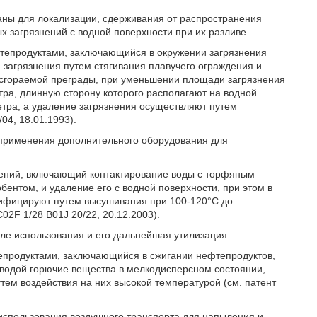
ваны для локализации, сдерживания от распространения
х загрязнений с водной поверхности при их разливе.
фтепродуктами, заключающийся в окружении загрязнения
загрязнения путем стягивания плавучего ограждения и
есгораемой преграды, при уменьшении площади загрязнения
тра, длинную сторону которого располагают на водной
ра, а удаление загрязнения осуществляют путем
04, 18.01.1993).
 применения дополнительного оборудования для
знений, включающий контактирование воды с торфяным
бентом, и удаление его с водной поверхности, при этом в
дифицируют путем высушивания при 100-120°С до
2F 1/28 B01J 20/22, 20.12.2003).
ле использования и его дальнейшая утилизация.
тепродуктами, заключающийся в сжигании нефтепродуктов,
водой горючие вещества в мелкодисперсном состоянии,
ем воздействия на них высокой температурой (см. патент
использования воздушного транспорта для напыления и