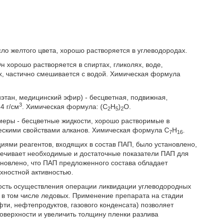
ло желтого цвета, хорошо растворяется в углеводородах.
 хорошо растворяется в спиртах, гликолях, воде,
х, частично смешивается с водой. Химическая формула
этан, медицинский эфир) - бесцветная, подвижная,
3
4 г/см
. Химическая формула: (С
Н
)
O.
2
5
2
омеры - бесцветные жидкости, хорошо растворимые в
ескими свойствами алканов. Химическая формула С
Н
.
7
16
иями реагентов, входящих в состав ПАП, было установлено,
печивает необходимые и достаточные показатели ПАП для
новлено, что ПАП предложенного состава обладает
хностной активностью.
ость осуществления операции ликвидации углеводородных
, в том числе ледовых. Применение препарата на стадии
фти, нефтепродуктов, газового конденсата) позволяет
поверхности и увеличить толщину пленки разлива