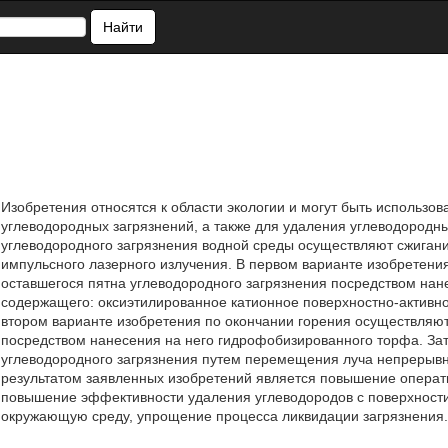
Найти
Изобретения относятся к области экологии и могут быть использо
углеводородных загрязнений, а также для удаления углеводородны
углеводородного загрязнения водной среды осуществляют сжигани
импульсного лазерного излучения. В первом варианте изобретени
оставшегося пятна углеводородного загрязнения посредством нане
содержащего: оксиэтилированное катионное поверхностно-активно
втором варианте изобретения по окончании горения осуществляют
посредством нанесения на него гидрофобизированного торфа. За
углеводородного загрязнения путем перемещения луча непрерывно
результатом заявленных изобретений является повышение операти
повышение эффективности удаления углеводородов с поверхности
окружающую среду, упрощение процесса ликвидации загрязнения. 2 