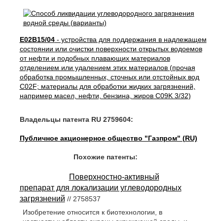
E02B15/04
- устройства для поддержания в надлежащем
состоянии или очистки поверхности открытых водоемов
от нефти и подобных плавающих материалов
отделением или удалением этих материалов (прочая
обработка промышленных, сточных или отстойных вод
C02F; материалы для обработки жидких загрязнений,
например масел, нефти, бензина, жиров C09K 3/32)
Владельцы патента RU 2759604:
Публичное акционерное общество "Газпром" (RU)
Похожие патенты:
Поверхностно-активный
препарат для локализации углеводородных
загрязнений
// 2758537
Изобретение относится к биотехнологии, в