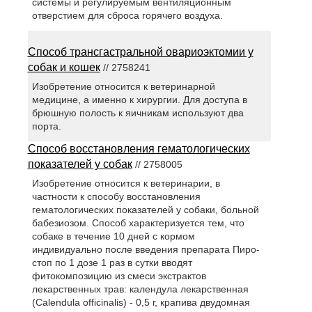
системы и регулируемым вентиляционным
отверстием для сброса горячего воздуха.
Способ трансгастральной овариоэктомии у
собак и кошек
// 2758241
Изобретение относится к ветеринарной
медицине, а именно к хирургии. Для доступа в
брюшную полость к яичникам используют два
порта.
Способ восстановления гематологических
показателей у собак
// 2758005
Изобретение относится к ветеринарии, в
частности к способу восстановления
гематологических показателей у собаки, больной
бабезиозом. Способ характеризуется тем, что
собаке в течение 10 дней с кормом
индивидуально после введения препарата Пиро-
стоп по 1 дозе 1 раз в сутки вводят
фитокомпозицию из смеси экстрактов
лекарственных трав: календула лекарственная
(Calеndula officinаlis) - 0,5 г, крапива двудомная