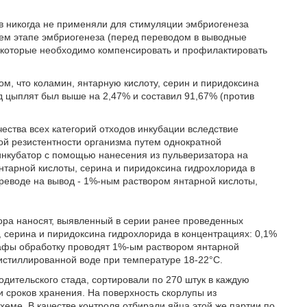
в никогда не применяли для стимуляции эмбриогенеза
нем этапе эмбриогенеза (перед переводом в выводные
 которые необходимо компенсировать и профилактировать
ом, что коламин, янтарную кислоту, серин и пиридоксина
д цыплят был выше на 2,47% и составил 91,67% (против
чества всех категорий отходов инкубации вследствие
й резистентности организма путем однократной
 инкубатор с помощью нанесения из пульверизатора на
нтарной кислоты, серина и пиридоксина гидрохлорида в
переводе на вывод - 1%-ным раствором янтарной кислоты,
тора наносят, выявленный в серии ранее проведенных
, серина и пиридоксина гидрохлорида в концентрациях: 0,1%
кафы обработку проводят 1%-ым раствором янтарной
истиллированной воде при температуре 18-22°С.
дительского стада, сортировали по 270 штук в каждую
 сроков хранения. На поверхность скорлупы из
еме. В качестве контроля отбирали яйца этой же партии по