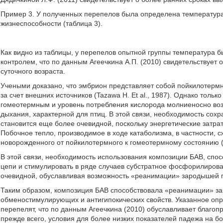
Пример 3. У полученных перепелов была определена температур
жизнеспособности (таблица 3).
Как видно из таблицы, у перепелов опытной группы температура б
контролем, что по данным Агеечкина А.П. (2010) свидетельствует
суточного возраста.
Учеными доказано, что эмбрион представляет собой пойкилотерм
за счет внешних источников (Tazawa Н. Et al., 1987). Однако толь
гомеотермным и уровень потребления кислорода молниеносно воз
дыхания, характерной для птиц. В этой связи, необходимость со
становится еще более очевидной, поскольку энергетические затра
Побочное тепло, производимое в ходе катаболизма, в частности, с
новорожденного от пойкилотермного к гомеотермному состоянию (Un
В этой связи, необходимость использования композиции БАВ, спо
цепи и стимулировать в ряде случаев субстратное фосфорилирова
очевидной, обуславливая возможность «реанимации» зародышей п
Таким образом, композиция БАВ способствовала «реанимации» за
обменостимулирующих и антигипокических свойств. Указанное оп
перепелят, что по данным Агеечкина (2010) обуславливает благоп
прежде всего, условия для более низких показателей падежа на бо