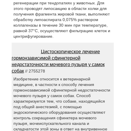
регенерации при тендопатиях у животных. Для
этого проводят липосакцию в области холки для
получения фрагмента жировой ткани, выполняют
обработку липоаспирата 0,075% раствором
коллагеназы в течение 30 мин при температуре,
равной 37°С, осуществляют фильтрацию клеток и
центрифугирование.
Цистоскопическое лечение
гормонзависимой сфинктерной
недостаточности мочевого пузыря у самок
собак
// 2755278
Изобретение относится к ветеринарной
медицине, в частности к способу лечения
гормонозависимой сфинктерной недостаточности
мочевого пузыря у самок собак. Способ
характеризуется тем, что собаке, находящейся
под общей анестезией, с помощью
эндоскопического оборудования осуществляют
контроль сокращения сфинктера мочевого
пузыря, мочеиспускательного канала и
складчатости этой зоны в ответ на внутривенное