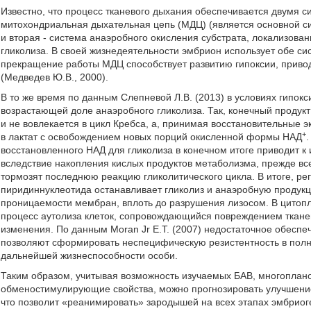
Известно, что процесс тканевого дыхания обеспечивается двумя с
митохондриальная дыхательная цепь (МДЦ) (является основной си
и вторая - система анаэробного окисления субстрата, локализова
гликолиза. В своей жизнедеятельности эмбрион использует обе с
прекращение работы МДЦ способствует развитию гипоксии, привод
(Медведев Ю.В., 2000).
В то же время по данным Слепневой Л.В. (2013) в условиях гипокс
возрастающей доле анаэробного гликолиза. Так, конечный продукт
и не вовлекается в цикл Кребса, а, принимая восстановительные 
+
в лактат с освобождением новых порций окисленной формы НАД
восстановленного НАД для гликолиза в конечном итоге приводит к
вследствие накопления кислых продуктов метаболизма, прежде все
тормозят последнюю реакцию гликолитического цикла. В итоге, р
пиридиннуклеотида останавливает гликолиз и анаэробную продук
проницаемости мембран, вплоть до разрушения лизосом. В цитоп
процесс аутолиза клеток, сопровождающийся повреждением ткане
изменения. По данным Moran Jr Е.Т. (2007) недостаточное обесп
позволяют сформировать неспецифическую резистентность в полно
дальнейшей жизнеспособности особи.
Таким образом, учитывая возможность изучаемых БАВ, многоплано
обменостимулирующие свойства, можно прогнозировать улучшение
что позволит «реанимировать» зародышей на всех этапах эмбриог