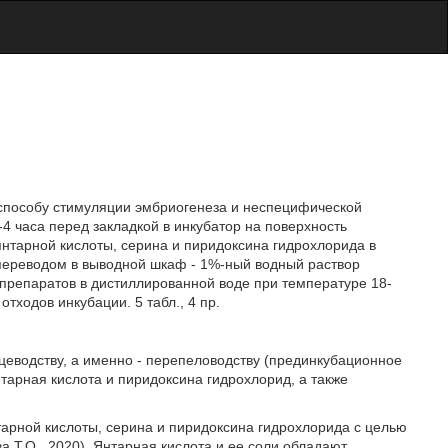
к способу стимуляции эмбриогенеза и неспецифической
-4 часа перед закладкой в инкубатор на поверхность
янтарной кислоты, серина и пиридоксина гидрохлорида в
 переводом в выводной шкаф - 1%-ный водный раствор
препаратов в дистиллированной воде при температуре 18-
тходов инкубации. 5 табл., 4 пр.
ицеводству, а именно - перепеловодству (прединкубационное
нтарная кислота и пиридоксина гидрохлорид, а также
арной кислоты, серина и пиридоксина гидрохлорида с целью
 Т.О., 2020). Янтарная кислота и ее соли обладают