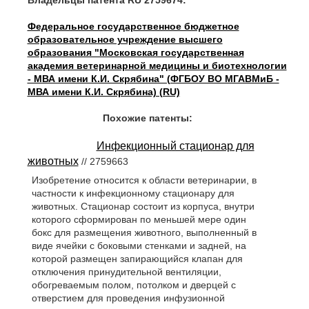
Владельцы патента RU 2759674:
Федеральное государственное бюджетное
образовательное учреждение высшего
образования "Московская государственная
академия ветеринарной медицины и биотехнологии
- МВА имени К.И. Скрябина" (ФГБОУ ВО МГАВМиБ -
МВА имени К.И. Скрябина) (RU)
Похожие патенты:
Инфекционный стационар для
животных
// 2759663
Изобретение относится к области ветеринарии, в
частности к инфекционному стационару для
животных. Стационар состоит из корпуса, внутри
которого сформирован по меньшей мере один
бокс для размещения животного, выполненный в
виде ячейки с боковыми стенками и задней, на
которой размещен запирающийся клапан для
отключения принудительной вентиляции,
обогреваемым полом, потолком и дверцей с
отверстием для проведения инфузионной