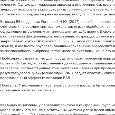
условиях. Однако для коррекции ацидоза и исключения быстрого
энергосинтеза, очень важно сохранять то немногочисленное коли
гипоксии кислород, растворенный в яйце, поступил, что осуществи
Витамин В6 по данным Логиновой Н.Ю. (2017) способен препятство
счет участия в реакции синтеза гема, а также взаимодействия с я
обладающих выраженным антигипоксантным действием). В свою оч
компонентами фосфолипидов, непременно повреждающимися в ус
энергобаланс клетки (Азарнова Т.О., 2020). Таким образом, пре
свойств, в частности обуславливающими сохранение энергосинтет
жизнеспособности эмбриона, в том числе за счет повышения его 
Необходимо отметить, что для породы японских перепелов нормат
более 70%. Как видно из полученных данных, данное птицеводческ
перепелов, соответствующее этим критериям. Однако при провед
результат удалось значительно улучшить. Следует отметить, сниж
положительный эффект композиции БАВ.
Пример 2. У полученных перепелов суточного возраста была опре
остаточным желтком (таблица 2).
Как видно из таблицы, у перепелят опытной и контрольной групп 
масса желточного мешка с остаточным желтком у перепелов опытно
Дядичкиной Л.Ф. (2011) свидетельствует о более ранних сроках в