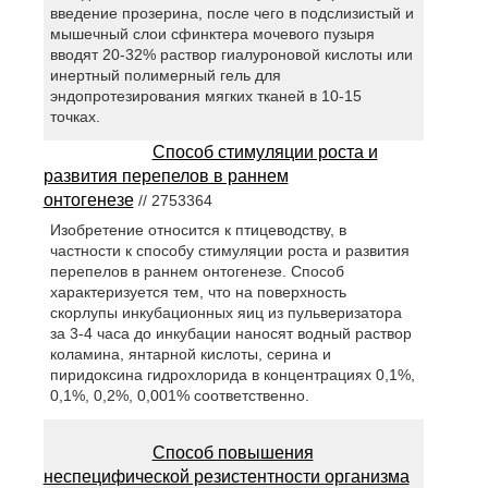
введение прозерина, после чего в подслизистый и
мышечный слои сфинктера мочевого пузыря
вводят 20-32% раствор гиалуроновой кислоты или
инертный полимерный гель для
эндопротезирования мягких тканей в 10-15
точках.
Способ стимуляции роста и
развития перепелов в раннем
онтогенезе
// 2753364
Изобретение относится к птицеводству, в
частности к способу стимуляции роста и развития
перепелов в раннем онтогенезе. Способ
характеризуется тем, что на поверхность
скорлупы инкубационных яиц из пульверизатора
за 3-4 часа до инкубации наносят водный раствор
коламина, янтарной кислоты, серина и
пиридоксина гидрохлорида в концентрациях 0,1%,
0,1%, 0,2%, 0,001% соответственно.
Способ повышения
неспецифической резистентности организма