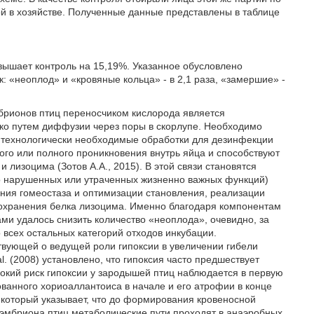
ой в хозяйстве. Полученные данные представлены в таблице
евышает контроль на 15,19%. Указанное обусловлено
к: «неоплод» и «кровяные кольца» - в 2,1 раза, «замершие» -
мбрионов птиц переносчиком кислорода является
ько путем диффузии через поры в скорлупе. Необходимо
ят технологически необходимые обработки для дезинфекции
го или полного проникновения внутрь яйца и способствуют
и лизоцима (Зотов А.А., 2015). В этой связи становятся
ко нарушенных или утраченных жизненно важных функций)
ния гомеостаза и оптимизации становления, реализации
сохранения белка лизоцима. Именно благодаря компонентам
и удалось снизить количество «неоплода», очевидно, за
 всех остальных категорий отходов инкубации.
вующей о ведущей роли гипоксии в увеличении гибели
 al. (2008) установлено, что гипоксия часто предшествует
сокий риск гипоксии у зародышей птиц наблюдается в первую
ованного хориоаллантоиса в начале и его атрофии в конце
 который указывает, что до формирования кровеносной
 эмбриона птиц метаболические пути проходят в анаэробных