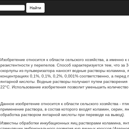
Найти
Изобретение относится к области сельского хозяйства, а именно 
резистентности у перепелов. Способ характеризуется тем, что за 3
скорлупы из пульверизатора наносят водные растворы коламина, 
концентрациях 0,1%, 0,1%, 0,2%, 0,001% соответственно, а перед
янтарной кислоты. Водные растворы получают путем растворения 
22°С. Использование изобретения позволит уменьшить количество о
Данное изобретение относится к области сельского хозяйства - пт
применение раствора, в состав которого входят коламин, серин, я
обработка раствором янтарной кислоты при переводе на вывод).
Известны обработки инкубационных яиц растворами коламина, янт
стимуляции эмбрионального развития кур яичных кроссов (Азарнова