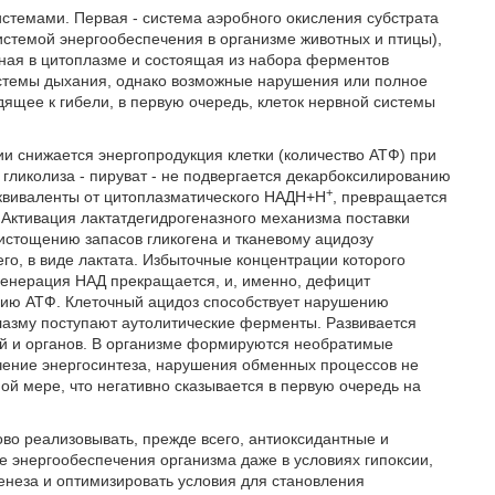
истемами. Первая - система аэробного окисления субстрата
стемой энергообеспечения в организме животных и птицы),
нная в цитоплазме и состоящая из набора ферментов
истемы дыхания, однако возможные нарушения или полное
ящее к гибели, в первую очередь, клеток нервной системы
ии снижается энергопродукция клетки (количество АТФ) при
 гликолиза - пируват - не подвергается декарбоксилированию
+
эквиваленты от цитоплазматического НАДН+Н
, превращается
. Активация лактатдегидрогеназного механизма поставки
 истощению запасов гликогена и тканевому ацидозу
го, в виде лактата. Избыточные концентрации которого
егенерация НАД прекращается, и, именно, дефицит
цию АТФ. Клеточный ацидоз способствует нарушению
лазму поступают аутолитические ферменты. Развивается
й и органов. В организме формируются необратимые
ечение энергосинтеза, нарушения обменных процессов не
й мере, что негативно сказывается в первую очередь на
во реализовывать, прежде всего, антиоксидантные и
 энергообеспечения организма даже в условиях гипоксии,
енеза и оптимизировать условия для становления