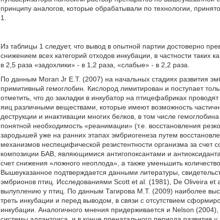
принципу аналогов, которые обрабатывали по технологии, принят
1.
Из таблицы 1 следует, что вывод в опытной партии достоверно пр
снижением всех категорий отходов инкубации, в частности таких ка
в 2,5 раза «задохлики» - в 1,2 раза, «слабые» - в 2,2 раза.
По данным Moran Jr Е.Т. (2007) на начальных стадиях развития э
примитивный гемоглобин. Кислород лимитирован и поступает тол
отметить, что до закладки в инкубатор на птицефабриках провод
яиц различными веществами, которые имеют возможность частично
деструкции и инактивации многих белков, в том числе гемоглобина 
понятной необходимость «реанимации» (т.е. восстановления рез
зародышей уже на ранних этапах эмбриогенеза путем восстановле
механизмов неспецифической резистентности организма за счет 
композиции БАВ, являющимися антигопоксантами и антиоксидантам
счет снижения «ложного неоплода», а также уменьшить количество
Вышеуказанное подтверждается данными литературы, свидетельст
эмбрионов птиц. Исследованиями Scott et al. (1981), De Oliveira et
вылуплению у птиц. По данным Тагирова М.Т. (2009) наиболее вы
треть инкубации и перед выводом, в связи с отсутствием сформир
инкубации. Аналогичного мнения придерживается и Nelson (2004),
системы аллантоиса, и в конце пренатального периода развития у