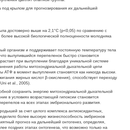
а под крылом для прогнозирования их дальнейшей
ыла достоверно выше на 2,1°С (р<0,05) по сравнению с
 о более высокой биологической полноценности молодняка
ный организм и поддерживает постоянную температуру тела
ко что вылупившийся перепеленок быстро становится
растает при вылуплении благодаря уникальной системе
хранения работы митохондриальной дыхательной цепи
ты АТФ в момент вылупления становятся как никогда высоки.
жигания жирных кислот β-окисления), способствует переходу
i et al., 2005).
собной сохранить энергию митохондриальной дыхательной
ние в условиях возрастающей гипоксии становится
ерепелов на всех этапах эмбрионального развития.
родышей за счет целого комплекса антиоксидантных,
ределило более высокую жизнеспособность эмбрионов
риятный прогноз на дальнейший онтогенез, определяя,
лее поздних этапах онтогенеза, что возможно только на