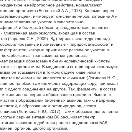
оксидантное и нейротропное действие, нормализуют
тояние организма (Евглевский А.А., 2013). Коламин через
ательной цепи, ингибирует окисление жиров, витамина А и
инимает активное участие в окислительно-
сфорный и белковый обмен и, следовательно, является
 - гликогенная аминокислота, входящая в состав
в (Гараева С.Н., 2009). В
(пиридоксина гидрохлорид) -
6
фосфорилированные производные - пиридоксальфосфат и
х ферментов, которые принимают различное участие в
 декарбоксилаз, трансаминаз, кенурениназы,
екает реакция образования δ-аминолевулиновой кислоты
 глюкозы организмом. В медицине и ветеринарии используют
лизма он всасывается в тонком отделе кишечника и
ляются почками и не являются токсичными (Логинова Н.Ю.,
 влияние на обмен аминокислот, содержащих серу, принимая
п с одного соединения на другое. Так, ферменты, в состав
 метионина на серин и образованию цистеина. Вместе с
участие в образовании биогенных аминов, таких, например,
кислотой, с образованием оксипиридинов, спектр
но широк (Логинова Н.Ю., 2017). Таким образом, дополнение
ислоты и серина витамином В6 расширяет спектр
антигипоксического действия ранее предложенных БАВ,
каней, органов, целого организма.