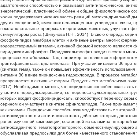
адаптогенной способностью и оказывают антигипоксическое, анти
энергетический, пластический обмен и общее физиологическое сос
холин поддерживает интенсивность реакций митохондриальной дых
других соединений, имеющих ненасыщенные углеродные связи, пр
восстановительных процессах в организме животных, улучшает фо
стимулятором роста (Шипунова Н.Н., 2014). В свою очередь, серин
фосфолипидов мембран клеток и активные центры многих ферменто
водорастворимый витамин, активной формой которого являются 
пиридоксаминофосфат. Пиридоксальфосфат входит в состав многи
процессах метаболизма. Так, например, он является коферментом
триптофансинтазы, цистеиноназы. При участии витамина В6 прот
(синтеза тема), также он повышает эффективность использования
витамин В6 в виде пиридоксина гидрохлорида. В процессе метабо
превращается в активные формы. Продукты его метаболизма выде
2017). Необходимо отметить, что пиридоксин способен оказывать
участие в пересульфировании, т.е. переносе сульфгидрильных груп
которых входит фосфопиридоксаль, способствуют переносу серы с
серином он участвует в синтезе сфинголипидов. Также принимает 
как коламин. Пиридоксин способен взаимодействовать с янтарной 
антиоксидантного и антигипоксантного действия которых достаточ
ранее изученной композиции, состоящей из коламина, янтарной к
антиоксидантного, гематопротекторного, обменостимулирующего 
обуславливая предпосылки для более качественного становления т