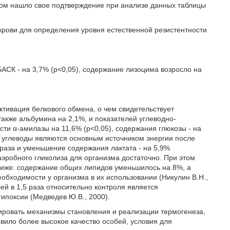
гом нашло свое подтверждение при анализе данных таблицы
крови для определения уровня естественной резистентности
БАСК - на 3,7% (р<0,05), содержание лизоцима возросло на
ктивация белкового обмена, о чем свидетельствует
 также альбумина на 2,1%, и показателей углеводно-
сти α-амилазы на 11,6% (р<0,05), содержания глюкозы - на
то углеводы являются основным источником энергии после
раза и уменьшение содержания лактата - на 5,9%
 аэробного гликолиза для организма достаточно. При этом
ниже: содержание общих липидов уменьшилось на 8%, а
необходимости у организма в их использовании (Никулин В.Н.,
ей в 1,5 раза относительно контроля является
ипоксии (Медведев Ю.В., 2000).
ировать механизмы становления и реализации термогенеза,
вило более высокое качество особей, условия для