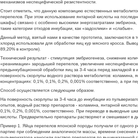
механизмов неспецифической резистентности.
Стоит отметить, что данную композицию естественных метаболито
перепелов. При этом использование янтарной кислоты на послед
шкафы) связано с особенно высокими энергозатратами эмбриона,
такие категории отходов инкубации, как «задохлики» и «слабые».
Данный метод, взятый нами в качестве прототипа, заключаются в т
хлорид использовали для обработки яиц кур мясного кросса. Выво
89,20% в контроле).
Технический результат - стимуляция эмбриогенеза, снижение коли
«реанимации» зародышей перепелов, увеличение неспецифическо
предынкубационной обработки яиц за 3-4 часа перед закладкой в
поверхность скорлупы водного раствора метаболитов: коламина, я
концентрациях: 0,1%, 0,1%, 0,2%, 0,001% соответственно, а при 
Способ осуществляется следующим образом.
На поверхность скорлупы за 3-4 часа до инкубации из пульвериза
опытов, водный раствор препаратов - коламина, янтарной кислоты
0,1%, 0,2%, 0,001%, соответственно. При переводе в выводные ш
кислоты. Предварительно препараты растворяют и смешивают в д
Пример 1. Яйца перепелов японской породы получали от одного ро
партию при соблюдении аналогичности массы, времени снесения и
пульверизатора наносили раствор препаратов по вышеуказанной сх