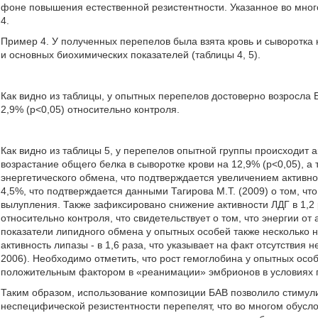
фоне повышения естественной резистентности. Указанное во мно
4.
Пример 4. У полученных перепелов была взята кровь и сыворотка 
и основных биохимических показателей (таблицы 4, 5).
Как видно из таблицы, у опытных перепелов достоверно возросла 
2,9% (р<0,05) относительно контроля.
Как видно из таблицы 5, у перепелов опытной группы происходит а
возрастание общего белка в сыворотке крови на 12,9% (р<0,05), а
энергетического обмена, что подтверждается увеличением активно
4,5%, что подтверждается данными Тагирова М.Т. (2009) о том, ч
вылупления. Также зафиксировано снижение активности ЛДГ в 1,2 
относительно контроля, что свидетельствует о том, что энергии от
показатели липидного обмена у опытных особей также несколько 
активность липазы - в 1,6 раза, что указывает на факт отсутствия 
2006). Необходимо отметить, что рост гемоглобина у опытных особ
положительным фактором в «реанимации» эмбрионов в условиях г
Таким образом, использование композиции БАВ позволило стимул
неспецифической резистентности перепелят, что во многом обусло