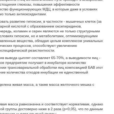
 истощения глюкозы, повышения эффективности
чество функционирующих МДЦ, в которые даже в условиях
мо только антиоксидантами.
вать развитию гипоксии, в частности - мышечных клеток (за
нтарной кислотой с образованием оксипиридинов,
ередь, коламин и серин являются не только структурными
ловиях гипоксии, но и метаболитами, оптимизирующими
дставленные вещества, обладая целым комплексом уникальных
ических процессов, способствуют увеличению
неспецифической резистентности.
ив вывода цыплят составляет 65-70%, а выводимости яиц -
ое предприятие получает в инкубаторе количество
ении трансовариальной обработки яиц композицией БАВ этот
ение количества отходов инкубации не единственный
делена живая масса, а также масса желточного мешка с
живая масса равнозначна и соответствует нормативам, однако
й группы достоверно ниже в 2 раза (р<0,05), что по данным
ылупления цыплят опытной группы.