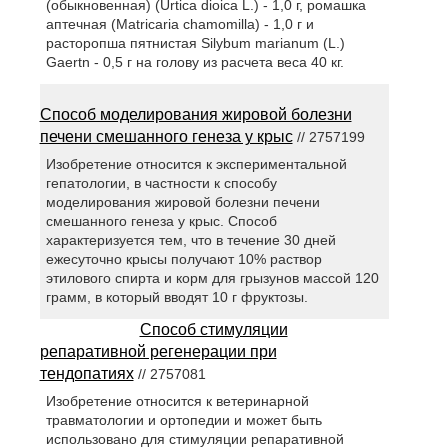
(обыкновенная) (Urtica dioica L.) - 1,0 г, ромашка
аптечная (Matricaria chamomilla) - 1,0 г и
расторопша пятнистая Silybum marianum (L.)
Gaertn - 0,5 г на голову из расчета веса 40 кг.
Способ моделирования жировой болезни
печени смешанного генеза у крыс
// 2757199
Изобретение относится к экспериментальной
гепатологии, в частности к способу
моделирования жировой болезни печени
смешанного генеза у крыс. Способ
характеризуется тем, что в течение 30 дней
ежесуточно крысы получают 10% раствор
этилового спирта и корм для грызунов массой 120
грамм, в который вводят 10 г фруктозы.
Способ стимуляции
репаративной регенерации при
тендопатиях
// 2757081
Изобретение относится к ветеринарной
травматологии и ортопедии и может быть
использовано для стимуляции репаративной