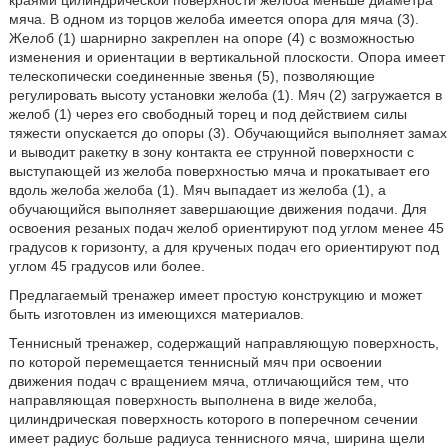
мяча. В одном из торцов желоба имеется опора для мяча (3).
Желоб (1) шарнирно закреплен на опоре (4) с возможностью
изменения и ориентации в вертикальной плоскости. Опора имеет
телескопически соединенные звенья (5), позволяющие
регулировать высоту установки желоба (1). Мяч (2) загружается в
желоб (1) через его свободный торец и под действием силы
тяжести опускается до опоры (3). Обучающийся выполняет замах
и выводит ракетку в зону контакта ее струнной поверхности с
выступающей из желоба поверхностью мяча и прокатывает его
вдоль желоба желоба (1). Мяч выпадает из желоба (1), а
обучающийся выполняет завершающие движения подачи. Для
освоения резаных подач желоб ориентируют под углом менее 45
градусов к горизонту, а для крученых подач его ориентируют под
углом 45 градусов или более.
Предлагаемый тренажер имеет простую конструкцию и может
быть изготовлен из имеющихся материалов.
Теннисный тренажер, содержащий направляющую поверхность,
по которой перемещается теннисный мяч при освоении
движения подач с вращением мяча, отличающийся тем, что
направляющая поверхность выполнена в виде желоба,
цилиндрическая поверхность которого в поперечном сечении
имеет радиус больше радиуса теннисного мяча, ширина щели