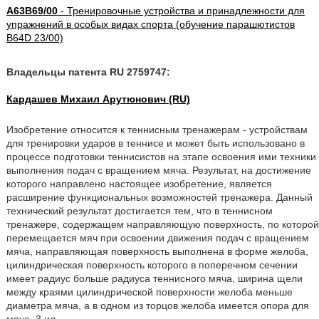
A63B69/00
- Тренировочные устройства и принадлежности для
упражнений в особых видах спорта (обучение парашютистов
B64D 23/00)
Владельцы патента RU 2759747:
Кардашев Михаил Арутюнович (RU)
Изобретение относится к теннисным тренажерам - устройствам
для тренировки ударов в теннисе и может быть использовано в
процессе подготовки теннисистов на этапе освоения ими техники
выполнения подач с вращением мяча. Результат, на достижение
которого направлено настоящее изобретение, является
расширение функциональных возможностей тренажера. Данный
технический результат достигается тем, что в теннисном
тренажере, содержащем направляющую поверхность, по которой
перемещается мяч при освоении движения подач с вращением
мяча, направляющая поверхность выполнена в форме желоба,
цилиндрическая поверхность которого в поперечном сечении
имеет радиус больше радиуса теннисного мяча, ширина щели
между краями цилиндрической поверхности желоба меньше
диаметра мяча, а в одном из торцов желоба имеется опора для
мяча. 3 ил.