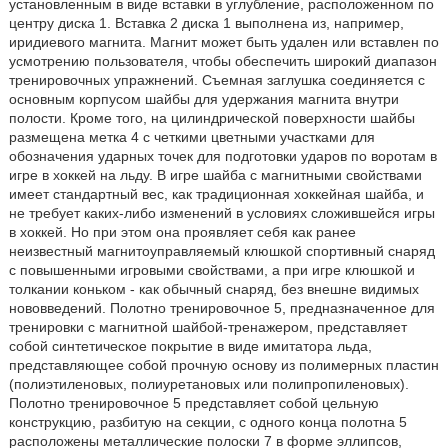
установленным в виде вставки в углубление, расположенном по
центру диска 1. Вставка 2 диска 1 выполнена из, например,
иридиевого магнита. Магнит может быть удален или вставлен по
усмотрению пользователя, чтобы обеспечить широкий диапазон
тренировочных упражнений. Съемная заглушка соединяется с
основным корпусом шайбы для удержания магнита внутри
полости. Кроме того, на цилиндрической поверхности шайбы
размещена метка 4 с четкими цветными участками для
обозначения ударных точек для подготовки ударов по воротам в
игре в хоккей на льду. В игре шайба с магнитными свойствами
имеет стандартный вес, как традиционная хоккейная шайба, и
не требует каких-либо изменений в условиях сложившейся игры
в хоккей. Но при этом она проявляет себя как ранее
неизвестный магнитоуправляемый клюшкой спортивный снаряд
с повышенными игровыми свойствами, а при игре клюшкой и
толкании коньком - как обычный снаряд, без внешне видимых
нововведений. Полотно тренировочное 5, предназначенное для
тренировки с магнитной шайбой-тренажером, представляет
собой синтетическое покрытие в виде имитатора льда,
представляющее собой прочную основу из полимерных пластин
(полиэтиленовых, полиуретановых или полипропиленовых).
Полотно тренировочное 5 представляет собой цельную
конструкцию, разбитую на секции, с одного конца полотна 5
расположены металлические полоски 7 в форме эллипсов,