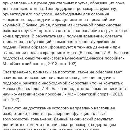
прикрепленные к ручке два стальных прутка, образующих ложе
для теннисного мяча. Тренер держит тренажер за рукоятку,
ориентируя его под углом, необходимым для освоения
конкретного вида подачи с вращением мяча - резаной или
крученой. Обучающийся, прижав мяч струнной поверхностью
ракетки к пруткам, прокатывает его в направлении от рукоятки до
конца прутков. В результате мяч, получив вращение, слетаете
тренажера, а обучающийся выполняет концовку движения
подачи. Таким образом, формируется техника движений при
выполнении подач с вращением мяча. (Всеволодов И.В., Базовая
подготовка юных теннисистов: научно-методическое пособие/ -
М.: «Советский спорт», 2013, стр. 102).
Этот тренажер, принятый за прототип, также не обеспечивает
возможности освоения начальных фаз движения подачи с
подводом ракетки с необходимой скоростью к точке контакта с
мячом (Всеволодов И.В., Базовая подготовка юных теннисистов:
научно-методическое пособие / - М.: «Советский спорт», 2013,
стр. 102).
Результат, на достижение которого направлено настоящее
изобретение, является расширение функциональных
возможностей тренажера. Данный технический результат
достигается тем, что в теннисном тренажере, содержащем
направляющую поверхность для теннисного мяча,