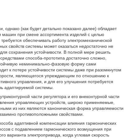
, однако (как будет детально показано далее) обладает
и машин при смене ассортимента изделий с целью
 требуется обеспечивать работу электромеханической
ных свойств системы может оказаться недостаточно не
 для сохранения устойчивости. В полной мере решить
средствами способа-прототипа достаточно сложно,
устойчивую неминимально-фазовую форму сами
одит к потере устойчивости системы даже при разомкнутом
скорости, являющегося упреждающим по отношению к
птивного управления, и для его улучшения потребуется
ль адаптируемой системы.
триконтурной части регулятора и его внеконтурной части
авления управляющих устройств, широко применяемые,
нными из них являются каноническая форма управляемости
взаимно противоположными свойствами.
способа адаптивной компенсации влияния гармонических
цессов с подавлением гармонического возмущения при
го варианта электропривода, когда угловая скорость