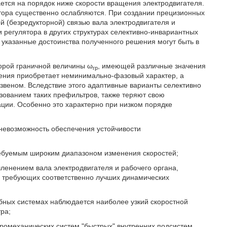
ается на порядок ниже скорости вращения электродвигателя.
ятора существенно ослабляются. При создании прецизионных
й (безредукторной) связью вала электродвигателя и
 регулятора в других структурах селективно-инвариантных
указанные достоинства полученного решения могут быть в
орой граничной величины ω
, имеющей различные значения
гр
вления приобретает неминимально-фазовый характер, а
звеном. Вследствие этого адаптивные варианты селективно
зованием таких префильтров, также теряют свою
ации. Особенно это характерно при низком порядке
 невозможность обеспечения устойчивости
ребуемым широким диапазоном изменения скоростей;
членением вала электродвигателя и рабочего органа,
 требующих соответственно лучших динамических
одобных системах наблюдается наиболее узкий скоростной
ра;
тромеханических систем "быстрых" внутренних подсистем,