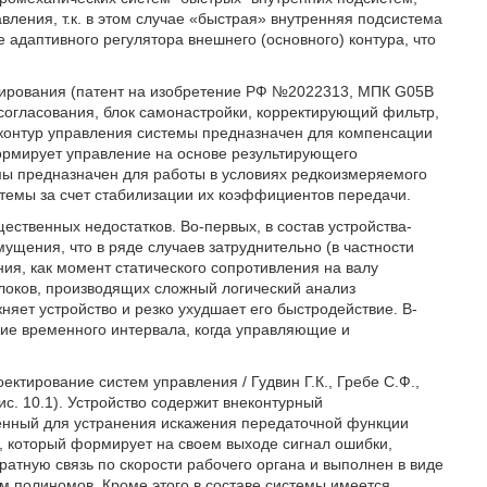
вления, т.к. в этом случае «быстрая» внутренняя подсистема
 адаптивного регулятора внешнего (основного) контура, что
ирования (патент на изобретение РФ №2022313, МПК G05B
ссогласования, блок самонастройки, корректирующий фильтр,
 контур управления системы предназначен для компенсации
ормирует управление на основе результирующего
емы предназначен для работы в условиях редкоизмеряемого
стемы за счет стабилизации их коэффициентов передачи.
ственных недостатков. Во-первых, в состав устройства-
ущения, что в ряде случаев затруднительно (в частности
ия, как момент статического сопротивления на валу
 блоков, производящих сложный логический анализ
няет устройство и резко ухудшает его быстродействие. В-
чие временного интервала, когда управляющие и
ектирование систем управления / Гудвин Г.К., Гребе С.Ф.,
рис. 10.1). Устройство содержит внеконтурный
нный для устранения искажения передаточной функции
, который формирует на своем выходе сигнал ошибки,
атную связь по скорости рабочего органа и выполнен в виде
м полиномов. Кроме этого в составе системы имеется