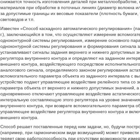
снижается точность изготовления деталей при металлообработке
материалов при обработке в поточных линиях (диаметр волокна и
за допустимые границы их весовые показатели (плотность бумаги, 
световодов и т.п.
Известен «Способ каскадного автоматического регулирования» (п
г.), заключающийся в том, что осуществляют измерение вспомога
одноконтурной системы регулирования, измерение основного пара
одноконтурной системы регулирования и формирования сигнала за
устанавливают сигналы задания верхнего и нижнего допустимых з
регулятора внутреннего контура и определяют на заданном интерв
внешнего контура, воздействующего посредством исполнительного
аналогового сигнала, определяемого законом регулирования астат
вспомогательного параметра объекта из заданного интервала с вы
устройство подают управляющее воздействие релейного типа со 
параметра объекта от верхнего и нижнего допустимых значений, а
одновременно отключают управляющее воздействие астатического
интегральную составляющую этого регулятора на уровне значения
внутреннего контура, при возврате вспомогательного параметра 
управляющее воздействие регулятора внутреннего контура и вклю
внешнего контура.
Способ решает поставленные перед ним задачи, но, будучи постр
(например, при гармоническом виде возмущений) может привести 
теряет свою работоспособность при отсутствии возможности изме