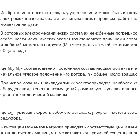
Изобретение относится к разделу управления и может быть испол
электромеханических систем, испытывающих в процессе работы в
моментов нагрузки.
В роторных электромеханических системах неизбежные погрешност
особенности механических элементов становятся причинами поя
колебаний моментов нагрузки (М
) электродвигателей, которые 
н
общего вида
где M
, M
- соответственно постоянная составляющая момента и ам
0
j
начальное угловое положение j-го ротора, n - общее число вращаю
При использовании индивидуальных электроприводов, наиболее х
оборудования, в спектре возмущений доминируют нулевая и перв
органа технологической машины:
где ω
- угловая скорость рабочего органа, ω
=ω/
, ω - частота вр
1
1
i
редуктора.
Флуктуации моментов нагрузки приводят к соответствующим измен
технологических машин, что может явиться причиной существенно