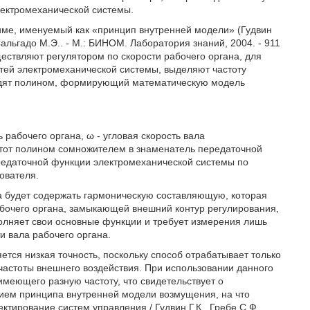
лектромеханической системы.
ме, именуемый как «принцип внутренней модели» (Гудвин
Сальгадо М.Э.. - М.: БИНОМ. Лаборатория знаний, 2004. - 911
уществляют регулятором по скорости рабочего органа, для
стей электромеханической системы, выделяют частоту
ходят полином, формирующий математическую модель
ть рабочего органа, ω - угловая скорость вала
 этот полином сомножителем в знаменатель передаточной
ередаточной функции электромеханической системы по
ователя.
на будет содержать гармоническую составляющую, которая
абочего органа, замыкающей внешний контур регулирования,
лняет свои основные функции и требует измерения лишь
и вала рабочего органа.
тся низкая точность, поскольку способ отрабатывает только
частоты внешнего воздействия. При использовании данного
меющего разную частоту, что свидетельствует о
нием принципа внутренней модели возмущения, на что
ктирование систем управления / Гудвин Г.К., Гребе С.Ф.,