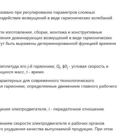
ьзовано при регулировании параметров сложных
оздействие возмущений в виде гармонических колебаний
и изготовления, сборки, монтажа и конструктивные
вления доминирующих возмущений в виде гармонических
могут быть выражены детерминированной функцией времени
плитуда его j-й гармоники; Ω
, ϕ0
- угловая скорость и
j
j
щихся масс, t - время.
арактерных для современного технологического
ая гармоники, определяемые движением главного рабочего
ащения электродвигателя, i - передаточное отношение
ениям скорости электродвигателя и рабочих органов
го ухудшения качества выпускаемой продукции. При этом