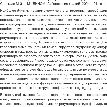
Сальгадо М.Э.. - М.: БИНОМ. Лаборатория знаний, 2004. - 911 с. ст
Наиболее близким к заявляемому является известный способ ада
момента нагрузки в электромеханической системе (патент на изоб
принятый за прототип, заключающийся в том, что управление осущ
чего предварительно по результату анализа спектрограммы скоро
наиболее существенного возмущения, с учетом этой частоты на
гармонического возмущения момента нагрузки, вводят этот поли
регулятора по скорости рабочего органа, а искажение передаточ
устраняют за счет воздействия внеконтурного формирователя. Дл
колебания момента нагрузки компенсируют по внутреннему конту
скорости и току, передаточные функции элементов системы настра
регулятора по скорости рабочего органа формируют с учетом зад
среднегеометрический корень характеристического полинома внут
желаемого полинома передаточной функции внутреннего контура 
образом соответствует быстродействию регулятора по скорости ра
этапе по заданному желаемому полиному передаточной функции в
среднегеометрическому корню характеристического полинома вн
полинома передаточной функции внутреннего контура регулирован
органа постоянно корректируют коэффициенты е
, е
, е
передаточ
1
2
3
В основу работы способа-прототипа положен достаточно эффекти
возмущений с применением принципа селективной инвариантнос
знаменатель передаточной функции регулятора в виде формирующ