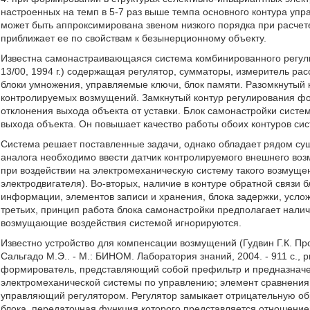
настроенных на темп в 5-7 раз выше темпа основного контура упра
может быть аппроксимирована звеном низкого порядка при расчете
приближает ее по свойствам к безынерционному объекту.
Известна самонастраивающаяся система комбинированного регул
13/00, 1994 г.) содержащая регулятор, сумматоры, измеритель ра
блоки умножения, управляемые ключи, блок памяти. Разомкнутый
контролируемых возмущений. Замкнутый контур регулирования ф
отклонения выхода объекта от уставки. Блок самонастройки сист
выхода объекта. Он повышает качество работы обоих контуров си
Система решает поставленные задачи, однако обладает рядом суще
аналога необходимо ввести датчик контролируемого внешнего возм
при воздействии на электромеханическую систему такого возмущен
электродвигателя). Во-вторых, наличие в контуре обратной связи
информации, элементов записи и хранения, блока задержки, услож
третьих, принцип работа блока самонастройки предполагает нали
возмущающие воздействия системой игнорируются.
Известно устройство для компенсации возмущений (Гудвин Г.К. Про
Сальгадо М.Э.. - М.: БИНОМ. Лаборатория знаний, 2004. - 911 с., 
формирователь, представляющий собой префильтр и предназначе
электромеханической системы по управлению; элемент сравнения
управляющий регулятором. Регулятор замыкает отрицательную обр
блока, передаточная функция которого представляется отношение