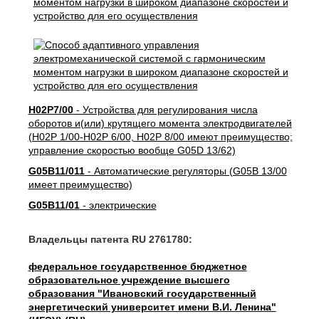
H02P7/00
- Устройства для регулирования числа
оборотов и(или) крутящего момента электродвигателей
(H02P 1/00-H02P 6/00, H02P 8/00 имеют преимущество;
управление скоростью вообще G05D 13/62)
G05B11/011
- Автоматические регуляторы (G05B 13/00
имеет преимущество)
G05B11/01
- электрические
Владельцы патента RU 2761780:
федеральное государственное бюджетное
образовательное учреждение высшего
образования "Ивановский государственный
энергетический университет имени В.И. Ленина"