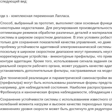
следующий вид:
где s - комплексная переменная Лапласа.
Способ, выбранный за прототип, выполняет свои основные функции
некоторыми недостатками. Для регулирования производительност
оптимизации режимов обработки различных деталей и материалов
системы в широком скоростном диапазоне. В этих условиях робаст
только для сохранения показателей качества управления, но даже
проблему устойчивости адаптивной электромеханической системы 
поскольку в широком скоростном диапазоне могут принимать не
корректирующие устройства - внеконтурные префильтры, что прив
контуре адаптации. Кроме того, использование сигнала задания 
реальной скорости рабочего органа, может ухудшать качество ада
устанавливать дополнительные фильтры, настраиваемые на моде
Для технической реализации и параметрической самонастройки вну
(префильтра) могут быть использованы различные формы предст
например, для наблюдателей состояния. Наиболее распростране
Фробениуса и каноническая форма наблюдаемости, обладающие 
Сохранение устойчивости системы с использованием известного 
колебаний момента нагрузки и высокое качество переходных про
изменениях уровня скорости может быть достигнуто для редукторно