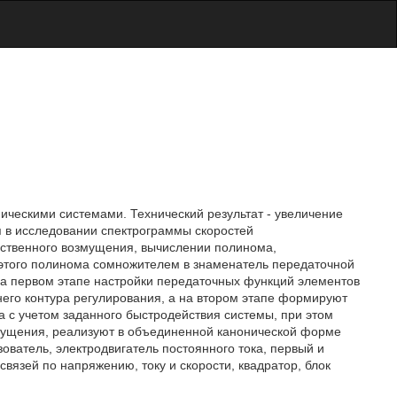
ическими системами. Технический результат - увеличение
я в исследовании спектрограммы скоростей
ственного возмущения, вычислении полинома,
того полинома сомножителем в знаменатель передаточной
на первом этапе настройки передаточных функций элементов
го контура регулирования, а на втором этапе формируют
а с учетом заданного быстродействия системы, при этом
змущения, реализуют в объединенной канонической форме
ователь, электродвигатель постоянного тока, первый и
вязей по напряжению, току и скорости, квадратор, блок