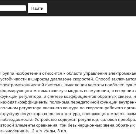
Найти
Группа изобретений относится к области управления электромехан
устойчивости в широком диапазоне скоростей. Способ заключаетс
электромеханической системы, выделении частоты наиболее суще
формирующего математическую модель возмущения, и введении э
функции регулятора, и синтезе коэффициентов обратных связей, 
находят коэффициенты полинома передаточной функции внутренне
полином регулятора внешнего контура по скорости рабочего орган
структуру регулятора внешнего контура, содержащего модель во
наблюдаемости. Устройство содержит регулятор, силовой преобраз
второй элементы сравнения, три безынерционных звена обратных с
вычисления e
. 2 н.п. ф-лы, 3 ил.
1