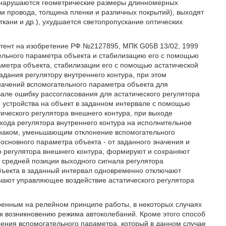
, нарушаются геометрические размеры длинномерных
ли провода, толщина пленки и различных покрытий), выходят
ткани и др.), ухудшается светопропускание оптических
атент на изобретение РФ №2127895, МПК G05B 13/02, 1999
тельного параметра объекта и стабилизацию его с помощью
метра объекта, стабилизации его с помощью астатической
дания регулятору внутреннего контура, при этом
начений вспомогательного параметра объекта для
але ошибку рассогласования для астатического регулятора
 устройства на объект в заданном интервале с помощью
ического регулятора внешнего контура, при выходе
хода регулятора внутреннего контура на исполнительное
знаком, уменьшающим отклонение вспомогательного
 основного параметра объекта - от заданного значения и
 регулятора внешнего контура, формируют и сохраняют
 средней позиции выходного сигнала регулятора
объекта в заданный интервал одновременно отключают
чают управляющее воздействие астатического регулятора
оенным на релейном принципе работы, в некоторых случаях
к возникновению режима автоколебаний. Кроме этого способ
рения вспомогательного параметра, который в данном случае