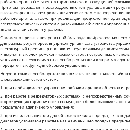
рабочего органа (т.е. частота гармонического возмущения) оказыв
При этом требования к быстродействию контура адаптации регул
высокоскоростных электромеханических систем с непосредственно
рабочего органа, а также при реализации предложенной адаптации
электромеханических систем с различными объектами управления 
значительной степени утрачены.
С момента превышения реальной (или заданной) скоростью некот
для разных регуляторов, внутриконтурная часть устройства упра
внеконтурный префильтр становится неустойчивым динамическим 
инвариантных электромеханических систем, построенных с исполь
устойчивость независимо от способа реализации алгоритма адапт
передаточных функций объектов управления.
Недостатками способа-прототипа являются низкая точность и/или
электромеханической системы:
1. при необходимости управления рабочим органом объектов с т
2. при работе в безредукторных системах, с непосредственным со
формирующих гармонические возмущения более высоких частот и
показателей адаптивного управления;
3. при использовании его для объектов низкого порядка, т.к. в п
диапазон устойчивой работы из-за наименьшего порядка префильт
4. при формировании в структурах селективно-инвариантных элек