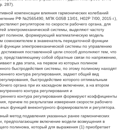
р. 287).
птивной компенсации влияния гармонических колебаний
ретение РФ №2565490, МПК G05B 13/01, Н02Р 7/00, 2015 г.),
ествляют регулятором по скорости рабочего органа, для
стей электромеханической системы, выделяют частоту
ходят полином, формирующий математическую модель
ном сомножителем в знаменатель передаточной функции
ной функции электромеханической системы по управлению
я достижения поставленной цели способ дополняют тем, что
ру, представляющему собой обратные связи по напряжению,
ивают в два этапа, на первом из которых полином
анного быстродействия системы, по этому полиному находят
реннего контура регулирования, задают общий вид
регулирования, быстродействие которого оптимальным
бочего органа при их каскадном включении, а на втором
нутреннего контура регулирования и
утреннего контура регулирования формируют коэффициенты
ия, причем по результатам измерения скорости рабочего
ных функций внеконтурного формирователя и регулятора.
вный метод подавления указанных ранее гармонических
ти, предполагающим включение модели возмущения в
его полинома, который для выражения (1) приобретает