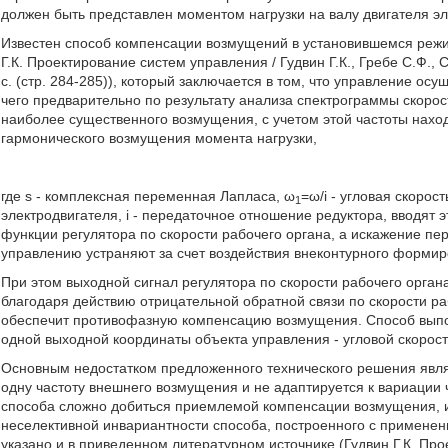
должен быть представлен моментом нагрузки на валу двигателя э
Известен способ компенсации возмущений в установившемся режи
Г.К. Проектирование систем управления / Гудвин Г.К., Гребе С.Ф., 
с. (стр. 284-285)), который заключается в том, что управление ос
чего предварительно по результату анализа спектрограммы скоро
наиболее существенного возмущения, с учетом этой частоты на
гармонического возмущения момента нагрузки,
где s - комплексная переменная Лапласа, ω
=ω/i - угловая скорос
1
электродвигателя, i - передаточное отношение редуктора, вводят
функции регулятора по скорости рабочего органа, а искажение п
управлению устраняют за счет воздействия внеконтурного формир
При этом выходной сигнал регулятора по скорости рабочего орга
благодаря действию отрицательной обратной связи по скорости р
обеспечит противофазную компенсацию возмущения. Способ выпо
одной выходной координаты объекта управления - угловой скорост
Основным недостатком предложенного технического решения являе
одну частоту внешнего возмущения и не адаптируется к вариации 
способа сложно добиться приемлемой компенсации возмущения, и
неселективной инвариантности способа, построенного с примене
указано и в приведенном литературном источнике (Гудвин Г.К. Прое