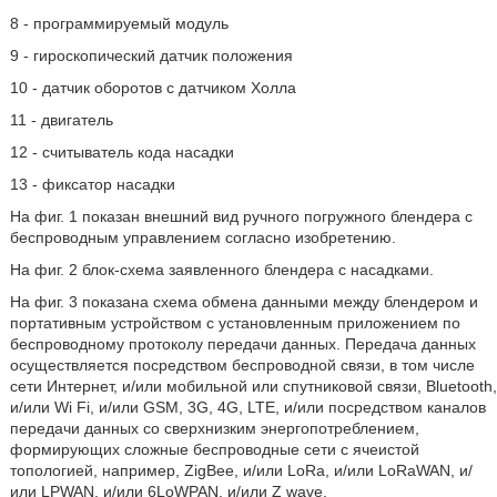
8 - программируемый модуль
9 - гироскопический датчик положения
10 - датчик оборотов с датчиком Холла
11 - двигатель
12 - считыватель кода насадки
13 - фиксатор насадки
На фиг. 1 показан внешний вид ручного погружного блендера с
беспроводным управлением согласно изобретению.
На фиг. 2 блок-схема заявленного блендера с насадками.
На фиг. 3 показана схема обмена данными между блендером и
портативным устройством с установленным приложением по
беспроводному протоколу передачи данных. Передача данных
осуществляется посредством беспроводной связи, в том числе
сети Интернет, и/или мобильной или спутниковой связи, Bluetooth,
и/или Wi Fi, и/или GSM, 3G, 4G, LTE, и/или посредством каналов
передачи данных со сверхнизким энергопотреблением,
формирующих сложные беспроводные сети с ячеистой
топологией, например, ZigBee, и/или LoRa, и/или LoRaWAN, и/
или LPWAN, и/или 6LoWPAN, и/или Z wave.