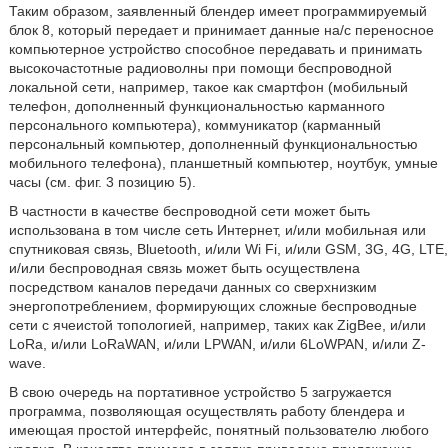
Таким образом, заявленный блендер имеет программируемый
блок 8, который передает и принимает данные на/с переносное
компьютерное устройство способное передавать и принимать
высокочастотные радиоволны при помощи беспроводной
локальной сети, например, такое как смартфон (мобильный
телефон, дополненный функциональностью карманного
персонального компьютера), коммуникатор (карманный
персональный компьютер, дополненный функциональностью
мобильного телефона), планшетный компьютер, ноутбук, умные
часы (см. фиг. 3 позицию 5).
В частности в качестве беспроводной сети может быть
использована в том числе сеть Интернет, и/или мобильная или
спутниковая связь, Bluetooth, и/или Wi Fi, и/или GSM, 3G, 4G, LTE,
и/или беспроводная связь может быть осуществлена
посредством каналов передачи данных со сверхнизким
энергопотреблением, формирующих сложные беспроводные
сети с ячеистой топологией, например, таких как ZigBee, и/или
LoRa, и/или LoRaWAN, и/или LPWAN, и/или 6LoWPAN, и/или Z-
wave.
В свою очередь на портативное устройство 5 загружается
программа, позволяющая осуществлять работу блендера и
имеющая простой интерфейс, понятный пользователю любого