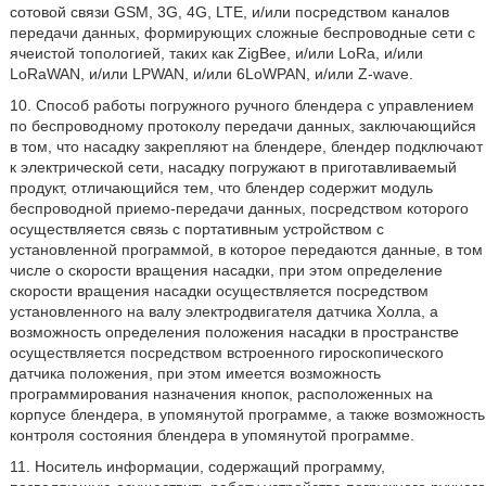
сотовой связи GSM, 3G, 4G, LTE, и/или посредством каналов
передачи данных, формирующих сложные беспроводные сети с
ячеистой топологией, таких как ZigBee, и/или LoRa, и/или
LoRaWAN, и/или LPWAN, и/или 6LoWPAN, и/или Z-wave.
10. Способ работы погружного ручного блендера с управлением
по беспроводному протоколу передачи данных, заключающийся
в том, что насадку закрепляют на блендере, блендер подключают
к электрической сети, насадку погружают в приготавливаемый
продукт, отличающийся тем, что блендер содержит модуль
беспроводной приемо-передачи данных, посредством которого
осуществляется связь с портативным устройством с
установленной программой, в которое передаются данные, в том
числе о скорости вращения насадки, при этом определение
скорости вращения насадки осуществляется посредством
установленного на валу электродвигателя датчика Холла, а
возможность определения положения насадки в пространстве
осуществляется посредством встроенного гироскопического
датчика положения, при этом имеется возможность
программирования назначения кнопок, расположенных на
корпусе блендера, в упомянутой программе, а также возможность
контроля состояния блендера в упомянутой программе.
11. Носитель информации, содержащий программу,