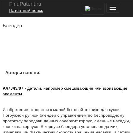
FindPatent.ru
Патентный поиск
Блендер
Авторы патента:
A47J43/07
- детали, например смешивающие или взбивающие
элементы
Изобретение относится к малой бытовой технике для кухни.
Погружной ручной блендер с управлением по беспроводному
протоколу передачи данных содержит корпус, сменные насадки,
кнопки на корпусе. В корпусе блендера установлен датчик,
измеряющий фактическую скорость вращения насадки, и датчик,