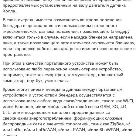
предоставляемых установленным на валу двигателя датчика
Холла.
В свою очередь имеется возможность контроля положения
блендера в пространстве с использованием встроенного
гироскопического датчика положения, позволяющего блендеру
включиться только в случае, если насадка блендера направлена
вниз, а также позволяющего автоматически отключится блендеру,
если в процессе работы насадка резко изменит свое положение в
пространстве.
При этом в качестве портативного устройства может быть
использовано любо переносное компьютерное устройство,
например, такое как смартфон, коммуникатор, планшетный
компьютер, ноутбук, умные часы.
Кроме этого прием и передача данных между портативным
устройством и устройством блендера осуществляется с
использованием любого вида связи/соединения, такого как Wi-Fi,
и/или Bluetooth, и/или мобильной сотовой связи GSM, 3G, 4G,
LTE, и/или посредством каналов передачи данных со
сверхнизким энергопотреблением, формирующих сложные
беспроводные сети с ячеистой топологией, таких как ZigBee, и/
или LoRa, и/или LoRaWAN, и/или LPWAN, и/или 6LoWPAN, и/или
Z-wave.