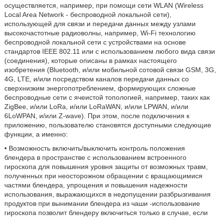
осуществляется, например, при помощи сети WLAN (Wireless
Local Area Network - беспроводной локальной сети),
использующей для связи и передачи данных между узлами
высокочастотные радиоволны, например, Wi-Fi технологию
беспроводной локальной сети с устройствами на основе
стандартов IEEE 802.11 или с использованием любого вида связи
(соединения), которые описаны в рамках настоящего
изобретения (Bluetooth, и/или мобильной сотовой связи GSM, 3G,
4G, LTE, и/или посредством каналов передачи данных со
сверхнизким энергопотреблением, формирующих сложные
беспроводные сети с ячеистой топологией, например, таких как
ZigBee, и/или LoRa, и/или LoRaWAN, и/или LPWAN, и/или
6LoWPAN, и/или Z-wave). При этом, после подключения к
приложению, пользователю становятся доступными следующие
функции, а именно:
• Возможность включить/выключить контроль положения
блендера в пространстве с использованием встроенного
гироскопа для повышения уровня защиты от возможных травм,
полученных при неосторожном обращении с вращающимися
частями блендера, упрощения и повышения надежности
использования, выражающихся в недопущении разбрызгивания
продуктов при вынимании блендера из чаши -использование
гироскопа позволит блендеру включиться только в случае, если