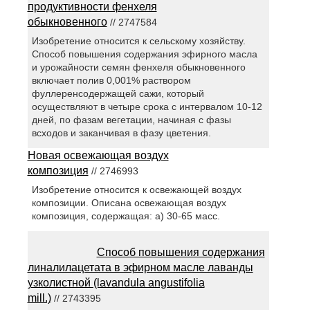
продуктивности фенхеля
обыкновенного
// 2747584
Изобретение относится к сельскому хозяйству.
Способ повышения содержания эфирного масла
и урожайности семян фенхеля обыкновенного
включает полив 0,001% раствором
фуллеренсодержащей сажи, который
осуществляют в четыре срока с интервалом 10-12
дней, по фазам вегетации, начиная с фазы
всходов и заканчивая в фазу цветения.
Новая освежающая воздух
композиция
// 2746993
Изобретение относится к освежающей воздух
композиции. Описана освежающая воздух
композиция, содержащая: a) 30-65 масс.
Способ повышения содержания
линалилацетата в эфирном масле лаванды
узколистной (lavandula angustifolia
mill.)
// 2743395