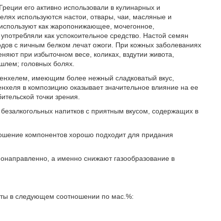
Греции его активно использовали в кулинарных и
елях используются настои, отвары, чаи, масляные и
 используют как жаропонижающее, мочегонное,
 употребляли как успокоительное средство. Настой семян
дов с яичным белком лечат ожоги. При кожных заболеваниях
еняют при избыточном весе, коликах, вздутии живота,
шлем; головных болях.
фенхелем, имеющим более нежный сладковатый вкус,
нхеля в композицию оказывает значительное влияние на ее
ительской точки зрения.
безалкогольных напитков с приятным вкусом, содержащих в
ношение компонентов хорошо подходит для придания
нонаправленно, а именно снижают газообразование в
нты в следующем соотношении по мас.%: