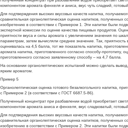
Полученный концентрат при разбавлении водой приобретает свет
компонентом аромата фенхеля и аниса, вкус чуть сладкий, готовы
Для подтверждения высоких вкусовых качеств напитка, получаемо
сравнительная органолептическая оценка напитков, полученных с
изобретению в соответствии с Примером 1. Эти напитки были под
экспертной комиссии по оценке качества пищевых продуктов. Оценк
приятности вкуса и силы аромата с увеличением значения по шка
параметрам, затем вычисляли среднее значение. Так, приятность в
оценивалась на 4,5 балла, тот же показатель напитка, приготовле
аромата напитка, приготовленного согласно способу-прототипу, оце
приготовленного согласно заявленному способу – на 4,7 балла.
На основании органолептических испытаний можно сделать вывод,
ярким ароматом.
Пример 5
Органолептическая оценка готового безалкогольного напитка, приг
с Примером 2 (в соответствии с ГОСТ 6687.5-86).
Полученный концентрат при разбавлении водой приобретает свет
компонентом аромата аниса и фенхеля, вкус сладковатый, готовы
Для подтверждения высоких вкусовых качеств напитка, получаемо
сравнительная органолептическая оценка напитков, полученных с
изобретению в соответствии с Примером 2. Эти напитки были под