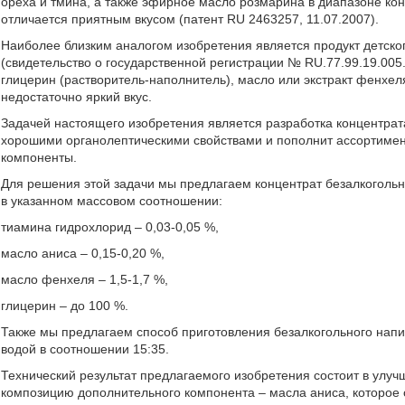
ореха и тмина, а также эфирное масло розмарина в диапазоне кон
отличается приятным вкусом (патент RU 2463257, 11.07.2007).
Наиболее близким аналогом изобретения является продукт детског
(свидетельство о государственной регистрации № RU.77.99.19.005.
глицерин (растворитель-наполнитель), масло или экстракт фенхел
недостаточно яркий вкус.
Задачей настоящего изобретения является разработка концентрата
хорошими органолептическими свойствами и пополнит ассортимен
компоненты.
Для решения этой задачи мы предлагаем концентрат безалкоголь
в указанном массовом соотношении:
тиамина гидрохлорид – 0,03-0,05 %,
масло аниса – 0,15-0,20 %,
масло фенхеля – 1,5-1,7 %,
глицерин – до 100 %.
Также мы предлагаем способ приготовления безалкогольного нап
водой в соотношении 15:35.
Технический результат предлагаемого изобретения состоит в улуч
композицию дополнительного компонента – масла аниса, которое