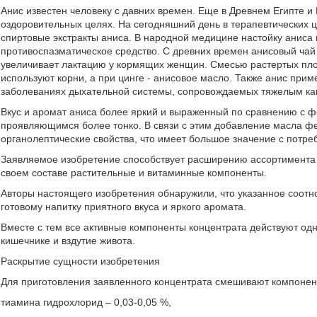
Анис известен человеку с давних времен. Еще в Древнем Египте и 
оздоровительных целях. На сегодняшний день в терапевтических ц
спиртовые экстракты аниса. В народной медицине настойку аниса
противоспазматическое средство. С древних времен анисовый чай
увеличивает лактацию у кормящих женщин. Смесью растертых пло
используют корни, а при цинге - анисовое масло. Также анис прим
заболеваниях дыхательной системы, сопровождаемых тяжелым ка
Вкус и аромат аниса более яркий и выраженный по сравнению с 
проявляющимся более тонко. В связи с этим добавление масла фе
органолептические свойства, что имеет большое значение с потреб
Заявляемое изобретение способствует расширению ассортимента 
своем составе растительные и витаминные компоненты.
Авторы настоящего изобретения обнаружили, что указанное соот
готовому напитку приятного вкуса и яркого аромата.
Вместе с тем все активные компоненты концентрата действуют од
кишечнике и вздутие живота.
Раскрытие сущности изобретения
Для приготовления заявленного концентрата смешивают компоне
тиамина гидрохлорид – 0,03-0,05 %,