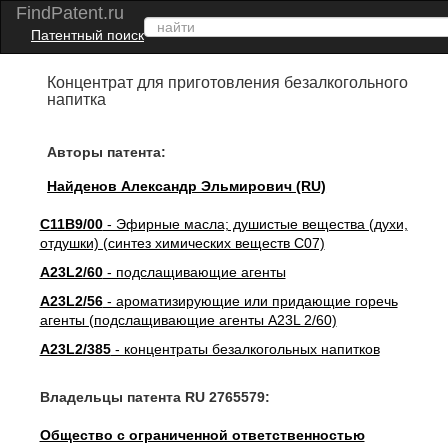
FindPatent.ru
Патентный поиск
Концентрат для приготовления безалкогольного
напитка
Авторы патента:
Найденов Александр Эльмирович (RU)
C11B9/00
- Эфирные масла; душистые вещества (духи,
отдушки) (синтез химических веществ C07)
A23L2/60
- подслащивающие агенты
A23L2/56
- ароматизирующие или придающие горечь
агенты (подслащивающие агенты A23L 2/60)
A23L2/385
- концентраты безалкогольных напитков
Владельцы патента RU 2765579:
Общество с ограниченной ответственностью