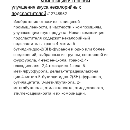
Композиции и способы
улучшения вкуса некалорийных
подсластителей
// 2748952
Изобретение относится к пищевой
промышленности, в частности к композициям,
улучшающим вкус продукта. Новая композиция
подсластителя содержит некалорийный
подсластитель, транс-4-метил-5-
бутилдигидро-2(3Н)-фуранон и одно или более
соединений, выбранных из группы, состоящей из
фурфурола, 4-гексен-1-ола, транс-2,4-
гексадиеналя, 2,4-гексадиен-1-ола, 5-
метилфурфурола, дельта-тетрадекалактона,
цис-4-метил-5-бутилдигидро-2(3Н)-фуранона,
бутилацетата, 3-метилбутанола, 2-
метилбутанола, этилоктаноата, этилдеканоата,
этилгексадеканоата и их комбинаций.