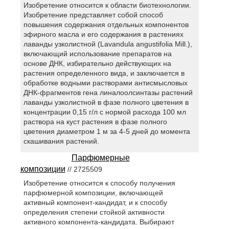
Изобретение относится к области биотехнологии.
Изобретение представляет собой способ
повышения содержания отдельных компонентов
эфирного масла и его содержания в растениях
лаванды узколистной (Lavandula angustifolia Mill.),
включающий использование препаратов на
основе ДНК, избирательно действующих на
растения определенного вида, и заключается в
обработке водными растворами антисмысловых
ДНК-фрагментов гена линалоолсинтазы растений
лаванды узколистной в фазе полного цветения в
концентрации 0,15 г/л с нормой расхода 100 мл
раствора на куст растения в фазе полного
цветения диаметром 1 м за 4-5 дней до момента
скашивания растений.
Парфюмерные
композиции
// 2725509
Изобретение относится к способу получения
парфюмерной композиции, включающей
активный компонент-кандидат, и к способу
определения степени стойкой активности
активного компонента-кандидата. Выбирают