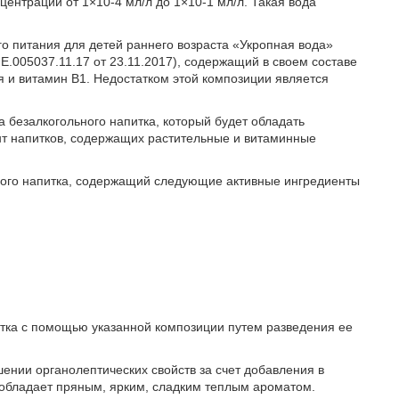
центраций от 1×10-4 мл/л до 1×10-1 мл/л. Такая вода
о питания для детей раннего возраста «Укропная вода»
Е.005037.11.17 от 23.11.2017), содержащий в своем составе
я и витамин В1. Недостатком этой композиции является
 безалкогольного напитка, который будет обладать
т напитков, содержащих растительные и витаминные
ного напитка, содержащий следующие активные ингредиенты
итка с помощью указанной композиции путем разведения ее
шении органолептических свойств за счет добавления в
 обладает пряным, ярким, сладким теплым ароматом.