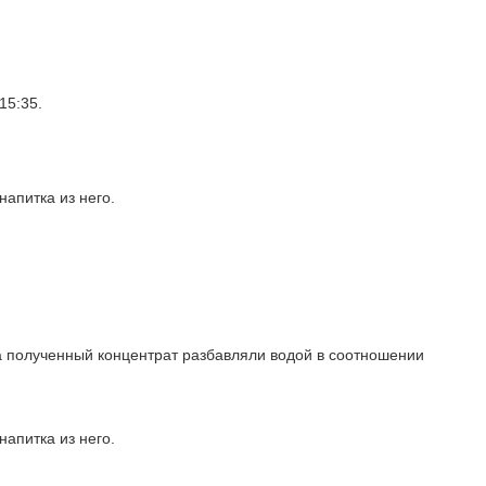
15:35.
апитка из него.
а полученный концентрат разбавляли водой в соотношении
апитка из него.