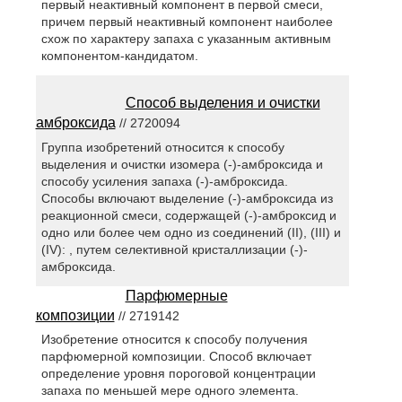
первый неактивный компонент в первой смеси,
причем первый неактивный компонент наиболее
схож по характеру запаха с указанным активным
компонентом-кандидатом.
Способ выделения и очистки
амброксида
// 2720094
Группа изобретений относится к способу
выделения и очистки изомера (-)-амброксида и
способу усиления запаха (-)-амброксида.
Способы включают выделение (-)-амброксида из
реакционной смеси, содержащей (-)-амброксид и
одно или более чем одно из соединений (II), (III) и
(IV): , путем селективной кристаллизации (-)-
амброксида.
Парфюмерные
композиции
// 2719142
Изобретение относится к способу получения
парфюмерной композиции. Способ включает
определение уровня пороговой концентрации
запаха по меньшей мере одного элемента.