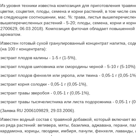
Из уровня техники известна композиция для приготовления травян
цветки, соцветия, плоды, семена и корни растений, в том числе 
в следующем соотношении, мас. %: трава, листья вышеперечисленн
вышеперечисленных растений - 5-20; плоды, семена, корни и кор
2700629, 06.03.2018). Композиция фиточая обладает повышенной
ароматом.
Известен готовый сухой гранулированный концентрат напитка, с
(на 100 г концентрата):
экстракт плодов калины - 1-5 г (1-5%),
экстракт плодов шиповника или смородины черной - 5-10 г (5-10%)
экстракт плодов фенхеля или укропа, или тмина - 0,05-1 г (0,05-1%
экстракт корня солодки - 0,05-1 г (0,05-1%),
экстракт травы зверобоя - 0,05-1 г (0,05-1%),
экстракт травы тысячелистника или листа подорожника - 0,05-1 г (0
(Заявка RU 2006109829, 29.03.2006).
Известен водный состав с травяной добавкой, который включает в
из ряда растений: ветивера, мяты, базилика, аджавана, герани, п
кардамона, корицы, гвоздики, имбиря, пачули, фенхеля, лаванды,