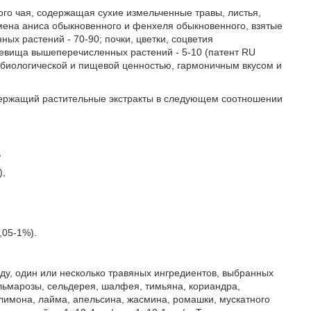
ого чая, содержащая сухие измельченные травы, листья,
семена аниса обыкновенного и фенхеля обыкновенного, взятые
ых растений - 70-90; почки, цветки, соцветия
невища вышеперечисленных растений - 5-10 (патент RU
 биологической и пищевой ценностью, гармоничным вкусом и
одержащий растительные экстракты в следующем соотношении
,
),
,05-1%).
оду, один или несколько травяных ингредиентов, выбранных
альмарозы, сельдерея, шалфея, тимьяна, кориандра,
 лимона, лайма, апельсина, жасмина, ромашки, мускатного