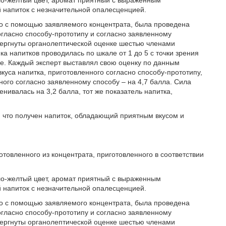
ло-желтый цвет, аромат приятный с выраженным
й напиток с незначительной опалесценцией.
го с помощью заявляемого концентрата, была проведена
огласно способу-прототипу и согласно заявленному
вергнуты органолептической оценке шестью членами
а напитков проводилась по шкале от 1 до 5 с точки зрения
ле. Каждый эксперт выставлял свою оценку по данным
куса напитка, приготовленного согласно способу-прототипу,
нного согласно заявленному способу – на 4,7 балла. Сила
нивалась на 3,2 балла, тот же показатель напитка,
 что получен напиток, обладающий приятным вкусом и
отовленного из концентрата, приготовленного в соответствии
ло-желтый цвет, аромат приятный с выраженным
й напиток с незначительной опалесценцией.
го с помощью заявляемого концентрата, была проведена
огласно способу-прототипу и согласно заявленному
вергнуты органолептической оценке шестью членами