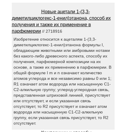
Новые ацетали 1-(3,3-
диметилциклогекс-1-енил)этанона, способ их
получения и также их применение в
парфюмерии
// 2718916
Изобретение относится к ацеталям 1-(3,3-
диметилциклогекс-1-енил)этанона формулы I,
обладающим животными или амбровыми нотами
без какого-либо древесного аспекта, способу их
получения, парфюмерной композиции на их
основе, а также их применению в парфюмерии. В
общей формуле I m и n означают количество
атомов углерода и все независимо равны 0 или 1;
R1 означает атом водорода или насыщенную C1-
C2-алкильную группу; углерод-углеродная связь,
представленная штриховой линией, присутствует
или отсутствует, и если указанная связь
отсутствует, то R2 присутствует и означает атом
водорода или насыщенную C1-C2-алкильную
группу, если указанная связь присутствует, то R2
отсутствует.