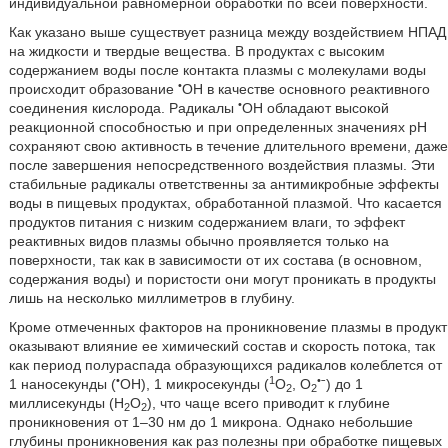
индивидуальной равномерной обработки по всей поверхности.
Как указано выше существует разница между воздействием НПАД
на жидкости и твердые вещества. В продуктах с высоким
содержанием воды после контакта плазмы с молекулами воды
•
происходит образование
OH в качестве основного реактивного
•
соединения кислорода. Радикалы
OH обладают высокой
реакционной способностью и при определенных значениях pH
сохраняют свою активность в течение длительного времени, даже
после завершения непосредственного воздействия плазмы. Эти
стабильные радикалы ответственны за антимикробные эффекты
воды в пищевых продуктах, обработанной плазмой. Что касается
продуктов питания с низким содержанием влаги, то эффект
реактивных видов плазмы обычно проявляется только на
поверхности, так как в зависимости от их состава (в основном,
содержания воды) и пористости они могут проникать в продукты
лишь на несколько миллиметров в глубину.
Кроме отмеченных факторов на проникновение плазмы в продукт
оказывают влияние ее химический состав и скорость потока, так
как период полураспада образующихся радикалов колеблется от
•
1
•
1 наносекунды (
OH), 1 микросекунды (
O
, O
ˉ) до 1
2
2
миллисекунды (H
O
), что чаще всего приводит к глубине
2
2
проникновения от 1–30 нм до 1 микрона. Однако небольшие
глубины проникновения как раз полезны при обработке пищевых