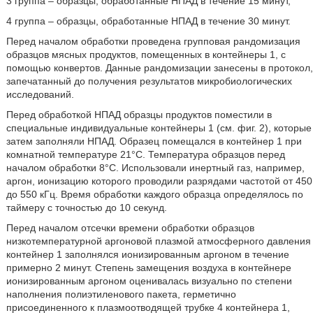
3 группа – образцы, обработанные НПАД в течение 15 минут,
4 группа – образцы, обработанные НПАД в течение 30 минут.
Перед началом обработки проведена групповая рандомизация
образцов мясных продуктов, помещенных в контейнеры 1, с
помощью конвертов. Данные рандомизации занесены в протокол,
запечатанный до получения результатов микробиологических
исследований.
Перед обработкой НПАД образцы продуктов поместили в
специальные индивидуальные контейнеры 1 (см. фиг. 2), которые
затем заполняли НПАД. Образец помещался в контейнер 1 при
комнатной температуре 21°С. Температура образцов перед
началом обработки 8°С. Использовали инертный газ, например,
аргон, ионизацию которого проводили разрядами частотой от 450
до 550 кГц. Время обработки каждого образца определялось по
таймеру с точностью до 10 секунд.
Перед началом отсечки времени обработки образцов
низкотемпературной аргоновой плазмой атмосферного давления
контейнер 1 заполнялся ионизированным аргоном в течение
примерно 2 минут. Степень замещения воздуха в контейнере
ионизированным аргоном оценивалась визуально по степени
наполнения полиэтиленового пакета, герметично
присоединенного к плазмоотводящей трубке 4 контейнера 1,