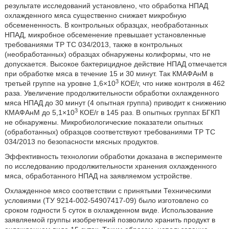
результате исследований установлено, что обработка НПАД
охлажденного мяса существенно снижает микробную
обсемененность. В контрольных образцах, необработанных
НПАД, микробное обсеменение превышает установленные
требованиями ТР ТС 034/2013, также в контрольных
(необработанных) образцах обнаружены колиформы, что не
допускается. Высокое бактерицидное действие НПАД отмечается
при обработке мяса в течение 15 и 30 минут. Так КМАФАнМ в
3
третьей группе на уровне 1,6×10
КОЕ/г, что ниже контроля в 462
раза. Увеличение продолжительности обработки охлажденного
мяса НПАД до 30 минут (4 опытная группа) приводит к снижению
3
КМАФАнМ до 5,1×10
КОЕ/г в 145 раз. В опытных группах БГКП
не обнаружены. Микробиологические показатели опытных
(обработанных) образцов соответствуют требованиями ТР ТС
034/2013 по безопасности мясных продуктов.
Эффективность технологии обработки доказана в эксперименте
по исследованию продолжительности хранения охлажденного
мяса, обработанного НПАД на заявляемом устройстве.
Охлажденное мясо соответствии с принятыми Техническими
условиями (ТУ 9214-002-54907417-09) было изготовлено со
сроком годности 5 суток в охлажденном виде. Использование
заявляемой группы изобретений позволило хранить продукт в