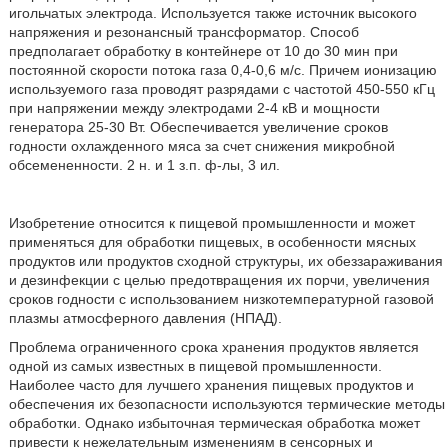
игольчатых электрода. Используется также источник высокого
напряжения и резонансный трансформатор. Способ
предполагает обработку в контейнере от 10 до 30 мин при
постоянной скорости потока газа 0,4-0,6 м/с. Причем ионизацию
используемого газа проводят разрядами с частотой 450-550 кГц
при напряжении между электродами 2-4 кВ и мощности
генератора 25-30 Вт. Обеспечивается увеличение сроков
годности охлажденного мяса за счет снижения микробной
обсемененности. 2 н. и 1 з.п. ф-лы, 3 ил.
Изобретение относится к пищевой промышленности и может
применяться для обработки пищевых, в особенности мясных
продуктов или продуктов сходной структуры, их обеззараживания
и дезинфекции с целью предотвращения их порчи, увеличения
сроков годности с использованием низкотемпературной газовой
плазмы атмосферного давления (НПАД).
Проблема ограниченного срока хранения продуктов является
одной из самых известных в пищевой промышленности.
Наиболее часто для лучшего хранения пищевых продуктов и
обеспечения их безопасности используются термические методы
обработки. Однако избыточная термическая обработка может
привести к нежелательным изменениям в сенсорных и