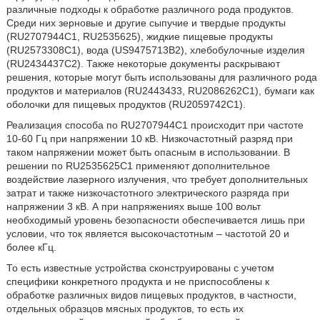
различные подходы к обработке различного рода продуктов.
Среди них зерновые и другие сыпучие и твердые продукты
(RU2707944C1, RU2535625), жидкие пищевые продукты
(RU2573308C1), вода (US9475713B2), хлебобулочные изделия
(RU2434437C2). Также некоторые документы раскрывают
решения, которые могут быть использованы для различного рода
продуктов и материалов (RU2443433, RU2086262C1), бумаги как
оболочки для пищевых продуктов (RU2059742C1).
Реализация способа по RU2707944C1 происходит при частоте
10-60 Гц при напряжении 10 кВ. Низкочастотный разряд при
таком напряжении может быть опасным в использовании. В
решении по RU2535625С1 применяют дополнительное
воздействие лазерного излучения, что требует дополнительных
затрат и также низкочастотного электрического разряда при
напряжении 3 кВ. А при напряжениях выше 100 вольт
необходимый уровень безопасности обеспечивается лишь при
условии, что ток является высокочастотным – частотой 20 и
более кГц.
То есть известные устройства сконструированы с учетом
специфики конкретного продукта и не приспособлены к
обработке различных видов пищевых продуктов, в частности,
отдельных образцов мясных продуктов, то есть их