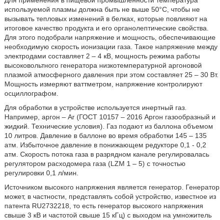
Для применения в пищевой промышленности температура
используемой плазмы должна быть не выше 50°С, чтобы не
вызывать тепловых изменений в белках, которые повлияют на
итоговое качество продукта и его органолептические свойства.
Для этого подобрали напряжение и мощность, обеспечивающие
необходимую скорость ионизации газа. Такое напряжение между
электродами составляет 2 – 4 кВ, мощность режима работы
высоковольтного генератора низкотемпературной аргоновой
плазмой атмосферного давления при этом составляет 25 – 30 Вт.
Мощность измеряют ваттметром, напряжение контролируют
осциллографом.
Для обработки в устройстве используется инертный газ.
Например, аргон – Ar (ГОСТ 10157 – 2016 Аргон газообразный и
жидкий. Технические условия). Газ подают из баллона объемом
10 литров. Давление в баллоне во время обработки 145 – 135
атм. Избыточное давление в понижающем редукторе 0,1 - 0,2
атм. Скорость потока газа в разрядном канале регулировалась
регулятором расходомера газа (LZM 1 – 5) с точностью
регулировки 0,1 л/мин.
Источником высокого напряжения является генератор. Генератор
может, в частности, представлять собой устройство, известное из
патента RU2732218, то есть генератор высокого напряжения
свыше 3 кВ и частотой свыше 15 кГц) с выходом на умножитель