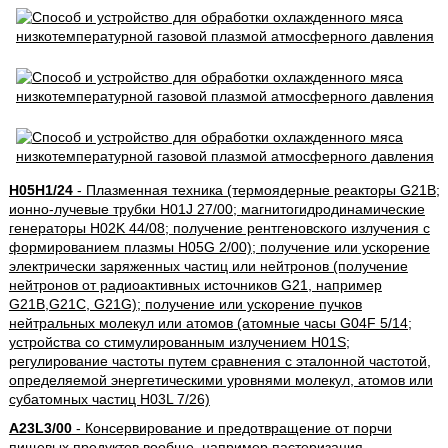
H05H1/24
- Плазменная техника (термоядерные реакторы G21B;
ионно-лучевые трубки H01J 27/00; магнитогидродинамические
генераторы H02K 44/08; получение рентгеновского излучения с
формированием плазмы H05G 2/00); получение или ускорение
электрически заряженных частиц или нейтронов (получение
нейтронов от радиоактивных источников G21, например
G21B,G21C, G21G); получение или ускорение пучков
нейтральных молекул или атомов (атомные часы G04F 5/14;
устройства со стимулированным излучением H01S;
регулирование частоты путем сравнения с эталонной частотой,
определяемой энергетическими уровнями молекул, атомов или
субатомных частиц H03L 7/26)
A23L3/00
- Консервирование и предотвращение от порчи
пищевых продуктов вообще, например пастеризация,