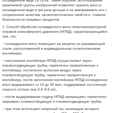
охлажденном виде 15 суток. Таким образом, использование
заявляемой группы изобретений позволяет хранить мясо в
охлажденном виде в три раза дольше и не замораживать его с
сохранением качества, органолептических свойств и, главное,
безопасности пищевых продуктов.
1. Способ обработки охлажденного мяса низкотемпературной
плазмой атмосферного давления (НПАД), характеризующийся
тем, что:
− охлажденное мясо помещают на решетку из нержавеющей
стали, расположенной в индивидуальном полиэтиленовом
контейнере,
− наполнение контейнера НПАД осуществляют через
плазмоподводящую трубку, герметично прикрепленную к
контейнеру, постепенно вытесняя воздух через
плазмоотводящую трубку, герметично прикрепленную к
контейнеру, после заполнения контейнера НПАД охлажденное
мясо выдерживают от 10 до 30 мин, поддерживая постоянную
скорость потока газа 0,4–0,6 м/с,
− после выдерживания подачу НПАД прекращают, герметично
закрывают плазмоотводящую и плазмоподводящую трубки,
− при этом используют инертный газ, ионизацию которого