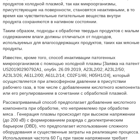
продуктов холодной плазмой, так как микроорганизмы,
присутствующие на поверхности, становятся неактивными, в то
время как чувствительные питательные вещества внутри
продукта сохраняются в нативном состоянии.
Таким образом, подходы к обработке твердых продуктов с малым
содержанием влаги должны отличаться от подходов,
используемых для влагосодержащих продуктов, таких как мясные
продукты.
Известен, кроме того, способ инактивации патогенных
микроорганизмов с помощью холодной плазмы [Заявка на патент
US20190290792A1, опубл. 26.09.2019, A23L2/02; A23L2/50;
A23L3/26; A61L2/00; A61L2/14; C02F1/46; H05H1/24], который
осуществляется при атмосферном давлении в присутствии
рабочего газа, в том числе с добавлением кислотного компонента
или его регулированием в сочетании с обработкой плазмой.
Рассматриваемый способ предполагает добавление кислотного
компонента при обработке, что неприемлемо при обработке
мяса . Генерация плазмы происходит при высоком напряжении
(до 200 кВ) с формированием разряда с диэлектрическим
барьером (DBD), что предполагает использование сложного
оборудования и существенные затраты на реализацию процесса.
Используемая частота 60 Гц при таком напряжении требует