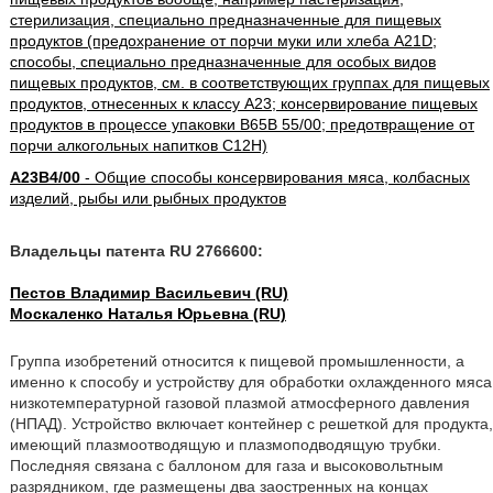
стерилизация, специально предназначенные для пищевых
продуктов (предохранение от порчи муки или хлеба A21D;
способы, специально предназначенные для особых видов
пищевых продуктов, см. в соответствующих группах для пищевых
продуктов, отнесенных к классу A23; консервирование пищевых
продуктов в процессе упаковки B65B 55/00; предотвращение от
порчи алкогольных напитков C12H)
A23B4/00
- Общие способы консервирования мяса, колбасных
изделий, рыбы или рыбных продуктов
Владельцы патента RU 2766600:
Пестов Владимир Васильевич (RU)
Москаленко Наталья Юрьевна (RU)
Группа изобретений относится к пищевой промышленности, а
именно к способу и устройству для обработки охлажденного мяса
низкотемпературной газовой плазмой атмосферного давления
(НПАД). Устройство включает контейнер с решеткой для продукта,
имеющий плазмоотводящую и плазмоподводящую трубки.
Последняя связана с баллоном для газа и высоковольтным
разрядником, где размещены два заостренных на концах