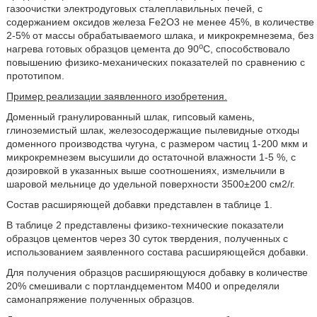
газоочистки электродуговых сталеплавильных печей, с
содержанием оксидов железа Fe2O3 не менее 45%, в количестве
2-5% от массы обрабатываемого шлака, и микрокремнезема, без
о
нагрева готовых образцов цемента до 90
С, способствовало
повышению физико-механических показателей по сравнению с
прототипом.
Пример реализации заявленного изобретения.
Доменный гранулированный шлак, гипсовый камень,
глиноземистый шлак, железосодержащие пылевидные отходы
доменного производства чугуна, с размером частиц 1-200 мкм и
микрокремнезем высушили до остаточной влажности 1-5 %, с
дозировкой в указанных выше соотношениях, измельчили в
шаровой мельнице до удельной поверхности 3500±200 см2/г.
Состав расширяющей добавки представлен в таблице 1.
В таблице 2 представлены физико-технические показатели
образцов цементов через 30 суток твердения, полученных с
использованием заявленного состава расширяющейся добавки.
Для получения образцов расширяющуюся добавку в количестве
20% смешивали с портландцементом М400 и определяли
самонапряжение полученных образцов.