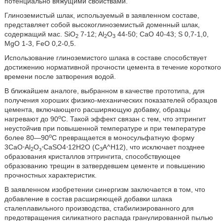
потенциально вяжущими свойствами.
Глиноземистый шлак, используемый в заявленном составе,
представляет собой высокоглиноземистый доменный шлак,
содержащий мас. SiO
7-12; Al
O
44-50; CaO 40-43; S 0,7-1,0,
2
2
3
MgO 1-3, FeO 0,2-0,5.
Использование глиноземистого шлака в составе способствует
достижению нормативной прочности цемента в течение короткого
времени после затворения водой.
В ближайшем аналоге, выбранном в качестве прототипа, для
получения хороших физико-механических показателей образцов
цемента, включающего расширяющую добавку, образцы
о
нагревают до 90
С. Такой эффект связан с тем, что эттрингит
неустойчив при повышенной температуре и при температуре
о
более 80—90
С превращается в моносульфатную форму
3CaO⋅Al
O
⋅CaSO4⋅12H2O (С
А^Н12), что исключает позднее
2
з
3
образования кристаллов эттрингита, способствующее
образованию трещин в затвердевшем цементе и повышению
прочностных характеристик.
В заявленном изобретении синергизм заключается в том, что
добавление в состав расширяющей добавки шлака
сталеплавильного производства, стабилизированного для
предотвращения силикатного распада гранулированной пылью