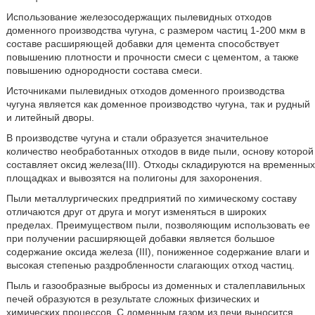
Использование железосодержащих пылевидных отходов
доменного производства чугуна, с размером частиц 1-200 мкм в
составе расширяющей добавки для цемента способствует
повышению плотности и прочности смеси с цементом, а также
повышению однородности состава смеси.
Источниками пылевидных отходов доменного производства
чугуна является как доменное производство чугуна, так и рудный
и литейный дворы.
В производстве чугуна и стали образуется значительное
количество необработанных отходов в виде пыли, основу которой
составляет оксид железа(III). Отходы складируются на временных
площадках и вывозятся на полигоны для захоронения.
Пыли металлургических предприятий по химическому составу
отличаются друг от друга и могут изменяться в широких
пределах. Преимуществом пыли, позволяющим использовать ее
при получении расширяющей добавки является большое
содержание оксида железа (III), пониженное содержание влаги и
высокая степенью раздробленности слагающих отход частиц.
Пыль и газообразные выбросы из доменных и сталеплавильных
печей образуются в результате сложных физических и
химических процессов. С доменным газом из печи выносится