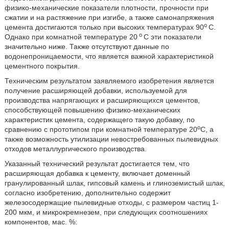
физико-механические показатели плотности, прочности при
сжатии и на растяжение при изгибе, а также самонапряжения
о
цемента достигаются только при высоких температурах 90
С.
о
Однако при комнатной температуре 20
С эти показатели
значительно ниже. Также отсутствуют данные по
водонепроницаемости, что является важной характеристикой
цементного покрытия.
Техническим результатом заявляемого изобретения является
получение расширяющей добавки, используемой для
производства напрягающих и расширяющихся цементов,
способствующей повышению физико-механических
характеристик цемента, содержащего такую добавку, по
о
сравнению с прототипом при комнатной температуре 20
С, а
также возможность утилизации невостребованных пылевидных
отходов металлургического производства.
Указанный технический результат достигается тем, что
расширяющая добавка к цементу, включает доменный
гранулированный шлак, гипсовый камень и глиноземистый шлак,
согласно изобретению, дополнительно содержит
железосодержащие пылевидные отходы, с размером частиц 1-
200 мкм, и микрокремнезем, при следующих соотношениях
компонентов, мас. %: