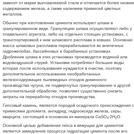
зависит от марки выплавляемой стали и отличается более низким
содержанием железа, а также наличием примесей цветных
металлов.
Обычно при изготовлении цемента используют шлаки в
гранулированном виде. Грануляцию шлака осуществляют либо у
плавильного агрегата, либо на отдельно стоящих установках, с
транспортировкой к ним шлакового расплава в ковшах. Основная
масса шлаковых расплавов перерабатывается во внепечных
гидрожелобах, бассейновых и барабанных установках.
Дробление шлака в этих установках производится водяной или
водовоздушной струей. Установки потребляют большое воды,
которая после использования нуждается в очистке, поэтому
дополнительное использование необработанных
железосодержащих пылевидных отходов доменного
производства чугуна, не подвергнутых гранулированию и другой
дополнительной обработке, позволяет существенно снизить
затраты на переработку отходов производства.
Гипсовый камень, является породой осадочного происхождения с
примесями доломита, ангидрид, гидрооксида железа, серы,
кварцита, состоящей в основном из минерала CaSO
⋅2H
O.
4
2
Основной целью добавления гипса в вяжущие для цементов
является замедление процесса гидратации цемента после его