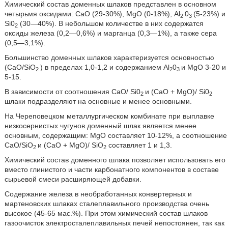
Химический состав доменных шлаков представлен в основном
четырьмя оксидами: СаО (29-30%), MgO (0-18%), Аl
0
(5-23%) и
2
3
Si0
(30—40%). В небольшом количестве в них содержатся
2
оксиды железа (0,2—0,6%) и марганца (0,3—1%), а также сера
(0,5—3,1%).
Большинство доменных шлаков характеризуется основностью
(СаО/SiO
) в пределах 1,0-1,2 и содержанием Аl
0
и MgO 3-20 и
2
2
3
5-15.
В зависимости от соотношения СаО/ Si0
и (СаО + MgO)/ Si0
2
2
шлаки подразделяют на основные и менее основными.
На Череповецком металлургическом комбинате при выплавке
низкосернистых чугунов доменный шлак является менее
основным, содержащим: MgO составляет 10-12%, а соотношение
СаО/SiO
и (СаО + MgO)/ SiO
составляет 1 и 1,3.
2
2
Химический состав доменного шлака позволяет использовать его
вместо глинистого и части карбонатного компонентов в составе
сырьевой смеси расширяющей добавки.
Содержание железа в необработанных конвертерных и
мартеновских шлаках сталеплавильного производства очень
высокое (45-65 мас.%). При этом химический состав шлаков
газоочисток электросталеплавильных печей непостоянен, так как