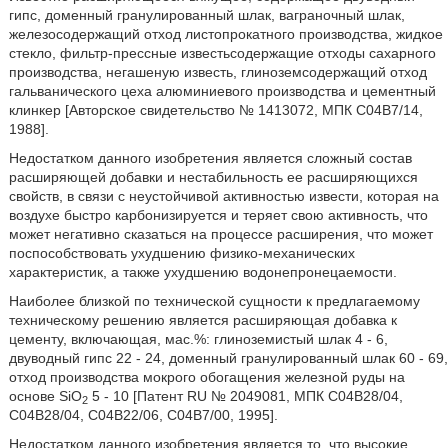
гипс, доменный гранулированный шлак, ваграночный шлак,
железосодержащий отход листопрокатного производства, жидкое
стекло, фильтр-прессные известьсодержащие отходы сахарного
производства, негашеную известь, глиноземсодержащий отход
гальванического цеха алюминиевого производства и цементный
клинкер [Авторское свидетельство № 1413072, МПК С04B7/14,
1988].
Недостатком данного изобретения является сложный состав
расширяющей добавки и нестабильность ее расширяющихся
свойств, в связи с неустойчивой активностью извести, которая на
воздухе быстро карбонизируется и теряет свою активность, что
может негативно сказаться на процессе расширения, что может
поспособствовать ухудшению физико-механических
характеристик, а также ухудшению водонепронецаемости.
Наиболее близкой по технической сущности к предлагаемому
техническому решению является расширяющая добавка к
цементу, включающая, мас.%: глиноземистый шлак 4 - 6,
двуводный гипс 22 - 24, доменный гранулированный шлак 60 - 69,
отход производства мокрого обогащения железной руды на
основе SiO
5 - 10 [Патент RU № 2049081, МПК C04B28/04,
2
C04B28/04, C04B22/06, C04B7/00, 1995].
Недостатком данного изобретения является то, что высокие