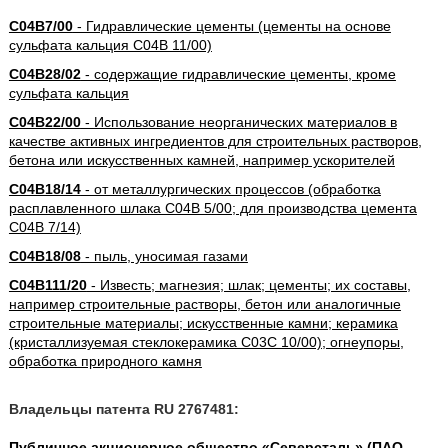
C04B7/00
- Гидравлические цементы (цементы на основе
сульфата кальция C04B 11/00)
C04B28/02
- содержащие гидравлические цементы, кроме
сульфата кальция
C04B22/00
- Использование неорганических материалов в
качестве активных ингредиентов для строительных растворов,
бетона или искусственных камней, например ускорителей
C04B18/14
- от металлургических процессов (обработка
расплавленного шлака C04B 5/00; для производства цемента
C04B 7/14)
C04B18/08
- пыль, уносимая газами
C04B111/20
- Известь; магнезия; шлак; цементы; их составы,
например строительные растворы, бетон или аналогичные
строительные материалы; искусственные камни; керамика
(кристаллизуемая стеклокерамика C03C 10/00); огнеупоры,
обработка природного камня
Владельцы патента RU 2767481:
Публичное акционерное общество «Северсталь» (ПАО