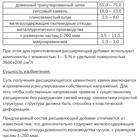
доменный гранулированный шлак
55,0 – 75,0
гипсовый камень
18,0 – 23,0
глиноземистый шлак
2,5 – 8,0
железосодержащие пылевидные отходы
металлургического производства
с размером частиц 1-200 мкм
3,5 – 11,0
микрокремнезем
1,0 – 3,0
При этом для приготовления расширяющей добавки используют
компоненты с влажностью 1 – 5 % и удельной поверхностью
2
3500±200 см
/г.
Сущность изобретения.
Суть получения расширяющегося цементного камня заключается
в проявлении и регулировании собственных напряжений. Для
того чтобы собственные напряжения привели к существенному
расширению без разрушения связей между элементами пористой
структуры, структура должна быть способна к пластической
деформации.
Предлагаемый состав расширяющей добавки отличается от
известной тем, что дополнительно содержит железосодержащие
пылевидные отходы доменного производства чугуна, с размером
частиц 1-200 мкм.