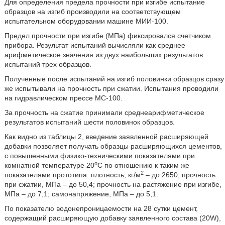
Для определения предела прочности при изгибе испытание
образцов на изгиб производили на соответствующем
испытательном оборудовании машине МИИ-100.
Предел прочности при изгибе (МПа) фиксировался счетчиком
прибора. Результат испытаний вычисляли как среднее
арифметическое значения из двух наибольших результатов
испытаний трех образцов.
Полученные после испытаний на изгиб половинки образцов сразу
же испытывали на прочность при сжатии. Испытания проводили
на гидравлическом прессе МС-100.
За прочность на сжатие принимали среднеарифметическое
результатов испытаний шести половинок образцов.
Как видно из таблицы 2, введение заявленной расширяющей
добавки позволяет получать образцы расширяющихся цементов,
с повышенными физико-техническими показателями при
о
комнатной температуре 20
С по отношению к таким же
2
показателями прототипа: плотность, кг/м
– до 2650; прочность
при сжатии, МПа – до 50,4; прочность на растяжение при изгибе,
МПа – до 7,1; самонапряжение, МПа – до 5,1.
По показателю водонепроницаемости на 28 сутки цемент,
содержащий расширяющую добавку заявленного состава (20W),