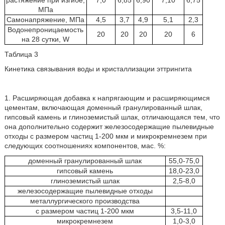
растяжение при изгибе,
7,0
6,85
6,90
7,10
6,75
МПа
Самонапряжение, МПа
4,5
3,7
4,9
5,1
2,3
Водонепроницаемость
20
20
20
20
6
на 28 сутки, W
Таблица 3
Кинетика связывания воды и кристаллизации эттрингита
1. Расширяющая добавка к напрягающим и расширяющимся
цементам, включающая доменный гранулированный шлак,
гипсовый камень и глиноземистый шлак, отличающаяся тем, что
она дополнительно содержит железосодержащие пылевидные
отходы с размером частиц 1-200 мкм и микрокремнезем при
следующих соотношениях компонентов, мас. %:
доменный гранулированный шлак
55,0-75,0
гипсовый камень
18,0-23,0
глиноземистый шлак
2,5-8,0
железосодержащие пылевидные отходы
металлургического производства
с размером частиц 1-200 мкм
3,5-11,0
микрокремнезем
1,0-3,0