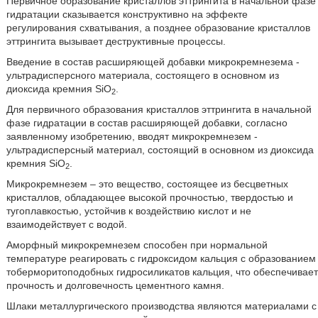
Первичное образование кристаллов эттрингита в начальной фазе
гидратации сказывается конструктивно на эффекте
регулирования схватывания, а позднее образование кристаллов
эттрингита вызывает деструктивные процессы.
Введение в состав расширяющей добавки микрокремнезема -
ультрадисперсного материала, состоящего в основном из
диоксида кремния SiO
.
2
Для первичного образования кристаллов эттрингита в начальной
фазе гидратации в состав расширяющей добавки, согласно
заявленному изобретению, вводят микрокремнезем -
ультрадисперсный материал, состоящий в основном из диоксида
кремния SiO
.
2
Микрокремнезем – это вещество, состоящее из бесцветных
кристаллов, обладающее высокой прочностью, твердостью и
тугоплавкостью, устойчив к воздействию кислот и не
взаимодействует с водой.
Аморфный микрокремнезем способен при нормальной
температуре реагировать с гидроксидом кальция с образованием
тоберморитоподобных гидросиликатов кальция, что обеспечивает
прочность и долговечность цементного камня.
Шлаки металлургического производства являются материалами с