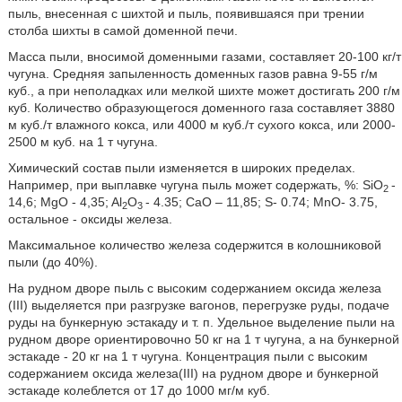
пыль, внесенная с шихтой и пыль, появившаяся при трении
столба шихты в самой доменной печи.
Масса пыли, вносимой доменными газами, составляет 20-100 кг/т
чугуна. Средняя запыленность доменных газов равна 9-55 г/м
куб., а при неполадках или мелкой шихте может достигать 200 г/м
куб. Количество образующегося доменного газа составляет 3880
м куб./т влажного кокса, или 4000 м куб./т сухого кокса, или 2000-
2500 м куб. на 1 т чугуна.
Химический состав пыли изменяется в широких пределах.
Например, при выплавке чугуна пыль может содержать, %: SiO
-
2
14,6; MgO - 4,35; Al
O
- 4.35; CaO – 11,85; S- 0.74; MnO- 3.75,
2
3
остальное - оксиды железа.
Максимальное количество железа содержится в колошниковой
пыли (до 40%).
На рудном дворе пыль с высоким содержанием оксида железа
(III) выделяется при разгрузке вагонов, перегрузке руды, подаче
руды на бункерную эстакаду и т. п. Удельное выделение пыли на
рудном дворе ориентировочно 50 кг на 1 т чугуна, а на бункерной
эстакаде - 20 кг на 1 т чугуна. Концентрация пыли с высоким
содержанием оксида железа(III) на рудном дворе и бункерной
эстакаде колеблется от 17 до 1000 мг/м куб.