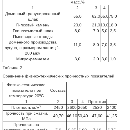
масс.%
1
2
3
4
Доменный гранулированный
55,0
62,0
65,0
75,0
шлак
Гипсовый камень
23,0
21,0
19,0
18,0
Глиноземистый шлак
8,0
7,0
5,0
2,5
Пылевидные отходы
доменного производства
11,0
8,0
7,0
3,5
чугуна, с размером частиц 1-
200 мкм
Микрокремнезем
3,0
2,0
3,0
1,0
Таблица 2
Сравнение физико-технических прочностных показателей
Физико-технические
показатели при
Составы
о
температуре 20
С
1
2
3
4
Прототип
2
Плотность кг/м
2450
2600
2650
2520
2400
Прочность при сжатии,
49,70
46,10
50,40
47,60
41,25
МПа
Прочность на