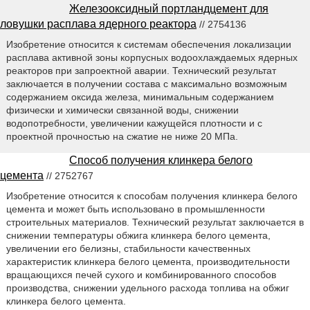
Железооксидный портландцемент для
ловушки расплава ядерного реактора
// 2754136
Изобретение относится к системам обеспечения локализации
расплава активной зоны корпусных водоохлаждаемых ядерных
реакторов при запроектной аварии. Технический результат
заключается в получении состава с максимально возможным
содержанием оксида железа, минимальным содержанием
физически и химически связанной воды, снижении
водопотребности, увеличении кажущейся плотности и с
проектной прочностью на сжатие не ниже 20 МПа.
Способ получения клинкера белого
цемента
// 2752767
Изобретение относится к способам получения клинкера белого
цемента и может быть использовано в промышленности
строительных материалов. Технический результат заключается в
снижении температуры обжига клинкера белого цемента,
увеличении его белизны, стабильности качественных
характеристик клинкера белого цемента, производительности
вращающихся печей сухого и комбинированного способов
производства, снижении удельного расхода топлива на обжиг
клинкера белого цемента.