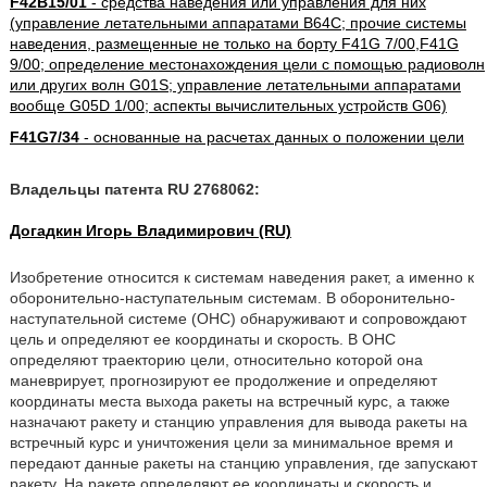
F42B15/01
- средства наведения или управления для них
(управление летательными аппаратами B64C; прочие системы
наведения, размещенные не только на борту F41G 7/00,F41G
9/00; определение местонахождения цели с помощью радиоволн
или других волн G01S; управление летательными аппаратами
вообще G05D 1/00; аспекты вычислительных устройств G06)
F41G7/34
- основанные на расчетах данных о положении цели
Владельцы патента RU 2768062:
Догадкин Игорь Владимирович (RU)
Изобретение относится к системам наведения ракет, а именно к
оборонительно-наступательным системам. В оборонительно-
наступательной системе (ОНС) обнаруживают и сопровождают
цель и определяют ее координаты и скорость. В ОНС
определяют траекторию цели, относительно которой она
маневрирует, прогнозируют ее продолжение и определяют
координаты места выхода ракеты на встречный курс, а также
назначают ракету и станцию управления для вывода ракеты на
встречный курс и уничтожения цели за минимальное время и
передают данные ракеты на станцию управления, где запускают
ракету. На ракете определяют ее координаты и скорость и