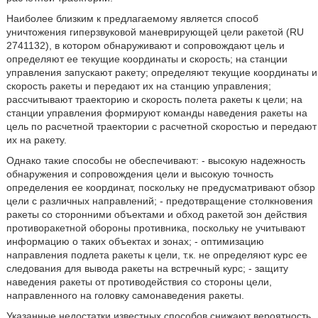
Наиболее близким к предлагаемому является способ
уничтожения гиперзвуковой маневрирующей цели ракетой (RU
2741132), в котором обнаруживают и сопровождают цель и
определяют ее текущие координаты и скорость; на станции
управления запускают ракету; определяют текущие координаты и
скорость ракеты и передают их на станцию управления;
рассчитывают траекторию и скорость полета ракеты к цели; на
станции управления формируют команды наведения ракеты на
цель по расчетной траектории с расчетной скоростью и передают
их на ракету.
Однако такие способы не обеспечивают: - высокую надежность
обнаружения и сопровождения цели и высокую точность
определения ее координат, поскольку не предусматривают обзор
цели с различных направлений; - предотвращение столкновения
ракеты со сторонними объектами и обход ракетой зон действия
противоракетной обороны противника, поскольку не учитывают
информацию о таких объектах и зонах; - оптимизацию
направления подлета ракеты к цели, т.к. не определяют курс ее
следования для вывода ракеты на встречный курс; - защиту
наведения ракеты от противодействия со стороны цели,
направленного на головку самонаведения ракеты.
Указанные недостатки известных способов снижают вероятность