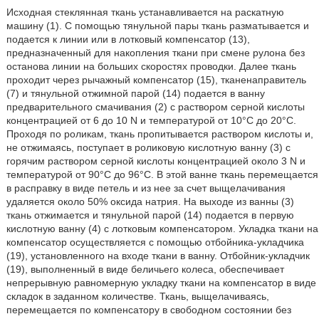
Исходная стеклянная ткань устанавливается на раскатную
машину (1). С помощью тянульной пары ткань разматывается и
подается к линии или в лотковый компенсатор (13),
предназначенный для накопления ткани при смене рулона без
останова линии на больших скоростях проводки. Далее ткань
проходит через рычажный компенсатор (15), тканенаправитель
(7) и тянульной отжимной парой (14) подается в ванну
предварительного смачивания (2) с раствором серной кислоты
концентрацией от 6 до 10 N и температурой от 10°С до 20°С.
Проходя по роликам, ткань пропитывается раствором кислоты и,
не отжимаясь, поступает в роликовую кислотную ванну (3) с
горячим раствором серной кислоты концентрацией около 3 N и
температурой от 90°С до 96°С. В этой ванне ткань перемещается
в расправку в виде петель и из нее за счет выщелачивания
удаляется около 50% оксида натрия. На выходе из ванны (3)
ткань отжимается и тянульной парой (14) подается в первую
кислотную ванну (4) с лотковым компенсатором. Укладка ткани на
компенсатор осуществляется с помощью отбойника-укладчика
(19), установленного на входе ткани в ванну. Отбойник-укладчик
(19), выполненный в виде беличьего колеса, обеспечивает
непрерывную равномерную укладку ткани на компенсатор в виде
складок в заданном количестве. Ткань, выщелачиваясь,
перемещается по компенсатору в свободном состоянии без