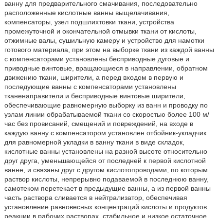
ванну для предварительного смачивания, последовательно
расположенные кислотные ванны выщелачивания,
компенсаторы, узел подшлихтовки ткани, устройства
промежуточной и окончательной отмывки ткани от кислоты,
отжимные валы, сушильную камеру и устройство для намотки
готового материала, при этом на выборке ткани из каждой ванны
с компенсаторами установлены бесприводные дуговые и
приводные винтовые, вращающиеся в направлении, обратном
движению ткани, ширители, а перед входом в первую и
последующие ванны с компенсаторами установлены
тканенаправители и бесприводные винтовые ширители,
обеспечивающие равномерную выборку из ванн и проводку по
узлам линии обрабатываемой ткани со скоростью более 100 м/
час без провисаний, смещений и повреждений, на входе в
каждую ванну с компенсатором установлен отбойник-укладчик
для равномерной укладки в ванну ткани в виде складок,
кислотные ванны установлены на разной высоте относительно
друг друга, уменьшающейся от последней к первой кислотной
ванне, и связаны друг с другом кислотопроводами, по которым
раствор кислоты, непрерывно подаваемой в последнюю ванну,
самотеком перетекает в предыдущие ванны, а из первой ванны
часть раствора сливается в нейтрализатор, обеспечивая
установление равновесных концентраций кислоты и продуктов
реакции в рабочих растворах, стабильное и низкое остаточное