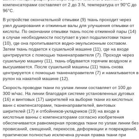
компенсаторами составляет от 2 до 3 N, температура от 90°С до
96°С.
В устройстве окончательной отмывки (9) ткань проходит через
узел душирования и отжимные валы для улучшения отмывки от
кислоты. По окончании отмывки ткань после отжимной пары (14)
в случае необходимости поступает в узел подшлихтовки ткани
(10), где она пропитывается водно-эмульсионным составом.
Затем ткань подается к сушильной машине (11), где на входе
центрируется с помощью тканенаправителя (7). Проходя через
сушильную машину (11), ткань обдувается горячим воздухом и
высушивается. После сушильной машины (11) ткань снова
центрируется с помощью тканенаправителя (7) и наматывается в
рулон на накатной машине (12).
Скорость проводки ткани по узлам линии составляет от 100 до
300 м/час. На линии благодаря системе установленных дуговых
(16) и винтовых (17) ширителей на выборке ткани из кислотных
ванн с компенсаторами, тканенаправителей, винтовых
ширителей (17) и отбойников-укладчиков (19) на входе в
кислотные ванны с компенсаторами согласно изобретения
обеспечивается равномерная проводка ткани по узлам линии без
провисаний, смещений, перекосов, деформации и повреждений,
практически полностью исключена ручная правка ткани при