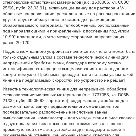
стекловолокнистых тканых материалов (а.с. 1636365, кл. С03С
25/06, публ. 23.03.91), включающее ванну для раствора и V-
образные направляющие, расположенные на равном расстоянии
друг от друга и образующие плоскость для размещения
обрабатываемого материала, теплообменник, расположенный
под направляющими и прикрепленный к последним под углом
10-90° пластинами, а угол между сторонами направляющих
равен 20-120°.
Недостатком данного устройства является то, что оно может быть
только отдельным узлом в составе технологической линии для
непрерывной обработки ткани, благодаря которому можно
интенсифицировать процесс выщелачивания только в данном
конкретном узле. Проблемы проводки ткани по всем узлам такой
линии на предлагаемых скоростях это устройство не решает.
Известна технологическая линия для непрерывной обработки
стекловолокнистых тканых материалов (а.с. 1737053, кл. D06B
21/00, публ. 30.05.92 - прототип), содержащая устройство для
размотки ткани, ванну предварительного смачивания, три
последовательно расположенные кислотные ванны
выщелачивания, компенсаторы для укладки ткани в виде складок
в двух последних кислотных ваннах, отжимные валы, ванны
промежуточной отмывки, устройства для предварительной и
окончательной отмывки, сушильную камеру, средство для