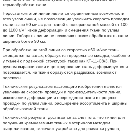
термообработки ткани.
Недостатком этой линии является ограниченные возможности
всех узлов линии, не позволяющие увеличить скорость проводки
ткани выше 60 м/час для тканей с поверхностной массой от 100
2
до 1100 г/м
из-за деформации и смещения ткани по узлам
линии. Габариты линии не позволяют также обрабатывать ткани
шириной более 90 см.
При обработке на этой линии со скоростью ≥60 м/час ткань
смещается на валах, образуются продольные складки, особенно
у тканей с подвижной структурой таких как КТ-11-С8/3. При
ручном выравнивании и центрировании ткань деформируется и
повреждается, на ткани образуются раздвижки, возникают
перекосы.
Техническим результатом настоящего изобретения является
увеличение скорости проводки и производительности линии,
исключение деформации и повреждения ткани в процессе
проводки по узлам линии, расширение ассортимента и ширины
обрабатываемой ткани.
Технический результат достигается за счет того, что линия для
получения кремнеземных тканых материалов методом
выщелачивания, включает устройство для размотки рулона,