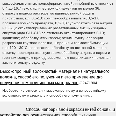
микрофиламентных полиэфирных нитей линейной плотности от
8,4 до 16,7 текс с количеством филаментов не менее 36;
отварку в водном растворе кальцинированной соды в
присутствии, г/л: 0,5-1,0 комплексообразователя, 0,5-1,0
противозаломного препарата, 0,2-0,3 сульфоэтоксилата натрия
и 0,8-1,2 оксиэтилириванных разветвленных высших жирных
спиртов ряда С11-C13 со степенью оксиэтилирования 5-10;
крашение; обработку мягчителем; отжим; сушку; операции
разрезания круглого полотна, ширения и термостабилизации
при 120-130°С; ворсование; обработку на щеточной машине;
стрижку; последовательную термообработку водяным паром и
горячим воздухом при одновременном встряхивании полотна и
заключительную отделку.
Высокопрочный волокнистый материал из натурального
волокна, способ его получения и его применение для
получения композиционных материалов
// 2471904
Изобретение относится к высокопрочному и износостойкому
волокнистому материалу и способу его получения. .
Способ непрерывной окраски нитей основы и
устройство для осуществления способа
// 2175698