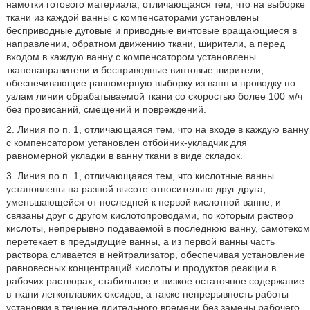
намотки готового материала, отличающаяся тем, что на выборке
ткани из каждой ванны с компенсаторами установлены
бесприводные дуговые и приводные винтовые вращающиеся в
направлении, обратном движению ткани, ширители, а перед
входом в каждую ванну с компенсатором установлены
тканенаправители и бесприводные винтовые ширители,
обеспечивающие равномерную выборку из ванн и проводку по
узлам линии обрабатываемой ткани со скоростью более 100 м/ч
без провисаний, смещений и повреждений.
2. Линия по п. 1, отличающаяся тем, что на входе в каждую ванну
с компенсатором установлен отбойник-укладчик для
равномерной укладки в ванну ткани в виде складок.
3. Линия по п. 1, отличающаяся тем, что кислотные ванны
установлены на разной высоте относительно друг друга,
уменьшающейся от последней к первой кислотной ванне, и
связаны друг с другом кислотопроводами, по которым раствор
кислоты, непрерывно подаваемой в последнюю ванну, самотеком
перетекает в предыдущие ванны, а из первой ванны часть
раствора сливается в нейтрализатор, обеспечивая установление
равновесных концентраций кислоты и продуктов реакции в
рабочих растворах, стабильное и низкое остаточное содержание
в ткани легкоплавких оксидов, а также непрерывность работы
установки в течение длительного времени без замены рабочего