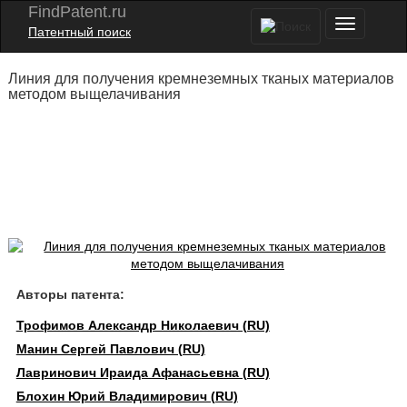
FindPatent.ru
Патентный поиск
Линия для получения кремнеземных тканых материалов
методом выщелачивания
Авторы патента:
Трофимов Александр Николаевич (RU)
Манин Сергей Павлович (RU)
Лавринович Ираида Афанасьевна (RU)
Блохин Юрий Владимирович (RU)