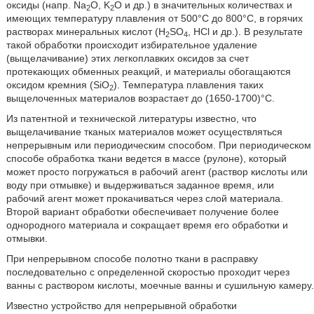
оксиды (напр. Na
O, K
O и др.) в значительных количествах и
2
2
имеющих температуру плавления от 500°С до 800°С, в горячих
растворах минеральных кислот (H
SO
, HCl и др.). В результате
2
4
такой обработки происходит избирательное удаление
(выщелачивание) этих легкоплавких оксидов за счет
протекающих обменных реакций, и материалы обогащаются
оксидом кремния (SiO
). Температура плавления таких
2
выщелоченных материалов возрастает до (1650-1700)°С.
Из патентной и технической литературы известно, что
выщелачивание тканых материалов может осуществляться
непрерывным или периодическим способом. При периодическом
способе обработка ткани ведется в массе (рулоне), который
может просто погружаться в рабочий агент (раствор кислоты или
воду при отмывке) и выдерживаться заданное время, или
рабочий агент может прокачиваться через слой материала.
Второй вариант обработки обеспечивает получение более
однородного материала и сокращает время его обработки и
отмывки.
При непрерывном способе полотно ткани в расправку
последовательно с определенной скоростью проходит через
ванны с раствором кислоты, моечные ванны и сушильную камеру.
Известно устройство для непрерывной обработки