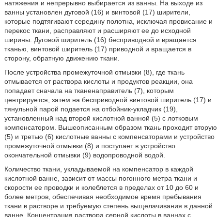
натяжения и непрерывно выбирается из ванны. На выходе из
ванны установлен дуговой (16) и винтовой (17) ширители,
которые подтягивают середину полотна, исключая провисание и
перекос ткани, расправляют и расширяют ее до исходной
ширины. Дуговой ширитель (16) бесприводной и вращается
тканью, винтовой ширитель (17) приводной и вращается в
сторону, обратную движению ткани.
После устройства промежуточной отмывки (8), где ткань
отмывается от раствора кислоты и продуктов реакции, она
попадает сначала на тканенаправитель (7), которым
центрируется, затем на бесприводной винтовой ширитель (17) и
тянульной парой подается на отбойник-укладчик (19),
установленный над второй кислотной ванной (5) с лотковым
компенсатором. Вышеописанным образом ткань проходит вторую
(5) и третью (6) кислотные ванны с компенсаторами и устройство
промежуточной отмывки (8) и поступает в устройство
окончательной отмывки (9) водопроводной водой.
Количество ткани, укладываемой на компенсатор в каждой
кислотной ванне, зависит от массы погонного метра ткани и
скорости ее проводки и колеблется в пределах от 10 до 60 и
более метров, обеспечивая необходимое время пребывания
ткани в растворе и требуемую степень выщелачивания в данной
ванне. Концентрация раствора серной кислоты в ваннах с