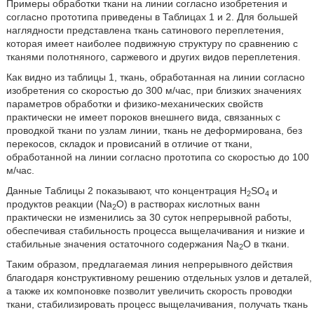
Примеры обработки ткани на линии согласно изобретения и
согласно прототипа приведены в Таблицах 1 и 2. Для большей
наглядности представлена ткань сатинового переплетения,
которая имеет наиболее подвижную структуру по сравнению с
тканями полотняного, саржевого и других видов переплетения.
Как видно из таблицы 1, ткань, обработанная на линии согласно
изобретения со скоростью до 300 м/час, при близких значениях
параметров обработки и физико-механических свойств
практически не имеет пороков внешнего вида, связанных с
проводкой ткани по узлам линии, ткань не деформирована, без
перекосов, складок и провисаний в отличие от ткани,
обработанной на линии согласно прототипа со скоростью до 100
м/час.
Данные Таблицы 2 показывают, что концентрация H
SO
и
2
4
продуктов реакции (Na
O) в растворах кислотных ванн
2
практически не изменились за 30 суток непрерывной работы,
обеспечивая стабильность процесса выщелачивания и низкие и
стабильные значения остаточного содержания Na
O в ткани.
2
Таким образом, предлагаемая линия непрерывного действия
благодаря конструктивному решению отдельных узлов и деталей,
а также их компоновке позволит увеличить скорость проводки
ткани, стабилизировать процесс выщелачивания, получать ткань