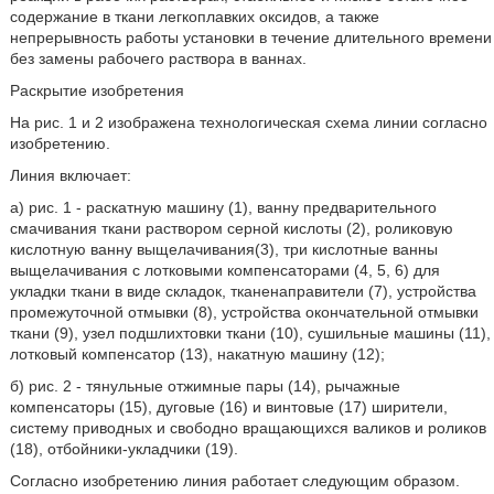
содержание в ткани легкоплавких оксидов, а также
непрерывность работы установки в течение длительного времени
без замены рабочего раствора в ваннах.
Раскрытие изобретения
На рис. 1 и 2 изображена технологическая схема линии согласно
изобретению.
Линия включает:
а) рис. 1 - раскатную машину (1), ванну предварительного
смачивания ткани раствором серной кислоты (2), роликовую
кислотную ванну выщелачивания(3), три кислотные ванны
выщелачивания с лотковыми компенсаторами (4, 5, 6) для
укладки ткани в виде складок, тканенаправители (7), устройства
промежуточной отмывки (8), устройства окончательной отмывки
ткани (9), узел подшлихтовки ткани (10), сушильные машины (11),
лотковый компенсатор (13), накатную машину (12);
б) рис. 2 - тянульные отжимные пары (14), рычажные
компенсаторы (15), дуговые (16) и винтовые (17) ширители,
систему приводных и свободно вращающихся валиков и роликов
(18), отбойники-укладчики (19).
Согласно изобретению линия работает следующим образом.