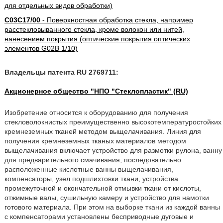
для отдельных видов обработки)
C03C17/00
- Поверхностная обработка стекла, например
расстекловыванного стекла, кроме волокон или нитей,
нанесением покрытия (оптические покрытия оптических
элементов G02B 1/10)
Владельцы патента RU 2769711:
Акционерное общество "НПО "Стеклопластик" (RU)
Изобретение относится к оборудованию для получения
стекловолокнистых преимущественно высокотемпературостойких
кремнеземных тканей методом выщелачивания. Линия для
получения кремнеземных тканых материалов методом
выщелачивания включает устройство для размотки рулона, ванну
для предварительного смачивания, последовательно
расположенные кислотные ванны выщелачивания,
компенсаторы, узел подшлихтовки ткани, устройства
промежуточной и окончательной отмывки ткани от кислоты,
отжимные валы, сушильную камеру и устройство для намотки
готового материала. При этом на выборке ткани из каждой ванны
с компенсаторами установлены бесприводные дуговые и