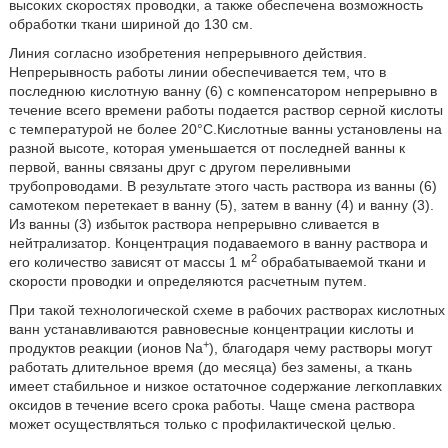
высоких скоростях проводки, а также обеспечена возможность
обработки ткани шириной до 130 см.
Линия согласно изобретения непрерывного действия.
Непрерывность работы линии обеспечивается тем, что в
последнюю кислотную ванну (6) с компенсатором непрерывно в
течение всего времени работы подается раствор серной кислоты
с температурой не более 20°С.Кислотные ванны установлены на
разной высоте, которая уменьшается от последней ванны к
первой, ванны связаны друг с другом переливными
трубопроводами. В результате этого часть раствора из ванны (6)
самотеком перетекает в ванну (5), затем в ванну (4) и ванну (3).
Из ванны (3) избыток раствора непрерывно сливается в
нейтрализатор. Концентрация подаваемого в ванну раствора и
2
его количество зависят от массы 1 м
обрабатываемой ткани и
скорости проводки и определяются расчетным путем.
При такой технологической схеме в рабочих растворах кислотных
ванн устанавливаются равновесные концентрации кислоты и
+
продуктов реакции (ионов Na
), благодаря чему растворы могут
работать длительное время (до месяца) без замены, а ткань
имеет стабильное и низкое остаточное содержание легкоплавких
оксидов в течение всего срока работы. Чаще смена раствора
может осуществляться только с профилактической целью.