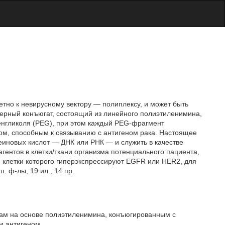
етно к невирусному вектору — полиплексу, и может быть
ерный конъюгат, состоящий из линейного полиэтиленимина,
енгликоля (PEG), при этом каждый PEG-фрагмент
м, способным к связыванию с антигеном рака. Настоящее
еиновых кислот — ДНК или РНК — и служить в качестве
гентов в клетки/ткани организма потенциального пациента,
, клетки которого гиперэкспрессируют EGFR или HER2, для
. ф-лы, 19 ил., 14 пр.
сам на основе полиэтиленимина, конъюгированным с
м антигеном.