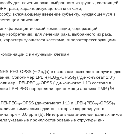
пособу для лечения рака, выбранного из группы, состоящей
FR, рака, характеризующегося клетками,
особу, включающему введение субъекту, нуждающемуся в
настоящем описании.
тся к фармацевтической композиции, содержащей
у изобретению, для лечения рака, выбранного из рака,
а, характеризующегося клетками, гиперэкспрессирующими
 комбинации с иммунными клеткам.
с NHS-PEG-OPSS (~ 2 кДа) в основном позволяет получить две
вания. Сополимер LPEI-(PEG
-OPSS)
("ди-конъюгат 1:3")
2k
3
ополимер LPEI-PEG
-OPSS ("ди-конъюгат 1:1") состоял в
2k
1
шения LPEI:PEG определяли при помощи анализа ПМР (
H-
 LPEI-PEG
-OPSS (ди-конъюгат 1:1) и LPEI-(PEG
-OPSS)
2k
2k
3
 наличие химических сдвигов, которые коррелируют с
ина при ~ 3,0 ppm (b). Интегральные значения данных пиков
ели указанные проиллюстрированные структуры ди-