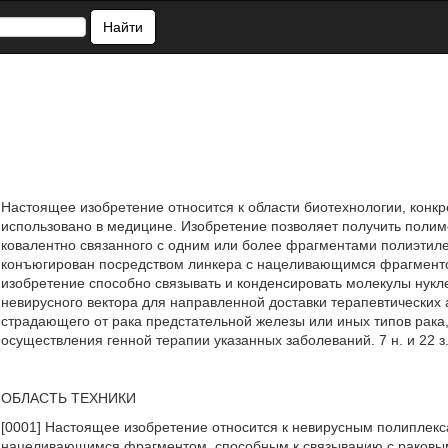
Найти
Настоящее изобретение относится к области биотехнологии, конкр
использовано в медицине. Изобретение позволяет получить полим
ковалентно связанного с одним или более фрагментами полиэтил
конъюгирован посредством линкера с нацеливающимся фрагменто
изобретение способно связывать и конденсировать молекулы нукл
невирусного вектора для направленной доставки терапевтических а
страдающего от рака предстательной железы или иных типов рака
осуществления генной терапии указанных заболеваний. 7 н. и 22 з.п
ОБЛАСТЬ ТЕХНИКИ
[0001] Настоящее изобретение относится к невирусным полиплек
нацеливающимся фрагментом, способным к связыванию с раковы