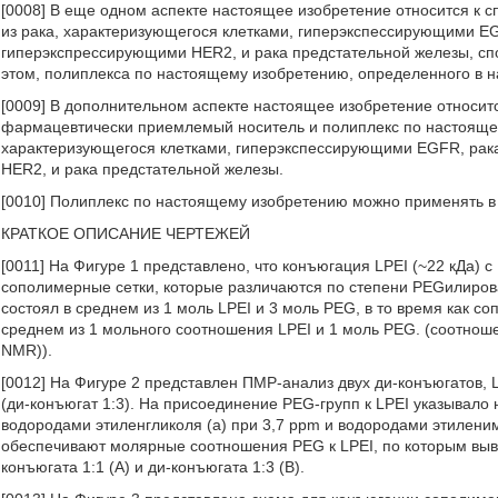
[0008] В еще одном аспекте настоящее изобретение относится к с
из рака, характеризующегося клетками, гиперэкспессирующими EG
гиперэкспрессирующими HER2, и рака предстательной железы, сп
этом, полиплекса по настоящему изобретению, определенного в 
[0009] В дополнительном аспекте настоящее изобретение относи
фармацевтически приемлемый носитель и полиплекс по настоящем
характеризующегося клетками, гиперэкспессирующими EGFR, рак
HER2, и рака предстательной железы.
[0010] Полиплекс по настоящему изобретению можно применять в
КРАТКОЕ ОПИСАНИЕ ЧЕРТЕЖЕЙ
[0011] На Фигуре 1 представлено, что конъюгация LPEI (~22 кДа) 
сополимерные сетки, которые различаются по степени РЕGилиро
состоял в среднем из 1 моль LPEI и 3 моль PEG, в то время как с
среднем из 1 мольного соотношения LPEI и 1 моль PEG. (соотно
NMR)).
[0012] На Фигуре 2 представлен ПМР-анализ двух ди-конъюгатов,
(ди-конъюгат 1:3). На присоединение PEG-групп к LPEI указывало
водородами этиленгликоля (а) при 3,7 ppm и водородами этиленим
обеспечивают молярные соотношения PEG к LPEI, по которым выв
конъюгата 1:1 (А) и ди-конъюгата 1:3 (В).