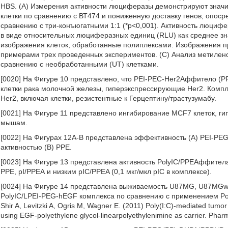
HBS. (А) Измерения активности люциферазы демонстрируют знач
клетки по сравнению с ВТ474 и пониженную доставку генов, опос
сравнению с три-конъюгатными 1:1 (*р<0,001). Активность люцифе
в виде относительных люциферазных единиц (RLU) как среднее зн
изображения клеток, обработанные полиплексами. Изображения п
примерами трех проведенных экспериментов. (С) Анализ метилен
сравнению с необработанными (UT) клетками.
[0020] На Фигуре 10 представлено, что PEI-РЕС-Неr2Аффитело (РР
клетки рака молочной железы, гиперэкспрессирующие Her2. Компл
Her2, включая клетки, резистентные к Герцептину/трастузумабу.
[0021] На Фигуре 11 представлено ингибирование MCF7 клеток, 
мышам.
[0022] На Фигурах 12А-В представлена эффективность (А) PEI-
активностью (В) РРЕ.
[0023] На Фигуре 13 представлена активность PolyIC/РРЕАффитела 
РРЕ, pI/РРЕА и низким pIC/PPEA (0,1 мкг/мкл pIC в комплексе).
[0024] На Фигуре 14 представлена выживаемость U87MG, U87MGw
PolyIC/LPEI-PEG-hEGF комплекса по сравнению с применением Poly
Shir A, Levitzki A, Ogris M, Wagner E. (2011) Poly(I:C)-mediated tum
using EGF-polyethylene glycol-linearpolyethylenimine as carrier. Pha