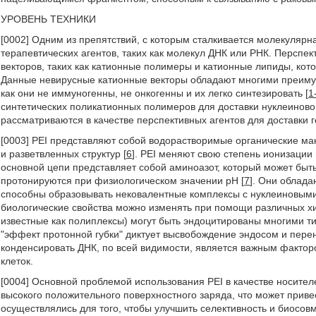
УРОВЕНЬ ТЕХНИКИ
[0002] Одним из препятствий, с которым сталкивается молекуляр
терапевтических агентов, таких как молекул ДНК или РНК. Перспе
векторов, таких как катионные полимеры и катионные липиды, кот
Данные невирусные катионные векторы обладают многими преимущ
как они не иммуногенны, не онкогенны и их легко синтезировать [
1
синтетических поликатионных полимеров для доставки нуклеиново
рассматриваются в качестве перспективных агентов для доставки г
[0003] PEI представляют собой водорастворимые органические мак
и разветвленных структур [
6
]. PEI меняют свою степень ионизации
основной цепи представляет собой аминоазот, который может быт
протонируются при физиологическом значении рН [
7
]. Они облада
способны образовывать нековалентные комплексы с нуклеиновыми 
биологические свойства можно изменять при помощи различных х
известные как полиплексы) могут быть эндоцитированы многими ти
"эффект протонной губки" диктует высвобождение эндосом и пере
конденсировать ДНК, по всей видимости, является важным фактор
клеток.
[0004] Основной проблемой использования PEI в качестве носителе
высокого положительного поверхностного заряда, что может прив
осуществлялись для того, чтобы улучшить селективность и биосов