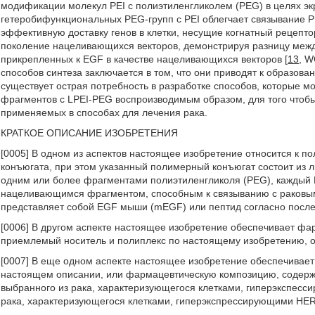
модификации молекул PEI с полиэтиленгликолем (PEG) в целях эк
гетеробифункциональных PEG-групп с PEI облегчает связывание 
эффективную доставку генов в клетки, несущие когнатный рецептор
поколение нацеливающихся векторов, демонстрируя разницу между
прикрепленных к EGF в качестве нацеливающихся векторов [
13
, W
способов синтеза заключается в том, что они приводят к образов
существует острая потребность в разработке способов, которые
фрагментов с LPEI-PEG воспроизводимым образом, для того чтобы
применяемых в способах для лечения рака.
КРАТКОЕ ОПИСАНИЕ ИЗОБРЕТЕНИЯ
[0005] В одном из аспектов настоящее изобретение относится к п
конъюгата, при этом указанный полимерный конъюгат состоит из л
одним или более фрагментами полиэтиленгликоля (PEG), каждый
нацеливающимся фрагментом, способным к связыванию с раковым
представляет собой EGF мыши (mEGF) или пептид согласно посл
[0006] В другом аспекте настоящее изобретение обеспечивает 
приемлемый носитель и полиплекс по настоящему изобретению, 
[0007] В еще одном аспекте настоящее изобретение обеспечивае
настоящем описании, или фармацевтическую композицию, содерж
выбранного из рака, характеризующегося клетками, гиперэкспес
рака, характеризующегося клетками, гиперэкспрессирующими HER