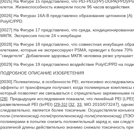
[0025] На Фигуре 15 представлено, что PEI-PEG(PP)-DUPA(PPD)/P
клеток. Жизнеспособность измеряли после 96 часов воздействия.
[0026] На Фигурах 16А-В представлено образование цитокинов (A)
PolyIC/PPD.
[0027] На Фигуре 17 представлено, что среда, кондиционированна
МКПК. Экспрессия после 24 ч инкубации.
[0028] На Фигуре 18 представлено, что совместная инкубация о
клетками, которые не экспрессируют PSMA, приводит к более 70
"свидетеля". Добавление здоровых МКПК человека резко улучшает 
[0029] На Фигуре 19 представлено воздействие PolyIC/PPD на под
ПОДРОБНОЕ ОПИСАНИЕ ИЗОБРЕТЕНИЯ
[0030] Поликатионы, в особенности PEI, интенсивно исследовалис
эффекты от трансфекции получают, когда полимерные комплексы
который позволяет им связываться с отрицательно заряженными 
[
28
]. Предыдущие исследования показали, что линейный PEI (LPE
разветвленный PEI (brPEI) [
29-31
] [
32
,
33
, WO 2010/073247], однак
следовательно, является более токсичным. Осуществляли конъюга
поли-(этиленоксид)-поли(пропиленоксид)-поли(этиленоксид) (ПЭ
полимерами в попытке снизить положительный заряд и, как следст
различной длины действительно значимо снижало токсичность пр