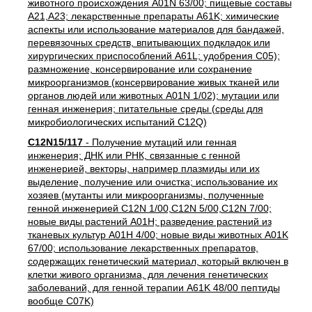
животного происхождения A01N 63/00; пищевые составы
A21,A23; лекарственные препараты A61K; химические
аспекты или использование материалов для бандажей,
перевязочных средств, впитывающих подкладок или
хирургических приспособлений A61L; удобрения C05);
размножение, консервирование или сохранение
микроорганизмов (консервирование живых тканей или
органов людей или животных A01N 1/02); мутации или
генная инженерия; питательные среды (среды для
микробиологических испытаний C12Q)
C12N15/117
- Получение мутаций или генная
инженерия; ДНК или РНК, связанные с генной
инженерией, векторы, например плазмиды или их
выделение, получение или очистка; использование их
хозяев (мутанты или микроорганизмы, полученные
генной инженерией C12N 1/00,C12N 5/00,C12N 7/00;
новые виды растений A01H; разведение растений из
тканевых культур A01H 4/00; новые виды животных A01K
67/00; использование лекарственных препаратов,
содержащих генетический материал, который включен в
клетки живого организма, для лечения генетических
заболеваний, для генной терапии A61K 48/00 пептиды
вообще C07K)