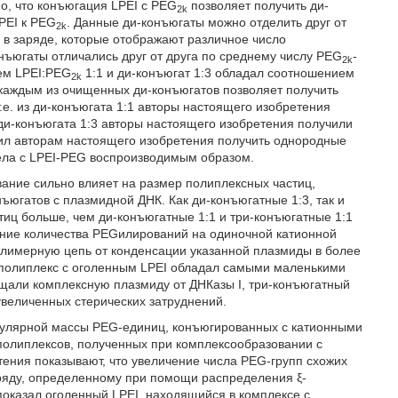
о, что конъюгация LPEI с PEG
позволяет получить ди-
2k
PEI к PEG
. Данные ди-конъюгаты можно отделить друг от
2k
в заряде, которые отображают различное число
онъюгаты отличались друг от друга по среднему числу PEG
-
2k
ием LPEI:PEG
1:1 и ди-конъюгат 1:3 обладал соотношением
2k
каждым из очищенных ди-конъюгатов позволяет получить
е. из ди-конъюгата 1:1 авторы настоящего изобретения
з ди-конъюгата 1:3 авторы настоящего изобретения получили
олил авторам настоящего изобретения получить однородные
ла с LPEI-PEG воспроизводимым образом.
ание сильно влияет на размер полиплексных частиц,
югатов с плазмидной ДНК. Как ди-конъюгатные 1:3, так и
иц больше, чем ди-конъюгатные 1:1 и три-конъюгатные 1:1
ение количества РЕGилирований на одиночной катионной
олимерную цепь от конденсации указанной плазмиды в более
о полиплекс с оголенным LPEI обладал самыми маленькими
щищали комплексную плазмиду от ДНКазы I, три-конъюгатный
увеличенных стерических затруднений.
кулярной массы PEG-единиц, конъюгированных с катионными
олиплексов, полученных при комплексообразовании с
тения показывают, что увеличение числа PEG-групп схожих
ряду, определенному при помощи распределения ξ-
оказал оголенный LPEI, находящийся в комплексе с