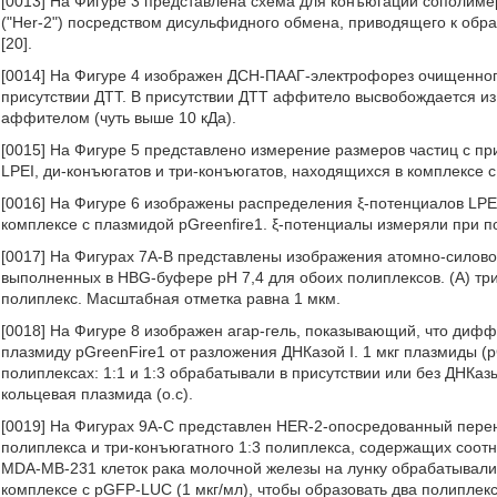
[0013] На Фигуре 3 представлена схема для конъюгации сополимер
("Her-2") посредством дисульфидного обмена, приводящего к об
[20].
[0014] На Фигуре 4 изображен ДСН-ПААГ-электрофорез очищенного
присутствии ДТТ. В присутствии ДТТ аффитело высвобождается из
аффителом (чуть выше 10 кДа).
[0015] На Фигуре 5 представлено измерение размеров частиц с п
LPEI, ди-конъюгатов и три-конъюгатов, находящихся в комплексе с
[0016] На Фигуре 6 изображены распределения ξ-потенциалов LPEI
комплексе с плазмидой pGreenfire1. ξ-потенциалы измеряли при 
[0017] На Фигурах 7А-В представлены изображения атомно-силово
выполненных в HBG-буфере рН 7,4 для обоих полиплексов. (А) три
полиплекс. Масштабная отметка равна 1 мкм.
[0018] На Фигуре 8 изображен агар-гель, показывающий, что д
плазмиду pGreenFire1 от разложения ДНКазой I. 1 мкг плазмиды (p
полиплексах: 1:1 и 1:3 обрабатывали в присутствии или без ДНКазы
кольцевая плазмида (о.с).
[0019] На Фигурах 9А-С представлен HER-2-опосредованный пере
полиплекса и три-конъюгатного 1:3 полиплекса, содержащих соотн
MDA-MB-231 клеток рака молочной железы на лунку обрабатывали в
комплексе с pGFP-LUC (1 мкг/мл), чтобы образовать два полиплек