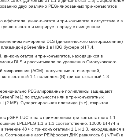
ных сеток (ди-конъюгат 1:1 и ди-конъюгат 1:3) с аффителом
разованию двух различно РЕGилированных три-конъюгатов
 аффитела, ди-конъюгата и три-конъюгата в отсутствие и в
 три-конъюгата и мигрирует наряду с очищенным
рименением измерений DLS (динамического светорассеяния)
 плазмидой pGreenfire 1 в HBG буфере рН 7,4.
, ди-конъюгатов и три-конъюгатов, находящихся в
помощи DLS и рассчитывали по уравнению Смолуховского.
й микроскопии (АСМ), полученные от измерений,
-конъюгатный 1:1 полиплекс (В) три-конъюгатный 1:3
ифференциально РЕGилированные полиплексы защищают
GreenFire1) по отдельности или в три-конъюгатных
 I (2 ME). Суперспиральная плазмида (s.c), открытая
нос pGFP-LUC гена с применением три-конъюгатного 1:1
ошение LPELPEG 1:1 и 1:3 соответственно. 10000 ВТ474 и
 течение 48 ч с три-конъюгатами 1:1 и 1:3, находящимися в
са. Соотношение азот PEI/фосфат ДНК равнялось 6 (N/P=6) в