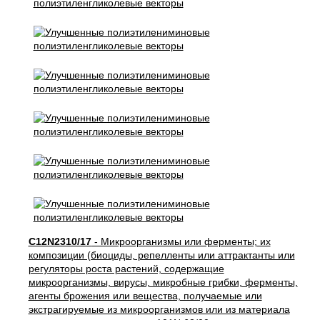
C12N2310/17
- Микроорганизмы или ферменты; их
композиции (биоциды, репелленты или аттрактанты или
регуляторы роста растений, содержащие
микроорганизмы, вирусы, микробные грибки, ферменты,
агенты брожения или вещества, получаемые или
экстрагируемые из микроорганизмов или из материала