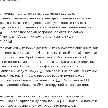
ная медицина, является направленная доставка
ктивной стратегией является конструирование невирусных
орые связывают и конденсируют нуклеиновые кислоты.
ествами по сравнению с вирусными векторами гена, так
-4
]. В настоящее время разрабатываются несколько
й кислоты. Среди них полиэтиленимины (PEI)
енов [
5
].
ромолекулы, которые доступны как в качестве линейных, так
 в широком диапазоне рН, поскольку каждый третий атом в их
ь протонирован. Приблизительно 55% атомов азота в PEI
ют высокой катионной плотностью заряда и, таким образом,
кислотами. Более того, их физико-химические и
имических модификаций [
8
]. Комплексы на основе PEI (также
пами клеток [
9
]. После интернализации полиплексов,
нос генов высокой эффективности [
10
]. Способность PEI
ом в доставке больших ДНК-конструкций во многие типы
й для доставки является токсичность вследствие их
ести к неспецифическому связыванию [
11
]. Недавние попытки
местимость невирусных векторов. Это привело к