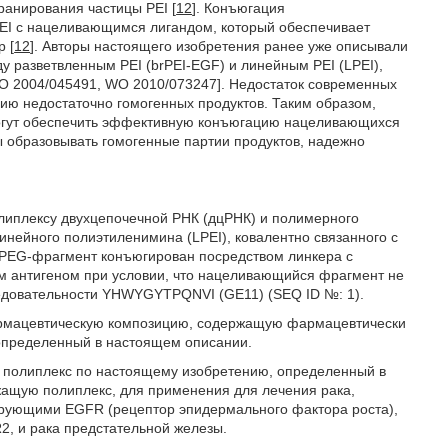
ранирования частицы PEI [
12
]. Конъюгация
PEI с нацеливающимся лигандом, который обеспечивает
 [
12
]. Авторы настоящего изобретения ранее уже описывали
 разветвленным PEI (brPEI-EGF) и линейным PEI (LPEI),
O 2004/045491, WO 2010/073247]. Недостаток современных
анию недостаточно гомогенных продуктов. Таким образом,
 могут обеспечить эффективную конъюгацию нацеливающихся
 образовывать гомогенные партии продуктов, надежно
олиплексу двухцепочечной РНК (дцРНК) и полимерного
инейного полиэтиленимина (LPEI), ковалентно связанного с
 PEG-фрагмент конъюгирован посредством линкера с
 антигеном при условии, что нацеливающийся фрагмент не
едовательности YHWYGYTPQNVI (GE11) (SEQ ID №: 1).
фармацевтическую композицию, содержащую фармацевтически
определенный в настоящем описании.
т полиплекс по настоящему изобретению, определенный в
ащую полиплекс, для применения для лечения рака,
сирующими EGFR (рецептор эпидермального фактора роста),
2, и рака предстательной железы.