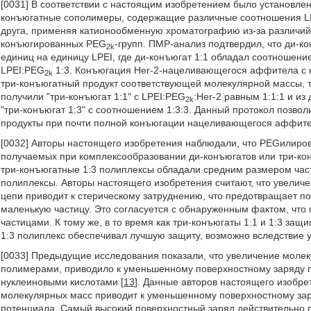
[0031] В соответствии с настоящим изобретением было установлен
конъюгатные сополимеры, содержащие различные соотношения L
друга, применяя катионообменную хроматографию из-за различий 
конъюгированных PEG
-групп. ПМР-анализ подтвердил, что ди-к
2k
единиц на единицу LPEI, где ди-конъюгат 1:1 обладал соотношен
LPEI:PEG
1:3. Конъюгация Her-2-нацеливающегося аффитела с 
2k
три-конъюгатный продукт соответствующей молекулярной массы, т.
получили "три-конъюгат 1:1" с LPEI:PEG
:Her-2 равным 1:1:1 и и
2k
"три-конъюгат 1:3" с соотношением 1:3:3. Данный протокол позв
продукты при почти полной конъюгации нацеливающегося аффите
[0032] Авторы настоящего изобретения наблюдали, что РЕGилиров
получаемых при комплексообразовании ди-конъюгатов или три-конъ
три-конъюгатные 1:3 полиплексы обладали средним размером част
полиплексы. Авторы настоящего изобретения считают, что увелич
цепи приводит к стерическому затруднению, что предотвращает п
маленькую частицу. Это согласуется с обнаруженным фактом, чт
частицами. К тому же, в то время как три-конъюгаты 1:1 и 1:3 за
1:3 полиплекс обеспечивал лучшую защиту, возможно вследствие 
[0033] Предыдущие исследования показали, что увеличение моле
полимерами, приводило к уменьшенному поверхностному заряду п
нуклеиновыми кислотами [
13
]. Данные авторов настоящего изобре
молекулярных масс приводит к уменьшенному поверхностному за
потенциала. Самый высокий поверхностный заряд действительно п