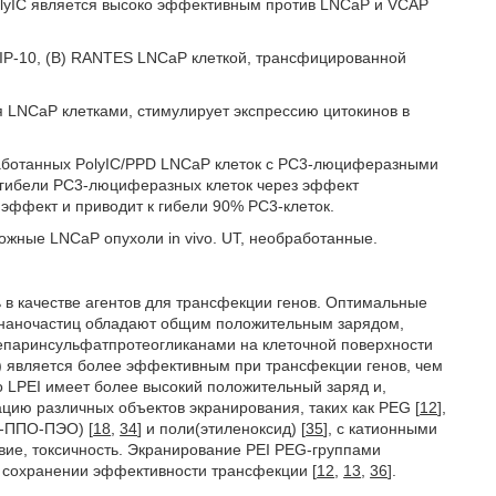
olyIC является высоко эффективным против LNCaP и VCAP
 IP-10, (В) RANTES LNCaP клеткой, трансфицированной
я LNCaP клетками, стимулирует экспрессию цитокинов в
бработанных PolyIC/PPD LNCaP клеток с РС3-люциферазными
% гибели РС3-люциферазных клеток через эффект
эффект и приводит к гибели 90% РС3-клеток.
кожные LNCaP опухоли in vivo. UT, необработанные.
ь в качестве агентов для трансфекции генов. Оптимальные
 наночастиц обладают общим положительным зарядом,
гепаринсульфатпротеогликанами на клеточной поверхности
I) является более эффективным при трансфекции генов, чем
о LPEI имеет более высокий положительный заряд и,
цию различных объектов экранирования, таких как PEG [
12
],
О-ППО-ПЭО) [
18
,
34
] и поли(этиленоксид) [
35
], с катионными
вие, токсичность. Экранирование PEI PEG-группами
и сохранении эффективности трансфекции [
12
,
13
,
36
].