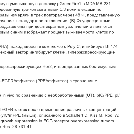
имую уменьшенную доставку pGreenFire1 в MDA МВ-231
редованную три-конъюгатными 1:3 полиплексами по
разы измеряли в трех повторах через 48 ч., представленную
ачение + стандартное отклонение. (В) Флуоресцентные
редставлены при десятикратном увеличении и являются
овым синим изображает процент выживаемости клеток по
НА), находящееся в комплексе с PolyIC, ингибирует ВТ474
ексный вектор ингибирует клетки, гиперэкспрессирующие
гиперэкспрессирующих Her2, инъецированных бестимусным
PEG-ЕGFRAффитела (РРЕАффитела) в сравнении с
in vivo по сравнению с необработанными (UT), pIC/PPE, pI/
tEGFR клеток после применения различных концентраций
IC/mPPE (мыши), описанного в Schaffert D, Kiss М, Rodl W,
or growth suppression in EGF-receptor overexpressing tumors
rm Res. 28:731-41.