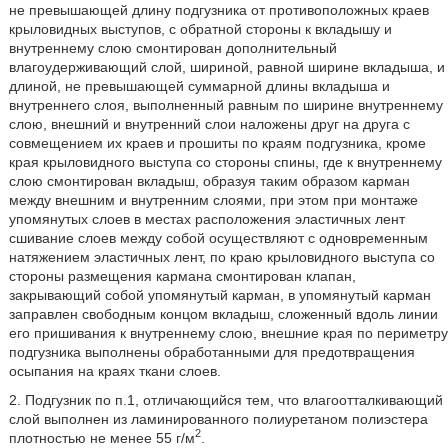
не превышающей длину подгузника от противоположных краев
крыловидных выступов, с обратной стороны к вкладышу и
внутреннему слою смонтирован дополнительный
влагоудерживающий слой, шириной, равной ширине вкладыша, и
длиной, не превышающей суммарной длины вкладыша и
внутреннего слоя, выполненный равным по ширине внутреннему
слою, внешний и внутренний слои наложены друг на друга с
совмещением их краев и прошиты по краям подгузника, кроме
края крыловидного выступа со стороны спины, где к внутреннему
слою смонтирован вкладыш, образуя таким образом карман
между внешним и внутренним слоями, при этом при монтаже
упомянутых слоев в местах расположения эластичных лент
сшивание слоев между собой осуществляют с одновременным
натяжением эластичных лент, по краю крыловидного выступа со
стороны размещения кармана смонтирован клапан,
закрывающий собой упомянутый карман, в упомянутый карман
заправлен свободным концом вкладыш, сложенный вдоль линии
его пришивания к внутреннему слою, внешние края по периметру
подгузника выполнены обработанными для предотвращения
осыпания на краях ткани слоев.
2. Подгузник по п.1, отличающийся тем, что влагоотталкивающий
слой выполнен из ламинированного полиуретаном полиэстера
2
плотностью не менее 55 г/м
.