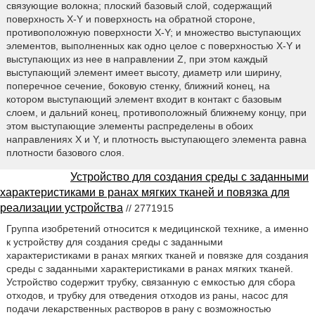
связующие волокна; плоский базовый слой, содержащий
поверхность X-Y и поверхность на обратной стороне,
противоположную поверхности X-Y; и множество выступающих
элементов, выполненных как одно целое с поверхностью Х-Y и
выступающих из нее в направлении Z, при этом каждый
выступающий элемент имеет высоту, диаметр или ширину,
поперечное сечение, боковую стенку, ближний конец, на
котором выступающий элемент входит в контакт с базовым
слоем, и дальний конец, противоположный ближнему концу, при
этом выступающие элементы распределены в обоих
направлениях Х и Y, и плотность выступающего элемента равна
плотности базового слоя.
Устройство для создания среды с заданными
характеристиками в ранах мягких тканей и повязка для
реализации устройства
// 2771915
Группа изобретений относится к медицинской технике, а именно
к устройству для создания среды с заданными
характеристиками в ранах мягких тканей и повязке для создания
среды с заданными характеристиками в ранах мягких тканей.
Устройство содержит трубку, связанную с емкостью для сбора
отходов, и трубку для отведения отходов из раны, насос для
подачи лекарственных растворов в рану с возможностью