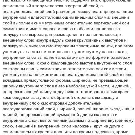
размещенный к телу человека внутренний слой, а
влагоудерживающий слой размещен между влагопропускающим
внутренним и влагоотталкивающим внешним слоями, внешний
слой выполнен симметричным относительно вертикальной оси
симметрии и имеет справа и слева в области ног человека
полукруглые вырезы для размещения в них ног человека, к
внешнему слою изнутри вдоль краев крыловидных выступов и
полукруглых вырезов смонтированы эластичные ленты, при этом
упомянутые ленты смонтированы к упомянутому слою в натяг,
внутренний слой выполнен аналогичным по форме и размерам
внешнему слою, к краю крыловидного выступа внутреннего слоя
со стороны спины симметрично относительно оси симметрии
упомянутого слоя смонтирован влагоудерживающий слой в виде
вкладыша прямоугольной формы, шириной, не превышающей
ширину внутреннего слоя в его наиболее узкой части, и длиной,
не превышающей длину подгузника от противоположных краев
крыловидных выступов, с обратной стороны к вкладышу и
внутреннему слою смонтирован дополнительный
влагоудерживающий слой, шириной, равной ширине вкладыша, и
длиной, не превышающей суммарной длины вкладыша и
внутреннего слоя, выполненный равным по ширине внутреннему
слою, внешний и внутренний слои наложены друг на друга с
совмещением их краев и прошиты по краям подгузника, кроме