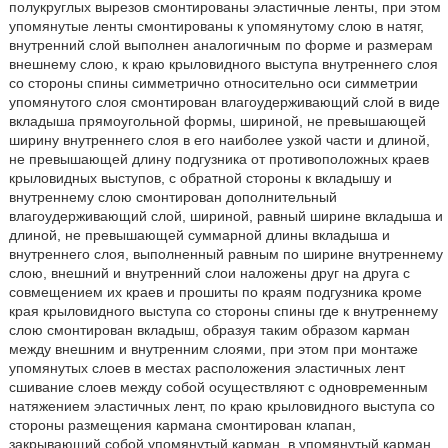
полукруглых вырезов смонтированы эластичные ленты, при этом
упомянутые ленты смонтированы к упомянутому слою в натяг,
внутренний слой выполнен аналогичным по форме и размерам
внешнему слою, к краю крыловидного выступа внутреннего слоя
со стороны спины симметрично относительно оси симметрии
упомянутого слоя смонтирован влагоудерживающий слой в виде
вкладыша прямоугольной формы, шириной, не превышающей
ширину внутреннего слоя в его наиболее узкой части и длиной,
не превышающей длину подгузника от противоположных краев
крыловидных выступов, с обратной стороны к вкладышу и
внутреннему слою смонтирован дополнительный
влагоудерживающий слой, шириной, равный ширине вкладыша и
длиной, не превышающей суммарной длины вкладыша и
внутреннего слоя, выполненный равным по ширине внутреннему
слою, внешний и внутренний слои наложены друг на друга с
совмещением их краев и прошиты по краям подгузника кроме
края крыловидного выступа со стороны спины где к внутреннему
слою смонтирован вкладыш, образуя таким образом карман
между внешним и внутренним слоями, при этом при монтаже
упомянутых слоев в местах расположения эластичных лент
сшивание слоев между собой осуществляют с одновременным
натяжением эластичных лент, по краю крыловидного выступа со
стороны размещения кармана смонтирован клапан,
закрывающий собой упомянутый карман, в упомянутый карман