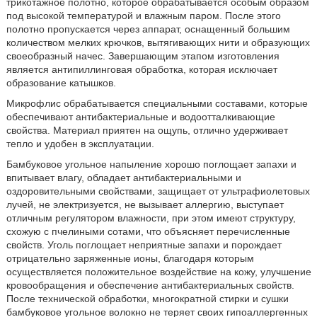
трикотажное полотно, которое обрабатывается особым образом
под высокой температурой и влажным паром. После этого
полотно пропускается через аппарат, оснащенный большим
количеством мелких крючков, вытягивающих нити и образующих
своеобразный начес. Завершающим этапом изготовления
является антипиллинговая обработка, которая исключает
образование катышков.
Микрофлис обрабатывается специальными составами, которые
обеспечивают антибактериальные и водоотталкивающие
свойства. Материал приятен на ощупь, отлично удерживает
тепло и удобен в эксплуатации.
Бамбуковое угольное напыление хорошо поглощает запахи и
впитывает влагу, обладает антибактериальными и
оздоровительными свойствами, защищает от ультрафиолетовых
лучей, не электризуется, не вызывает аллергию, выступает
отличным регулятором влажности, при этом имеют структуру,
схожую с пчелиными сотами, что объясняет перечисленные
свойств. Уголь поглощает неприятные запахи и порождает
отрицательно заряженные ионы, благодаря которым
осуществляется положительное воздействие на кожу, улучшение
кровообращения и обеспечение антибактериальных свойств.
После технической обработки, многократной стирки и сушки
бамбуковое угольное волокно не теряет своих гипоаллергенных