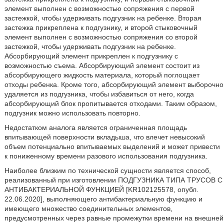
элемент выполнен с возможностью сопряжения с первой
застежкой, чтобы удерживать подгузник на ребенке. Вторая
застежка прикреплена к подгузнику, и второй стыковочный
элемент выполнен с возможностью сопряжения со второй
застежкой, чтобы удерживать подгузник на ребенке.
Абсорбирующий элемент прикреплен к подгузнику с
возможностью съема. Абсорбирующий элемент состоит из
абсорбирующего жидкость материала, который поглощает
отходы ребенка. Кроме того, абсорбирующий элемент выборочно
удаляется из подгузника, чтобы избавиться от него, когда
абсорбирующий блок пропитывается отходами. Таким образом,
подгузник можно использовать повторно.
Недостатком аналога является ограниченная площадь
впитывающей поверхности вкладыша, что влечет невысокий
объем потенциально впитываемых выделений и может привести
к пониженному времени разового использования подгузника.
Наиболее близким по технической сущности является способ,
реализованный при изготовлении ПОДГУЗНИКА ТИПА ТРУСОВ С
АНТИБАКТЕРИАЛЬНОЙ ФУНКЦИЕЙ [KR102125578, опубл.
22.06.2020], выполняющего антибактериальную функцию и
имеющего множество соединительных элементов,
предусмотренных через равные промежутки времени на внешней