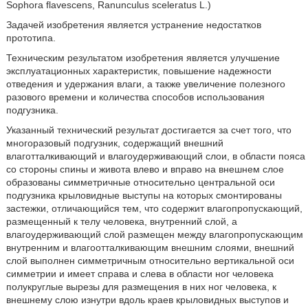
Sophora flavescens, Ranunculus sceleratus L.)
Задачей изобретения является устранение недостатков
прототипа.
Техническим результатом изобретения является улучшение
эксплуатационных характеристик, повышение надежности
отведения и удержания влаги, а также увеличение полезного
разового времени и количества способов использования
подгузника.
Указанный технический результат достигается за счет того, что
многоразовый подгузник, содержащий внешний
влаготталкивающий и влагоудерживающий слои, в области пояса
со стороны спины и живота влево и вправо на внешнем слое
образованы симметричные относительно центральной оси
подгузника крыловидные выступы на которых смонтированы
застежки, отличающийся тем, что содержит влагопропускающий,
размещенный к телу человека, внутренний слой, а
влагоудерживающий слой размещен между влагопропускающим
внутренним и влагоотталкивающим внешним слоями, внешний
слой выполнен симметричным относительно вертикальной оси
симметрии и имеет справа и слева в области ног человека
полукруглые вырезы для размещения в них ног человека, к
внешнему слою изнутри вдоль краев крыловидных выступов и