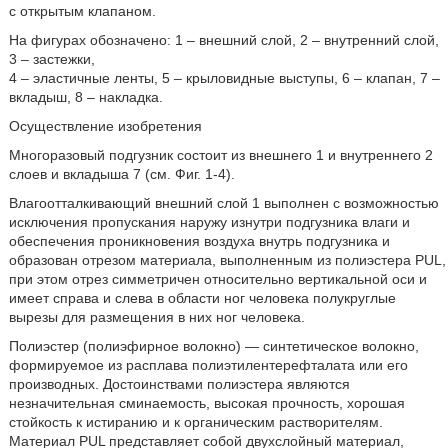
с открытым клапаном.
На фигурах обозначено: 1 – внешний слой, 2 – внутренний слой,
3 – застежки,
4 – эластичные ленты, 5 – крыловидные выступы, 6 – клапан, 7 –
вкладыш, 8 – накладка.
Осуществление изобретения
Многоразовый подгузник состоит из внешнего 1 и внутреннего 2
слоев и вкладыша 7 (см. Фиг. 1-4).
Влагоотталкивающий внешний слой 1 выполнен с возможностью
исключения пропускания наружу изнутри подгузника влаги и
обеспечения проникновения воздуха внутрь подгузника и
образован отрезом материала, выполненным из полиэстера PUL,
при этом отрез симметричен относительно вертикальной оси и
имеет справа и слева в области ног человека полукруглые
вырезы для размещения в них ног человека.
Полиэстер (полиэфирное волокно) — синтетическое волокно,
формируемое из расплава полиэтилентерефталата или его
производных. Достоинствами полиэстера являются
незначительная сминаемость, высокая прочность, хорошая
стойкость к истиранию и к органическим растворителям.
Материал PUL представляет собой двухслойный материал,