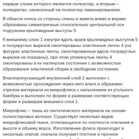
первым слоем которого является полиэстер, а вторым –
полиуретан, нанесенный на полиэстер ламинированием.
В области пояса со стороны спины и живота влево и вправо
образованы симметричные относительно центральной оси
подгузника крыловидные выступы 5.
К внешнему слою 1 изнутри вдоль краев крыловидных выступов 5
и полукруглых вырезов смонтированы эластичные ленты 4 (на
фигурах эластичные ленты, смонтированные вдоль полукруглых
вырезов не показаны), при этом упомянутые ленты 4
смонтированы в их натянутом состоянии с возможностью
образования эластичной сборки в свободном состоянии.
Влагопропускающий внутренний слой 2 выполнен с
возможностью прохождения через него влаги и образован
отрезом материала из микрофлиса с напылением из угольного
бамбука и выполнен по форме и размерам соответствующих
форме и размерам внешнего слоя 1.
Микрофлис – ткань из синтетического материала на основе
полиэстеровых волокон. Существует несколько видов
микрофлисовой ткани, отличающихся по плотности плетения и
высоте и объему ворса. Изготовление флиса происходит в
несколько этапов: сначала получают плотное и прочное