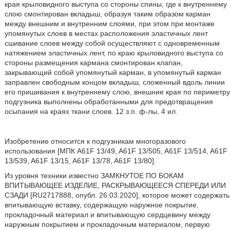
края крыловидного выступа со стороны спины, где к внутреннему
слою смонтирован вкладыш, образуя таким образом карман
между внешним и внутренним слоями, при этом при монтаже
упомянутых слоев в местах расположения эластичных лент
сшивание слоев между собой осуществляют с одновременным
натяжением эластичных лент, по краю крыловидного выступа со
стороны размещения кармана смонтирован клапан,
закрывающий собой упомянутый карман, в упомянутый карман
заправлен свободным концом вкладыш, сложенный вдоль линии
его пришивания к внутреннему слою, внешние края по периметру
подгузника выполнены обработанными для предотвращения
осыпания на краях ткани слоев. 12 з.п. ф-лы, 4 ил.
Изобретение относится к подгузникам многоразового
использования [МПК A61F 13/49, A61F 13/505, A61F 13/514, A61F
13/539, A61F 13/15, A61F 13/78, A61F 13/80].
Из уровня техники известно ЗАМКНУТОЕ ПО БОКАМ
ВПИТЫВАЮЩЕЕ ИЗДЕЛИЕ, РАСКРЫВАЮЩЕЕСЯ СПЕРЕДИ ИЛИ
СЗАДИ [RU2717888, опубл. 26.03.2020], которое может содержать
впитывающую вставку, содержащую наружное покрытие,
прокладочный материал и впитывающую сердцевину между
наружным покрытием и прокладочным материалом, первую