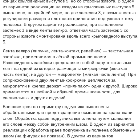
концах крыловидных выступов 5, но со стороны живота. В одном
из вариантов реализации на каждом из крыловидных выступов 5
выполнено, по крайней мере, по две застежки 3, с возможностью
регулировки размера и плотности прилегания подгузника к телу
человека. В другом варианте реализации, при выполнении
застежек 3 в виде ленты велкро, ответная часть застежек 3 со
стороны живота смонтирована вдоль всего крыловидного выступа
5.
Лента велкро (липучка, лента-контакт, репейник) — текстильная
застёжка, применяемая в лёгкой промышленности.
Разновидность застёжки представляет собой пару текстильных
лент, на одной из которых размещены микрокрючки (жесткая
часть ленты), на другой — микропетли (мягкая часть ленты). При
соприкосновении двух лент микрокрючки цепляются за
микропетли и крепко держат, «прилипают» одна к другой. Широко
применяется в швейной и обувной промышленности, для
специальных и других изделий.
Внешние края по периметру подгузника выполнены
обработанными для предотвращения осыпания на краях ткани
слоя. Обработка краев подгузника выполнена путем сшивания
его слоев между собой внутренним швом. В одном из вариантов
реализации обработка краев подгузника выполнена обметочным
швом (на фигурах не показан). В другом из вариантов