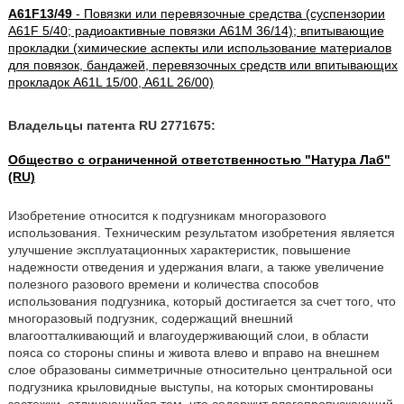
A61F13/49
- Повязки или перевязочные средства (суспензории
A61F 5/40; радиоактивные повязки A61M 36/14); впитывающие
прокладки (химические аспекты или использование материалов
для повязок, бандажей, перевязочных средств или впитывающих
прокладок A61L 15/00, A61L 26/00)
Владельцы патента RU 2771675:
Общество с ограниченной ответственностью "Натура Лаб"
(RU)
Изобретение относится к подгузникам многоразового
использования. Техническим результатом изобретения является
улучшение эксплуатационных характеристик, повышение
надежности отведения и удержания влаги, а также увеличение
полезного разового времени и количества способов
использования подгузника, который достигается за счет того, что
многоразовый подгузник, содержащий внешний
влагоотталкивающий и влагоудерживающий слои, в области
пояса со стороны спины и живота влево и вправо на внешнем
слое образованы симметричные относительно центральной оси
подгузника крыловидные выступы, на которых смонтированы
застежки, отличающийся тем, что содержит влагопропускающий,