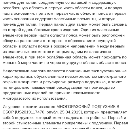
панель для талии, соединенную со вставкой и содержащую
ослабленную область и первую часть области пояса, и первую
часть основания, при этом первая часть области пояса и первая
часть основания содержат эластичные элементы, и вторую
панель для талии. Первая панель для талии может быть связана
со второй вдоль боковых краев изделия. Один из эластичных
элементов первой части области пояса может быть расположен
сбоку на расстоянии от второго, с образованием неупругой
области в области пояса в боковом направлении между первым
из эластичных элементов и вторым одним из эластичных
элементов, и при этом ослабленная область может проходить по
меньшей мере частично через неупругую область области пояса.
Недостатками аналога являются пониженные эксплуатационные
характеристики, обусловленные невозможностью многократного
открытия-закрытия и регулировки размера подгузника, а также
потенциально повышенный расход сырья на производство
предложенных изделий по причине невозможности
многоразового их использования.
Из уровня техники известен МНОГОРАЗОВЫЙ ПОДГУЗНИК В
СБОР [US2019117470, опубл. 25.04.2019], который представляет
собой подгузник, который можно надевать на ребенка. Первый и
второй стыковочные элементы прикреплены к подгузнику. Первая
застежка прикреплена к подгузнику, и первый стыковочный