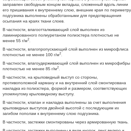
заправлен свободным концом вкладыш, сложенный вдоль линии
его пришивания к внутреннему слою, внешние края по периметру
подгузника выполнены обработанными для предотвращения
осыпания на краях ткани слоев.
В частности, влагоотталкивающий слой выполнен из
ламинированного полиуретаном полиэстера плотностью не
2
менее 55 г/м
.
В частности, влагопропускающий слой выполнен из микрофлиса
2
плотностью не менее 100 г/м
.
В частности, влагоудерживающий слой выполнен из микрофибры
2
плотностью не менее 85 г/м
.
В частности, на крыловидный выступ со стороны,
противоположной карману и на внутренний слой смонтирована
накладка из полиэстера, формой и размером, соответствующих
упомянутому крыловидному выступу.
В частности, клапан и накладка выполнены за счет выполнения
крыловидных выступов двойной высотой с последующим их
загибом пополам к внутреннему слою подгузника.
В частности, застежки смонтированы через армированную ткань.
В частности, застежки выполнены в виде кнопок, лент велкро и