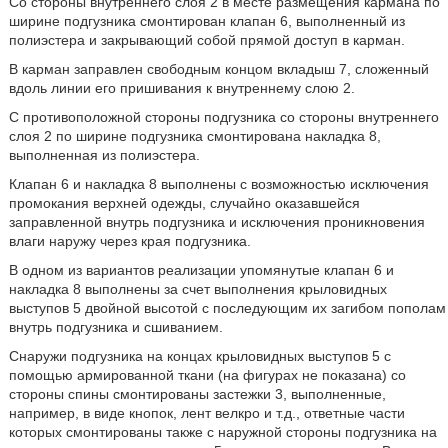
Со стороны внутреннего слоя 2 в месте размещения кармана по
ширине подгузника смонтирован клапан 6, выполненный из
полиэстера и закрывающий собой прямой доступ в карман.
В карман заправлен свободным концом вкладыш 7, сложенный
вдоль линии его пришивания к внутреннему слою 2.
С противоположной стороны подгузника со стороны внутреннего
слоя 2 по ширине подгузника смонтирована накладка 8,
выполненная из полиэстера.
Клапан 6 и накладка 8 выполнены с возможностью исключения
промокания верхней одежды, случайно оказавшейся
заправленной внутрь подгузника и исключения проникновения
влаги наружу через края подгузника.
В одном из вариантов реализации упомянутые клапан 6 и
накладка 8 выполнены за счет выполнения крыловидных
выступов 5 двойной высотой с последующим их загибом пополам
внутрь подгузника и сшиванием.
Снаружи подгузника на концах крыловидных выступов 5 с
помощью армированной ткани (на фигурах не показана) со
стороны спины смонтированы застежки 3, выполненные,
например, в виде кнопок, лент велкро и т.д., ответные части
которых смонтированы также с наружной стороны подгузника на