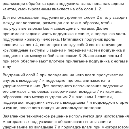
реализации обработка краев подгузника выполнена накладным
кантом, смонтированным внахлест на оба слоя 1, 2.
Для использования подгузник внутренним слоем 2 к телу заводят
между ног человека, размещая его таким образом, чтобы
полукруглые вырезы были совмещены с ногами. Далее
прижимают заднюю часть подгузника к спине, а переднюю часть
подгузника к животу человека. Натягивают подгузник вдоль
эластичных лент 4, совмещают между собой соответствующие
крыловидные выступы 5 задней и передней частей подгузника и
соединяют их между собой застежками 3. Эластичные ленты 4
при этом обеспечивают плотное прилегание подгузника к ногам и
телу.
Внутренний слой 2 при попадании на него влаги пропускает ее
внутрь к вкладышу 7 и подкладке, где она впитывается и
удерживается в них. Для повторного использования подгузника
его снимают с человека, выворачивают вкладыш 7 из кармана,
образованного между внутренним 2 и внешним 1 слоями,
подвергают подгузник вместе с вкладышем 7 и подкладкой стирке
и сушке, после чего подгузник используют повторно.
Заявленное техническое решение используется для изготовления
многоразовых подгузников и обеспечивает впитывание и
удерживание во вкладыше 7 и подкладке влаги при многоразовом