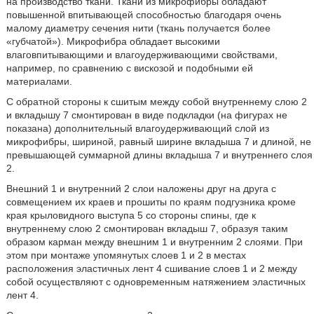
на производство ткани. Ткани из микрофибры обладают
повышенной впитывающей способностью благодаря очень
малому диаметру сечения нити (ткань получается более
«губчатой»). Микрофибра обладает высокими
влаговпитывающими и влагоудерживающими свойствами,
например, по сравнению с вискозой и подобными ей
материалами.
С обратной стороны к сшитым между собой внутреннему слою 2
и вкладышу 7 смонтирован в виде подкладки (на фигурах не
показана) дополнительный влагоудерживающий слой из
микрофибры, шириной, равный ширине вкладыша 7 и длиной, не
превышающей суммарной длины вкладыша 7 и внутреннего слоя
2.
Внешний 1 и внутренний 2 слои наложены друг на друга с
совмещением их краев и прошиты по краям подгузника кроме
края крыловидного выступа 5 со стороны спины, где к
внутреннему слою 2 смонтирован вкладыш 7, образуя таким
образом карман между внешним 1 и внутренним 2 слоями. При
этом при монтаже упомянутых слоев 1 и 2 в местах
расположения эластичных лент 4 сшивание слоев 1 и 2 между
собой осуществляют с одновременным натяжением эластичных
лент 4.