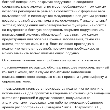
боковой поверхности покрытия подгузника, и соединяет
соединительные элементы по мере необходимости, тем самым
позволяя регулировать размер в соответствии с формами тела
пользователей. и используется младенцами или детьми разного
возраста, разной формы тела и телосложения. Функциональный
экстракт, обладающий антибактериальной функцией, наносится
на внутреннюю боковую поверхность покрытия подгузника или
впитывающий элемент, образующий подгузник, тем самым
предотвращая или облегчая кожные заболевания, такие как
экзема, тепловая сыпь и т. д. Впитывающая прокладка в
подгузнике является съемной, поэтому при необходимости
можно заменить только впитывающую подушку.
Основными техническими проблемами прототипа являются:
- расположение вкладыша, обуславливающее непосредственный
контакт с кожей, что в случае избыточного наполнения
впитывающего слоя вкладыша может привести к дискомфорту и
опрелостям кожи;
- повышенная стоимость производства подгузника по причине
использования для пропитки материала впитывающего вкладыша
экстрактов растений и других веществ, получаемых со
значительными трудозатратами либо не имеющих обширного
ареала распространения (Caragana Sinica, Diospyroslotus L.,