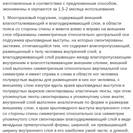
изготовленные в соответствии с предложенным способом,
экономичны и окупаются за 1,5-2 месяца использования.
1. Многоразовый подгузник, содержащий внешний
влагоотталкивающий и влагоудерживающий слои, в области
пояса со стороны спины и живота влево и вправо на внешнем
слое образованы симметричные относительно центральной оси
подгузника крыловидные выступы, на которых смонтированы
застежки, отличающийся тем, что содержит влагопропускающий,
размещенный к телу человека внутренний слой, а
влагоудерживающий слой размещен между влагопропускающим
внутренним и влагоотталкивающим внешним слоями, внешний
слой выполнен симметричным относительно вертикальной оси
симметрии и имеет справа и слева в области ног человека
полукруглые вырезы для размещения в них ног человека, к
внешнему слою изнутри вдоль краев крыловидных выступов и
полукруглых вырезов смонтированы эластичные ленты, при этом
упомянутые ленты смонтированы к упомянутому слою внатяг,
внутренний слой выполнен аналогичным по форме и размерам
внешнему слою, к краю крыловидного выступа внутреннего слоя
со стороны спины симметрично относительно оси симметрии
упомянутого слоя смонтирован влагоудерживающий слой в виде
вкладыша прямоугольной формы, шириной, не превышающей
ширину внутреннего слоя в его наиболее узкой части, и длиной,