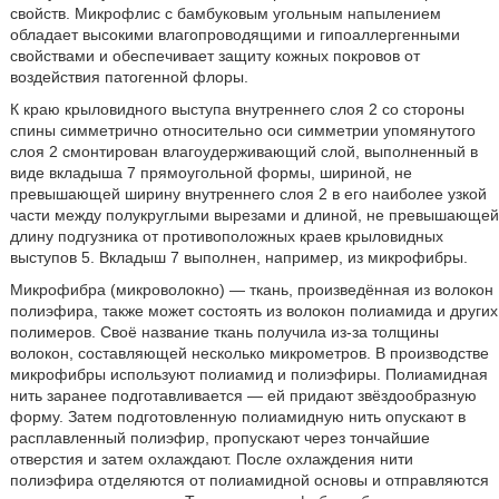
свойств. Микрофлис с бамбуковым угольным напылением
обладает высокими влагопроводящими и гипоаллергенными
свойствами и обеспечивает защиту кожных покровов от
воздействия патогенной флоры.
К краю крыловидного выступа внутреннего слоя 2 со стороны
спины симметрично относительно оси симметрии упомянутого
слоя 2 смонтирован влагоудерживающий слой, выполненный в
виде вкладыша 7 прямоугольной формы, шириной, не
превышающей ширину внутреннего слоя 2 в его наиболее узкой
части между полукруглыми вырезами и длиной, не превышающей
длину подгузника от противоположных краев крыловидных
выступов 5. Вкладыш 7 выполнен, например, из микрофибры.
Микрофибра (микроволокно) — ткань, произведённая из волокон
полиэфира, также может состоять из волокон полиамида и других
полимеров. Своё название ткань получила из-за толщины
волокон, составляющей несколько микрометров. В производстве
микрофибры используют полиамид и полиэфиры. Полиамидная
нить заранее подготавливается — ей придают звёздообразную
форму. Затем подготовленную полиамидную нить опускают в
расплавленный полиэфир, пропускают через тончайшие
отверстия и затем охлаждают. После охлаждения нити
полиэфира отделяются от полиамидной основы и отправляются