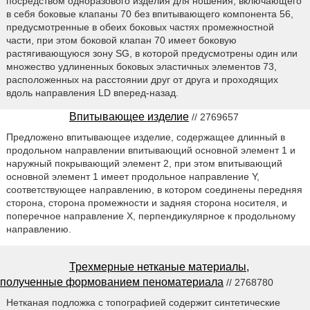
посредством одноразового изделия для ношения, включающего
в себя боковые клапаны 70 без впитывающего компонента 56,
предусмотренные в обеих боковых частях промежностной
части, при этом боковой клапан 70 имеет боковую
растягивающуюся зону SG, в которой предусмотрены один или
множество удлиненных боковых эластичных элементов 73,
расположенных на расстоянии друг от друга и проходящих
вдоль направления LD вперед-назад.
Впитывающее изделие
// 2769657
Предложено впитывающее изделие, содержащее длинный в
продольном направлении впитывающий основной элемент 1 и
наружный покрывающий элемент 2, при этом впитывающий
основной элемент 1 имеет продольное направление Y,
соответствующее направлению, в котором соединены передняя
сторона, сторона промежности и задняя сторона носителя, и
поперечное направление Х, перпендикулярное к продольному
направлению.
Трехмерные нетканые материалы,
полученные формованием пеноматериала
// 2768780
Нетканая подложка с топографией содержит синтетические