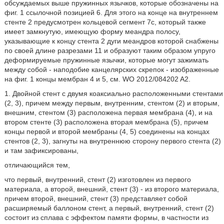
обсуждаемых выше пружинных язычков, которые обозначены на
фиг. 1 ссылочной позицией 6. Для этого на конце на внутреннем
стенте 2 предусмотрен кольцевой сегмент 7c, который также
имеет замкнутую, имеющую форму меандра полосу,
указывающие к концу стента 2 дуги меандров которой снабжены
по своей длине разрезами 11 и образуют таким образом упруго
деформируемые пружинные язычки, которые могут зажимать
между собой - наподобие канцелярских скрепок - изображенные
на фиг. 1 концы мембран 4 и 5, см. WO 2012/084202 A2.
1. Двойной стент с двумя коаксиально расположенными стентами
(2, 3), причем между первым, внутренним, стентом (2) и вторым,
внешним, стентом (3) расположена первая мембрана (4), и на
втором стенте (3) расположена вторая мембрана (5), причем
концы первой и второй мембраны (4, 5) соединены на концах
стентов (2, 3), загнуты на внутреннюю сторону первого стента (2)
и там зафиксированы,
отличающийся тем,
что первый, внутренний, стент (2) изготовлен из первого
материала, а второй, внешний, стент (3) - из второго материала,
причем второй, внешний, стент (3) представляет собой
расширяемый баллоном стент, а первый, внутренний, стент (2)
состоит из сплава с эффектом памяти формы, в частности из