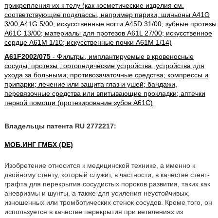
прикрепления их к телу (как косметические изделия см.
соответствующие подклассы, например парики, шиньоны A41G
3/00,A41G 5/00; искусственные ногти A45D 31/00; зубные протезы
A61C 13/00; материалы для протезов A61L 27/00; искусственное
сердце A61M 1/10; искусственные почки A61M 1/14)
A61F2002/075
- Фильтры, имплантируемые в кровеносные
сосуды; протезы ; ортопедические устройства, устройства для
ухода за больными; противозачаточные средства; компрессы и
припарки; лечение или защита глаз и ушей; бандажи,
перевязочные средства или впитывающие прокладки; аптечки
первой помощи (протезирование зубов A61C)
Владельцы патента RU 2772217:
МОБ.ИНГ ГМБХ (DE)
Изобретение относится к медицинской технике, а именно к
двойному стенту, который служит, в частности, в качестве стент-
графта для перекрытия сосудистых пороков развития, таких как
аневризмы и шунты, а также для усиления неустойчивых,
изношенных или тромботических стенок сосудов. Кроме того, он
используется в качестве перекрытия при ветвлениях из