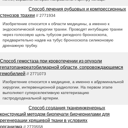
Способ лечения рубцовых и компрессионных
стенозов трахеи
// 2771934
Изобретение относится к области медицины, а именно к
эндоскопической хирургии трахеи. Проводят интубацию трахеи
через голосовую щель тубусом ригидного бронхоскопа,
предварительно надев на тубус бронхоскопа силиконовую
дренажную трубку.
Способ гемостаза при кровотечении из опухоли
гепатопанкреатобилиарной области, сопровождающемся
гемобилией
// 2771073
Изобретение относится к медицине, а именно к абдоминальной
хирургии, интервенционной радиологии. На первом этапе
выполняют суперселективную катетеризацию
гастродуоденальной артерии.
Способ создания тканеинженерных
конструкций методом биопечати биочернилами для
регенерации хрящевой ткани в условиях
организма
// 2770558