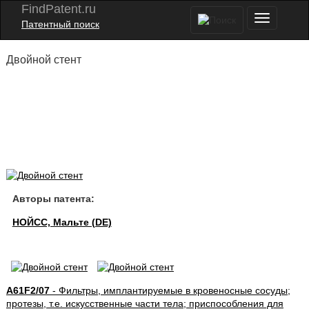
FindPatent.ru
Патентный поиск
Двойной стент
Авторы патента:
НОЙСС, Мальте (DE)
A61F2/07
- Фильтры, имплантируемые в кровеносные сосуды;
протезы, т.е. искусственные части тела; приспособления для