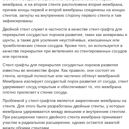
мембрана, и на втором стенте расположена вторая мембрана,
причем концы первой и второй мембраны соединены на концах
стентов, загнуты на внутреннюю сторону первого стента и там
зафиксированы.
Двойной стент служит в частности в качестве стент-графта для
перекрытия сосудистых пороков развития, таких как аневризмы и
шунты, а также для усиления неустойчивых, изношенных или
тромботических стенок сосудов. Кроме того, он используется в
качестве перекрытия при ветвлениях из стентированных сосудов
или протезов.
Стент-графты для перекрытия сосудистых пороков развития
известны во множестве форм. Как правило, они состоят из
стента, который полностью или частично обтянут мембраной.
Мембрана изолирует сосудистый порок развития от сосуда, стент
удерживает сосуд открытым и обеспечивает то, что мембрана
плотно прилегает к стенке сосуда.
Проблемой у стент-графтов является закрепление мембраны на
стенте. Для этого были разработаны двойные стенты, у которых
мембрана удерживается между внешним и внутренним стентом.
При расширении такого двойного стента мембрана принимает
участие в радиальном расширении, однако остается зажатой
между обоими стентами.