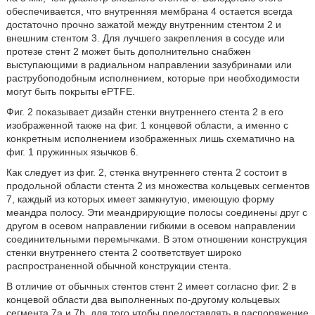
обеспечивается, что внутренняя мембрана 4 остается всегда
достаточно прочно зажатой между внутренним стентом 2 и
внешним стентом 3. Для лучшего закрепления в сосуде или
протезе стент 2 может быть дополнительно снабжен
выступающими в радиальном направлении зазубринами или
раструбоподобным исполнением, которые при необходимости
могут быть покрыты ePTFE.
Фиг. 2 показывает дизайн стенки внутреннего стента 2 в его
изображенной также на фиг. 1 концевой области, а именно с
конкретным исполнением изображенных лишь схематично на
фиг. 1 пружинных язычков 6.
Как следует из фиг. 2, стенка внутреннего стента 2 состоит в
продольной области стента 2 из множества кольцевых сегментов
7, каждый из которых имеет замкнутую, имеющую форму
меандра полосу. Эти меандрирующие полосы соединены друг с
другом в осевом направлении гибкими в осевом направлении
соединительными перемычками. В этом отношении конструкция
стенки внутреннего стента 2 соответствует широко
распространенной обычной конструкции стента.
В отличие от обычных стентов стент 2 имеет согласно фиг. 2 в
концевой области два выполненных по-другому кольцевых
сегмента 7a и 7b, для того чтобы предоставлять в распоряжение