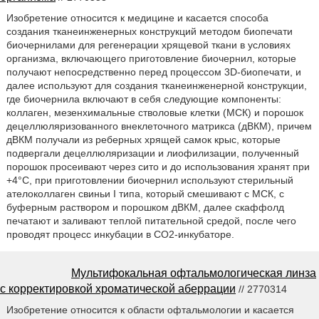
Изобретение относится к медицине и касается способа
создания тканеинженерных конструкций методом биопечати
биочернилами для регенерации хрящевой ткани в условиях
организма, включающего приготовление биочернил, которые
получают непосредственно перед процессом 3D-биопечати, и
далее используют для создания тканеинженерной конструкции,
где биочернила включают в себя следующие компоненты:
коллаген, мезенхимальные стволовые клетки (МСК) и порошок
децеллюляризованного внеклеточного матрикса (дВКМ), причем
дВКМ получали из реберных хрящей самок крыс, которые
подвергали децеллюляризации и лиофилизации, полученный
порошок просеивают через сито и до использования хранят при
+4°С, при приготовлении биочернил используют стерильный
ателоколлаген свиньи I типа, который смешивают с МСК, с
буферным раствором и порошком дВКМ, далее скаффолд
печатают и заливают теплой питательной средой, после чего
проводят процесс инкубации в CO2-инкубаторе.
Мультифокальная офтальмологическая линза
с корректировкой хроматической аберрации
// 2770314
Изобретение относится к области офтальмологии и касается