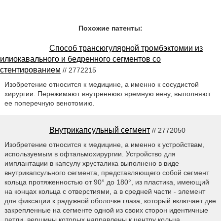
Похожие патенты:
Способ трансюгулярной тромбэктомии из
илиокавального и бедренного сегментов со
стентированием
// 2772215
Изобретение относится к медицине, а именно к сосудистой
хирургии. Пережимают внутреннюю яремную вену, выполняют
ее поперечную венотомию.
Внутрикапсульный сегмент
// 2772050
Изобретение относится к медицине, а именно к устройствам,
используемым в офтальмохирургии. Устройство для
имплантации в капсулу хрусталика выполнено в виде
внутрикапсульного сегмента, представляющего собой сегмент
кольца протяженностью от 90° до 180°, из пластика, имеющий
на концах кольца с отверстиями, а в средней части - элемент
для фиксации к радужной оболочке глаза, который включает две
закрепленные на сегменте одной из своих сторон идентичные
петли, вершины которых направлены к центру кольца.