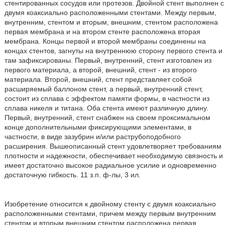
стентированных сосудов или протезов. Двойной стент выполнен с
двумя коаксиально расположенными стентами. Между первым,
внутренним, стентом и вторым, внешним, стентом расположена
первая мембрана и на втором стенте расположена вторая
мембрана. Концы первой и второй мембраны соединены на
концах стентов, загнуты на внутреннюю сторону первого стента и
там зафиксированы. Первый, внутренний, стент изготовлен из
первого материала, а второй, внешний, стент - из второго
материала. Второй, внешний, стент представляет собой
расширяемый баллоном стент, а первый, внутренний стент,
состоит из сплава с эффектом памяти формы, в частности из
сплава никеля и титана. Оба стента имеют различную длину.
Первый, внутренний, стент снабжен на своем проксимальном
конце дополнительными фиксирующими элементами, в
частности, в виде зазубрин и/или раструбоподобного
расширения. Вышеописанный стент удовлетворяет требованиям
плотности и надежности, обеспечивает необходимую связность и
имеет достаточно высокое радиальное усилие и одновременно
достаточную гибкость. 11 з.п. ф-лы, 3 ил.
Изобретение относится к двойному стенту с двумя коаксиально
расположенными стентами, причем между первым внутренним
стентом и вторым внешним стентом расположена первая