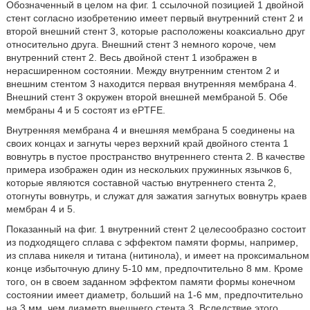
Обозначенный в целом на фиг. 1 ссылочной позицией 1 двойной
стент согласно изобретению имеет первый внутренний стент 2 и
второй внешний стент 3, которые расположены коаксиально друг
относительно друга. Внешний стент 3 немного короче, чем
внутренний стент 2. Весь двойной стент 1 изображен в
нерасширенном состоянии. Между внутренним стентом 2 и
внешним стентом 3 находится первая внутренняя мембрана 4.
Внешний стент 3 окружен второй внешней мембраной 5. Обе
мембраны 4 и 5 состоят из ePTFE.
Внутренняя мембрана 4 и внешняя мембрана 5 соединены на
своих концах и загнуты через верхний край двойного стента 1
вовнутрь в пустое пространство внутреннего стента 2. В качестве
примера изображен один из нескольких пружинных язычков 6,
которые являются составной частью внутреннего стента 2,
отогнуты вовнутрь, и служат для зажатия загнутых вовнутрь краев
мембран 4 и 5.
Показанный на фиг. 1 внутренний стент 2 целесообразно состоит
из подходящего сплава с эффектом памяти формы, например,
из сплава никеля и титана (нитинола), и имеет на проксимальном
конце избыточную длину 5-10 мм, предпочтительно 8 мм. Кроме
того, он в своем заданном эффектом памяти формы конечном
состоянии имеет диаметр, больший на 1-6 мм, предпочтительно
на 3 мм, чем диаметр внешнего стента 3. Вследствие этого