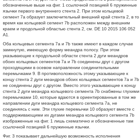
обозначенные выше на фиг. 1 ссылочной позицией 6 пружинные
язычки первого внутреннего стента 2. При этом кольцевой
сегмент 7a образует заключительный внешний край стента 2, в то
время как кольцевой сегмент 7b расположен между внешним
краем и продольной областью стента 2, см. DE 10 2015 106 052
A1.
Оба кольцевых сегмента 7a и 7b также имеют в каждом случае
замкнутую, имеющую форму меандра полосу. При этом
указывающие к продольной области стента 2 дуги меандров
обоих кольцевых сегментов 7a и 7b соединены друг с другом
проходящими в осевом направлении соединительными
перемычками 9. В противоположность этому указывающие к
концу стента 2 дуги меандров обоих кольцевых сегментов 7a и 7b
не соединены друг с другом. Вместо этого указывающие к концу
стента 2 дуги меандра кольцевого сегмента 7b снабжены глухими
перемычками 10, которые вдаются в ориентированные в том же
направлении дуги меандра кольцевого сегмента 7a, не
соединяясь с ним. Эти глухие перемычки 10 образуют вместе с
поддерживающими их дугами меандра кольцевого сегмента 7b
изображенные на фиг. 1 лишь схематично и обозначенные там
ссылочной позицией 6 пружинные язычки.
Фиг. 3 показывает дальнейшую возможность исполнения