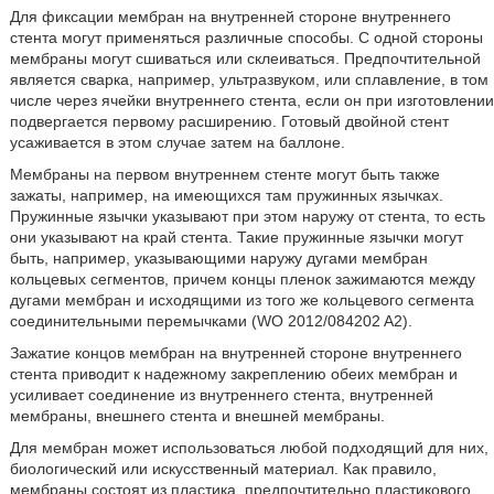
Для фиксации мембран на внутренней стороне внутреннего
стента могут применяться различные способы. С одной стороны
мембраны могут сшиваться или склеиваться. Предпочтительной
является сварка, например, ультразвуком, или сплавление, в том
числе через ячейки внутреннего стента, если он при изготовлении
подвергается первому расширению. Готовый двойной стент
усаживается в этом случае затем на баллоне.
Мембраны на первом внутреннем стенте могут быть также
зажаты, например, на имеющихся там пружинных язычках.
Пружинные язычки указывают при этом наружу от стента, то есть
они указывают на край стента. Такие пружинные язычки могут
быть, например, указывающими наружу дугами мембран
кольцевых сегментов, причем концы пленок зажимаются между
дугами мембран и исходящими из того же кольцевого сегмента
соединительными перемычками (WO 2012/084202 A2).
Зажатие концов мембран на внутренней стороне внутреннего
стента приводит к надежному закреплению обеих мембран и
усиливает соединение из внутреннего стента, внутренней
мембраны, внешнего стента и внешней мембраны.
Для мембран может использоваться любой подходящий для них,
биологический или искусственный материал. Как правило,
мембраны состоят из пластика, предпочтительно пластикового