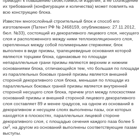
приводят к повышению себестоимости изделия, а не соблюдение
их требований (конфигурации и количества) может повлиять на
всю конструкцию блока.
Известен многослойный строительный блок и способ его
изготовления (Патент РФ № 2468159, опубликовано: 27.11.2012,
бюл. №33), состоящий из декоративного лицевого слоя, несущего
слоя и расположенного между ними теплоизоляционного слоя,
скрепленных между собой полимерными стержнями; блок
выполнен в виде призмы, трапециевидные основания которой
являются торцами блока, одинаковые по площади
непараллельные грани призмы являются верхним и нижним
основаниями блока, отличающийся тем, что большая по площади
из параллельных боковых граней призмы является внешней
стороной декоративного слоя блока, меньшая по площади из
параллельных боковых граней призмы является внутренней
стороной несущего слоя блока, причем угол между плоскостями
оснований призмы и внешней стороной лицевого декоративного
слоя составляет 89 и менее градусов, на одном из оснований в
декоративном и несущем слоях выполнены пазы, оси которых
находятся в плоскостях, параллельных лицевой стороне
декоративного слоя, с площадью сечения каждого паза более 5
2
см
, на другом из оснований выполнены соответствующие пазам
выступы.