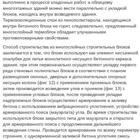
выполнено в процессе кладочных работ, а облицовку
многоэтажных зданий можно вести параллельно с укладкой
блоков, находясь внутри возводимого здания.
Термоизоляционные слои из пенополистирола, находящиеся
внутри бетонного блока не горят, следовательно, предложенный
многослойный термоблок обладает улучшенными
противопожарными свойствами.
Способ строительства из многослойных строительных блоков
заключается в том, что блоки используют как элемент несъемной
опалубки для литья монолитного несущего бетонного каркаса
здания, при этом первоначально осуществляют укладку первого
ряда стеновых полнотелых блоков в соответствии с планом
размещения оконных, дверных и дополнительных опорных
несущих колонн (фиг. 12) с применением проемных блоков,
затем производится возведение улов и проемов (фиг. 13) с
применением угловых блоков, после проведения укладки
надпроемных блоков осуществляют армирование и заливку
бетона с использованием вибрационного уплотнения, устройство
армированного пояса (мауэрлата) угла. Во время строительства
используются блоки закрытого типа для мауэрлата и открытого
для армированного пояса с продолжением дальнейшего
возведения стены. Проводится армирование по всему периметру
строения, с одновременной заливкой бетона уплотняя смесь