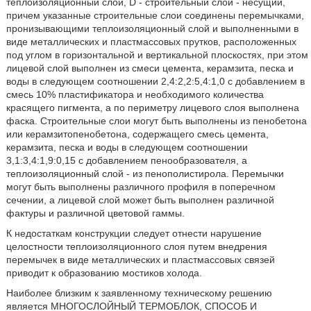
теплоизоляционный слой, D - строительный слой - несущий,
причем указанные строительные слои соединены перемычками,
пронизывающими теплоизоляционный слой и выполненными в
виде металлических и пластмассовых прутков, расположенных
под углом в горизонтальной и вертикальной плоскостях, при этом
лицевой слой выполнен из смеси цемента, керамзита, песка и
воды в следующем соотношении 2,4:2,2:5,4:1,0 с добавлением в
смесь 10% пластификатора и необходимого количества
красящего пигмента, а по периметру лицевого слоя выполнена
фаска. Строительные слои могут быть выполнены из пенобетона
или керамзитопенобетона, содержащего смесь цемента,
керамзита, песка и воды в следующем соотношении
3,1:3,4:1,9:0,15 с добавлением пенообразователя, а
теплоизоляционный слой - из пенополистирола. Перемычки
могут быть выполнены различного профиля в поперечном
сечении, а лицевой слой может быть выполнен различной
фактуры и различной цветовой гаммы.
К недостаткам конструкции следует отнести нарушение
целостности теплоизоляционного слоя путем внедрения
перемычек в виде металлических и пластмассовых связей
приводит к образованию мостиков холода.
Наиболее близким к заявленному техническому решению
является МНОГОСЛОЙНЫЙ ТЕРМОБЛОК, СПОСОБ И