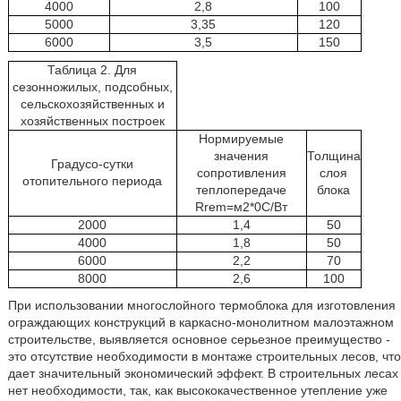
4000
2,8
100
5000
3,35
120
6000
3,5
150
Таблица 2. Для
сезонножилых, подсобных,
сельскохозяйственных и
хозяйственных построек
Нормируемые
значения
Толщина
Градусо-сутки
сопротивления
слоя
отопительного периода
теплопередаче
блока
Rrem=м2*0С/Вт
2000
1,4
50
4000
1,8
50
6000
2,2
70
8000
2,6
100
При использовании многослойного термоблока для изготовления
ограждающих конструкций в каркасно-монолитном малоэтажном
строительстве, выявляется основное серьезное преимущество -
это отсутствие необходимости в монтаже строительных лесов, что
дает значительный экономический эффект. В строительных лесах
нет необходимости, так, как высококачественное утепление уже