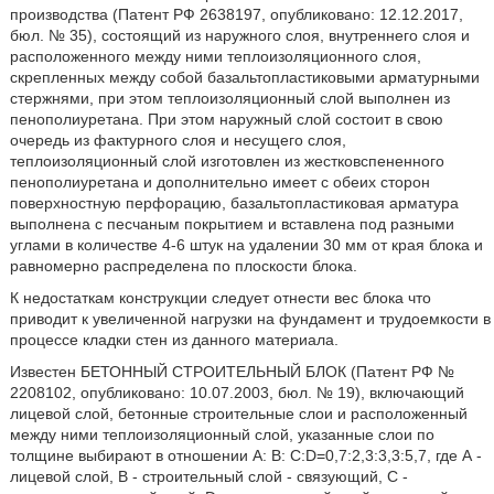
производства (Патент РФ 2638197, опубликовано: 12.12.2017,
бюл. № 35), состоящий из наружного слоя, внутреннего слоя и
расположенного между ними теплоизоляционного слоя,
скрепленных между собой базальтопластиковыми арматурными
стержнями, при этом теплоизоляционный слой выполнен из
пенополиуретана. При этом наружный слой состоит в свою
очередь из фактурного слоя и несущего слоя,
теплоизоляционный слой изготовлен из жестковспененного
пенополиуретана и дополнительно имеет с обеих сторон
поверхностную перфорацию, базальтопластиковая арматура
выполнена с песчаным покрытием и вставлена под разными
углами в количестве 4-6 штук на удалении 30 мм от края блока и
равномерно распределена по плоскости блока.
К недостаткам конструкции следует отнести вес блока что
приводит к увеличенной нагрузки на фундамент и трудоемкости в
процессе кладки стен из данного материала.
Известен БЕТОННЫЙ СТРОИТЕЛЬНЫЙ БЛОК (Патент РФ №
2208102, опубликовано: 10.07.2003, бюл. № 19), включающий
лицевой слой, бетонные строительные слои и расположенный
между ними теплоизоляционный слой, указанные слои по
толщине выбирают в отношении А: В: С:D=0,7:2,3:3,3:5,7, где А -
лицевой слой, В - строительный слой - связующий, С -