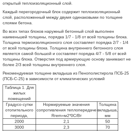
открытый теплоизоляционный слой.
Каждый перегородочный блок содержит теплоизоляционный
слой, расположенный между двумя одинаковыми по толщине
слоями бетона.
Во всех типах блоков наружный бетонный слой выполнен
наименьшей толщины, порядка 1/7 - 1/8 от всей толщины блока.
Толщина термоизоляционного слоя составляет порядка 2/7 - 1/4
от всей толщины блока. Толщина внутреннего бетонного слоя
является самой большой и составляет порядка 4/7 - 5/8 от всей
толщины блока. Отверстия под армирующую основу занимают не
более 2/3 всей толщины внутреннего слоя.
Рекомендуемая толщине вкладыша из Пенополистирола ПСБ-25
(ПСБ-С-25) в зависимости от климатических условий
Таблица 1. Для
жилых
помещений
Градусо-сутки
Нормируемые значения
Толщина
отопительного
сопротивления теплопередаче
вкладыша,
периода,
Rrem=м2*0С/Вт
мм
2000
2,1
50
3000
2,3
70