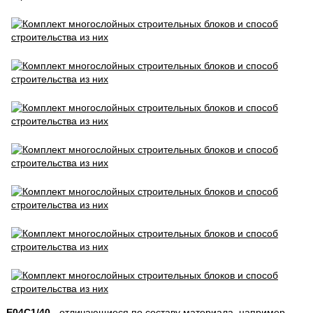
E04C1/40
- отличающиеся по составу материала, например