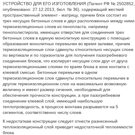
УСТРОЙСТВО ДЛЯ ЕГО ИЗГОТОВЛЕНИЯ (Патент РФ № 2502852,
опубликовано: 27.12.2013, бюл. № 36), содержащий жесткий
пространственный элемент - матрицу, причем блок состоит из
трех несущих бетонных слоев и двух расположенных между ними
термоизоляционных слоев из пенопласта, например
пенополистирола, имеющих отверстия для соединения трех
бетонных слоев в единую монолитную конструкцию с помощью
образования монолитных перемычек во время заливки, причем
термоизоляционные слои сдвинуты относительно несущих слоев
по вертикали и по горизонтали для получения пазогребневого
соединения блоков, что изолирует несущие слои друг от друга
термоизоляционными слоями по краям блока в зоне контакта с
клеевой смесью. Бетонные перемычки в одном
термоизоляционном слое сдвинуты относительно перемычек в
другом термоизоляционном слое на максимально возможную
величину и имеют размер сечения, необходимый для
обеспечения прочности конструкции, а при пазогребневом
соединении клеевой слой, имеющий наибольшую
теплопроводность, в процессе монтажа разрывается на 5
сегментов, соответственно числу слоев.
К недостаткам конструкции следует отнести разнесенный
теплоизоляционный слой приводит недостаточной теплоемкости
блока.