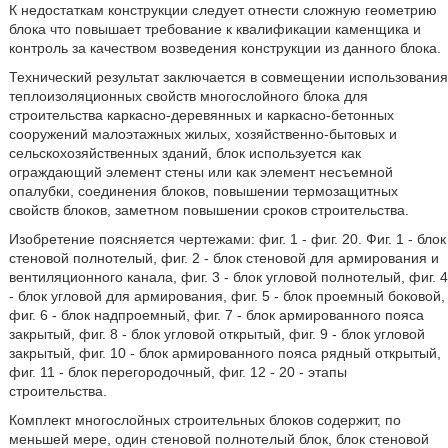
К недостаткам конструкции следует отнести сложную геометрию
блока что повышает требование к квалификации каменщика и
контроль за качеством возведения конструкции из данного блока.
Технический результат заключается в совмещении использования
теплоизоляционных свойств многослойного блока для
строительства каркасно-деревянных и каркасно-бетонных
сооружений малоэтажных жилых, хозяйственно-бытовых и
сельскохозяйственных зданий, блок используется как
ограждающий элемент стены или как элемент несъемной
опалубки, соединения блоков, повышении термозащитных
свойств блоков, заметном повышении сроков строительства.
Изобретение поясняется чертежами: фиг. 1 - фиг. 20. Фиг. 1 - блок
стеновой полнотелый, фиг. 2 - блок стеновой для армирования и
вентиляционного канала, фиг. 3 - блок угловой полнотелый, фиг. 4
- блок угловой для армирования, фиг. 5 - блок проемный боковой,
фиг. 6 - блок надпроемный, фиг. 7 - блок армированного пояса
закрытый, фиг. 8 - блок угловой открытый, фиг. 9 - блок угловой
закрытый, фиг. 10 - блок армированного пояса рядный открытый,
фиг. 11 - блок перегородочный, фиг. 12 - 20 - этапы
строительства.
Комплект многослойных строительных блоков содержит, по
меньшей мере, один стеновой полнотелый блок, блок стеновой