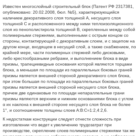
Известен многослойный строительный блок (Патент РФ 2317381,
опубликовано: 20.02.2008, бюл. №5), характеризующийся
наличием декоративного слоя толщиной А, несущего слоя
толщиной С и расположенного между ними теплоизоляционного
слоя из пенополистирола толщиной В, скрепленных между собой
полимерными стержнями, выполненными с острым концом со
стороны, контактирующей с декоративным слоем, и с зацепом на
другом конце, входящем в несущий слой, а также снабжением, по
крайней мере, части полимерных стержней либо дисковыми,
либо крестообразными ребрами, и выполнением блока в виде
призмы, трапециевидные основания которой являются торцами
блока, а меньшая по площади из параллельных боковых граней
призмы является внешней стороной декоративного слоя блока,
при этом большая по площади из параллельных боковых граней
призмы является внешней стороной несущего слоя блока,
причем две одинаковые по площади непараллельные грани
призмы являются верхним и нижним основаниями блока с углом
α их наклона к внешней стороне несущего слоя блока не более
1°, и соотношением толщины слоев А:В:С=1:2,4:2,6.
К недостаткам конструкции следует отнести сложность при
изготовлении что ведет к увеличению трудозатрат при
производстве, скрепление слоев полимерными стержнями так же